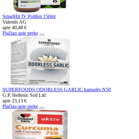
SmartHit IV Polifen 150ml
Valentis AG
apie
40,48 €
Plačiau apie prekę
SUPERFOODS ODORLESS GARLIC kapsulės N50
G.P. Hellenic Soil Ltd
apie
23,13 €
Plačiau apie prekę