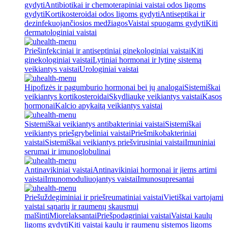
gydyti
Antibiotikai ir chemoterapiniai vaistai odos ligoms
gydyti
Kortikosteroidai odos ligoms gydyti
Antiseptikai ir
dezinfekuojančiosios medžiagos
Vaistai spuogams gydyti
Kiti
dermatologiniai vaistai
Priešinfekciniai ir antiseptiniai ginekologiniai vaistai
Kiti
ginekologiniai vaistai
Lytiniai hormonai ir lytinę sistemą
veikiantys vaistai
Urologiniai vaistai
Hipofizės ir pagumburio hormonai bei jų analogai
Sistemiškai
veikiantys kortikosteroidai
Skydliaukę veikiantys vaistai
Kasos
hormonai
Kalcio apykaitą veikiantys vaistai
Sistemiškai veikiantys antibakteriniai vaistai
Sistemiškai
veikiantys priešgrybeliniai vaistai
Priešmikobakteriniai
vaistai
Sistemiškai veikiantys priešvirusiniai vaistai
Imuniniai
serumai ir imunoglobulinai
Antinavikiniai vaistai
Antinavikiniai hormonai ir jiems artimi
vaistai
Imunomoduliuojantys vaistai
Imunosupresantai
Priešuždegiminiai ir priešreumatiniai vaistai
Vietiškai vartojami
vaistai sąnarių ir raumenų skausmui
malšinti
Miorelaksantai
Priešpodagriniai vaistai
Vaistai kaulų
ligoms gydyti
Kiti vaistai kaulų ir raumenų sistemos ligoms