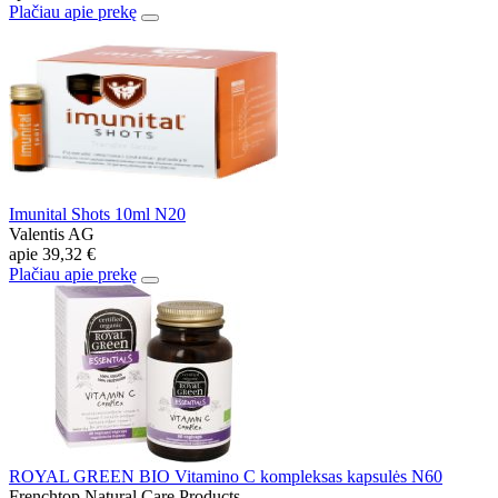
Plačiau apie prekę
Imunital Shots 10ml N20
Valentis AG
apie
39,32 €
Plačiau apie prekę
ROYAL GREEN BIO Vitamino C kompleksas kapsulės N60
Frenchtop Natural Care Products