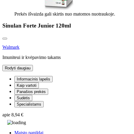
Prekės išvaizda gali skirtis nuo matomos nuotraukoje.
Sinulan Forte Junior 120ml
Walmark
Imuniteui ir kvėpavimo takams
Rodyti daugiau
Informacinis lapelis
Kaip vartoti
Panašios prekės
Sudėtis
Specialistams
apie
8,94 €
Maisto papildai