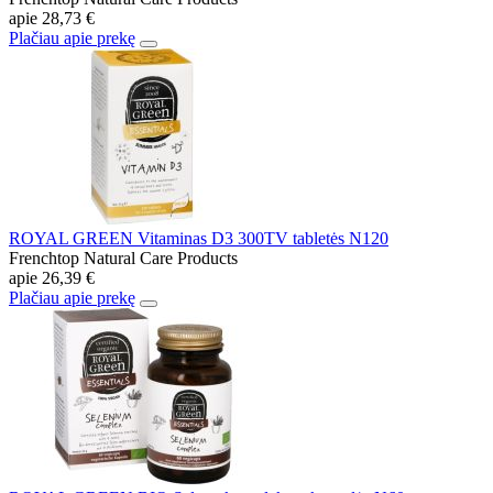
apie
28,73 €
Plačiau apie prekę
ROYAL GREEN Vitaminas D3 300TV tabletės N120
Frenchtop Natural Care Products
apie
26,39 €
Plačiau apie prekę