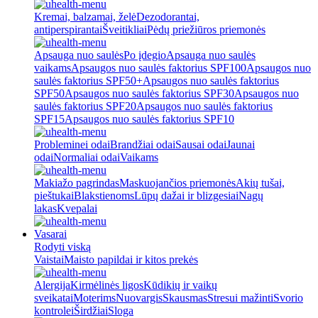
Kremai, balzamai, želė
Dezodorantai,
antiperspirantai
Šveitikliai
Pėdų priežiūros priemonės
Apsauga nuo saulės
Po įdegio
Apsauga nuo saulės
vaikams
Apsaugos nuo saulės faktorius SPF100
Apsaugos nuo
saulės faktorius SPF50+
Apsaugos nuo saulės faktorius
SPF50
Apsaugos nuo saulės faktorius SPF30
Apsaugos nuo
saulės faktorius SPF20
Apsaugos nuo saulės faktorius
SPF15
Apsaugos nuo saulės faktorius SPF10
Probleminei odai
Brandžiai odai
Sausai odai
Jaunai
odai
Normaliai odai
Vaikams
Makiažo pagrindas
Maskuojančios priemonės
Akių tušai,
pieštukai
Blakstienoms
Lūpų dažai ir blizgesiai
Nagų
lakas
Kvepalai
Vasarai
Rodyti viską
Vaistai
Maisto papildai ir kitos prekės
Alergija
Kirmėlinės ligos
Kūdikių ir vaikų
sveikatai
Moterims
Nuovargis
Skausmas
Stresui mažinti
Svorio
kontrolei
Širdžiai
Sloga