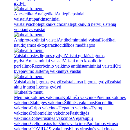
gydyti
Anestetikai
Analgetikai
Antiepilepsiniai
vaistai
Antiparkinsoniniai
vaistai
Psicholeptikai
Psichoanaleptikai
Kiti nervų sistemą
veikiantys vaistai
Antiprotozojiniai vaistai
Antihelmintiniai vaistai
Išoriškai
naudojamos ektoparazitocidiškos medžiagos
Vaistai nosies ligoms gydyti
Vaistai gerklės ligoms
gydyti
Antiastminiai vaistai
Vaistai nuo kosulio ir
peršalimo
Rezorbcinio veikimo antihistamininiai vaistai
Kiti
kvėpavimo sistemą veikiantys vaistai
Vaistai akių ligoms gydyti
Vaistai ausų ligoms gydyti
Vaistai
akių ir ausų ligoms gydyti
Meningokokinės vakcinos
Kokliušo vakcinos
Pneumokokinės
vakcinos
Stabligės vakcinos
Šiltinės vakcinos
Encefalito
vakcinos
Gripo vakcinos
Hepatito vakcinos
Tymų
vakcinos
Poliomielito vakcinos
Pasiutligės
vakcinos
Rotavirusinės vakcinos
Vėjaraupių
vakcinos
Geltonosios karštinės vakcinos
Papilomos viruso
vakcinos
COVID-19 vakcinos
Kitos virusinės vakcinos