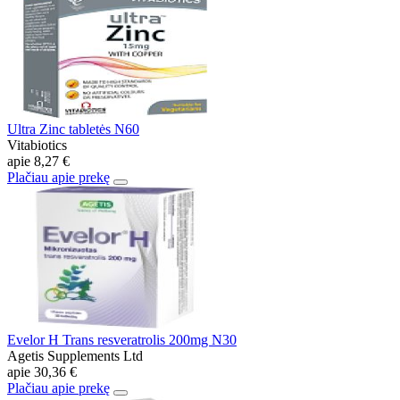
Ultra Zinc tabletės N60
Vitabiotics
apie
8,27 €
Plačiau apie prekę
Evelor H Trans resveratrolis 200mg N30
Agetis Supplements Ltd
apie
30,36 €
Plačiau apie prekę