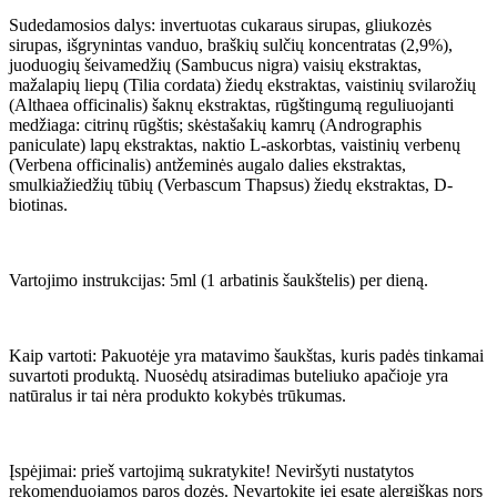
Sudedamosios dalys: invertuotas cukaraus sirupas, gliukozės
sirupas, išgrynintas vanduo, braškių sulčių koncentratas (2,9%),
juoduogių šeivamedžių (Sambucus nigra) vaisių ekstraktas,
mažalapių liepų (Tilia cordata) žiedų ekstraktas, vaistinių svilarožių
(Althaea officinalis) šaknų ekstraktas, rūgštingumą reguliuojanti
medžiaga: citrinų rūgštis; skėstašakių kamrų (Andrographis
paniculate) lapų ekstraktas, naktio L-askorbtas, vaistinių verbenų
(Verbena officinalis) antžeminės augalo dalies ekstraktas,
smulkiažiedžių tūbių (Verbascum Thapsus) žiedų ekstraktas, D-
biotinas.
Vartojimo instrukcijas: 5ml (1 arbatinis šaukštelis) per dieną.
Kaip vartoti: Pakuotėje yra matavimo šaukštas, kuris padės tinkamai
suvartoti produktą. Nuosėdų atsiradimas buteliuko apačioje yra
natūralus ir tai nėra produkto kokybės trūkumas.
Įspėjimai: prieš vartojimą sukratykite! Neviršyti nustatytos
rekomenduojamos paros dozės. Nevartokite jei esate alergiškas nors