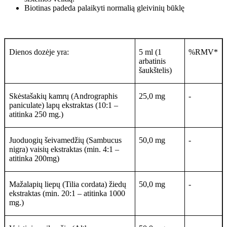
Biotinas padeda palaikyti normalią gleivinių būklę
Dienos dozėje yra:
5 ml (1
%RMV*
arbatinis
šaukštelis)
Skėstašakių kamrų (Andrographis
25,0 mg
-
paniculate) lapų ekstraktas (10:1 –
atitinka 250 mg.)
Juoduogių šeivamedžių (Sambucus
50,0 mg
-
nigra) vaisių ekstraktas (min. 4:1 –
atitinka 200mg)
Mažalapių liepų (Tilia cordata) žiedų
50,0 mg
-
ekstraktas (min. 20:1 – atitinka 1000
mg.)