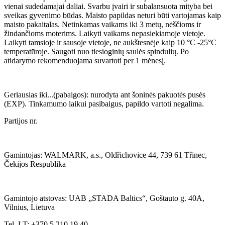
vienai sudedamajai daliai. Svarbu įvairi ir subalansuota mityba bei
sveikas gyvenimo būdas. Maisto papildas neturi būti vartojamas kaip
maisto pakaitalas. Netinkamas vaikams iki 3 metų, nėščioms ir
žindančioms moterims. Laikyti vaikams nepasiekiamoje vietoje.
Laikyti tamsioje ir sausoje vietoje, ne aukštesnėje kaip 10 °C -25°C
temperatūroje. Saugoti nuo tiesioginių saulės spindulių. Po
atidarymo rekomenduojama suvartoti per 1 mėnesį.
Geriausias iki...(pabaigos): nurodyta ant šoninės pakuotės pusės
(EXP). Tinkamumo laikui pasibaigus, papildo vartoti negalima.
Partijos nr.
Gamintojas: WALMARK, a.s., Oldřichovice 44, 739 61 Třinec,
Čekijos Respublika
Gamintojo atstovas: UAB „STADA Baltics“, Goštauto g. 40A,
Vilnius, Lietuva
Tel. LT: +370 5 210 19 40