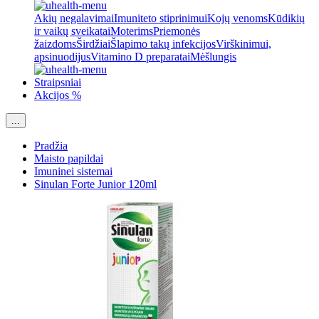
Akių negalavimai
Imuniteto stiprinimui
Kojų venoms
Kūdikių
ir vaikų sveikatai
Moterims
Priemonės
žaizdoms
Širdžiai
Šlapimo takų infekcijos
Virškinimui,
apsinuodijus
Vitamino D preparatai
Mėšlungis
Straipsniai
Akcijos %
...
Pradžia
Maisto papildai
Imuninei sistemai
Sinulan Forte Junior 120ml