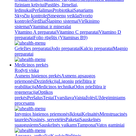
fiziniam krūviui
Pastilės, žirneliai,
ledinukai
Peršalimas
Probiotikai
Sąnariams
Skysčių kontrolei
Smegenų veiklai
Svorio
kontrolei
Širdžiai
Šlapimo sistemai
Virškinimo
sistemai
Vitaminai ir mineralai
Vitamino A preparatai
Vitamino C preparatai
Vitamino D
preparatai
Folio rūgštis (Vitaminas B9)
Geležies preparatai
Jodo preparatai
Kalcio preparatai
Magnio
preparatai
Medicinos prekės
Rodyti viską
Asmens higienos prekės
Asmens apsaugos
priemonės
Dezinfekcija
Ligonių priežiūra ir
reabilitacija
Medicinos technika
Odos priežiūra ir
regeneracija
Optikos
prekės
Peršalus
Testai
Tvarsliava
Vaistažolės
Uždegiminiams
procesams
Intymios higienos priemonės
Įklotai
Kelnaitės
Menstruacinės
taurelės
Nosinės, servetėlės
Paketai
Sauskelnės
suaugusiems
Sauskelnės vaikams
Tamponai
Vatos gaminiai
Apranga, antbačiai
Kaukės
Pirštinės,