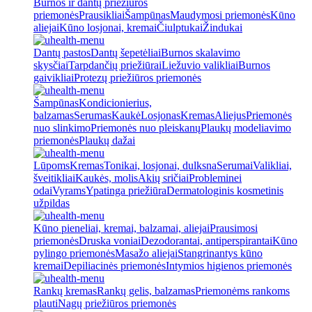
Burnos ir dantų priežiūros
priemonės
Prausikliai
Šampūnas
Maudymosi priemonės
Kūno
aliejai
Kūno losjonai, kremai
Čiulptukai
Žindukai
Dantų pastos
Dantų šepetėliai
Burnos skalavimo
skysčiai
Tarpdančių priežiūrai
Liežuvio valikliai
Burnos
gaivikliai
Protezų priežiūros priemonės
Šampūnas
Kondicionierius,
balzamas
Serumas
Kaukė
Losjonas
Kremas
Aliejus
Priemonės
nuo slinkimo
Priemonės nuo pleiskanų
Plaukų modeliavimo
priemonės
Plaukų dažai
Lūpoms
Kremas
Tonikai, losjonai, dulksna
Serumai
Valikliai,
šveitikliai
Kaukės, molis
Akių sričiai
Probleminei
odai
Vyrams
Ypatinga priežiūra
Dermatologinis kosmetinis
užpildas
Kūno pieneliai, kremai, balzamai, aliejai
Prausimosi
priemonės
Druska voniai
Dezodorantai, antiperspirantai
Kūno
pylingo priemonės
Masažo aliejai
Stangrinantys kūno
kremai
Depiliacinės priemonės
Intymios higienos priemonės
Rankų kremas
Rankų gelis, balzamas
Priemonėms rankoms
plauti
Nagų priežiūros priemonės