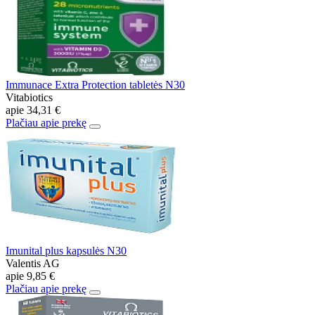
Immunace Extra Protection tabletės N30
Vitabiotics
apie
34,31 €
Plačiau apie prekę
Imunital plus kapsulės N30
Valentis AG
apie
9,85 €
Plačiau apie prekę