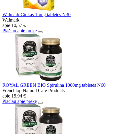
Walmark Cinkas 15mg tabletės N30
Walmark
apie
10,57 €
Plačiau apie prekę
ROYAL GREEN BIO Spirulina 1000mg tabletės N60
Frenchtop Natural Care Products
apie
15,94 €
Plačiau apie prekę