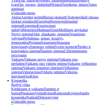
Tvarsčiai, marlė
Servetėlės, tamponai
Mobilizuojantys
tvarsčiai, juostos, tinkleliai
Pleistrai
Turniketai, timpos
Vatos
gaminiai
Akims
Apetitui gerinti
Burnai skalauti
Cholesteroliui
Cukraus
kiekiui reguliuoti
Energijai
Hemorojui
Imuninė
sistema
Kepenims
Kraujavimui
stabdyti
Moterims
Maitinančioms
Medžiagų apykaitai
Nervų sistema
Odai, plaukams, nagams
Organizmo
valymui
Peršalimas, gripas, kosulys,
temperatūra
Prostatai
Sąnariams
Skausmą
lengvinantys
Smegenų veiklai
Svorio kontrolė
Širdies ir
kraujotakos sistema
Šlapimo sistema
Uždegiminiams
procesams
Vaikams
Vaikams nervų sistemai
Vaikams nuo
peršalimo
Vaikams nuo vidurių pūtimo
Vaikams virškinimo
sistemai
Vaikams imuninei sistemai
Virškinimo
sistema
Viduriavimui
Vidurių pūtimui
Vidurius
laisvinančios
Kitos
Kosmetika
Rodyti viską
Kūdikiams ir vaikams
Dantims ir
burnai
Plaukams
Veidui
Kūnui
Rankoms
Kojoms
Saulės
kosmetika
Natūrali
Dekoratyvinė