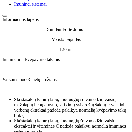
Imuninei sistemai
Informacinis lapelis
Sinulan Forte Junior
Maisto papildas
120 ml
Imuniteui ir kvėpavimo takams
Vaikams nuo 3 metų amžiaus
Skėstašakių kamrų lapų, juoduogių šeivamedžių vaisių,
mažalapių liepų augalo, vaistinių svilarožių šaknų ir vaistinių
verbenų ektraktai padeda palaikyti normalią kvėpavimo takų
būklę.
Skėstašakių kamrų lapų, juoduogių šeivamedžių vaisių
ekstraktai ir vitaminas C padeda palaikyti normalią imuninės
sistemos veiklą.