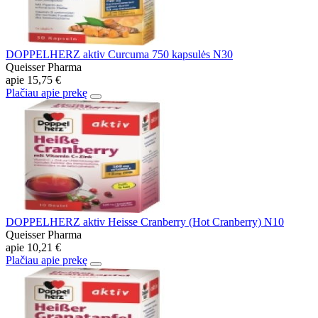
DOPPELHERZ aktiv Curcuma 750 kapsulės N30
Queisser Pharma
apie
15,75 €
Plačiau apie prekę
DOPPELHERZ aktiv Heisse Cranberry (Hot Cranberry) N10
Queisser Pharma
apie
10,21 €
Plačiau apie prekę