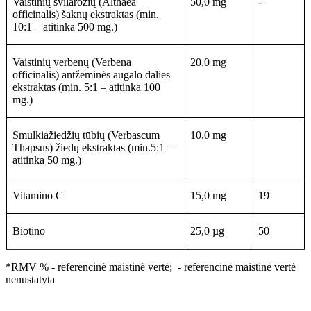
Vaistinių svilarožių (Althaea
50,0 mg
-
officinalis) šaknų ekstraktas (min.
10:1 – atitinka 500 mg.)
Vaistinių verbenų (Verbena
20,0 mg
officinalis) antžeminės augalo dalies
ekstraktas (min. 5:1 – atitinka 100
mg.)
Smulkiažiedžių tūbių (Verbascum
10,0 mg
Thapsus) žiedų ekstraktas (min.5:1 –
atitinka 50 mg.)
Vitamino C
15,0 mg
19
Biotino
25,0 µg
50
*RMV % - referencinė maistinė vertė; - referencinė maistinė vertė
nenustatyta