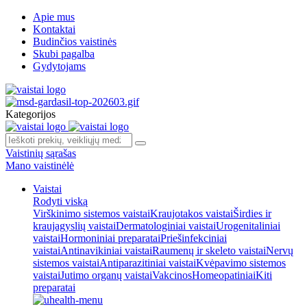
Apie mus
Kontaktai
Budinčios vaistinės
Skubi pagalba
Gydytojams
Kategorijos
Vaistinių sąrašas
Mano vaistinėlė
Vaistai
Rodyti viską
Virškinimo sistemos vaistai
Kraujotakos vaistai
Širdies ir
kraujagyslių vaistai
Dermatologiniai vaistai
Urogenitaliniai
vaistai
Hormoniniai preparatai
Priešinfekciniai
vaistai
Antinavikiniai vaistai
Raumenų ir skeleto vaistai
Nervų
sistemos vaistai
Antiparazitiniai vaistai
Kvėpavimo sistemos
vaistai
Jutimo organų vaistai
Vakcinos
Homeopatiniai
Kiti
preparatai