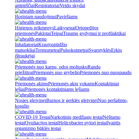
antpirščiai
Respiratoriai
Veido skydai
Išoriniam naudojimui
Paviršiams
Higienos reikmenys
Laikysenai
Ortopedijos
priemonės
Paklotai
Teipai
Traumų gydymui ir profilaktikai
Inhaliatoriai
Kraujospūdžio
matuokliai
Termometrai
Pulsoksimetrai
Svarstyklės
Erkių
ištraukėjai
Priemonės nuo karpų, odos moliuskų
Randų
priežiūrai
Priemonės nuo grybelio
Priemonės nuo nuospaudų
Priemonės akims
Priemonės akių vokams
Kontaktiniai
lęšiai
Priemonės kontaktiniams lęšiams
Nosies gleivinei
Burnos ir gerklės gleivinei
Nuo peršalimo,
kosulio
COVID-19 Testai
Narkotinių medžiagų testai
Nėštumo
testai
Ovuliacijos testai
Helicobacter pylori testai
Įvairūs
organizmo būklės testai