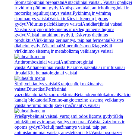
Stomatologiniai preparatai
Antacidiniai vaistai. Vaistai opaligei
ir vidurių pūtimui gydyti
Antispazminiai, anticholinerginiai ir
motoriką reguliuojantys vaistai
Pykinimą ir vėmimą
slopinantys vaistai
Vaistai tulžies ir kepenų ligoms
gydyti
Vidurius paleidžiantys vaistai
Antidiarėjiniai vaistai.
Vaistai žarnyno infekcinėms ir uždegiminėms ligoms
gydyti
Vaistai nutukimui gydyti, išskyrus dietinius
produktus
Virškinimą gerinantys, taip pat fermentai
Vaistai
diabetui gydyti
Vitaminai
Mineralinės medžiagos
Kiti
virškinimo sistemą ir metabolizmą veikiantys vaistai
Antitromboziniai vaistai
Antihemoraginiai
vaistai
Antianeminiai vaistai
Plazmos pakaitalai ir infuziniai
tirpalai
Kiti hematologiniai vaistai
Širdį veikiantys vaistai
Kraujospūdį mažinantys
vaistai
Diuretikai
Periferiniai
vazodilatatoriai
Vazoprotektoriai
Beta adrenoblokatoriai
Kalcio
kanalų blokatoriai
Renino-angiotenzino sistemą veikiantys
vaistai
Serumo lipidų kiekį mažinantys vaistai
Priešgrybeliniai vaistai, vartojami odos ligoms gydyti
Odą
minkštinantys ir apsaugantys preparatai
Vaistai žaizdoms ir
opoms gydyti
Niežulį mažinantys vaistai, taip pat
antihistamininiai vaistai, anestetikai ir kt.
Vaistai psoriazei