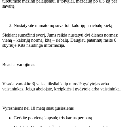
turėtumėte mažinti palaipsniui ir tolygiai, maždaug po 0,5 kg per
savaitę.
Nustatykite numatomų suvartoti kalorijų ir riebalų kiekį
Siekiant sumažinti svorį, Jums reikia nustatyti dvi dienos normas:
vieną – kalorijų normą, kitą – riebalų. Daugiau patarimų rasite 6
skyriuje Kita naudinga informacija.
Beacita vartojimas
Visada vartokite šį vaistą tiksliai kaip nurodė gydytojas arba
vaistininkas. Jeigu abejojate, kreipkitės į gydytoją arba vaistininką.
Vyresniems nei 18 metų suaugusiesiems
Gerkite po vieną kapsulę tris kartus per parą.