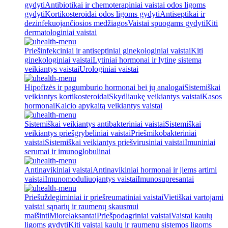
gydyti
Antibiotikai ir chemoterapiniai vaistai odos ligoms
gydyti
Kortikosteroidai odos ligoms gydyti
Antiseptikai ir
dezinfekuojančiosios medžiagos
Vaistai spuogams gydyti
Kiti
dermatologiniai vaistai
Priešinfekciniai ir antiseptiniai ginekologiniai vaistai
Kiti
ginekologiniai vaistai
Lytiniai hormonai ir lytinę sistemą
veikiantys vaistai
Urologiniai vaistai
Hipofizės ir pagumburio hormonai bei jų analogai
Sistemiškai
veikiantys kortikosteroidai
Skydliaukę veikiantys vaistai
Kasos
hormonai
Kalcio apykaitą veikiantys vaistai
Sistemiškai veikiantys antibakteriniai vaistai
Sistemiškai
veikiantys priešgrybeliniai vaistai
Priešmikobakteriniai
vaistai
Sistemiškai veikiantys priešvirusiniai vaistai
Imuniniai
serumai ir imunoglobulinai
Antinavikiniai vaistai
Antinavikiniai hormonai ir jiems artimi
vaistai
Imunomoduliuojantys vaistai
Imunosupresantai
Priešuždegiminiai ir priešreumatiniai vaistai
Vietiškai vartojami
vaistai sąnarių ir raumenų skausmui
malšinti
Miorelaksantai
Priešpodagriniai vaistai
Vaistai kaulų
ligoms gydyti
Kiti vaistai kaulų ir raumenų sistemos ligoms