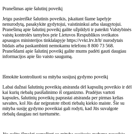
Pranešimas apie šalutinį poveikį
Jeigu pasireiškė šalutinis poveikis, įskaitant šiame lapelyje
nenurodytą, pasakykite gydytojui, vaistininkui arba slaugytojui.
Pranešimą apie šalutinį poveikį galite užpildyti ir pateikti Valstybinės
vaistų kontrolės tarnybos prie Lietuvos Respublikos sveikatos
apsaugos ministerijos tinklalapyje https://vvkt.lrv.lt/lt/ nurodytais
būdais arba paskambinti nemokamu telefonu 8 800 73 568.
Pranešdami apie šalutinį poveikį galite mums padėti gauti daugiau
informacijos apie šio vaisto saugumą.
Išmokite kontroliuoti su mityba susijusį gydymo poveikį
Labai dažnai šalutinių poveikių atsiranda dėl kapsulių poveikio ir dėl
kai kurių riebalų pasišalinimo iš organizmo. Pradėjus vartoti
kapsules, šalutinių poveikių paprastai atsiranda per pirmas kelias
savaites, kol Jūs dar neįpratote riboti riebalų kiekio maiste. Šie su
mityba susiję gydymo poveikiai gali rodyti, kad Jūs suvalgote
riebalų daugiau nei turėtumėte.