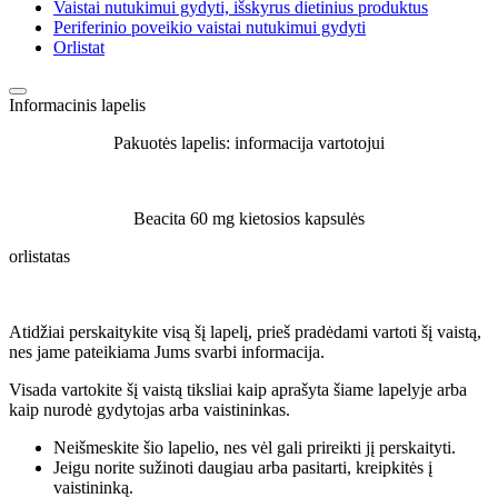
Vaistai nutukimui gydyti, išskyrus dietinius produktus
Periferinio poveikio vaistai nutukimui gydyti
Orlistat
Informacinis lapelis
Pakuotės lapelis: informacija vartotojui
Beacita 60 mg kietosios kapsulės
orlistatas
Atidžiai perskaitykite visą šį lapelį, prieš pradėdami vartoti šį vaistą,
nes jame pateikiama Jums svarbi informacija.
Visada vartokite šį vaistą tiksliai kaip aprašyta šiame lapelyje arba
kaip nurodė gydytojas arba vaistininkas.
Neišmeskite šio lapelio, nes vėl gali prireikti jį perskaityti.
Jeigu norite sužinoti daugiau arba pasitarti, kreipkitės į
vaistininką.