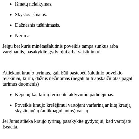
Išmatų nelaikymas.
Skystos išmatos.
Dažnesnis tuštinimasis.
Nerimas.
Jeigu bet kuris minėtasšalutinis poveikis tampa sunkus arba
varginantis, pasakykite gydytojui arba vaistininkui.
Atliekant kraujo tyrimus, gali būti pastebėti šalutinio poveikio
reiškiniai, kurių, dažnis nežinomas (negali būti apskaičiuotas pagal
turimus duomenis)
Kepenų kai kurių fermentų aktyvumo padidėjimas.
Poveikis kraujo krešėjimui vartojant varfariną ar kitų kraują
skystinančių (antikoaguliantus) vaistų.
Jei Jums atlieka kraujo tyrimą, pasakykite gydytojui, kad vartojate
Beacita.