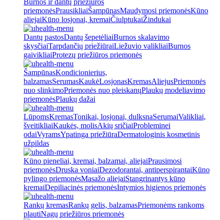
Burnos ir dantų priežiūros
priemonės
Prausikliai
Šampūnas
Maudymosi priemonės
Kūno
aliejai
Kūno losjonai, kremai
Čiulptukai
Žindukai
Dantų pastos
Dantų šepetėliai
Burnos skalavimo
skysčiai
Tarpdančių priežiūrai
Liežuvio valikliai
Burnos
gaivikliai
Protezų priežiūros priemonės
Šampūnas
Kondicionierius,
balzamas
Serumas
Kaukė
Losjonas
Kremas
Aliejus
Priemonės
nuo slinkimo
Priemonės nuo pleiskanų
Plaukų modeliavimo
priemonės
Plaukų dažai
Lūpoms
Kremas
Tonikai, losjonai, dulksna
Serumai
Valikliai,
šveitikliai
Kaukės, molis
Akių sričiai
Probleminei
odai
Vyrams
Ypatinga priežiūra
Dermatologinis kosmetinis
užpildas
Kūno pieneliai, kremai, balzamai, aliejai
Prausimosi
priemonės
Druska voniai
Dezodorantai, antiperspirantai
Kūno
pylingo priemonės
Masažo aliejai
Stangrinantys kūno
kremai
Depiliacinės priemonės
Intymios higienos priemonės
Rankų kremas
Rankų gelis, balzamas
Priemonėms rankoms
plauti
Nagų priežiūros priemonės