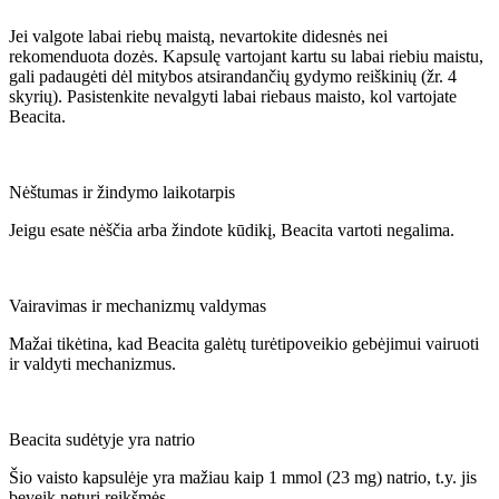
Jei valgote labai riebų maistą, nevartokite didesnės nei
rekomenduota dozės. Kapsulę vartojant kartu su labai riebiu maistu,
gali padaugėti dėl mitybos atsirandančių gydymo reiškinių (žr. 4
skyrių). Pasistenkite nevalgyti labai riebaus maisto, kol vartojate
Beacita.
Nėštumas ir žindymo laikotarpis
Jeigu esate nėščia arba žindote kūdikį, Beacita vartoti negalima.
Vairavimas ir mechanizmų valdymas
Mažai tikėtina, kad Beacita galėtų turėtipoveikio gebėjimui vairuoti
ir valdyti mechanizmus.
Beacita sudėtyje yra natrio
Šio vaisto kapsulėje yra mažiau kaip 1 mmol (23 mg) natrio, t.y. jis
beveik neturi reikšmės.