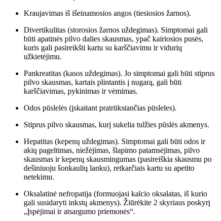
Kraujavimas iš išeinamosios angos (tiesiosios žarnos).
Divertikulitas (storosios žarnos uždegimas). Simptomai gali
būti apatinės pilvo dalies skausmas, ypač kairiosios pusės,
kuris gali pasireikšti kartu su karščiavimu ir vidurių
užkietėjimu.
Pankreatitas (kasos uždegimas). Jo simptomai gali būti stiprus
pilvo skausmas, kartais plintantis į nugarą, gali būti
karščiavimas, pykinimas ir vėmimas.
Odos pūslelės (įskaitant pratrūkstančias pūsleles).
Stiprus pilvo skausmas, kurį sukelia tulžies pūslės akmenys.
Hepatitas (kepenų uždegimas). Simptomai gali būti odos ir
akių pageltimas, niežėjimas, šlapimo patamsėjimas, pilvo
skausmas ir kepenų skausmingumas (pasireiškia skausmu po
dešiniuoju šonkaulių lanku), retkarčiais kartu su apetito
netekimu.
Oksalatinė nefropatija (formuojasi kalcio oksalatas, iš kurio
gali susidaryti inkstų akmenys). Žiūrėkite 2 skyriaus poskyrį
„Įspėjimai ir atsargumo priemonės“.