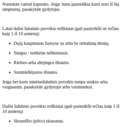
Nustokite vartoti kapsules. Jeigu Jums pasireiškia kuris nors iš šių
simptomų, pasakykite gydytojui.
Labai dažni šalutinio poveikio reiškiniai (gali pasireikšti ne rečiau
kaip 1 iš 10 asmenų)
Dujų kaupimasis žarnyne su arba be riebalinių dėmių.
Staigus / netikėtas tuštinimasis.
Riebios arba aliejingos išmatos.
Suminkštėjusios išmatos.
Jeigu bet kuris minėtasšalutinis poveikis tampa sunkus arba
varginantis, pasakykite gydytojui arba vaistininkui.
Dažni šalutinio poveikio reiškiniai (gali pasireikšti rečiau kaip 1 iš
10 asmenų)
Skrandžio (pilvo) skausmas.