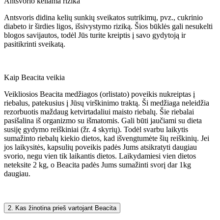
Antsvorio keliama rizika
Antsvoris didina kelių sunkių sveikatos sutrikimų, pvz., cukrinio
diabeto ir širdies ligos, išsivystymo riziką. Šios būklės gali nesukelti
blogos savijautos, todėl Jūs turite kreiptis į savo gydytoją ir
pasitikrinti sveikatą.
Kaip Beacita veikia
Veikliosios Beacita medžiagos (orlistato) poveikis nukreiptas į
riebalus, patekusius į Jūsų virškinimo traktą. Ši medžiaga neleidžia
rezorbuotis maždaug ketvirtadaliui maisto riebalų. Šie riebalai
pasišalina iš organizmo su išmatomis. Gali būti jaučiami su dieta
susiję gydymo reiškiniai (žr. 4 skyrių). Todėl svarbu laikytis
sumažinto riebalų kiekio dietos, kad išvengtumėte šių reiškinių. Jei
jos laikysitės, kapsulių poveikis padės Jums atsikratyti daugiau
svorio, negu vien tik laikantis dietos. Laikydamiesi vien dietos
neteksite 2 kg, o Beacita padės Jums sumažinti svorį dar 1kg
daugiau.
2. Kas žinotina prieš vartojant Beacita