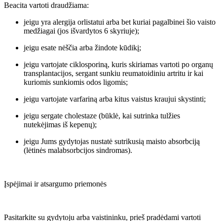
Beacita vartoti draudžiama:
jeigu yra alergija orlistatui arba bet kuriai pagalbinei šio vaisto
medžiagai (jos išvardytos 6 skyriuje);
jeigu esate nėščia arba žindote kūdikį;
jeigu vartojate ciklosporiną, kuris skiriamas vartoti po organų
transplantacijos, sergant sunkiu reumatoidiniu artritu ir kai
kuriomis sunkiomis odos ligomis;
jeigu vartojate varfariną arba kitus vaistus kraujui skystinti;
jeigu sergate cholestaze (būklė, kai sutrinka tulžies
nutekėjimas iš kepenų);
jeigu Jums gydytojas nustatė sutrikusią maisto absorbciją
(lėtinės malabsorbcijos sindromas).
Įspėjimai ir atsargumo priemonės
Pasitarkite su gydytoju arba vaistininku, prieš pradėdami vartoti