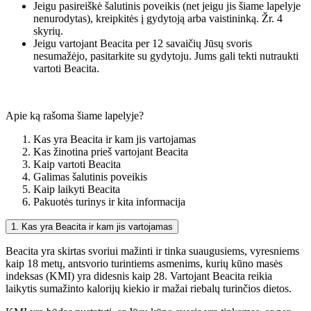
Jeigu pasireiškė šalutinis poveikis (net jeigu jis šiame lapelyje
nenurodytas), kreipkitės į gydytoją arba vaistininką. Žr. 4
skyrių.
Jeigu vartojant Beacita per 12 savaičių Jūsų svoris
nesumažėjo, pasitarkite su gydytoju. Jums gali tekti nutraukti
vartoti Beacita.
Apie ką rašoma šiame lapelyje?
Kas yra Beacita ir kam jis vartojamas
Kas žinotina prieš vartojant Beacita
Kaip vartoti Beacita
Galimas šalutinis poveikis
Kaip laikyti Beacita
Pakuotės turinys ir kita informacija
1. Kas yra Beacita ir kam jis vartojamas
Beacita yra skirtas svoriui mažinti ir tinka suaugusiems, vyresniems
kaip 18 metų, antsvorio turintiems asmenims, kurių kūno masės
indeksas (KMI) yra didesnis kaip 28. Vartojant Beacita reikia
laikytis sumažinto kalorijų kiekio ir mažai riebalų turinčios dietos.