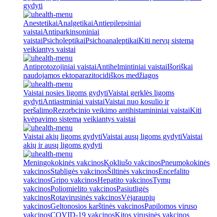
gydyti
Anestetikai
Analgetikai
Antiepilepsiniai
vaistai
Antiparkinsoniniai
vaistai
Psicholeptikai
Psichoanaleptikai
Kiti nervų sistemą
veikiantys vaistai
Antiprotozojiniai vaistai
Antihelmintiniai vaistai
Išoriškai
naudojamos ektoparazitocidiškos medžiagos
Vaistai nosies ligoms gydyti
Vaistai gerklės ligoms
gydyti
Antiastminiai vaistai
Vaistai nuo kosulio ir
peršalimo
Rezorbcinio veikimo antihistamininiai vaistai
Kiti
kvėpavimo sistemą veikiantys vaistai
Vaistai akių ligoms gydyti
Vaistai ausų ligoms gydyti
Vaistai
akių ir ausų ligoms gydyti
Meningokokinės vakcinos
Kokliušo vakcinos
Pneumokokinės
vakcinos
Stabligės vakcinos
Šiltinės vakcinos
Encefalito
vakcinos
Gripo vakcinos
Hepatito vakcinos
Tymų
vakcinos
Poliomielito vakcinos
Pasiutligės
vakcinos
Rotavirusinės vakcinos
Vėjaraupių
vakcinos
Geltonosios karštinės vakcinos
Papilomos viruso
vakcinos
COVID-19 vakcinos
Kitos virusinės vakcinos