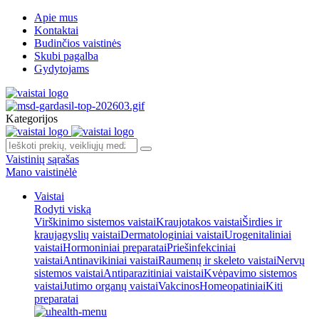
Apie mus
Kontaktai
Budinčios vaistinės
Skubi pagalba
Gydytojams
Kategorijos
Vaistinių sąrašas
Mano vaistinėlė
Vaistai
Rodyti viską
Virškinimo sistemos vaistai
Kraujotakos vaistai
Širdies ir
kraujagyslių vaistai
Dermatologiniai vaistai
Urogenitaliniai
vaistai
Hormoniniai preparatai
Priešinfekciniai
vaistai
Antinavikiniai vaistai
Raumenų ir skeleto vaistai
Nervų
sistemos vaistai
Antiparazitiniai vaistai
Kvėpavimo sistemos
vaistai
Jutimo organų vaistai
Vakcinos
Homeopatiniai
Kiti
preparatai