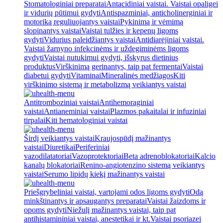
Stomatologiniai preparatai
Antacidiniai vaistai. Vaistai opaligei
ir vidurių pūtimui gydyti
Antispazminiai, anticholinerginiai ir
motoriką reguliuojantys vaistai
Pykinimą ir vėmimą
slopinantys vaistai
Vaistai tulžies ir kepenų ligoms
gydyti
Vidurius paleidžiantys vaistai
Antidiarėjiniai vaistai.
Vaistai žarnyno infekcinėms ir uždegiminėms ligoms
gydyti
Vaistai nutukimui gydyti, išskyrus dietinius
produktus
Virškinimą gerinantys, taip pat fermentai
Vaistai
diabetui gydyti
Vitaminai
Mineralinės medžiagos
Kiti
virškinimo sistemą ir metabolizmą veikiantys vaistai
Antitromboziniai vaistai
Antihemoraginiai
vaistai
Antianeminiai vaistai
Plazmos pakaitalai ir infuziniai
tirpalai
Kiti hematologiniai vaistai
Širdį veikiantys vaistai
Kraujospūdį mažinantys
vaistai
Diuretikai
Periferiniai
vazodilatatoriai
Vazoprotektoriai
Beta adrenoblokatoriai
Kalcio
kanalų blokatoriai
Renino-angiotenzino sistemą veikiantys
vaistai
Serumo lipidų kiekį mažinantys vaistai
Priešgrybeliniai vaistai, vartojami odos ligoms gydyti
Odą
minkštinantys ir apsaugantys preparatai
Vaistai žaizdoms ir
opoms gydyti
Niežulį mažinantys vaistai, taip pat
antihistamininiai vaistai, anestetikai ir kt.
Vaistai psoriazei