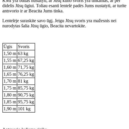
KMI yra būdas nustatyti, ar Jūsų kūno svoris yra tinkamas, ar per
didelis Jūsų ūgiui. Toliau esanti lentelė padės Jums nustatyti, ar turite
antsvorio ir ar Beacita Jums tinka.
Lentelėje suraskite savo ūgį. Jeigu Jūsų svoris yra mažesnis nei
nurodytas šalia Jūsų ūgio, Beacita nevartokite.
Ūgis
Svoris
1,50 m
63 kg
1,55 m
67,25 kg
1,60 m
71,75 kg
1,65 m
76,25 kg
1,70 m
81 kg
1,75 m
85,75 kg
1,80 m
90,75 kg
1,85 m
95,75 kg
1,90 m
101 kg