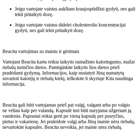
Jeigu vartojate vaistus aukštam kraujospūdžiui gydyti, nes gali
tekti pritaikyti dozę.
Jeigu vartojate vaistus didelei cholesterolio koncentracijai
gydyti, nes gali tekti pritaikyti dozę.
Beacita vartojimas su maistu ir gėrimais
Vartojant Beacita kartu reikia laikytis sumažinto kaloringumo, mažai
riebalų turinčios dietos. Pamėginkite laikytis šios dietos prieš
pradėdami gydymą. Informacijos, kaip nustatyti Jūsų numatytų
suvartoti kalorijų ir riebalų kiekį, ieškokite 6 skyriuje Kita naudinga
informacija.
Beacita gali būti vartojamas prieš pat valgį, valgant arba po valgio
ne vėliau kaip per valandą. Kapsulė turi būti nuryjama užgeriant ją
vandeniu. Paprastai reikia gerti po vieną kapsulę per pusryčius,
pietus ir vakarienę. Jei praleidote valgį arba Jūsų maiste nėra riebalų,
nevartokite kapsulės. Beacita neveikia, jei maiste nėra riebalų.