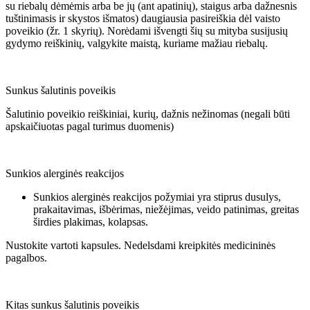
su riebalų dėmėmis arba be jų (ant apatinių), staigus arba dažnesnis
tuštinimasis ir skystos išmatos) daugiausia pasireiškia dėl vaisto
poveikio (žr. 1 skyrių). Norėdami išvengti šių su mityba susijusių
gydymo reiškinių, valgykite maistą, kuriame mažiau riebalų.
Sunkus šalutinis poveikis
Šalutinio poveikio reiškiniai, kurių, dažnis nežinomas (negali būti
apskaičiuotas pagal turimus duomenis)
Sunkios alerginės reakcijos
Sunkios alerginės reakcijos požymiai yra stiprus dusulys,
prakaitavimas, išbėrimas, niežėjimas, veido patinimas, greitas
širdies plakimas, kolapsas.
Nustokite vartoti kapsules. Nedelsdami kreipkitės medicininės
pagalbos.
Kitas sunkus šalutinis poveikis