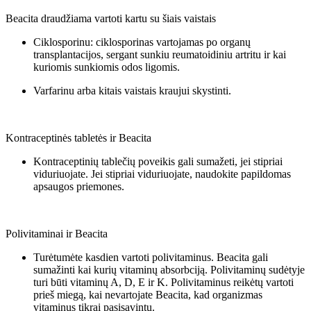
Beacita draudžiama vartoti kartu su šiais vaistais
Ciklosporinu: ciklosporinas vartojamas po organų
transplantacijos, sergant sunkiu reumatoidiniu artritu ir kai
kuriomis sunkiomis odos ligomis.
Varfarinu arba kitais vaistais kraujui skystinti.
Kontraceptinės tabletės ir Beacita
Kontraceptinių tablečių poveikis gali sumažeti, jei stipriai
viduriuojate. Jei stipriai viduriuojate, naudokite papildomas
apsaugos priemones.
Polivitaminai ir Beacita
Turėtumėte kasdien vartoti polivitaminus. Beacita gali
sumažinti kai kurių vitaminų absorbciją. Polivitaminų sudėtyje
turi būti vitaminų A, D, E ir K. Polivitaminus reikėtų vartoti
prieš miegą, kai nevartojate Beacita, kad organizmas
vitaminus tikrai pasisavintų.