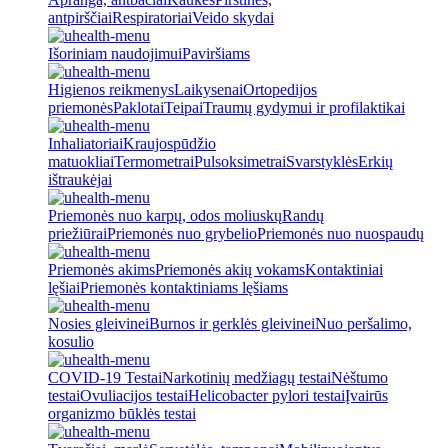
antpirščiai
Respiratoriai
Veido skydai
Išoriniam naudojimui
Paviršiams
Higienos reikmenys
Laikysenai
Ortopedijos
priemonės
Paklotai
Teipai
Traumų gydymui ir profilaktikai
Inhaliatoriai
Kraujospūdžio
matuokliai
Termometrai
Pulsoksimetrai
Svarstyklės
Erkių
ištraukėjai
Priemonės nuo karpų, odos moliuskų
Randų
priežiūrai
Priemonės nuo grybelio
Priemonės nuo nuospaudų
Priemonės akims
Priemonės akių vokams
Kontaktiniai
lęšiai
Priemonės kontaktiniams lęšiams
Nosies gleivinei
Burnos ir gerklės gleivinei
Nuo peršalimo,
kosulio
COVID-19 Testai
Narkotinių medžiagų testai
Nėštumo
testai
Ovuliacijos testai
Helicobacter pylori testai
Įvairūs
organizmo būklės testai