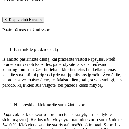
3. Kaip vartoti Beacita
Pasiruošimas mažinti svorį
Pasirinkite pradžios datą
Iš anksto pasirinkite dieną, kai pradėsite vartoti kapsules. Prieš
pradėdami vartoti kapsules, pabandykite laikytis mažesnio
kaloringumo ir mažesnio riebalų kiekio dietos bei kelias dienas
leiskite savo kūnui priprasti prie naujų mitybos įpročių. Žymėkite, ką
valgote, savo maisto dienyne. Maisto dienynai yra veiksmingi, nes
parodo, ką ir kiek Jūs valgote, bei padeda keisti mitybą.
Nuspręskite, kiek norite sumažinti svorį
Pagalvokite, kiek svorio norėtumėte atsikratyti, ir nustatykite
siekiamą svorį. Realus uždavinys yra pradinio svorio sumažinimas
5–10 %. Kiekvieną savaitę svoris gali mažėti skirtingai. Svorį Jūs