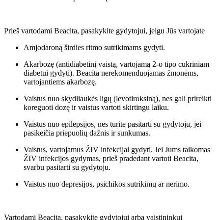
Prieš vartodami Beacita, pasakykite gydytojui, jeigu Jūs vartojate
Amjodaroną širdies ritmo sutrikimams gydyti.
Akarbozę (antidiabetinį vaistą, vartojamą 2-o tipo cukriniam
diabetui gydyti). Beacita nerekomenduojamas žmonėms,
vartojantiems akarbozę.
Vaistus nuo skydliaukės ligų (levotiroksiną), nes gali prireikti
koreguoti dozę ir vaistus vartoti skirtingu laiku.
Vaistus nuo epilepsijos, nes turite pasitarti su gydytoju, jei
pasikeičia priepuolių dažnis ir sunkumas.
Vaistus, vartojamus ŽIV infekcijai gydyti. Jei Jums taikomas
ŽIV infekcijos gydymas, prieš pradedant vartoti Beacita,
svarbu pasitarti su gydytoju.
Vaistus nuo depresijos, psichikos sutrikimų ar nerimo.
Vartodami Beacita, pasakykite gydytojui arba vaistininkui