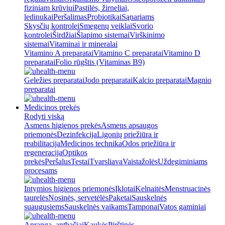
fiziniam krūviui
Pastilės, žirneliai,
ledinukai
Peršalimas
Probiotikai
Sąnariams
Skysčių kontrolei
Smegenų veiklai
Svorio
kontrolei
Širdžiai
Šlapimo sistemai
Virškinimo
sistemai
Vitaminai ir mineralai
Vitamino A preparatai
Vitamino C preparatai
Vitamino D
preparatai
Folio rūgštis (Vitaminas B9)
Geležies preparatai
Jodo preparatai
Kalcio preparatai
Magnio
preparatai
Medicinos prekės
Rodyti viską
Asmens higienos prekės
Asmens apsaugos
priemonės
Dezinfekcija
Ligonių priežiūra ir
reabilitacija
Medicinos technika
Odos priežiūra ir
regeneracija
Optikos
prekės
Peršalus
Testai
Tvarsliava
Vaistažolės
Uždegiminiams
procesams
Intymios higienos priemonės
Įklotai
Kelnaitės
Menstruacinės
taurelės
Nosinės, servetėlės
Paketai
Sauskelnės
suaugusiems
Sauskelnės vaikams
Tamponai
Vatos gaminiai
Apranga, antbačiai
Kaukės
Pirštinės,