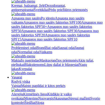
Kremai, balzamai, želė
Dezodorantai,
antiperspirantai
Šveitikliai
Pėdų priežiūros priemonės
Apsauga nuo saulės
Po įdegio
Apsauga nuo saulės
vaikams
Apsaugos nuo saulės faktorius SPF100
Apsaugos nuo
saulės faktorius SPF50+
Apsaugos nuo saulės faktorius
SPF50
Apsaugos nuo saulės faktorius SPF30
Apsaugos nuo
saulės faktorius SPF20
Apsaugos nuo saulės faktorius
SPF15
Apsaugos nuo saulės faktorius SPF10
Probleminei odai
Brandžiai odai
Sausai odai
Jaunai
odai
Normaliai odai
Vaikams
Makiažo pagrindas
Maskuojančios priemonės
Akių tušai,
pieštukai
Blakstienoms
Lūpų dažai ir blizgesiai
Nagų
lakas
Kvepalai
Vasarai
Rodyti viską
Vaistai
Maisto papildai ir kitos prekės
Alergija
Kirmėlinės ligos
Kūdikių ir vaikų
sveikatai
Moterims
Nuovargis
Skausmas
Stresui mažinti
Svorio
kontrolei
Širdžiai
Sloga