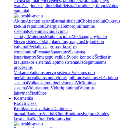
Tvarsčiai, marlė
Servetėlės, tamponai
Mobilizuojantys
tvarsčiai, juostos, tinkleliai
Pleistrai
Turniketai, timpos
Vatos
gaminiai
Akims
Apetitui gerinti
Burnai skalauti
Cholesteroliui
Cukraus
kiekiui reguliuoti
Energijai
Hemorojui
Imuninė
sistema
Kepenims
Kraujavimui
stabdyti
Moterims
Maitinančioms
Medžiagų apykaitai
Nervų sistema
Odai, plaukams, nagams
Organizmo
valymui
Peršalimas, gripas, kosulys,
temperatūra
Prostatai
Sąnariams
Skausmą
lengvinantys
Smegenų veiklai
Svorio kontrolė
Širdies ir
kraujotakos sistema
Šlapimo sistema
Uždegiminiams
procesams
Vaikams
Vaikams nervų sistemai
Vaikams nuo
peršalimo
Vaikams nuo vidurių pūtimo
Vaikams virškinimo
sistemai
Vaikams imuninei sistemai
Virškinimo
sistema
Viduriavimui
Vidurių pūtimui
Vidurius
laisvinančios
Kitos
Kosmetika
Rodyti viską
Kūdikiams ir vaikams
Dantims ir
burnai
Plaukams
Veidui
Kūnui
Rankoms
Kojoms
Saulės
kosmetika
Natūrali
Dekoratyvinė