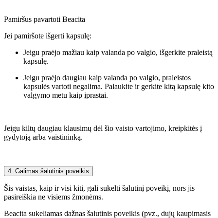
Pamiršus pavartoti Beacita
Jei pamiršote išgerti kapsulę:
Jeigu praėjo mažiau kaip valanda po valgio, išgerkite praleistą
kapsulę.
Jeigu praėjo daugiau kaip valanda po valgio, praleistos
kapsulės vartoti negalima. Palaukite ir gerkite kitą kapsulę kito
valgymo metu kaip įprastai.
Jeigu kiltų daugiau klausimų dėl šio vaisto vartojimo, kreipkitės į
gydytoją arba vaistininką.
4. Galimas šalutinis poveikis
Šis vaistas, kaip ir visi kiti, gali sukelti šalutinį poveikį, nors jis
pasireiškia ne visiems žmonėms.
Beacita sukeliamas dažnas šalutinis poveikis (pvz., dujų kaupimasis