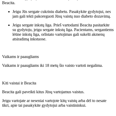
Beacita.
Jeigu Jūs sergate cukriniu diabetu. Pasakykite gydytojui, nes
jam gali tekti pakoreguoti Jūsų vaistų nuo diabeto dozavimą.
Jeigu sergate inkstų liga. Prieš vartodami Beacita pasitarkite
su gydytoju, jeigu sergate inkstų liga. Pacientams, sergantiems
lėtine inkstų liga, orlistato vartojimas gali sukelti akmenų
atsiradimą inkstuose.
Vaikams ir paaugliams
Vaikams ir paaugliams iki 18 metų šio vaisto vartoti negalima.
Kiti vaistai ir Beacita
Beacita gali paveikti kitus Jūsų vartojamus vaistus.
Jeigu vartojate ar neseniai vartojote kitų vaistų arba dėl to nesate
tikri, apie tai pasakykite gydytojui arba vaistininkui.