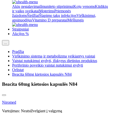
Akių negalavimai
Imuniteto stiprinimui
Kojų venoms
Kūdikių
ir vaikų sveikatai
Moterims
Priemonės
žaizdoms
Širdžiai
Šlapimo takų infekcijos
Virškinimui,
apsinuodijus
Vitamino D preparatai
Mėšlungis
Straipsniai
Akcijos %
...
Pradžia
Virškinimo sistemą ir metabolizmą veikiantys vaistai
Vaistai nutukimui gydyti, išskyrus dietinius produktus
Periferinio poveikio vaistai nutukimui gydyti
Orlistat
Beacita 60mg kietosios kapsulės N84
Beacita 60mg kietosios kapsulės N84
Niromed
Vartojimas:
Neatsižvelgiant į valgymą