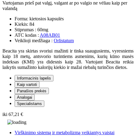
Vartojamas prieš pat valgį, valgant ar po valgio ne vėliau kaip per
valandą
Forma:
kietosios kapsulės
Kiekis:
84
Stiprumas :
60mg
ATC kodas :
A08AB01
Veiklioji medžiaga :
Orlistatum
Beacita yra skirtas svoriui mažinti ir tinka suaugusiems, vyresniems
kaip 18 metų, antsvorio turintiems asmenims, kurių kūno masės
indeksas (KMI) yra didesnis kaip 28. Vartojant Beacita reikia
laikytis sumažinto kalorijų kiekio ir mažai riebalų turinčios dietos.
Informacinis lapelis
Kaip vartoti
Panašios prekės
Analogai
Specialistams
iki
67,21 €
Virškinimo sistemą ir metabolizmą veikiantys vaistai