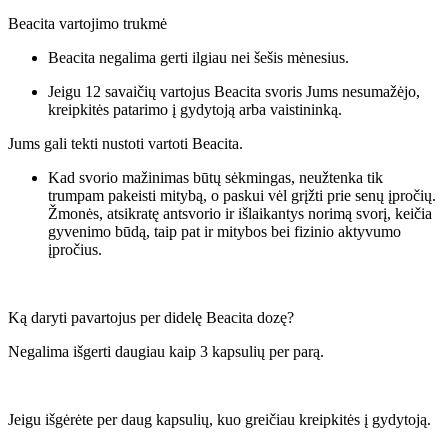
Beacita vartojimo trukmė
Beacita negalima gerti ilgiau nei šešis mėnesius.
Jeigu 12 savaičių vartojus Beacita svoris Jums nesumažėjo,
kreipkitės patarimo į gydytoją arba vaistininką.
Jums gali tekti nustoti vartoti Beacita.
Kad svorio mažinimas būtų sėkmingas, neužtenka tik
trumpam pakeisti mitybą, o paskui vėl grįžti prie senų įpročių.
Žmonės, atsikratę antsvorio ir išlaikantys norimą svorį, keičia
gyvenimo būdą, taip pat ir mitybos bei fizinio aktyvumo
įpročius.
Ką daryti pavartojus per didelę Beacita dozę?
Negalima išgerti daugiau kaip 3 kapsulių per parą.
Jeigu išgėrėte per daug kapsulių, kuo greičiau kreipkitės į gydytoją.