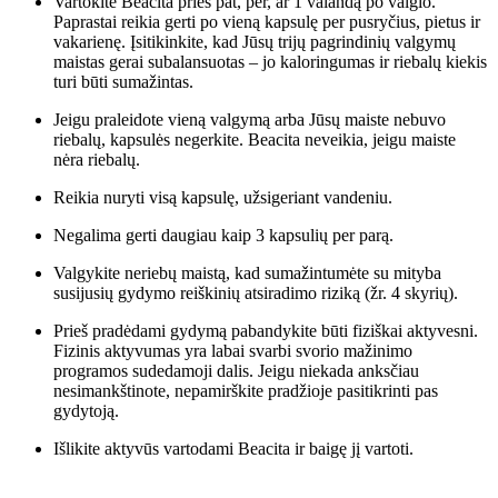
Vartokite Beacita prieš pat, per, ar 1 valandą po valgio.
Paprastai reikia gerti po vieną kapsulę per pusryčius, pietus ir
vakarienę. Įsitikinkite, kad Jūsų trijų pagrindinių valgymų
maistas gerai subalansuotas – jo kaloringumas ir riebalų kiekis
turi būti sumažintas.
Jeigu praleidote vieną valgymą arba Jūsų maiste nebuvo
riebalų, kapsulės negerkite. Beacita neveikia, jeigu maiste
nėra riebalų.
Reikia nuryti visą kapsulę, užsigeriant vandeniu.
Negalima gerti daugiau kaip 3 kapsulių per parą.
Valgykite neriebų maistą, kad sumažintumėte su mityba
susijusių gydymo reiškinių atsiradimo riziką (žr. 4 skyrių).
Prieš pradėdami gydymą pabandykite būti fiziškai aktyvesni.
Fizinis aktyvumas yra labai svarbi svorio mažinimo
programos sudedamoji dalis. Jeigu niekada anksčiau
nesimankštinote, nepamirškite pradžioje pasitikrinti pas
gydytoją.
Išlikite aktyvūs vartodami Beacita ir baigę jį vartoti.