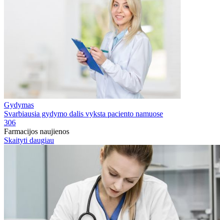
Gydymas
Svarbiausia gydymo dalis vyksta paciento namuose
306
Farmacijos naujienos
Skaityti daugiau