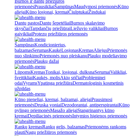
Burnos ir dantų priežiūros
priemonės
Prausikliai
Šampūnas
Maudymosi priemonės
Kūno
aliejai
Kūno losjonai, kremai
Čiulptukai
Žindukai
Dantų pastos
Dantų šepetėliai
Burnos skalavimo
skysčiai
Tarpdančių priežiūrai
Liežuvio valikliai
Burnos
gaivikliai
Protezų priežiūros priemonės
Šampūnas
Kondicionierius,
balzamas
Serumas
Kaukė
Losjonas
Kremas
Aliejus
Priemonės
nuo slinkimo
Priemonės nuo pleiskanų
Plaukų modeliavimo
priemonės
Plaukų dažai
Lūpoms
Kremas
Tonikai, losjonai, dulksna
Serumai
Valikliai,
šveitikliai
Kaukės, molis
Akių sričiai
Probleminei
odai
Vyrams
Ypatinga priežiūra
Dermatologinis kosmetinis
užpildas
Kūno pieneliai, kremai, balzamai, aliejai
Prausimosi
priemonės
Druska voniai
Dezodorantai, antiperspirantai
Kūno
pylingo priemonės
Masažo aliejai
Stangrinantys kūno
kremai
Depiliacinės priemonės
Intymios higienos priemonės
Rankų kremas
Rankų gelis, balzamas
Priemonėms rankoms
plauti
Nagų priežiūros priemonės