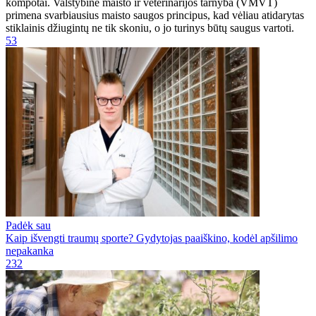
kompotai. Valstybinė maisto ir veterinarijos tarnyba (VMVT)
primena svarbiausius maisto saugos principus, kad vėliau atidarytas
stiklainis džiugintų ne tik skoniu, o jo turinys būtų saugus vartoti.
53
Padėk sau
Kaip išvengti traumų sporte? Gydytojas paaiškino, kodėl apšilimo
nepakanka
232