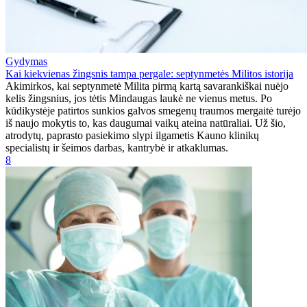
Gydymas
Kai kiekvienas žingsnis tampa pergale: septynmetės Militos istorija
Akimirkos, kai septynmetė Milita pirmą kartą savarankiškai nuėjo
kelis žingsnius, jos tėtis Mindaugas laukė ne vienus metus. Po
kūdikystėje patirtos sunkios galvos smegenų traumos mergaitė turėjo
iš naujo mokytis to, kas daugumai vaikų ateina natūraliai. Už šio,
atrodytų, paprasto pasiekimo slypi ilgametis Kauno klinikų
specialistų ir šeimos darbas, kantrybė ir atkaklumas.
8