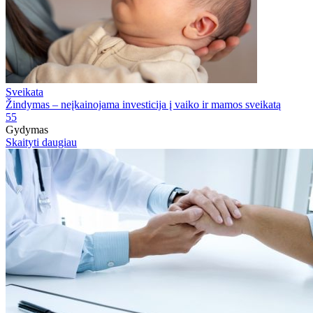
Sveikata
Žindymas – neįkainojama investicija į vaiko ir mamos sveikatą
55
Gydymas
Skaityti daugiau