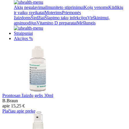
Akių negalavimai
Imuniteto stiprinimui
Kojų venoms
Kūdikių
ir vaikų sveikatai
Moterims
Priemonės
žaizdoms
Širdžiai
Šlapimo takų infekcijos
Virškinimui,
apsinuodijus
Vitamino D preparatai
Mėšlungis
Straipsniai
Akcijos %
Prontosan žaizdų gelis 30ml
B.Braun
apie
15,25 €
Plačiau apie prekę