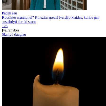
Padėk sau
Ruošiatės maratonui? Kineziterapeutė įvardijo klaidas, kurios gali
sustabdyti dar iki starto
125
Įvairenybės
Skaityti daugiau