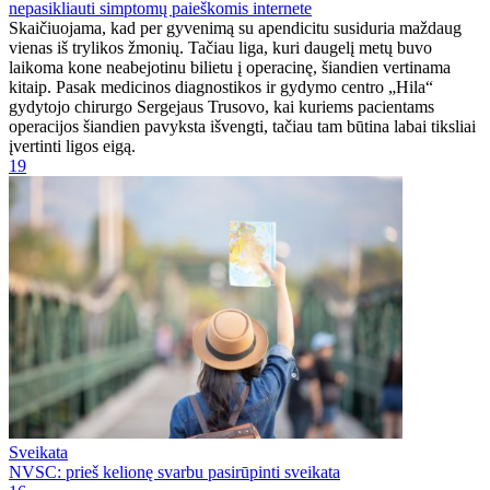
nepasikliauti simptomų paieškomis internete
Skaičiuojama, kad per gyvenimą su apendicitu susiduria maždaug
vienas iš trylikos žmonių. Tačiau liga, kuri daugelį metų buvo
laikoma kone neabejotinu bilietu į operacinę, šiandien vertinama
kitaip. Pasak medicinos diagnostikos ir gydymo centro „Hila“
gydytojo chirurgo Sergejaus Trusovo, kai kuriems pacientams
operacijos šiandien pavyksta išvengti, tačiau tam būtina labai tiksliai
įvertinti ligos eigą.
19
Sveikata
NVSC: prieš kelionę svarbu pasirūpinti sveikata