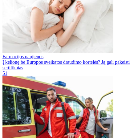
Farmacijos naujienos
Į kelionę be Europos sveikatos draudimo kortelės? Ją gali pakeisti
sertifikatas
51