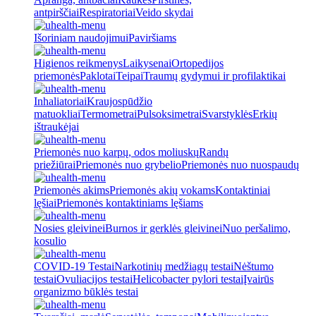
antpirščiai
Respiratoriai
Veido skydai
Išoriniam naudojimui
Paviršiams
Higienos reikmenys
Laikysenai
Ortopedijos
priemonės
Paklotai
Teipai
Traumų gydymui ir profilaktikai
Inhaliatoriai
Kraujospūdžio
matuokliai
Termometrai
Pulsoksimetrai
Svarstyklės
Erkių
ištraukėjai
Priemonės nuo karpų, odos moliuskų
Randų
priežiūrai
Priemonės nuo grybelio
Priemonės nuo nuospaudų
Priemonės akims
Priemonės akių vokams
Kontaktiniai
lęšiai
Priemonės kontaktiniams lęšiams
Nosies gleivinei
Burnos ir gerklės gleivinei
Nuo peršalimo,
kosulio
COVID-19 Testai
Narkotinių medžiagų testai
Nėštumo
testai
Ovuliacijos testai
Helicobacter pylori testai
Įvairūs
organizmo būklės testai