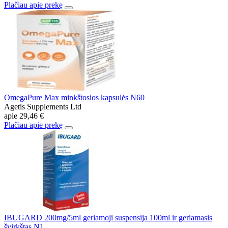
Plačiau apie prekę
OmegaPure Max minkštosios kapsulės N60
Agetis Supplements Ltd
apie
29,46 €
Plačiau apie prekę
IBUGARD 200mg/5ml geriamoji suspensija 100ml ir geriamasis
švirkštas N1