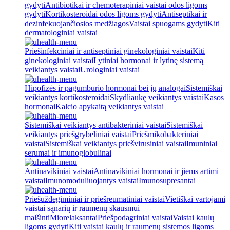
gydyti
Antibiotikai ir chemoterapiniai vaistai odos ligoms
gydyti
Kortikosteroidai odos ligoms gydyti
Antiseptikai ir
dezinfekuojančiosios medžiagos
Vaistai spuogams gydyti
Kiti
dermatologiniai vaistai
Priešinfekciniai ir antiseptiniai ginekologiniai vaistai
Kiti
ginekologiniai vaistai
Lytiniai hormonai ir lytinę sistemą
veikiantys vaistai
Urologiniai vaistai
Hipofizės ir pagumburio hormonai bei jų analogai
Sistemiškai
veikiantys kortikosteroidai
Skydliaukę veikiantys vaistai
Kasos
hormonai
Kalcio apykaitą veikiantys vaistai
Sistemiškai veikiantys antibakteriniai vaistai
Sistemiškai
veikiantys priešgrybeliniai vaistai
Priešmikobakteriniai
vaistai
Sistemiškai veikiantys priešvirusiniai vaistai
Imuniniai
serumai ir imunoglobulinai
Antinavikiniai vaistai
Antinavikiniai hormonai ir jiems artimi
vaistai
Imunomoduliuojantys vaistai
Imunosupresantai
Priešuždegiminiai ir priešreumatiniai vaistai
Vietiškai vartojami
vaistai sąnarių ir raumenų skausmui
malšinti
Miorelaksantai
Priešpodagriniai vaistai
Vaistai kaulų
ligoms gydyti
Kiti vaistai kaulų ir raumenų sistemos ligoms