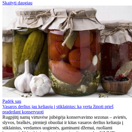
Skaityti daugiau
Padėk sau
Vasaros derlius jau keliauja į stiklainius: ką verta žinoti prieš
pradedant konservuoti
Rugpjūtį namų virtuvėse įsibėgėja konservavimo sezonas – avietės,
slyvos, braškės, pirmieji obuoliai ir kitas vasaros derlius keliauja į
stiklainius, verdamos uogienės, gaminami džemai, ruošiami