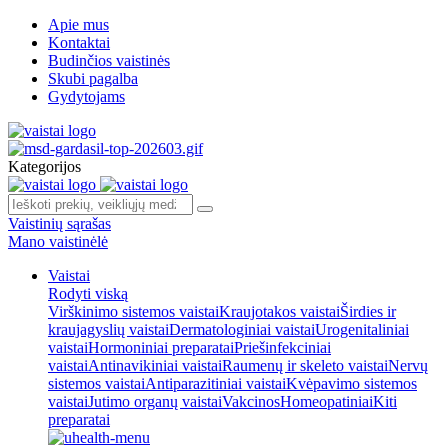
Apie mus
Kontaktai
Budinčios vaistinės
Skubi pagalba
Gydytojams
Kategorijos
Vaistinių sąrašas
Mano vaistinėlė
Vaistai
Rodyti viską
Virškinimo sistemos vaistai
Kraujotakos vaistai
Širdies ir
kraujagyslių vaistai
Dermatologiniai vaistai
Urogenitaliniai
vaistai
Hormoniniai preparatai
Priešinfekciniai
vaistai
Antinavikiniai vaistai
Raumenų ir skeleto vaistai
Nervų
sistemos vaistai
Antiparazitiniai vaistai
Kvėpavimo sistemos
vaistai
Jutimo organų vaistai
Vakcinos
Homeopatiniai
Kiti
preparatai