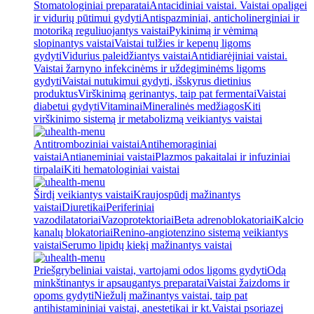
Stomatologiniai preparatai
Antacidiniai vaistai. Vaistai opaligei
ir vidurių pūtimui gydyti
Antispazminiai, anticholinerginiai ir
motoriką reguliuojantys vaistai
Pykinimą ir vėmimą
slopinantys vaistai
Vaistai tulžies ir kepenų ligoms
gydyti
Vidurius paleidžiantys vaistai
Antidiarėjiniai vaistai.
Vaistai žarnyno infekcinėms ir uždegiminėms ligoms
gydyti
Vaistai nutukimui gydyti, išskyrus dietinius
produktus
Virškinimą gerinantys, taip pat fermentai
Vaistai
diabetui gydyti
Vitaminai
Mineralinės medžiagos
Kiti
virškinimo sistemą ir metabolizmą veikiantys vaistai
Antitromboziniai vaistai
Antihemoraginiai
vaistai
Antianeminiai vaistai
Plazmos pakaitalai ir infuziniai
tirpalai
Kiti hematologiniai vaistai
Širdį veikiantys vaistai
Kraujospūdį mažinantys
vaistai
Diuretikai
Periferiniai
vazodilatatoriai
Vazoprotektoriai
Beta adrenoblokatoriai
Kalcio
kanalų blokatoriai
Renino-angiotenzino sistemą veikiantys
vaistai
Serumo lipidų kiekį mažinantys vaistai
Priešgrybeliniai vaistai, vartojami odos ligoms gydyti
Odą
minkštinantys ir apsaugantys preparatai
Vaistai žaizdoms ir
opoms gydyti
Niežulį mažinantys vaistai, taip pat
antihistamininiai vaistai, anestetikai ir kt.
Vaistai psoriazei