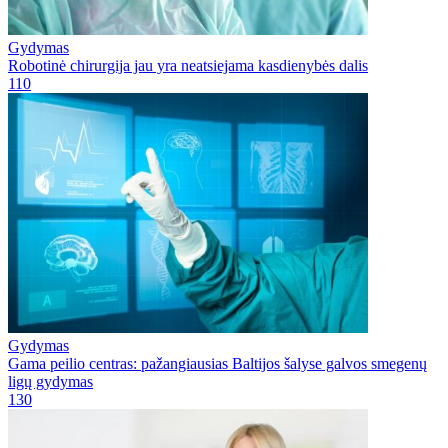
Gydymas
Robotinė chirurgija jau yra neatsiejama kasdienybės dalis
110
Gydymas
Gama peilio centras: pažangiausias Baltijos šalyse galvos smegenų
ligų gydymas
130