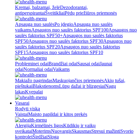
Kremai, balzamai, želė
Dezodorantai,
antiperspirantai
Šveitikliai
Pėdų priežiūros priemonės
Apsauga nuo saulės
Po įdegio
Apsauga nuo saulės
vaikams
Apsaugos nuo saulės faktorius SPF100
Apsaugos nuo
saulės faktorius SPF50+
Apsaugos nuo saulės faktorius
SPF50
Apsaugos nuo saulės faktorius SPF30
Apsaugos nuo
saulės faktorius SPF20
Apsaugos nuo saulės faktorius
SPF15
Apsaugos nuo saulės faktorius SPF10
Probleminei odai
Brandžiai odai
Sausai odai
Jaunai
odai
Normaliai odai
Vaikams
Makiažo pagrindas
Maskuojančios priemonės
Akių tušai,
pieštukai
Blakstienoms
Lūpų dažai ir blizgesiai
Nagų
lakas
Kvepalai
Vasarai
Rodyti viską
Vaistai
Maisto papildai ir kitos prekės
Alergija
Kirmėlinės ligos
Kūdikių ir vaikų
sveikatai
Moterims
Nuovargis
Skausmas
Stresui mažinti
Svorio
kontrolei
Širdžiai
Sloga