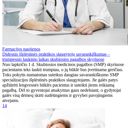
Farmacijos naujienos
Didesnis išplėstinės praktikos slaugytojų savarankiškumas –
trumpesnis laukimo laikas skubiosios pagalbos skyriuose
Nuo lapkričio 1 d. Skubiosios medicinos pagalbos (SMP) skyriuose
pacientams teks laukti trumpiau, o jų būklė bus įvertinama greičiau.
Toks pokytis numatomas suteikus daugiau savarankiškumo SMP
specializacijos išplėstinės praktikos slaugytojams. Jie galės patys
apžiūrėti lengvesnės būklės pacientus ir suteikti jiems reikiamą
pagalbą. Dėl to gyventojai atsakymus gaus nedelsiant, o gydytojai
galės visą dėmesį skirti sudėtingiems ir gyvybei pavojingiems
atvejams.
14