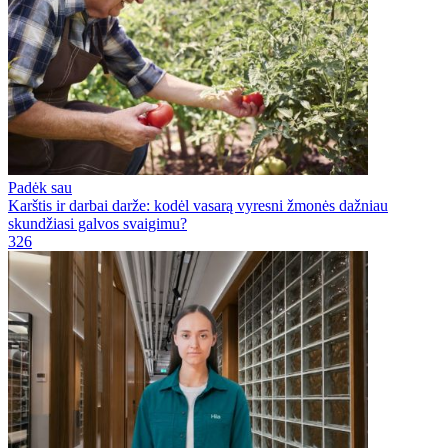
Padėk sau
Karštis ir darbai darže: kodėl vasarą vyresni žmonės dažniau
skundžiasi galvos svaigimu?
326