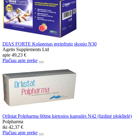
DIAS FORTE Kolagenas greipfrutų skonio N30
Agetis Supplements Ltd
apie
49,23 €
Plačiau apie prekę
Orlistat Polpharma 60mg kietosios kapsulės N42 (lizdinė plokštelė)
Polpharma
iki
42,37 €
Plačiau apie prekę