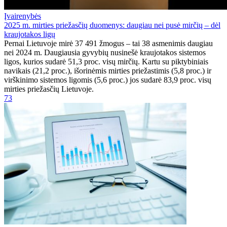
Įvairenybės
2025 m. mirties priežasčių duomenys: daugiau nei pusė mirčių – dėl
kraujotakos ligų
Pernai Lietuvoje mirė 37 491 žmogus – tai 38 asmenimis daugiau
nei 2024 m. Daugiausia gyvybių nusinešė kraujotakos sistemos
ligos, kurios sudarė 51,3 proc. visų mirčių. Kartu su piktybiniais
navikais (21,2 proc.), išorinėmis mirties priežastimis (5,8 proc.) ir
virškinimo sistemos ligomis (5,6 proc.) jos sudarė 83,9 proc. visų
mirties priežasčių Lietuvoje.
73