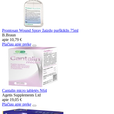
Prontosan Wound Spray žaizdų purškiklis 75ml
B.Braun
apie
10,79 €
Plačiau apie prekę
Cantalin micro tabletės N64
Agetis Supplements Ltd
apie
19,05 €
Plačiau apie prekę