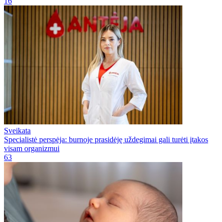
16
Sveikata
Specialistė perspėja: burnoje prasidėję uždegimai gali turėti įtakos
visam organizmui
63