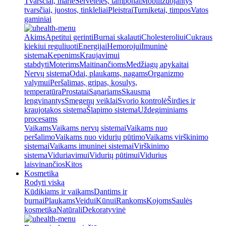
Tvarsčiai, marlė
Servetėlės, tamponai
Mobilizuojantys
tvarsčiai, juostos, tinkleliai
Pleistrai
Turniketai, timpos
Vatos
gaminiai
Akims
Apetitui gerinti
Burnai skalauti
Cholesteroliui
Cukraus
kiekiui reguliuoti
Energijai
Hemorojui
Imuninė
sistema
Kepenims
Kraujavimui
stabdyti
Moterims
Maitinančioms
Medžiagų apykaitai
Nervų sistema
Odai, plaukams, nagams
Organizmo
valymui
Peršalimas, gripas, kosulys,
temperatūra
Prostatai
Sąnariams
Skausmą
lengvinantys
Smegenų veiklai
Svorio kontrolė
Širdies ir
kraujotakos sistema
Šlapimo sistema
Uždegiminiams
procesams
Vaikams
Vaikams nervų sistemai
Vaikams nuo
peršalimo
Vaikams nuo vidurių pūtimo
Vaikams virškinimo
sistemai
Vaikams imuninei sistemai
Virškinimo
sistema
Viduriavimui
Vidurių pūtimui
Vidurius
laisvinančios
Kitos
Kosmetika
Rodyti viską
Kūdikiams ir vaikams
Dantims ir
burnai
Plaukams
Veidui
Kūnui
Rankoms
Kojoms
Saulės
kosmetika
Natūrali
Dekoratyvinė