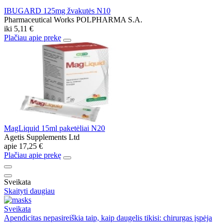
IBUGARD 125mg žvakutės N10
Pharmaceutical Works POLPHARMA S.A.
iki
5,11 €
Plačiau apie prekę
MagLiquid 15ml paketėliai N20
Agetis Supplements Ltd
apie
17,25 €
Plačiau apie prekę
Sveikata
Skaityti daugiau
Sveikata
Apendicitas nepasireiškia taip, kaip daugelis tikisi: chirurgas įspėja