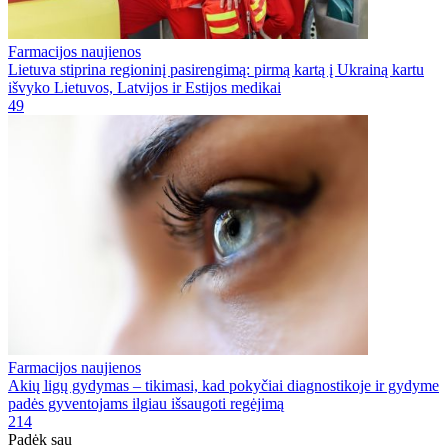
Farmacijos naujienos
Lietuva stiprina regioninį pasirengimą: pirmą kartą į Ukrainą kartu
išvyko Lietuvos, Latvijos ir Estijos medikai
49
Farmacijos naujienos
Akių ligų gydymas – tikimasi, kad pokyčiai diagnostikoje ir gydyme
padės gyventojams ilgiau išsaugoti regėjimą
214
Padėk sau