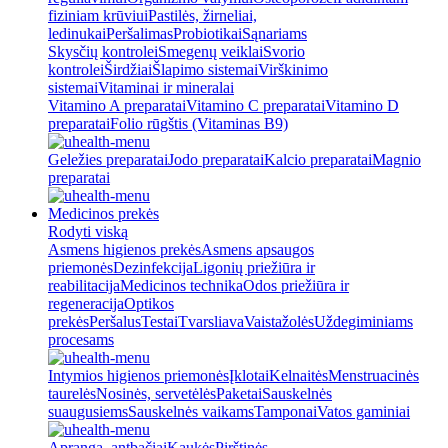
fiziniam krūviui
Pastilės, žirneliai,
ledinukai
Peršalimas
Probiotikai
Sąnariams
Skysčių kontrolei
Smegenų veiklai
Svorio
kontrolei
Širdžiai
Šlapimo sistemai
Virškinimo
sistemai
Vitaminai ir mineralai
Vitamino A preparatai
Vitamino C preparatai
Vitamino D
preparatai
Folio rūgštis (Vitaminas B9)
Geležies preparatai
Jodo preparatai
Kalcio preparatai
Magnio
preparatai
Medicinos prekės
Rodyti viską
Asmens higienos prekės
Asmens apsaugos
priemonės
Dezinfekcija
Ligonių priežiūra ir
reabilitacija
Medicinos technika
Odos priežiūra ir
regeneracija
Optikos
prekės
Peršalus
Testai
Tvarsliava
Vaistažolės
Uždegiminiams
procesams
Intymios higienos priemonės
Įklotai
Kelnaitės
Menstruacinės
taurelės
Nosinės, servetėlės
Paketai
Sauskelnės
suaugusiems
Sauskelnės vaikams
Tamponai
Vatos gaminiai
Apranga, antbačiai
Kaukės
Pirštinės,