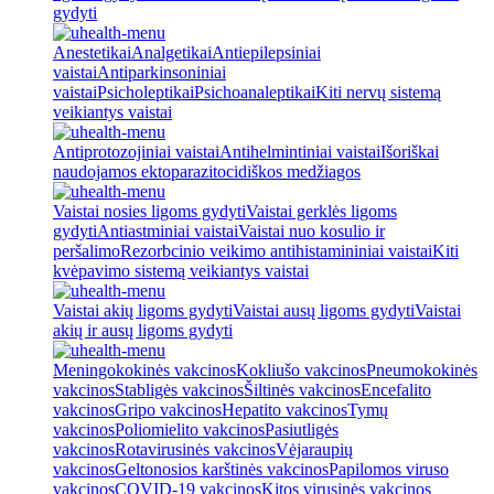
gydyti
Anestetikai
Analgetikai
Antiepilepsiniai
vaistai
Antiparkinsoniniai
vaistai
Psicholeptikai
Psichoanaleptikai
Kiti nervų sistemą
veikiantys vaistai
Antiprotozojiniai vaistai
Antihelmintiniai vaistai
Išoriškai
naudojamos ektoparazitocidiškos medžiagos
Vaistai nosies ligoms gydyti
Vaistai gerklės ligoms
gydyti
Antiastminiai vaistai
Vaistai nuo kosulio ir
peršalimo
Rezorbcinio veikimo antihistamininiai vaistai
Kiti
kvėpavimo sistemą veikiantys vaistai
Vaistai akių ligoms gydyti
Vaistai ausų ligoms gydyti
Vaistai
akių ir ausų ligoms gydyti
Meningokokinės vakcinos
Kokliušo vakcinos
Pneumokokinės
vakcinos
Stabligės vakcinos
Šiltinės vakcinos
Encefalito
vakcinos
Gripo vakcinos
Hepatito vakcinos
Tymų
vakcinos
Poliomielito vakcinos
Pasiutligės
vakcinos
Rotavirusinės vakcinos
Vėjaraupių
vakcinos
Geltonosios karštinės vakcinos
Papilomos viruso
vakcinos
COVID-19 vakcinos
Kitos virusinės vakcinos