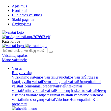
Apie mus
Kontaktai
Budinčios vaistinės
Skubi pagalba
Gydytojams
Kategorijos
Vaistinių sąrašas
Mano vaistinėlė
Vaistai
Rodyti viską
Virškinimo sistemos vaistai
Kraujotakos vaistai
Širdies ir
kraujagyslių vaistai
Dermatologiniai vaistai
Urogenitaliniai
vaistai
Hormoniniai preparatai
Priešinfekciniai
vaistai
Antinavikiniai vaistai
Raumenų ir skeleto vaistai
Nervų
sistemos vaistai
Antiparazitiniai vaistai
Kvėpavimo sistemos
vaistai
Jutimo organų vaistai
Vakcinos
Homeopatiniai
Kiti
preparatai