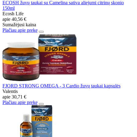
ECOSH žuvų taukai su Camelina sativa aliejumi citrinų skonio
150ml
Ecosh Life
apie
40,56 €
Sumažėjusi kaina
Plačiau apie prekę
FJORD STRONG OMEGA - 3 Cardio žuvų taukai kapsulės
Valentis
apie
30,71 €
Plačiau apie prekę