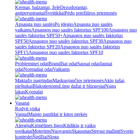
Kremai, balzamai, želė
Dezodorantai,
antiperspirantai
Šveitikliai
Pėdų priežiūros priemonės
Apsauga nuo saulės
Po įdegio
Apsauga nuo saulės
vaikams
Apsaugos nuo saulės faktorius SPF100
Apsaugos nuo
saulės faktorius SPF50+
Apsaugos nuo saulės faktorius
SPF50
Apsaugos nuo saulės faktorius SPF30
Apsaugos nuo
saulės faktorius SPF20
Apsaugos nuo saulės faktorius
SPF15
Apsaugos nuo saulės faktorius SPF10
Probleminei odai
Brandžiai odai
Sausai odai
Jaunai
odai
Normaliai odai
Vaikams
Makiažo pagrindas
Maskuojančios priemonės
Akių tušai,
pieštukai
Blakstienoms
Lūpų dažai ir blizgesiai
Nagų
lakas
Kvepalai
Vasarai
Rodyti viską
Vaistai
Maisto papildai ir kitos prekės
Alergija
Kirmėlinės ligos
Kūdikių ir vaikų
sveikatai
Moterims
Nuovargis
Skausmas
Stresui mažinti
Svorio
kontrolei
Širdžiai
Sloga