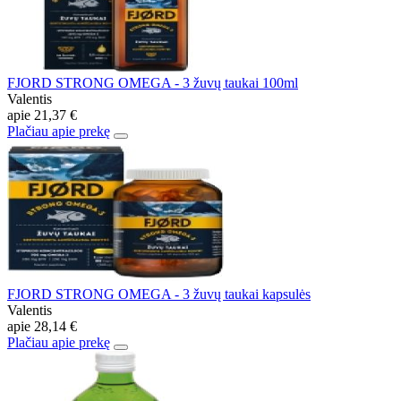
FJORD STRONG OMEGA - 3 žuvų taukai 100ml
Valentis
apie
21,37 €
Plačiau apie prekę
FJORD STRONG OMEGA - 3 žuvų taukai kapsulės
Valentis
apie
28,14 €
Plačiau apie prekę