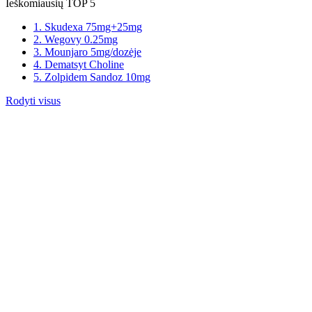
Ieškomiausių TOP 5
1. Skudexa 75mg+25mg
2. Wegovy 0.25mg
3. Mounjaro 5mg/dozėje
4. Dematsyt Choline
5. Zolpidem Sandoz 10mg
Rodyti visus