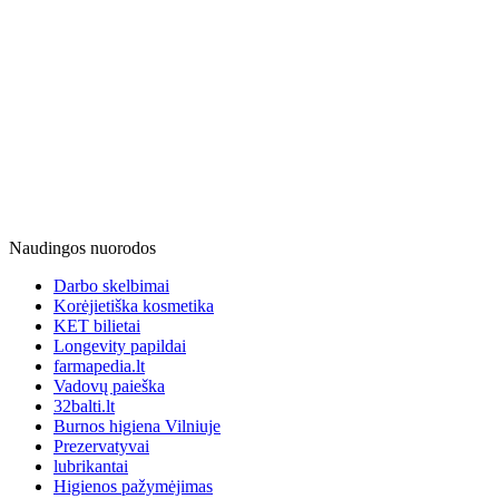
Naudingos nuorodos
Darbo skelbimai
Korėjietiška kosmetika
KET bilietai
Longevity papildai
farmapedia.lt
Vadovų paieška
32balti.lt
Burnos higiena Vilniuje
Prezervatyvai
lubrikantai
Higienos pažymėjimas