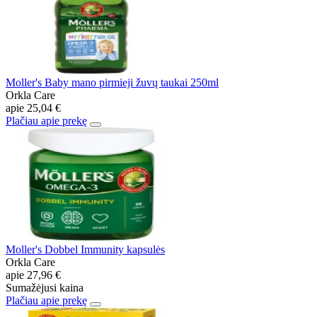
Moller's Baby mano pirmieji žuvų taukai 250ml
Orkla Care
apie
25,04 €
Plačiau apie prekę
Moller's Dobbel Immunity kapsulės
Orkla Care
apie
27,96 €
Sumažėjusi kaina
Plačiau apie prekę