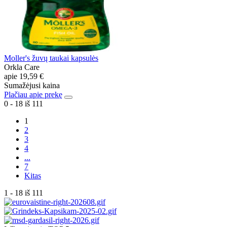
Moller's žuvų taukai kapsulės
Orkla Care
apie
19,59 €
Sumažėjusi kaina
Plačiau apie prekę
0 - 18 iš 111
1
2
3
4
...
7
Kitas
1 - 18 iš 111