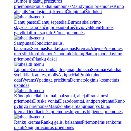
Burnos ir dantų priežiūros
priemonės
Prausikliai
Šampūnas
Maudymosi priemonės
Kūno
aliejai
Kūno losjonai, kremai
Čiulptukai
Žindukai
Dantų pastos
Dantų šepetėliai
Burnos skalavimo
skysčiai
Tarpdančių priežiūrai
Liežuvio valikliai
Burnos
gaivikliai
Protezų priežiūros priemonės
Šampūnas
Kondicionierius,
balzamas
Serumas
Kaukė
Losjonas
Kremas
Aliejus
Priemonės
nuo slinkimo
Priemonės nuo pleiskanų
Plaukų modeliavimo
priemonės
Plaukų dažai
Lūpoms
Kremas
Tonikai, losjonai, dulksna
Serumai
Valikliai,
šveitikliai
Kaukės, molis
Akių sričiai
Probleminei
odai
Vyrams
Ypatinga priežiūra
Dermatologinis kosmetinis
užpildas
Kūno pieneliai, kremai, balzamai, aliejai
Prausimosi
priemonės
Druska voniai
Dezodorantai, antiperspirantai
Kūno
pylingo priemonės
Masažo aliejai
Stangrinantys kūno
kremai
Depiliacinės priemonės
Intymios higienos priemonės
Rankų kremas
Rankų gelis, balzamas
Priemonėms rankoms
plauti
Nagų priežiūros priemonės