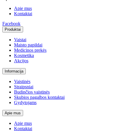
Apie mus
Kontaktai
Facebook
Produktai
Vaistai
Maisto papildai
Medicinos prekės
Kosmetika
Akcijos
Informacija
Vaistinės
Straipsniai
Budinčios vaistinės
Skubios pagalbos kontaktai
Gydytojams
Apie mus
Apie mus
Kontaktai