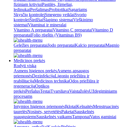
fiziniam krūviui
Pastilės, žirneliai,
ledinukai
Peršalimas
Probiotikai
Sąnariams
Skysčių kontrolei
Smegenų veiklai
Svorio
kontrolei
Širdžiai
Šlapimo sistemai
Virškinimo
sistemai
Vitaminai ir mineralai
Vitamino A preparatai
Vitamino C preparatai
Vitamino D
preparatai
Folio rūgštis (Vitaminas B9)
Geležies preparatai
Jodo preparatai
Kalcio preparatai
Magnio
preparatai
Medicinos prekės
Rodyti viską
Asmens higienos prekės
Asmens apsaugos
priemonės
Dezinfekcija
Ligonių priežiūra ir
reabilitacija
Medicinos technika
Odos priežiūra ir
regeneracija
Optikos
prekės
Peršalus
Testai
Tvarsliava
Vaistažolės
Uždegiminiams
procesams
Intymios higienos priemonės
Įklotai
Kelnaitės
Menstruacinės
taurelės
Nosinės, servetėlės
Paketai
Sauskelnės
suaugusiems
Sauskelnės vaikams
Tamponai
Vatos gaminiai
Apranga, antbačiai
Kaukės
Pirštinės,