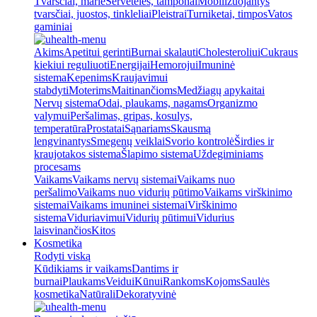
Tvarsčiai, marlė
Servetėlės, tamponai
Mobilizuojantys
tvarsčiai, juostos, tinkleliai
Pleistrai
Turniketai, timpos
Vatos
gaminiai
Akims
Apetitui gerinti
Burnai skalauti
Cholesteroliui
Cukraus
kiekiui reguliuoti
Energijai
Hemorojui
Imuninė
sistema
Kepenims
Kraujavimui
stabdyti
Moterims
Maitinančioms
Medžiagų apykaitai
Nervų sistema
Odai, plaukams, nagams
Organizmo
valymui
Peršalimas, gripas, kosulys,
temperatūra
Prostatai
Sąnariams
Skausmą
lengvinantys
Smegenų veiklai
Svorio kontrolė
Širdies ir
kraujotakos sistema
Šlapimo sistema
Uždegiminiams
procesams
Vaikams
Vaikams nervų sistemai
Vaikams nuo
peršalimo
Vaikams nuo vidurių pūtimo
Vaikams virškinimo
sistemai
Vaikams imuninei sistemai
Virškinimo
sistema
Viduriavimui
Vidurių pūtimui
Vidurius
laisvinančios
Kitos
Kosmetika
Rodyti viską
Kūdikiams ir vaikams
Dantims ir
burnai
Plaukams
Veidui
Kūnui
Rankoms
Kojoms
Saulės
kosmetika
Natūrali
Dekoratyvinė