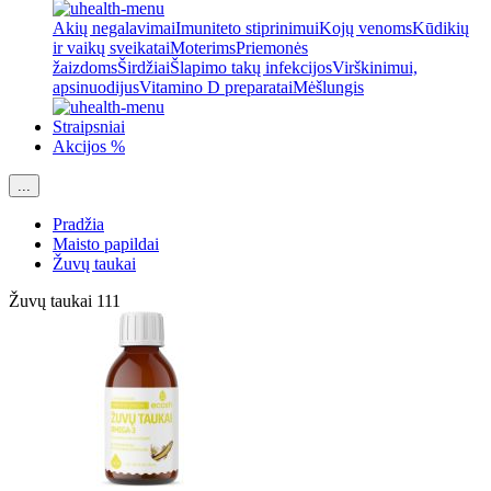
Akių negalavimai
Imuniteto stiprinimui
Kojų venoms
Kūdikių
ir vaikų sveikatai
Moterims
Priemonės
žaizdoms
Širdžiai
Šlapimo takų infekcijos
Virškinimui,
apsinuodijus
Vitamino D preparatai
Mėšlungis
Straipsniai
Akcijos %
...
Pradžia
Maisto papildai
Žuvų taukai
Žuvų taukai
111