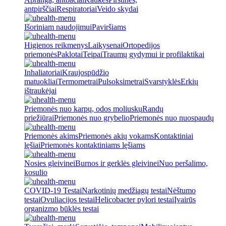
antpirščiai
Respiratoriai
Veido skydai
Išoriniam naudojimui
Paviršiams
Higienos reikmenys
Laikysenai
Ortopedijos
priemonės
Paklotai
Teipai
Traumų gydymui ir profilaktikai
Inhaliatoriai
Kraujospūdžio
matuokliai
Termometrai
Pulsoksimetrai
Svarstyklės
Erkių
ištraukėjai
Priemonės nuo karpų, odos moliuskų
Randų
priežiūrai
Priemonės nuo grybelio
Priemonės nuo nuospaudų
Priemonės akims
Priemonės akių vokams
Kontaktiniai
lęšiai
Priemonės kontaktiniams lęšiams
Nosies gleivinei
Burnos ir gerklės gleivinei
Nuo peršalimo,
kosulio
COVID-19 Testai
Narkotinių medžiagų testai
Nėštumo
testai
Ovuliacijos testai
Helicobacter pylori testai
Įvairūs
organizmo būklės testai