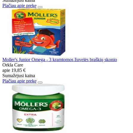
Sumažėjusi kaina
Plačiau apie prekę
Moller's Junior Omega - 3 kramtomos žuvelės braškių skonio
Orkla Care
apie
19,85 €
Sumažėjusi kaina
Plačiau apie prekę