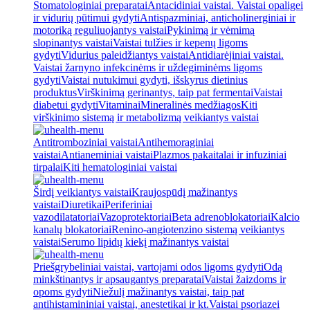
Stomatologiniai preparatai
Antacidiniai vaistai. Vaistai opaligei
ir vidurių pūtimui gydyti
Antispazminiai, anticholinerginiai ir
motoriką reguliuojantys vaistai
Pykinimą ir vėmimą
slopinantys vaistai
Vaistai tulžies ir kepenų ligoms
gydyti
Vidurius paleidžiantys vaistai
Antidiarėjiniai vaistai.
Vaistai žarnyno infekcinėms ir uždegiminėms ligoms
gydyti
Vaistai nutukimui gydyti, išskyrus dietinius
produktus
Virškinimą gerinantys, taip pat fermentai
Vaistai
diabetui gydyti
Vitaminai
Mineralinės medžiagos
Kiti
virškinimo sistemą ir metabolizmą veikiantys vaistai
Antitromboziniai vaistai
Antihemoraginiai
vaistai
Antianeminiai vaistai
Plazmos pakaitalai ir infuziniai
tirpalai
Kiti hematologiniai vaistai
Širdį veikiantys vaistai
Kraujospūdį mažinantys
vaistai
Diuretikai
Periferiniai
vazodilatatoriai
Vazoprotektoriai
Beta adrenoblokatoriai
Kalcio
kanalų blokatoriai
Renino-angiotenzino sistemą veikiantys
vaistai
Serumo lipidų kiekį mažinantys vaistai
Priešgrybeliniai vaistai, vartojami odos ligoms gydyti
Odą
minkštinantys ir apsaugantys preparatai
Vaistai žaizdoms ir
opoms gydyti
Niežulį mažinantys vaistai, taip pat
antihistamininiai vaistai, anestetikai ir kt.
Vaistai psoriazei