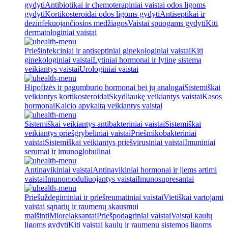
gydyti
Antibiotikai ir chemoterapiniai vaistai odos ligoms
gydyti
Kortikosteroidai odos ligoms gydyti
Antiseptikai ir
dezinfekuojančiosios medžiagos
Vaistai spuogams gydyti
Kiti
dermatologiniai vaistai
Priešinfekciniai ir antiseptiniai ginekologiniai vaistai
Kiti
ginekologiniai vaistai
Lytiniai hormonai ir lytinę sistemą
veikiantys vaistai
Urologiniai vaistai
Hipofizės ir pagumburio hormonai bei jų analogai
Sistemiškai
veikiantys kortikosteroidai
Skydliaukę veikiantys vaistai
Kasos
hormonai
Kalcio apykaitą veikiantys vaistai
Sistemiškai veikiantys antibakteriniai vaistai
Sistemiškai
veikiantys priešgrybeliniai vaistai
Priešmikobakteriniai
vaistai
Sistemiškai veikiantys priešvirusiniai vaistai
Imuniniai
serumai ir imunoglobulinai
Antinavikiniai vaistai
Antinavikiniai hormonai ir jiems artimi
vaistai
Imunomoduliuojantys vaistai
Imunosupresantai
Priešuždegiminiai ir priešreumatiniai vaistai
Vietiškai vartojami
vaistai sąnarių ir raumenų skausmui
malšinti
Miorelaksantai
Priešpodagriniai vaistai
Vaistai kaulų
ligoms gydyti
Kiti vaistai kaulų ir raumenų sistemos ligoms