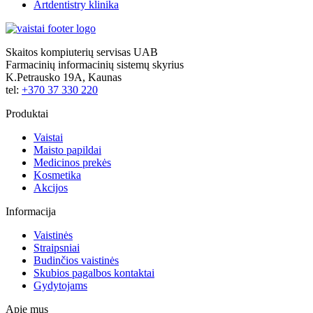
Artdentistry klinika
Skaitos kompiuterių servisas UAB
Farmacinių informacinių sistemų skyrius
K.Petrausko 19A, Kaunas
tel:
+370 37 330 220
Produktai
Vaistai
Maisto papildai
Medicinos prekės
Kosmetika
Akcijos
Informacija
Vaistinės
Straipsniai
Budinčios vaistinės
Skubios pagalbos kontaktai
Gydytojams
Apie mus