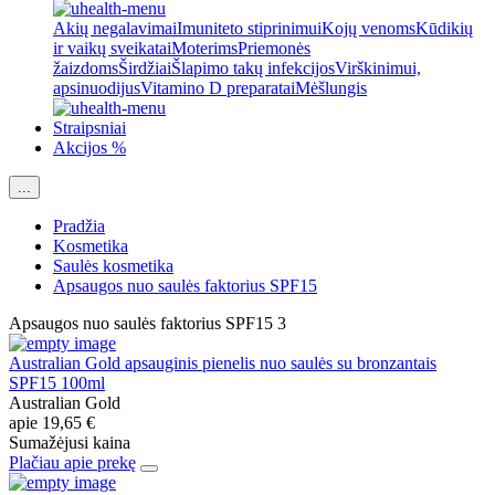
Akių negalavimai
Imuniteto stiprinimui
Kojų venoms
Kūdikių
ir vaikų sveikatai
Moterims
Priemonės
žaizdoms
Širdžiai
Šlapimo takų infekcijos
Virškinimui,
apsinuodijus
Vitamino D preparatai
Mėšlungis
Straipsniai
Akcijos %
...
Pradžia
Kosmetika
Saulės kosmetika
Apsaugos nuo saulės faktorius SPF15
Apsaugos nuo saulės faktorius SPF15
3
Australian Gold apsauginis pienelis nuo saulės su bronzantais
SPF15 100ml
Australian Gold
apie
19,65 €
Sumažėjusi kaina
Plačiau apie prekę