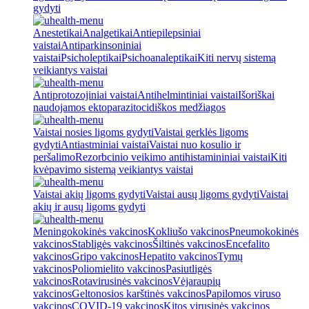
gydyti
Anestetikai
Analgetikai
Antiepilepsiniai
vaistai
Antiparkinsoniniai
vaistai
Psicholeptikai
Psichoanaleptikai
Kiti nervų sistemą
veikiantys vaistai
Antiprotozojiniai vaistai
Antihelmintiniai vaistai
Išoriškai
naudojamos ektoparazitocidiškos medžiagos
Vaistai nosies ligoms gydyti
Vaistai gerklės ligoms
gydyti
Antiastminiai vaistai
Vaistai nuo kosulio ir
peršalimo
Rezorbcinio veikimo antihistamininiai vaistai
Kiti
kvėpavimo sistemą veikiantys vaistai
Vaistai akių ligoms gydyti
Vaistai ausų ligoms gydyti
Vaistai
akių ir ausų ligoms gydyti
Meningokokinės vakcinos
Kokliušo vakcinos
Pneumokokinės
vakcinos
Stabligės vakcinos
Šiltinės vakcinos
Encefalito
vakcinos
Gripo vakcinos
Hepatito vakcinos
Tymų
vakcinos
Poliomielito vakcinos
Pasiutligės
vakcinos
Rotavirusinės vakcinos
Vėjaraupių
vakcinos
Geltonosios karštinės vakcinos
Papilomos viruso
vakcinos
COVID-19 vakcinos
Kitos virusinės vakcinos