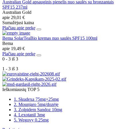
Australian Gold apsauginis pienelis nuo saulės su bronzantais
SPF15 237ml
Australian Gold
apie
29,01 €
Sumažėjusi kaina
Plačiau apie prekę
Bema SolarTeaBio kremas nuo saulės SPF15 100ml
Bema
apie
19,49 €
Plačiau apie prekę
0 - 3 iš 3
1 - 3 iš 3
Ieškomiausių TOP 5
1. Skudexa 75mg+25mg
2. Mounjaro 5mg/dozėje
3. Zolpidem Sandoz 10mg
4. Lexotanil 3mg
5. Wegovy 0.25mg