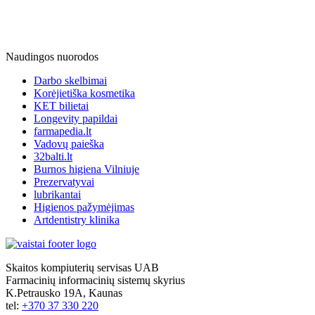
Naudingos nuorodos
Darbo skelbimai
Korėjietiška kosmetika
KET bilietai
Longevity papildai
farmapedia.lt
Vadovų paieška
32balti.lt
Burnos higiena Vilniuje
Prezervatyvai
lubrikantai
Higienos pažymėjimas
Artdentistry klinika
Skaitos kompiuterių servisas UAB
Farmacinių informacinių sistemų skyrius
K.Petrausko 19A, Kaunas
tel:
+370 37 330 220