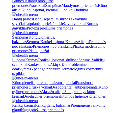
Burnos ir dantų priežiūros
priemonės
Prausikliai
Šampūnas
Maudymosi priemonės
Kūno
aliejai
Kūno losjonai, kremai
Čiulptukai
Žindukai
Dantų pastos
Dantų šepetėliai
Burnos skalavimo
skysčiai
Tarpdančių priežiūrai
Liežuvio valikliai
Burnos
gaivikliai
Protezų priežiūros priemonės
Šampūnas
Kondicionierius,
balzamas
Serumas
Kaukė
Losjonas
Kremas
Aliejus
Priemonės
nuo slinkimo
Priemonės nuo pleiskanų
Plaukų modeliavimo
priemonės
Plaukų dažai
Lūpoms
Kremas
Tonikai, losjonai, dulksna
Serumai
Valikliai,
šveitikliai
Kaukės, molis
Akių sričiai
Probleminei
odai
Vyrams
Ypatinga priežiūra
Dermatologinis kosmetinis
užpildas
Kūno pieneliai, kremai, balzamai, aliejai
Prausimosi
priemonės
Druska voniai
Dezodorantai, antiperspirantai
Kūno
pylingo priemonės
Masažo aliejai
Stangrinantys kūno
kremai
Depiliacinės priemonės
Intymios higienos priemonės
Rankų kremas
Rankų gelis, balzamas
Priemonėms rankoms
plauti
Nagų priežiūros priemonės