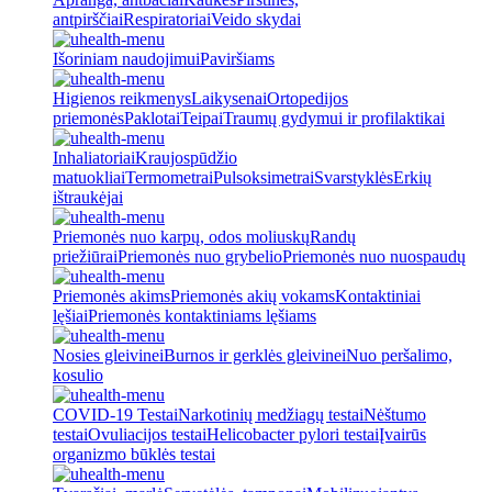
antpirščiai
Respiratoriai
Veido skydai
Išoriniam naudojimui
Paviršiams
Higienos reikmenys
Laikysenai
Ortopedijos
priemonės
Paklotai
Teipai
Traumų gydymui ir profilaktikai
Inhaliatoriai
Kraujospūdžio
matuokliai
Termometrai
Pulsoksimetrai
Svarstyklės
Erkių
ištraukėjai
Priemonės nuo karpų, odos moliuskų
Randų
priežiūrai
Priemonės nuo grybelio
Priemonės nuo nuospaudų
Priemonės akims
Priemonės akių vokams
Kontaktiniai
lęšiai
Priemonės kontaktiniams lęšiams
Nosies gleivinei
Burnos ir gerklės gleivinei
Nuo peršalimo,
kosulio
COVID-19 Testai
Narkotinių medžiagų testai
Nėštumo
testai
Ovuliacijos testai
Helicobacter pylori testai
Įvairūs
organizmo būklės testai