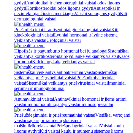
gydyti
Antibiotikai ir chemoterapiniai vaistai odos ligoms
gydyti
Kortikosteroidai odos ligoms gydyti
Antiseptikai ir
dezinfekuojančiosios medžiagos
Vaistai spuogams gydyti
Kiti
dermatologiniai vaistai
Priešinfekciniai ir antiseptiniai ginekologiniai vaistai
Kiti
ginekologiniai vaistai
Lytiniai hormonai ir lytinę sistemą
veikiantys vaistai
Urologiniai vaistai
Hipofizės ir pagumburio hormonai bei jų analogai
Sistemiškai
veikiantys kortikosteroidai
Skydliaukę veikiantys vaistai
Kasos
hormonai
Kalcio apykaitą veikiantys vaistai
Sistemiškai veikiantys antibakteriniai vaistai
Sistemiškai
veikiantys priešgrybeliniai vaistai
Priešmikobakteriniai
vaistai
Sistemiškai veikiantys priešvirusiniai vaistai
Imuniniai
serumai ir imunoglobulinai
Antinavikiniai vaistai
Antinavikiniai hormonai ir jiems artimi
vaistai
Imunomoduliuojantys vaistai
Imunosupresantai
Priešuždegiminiai ir priešreumatiniai vaistai
Vietiškai vartojami
vaistai sąnarių ir raumenų skausmui
malšinti
Miorelaksantai
Priešpodagriniai vaistai
Vaistai kaulų
ligoms gydyti
Kiti vaistai kaulų ir raumenų sistemos ligoms