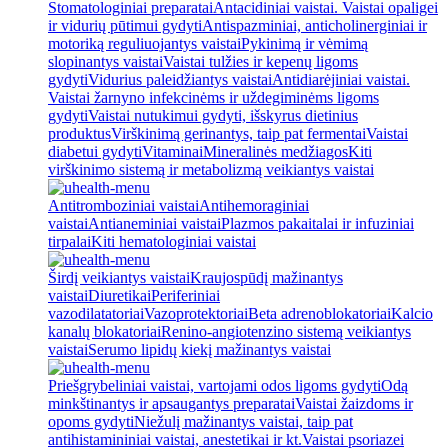
Stomatologiniai preparatai
Antacidiniai vaistai. Vaistai opaligei
ir vidurių pūtimui gydyti
Antispazminiai, anticholinerginiai ir
motoriką reguliuojantys vaistai
Pykinimą ir vėmimą
slopinantys vaistai
Vaistai tulžies ir kepenų ligoms
gydyti
Vidurius paleidžiantys vaistai
Antidiarėjiniai vaistai.
Vaistai žarnyno infekcinėms ir uždegiminėms ligoms
gydyti
Vaistai nutukimui gydyti, išskyrus dietinius
produktus
Virškinimą gerinantys, taip pat fermentai
Vaistai
diabetui gydyti
Vitaminai
Mineralinės medžiagos
Kiti
virškinimo sistemą ir metabolizmą veikiantys vaistai
Antitromboziniai vaistai
Antihemoraginiai
vaistai
Antianeminiai vaistai
Plazmos pakaitalai ir infuziniai
tirpalai
Kiti hematologiniai vaistai
Širdį veikiantys vaistai
Kraujospūdį mažinantys
vaistai
Diuretikai
Periferiniai
vazodilatatoriai
Vazoprotektoriai
Beta adrenoblokatoriai
Kalcio
kanalų blokatoriai
Renino-angiotenzino sistemą veikiantys
vaistai
Serumo lipidų kiekį mažinantys vaistai
Priešgrybeliniai vaistai, vartojami odos ligoms gydyti
Odą
minkštinantys ir apsaugantys preparatai
Vaistai žaizdoms ir
opoms gydyti
Niežulį mažinantys vaistai, taip pat
antihistamininiai vaistai, anestetikai ir kt.
Vaistai psoriazei