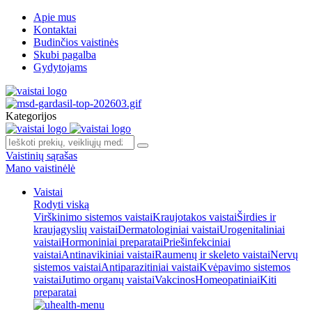
Apie mus
Kontaktai
Budinčios vaistinės
Skubi pagalba
Gydytojams
Kategorijos
Vaistinių sąrašas
Mano vaistinėlė
Vaistai
Rodyti viską
Virškinimo sistemos vaistai
Kraujotakos vaistai
Širdies ir
kraujagyslių vaistai
Dermatologiniai vaistai
Urogenitaliniai
vaistai
Hormoniniai preparatai
Priešinfekciniai
vaistai
Antinavikiniai vaistai
Raumenų ir skeleto vaistai
Nervų
sistemos vaistai
Antiparazitiniai vaistai
Kvėpavimo sistemos
vaistai
Jutimo organų vaistai
Vakcinos
Homeopatiniai
Kiti
preparatai