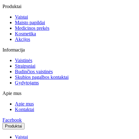
Produktai
Vaistai
Maisto papildai
Medicinos prekės
Kosmetika
Akcijos
Informacija
Vaistinės
Straipsniai
Budinčios vaistinės
Skubios pagalbos kontaktai
Gydytojams
Apie mus
Apie mus
Kontaktai
Facebook
Produktai
Vaistai