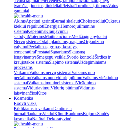
Tvarsčiai, marlė
Servetėlės, tamponai
Mobilizuojantys
tvarsčiai, juostos, tinkleliai
Pleistrai
Turniketai, timpos
Vatos
gaminiai
Akims
Apetitui gerinti
Burnai skalauti
Cholesteroliui
Cukraus
kiekiui reguliuoti
Energijai
Hemorojui
Imuninė
sistema
Kepenims
Kraujavimui
stabdyti
Moterims
Maitinančioms
Medžiagų apykaitai
Nervų sistema
Odai, plaukams, nagams
Organizmo
valymui
Peršalimas, gripas, kosulys,
temperatūra
Prostatai
Sąnariams
Skausmą
lengvinantys
Smegenų veiklai
Svorio kontrolė
Širdies ir
kraujotakos sistema
Šlapimo sistema
Uždegiminiams
procesams
Vaikams
Vaikams nervų sistemai
Vaikams nuo
peršalimo
Vaikams nuo vidurių pūtimo
Vaikams virškinimo
sistemai
Vaikams imuninei sistemai
Virškinimo
sistema
Viduriavimui
Vidurių pūtimui
Vidurius
laisvinančios
Kitos
Kosmetika
Rodyti viską
Kūdikiams ir vaikams
Dantims ir
burnai
Plaukams
Veidui
Kūnui
Rankoms
Kojoms
Saulės
kosmetika
Natūrali
Dekoratyvinė