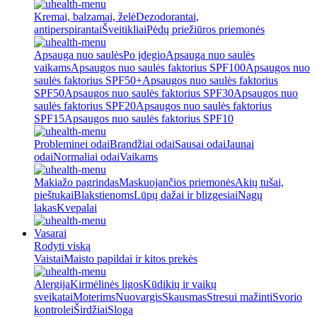
Kremai, balzamai, želė
Dezodorantai,
antiperspirantai
Šveitikliai
Pėdų priežiūros priemonės
Apsauga nuo saulės
Po įdegio
Apsauga nuo saulės
vaikams
Apsaugos nuo saulės faktorius SPF100
Apsaugos nuo
saulės faktorius SPF50+
Apsaugos nuo saulės faktorius
SPF50
Apsaugos nuo saulės faktorius SPF30
Apsaugos nuo
saulės faktorius SPF20
Apsaugos nuo saulės faktorius
SPF15
Apsaugos nuo saulės faktorius SPF10
Probleminei odai
Brandžiai odai
Sausai odai
Jaunai
odai
Normaliai odai
Vaikams
Makiažo pagrindas
Maskuojančios priemonės
Akių tušai,
pieštukai
Blakstienoms
Lūpų dažai ir blizgesiai
Nagų
lakas
Kvepalai
Vasarai
Rodyti viską
Vaistai
Maisto papildai ir kitos prekės
Alergija
Kirmėlinės ligos
Kūdikių ir vaikų
sveikatai
Moterims
Nuovargis
Skausmas
Stresui mažinti
Svorio
kontrolei
Širdžiai
Sloga