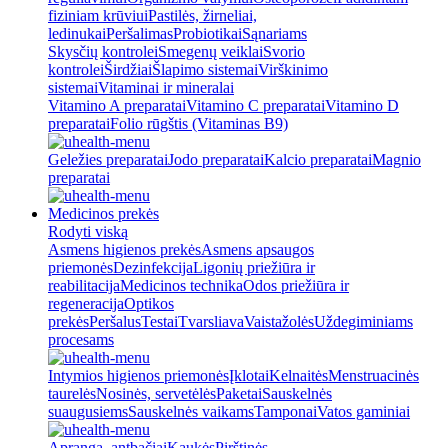
fiziniam krūviui
Pastilės, žirneliai,
ledinukai
Peršalimas
Probiotikai
Sąnariams
Skysčių kontrolei
Smegenų veiklai
Svorio
kontrolei
Širdžiai
Šlapimo sistemai
Virškinimo
sistemai
Vitaminai ir mineralai
Vitamino A preparatai
Vitamino C preparatai
Vitamino D
preparatai
Folio rūgštis (Vitaminas B9)
Geležies preparatai
Jodo preparatai
Kalcio preparatai
Magnio
preparatai
Medicinos prekės
Rodyti viską
Asmens higienos prekės
Asmens apsaugos
priemonės
Dezinfekcija
Ligonių priežiūra ir
reabilitacija
Medicinos technika
Odos priežiūra ir
regeneracija
Optikos
prekės
Peršalus
Testai
Tvarsliava
Vaistažolės
Uždegiminiams
procesams
Intymios higienos priemonės
Įklotai
Kelnaitės
Menstruacinės
taurelės
Nosinės, servetėlės
Paketai
Sauskelnės
suaugusiems
Sauskelnės vaikams
Tamponai
Vatos gaminiai
Apranga, antbačiai
Kaukės
Pirštinės,