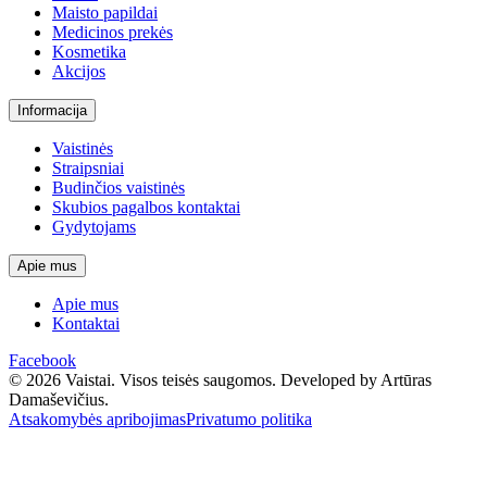
Maisto papildai
Medicinos prekės
Kosmetika
Akcijos
Informacija
Vaistinės
Straipsniai
Budinčios vaistinės
Skubios pagalbos kontaktai
Gydytojams
Apie mus
Apie mus
Kontaktai
Facebook
© 2026 Vaistai. Visos teisės saugomos.
Developed by Artūras
Damaševičius.
Atsakomybės apribojimas
Privatumo politika