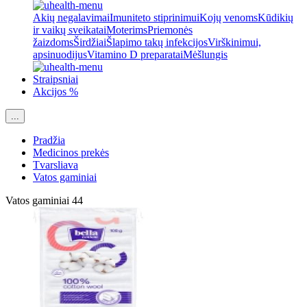
Akių negalavimai
Imuniteto stiprinimui
Kojų venoms
Kūdikių
ir vaikų sveikatai
Moterims
Priemonės
žaizdoms
Širdžiai
Šlapimo takų infekcijos
Virškinimui,
apsinuodijus
Vitamino D preparatai
Mėšlungis
Straipsniai
Akcijos %
...
Pradžia
Medicinos prekės
Tvarsliava
Vatos gaminiai
Vatos gaminiai
44