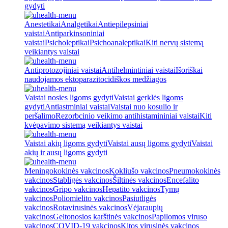
gydyti
Anestetikai
Analgetikai
Antiepilepsiniai
vaistai
Antiparkinsoniniai
vaistai
Psicholeptikai
Psichoanaleptikai
Kiti nervų sistemą
veikiantys vaistai
Antiprotozojiniai vaistai
Antihelmintiniai vaistai
Išoriškai
naudojamos ektoparazitocidiškos medžiagos
Vaistai nosies ligoms gydyti
Vaistai gerklės ligoms
gydyti
Antiastminiai vaistai
Vaistai nuo kosulio ir
peršalimo
Rezorbcinio veikimo antihistamininiai vaistai
Kiti
kvėpavimo sistemą veikiantys vaistai
Vaistai akių ligoms gydyti
Vaistai ausų ligoms gydyti
Vaistai
akių ir ausų ligoms gydyti
Meningokokinės vakcinos
Kokliušo vakcinos
Pneumokokinės
vakcinos
Stabligės vakcinos
Šiltinės vakcinos
Encefalito
vakcinos
Gripo vakcinos
Hepatito vakcinos
Tymų
vakcinos
Poliomielito vakcinos
Pasiutligės
vakcinos
Rotavirusinės vakcinos
Vėjaraupių
vakcinos
Geltonosios karštinės vakcinos
Papilomos viruso
vakcinos
COVID-19 vakcinos
Kitos virusinės vakcinos