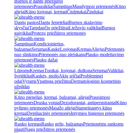
Burnos ir dantų priežiūros
priemonės
Prausikliai
Šampūnas
Maudymosi priemonės
Kūno
aliejai
Kūno losjonai, kremai
Čiulptukai
Žindukai
Dantų pastos
Dantų šepetėliai
Burnos skalavimo
skysčiai
Tarpdančių priežiūrai
Liežuvio valikliai
Burnos
gaivikliai
Protezų priežiūros priemonės
Šampūnas
Kondicionierius,
balzamas
Serumas
Kaukė
Losjonas
Kremas
Aliejus
Priemonės
nuo slinkimo
Priemonės nuo pleiskanų
Plaukų modeliavimo
priemonės
Plaukų dažai
Lūpoms
Kremas
Tonikai, losjonai, dulksna
Serumai
Valikliai,
šveitikliai
Kaukės, molis
Akių sričiai
Probleminei
odai
Vyrams
Ypatinga priežiūra
Dermatologinis kosmetinis
užpildas
Kūno pieneliai, kremai, balzamai, aliejai
Prausimosi
priemonės
Druska voniai
Dezodorantai, antiperspirantai
Kūno
pylingo priemonės
Masažo aliejai
Stangrinantys kūno
kremai
Depiliacinės priemonės
Intymios higienos priemonės
Rankų kremas
Rankų gelis, balzamas
Priemonėms rankoms
plauti
Nagų priežiūros priemonės