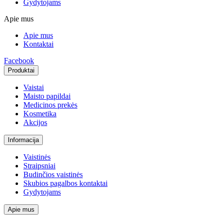
Gydytojams
Apie mus
Apie mus
Kontaktai
Facebook
Produktai
Vaistai
Maisto papildai
Medicinos prekės
Kosmetika
Akcijos
Informacija
Vaistinės
Straipsniai
Budinčios vaistinės
Skubios pagalbos kontaktai
Gydytojams
Apie mus