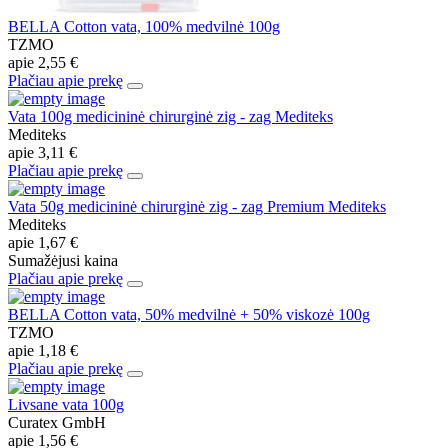
BELLA Cotton vata, 100% medvilnė 100g
TZMO
apie
2,55 €
Plačiau apie prekę
Vata 100g medicininė chirurginė zig - zag Mediteks
Mediteks
apie
3,11 €
Plačiau apie prekę
Vata 50g medicininė chirurginė zig - zag Premium Mediteks
Mediteks
apie
1,67 €
Sumažėjusi kaina
Plačiau apie prekę
BELLA Cotton vata, 50% medvilnė + 50% viskozė 100g
TZMO
apie
1,18 €
Plačiau apie prekę
Livsane vata 100g
Curatex GmbH
apie
1,56 €