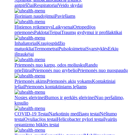
antpirščiai
Respiratoriai
Veido skydai
Išoriniam naudojimui
Paviršiams
Higienos reikmenys
Laikysenai
Ortopedijos
priemonės
Paklotai
Teipai
Traumų gydymui ir profilaktikai
Inhaliatoriai
Kraujospūdžio
matuokliai
Termometrai
Pulsoksimetrai
Svarstyklės
Erkių
ištraukėjai
Priemonės nuo karpų, odos moliuskų
Randų
priežiūrai
Priemonės nuo grybelio
Priemonės nuo nuospaudų
Priemonės akims
Priemonės akių vokams
Kontaktiniai
lęšiai
Priemonės kontaktiniams lęšiams
Nosies gleivinei
Burnos ir gerklės gleivinei
Nuo peršalimo,
kosulio
COVID-19 Testai
Narkotinių medžiagų testai
Nėštumo
testai
Ovuliacijos testai
Helicobacter pylori testai
Įvairūs
organizmo būklės testai