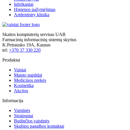
lubrikantai
Higienos pažymėjimas
Artdentistry klinika
Skaitos kompiuterių servisas UAB
Farmacinių informacinių sistemų skyrius
K.Petrausko 19A, Kaunas
tel:
+370 37 330 220
Produktai
Vaistai
Maisto papildai
Medicinos prekės
Kosmetika
Akcijos
Informacija
Vaistinės
Straipsniai
Budinčios vaistinės
Skubios pagalbos kontaktai