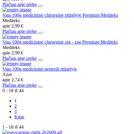
Plačiau apie prekę
Vata 100g medicininė chirurginė ritinėlyje Premium Mediteks
Mediteks
apie
2,99 €
Plačiau apie prekę
Vata 100g medicininė chirurginė zig - zag Premium Mediteks
Mediteks
apie
2,99 €
Plačiau apie prekę
Vata 100g medicininė nesterili ritinėlyje
Azas
apie
2,74 €
Plačiau apie prekę
0 - 18 iš 44
1
2
3
Kitas
1 - 18 iš 44