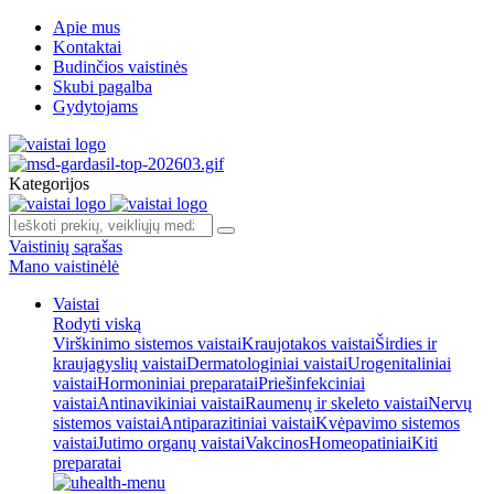
Apie mus
Kontaktai
Budinčios vaistinės
Skubi pagalba
Gydytojams
Kategorijos
Vaistinių sąrašas
Mano vaistinėlė
Vaistai
Rodyti viską
Virškinimo sistemos vaistai
Kraujotakos vaistai
Širdies ir
kraujagyslių vaistai
Dermatologiniai vaistai
Urogenitaliniai
vaistai
Hormoniniai preparatai
Priešinfekciniai
vaistai
Antinavikiniai vaistai
Raumenų ir skeleto vaistai
Nervų
sistemos vaistai
Antiparazitiniai vaistai
Kvėpavimo sistemos
vaistai
Jutimo organų vaistai
Vakcinos
Homeopatiniai
Kiti
preparatai