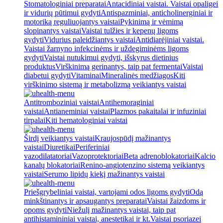
Stomatologiniai preparatai
Antacidiniai vaistai. Vaistai opaligei
ir vidurių pūtimui gydyti
Antispazminiai, anticholinerginiai ir
motoriką reguliuojantys vaistai
Pykinimą ir vėmimą
slopinantys vaistai
Vaistai tulžies ir kepenų ligoms
gydyti
Vidurius paleidžiantys vaistai
Antidiarėjiniai vaistai.
Vaistai žarnyno infekcinėms ir uždegiminėms ligoms
gydyti
Vaistai nutukimui gydyti, išskyrus dietinius
produktus
Virškinimą gerinantys, taip pat fermentai
Vaistai
diabetui gydyti
Vitaminai
Mineralinės medžiagos
Kiti
virškinimo sistemą ir metabolizmą veikiantys vaistai
Antitromboziniai vaistai
Antihemoraginiai
vaistai
Antianeminiai vaistai
Plazmos pakaitalai ir infuziniai
tirpalai
Kiti hematologiniai vaistai
Širdį veikiantys vaistai
Kraujospūdį mažinantys
vaistai
Diuretikai
Periferiniai
vazodilatatoriai
Vazoprotektoriai
Beta adrenoblokatoriai
Kalcio
kanalų blokatoriai
Renino-angiotenzino sistemą veikiantys
vaistai
Serumo lipidų kiekį mažinantys vaistai
Priešgrybeliniai vaistai, vartojami odos ligoms gydyti
Odą
minkštinantys ir apsaugantys preparatai
Vaistai žaizdoms ir
opoms gydyti
Niežulį mažinantys vaistai, taip pat
antihistamininiai vaistai, anestetikai ir kt.
Vaistai psoriazei