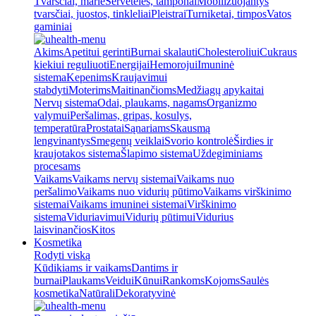
Tvarsčiai, marlė
Servetėlės, tamponai
Mobilizuojantys
tvarsčiai, juostos, tinkleliai
Pleistrai
Turniketai, timpos
Vatos
gaminiai
Akims
Apetitui gerinti
Burnai skalauti
Cholesteroliui
Cukraus
kiekiui reguliuoti
Energijai
Hemorojui
Imuninė
sistema
Kepenims
Kraujavimui
stabdyti
Moterims
Maitinančioms
Medžiagų apykaitai
Nervų sistema
Odai, plaukams, nagams
Organizmo
valymui
Peršalimas, gripas, kosulys,
temperatūra
Prostatai
Sąnariams
Skausmą
lengvinantys
Smegenų veiklai
Svorio kontrolė
Širdies ir
kraujotakos sistema
Šlapimo sistema
Uždegiminiams
procesams
Vaikams
Vaikams nervų sistemai
Vaikams nuo
peršalimo
Vaikams nuo vidurių pūtimo
Vaikams virškinimo
sistemai
Vaikams imuninei sistemai
Virškinimo
sistema
Viduriavimui
Vidurių pūtimui
Vidurius
laisvinančios
Kitos
Kosmetika
Rodyti viską
Kūdikiams ir vaikams
Dantims ir
burnai
Plaukams
Veidui
Kūnui
Rankoms
Kojoms
Saulės
kosmetika
Natūrali
Dekoratyvinė