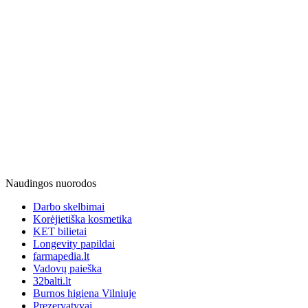
Naudingos nuorodos
Darbo skelbimai
Korėjietiška kosmetika
KET bilietai
Longevity papildai
farmapedia.lt
Vadovų paieška
32balti.lt
Burnos higiena Vilniuje
Prezervatyvai