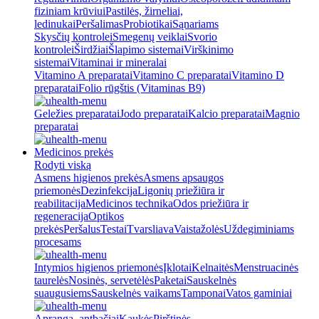
fiziniam krūviui
Pastilės, žirneliai,
ledinukai
Peršalimas
Probiotikai
Sąnariams
Skysčių kontrolei
Smegenų veiklai
Svorio
kontrolei
Širdžiai
Šlapimo sistemai
Virškinimo
sistemai
Vitaminai ir mineralai
Vitamino A preparatai
Vitamino C preparatai
Vitamino D
preparatai
Folio rūgštis (Vitaminas B9)
Geležies preparatai
Jodo preparatai
Kalcio preparatai
Magnio
preparatai
Medicinos prekės
Rodyti viską
Asmens higienos prekės
Asmens apsaugos
priemonės
Dezinfekcija
Ligonių priežiūra ir
reabilitacija
Medicinos technika
Odos priežiūra ir
regeneracija
Optikos
prekės
Peršalus
Testai
Tvarsliava
Vaistažolės
Uždegiminiams
procesams
Intymios higienos priemonės
Įklotai
Kelnaitės
Menstruacinės
taurelės
Nosinės, servetėlės
Paketai
Sauskelnės
suaugusiems
Sauskelnės vaikams
Tamponai
Vatos gaminiai
Apranga, antbačiai
Kaukės
Pirštinės,