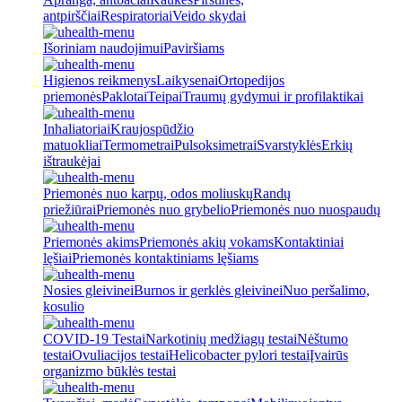
antpirščiai
Respiratoriai
Veido skydai
Išoriniam naudojimui
Paviršiams
Higienos reikmenys
Laikysenai
Ortopedijos
priemonės
Paklotai
Teipai
Traumų gydymui ir profilaktikai
Inhaliatoriai
Kraujospūdžio
matuokliai
Termometrai
Pulsoksimetrai
Svarstyklės
Erkių
ištraukėjai
Priemonės nuo karpų, odos moliuskų
Randų
priežiūrai
Priemonės nuo grybelio
Priemonės nuo nuospaudų
Priemonės akims
Priemonės akių vokams
Kontaktiniai
lęšiai
Priemonės kontaktiniams lęšiams
Nosies gleivinei
Burnos ir gerklės gleivinei
Nuo peršalimo,
kosulio
COVID-19 Testai
Narkotinių medžiagų testai
Nėštumo
testai
Ovuliacijos testai
Helicobacter pylori testai
Įvairūs
organizmo būklės testai