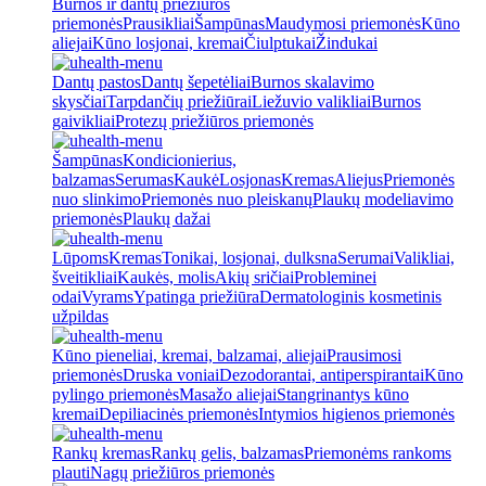
Burnos ir dantų priežiūros
priemonės
Prausikliai
Šampūnas
Maudymosi priemonės
Kūno
aliejai
Kūno losjonai, kremai
Čiulptukai
Žindukai
Dantų pastos
Dantų šepetėliai
Burnos skalavimo
skysčiai
Tarpdančių priežiūrai
Liežuvio valikliai
Burnos
gaivikliai
Protezų priežiūros priemonės
Šampūnas
Kondicionierius,
balzamas
Serumas
Kaukė
Losjonas
Kremas
Aliejus
Priemonės
nuo slinkimo
Priemonės nuo pleiskanų
Plaukų modeliavimo
priemonės
Plaukų dažai
Lūpoms
Kremas
Tonikai, losjonai, dulksna
Serumai
Valikliai,
šveitikliai
Kaukės, molis
Akių sričiai
Probleminei
odai
Vyrams
Ypatinga priežiūra
Dermatologinis kosmetinis
užpildas
Kūno pieneliai, kremai, balzamai, aliejai
Prausimosi
priemonės
Druska voniai
Dezodorantai, antiperspirantai
Kūno
pylingo priemonės
Masažo aliejai
Stangrinantys kūno
kremai
Depiliacinės priemonės
Intymios higienos priemonės
Rankų kremas
Rankų gelis, balzamas
Priemonėms rankoms
plauti
Nagų priežiūros priemonės