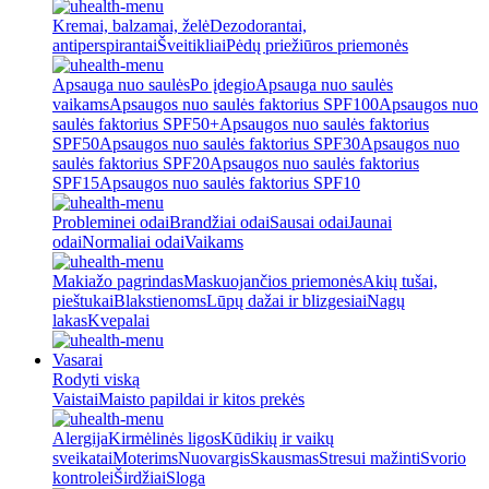
Kremai, balzamai, želė
Dezodorantai,
antiperspirantai
Šveitikliai
Pėdų priežiūros priemonės
Apsauga nuo saulės
Po įdegio
Apsauga nuo saulės
vaikams
Apsaugos nuo saulės faktorius SPF100
Apsaugos nuo
saulės faktorius SPF50+
Apsaugos nuo saulės faktorius
SPF50
Apsaugos nuo saulės faktorius SPF30
Apsaugos nuo
saulės faktorius SPF20
Apsaugos nuo saulės faktorius
SPF15
Apsaugos nuo saulės faktorius SPF10
Probleminei odai
Brandžiai odai
Sausai odai
Jaunai
odai
Normaliai odai
Vaikams
Makiažo pagrindas
Maskuojančios priemonės
Akių tušai,
pieštukai
Blakstienoms
Lūpų dažai ir blizgesiai
Nagų
lakas
Kvepalai
Vasarai
Rodyti viską
Vaistai
Maisto papildai ir kitos prekės
Alergija
Kirmėlinės ligos
Kūdikių ir vaikų
sveikatai
Moterims
Nuovargis
Skausmas
Stresui mažinti
Svorio
kontrolei
Širdžiai
Sloga