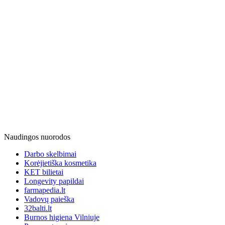
Naudingos nuorodos
Darbo skelbimai
Korėjietiška kosmetika
KET bilietai
Longevity papildai
farmapedia.lt
Vadovų paieška
32balti.lt
Burnos higiena Vilniuje