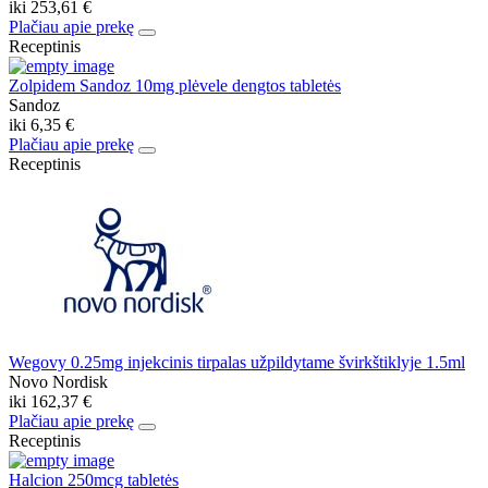
iki
253,61 €
Plačiau apie prekę
Receptinis
Zolpidem Sandoz 10mg plėvele dengtos tabletės
Sandoz
iki
6,35 €
Plačiau apie prekę
Receptinis
Wegovy 0.25mg injekcinis tirpalas užpildytame švirkštiklyje 1.5ml
Novo Nordisk
iki
162,37 €
Plačiau apie prekę
Receptinis
Halcion 250mcg tabletės