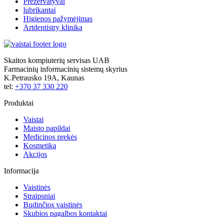
Prezervatyvai
lubrikantai
Higienos pažymėjimas
Artdentistry klinika
Skaitos kompiuterių servisas UAB
Farmacinių informacinių sistemų skyrius
K.Petrausko 19A, Kaunas
tel:
+370 37 330 220
Produktai
Vaistai
Maisto papildai
Medicinos prekės
Kosmetika
Akcijos
Informacija
Vaistinės
Straipsniai
Budinčios vaistinės
Skubios pagalbos kontaktai