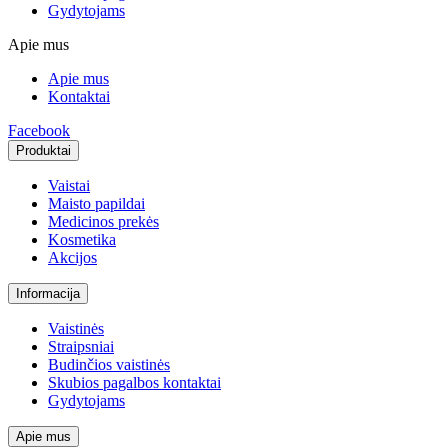
Gydytojams
Apie mus
Apie mus
Kontaktai
Facebook
Produktai
Vaistai
Maisto papildai
Medicinos prekės
Kosmetika
Akcijos
Informacija
Vaistinės
Straipsniai
Budinčios vaistinės
Skubios pagalbos kontaktai
Gydytojams
Apie mus