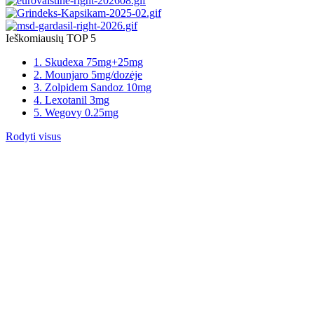
Ieškomiausių TOP 5
1. Skudexa 75mg+25mg
2. Mounjaro 5mg/dozėje
3. Zolpidem Sandoz 10mg
4. Lexotanil 3mg
5. Wegovy 0.25mg
Rodyti visus