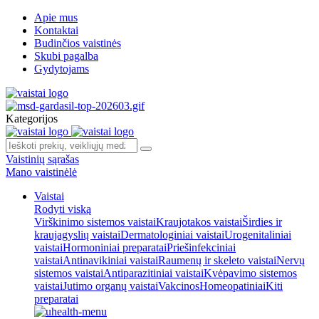
Apie mus
Kontaktai
Budinčios vaistinės
Skubi pagalba
Gydytojams
Kategorijos
Vaistinių sąrašas
Mano vaistinėlė
Vaistai
Rodyti viską
Virškinimo sistemos vaistai
Kraujotakos vaistai
Širdies ir
kraujagyslių vaistai
Dermatologiniai vaistai
Urogenitaliniai
vaistai
Hormoniniai preparatai
Priešinfekciniai
vaistai
Antinavikiniai vaistai
Raumenų ir skeleto vaistai
Nervų
sistemos vaistai
Antiparazitiniai vaistai
Kvėpavimo sistemos
vaistai
Jutimo organų vaistai
Vakcinos
Homeopatiniai
Kiti
preparatai