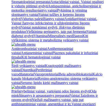
Stomatologiniai preparatai
Antacidiniai vaistai. Vaistai opaligei
ir vidurių pūtimui gydyti
Antispazminiai, anticholinerginiai ir
motoriką reguliuojantys vaistai
Pykinimą ir vėmimą
slopinantys vaistai
Vaistai tulžies ir kepenų ligoms
gydyti
Vidurius paleidžiantys vaistai
Antidiarėjiniai vaistai.
Vaistai žarnyno infekcinėms ir uždegiminėms ligoms
gydyti
Vaistai nutukimui gydyti, išskyrus dietinius
produktus
Virškinimą gerinantys, taip pat fermentai
Vaistai
diabetui gydyti
Vitaminai
Mineralinės medžiagos
Kiti
virškinimo sistemą ir metabolizmą veikiantys vaistai
Antitromboziniai vaistai
Antihemoraginiai
vaistai
Antianeminiai vaistai
Plazmos pakaitalai ir infuziniai
tirpalai
Kiti hematologiniai vaistai
Širdį veikiantys vaistai
Kraujospūdį mažinantys
vaistai
Diuretikai
Periferiniai
vazodilatatoriai
Vazoprotektoriai
Beta adrenoblokatoriai
Kalcio
kanalų blokatoriai
Renino-angiotenzino sistemą veikiantys
vaistai
Serumo lipidų kiekį mažinantys vaistai
Priešgrybeliniai vaistai, vartojami odos ligoms gydyti
Odą
minkštinantys ir apsaugantys preparatai
Vaistai žaizdoms ir
opoms gydyti
Niežulį mažinantys vaistai, taip pat
antihistamininiai vaistai, anestetikai ir kt.
Vaistai psoriazei