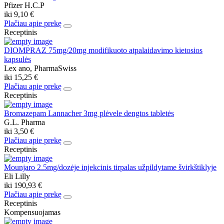
Pfizer H.C.P
iki
9,10 €
Plačiau apie prekę
Receptinis
DIOMPRAZ 75mg/20mg modifikuoto atpalaidavimo kietosios
kapsulės
Lex ano, PharmaSwiss
iki
15,25 €
Plačiau apie prekę
Receptinis
Bromazepam Lannacher 3mg plėvele dengtos tabletės
G.L. Pharma
iki
3,50 €
Plačiau apie prekę
Receptinis
Mounjaro 2.5mg/dozėje injekcinis tirpalas užpildytame švirkštiklyje
Eli Lilly
iki
190,93 €
Plačiau apie prekę
Receptinis
Kompensuojamas