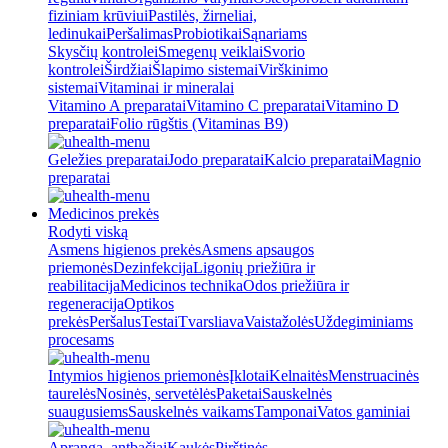
fiziniam krūviui
Pastilės, žirneliai,
ledinukai
Peršalimas
Probiotikai
Sąnariams
Skysčių kontrolei
Smegenų veiklai
Svorio
kontrolei
Širdžiai
Šlapimo sistemai
Virškinimo
sistemai
Vitaminai ir mineralai
Vitamino A preparatai
Vitamino C preparatai
Vitamino D
preparatai
Folio rūgštis (Vitaminas B9)
Geležies preparatai
Jodo preparatai
Kalcio preparatai
Magnio
preparatai
Medicinos prekės
Rodyti viską
Asmens higienos prekės
Asmens apsaugos
priemonės
Dezinfekcija
Ligonių priežiūra ir
reabilitacija
Medicinos technika
Odos priežiūra ir
regeneracija
Optikos
prekės
Peršalus
Testai
Tvarsliava
Vaistažolės
Uždegiminiams
procesams
Intymios higienos priemonės
Įklotai
Kelnaitės
Menstruacinės
taurelės
Nosinės, servetėlės
Paketai
Sauskelnės
suaugusiems
Sauskelnės vaikams
Tamponai
Vatos gaminiai
Apranga, antbačiai
Kaukės
Pirštinės,