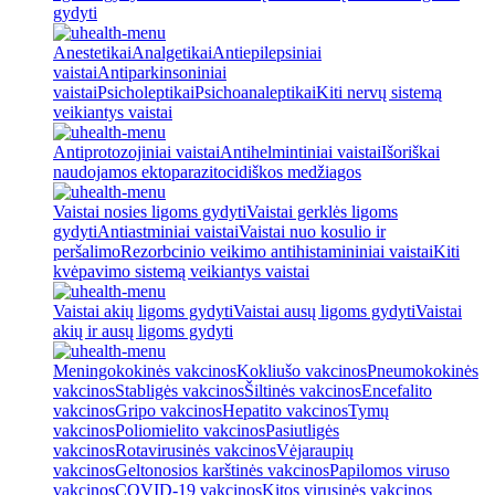
gydyti
Anestetikai
Analgetikai
Antiepilepsiniai
vaistai
Antiparkinsoniniai
vaistai
Psicholeptikai
Psichoanaleptikai
Kiti nervų sistemą
veikiantys vaistai
Antiprotozojiniai vaistai
Antihelmintiniai vaistai
Išoriškai
naudojamos ektoparazitocidiškos medžiagos
Vaistai nosies ligoms gydyti
Vaistai gerklės ligoms
gydyti
Antiastminiai vaistai
Vaistai nuo kosulio ir
peršalimo
Rezorbcinio veikimo antihistamininiai vaistai
Kiti
kvėpavimo sistemą veikiantys vaistai
Vaistai akių ligoms gydyti
Vaistai ausų ligoms gydyti
Vaistai
akių ir ausų ligoms gydyti
Meningokokinės vakcinos
Kokliušo vakcinos
Pneumokokinės
vakcinos
Stabligės vakcinos
Šiltinės vakcinos
Encefalito
vakcinos
Gripo vakcinos
Hepatito vakcinos
Tymų
vakcinos
Poliomielito vakcinos
Pasiutligės
vakcinos
Rotavirusinės vakcinos
Vėjaraupių
vakcinos
Geltonosios karštinės vakcinos
Papilomos viruso
vakcinos
COVID-19 vakcinos
Kitos virusinės vakcinos