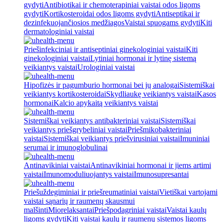
gydyti
Antibiotikai ir chemoterapiniai vaistai odos ligoms
gydyti
Kortikosteroidai odos ligoms gydyti
Antiseptikai ir
dezinfekuojančiosios medžiagos
Vaistai spuogams gydyti
Kiti
dermatologiniai vaistai
Priešinfekciniai ir antiseptiniai ginekologiniai vaistai
Kiti
ginekologiniai vaistai
Lytiniai hormonai ir lytinę sistemą
veikiantys vaistai
Urologiniai vaistai
Hipofizės ir pagumburio hormonai bei jų analogai
Sistemiškai
veikiantys kortikosteroidai
Skydliaukę veikiantys vaistai
Kasos
hormonai
Kalcio apykaitą veikiantys vaistai
Sistemiškai veikiantys antibakteriniai vaistai
Sistemiškai
veikiantys priešgrybeliniai vaistai
Priešmikobakteriniai
vaistai
Sistemiškai veikiantys priešvirusiniai vaistai
Imuniniai
serumai ir imunoglobulinai
Antinavikiniai vaistai
Antinavikiniai hormonai ir jiems artimi
vaistai
Imunomoduliuojantys vaistai
Imunosupresantai
Priešuždegiminiai ir priešreumatiniai vaistai
Vietiškai vartojami
vaistai sąnarių ir raumenų skausmui
malšinti
Miorelaksantai
Priešpodagriniai vaistai
Vaistai kaulų
ligoms gydyti
Kiti vaistai kaulų ir raumenų sistemos ligoms