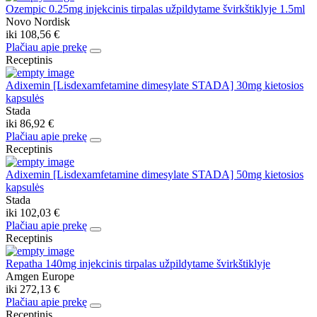
Ozempic 0.25mg injekcinis tirpalas užpildytame švirkštiklyje 1.5ml
Novo Nordisk
iki
108,56 €
Plačiau apie prekę
Receptinis
Adixemin [Lisdexamfetamine dimesylate STADA] 30mg kietosios
kapsulės
Stada
iki
86,92 €
Plačiau apie prekę
Receptinis
Adixemin [Lisdexamfetamine dimesylate STADA] 50mg kietosios
kapsulės
Stada
iki
102,03 €
Plačiau apie prekę
Receptinis
Repatha 140mg injekcinis tirpalas užpildytame švirkštiklyje
Amgen Europe
iki
272,13 €
Plačiau apie prekę
Receptinis