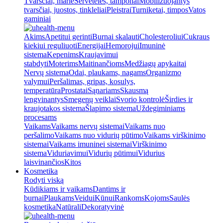
Tvarsčiai, marlė
Servetėlės, tamponai
Mobilizuojantys
tvarsčiai, juostos, tinkleliai
Pleistrai
Turniketai, timpos
Vatos
gaminiai
Akims
Apetitui gerinti
Burnai skalauti
Cholesteroliui
Cukraus
kiekiui reguliuoti
Energijai
Hemorojui
Imuninė
sistema
Kepenims
Kraujavimui
stabdyti
Moterims
Maitinančioms
Medžiagų apykaitai
Nervų sistema
Odai, plaukams, nagams
Organizmo
valymui
Peršalimas, gripas, kosulys,
temperatūra
Prostatai
Sąnariams
Skausmą
lengvinantys
Smegenų veiklai
Svorio kontrolė
Širdies ir
kraujotakos sistema
Šlapimo sistema
Uždegiminiams
procesams
Vaikams
Vaikams nervų sistemai
Vaikams nuo
peršalimo
Vaikams nuo vidurių pūtimo
Vaikams virškinimo
sistemai
Vaikams imuninei sistemai
Virškinimo
sistema
Viduriavimui
Vidurių pūtimui
Vidurius
laisvinančios
Kitos
Kosmetika
Rodyti viską
Kūdikiams ir vaikams
Dantims ir
burnai
Plaukams
Veidui
Kūnui
Rankoms
Kojoms
Saulės
kosmetika
Natūrali
Dekoratyvinė