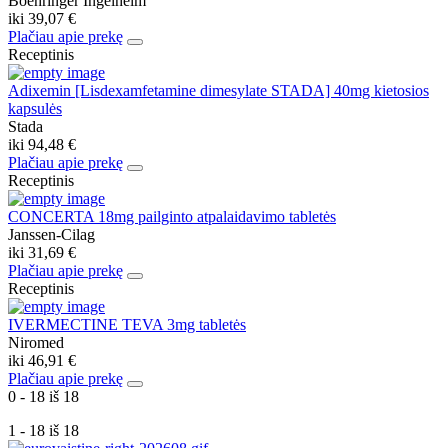
Boehringer Ingelheim
iki
39,07 €
Plačiau apie prekę
Receptinis
Adixemin [Lisdexamfetamine dimesylate STADA] 40mg kietosios
kapsulės
Stada
iki
94,48 €
Plačiau apie prekę
Receptinis
CONCERTA 18mg pailginto atpalaidavimo tabletės
Janssen-Cilag
iki
31,69 €
Plačiau apie prekę
Receptinis
IVERMECTINE TEVA 3mg tabletės
Niromed
iki
46,91 €
Plačiau apie prekę
0 - 18 iš 18
1 - 18 iš 18