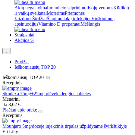
Akių negalavimai
Imuniteto stiprinimui
Kojų venoms
Kūdikių
ir vaikų sveikatai
Moterims
Priemonės
žaizdoms
Širdžiai
Šlapimo takų infekcijos
Virškinimui,
apsinuodijus
Vitamino D preparatai
Mėšlungis
Straipsniai
Akcijos %
...
Pradžia
Ieškomiausių TOP 20
Ieškomiausių TOP 20
18
Receptinis
Skudexa 75mg+25mg plėvele dengtos tabletės
Menarini
iki
8,62 €
Plačiau apie prekę
Receptinis
Mounjaro 5mg/dozėje injekcinis tirpalas užpildytame švirkštiklyje
Eli Lilly