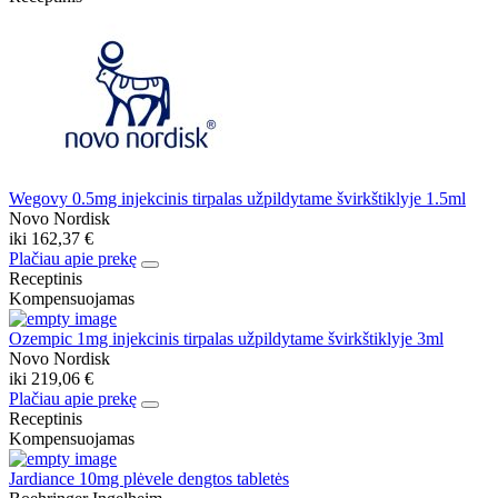
Wegovy 0.5mg injekcinis tirpalas užpildytame švirkštiklyje 1.5ml
Novo Nordisk
iki
162,37 €
Plačiau apie prekę
Receptinis
Kompensuojamas
Ozempic 1mg injekcinis tirpalas užpildytame švirkštiklyje 3ml
Novo Nordisk
iki
219,06 €
Plačiau apie prekę
Receptinis
Kompensuojamas
Jardiance 10mg plėvele dengtos tabletės