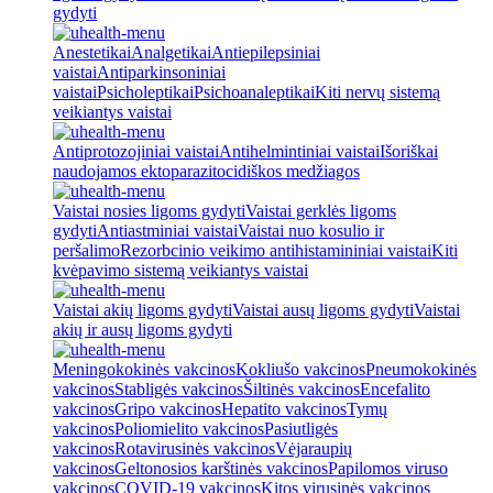
gydyti
Anestetikai
Analgetikai
Antiepilepsiniai
vaistai
Antiparkinsoniniai
vaistai
Psicholeptikai
Psichoanaleptikai
Kiti nervų sistemą
veikiantys vaistai
Antiprotozojiniai vaistai
Antihelmintiniai vaistai
Išoriškai
naudojamos ektoparazitocidiškos medžiagos
Vaistai nosies ligoms gydyti
Vaistai gerklės ligoms
gydyti
Antiastminiai vaistai
Vaistai nuo kosulio ir
peršalimo
Rezorbcinio veikimo antihistamininiai vaistai
Kiti
kvėpavimo sistemą veikiantys vaistai
Vaistai akių ligoms gydyti
Vaistai ausų ligoms gydyti
Vaistai
akių ir ausų ligoms gydyti
Meningokokinės vakcinos
Kokliušo vakcinos
Pneumokokinės
vakcinos
Stabligės vakcinos
Šiltinės vakcinos
Encefalito
vakcinos
Gripo vakcinos
Hepatito vakcinos
Tymų
vakcinos
Poliomielito vakcinos
Pasiutligės
vakcinos
Rotavirusinės vakcinos
Vėjaraupių
vakcinos
Geltonosios karštinės vakcinos
Papilomos viruso
vakcinos
COVID-19 vakcinos
Kitos virusinės vakcinos