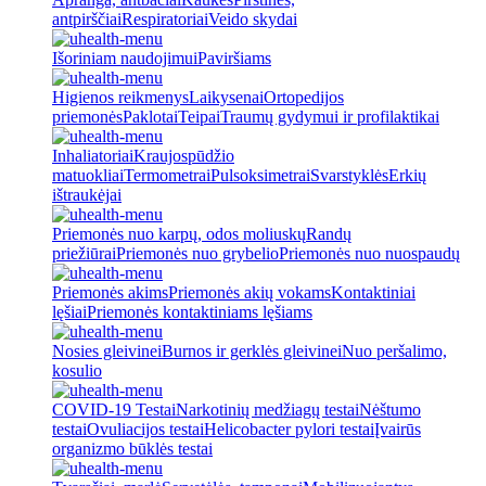
antpirščiai
Respiratoriai
Veido skydai
Išoriniam naudojimui
Paviršiams
Higienos reikmenys
Laikysenai
Ortopedijos
priemonės
Paklotai
Teipai
Traumų gydymui ir profilaktikai
Inhaliatoriai
Kraujospūdžio
matuokliai
Termometrai
Pulsoksimetrai
Svarstyklės
Erkių
ištraukėjai
Priemonės nuo karpų, odos moliuskų
Randų
priežiūrai
Priemonės nuo grybelio
Priemonės nuo nuospaudų
Priemonės akims
Priemonės akių vokams
Kontaktiniai
lęšiai
Priemonės kontaktiniams lęšiams
Nosies gleivinei
Burnos ir gerklės gleivinei
Nuo peršalimo,
kosulio
COVID-19 Testai
Narkotinių medžiagų testai
Nėštumo
testai
Ovuliacijos testai
Helicobacter pylori testai
Įvairūs
organizmo būklės testai