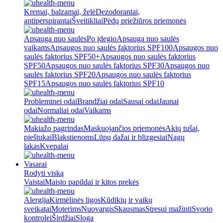
Kremai, balzamai, želė
Dezodorantai,
antiperspirantai
Šveitikliai
Pėdų priežiūros priemonės
Apsauga nuo saulės
Po įdegio
Apsauga nuo saulės
vaikams
Apsaugos nuo saulės faktorius SPF100
Apsaugos nuo
saulės faktorius SPF50+
Apsaugos nuo saulės faktorius
SPF50
Apsaugos nuo saulės faktorius SPF30
Apsaugos nuo
saulės faktorius SPF20
Apsaugos nuo saulės faktorius
SPF15
Apsaugos nuo saulės faktorius SPF10
Probleminei odai
Brandžiai odai
Sausai odai
Jaunai
odai
Normaliai odai
Vaikams
Makiažo pagrindas
Maskuojančios priemonės
Akių tušai,
pieštukai
Blakstienoms
Lūpų dažai ir blizgesiai
Nagų
lakas
Kvepalai
Vasarai
Rodyti viską
Vaistai
Maisto papildai ir kitos prekės
Alergija
Kirmėlinės ligos
Kūdikių ir vaikų
sveikatai
Moterims
Nuovargis
Skausmas
Stresui mažinti
Svorio
kontrolei
Širdžiai
Sloga