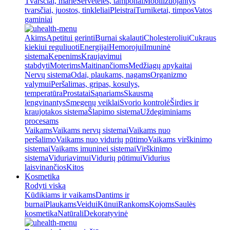
Tvarsčiai, marlė
Servetėlės, tamponai
Mobilizuojantys
tvarsčiai, juostos, tinkleliai
Pleistrai
Turniketai, timpos
Vatos
gaminiai
Akims
Apetitui gerinti
Burnai skalauti
Cholesteroliui
Cukraus
kiekiui reguliuoti
Energijai
Hemorojui
Imuninė
sistema
Kepenims
Kraujavimui
stabdyti
Moterims
Maitinančioms
Medžiagų apykaitai
Nervų sistema
Odai, plaukams, nagams
Organizmo
valymui
Peršalimas, gripas, kosulys,
temperatūra
Prostatai
Sąnariams
Skausmą
lengvinantys
Smegenų veiklai
Svorio kontrolė
Širdies ir
kraujotakos sistema
Šlapimo sistema
Uždegiminiams
procesams
Vaikams
Vaikams nervų sistemai
Vaikams nuo
peršalimo
Vaikams nuo vidurių pūtimo
Vaikams virškinimo
sistemai
Vaikams imuninei sistemai
Virškinimo
sistema
Viduriavimui
Vidurių pūtimui
Vidurius
laisvinančios
Kitos
Kosmetika
Rodyti viską
Kūdikiams ir vaikams
Dantims ir
burnai
Plaukams
Veidui
Kūnui
Rankoms
Kojoms
Saulės
kosmetika
Natūrali
Dekoratyvinė