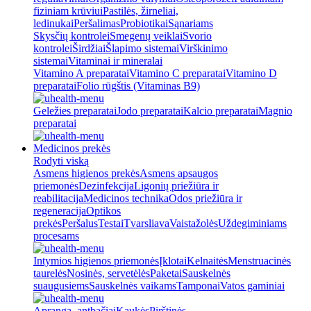
fiziniam krūviui
Pastilės, žirneliai,
ledinukai
Peršalimas
Probiotikai
Sąnariams
Skysčių kontrolei
Smegenų veiklai
Svorio
kontrolei
Širdžiai
Šlapimo sistemai
Virškinimo
sistemai
Vitaminai ir mineralai
Vitamino A preparatai
Vitamino C preparatai
Vitamino D
preparatai
Folio rūgštis (Vitaminas B9)
Geležies preparatai
Jodo preparatai
Kalcio preparatai
Magnio
preparatai
Medicinos prekės
Rodyti viską
Asmens higienos prekės
Asmens apsaugos
priemonės
Dezinfekcija
Ligonių priežiūra ir
reabilitacija
Medicinos technika
Odos priežiūra ir
regeneracija
Optikos
prekės
Peršalus
Testai
Tvarsliava
Vaistažolės
Uždegiminiams
procesams
Intymios higienos priemonės
Įklotai
Kelnaitės
Menstruacinės
taurelės
Nosinės, servetėlės
Paketai
Sauskelnės
suaugusiems
Sauskelnės vaikams
Tamponai
Vatos gaminiai
Apranga, antbačiai
Kaukės
Pirštinės,