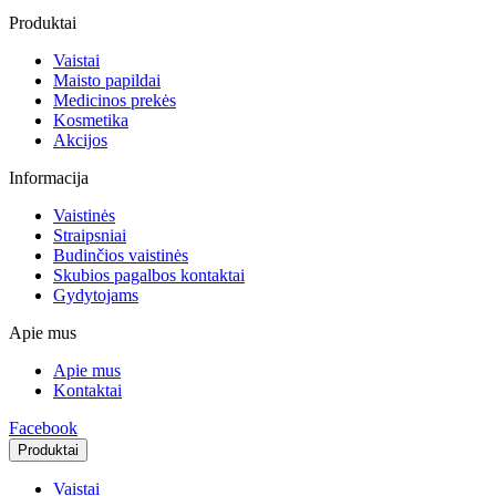
Produktai
Vaistai
Maisto papildai
Medicinos prekės
Kosmetika
Akcijos
Informacija
Vaistinės
Straipsniai
Budinčios vaistinės
Skubios pagalbos kontaktai
Gydytojams
Apie mus
Apie mus
Kontaktai
Facebook
Produktai
Vaistai