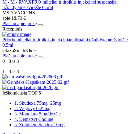
M - M - RVAXPRO milteliai ir tirpiklis injekcinei suspensijai
užpildytame švirkšte 0.5ml
MSD VACCINS
apie
18,70 €
Plačiau apie prekę
Receptinis
Priorix milteliai ir tirpiklis injekciniam tirpalui užpildytame švirkšte
0.5ml
GlaxoSmithKline
Plačiau apie prekę
0 - 3 iš 3
1 - 3 iš 3
Ieškomiausių TOP 5
1. Skudexa 75mg+25mg
2. Wegovy 0.25mg
3. Mounjaro 5mg/dozėje
4. Dematsyt Choline
5. Zolpidem Sandoz 10mg