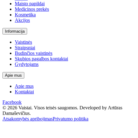
Maisto papildai
Medicinos prekės
Kosmetika
Akcijos
Informacija
Vaistinės
Straipsniai
Budinčios vaistinės
Skubios pagalbos kontaktai
Gydytojams
Apie mus
Apie mus
Kontaktai
Facebook
© 2026 Vaistai. Visos teisės saugomos.
Developed by Artūras
Damaševičius.
Atsakomybės apribojimas
Privatumo politika