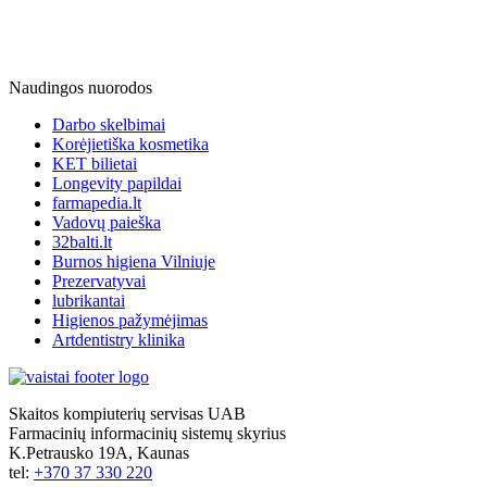
Naudingos nuorodos
Darbo skelbimai
Korėjietiška kosmetika
KET bilietai
Longevity papildai
farmapedia.lt
Vadovų paieška
32balti.lt
Burnos higiena Vilniuje
Prezervatyvai
lubrikantai
Higienos pažymėjimas
Artdentistry klinika
Skaitos kompiuterių servisas UAB
Farmacinių informacinių sistemų skyrius
K.Petrausko 19A, Kaunas
tel:
+370 37 330 220