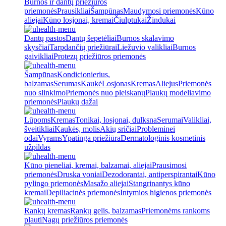
Burnos ir dantų priežiūros
priemonės
Prausikliai
Šampūnas
Maudymosi priemonės
Kūno
aliejai
Kūno losjonai, kremai
Čiulptukai
Žindukai
Dantų pastos
Dantų šepetėliai
Burnos skalavimo
skysčiai
Tarpdančių priežiūrai
Liežuvio valikliai
Burnos
gaivikliai
Protezų priežiūros priemonės
Šampūnas
Kondicionierius,
balzamas
Serumas
Kaukė
Losjonas
Kremas
Aliejus
Priemonės
nuo slinkimo
Priemonės nuo pleiskanų
Plaukų modeliavimo
priemonės
Plaukų dažai
Lūpoms
Kremas
Tonikai, losjonai, dulksna
Serumai
Valikliai,
šveitikliai
Kaukės, molis
Akių sričiai
Probleminei
odai
Vyrams
Ypatinga priežiūra
Dermatologinis kosmetinis
užpildas
Kūno pieneliai, kremai, balzamai, aliejai
Prausimosi
priemonės
Druska voniai
Dezodorantai, antiperspirantai
Kūno
pylingo priemonės
Masažo aliejai
Stangrinantys kūno
kremai
Depiliacinės priemonės
Intymios higienos priemonės
Rankų kremas
Rankų gelis, balzamas
Priemonėms rankoms
plauti
Nagų priežiūros priemonės