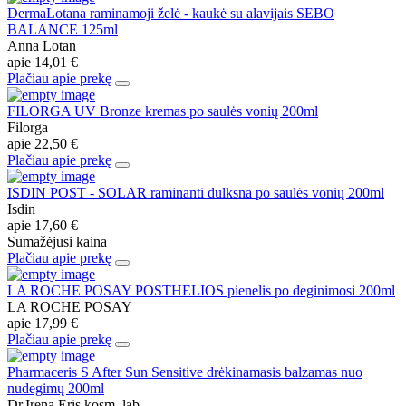
DermaLotana raminamoji želė - kaukė su alavijais SEBO
BALANCE 125ml
Anna Lotan
apie
14,01 €
Plačiau apie prekę
FILORGA UV Bronze kremas po saulės vonių 200ml
Filorga
apie
22,50 €
Plačiau apie prekę
ISDIN POST - SOLAR raminanti dulksna po saulės vonių 200ml
Isdin
apie
17,60 €
Sumažėjusi kaina
Plačiau apie prekę
LA ROCHE POSAY POSTHELIOS pienelis po deginimosi 200ml
LA ROCHE POSAY
apie
17,99 €
Plačiau apie prekę
Pharmaceris S After Sun Sensitive drėkinamasis balzamas nuo
nudegimų 200ml
Dr.Irena Eris kosm. lab.