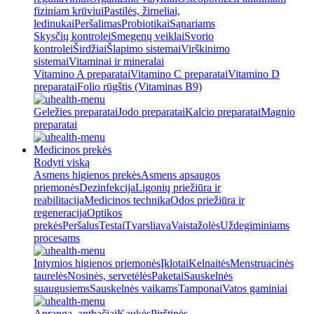
fiziniam krūviui
Pastilės, žirneliai,
ledinukai
Peršalimas
Probiotikai
Sąnariams
Skysčių kontrolei
Smegenų veiklai
Svorio
kontrolei
Širdžiai
Šlapimo sistemai
Virškinimo
sistemai
Vitaminai ir mineralai
Vitamino A preparatai
Vitamino C preparatai
Vitamino D
preparatai
Folio rūgštis (Vitaminas B9)
Geležies preparatai
Jodo preparatai
Kalcio preparatai
Magnio
preparatai
Medicinos prekės
Rodyti viską
Asmens higienos prekės
Asmens apsaugos
priemonės
Dezinfekcija
Ligonių priežiūra ir
reabilitacija
Medicinos technika
Odos priežiūra ir
regeneracija
Optikos
prekės
Peršalus
Testai
Tvarsliava
Vaistažolės
Uždegiminiams
procesams
Intymios higienos priemonės
Įklotai
Kelnaitės
Menstruacinės
taurelės
Nosinės, servetėlės
Paketai
Sauskelnės
suaugusiems
Sauskelnės vaikams
Tamponai
Vatos gaminiai
Apranga, antbačiai
Kaukės
Pirštinės,