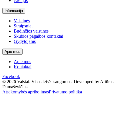
Akcijos
Informacija
Vaistinės
Straipsniai
Budinčios vaistinės
Skubios pagalbos kontaktai
Gydytojams
Apie mus
Apie mus
Kontaktai
Facebook
© 2026 Vaistai. Visos teisės saugomos.
Developed by Artūras
Damaševičius.
Atsakomybės apribojimas
Privatumo politika