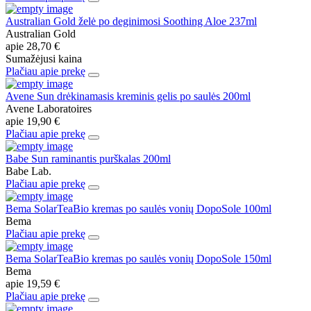
Australian Gold želė po deginimosi Soothing Aloe 237ml
Australian Gold
apie
28,70 €
Sumažėjusi kaina
Plačiau apie prekę
Avene Sun drėkinamasis kreminis gelis po saulės 200ml
Avene Laboratoires
apie
19,90 €
Plačiau apie prekę
Babe Sun raminantis purškalas 200ml
Babe Lab.
Plačiau apie prekę
Bema SolarTeaBio kremas po saulės vonių DopoSole 100ml
Bema
Plačiau apie prekę
Bema SolarTeaBio kremas po saulės vonių DopoSole 150ml
Bema
apie
19,59 €
Plačiau apie prekę