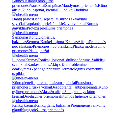
Burnos ir dantų priežiūros
priemonės
Prausikliai
Šampūnas
Maudymosi priemonės
Kūno
aliejai
Kūno losjonai, kremai
Čiulptukai
Žindukai
Dantų pastos
Dantų šepetėliai
Burnos skalavimo
skysčiai
Tarpdančių priežiūrai
Liežuvio valikliai
Burnos
gaivikliai
Protezų priežiūros priemonės
Šampūnas
Kondicionierius,
balzamas
Serumas
Kaukė
Losjonas
Kremas
Aliejus
Priemonės
nuo slinkimo
Priemonės nuo pleiskanų
Plaukų modeliavimo
priemonės
Plaukų dažai
Lūpoms
Kremas
Tonikai, losjonai, dulksna
Serumai
Valikliai,
šveitikliai
Kaukės, molis
Akių sričiai
Probleminei
odai
Vyrams
Ypatinga priežiūra
Dermatologinis kosmetinis
užpildas
Kūno pieneliai, kremai, balzamai, aliejai
Prausimosi
priemonės
Druska voniai
Dezodorantai, antiperspirantai
Kūno
pylingo priemonės
Masažo aliejai
Stangrinantys kūno
kremai
Depiliacinės priemonės
Intymios higienos priemonės
Rankų kremas
Rankų gelis, balzamas
Priemonėms rankoms
plauti
Nagų priežiūros priemonės