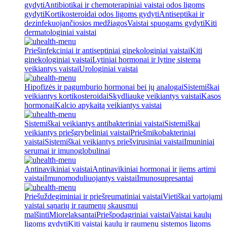
gydyti
Antibiotikai ir chemoterapiniai vaistai odos ligoms
gydyti
Kortikosteroidai odos ligoms gydyti
Antiseptikai ir
dezinfekuojančiosios medžiagos
Vaistai spuogams gydyti
Kiti
dermatologiniai vaistai
Priešinfekciniai ir antiseptiniai ginekologiniai vaistai
Kiti
ginekologiniai vaistai
Lytiniai hormonai ir lytinę sistemą
veikiantys vaistai
Urologiniai vaistai
Hipofizės ir pagumburio hormonai bei jų analogai
Sistemiškai
veikiantys kortikosteroidai
Skydliaukę veikiantys vaistai
Kasos
hormonai
Kalcio apykaitą veikiantys vaistai
Sistemiškai veikiantys antibakteriniai vaistai
Sistemiškai
veikiantys priešgrybeliniai vaistai
Priešmikobakteriniai
vaistai
Sistemiškai veikiantys priešvirusiniai vaistai
Imuniniai
serumai ir imunoglobulinai
Antinavikiniai vaistai
Antinavikiniai hormonai ir jiems artimi
vaistai
Imunomoduliuojantys vaistai
Imunosupresantai
Priešuždegiminiai ir priešreumatiniai vaistai
Vietiškai vartojami
vaistai sąnarių ir raumenų skausmui
malšinti
Miorelaksantai
Priešpodagriniai vaistai
Vaistai kaulų
ligoms gydyti
Kiti vaistai kaulų ir raumenų sistemos ligoms