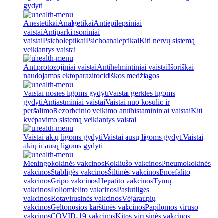
gydyti
Anestetikai
Analgetikai
Antiepilepsiniai
vaistai
Antiparkinsoniniai
vaistai
Psicholeptikai
Psichoanaleptikai
Kiti nervų sistemą
veikiantys vaistai
Antiprotozojiniai vaistai
Antihelmintiniai vaistai
Išoriškai
naudojamos ektoparazitocidiškos medžiagos
Vaistai nosies ligoms gydyti
Vaistai gerklės ligoms
gydyti
Antiastminiai vaistai
Vaistai nuo kosulio ir
peršalimo
Rezorbcinio veikimo antihistamininiai vaistai
Kiti
kvėpavimo sistemą veikiantys vaistai
Vaistai akių ligoms gydyti
Vaistai ausų ligoms gydyti
Vaistai
akių ir ausų ligoms gydyti
Meningokokinės vakcinos
Kokliušo vakcinos
Pneumokokinės
vakcinos
Stabligės vakcinos
Šiltinės vakcinos
Encefalito
vakcinos
Gripo vakcinos
Hepatito vakcinos
Tymų
vakcinos
Poliomielito vakcinos
Pasiutligės
vakcinos
Rotavirusinės vakcinos
Vėjaraupių
vakcinos
Geltonosios karštinės vakcinos
Papilomos viruso
vakcinos
COVID-19 vakcinos
Kitos virusinės vakcinos