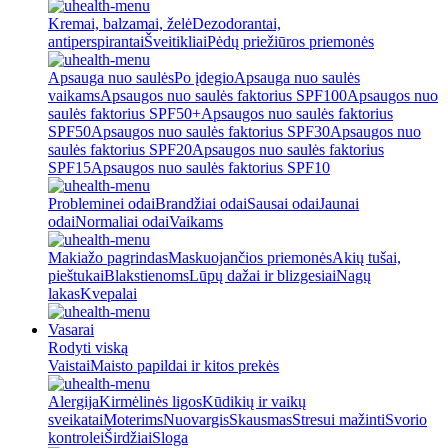
Kremai, balzamai, želė
Dezodorantai,
antiperspirantai
Šveitikliai
Pėdų priežiūros priemonės
Apsauga nuo saulės
Po įdegio
Apsauga nuo saulės
vaikams
Apsaugos nuo saulės faktorius SPF100
Apsaugos nuo
saulės faktorius SPF50+
Apsaugos nuo saulės faktorius
SPF50
Apsaugos nuo saulės faktorius SPF30
Apsaugos nuo
saulės faktorius SPF20
Apsaugos nuo saulės faktorius
SPF15
Apsaugos nuo saulės faktorius SPF10
Probleminei odai
Brandžiai odai
Sausai odai
Jaunai
odai
Normaliai odai
Vaikams
Makiažo pagrindas
Maskuojančios priemonės
Akių tušai,
pieštukai
Blakstienoms
Lūpų dažai ir blizgesiai
Nagų
lakas
Kvepalai
Vasarai
Rodyti viską
Vaistai
Maisto papildai ir kitos prekės
Alergija
Kirmėlinės ligos
Kūdikių ir vaikų
sveikatai
Moterims
Nuovargis
Skausmas
Stresui mažinti
Svorio
kontrolei
Širdžiai
Sloga