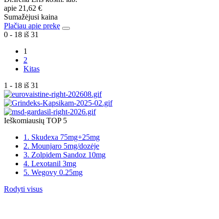
apie
21,62 €
Sumažėjusi kaina
Plačiau apie prekę
0 - 18 iš 31
1
2
Kitas
1 - 18 iš 31
Ieškomiausių TOP 5
1. Skudexa 75mg+25mg
2. Mounjaro 5mg/dozėje
3. Zolpidem Sandoz 10mg
4. Lexotanil 3mg
5. Wegovy 0.25mg
Rodyti visus