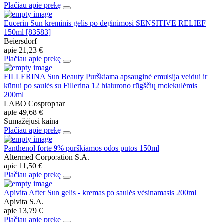
Plačiau apie prekę
Eucerin Sun kreminis gelis po deginimosi SENSITIVE RELIEF
150ml [83583]
Beiersdorf
apie
21,23 €
Plačiau apie prekę
FILLERINA Sun Beauty Purškiama apsauginė emulsija veidui ir
kūnui po saulės su Fillerina 12 hialurono rūgščių molekulėmis
200ml
LABO Cosprophar
apie
49,68 €
Sumažėjusi kaina
Plačiau apie prekę
Panthenol forte 9% purškiamos odos putos 150ml
Altermed Corporation S.A.
apie
11,50 €
Plačiau apie prekę
Apivita After Sun gelis - kremas po saulės vėsinamasis 200ml
Apivita S.A.
apie
13,79 €
Plačiau apie prekę