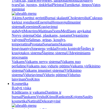
Tvarsčiai, marlė
Servetėlės, tamponai
Mobilizuojantys
tvarsčiai, juostos, tinkleliai
Pleistrai
Turniketai, timpos
Vatos
gaminiai
Akims
Apetitui gerinti
Burnai skalauti
Cholesteroliui
Cukraus
kiekiui reguliuoti
Energijai
Hemorojui
Imuninė
sistema
Kepenims
Kraujavimui
stabdyti
Moterims
Maitinančioms
Medžiagų apykaitai
Nervų sistema
Odai, plaukams, nagams
Organizmo
valymui
Peršalimas, gripas, kosulys,
temperatūra
Prostatai
Sąnariams
Skausmą
lengvinantys
Smegenų veiklai
Svorio kontrolė
Širdies ir
kraujotakos sistema
Šlapimo sistema
Uždegiminiams
procesams
Vaikams
Vaikams nervų sistemai
Vaikams nuo
peršalimo
Vaikams nuo vidurių pūtimo
Vaikams virškinimo
sistemai
Vaikams imuninei sistemai
Virškinimo
sistema
Viduriavimui
Vidurių pūtimui
Vidurius
laisvinančios
Kitos
Kosmetika
Rodyti viską
Kūdikiams ir vaikams
Dantims ir
burnai
Plaukams
Veidui
Kūnui
Rankoms
Kojoms
Saulės
kosmetika
Natūrali
Dekoratyvinė