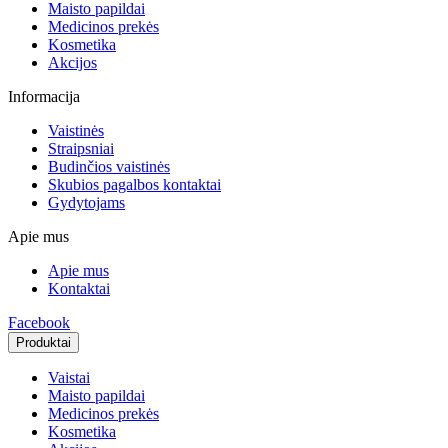
Maisto papildai
Medicinos prekės
Kosmetika
Akcijos
Informacija
Vaistinės
Straipsniai
Budinčios vaistinės
Skubios pagalbos kontaktai
Gydytojams
Apie mus
Apie mus
Kontaktai
Facebook
Produktai
Vaistai
Maisto papildai
Medicinos prekės
Kosmetika