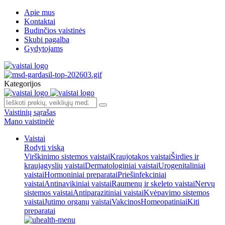
Apie mus
Kontaktai
Budinčios vaistinės
Skubi pagalba
Gydytojams
Kategorijos
Vaistinių sąrašas
Mano vaistinėlė
Vaistai
Rodyti viską
Virškinimo sistemos vaistai
Kraujotakos vaistai
Širdies ir
kraujagyslių vaistai
Dermatologiniai vaistai
Urogenitaliniai
vaistai
Hormoniniai preparatai
Priešinfekciniai
vaistai
Antinavikiniai vaistai
Raumenų ir skeleto vaistai
Nervų
sistemos vaistai
Antiparazitiniai vaistai
Kvėpavimo sistemos
vaistai
Jutimo organų vaistai
Vakcinos
Homeopatiniai
Kiti
preparatai