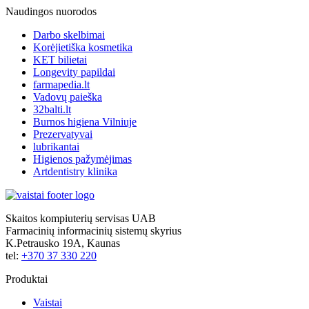
Naudingos nuorodos
Darbo skelbimai
Korėjietiška kosmetika
KET bilietai
Longevity papildai
farmapedia.lt
Vadovų paieška
32balti.lt
Burnos higiena Vilniuje
Prezervatyvai
lubrikantai
Higienos pažymėjimas
Artdentistry klinika
Skaitos kompiuterių servisas UAB
Farmacinių informacinių sistemų skyrius
K.Petrausko 19A, Kaunas
tel:
+370 37 330 220
Produktai
Vaistai