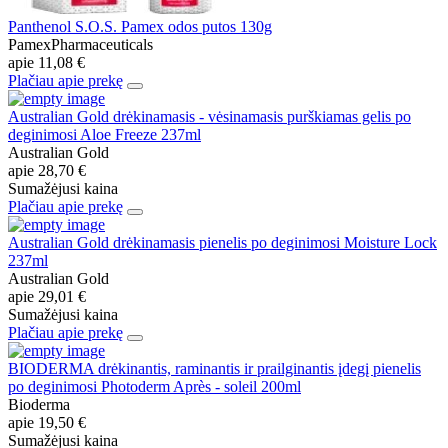
Panthenol S.O.S. Pamex odos putos 130g
PamexPharmaceuticals
apie
11,08 €
Plačiau apie prekę
Australian Gold drėkinamasis - vėsinamasis purškiamas gelis po
deginimosi Aloe Freeze 237ml
Australian Gold
apie
28,70 €
Sumažėjusi kaina
Plačiau apie prekę
Australian Gold drėkinamasis pienelis po deginimosi Moisture Lock
237ml
Australian Gold
apie
29,01 €
Sumažėjusi kaina
Plačiau apie prekę
BIODERMA drėkinantis, raminantis ir prailginantis įdegį pienelis
po deginimosi Photoderm Après - soleil 200ml
Bioderma
apie
19,50 €
Sumažėjusi kaina