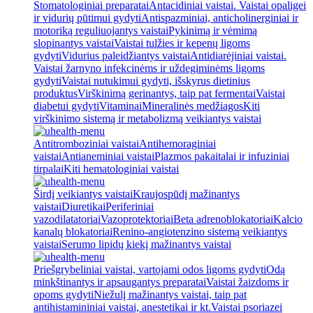
Stomatologiniai preparatai
Antacidiniai vaistai. Vaistai opaligei
ir vidurių pūtimui gydyti
Antispazminiai, anticholinerginiai ir
motoriką reguliuojantys vaistai
Pykinimą ir vėmimą
slopinantys vaistai
Vaistai tulžies ir kepenų ligoms
gydyti
Vidurius paleidžiantys vaistai
Antidiarėjiniai vaistai.
Vaistai žarnyno infekcinėms ir uždegiminėms ligoms
gydyti
Vaistai nutukimui gydyti, išskyrus dietinius
produktus
Virškinimą gerinantys, taip pat fermentai
Vaistai
diabetui gydyti
Vitaminai
Mineralinės medžiagos
Kiti
virškinimo sistemą ir metabolizmą veikiantys vaistai
Antitromboziniai vaistai
Antihemoraginiai
vaistai
Antianeminiai vaistai
Plazmos pakaitalai ir infuziniai
tirpalai
Kiti hematologiniai vaistai
Širdį veikiantys vaistai
Kraujospūdį mažinantys
vaistai
Diuretikai
Periferiniai
vazodilatatoriai
Vazoprotektoriai
Beta adrenoblokatoriai
Kalcio
kanalų blokatoriai
Renino-angiotenzino sistemą veikiantys
vaistai
Serumo lipidų kiekį mažinantys vaistai
Priešgrybeliniai vaistai, vartojami odos ligoms gydyti
Odą
minkštinantys ir apsaugantys preparatai
Vaistai žaizdoms ir
opoms gydyti
Niežulį mažinantys vaistai, taip pat
antihistamininiai vaistai, anestetikai ir kt.
Vaistai psoriazei