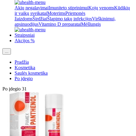
Akių negalavimai
Imuniteto stiprinimui
Kojų venoms
Kūdikių
ir vaikų sveikatai
Moterims
Priemonės
žaizdoms
Širdžiai
Šlapimo takų infekcijos
Virškinimui,
apsinuodijus
Vitamino D preparatai
Mėšlungis
Straipsniai
Akcijos %
...
Pradžia
Kosmetika
Saulės kosmetika
Po įdegio
Po įdegio
31