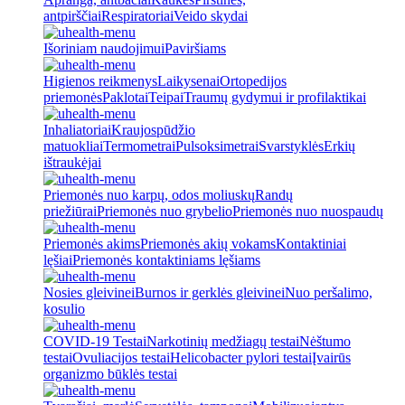
antpirščiai
Respiratoriai
Veido skydai
Išoriniam naudojimui
Paviršiams
Higienos reikmenys
Laikysenai
Ortopedijos
priemonės
Paklotai
Teipai
Traumų gydymui ir profilaktikai
Inhaliatoriai
Kraujospūdžio
matuokliai
Termometrai
Pulsoksimetrai
Svarstyklės
Erkių
ištraukėjai
Priemonės nuo karpų, odos moliuskų
Randų
priežiūrai
Priemonės nuo grybelio
Priemonės nuo nuospaudų
Priemonės akims
Priemonės akių vokams
Kontaktiniai
lęšiai
Priemonės kontaktiniams lęšiams
Nosies gleivinei
Burnos ir gerklės gleivinei
Nuo peršalimo,
kosulio
COVID-19 Testai
Narkotinių medžiagų testai
Nėštumo
testai
Ovuliacijos testai
Helicobacter pylori testai
Įvairūs
organizmo būklės testai