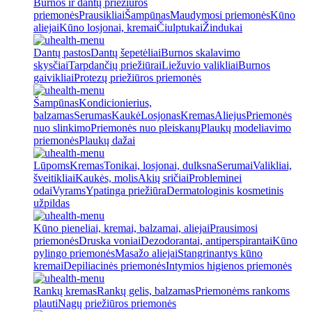
Burnos ir dantų priežiūros
priemonės
Prausikliai
Šampūnas
Maudymosi priemonės
Kūno
aliejai
Kūno losjonai, kremai
Čiulptukai
Žindukai
Dantų pastos
Dantų šepetėliai
Burnos skalavimo
skysčiai
Tarpdančių priežiūrai
Liežuvio valikliai
Burnos
gaivikliai
Protezų priežiūros priemonės
Šampūnas
Kondicionierius,
balzamas
Serumas
Kaukė
Losjonas
Kremas
Aliejus
Priemonės
nuo slinkimo
Priemonės nuo pleiskanų
Plaukų modeliavimo
priemonės
Plaukų dažai
Lūpoms
Kremas
Tonikai, losjonai, dulksna
Serumai
Valikliai,
šveitikliai
Kaukės, molis
Akių sričiai
Probleminei
odai
Vyrams
Ypatinga priežiūra
Dermatologinis kosmetinis
užpildas
Kūno pieneliai, kremai, balzamai, aliejai
Prausimosi
priemonės
Druska voniai
Dezodorantai, antiperspirantai
Kūno
pylingo priemonės
Masažo aliejai
Stangrinantys kūno
kremai
Depiliacinės priemonės
Intymios higienos priemonės
Rankų kremas
Rankų gelis, balzamas
Priemonėms rankoms
plauti
Nagų priežiūros priemonės