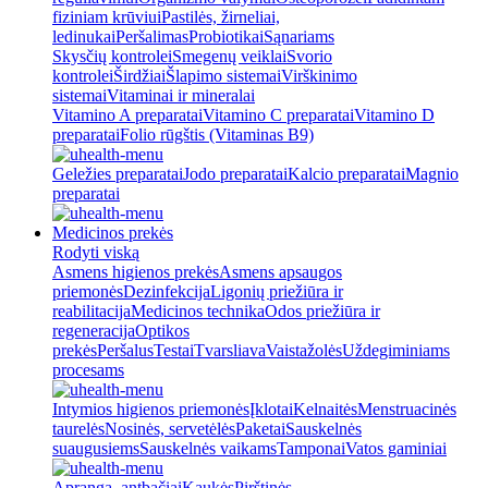
fiziniam krūviui
Pastilės, žirneliai,
ledinukai
Peršalimas
Probiotikai
Sąnariams
Skysčių kontrolei
Smegenų veiklai
Svorio
kontrolei
Širdžiai
Šlapimo sistemai
Virškinimo
sistemai
Vitaminai ir mineralai
Vitamino A preparatai
Vitamino C preparatai
Vitamino D
preparatai
Folio rūgštis (Vitaminas B9)
Geležies preparatai
Jodo preparatai
Kalcio preparatai
Magnio
preparatai
Medicinos prekės
Rodyti viską
Asmens higienos prekės
Asmens apsaugos
priemonės
Dezinfekcija
Ligonių priežiūra ir
reabilitacija
Medicinos technika
Odos priežiūra ir
regeneracija
Optikos
prekės
Peršalus
Testai
Tvarsliava
Vaistažolės
Uždegiminiams
procesams
Intymios higienos priemonės
Įklotai
Kelnaitės
Menstruacinės
taurelės
Nosinės, servetėlės
Paketai
Sauskelnės
suaugusiems
Sauskelnės vaikams
Tamponai
Vatos gaminiai
Apranga, antbačiai
Kaukės
Pirštinės,