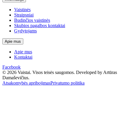
Vaistinės
Straipsniai
Budinčios vaistinės
Skubios pagalbos kontaktai
Gydytojams
Apie mus
Apie mus
Kontaktai
Facebook
© 2026 Vaistai. Visos teisės saugomos.
Developed by Artūras
Damaševičius.
Atsakomybės apribojimas
Privatumo politika