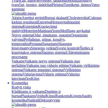
Tvarsčiai, marlė
Servetėlės, tamponai
Mobilizuojantys
tvarsčiai, juostos, tinkleliai
Pleistrai
Turniketai, timpos
Vatos
gaminiai
Akims
Apetitui gerinti
Burnai skalauti
Cholesteroliui
Cukraus
kiekiui reguliuoti
Energijai
Hemorojui
Imuninė
sistema
Kepenims
Kraujavimui
stabdyti
Moterims
Maitinančioms
Medžiagų apykaitai
Nervų sistema
Odai, plaukams, nagams
Organizmo
valymui
Peršalimas, gripas, kosulys,
temperatūra
Prostatai
Sąnariams
Skausmą
lengvinantys
Smegenų veiklai
Svorio kontrolė
Širdies ir
kraujotakos sistema
Šlapimo sistema
Uždegiminiams
procesams
Vaikams
Vaikams nervų sistemai
Vaikams nuo
peršalimo
Vaikams nuo vidurių pūtimo
Vaikams virškinimo
sistemai
Vaikams imuninei sistemai
Virškinimo
sistema
Viduriavimui
Vidurių pūtimui
Vidurius
laisvinančios
Kitos
Kosmetika
Rodyti viską
Kūdikiams ir vaikams
Dantims ir
burnai
Plaukams
Veidui
Kūnui
Rankoms
Kojoms
Saulės
kosmetika
Natūrali
Dekoratyvinė