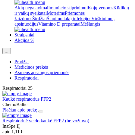
Akių negalavimai
Imuniteto stiprinimui
Kojų venoms
Kūdikių
ir vaikų sveikatai
Moterims
Priemonės
žaizdoms
Širdžiai
Šlapimo takų infekcijos
Virškinimui,
apsinuodijus
Vitamino D preparatai
Mėšlungis
Straipsniai
Akcijos %
...
Pradžia
Medicinos prekės
Asmens apsaugos priemonės
Respiratoriai
Respiratoriai
25
Kaukė respiratorius FFP2
ChemoBaltic
Plačiau apie prekę
Respiratorinė veido kaukė FFP2 (be vožtuvo)
InsSpe IĮ
apie
1,11 €