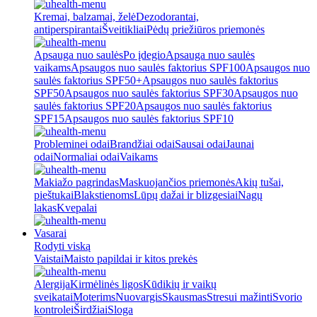
Kremai, balzamai, želė
Dezodorantai,
antiperspirantai
Šveitikliai
Pėdų priežiūros priemonės
Apsauga nuo saulės
Po įdegio
Apsauga nuo saulės
vaikams
Apsaugos nuo saulės faktorius SPF100
Apsaugos nuo
saulės faktorius SPF50+
Apsaugos nuo saulės faktorius
SPF50
Apsaugos nuo saulės faktorius SPF30
Apsaugos nuo
saulės faktorius SPF20
Apsaugos nuo saulės faktorius
SPF15
Apsaugos nuo saulės faktorius SPF10
Probleminei odai
Brandžiai odai
Sausai odai
Jaunai
odai
Normaliai odai
Vaikams
Makiažo pagrindas
Maskuojančios priemonės
Akių tušai,
pieštukai
Blakstienoms
Lūpų dažai ir blizgesiai
Nagų
lakas
Kvepalai
Vasarai
Rodyti viską
Vaistai
Maisto papildai ir kitos prekės
Alergija
Kirmėlinės ligos
Kūdikių ir vaikų
sveikatai
Moterims
Nuovargis
Skausmas
Stresui mažinti
Svorio
kontrolei
Širdžiai
Sloga