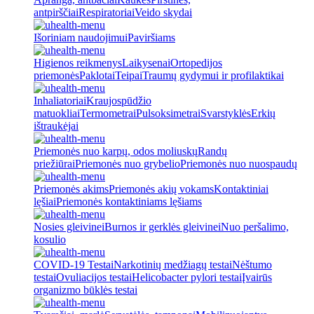
antpirščiai
Respiratoriai
Veido skydai
Išoriniam naudojimui
Paviršiams
Higienos reikmenys
Laikysenai
Ortopedijos
priemonės
Paklotai
Teipai
Traumų gydymui ir profilaktikai
Inhaliatoriai
Kraujospūdžio
matuokliai
Termometrai
Pulsoksimetrai
Svarstyklės
Erkių
ištraukėjai
Priemonės nuo karpų, odos moliuskų
Randų
priežiūrai
Priemonės nuo grybelio
Priemonės nuo nuospaudų
Priemonės akims
Priemonės akių vokams
Kontaktiniai
lęšiai
Priemonės kontaktiniams lęšiams
Nosies gleivinei
Burnos ir gerklės gleivinei
Nuo peršalimo,
kosulio
COVID-19 Testai
Narkotinių medžiagų testai
Nėštumo
testai
Ovuliacijos testai
Helicobacter pylori testai
Įvairūs
organizmo būklės testai