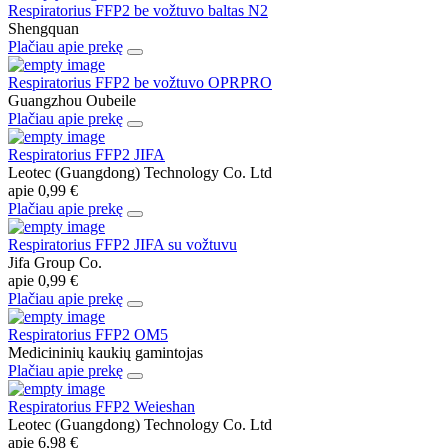
Respiratorius FFP2 be vožtuvo baltas N2
Shengquan
Plačiau apie prekę
Respiratorius FFP2 be vožtuvo OPRPRO
Guangzhou Oubeile
Plačiau apie prekę
Respiratorius FFP2 JIFA
Leotec (Guangdong) Technology Co. Ltd
apie
0,99 €
Plačiau apie prekę
Respiratorius FFP2 JIFA su vožtuvu
Jifa Group Co.
apie
0,99 €
Plačiau apie prekę
Respiratorius FFP2 OM5
Medicininių kaukių gamintojas
Plačiau apie prekę
Respiratorius FFP2 Weieshan
Leotec (Guangdong) Technology Co. Ltd
apie
6,98 €