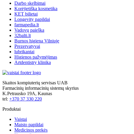
Darbo skelbimai
Korėjietiška kosmetika
KET bilietai
Longevity papildai
farmapedia.lt
Vadovų paieška
32balti.lt
Burnos higiena Vilniuje
Prezervatyvai
lubrikantai
Higienos pažymėjimas
Artdentistry klinika
Skaitos kompiuterių servisas UAB
Farmacinių informacinių sistemų skyrius
K.Petrausko 19A, Kaunas
tel:
+370 37 330 220
Produktai
Vaistai
Maisto papildai
Medicinos prekės