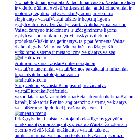
Stomatologiniai preparatai
Antacidiniai vaistai. Vaistai opaligei
ir vidurių pūtimui gydyti
Antispazminiai, anticholinerginiai ir
motoriką reguliuojantys vaistai
Pykinimą ir vėmimą
slopinantys vaistai
Vaistai tulžies ir kepenų ligoms
gydyti
Vidurius paleidžiantys vaistai
Antidiarėjiniai vaistai.
Vaistai žarnyno infekcinėms ir uždegiminėms ligoms
gydyti
Vaistai nutukimui gydyti, išskyrus dietinius
produktus
Virškinimą gerinantys, taip pat fermentai
Vaistai
diabetui gydyti
Vitaminai
Mineralinės medžiagos
Kiti
virškinimo sistemą ir metabolizmą veikiantys vaistai
Antitromboziniai vaistai
Antihemoraginiai
vaistai
Antianeminiai vaistai
Plazmos pakaitalai ir infuziniai
tirpalai
Kiti hematologiniai vaistai
Širdį veikiantys vaistai
Kraujospūdį mažinantys
vaistai
Diuretikai
Periferiniai
vazodilatatoriai
Vazoprotektoriai
Beta adrenoblokatoriai
Kalcio
kanalų blokatoriai
Renino-angiotenzino sistemą veikiantys
vaistai
Serumo lipidų kiekį mažinantys vaistai
Priešgrybeliniai vaistai, vartojami odos ligoms gydyti
Odą
minkštinantys ir apsaugantys preparatai
Vaistai žaizdoms ir
opoms gydyti
Niežulį mažinantys vaistai, taip pat
antihistamininiai vaistai, anestetikai ir kt.
Vaistai psoriazei