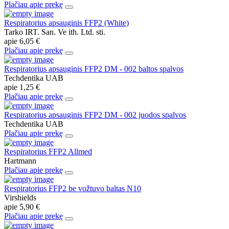
Plačiau apie prekę
Respiratorius apsauginis FFP2 (White)
Tarko IRT. San. Ve ith. Ltd. sti.
apie
6,05 €
Plačiau apie prekę
Respiratorius apsauginis FFP2 DM - 002 baltos spalvos
Techdentika UAB
apie
1,25 €
Plačiau apie prekę
Respiratorius apsauginis FFP2 DM - 002 juodos spalvos
Techdentika UAB
Plačiau apie prekę
Respiratorius FFP2 Allmed
Hartmann
Plačiau apie prekę
Respiratorius FFP2 be vožtuvo baltas N10
Virshields
apie
5,90 €
Plačiau apie prekę