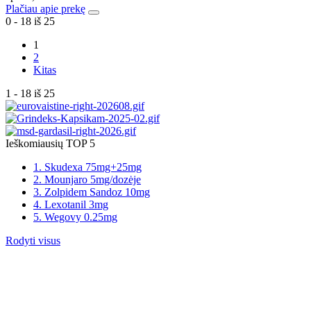
Plačiau apie prekę
0 - 18 iš 25
1
2
Kitas
1 - 18 iš 25
Ieškomiausių TOP 5
1. Skudexa 75mg+25mg
2. Mounjaro 5mg/dozėje
3. Zolpidem Sandoz 10mg
4. Lexotanil 3mg
5. Wegovy 0.25mg
Rodyti visus