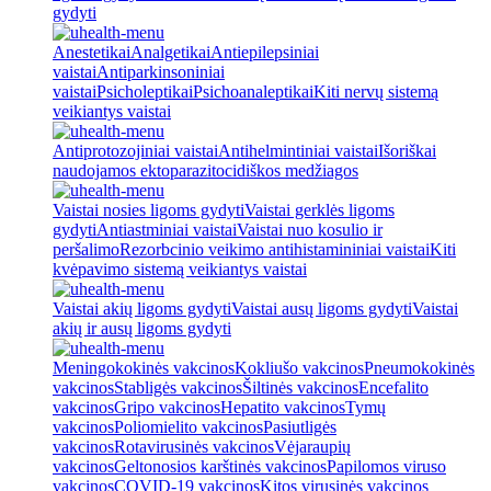
gydyti
Anestetikai
Analgetikai
Antiepilepsiniai
vaistai
Antiparkinsoniniai
vaistai
Psicholeptikai
Psichoanaleptikai
Kiti nervų sistemą
veikiantys vaistai
Antiprotozojiniai vaistai
Antihelmintiniai vaistai
Išoriškai
naudojamos ektoparazitocidiškos medžiagos
Vaistai nosies ligoms gydyti
Vaistai gerklės ligoms
gydyti
Antiastminiai vaistai
Vaistai nuo kosulio ir
peršalimo
Rezorbcinio veikimo antihistamininiai vaistai
Kiti
kvėpavimo sistemą veikiantys vaistai
Vaistai akių ligoms gydyti
Vaistai ausų ligoms gydyti
Vaistai
akių ir ausų ligoms gydyti
Meningokokinės vakcinos
Kokliušo vakcinos
Pneumokokinės
vakcinos
Stabligės vakcinos
Šiltinės vakcinos
Encefalito
vakcinos
Gripo vakcinos
Hepatito vakcinos
Tymų
vakcinos
Poliomielito vakcinos
Pasiutligės
vakcinos
Rotavirusinės vakcinos
Vėjaraupių
vakcinos
Geltonosios karštinės vakcinos
Papilomos viruso
vakcinos
COVID-19 vakcinos
Kitos virusinės vakcinos