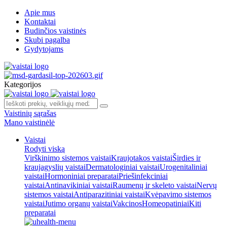
Apie mus
Kontaktai
Budinčios vaistinės
Skubi pagalba
Gydytojams
Kategorijos
Vaistinių sąrašas
Mano vaistinėlė
Vaistai
Rodyti viską
Virškinimo sistemos vaistai
Kraujotakos vaistai
Širdies ir
kraujagyslių vaistai
Dermatologiniai vaistai
Urogenitaliniai
vaistai
Hormoniniai preparatai
Priešinfekciniai
vaistai
Antinavikiniai vaistai
Raumenų ir skeleto vaistai
Nervų
sistemos vaistai
Antiparazitiniai vaistai
Kvėpavimo sistemos
vaistai
Jutimo organų vaistai
Vakcinos
Homeopatiniai
Kiti
preparatai