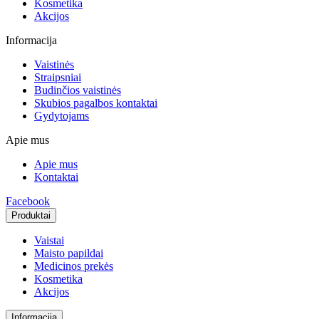
Kosmetika
Akcijos
Informacija
Vaistinės
Straipsniai
Budinčios vaistinės
Skubios pagalbos kontaktai
Gydytojams
Apie mus
Apie mus
Kontaktai
Facebook
Produktai
Vaistai
Maisto papildai
Medicinos prekės
Kosmetika
Akcijos
Informacija