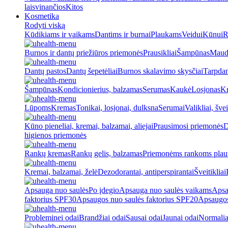
laisvinančios
Kitos
Kosmetika
Rodyti viską
Kūdikiams ir vaikams
Dantims ir burnai
Plaukams
Veidui
Kūnui
R
Burnos ir dantų priežiūros priemonės
Prausikliai
Šampūnas
Maud
Dantų pastos
Dantų šepetėliai
Burnos skalavimo skysčiai
Tarpdan
Šampūnas
Kondicionierius, balzamas
Serumas
Kaukė
Losjonas
K
Lūpoms
Kremas
Tonikai, losjonai, dulksna
Serumai
Valikliai, švei
Kūno pieneliai, kremai, balzamai, aliejai
Prausimosi priemonės
D
higienos priemonės
Rankų kremas
Rankų gelis, balzamas
Priemonėms rankoms plaut
Kremai, balzamai, želė
Dezodorantai, antiperspirantai
Šveitikliai
Apsauga nuo saulės
Po įdegio
Apsauga nuo saulės vaikams
Apsa
faktorius SPF30
Apsaugos nuo saulės faktorius SPF20
Apsaugos
Probleminei odai
Brandžiai odai
Sausai odai
Jaunai odai
Normalia