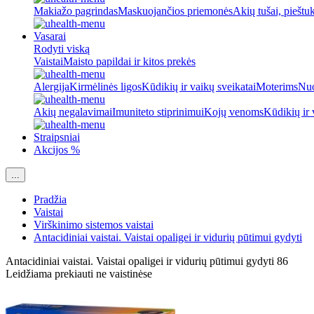
Makiažo pagrindas
Maskuojančios priemonės
Akių tušai, pieštu
Vasarai
Rodyti viską
Vaistai
Maisto papildai ir kitos prekės
Alergija
Kirmėlinės ligos
Kūdikių ir vaikų sveikatai
Moterims
Nuo
Akių negalavimai
Imuniteto stiprinimui
Kojų venoms
Kūdikių ir 
Straipsniai
Akcijos %
...
Pradžia
Vaistai
Virškinimo sistemos vaistai
Antacidiniai vaistai. Vaistai opaligei ir vidurių pūtimui gydyti
Antacidiniai vaistai. Vaistai opaligei ir vidurių pūtimui gydyti
86
Leidžiama prekiauti ne vaistinėse