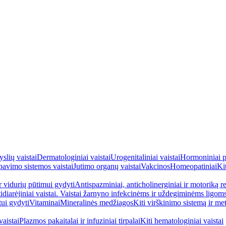
yslių vaistai
Dermatologiniai vaistai
Urogenitaliniai vaistai
Hormoniniai p
avimo sistemos vaistai
Jutimo organų vaistai
Vakcinos
Homeopatiniai
Kit
ir vidurių pūtimui gydyti
Antispazminiai, anticholinerginiai ir motoriką re
idiarėjiniai vaistai. Vaistai žarnyno infekcinėms ir uždegiminėms ligom
tui gydyti
Vitaminai
Mineralinės medžiagos
Kiti virškinimo sistemą ir me
aistai
Plazmos pakaitalai ir infuziniai tirpalai
Kiti hematologiniai vaistai