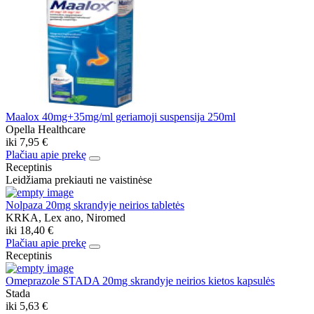
Maalox 40mg+35mg/ml geriamoji suspensija 250ml
Opella Healthcare
iki
7,95 €
Plačiau apie prekę
Receptinis
Leidžiama prekiauti ne vaistinėse
Nolpaza 20mg skrandyje neirios tabletės
KRKA, Lex ano, Niromed
iki
18,40 €
Plačiau apie prekę
Receptinis
Omeprazole STADA 20mg skrandyje neirios kietos kapsulės
Stada
iki
5,63 €