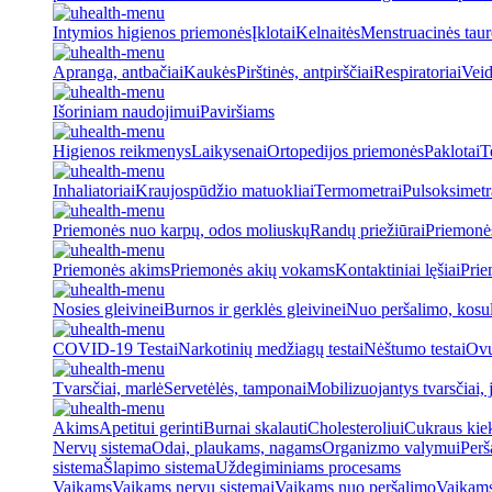
Intymios higienos priemonės
Įklotai
Kelnaitės
Menstruacinės taur
Apranga, antbačiai
Kaukės
Pirštinės, antpirščiai
Respiratoriai
Veid
Išoriniam naudojimui
Paviršiams
Higienos reikmenys
Laikysenai
Ortopedijos priemonės
Paklotai
T
Inhaliatoriai
Kraujospūdžio matuokliai
Termometrai
Pulsoksimetr
Priemonės nuo karpų, odos moliuskų
Randų priežiūrai
Priemonė
Priemonės akims
Priemonės akių vokams
Kontaktiniai lęšiai
Prie
Nosies gleivinei
Burnos ir gerklės gleivinei
Nuo peršalimo, kosu
COVID-19 Testai
Narkotinių medžiagų testai
Nėštumo testai
Ovul
Tvarsčiai, marlė
Servetėlės, tamponai
Mobilizuojantys tvarsčiai, j
Akims
Apetitui gerinti
Burnai skalauti
Cholesteroliui
Cukraus kiek
Nervų sistema
Odai, plaukams, nagams
Organizmo valymui
Perš
sistema
Šlapimo sistema
Uždegiminiams procesams
Vaikams
Vaikams nervų sistemai
Vaikams nuo peršalimo
Vaikams