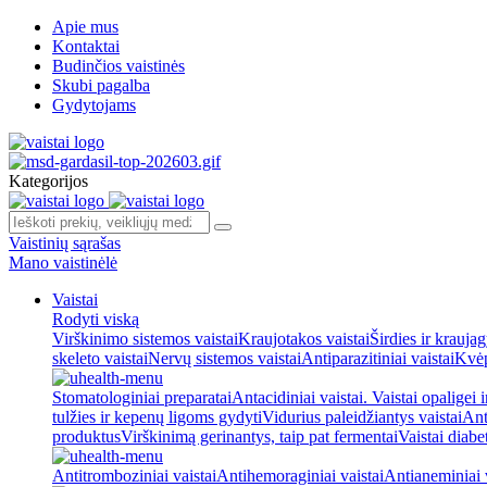
Apie mus
Kontaktai
Budinčios vaistinės
Skubi pagalba
Gydytojams
Kategorijos
Vaistinių sąrašas
Mano vaistinėlė
Vaistai
Rodyti viską
Virškinimo sistemos vaistai
Kraujotakos vaistai
Širdies ir kraujag
skeleto vaistai
Nervų sistemos vaistai
Antiparazitiniai vaistai
Kvėp
Stomatologiniai preparatai
Antacidiniai vaistai. Vaistai opaligei 
tulžies ir kepenų ligoms gydyti
Vidurius paleidžiantys vaistai
Ant
produktus
Virškinimą gerinantys, taip pat fermentai
Vaistai diabe
Antitromboziniai vaistai
Antihemoraginiai vaistai
Antianeminiai v