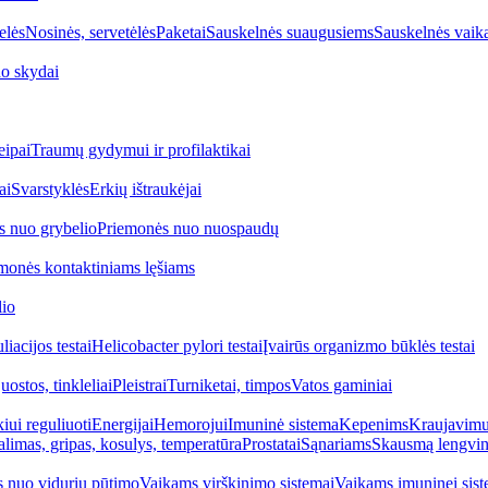
elės
Nosinės, servetėlės
Paketai
Sauskelnės suaugusiems
Sauskelnės vaik
o skydai
eipai
Traumų gydymui ir profilaktikai
ai
Svarstyklės
Erkių ištraukėjai
s nuo grybelio
Priemonės nuo nuospaudų
monės kontaktiniams lęšiams
lio
iacijos testai
Helicobacter pylori testai
Įvairūs organizmo būklės testai
uostos, tinkleliai
Pleistrai
Turniketai, timpos
Vatos gaminiai
iui reguliuoti
Energijai
Hemorojui
Imuninė sistema
Kepenims
Kraujavimui
alimas, gripas, kosulys, temperatūra
Prostatai
Sąnariams
Skausmą lengvin
 nuo vidurių pūtimo
Vaikams virškinimo sistemai
Vaikams imuninei sist