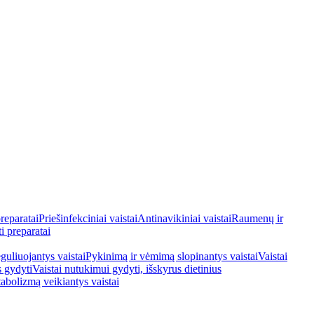
reparatai
Priešinfekciniai vaistai
Antinavikiniai vaistai
Raumenų ir
i preparatai
guliuojantys vaistai
Pykinimą ir vėmimą slopinantys vaistai
Vaistai
s gydyti
Vaistai nutukimui gydyti, išskyrus dietinius
tabolizmą veikiantys vaistai