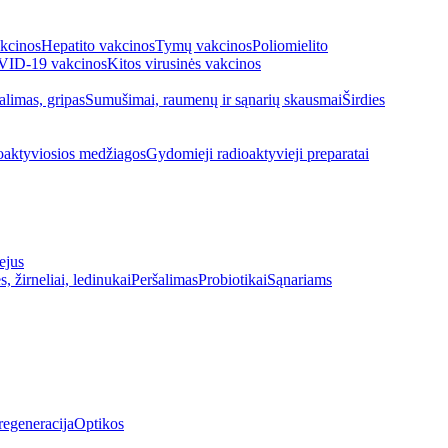
kcinos
Hepatito vakcinos
Tymų vakcinos
Poliomielito
ID-19 vakcinos
Kitos virusinės vakcinos
alimas, gripas
Sumušimai, raumenų ir sąnarių skausmai
Širdies
oaktyviosios medžiagos
Gydomieji radioaktyvieji preparatai
ejus
s, žirneliai, ledinukai
Peršalimas
Probiotikai
Sąnariams
regeneracija
Optikos