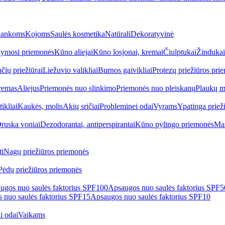
ankoms
Kojoms
Saulės kosmetika
Natūrali
Dekoratyvinė
ymosi priemonės
Kūno aliejai
Kūno losjonai, kremai
Čiulptukai
Žindukai
čių priežiūrai
Liežuvio valikliai
Burnos gaivikliai
Protezų priežiūros pri
remas
Aliejus
Priemonės nuo slinkimo
Priemonės nuo pleiskanų
Plaukų m
tikliai
Kaukės, molis
Akių sričiai
Probleminei odai
Vyrams
Ypatinga priež
ruska voniai
Dezodorantai, antiperspirantai
Kūno pylingo priemonės
Mas
i
Nagų priežiūros priemonės
Pėdų priežiūros priemonės
ugos nuo saulės faktorius SPF100
Apsaugos nuo saulės faktorius SPF
 nuo saulės faktorius SPF15
Apsaugos nuo saulės faktorius SPF10
i odai
Vaikams