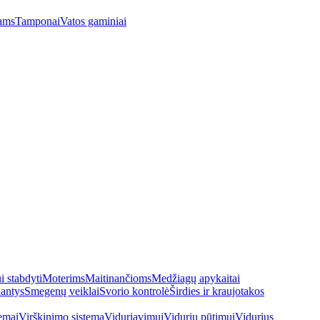
ams
Tamponai
Vatos gaminiai
 stabdyti
Moterims
Maitinančioms
Medžiagų apykaitai
antys
Smegenų veiklai
Svorio kontrolė
Širdies ir kraujotakos
emai
Virškinimo sistema
Viduriavimui
Vidurių pūtimui
Vidurius