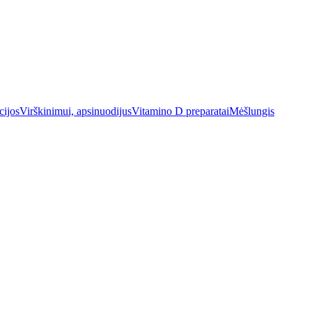
cijos
Virškinimui, apsinuodijus
Vitamino D preparatai
Mėšlungis