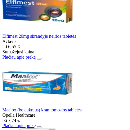
Elfimest 20mg skrandyje neirios tabletės
Actavis
iki
6,55 €
Sumažėjusi kaina
Plačiau apie prekę
Maalox (be cukraus) kramtomosios tabletės
Opella Healthcare
iki
7,74 €
Plačiau apie prekę