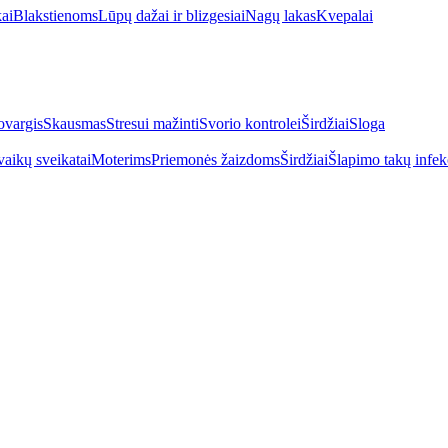
kai
Blakstienoms
Lūpų dažai ir blizgesiai
Nagų lakas
Kvepalai
vargis
Skausmas
Stresui mažinti
Svorio kontrolei
Širdžiai
Sloga
vaikų sveikatai
Moterims
Priemonės žaizdoms
Širdžiai
Šlapimo takų infek