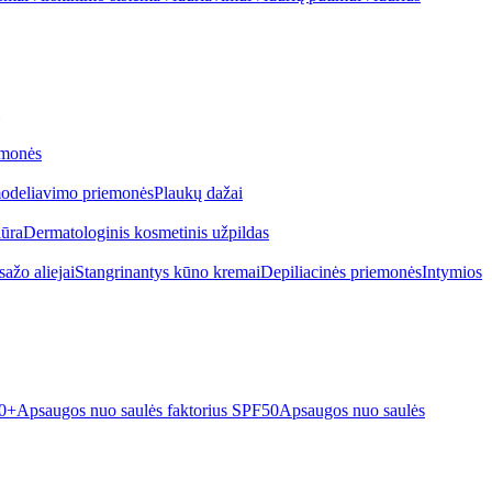
emonės
odeliavimo priemonės
Plaukų dažai
iūra
Dermatologinis kosmetinis užpildas
ažo aliejai
Stangrinantys kūno kremai
Depiliacinės priemonės
Intymios
50+
Apsaugos nuo saulės faktorius SPF50
Apsaugos nuo saulės