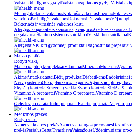
Vaistai akių ligoms gydyti
Vaistai ausų ligoms gydyti
Vaistai aki
Meningokokinės vakcinos
Kokliušo vakcinos
Pneumokokinės v
vakcinos
Pasiutligės vakcinos
Rotavirusinės vakcinos
Vėjaraupių
Bakterinės ir virusinės vakcinos kartu
Alergija, sloga
Galvos skausmas, svaigimas
Gerklės skausmas
Ko
negalavimai
Šlapimo sistemos sutrikimai
Virškinimo sutrikimai
Ki
Alergenai
Visi kiti gydomieji produktai
Diagnostiniai preparatai
V
Maisto papildai
Rodyti viską
Maisto papildų kompleksai
Vitaminai
Mineralai
Moterims
Vyrams
Akims
Antioksidantai
Bičių produktai
Diabetikams
Endokrininei 
Nervų sistemai
Odai, plaukams, nagams
Organizmo ph reguliav
Skysčių kontrolei
Smegenų veiklai
Svorio kontrolei
Širdžiai
Šlapi
Vitamino A preparatai
Vitamino C preparatai
Vitamino D prepara
Geležies preparatai
Jodo preparatai
Kalcio preparatai
Magnio prep
Medicinos prekės
Rodyti viską
Asmens higienos prekės
Asmens apsaugos priemonės
Dezinfekc
prekės
Peršalus
Testai
Tvarsliava
Vaistažolės
Uždegiminiams proc