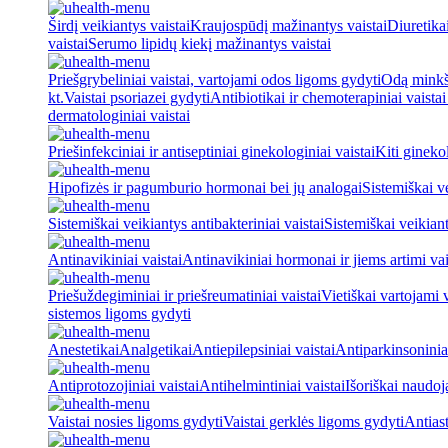
Širdį veikiantys vaistai
Kraujospūdį mažinantys vaistai
Diuretika
vaistai
Serumo lipidų kiekį mažinantys vaistai
Priešgrybeliniai vaistai, vartojami odos ligoms gydyti
Odą minkšt
kt.
Vaistai psoriazei gydyti
Antibiotikai ir chemoterapiniai vaista
dermatologiniai vaistai
Priešinfekciniai ir antiseptiniai ginekologiniai vaistai
Kiti ginekol
Hipofizės ir pagumburio hormonai bei jų analogai
Sistemiškai v
Sistemiškai veikiantys antibakteriniai vaistai
Sistemiškai veikiant
Antinavikiniai vaistai
Antinavikiniai hormonai ir jiems artimi vai
Priešuždegiminiai ir priešreumatiniai vaistai
Vietiškai vartojami 
sistemos ligoms gydyti
Anestetikai
Analgetikai
Antiepilepsiniai vaistai
Antiparkinsoniniai
Antiprotozojiniai vaistai
Antihelmintiniai vaistai
Išoriškai naudo
Vaistai nosies ligoms gydyti
Vaistai gerklės ligoms gydyti
Antiast