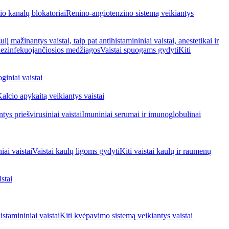
io kanalų blokatoriai
Renino-angiotenzino sistemą veikiantys
ulį mažinantys vaistai, taip pat antihistamininiai vaistai, anestetikai ir
 dezinfekuojančiosios medžiagos
Vaistai spuogams gydyti
Kiti
giniai vaistai
alcio apykaitą veikiantys vaistai
tys priešvirusiniai vaistai
Imuniniai serumai ir imunoglobulinai
iai vaistai
Vaistai kaulų ligoms gydyti
Kiti vaistai kaulų ir raumenų
stai
stamininiai vaistai
Kiti kvėpavimo sistemą veikiantys vaistai