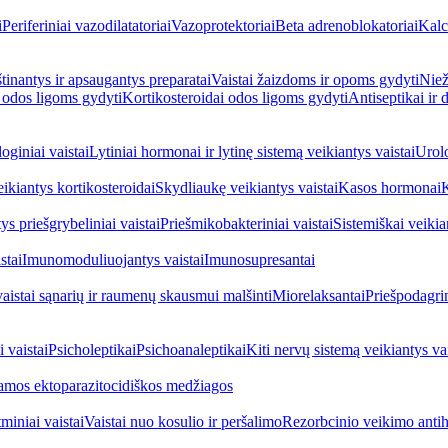
i
Periferiniai vazodilatatoriai
Vazoprotektoriai
Beta adrenoblokatoriai
Kalc
inantys ir apsaugantys preparatai
Vaistai žaizdoms ir opoms gydyti
Niež
i odos ligoms gydyti
Kortikosteroidai odos ligoms gydyti
Antiseptikai ir
oginiai vaistai
Lytiniai hormonai ir lytinę sistemą veikiantys vaistai
Urolo
eikiantys kortikosteroidai
Skydliaukę veikiantys vaistai
Kasos hormonai
K
ys priešgrybeliniai vaistai
Priešmikobakteriniai vaistai
Sistemiškai veikian
stai
Imunomoduliuojantys vaistai
Imunosupresantai
vaistai sąnarių ir raumenų skausmui malšinti
Miorelaksantai
Priešpodagrin
 vaistai
Psicholeptikai
Psichoanaleptikai
Kiti nervų sistemą veikiantys vai
jamos ektoparazitocidiškos medžiagos
miniai vaistai
Vaistai nuo kosulio ir peršalimo
Rezorbcinio veikimo antihi