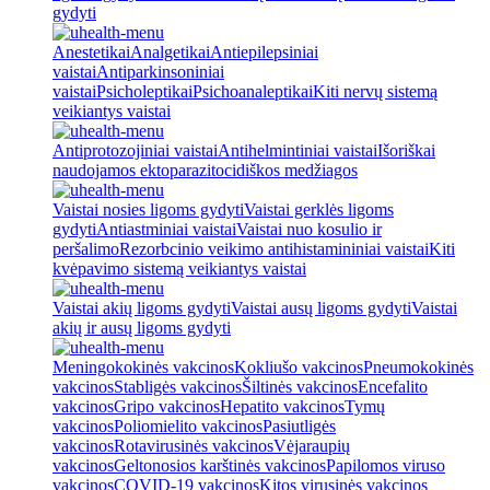
gydyti
Anestetikai
Analgetikai
Antiepilepsiniai
vaistai
Antiparkinsoniniai
vaistai
Psicholeptikai
Psichoanaleptikai
Kiti nervų sistemą
veikiantys vaistai
Antiprotozojiniai vaistai
Antihelmintiniai vaistai
Išoriškai
naudojamos ektoparazitocidiškos medžiagos
Vaistai nosies ligoms gydyti
Vaistai gerklės ligoms
gydyti
Antiastminiai vaistai
Vaistai nuo kosulio ir
peršalimo
Rezorbcinio veikimo antihistamininiai vaistai
Kiti
kvėpavimo sistemą veikiantys vaistai
Vaistai akių ligoms gydyti
Vaistai ausų ligoms gydyti
Vaistai
akių ir ausų ligoms gydyti
Meningokokinės vakcinos
Kokliušo vakcinos
Pneumokokinės
vakcinos
Stabligės vakcinos
Šiltinės vakcinos
Encefalito
vakcinos
Gripo vakcinos
Hepatito vakcinos
Tymų
vakcinos
Poliomielito vakcinos
Pasiutligės
vakcinos
Rotavirusinės vakcinos
Vėjaraupių
vakcinos
Geltonosios karštinės vakcinos
Papilomos viruso
vakcinos
COVID-19 vakcinos
Kitos virusinės vakcinos