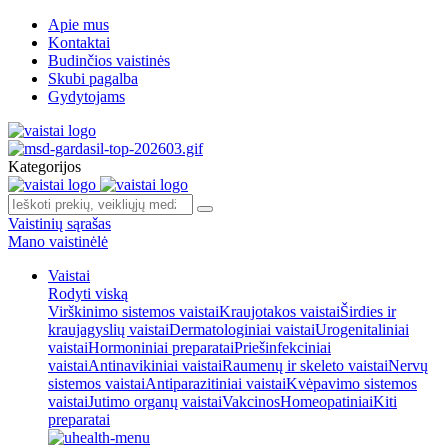
Apie mus
Kontaktai
Budinčios vaistinės
Skubi pagalba
Gydytojams
Kategorijos
Vaistinių sąrašas
Mano vaistinėlė
Vaistai
Rodyti viską
Virškinimo sistemos vaistai
Kraujotakos vaistai
Širdies ir
kraujagyslių vaistai
Dermatologiniai vaistai
Urogenitaliniai
vaistai
Hormoniniai preparatai
Priešinfekciniai
vaistai
Antinavikiniai vaistai
Raumenų ir skeleto vaistai
Nervų
sistemos vaistai
Antiparazitiniai vaistai
Kvėpavimo sistemos
vaistai
Jutimo organų vaistai
Vakcinos
Homeopatiniai
Kiti
preparatai