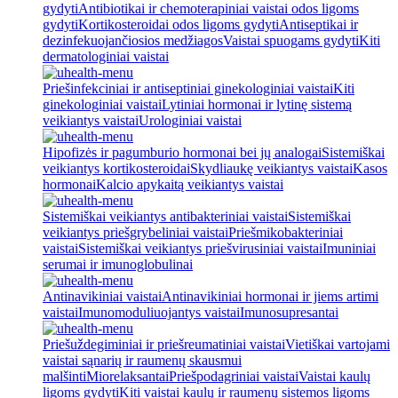
gydyti
Antibiotikai ir chemoterapiniai vaistai odos ligoms
gydyti
Kortikosteroidai odos ligoms gydyti
Antiseptikai ir
dezinfekuojančiosios medžiagos
Vaistai spuogams gydyti
Kiti
dermatologiniai vaistai
Priešinfekciniai ir antiseptiniai ginekologiniai vaistai
Kiti
ginekologiniai vaistai
Lytiniai hormonai ir lytinę sistemą
veikiantys vaistai
Urologiniai vaistai
Hipofizės ir pagumburio hormonai bei jų analogai
Sistemiškai
veikiantys kortikosteroidai
Skydliaukę veikiantys vaistai
Kasos
hormonai
Kalcio apykaitą veikiantys vaistai
Sistemiškai veikiantys antibakteriniai vaistai
Sistemiškai
veikiantys priešgrybeliniai vaistai
Priešmikobakteriniai
vaistai
Sistemiškai veikiantys priešvirusiniai vaistai
Imuniniai
serumai ir imunoglobulinai
Antinavikiniai vaistai
Antinavikiniai hormonai ir jiems artimi
vaistai
Imunomoduliuojantys vaistai
Imunosupresantai
Priešuždegiminiai ir priešreumatiniai vaistai
Vietiškai vartojami
vaistai sąnarių ir raumenų skausmui
malšinti
Miorelaksantai
Priešpodagriniai vaistai
Vaistai kaulų
ligoms gydyti
Kiti vaistai kaulų ir raumenų sistemos ligoms