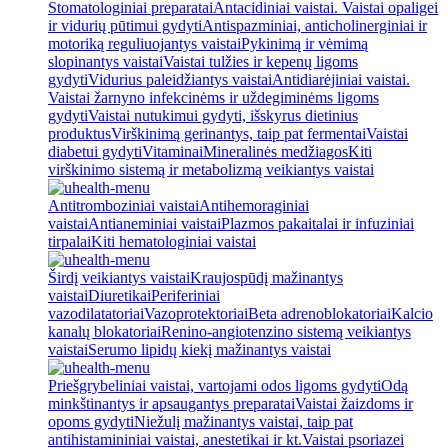
Stomatologiniai preparatai
Antacidiniai vaistai. Vaistai opaligei
ir vidurių pūtimui gydyti
Antispazminiai, anticholinerginiai ir
motoriką reguliuojantys vaistai
Pykinimą ir vėmimą
slopinantys vaistai
Vaistai tulžies ir kepenų ligoms
gydyti
Vidurius paleidžiantys vaistai
Antidiarėjiniai vaistai.
Vaistai žarnyno infekcinėms ir uždegiminėms ligoms
gydyti
Vaistai nutukimui gydyti, išskyrus dietinius
produktus
Virškinimą gerinantys, taip pat fermentai
Vaistai
diabetui gydyti
Vitaminai
Mineralinės medžiagos
Kiti
virškinimo sistemą ir metabolizmą veikiantys vaistai
Antitromboziniai vaistai
Antihemoraginiai
vaistai
Antianeminiai vaistai
Plazmos pakaitalai ir infuziniai
tirpalai
Kiti hematologiniai vaistai
Širdį veikiantys vaistai
Kraujospūdį mažinantys
vaistai
Diuretikai
Periferiniai
vazodilatatoriai
Vazoprotektoriai
Beta adrenoblokatoriai
Kalcio
kanalų blokatoriai
Renino-angiotenzino sistemą veikiantys
vaistai
Serumo lipidų kiekį mažinantys vaistai
Priešgrybeliniai vaistai, vartojami odos ligoms gydyti
Odą
minkštinantys ir apsaugantys preparatai
Vaistai žaizdoms ir
opoms gydyti
Niežulį mažinantys vaistai, taip pat
antihistamininiai vaistai, anestetikai ir kt.
Vaistai psoriazei