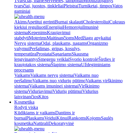
Tvarsčiai, marlė
Servetėlės, tamponai
Mobilizuojantys
tvarsčiai, juostos, tinkleliai
Pleistrai
Turniketai, timpos
Vatos
gaminiai
Akims
Apetitui gerinti
Burnai skalauti
Cholesteroliui
Cukraus
kiekiui reguliuoti
Energijai
Hemorojui
Imuninė
sistema
Kepenims
Kraujavimui
stabdyti
Moterims
Maitinančioms
Medžiagų apykaitai
Nervų sistema
Odai, plaukams, nagams
Organizmo
valymui
Peršalimas, gripas, kosulys,
temperatūra
Prostatai
Sąnariams
Skausmą
lengvinantys
Smegenų veiklai
Svorio kontrolė
Širdies ir
kraujotakos sistema
Šlapimo sistema
Uždegiminiams
procesams
Vaikams
Vaikams nervų sistemai
Vaikams nuo
peršalimo
Vaikams nuo vidurių pūtimo
Vaikams virškinimo
sistemai
Vaikams imuninei sistemai
Virškinimo
sistema
Viduriavimui
Vidurių pūtimui
Vidurius
laisvinančios
Kitos
Kosmetika
Rodyti viską
Kūdikiams ir vaikams
Dantims ir
burnai
Plaukams
Veidui
Kūnui
Rankoms
Kojoms
Saulės
kosmetika
Natūrali
Dekoratyvinė