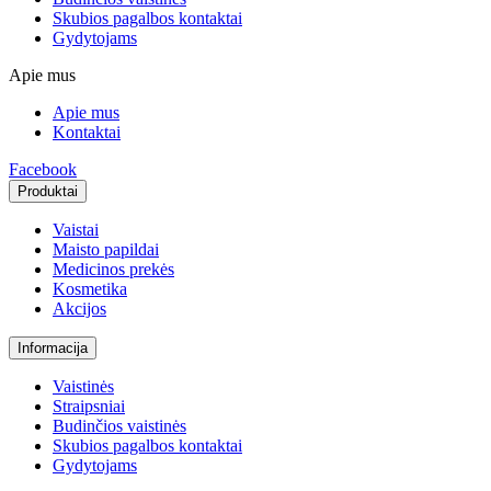
Skubios pagalbos kontaktai
Gydytojams
Apie mus
Apie mus
Kontaktai
Facebook
Produktai
Vaistai
Maisto papildai
Medicinos prekės
Kosmetika
Akcijos
Informacija
Vaistinės
Straipsniai
Budinčios vaistinės
Skubios pagalbos kontaktai
Gydytojams