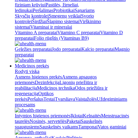
fiziniam krūviui
Pastilės, žirneliai,
ledinukai
Peršalimas
Probiotikai
Sąnariams
Skysčių kontrolei
Smegenų veiklai
Svorio
kontrolei
Širdžiai
Šlapimo sistemai
Virškinimo
sistemai
Vitaminai ir mineralai
Vitamino A preparatai
Vitamino C preparatai
Vitamino D
preparatai
Folio rūgštis (Vitaminas B9)
Geležies preparatai
Jodo preparatai
Kalcio preparatai
Magnio
preparatai
Medicinos prekės
Rodyti viską
Asmens higienos prekės
Asmens apsaugos
priemonės
Dezinfekcija
Ligonių priežiūra ir
reabilitacija
Medicinos technika
Odos priežiūra ir
regeneracija
Optikos
prekės
Peršalus
Testai
Tvarsliava
Vaistažolės
Uždegiminiams
procesams
Intymios higienos priemonės
Įklotai
Kelnaitės
Menstruacinės
taurelės
Nosinės, servetėlės
Paketai
Sauskelnės
suaugusiems
Sauskelnės vaikams
Tamponai
Vatos gaminiai
Apranga, antbačiai
Kaukės
Pirštinės,