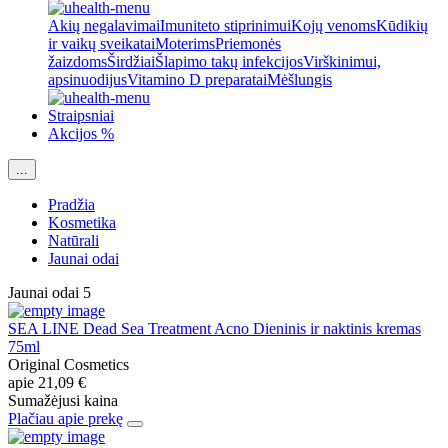
Akių negalavimai
Imuniteto stiprinimui
Kojų venoms
Kūdikių
ir vaikų sveikatai
Moterims
Priemonės
žaizdoms
Širdžiai
Šlapimo takų infekcijos
Virškinimui,
apsinuodijus
Vitamino D preparatai
Mėšlungis
Straipsniai
Akcijos %
...
Pradžia
Kosmetika
Natūrali
Jaunai odai
Jaunai odai
5
SEA LINE Dead Sea Treatment Acno Dieninis ir naktinis kremas
75ml
Original Cosmetics
apie
21,09 €
Sumažėjusi kaina
Plačiau apie prekę