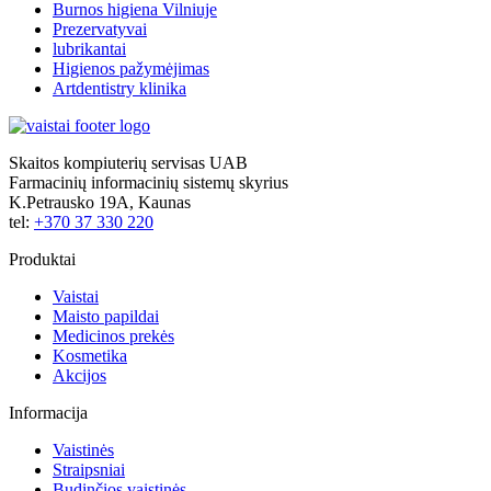
Burnos higiena Vilniuje
Prezervatyvai
lubrikantai
Higienos pažymėjimas
Artdentistry klinika
Skaitos kompiuterių servisas UAB
Farmacinių informacinių sistemų skyrius
K.Petrausko 19A, Kaunas
tel:
+370 37 330 220
Produktai
Vaistai
Maisto papildai
Medicinos prekės
Kosmetika
Akcijos
Informacija
Vaistinės
Straipsniai
Budinčios vaistinės