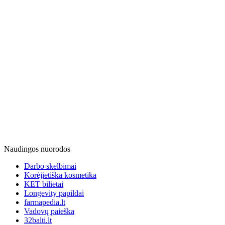
Naudingos nuorodos
Darbo skelbimai
Korėjietiška kosmetika
KET bilietai
Longevity papildai
farmapedia.lt
Vadovų paieška
32balti.lt