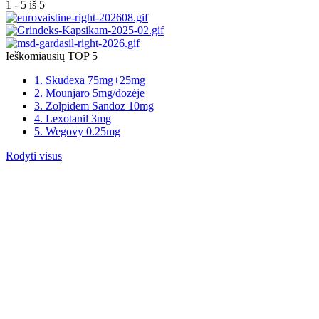
1 - 5 iš 5
Ieškomiausių TOP 5
1. Skudexa 75mg+25mg
2. Mounjaro 5mg/dozėje
3. Zolpidem Sandoz 10mg
4. Lexotanil 3mg
5. Wegovy 0.25mg
Rodyti visus