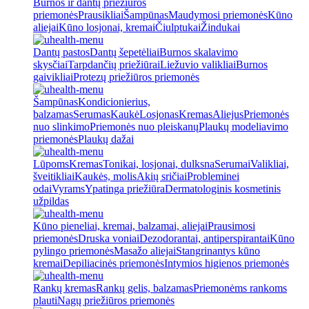
Burnos ir dantų priežiūros
priemonės
Prausikliai
Šampūnas
Maudymosi priemonės
Kūno
aliejai
Kūno losjonai, kremai
Čiulptukai
Žindukai
Dantų pastos
Dantų šepetėliai
Burnos skalavimo
skysčiai
Tarpdančių priežiūrai
Liežuvio valikliai
Burnos
gaivikliai
Protezų priežiūros priemonės
Šampūnas
Kondicionierius,
balzamas
Serumas
Kaukė
Losjonas
Kremas
Aliejus
Priemonės
nuo slinkimo
Priemonės nuo pleiskanų
Plaukų modeliavimo
priemonės
Plaukų dažai
Lūpoms
Kremas
Tonikai, losjonai, dulksna
Serumai
Valikliai,
šveitikliai
Kaukės, molis
Akių sričiai
Probleminei
odai
Vyrams
Ypatinga priežiūra
Dermatologinis kosmetinis
užpildas
Kūno pieneliai, kremai, balzamai, aliejai
Prausimosi
priemonės
Druska voniai
Dezodorantai, antiperspirantai
Kūno
pylingo priemonės
Masažo aliejai
Stangrinantys kūno
kremai
Depiliacinės priemonės
Intymios higienos priemonės
Rankų kremas
Rankų gelis, balzamas
Priemonėms rankoms
plauti
Nagų priežiūros priemonės