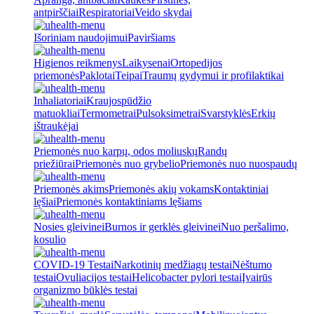
antpirščiai
Respiratoriai
Veido skydai
Išoriniam naudojimui
Paviršiams
Higienos reikmenys
Laikysenai
Ortopedijos
priemonės
Paklotai
Teipai
Traumų gydymui ir profilaktikai
Inhaliatoriai
Kraujospūdžio
matuokliai
Termometrai
Pulsoksimetrai
Svarstyklės
Erkių
ištraukėjai
Priemonės nuo karpų, odos moliuskų
Randų
priežiūrai
Priemonės nuo grybelio
Priemonės nuo nuospaudų
Priemonės akims
Priemonės akių vokams
Kontaktiniai
lęšiai
Priemonės kontaktiniams lęšiams
Nosies gleivinei
Burnos ir gerklės gleivinei
Nuo peršalimo,
kosulio
COVID-19 Testai
Narkotinių medžiagų testai
Nėštumo
testai
Ovuliacijos testai
Helicobacter pylori testai
Įvairūs
organizmo būklės testai