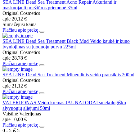
SEA LINE Dead Sea Treatment Acno Repair Atkurianti ir
maskuojanti priežiūros priemonė 35ml
Original Cosmetics
apie
20,12 €
Sumažėjusi kaina
Plačiau apie prekę
SEA LINE Dead Sea Treatment Black Mud Veido kaukė ir kūno
įvyniojimas su juoduoju purvu 225ml
Original Cosmetics
apie
28,78 €
Plačiau apie prekę
SEA LINE Dead Sea Treatment Mineralinis veido prausiklis 200ml
Original Cosmetics
apie
21,12 €
Plačiau apie prekę
VALERIJONAS Veido kremas JAUNAI ODAI su ekologišku
alyvuogių aliejumi 50ml
Vaistinė Valerijonas
apie
10,00 €
Plačiau apie prekę
0 - 5 iš 5