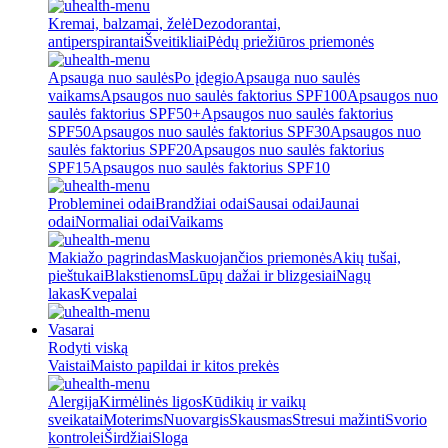
Kremai, balzamai, želė
Dezodorantai,
antiperspirantai
Šveitikliai
Pėdų priežiūros priemonės
Apsauga nuo saulės
Po įdegio
Apsauga nuo saulės
vaikams
Apsaugos nuo saulės faktorius SPF100
Apsaugos nuo
saulės faktorius SPF50+
Apsaugos nuo saulės faktorius
SPF50
Apsaugos nuo saulės faktorius SPF30
Apsaugos nuo
saulės faktorius SPF20
Apsaugos nuo saulės faktorius
SPF15
Apsaugos nuo saulės faktorius SPF10
Probleminei odai
Brandžiai odai
Sausai odai
Jaunai
odai
Normaliai odai
Vaikams
Makiažo pagrindas
Maskuojančios priemonės
Akių tušai,
pieštukai
Blakstienoms
Lūpų dažai ir blizgesiai
Nagų
lakas
Kvepalai
Vasarai
Rodyti viską
Vaistai
Maisto papildai ir kitos prekės
Alergija
Kirmėlinės ligos
Kūdikių ir vaikų
sveikatai
Moterims
Nuovargis
Skausmas
Stresui mažinti
Svorio
kontrolei
Širdžiai
Sloga