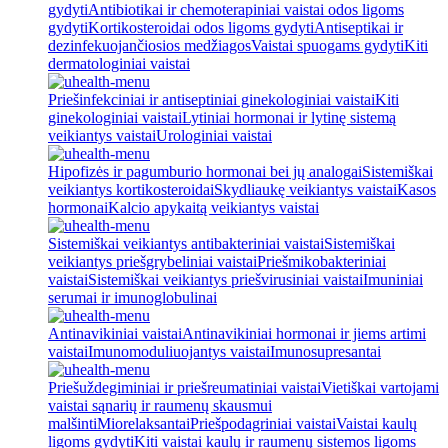
gydyti
Antibiotikai ir chemoterapiniai vaistai odos ligoms
gydyti
Kortikosteroidai odos ligoms gydyti
Antiseptikai ir
dezinfekuojančiosios medžiagos
Vaistai spuogams gydyti
Kiti
dermatologiniai vaistai
Priešinfekciniai ir antiseptiniai ginekologiniai vaistai
Kiti
ginekologiniai vaistai
Lytiniai hormonai ir lytinę sistemą
veikiantys vaistai
Urologiniai vaistai
Hipofizės ir pagumburio hormonai bei jų analogai
Sistemiškai
veikiantys kortikosteroidai
Skydliaukę veikiantys vaistai
Kasos
hormonai
Kalcio apykaitą veikiantys vaistai
Sistemiškai veikiantys antibakteriniai vaistai
Sistemiškai
veikiantys priešgrybeliniai vaistai
Priešmikobakteriniai
vaistai
Sistemiškai veikiantys priešvirusiniai vaistai
Imuniniai
serumai ir imunoglobulinai
Antinavikiniai vaistai
Antinavikiniai hormonai ir jiems artimi
vaistai
Imunomoduliuojantys vaistai
Imunosupresantai
Priešuždegiminiai ir priešreumatiniai vaistai
Vietiškai vartojami
vaistai sąnarių ir raumenų skausmui
malšinti
Miorelaksantai
Priešpodagriniai vaistai
Vaistai kaulų
ligoms gydyti
Kiti vaistai kaulų ir raumenų sistemos ligoms