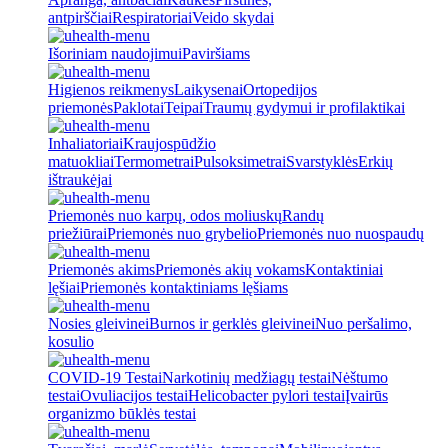
antpirščiai
Respiratoriai
Veido skydai
Išoriniam naudojimui
Paviršiams
Higienos reikmenys
Laikysenai
Ortopedijos
priemonės
Paklotai
Teipai
Traumų gydymui ir profilaktikai
Inhaliatoriai
Kraujospūdžio
matuokliai
Termometrai
Pulsoksimetrai
Svarstyklės
Erkių
ištraukėjai
Priemonės nuo karpų, odos moliuskų
Randų
priežiūrai
Priemonės nuo grybelio
Priemonės nuo nuospaudų
Priemonės akims
Priemonės akių vokams
Kontaktiniai
lęšiai
Priemonės kontaktiniams lęšiams
Nosies gleivinei
Burnos ir gerklės gleivinei
Nuo peršalimo,
kosulio
COVID-19 Testai
Narkotinių medžiagų testai
Nėštumo
testai
Ovuliacijos testai
Helicobacter pylori testai
Įvairūs
organizmo būklės testai