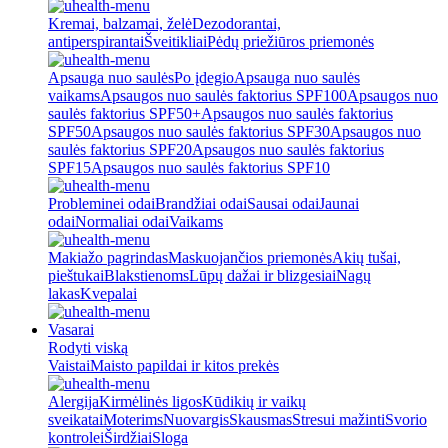
Kremai, balzamai, želė
Dezodorantai,
antiperspirantai
Šveitikliai
Pėdų priežiūros priemonės
Apsauga nuo saulės
Po įdegio
Apsauga nuo saulės
vaikams
Apsaugos nuo saulės faktorius SPF100
Apsaugos nuo
saulės faktorius SPF50+
Apsaugos nuo saulės faktorius
SPF50
Apsaugos nuo saulės faktorius SPF30
Apsaugos nuo
saulės faktorius SPF20
Apsaugos nuo saulės faktorius
SPF15
Apsaugos nuo saulės faktorius SPF10
Probleminei odai
Brandžiai odai
Sausai odai
Jaunai
odai
Normaliai odai
Vaikams
Makiažo pagrindas
Maskuojančios priemonės
Akių tušai,
pieštukai
Blakstienoms
Lūpų dažai ir blizgesiai
Nagų
lakas
Kvepalai
Vasarai
Rodyti viską
Vaistai
Maisto papildai ir kitos prekės
Alergija
Kirmėlinės ligos
Kūdikių ir vaikų
sveikatai
Moterims
Nuovargis
Skausmas
Stresui mažinti
Svorio
kontrolei
Širdžiai
Sloga