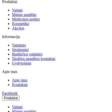
Produktai
Vaistai
Maisto papildai
Medicinos prekės
Kosmetika
Akcijos
Informacija
Vaistinės
Straipsniai
Budinčios vaistinės
Skubios pagalbos kontaktai
Gydytojams
Apie mus
Apie mus
Kontaktai
Facebook
Produktai
Vaistai
Maisto papildai