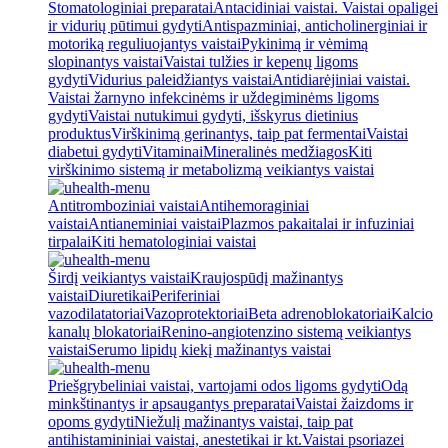
Stomatologiniai preparatai
Antacidiniai vaistai. Vaistai opaligei
ir vidurių pūtimui gydyti
Antispazminiai, anticholinerginiai ir
motoriką reguliuojantys vaistai
Pykinimą ir vėmimą
slopinantys vaistai
Vaistai tulžies ir kepenų ligoms
gydyti
Vidurius paleidžiantys vaistai
Antidiarėjiniai vaistai.
Vaistai žarnyno infekcinėms ir uždegiminėms ligoms
gydyti
Vaistai nutukimui gydyti, išskyrus dietinius
produktus
Virškinimą gerinantys, taip pat fermentai
Vaistai
diabetui gydyti
Vitaminai
Mineralinės medžiagos
Kiti
virškinimo sistemą ir metabolizmą veikiantys vaistai
Antitromboziniai vaistai
Antihemoraginiai
vaistai
Antianeminiai vaistai
Plazmos pakaitalai ir infuziniai
tirpalai
Kiti hematologiniai vaistai
Širdį veikiantys vaistai
Kraujospūdį mažinantys
vaistai
Diuretikai
Periferiniai
vazodilatatoriai
Vazoprotektoriai
Beta adrenoblokatoriai
Kalcio
kanalų blokatoriai
Renino-angiotenzino sistemą veikiantys
vaistai
Serumo lipidų kiekį mažinantys vaistai
Priešgrybeliniai vaistai, vartojami odos ligoms gydyti
Odą
minkštinantys ir apsaugantys preparatai
Vaistai žaizdoms ir
opoms gydyti
Niežulį mažinantys vaistai, taip pat
antihistamininiai vaistai, anestetikai ir kt.
Vaistai psoriazei