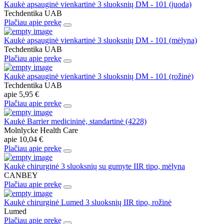
Kaukė apsauginė vienkartinė 3 sluoksnių DM - 101 (juoda)
Techdentika UAB
Plačiau apie prekę
Kaukė apsauginė vienkartinė 3 sluoksnių DM - 101 (mėlyna)
Techdentika UAB
Plačiau apie prekę
Kaukė apsauginė vienkartinė 3 sluoksnių DM - 101 (rožinė)
Techdentika UAB
apie
5,95 €
Plačiau apie prekę
Kaukė Barrier medicininė, standartinė (4228)
Molnlycke Health Care
apie
10,04 €
Plačiau apie prekę
Kaukė chirurginė 3 sluoksnių su gumyte IIR tipo, mėlyna
CANBEY
Plačiau apie prekę
Kaukė chirurginė Lumed 3 sluoksnių IIR tipo, rožinė
Lumed
Plačiau apie prekę