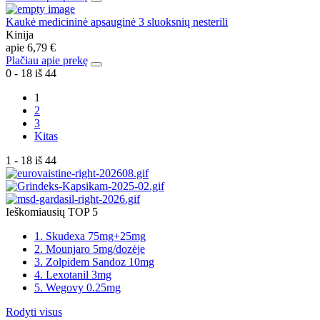
Kaukė medicininė apsauginė 3 sluoksnių nesterili
Kinija
apie
6,79 €
Plačiau apie prekę
0 - 18 iš 44
1
2
3
Kitas
1 - 18 iš 44
Ieškomiausių TOP 5
1. Skudexa 75mg+25mg
2. Mounjaro 5mg/dozėje
3. Zolpidem Sandoz 10mg
4. Lexotanil 3mg
5. Wegovy 0.25mg
Rodyti visus