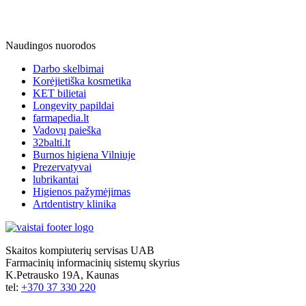
Naudingos nuorodos
Darbo skelbimai
Korėjietiška kosmetika
KET bilietai
Longevity papildai
farmapedia.lt
Vadovų paieška
32balti.lt
Burnos higiena Vilniuje
Prezervatyvai
lubrikantai
Higienos pažymėjimas
Artdentistry klinika
Skaitos kompiuterių servisas UAB
Farmacinių informacinių sistemų skyrius
K.Petrausko 19A, Kaunas
tel:
+370 37 330 220