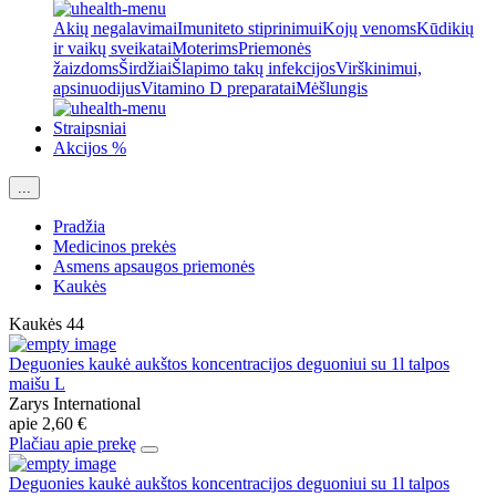
Akių negalavimai
Imuniteto stiprinimui
Kojų venoms
Kūdikių
ir vaikų sveikatai
Moterims
Priemonės
žaizdoms
Širdžiai
Šlapimo takų infekcijos
Virškinimui,
apsinuodijus
Vitamino D preparatai
Mėšlungis
Straipsniai
Akcijos %
...
Pradžia
Medicinos prekės
Asmens apsaugos priemonės
Kaukės
Kaukės
44
Deguonies kaukė aukštos koncentracijos deguoniui su 1l talpos
maišu L
Zarys International
apie
2,60 €
Plačiau apie prekę
Deguonies kaukė aukštos koncentracijos deguoniui su 1l talpos