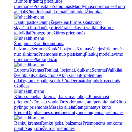
Burnos ir dantų priežiūros
priemonės
Prausikliai
Šampūnas
Maudymosi priemonės
Kūno
aliejai
Kūno losjonai, kremai
Čiulptukai
Žindukai
Dantų pastos
Dantų šepetėliai
Burnos skalavimo
skysčiai
Tarpdančių priežiūrai
Liežuvio valikliai
Burnos
gaivikliai
Protezų priežiūros priemonės
Šampūnas
Kondicionierius,
balzamas
Serumas
Kaukė
Losjonas
Kremas
Aliejus
Priemonės
nuo slinkimo
Priemonės nuo pleiskanų
Plaukų modeliavimo
priemonės
Plaukų dažai
Lūpoms
Kremas
Tonikai, losjonai, dulksna
Serumai
Valikliai,
šveitikliai
Kaukės, molis
Akių sričiai
Probleminei
odai
Vyrams
Ypatinga priežiūra
Dermatologinis kosmetinis
užpildas
Kūno pieneliai, kremai, balzamai, aliejai
Prausimosi
priemonės
Druska voniai
Dezodorantai, antiperspirantai
Kūno
pylingo priemonės
Masažo aliejai
Stangrinantys kūno
kremai
Depiliacinės priemonės
Intymios higienos priemonės
Rankų kremas
Rankų gelis, balzamas
Priemonėms rankoms
plauti
Nagų priežiūros priemonės