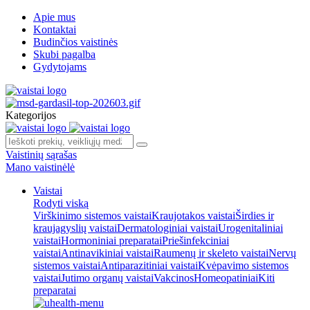
Apie mus
Kontaktai
Budinčios vaistinės
Skubi pagalba
Gydytojams
Kategorijos
Vaistinių sąrašas
Mano vaistinėlė
Vaistai
Rodyti viską
Virškinimo sistemos vaistai
Kraujotakos vaistai
Širdies ir
kraujagyslių vaistai
Dermatologiniai vaistai
Urogenitaliniai
vaistai
Hormoniniai preparatai
Priešinfekciniai
vaistai
Antinavikiniai vaistai
Raumenų ir skeleto vaistai
Nervų
sistemos vaistai
Antiparazitiniai vaistai
Kvėpavimo sistemos
vaistai
Jutimo organų vaistai
Vakcinos
Homeopatiniai
Kiti
preparatai