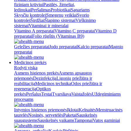
fiziniam krūviui
Pastilės, žirneliai,
ledinukai
Peršalimas
Probiotikai
Sąnariams
Skysčių kontrolei
Smegenų veiklai
Svorio
kontrolei
Širdžiai
Šlapimo sistemai
Virškinimo
sistemai
Vitaminai ir mineralai
Vitamino A preparatai
Vitamino C preparatai
Vitamino D
preparatai
Folio rūgštis (Vitaminas B9)
Geležies preparatai
Jodo preparatai
Kalcio preparatai
Magnio
preparatai
Medicinos prekės
Rodyti viską
Asmens higienos prekės
Asmens apsaugos
priemonės
Dezinfekcija
Ligonių priežiūra ir
reabilitacija
Medicinos technika
Odos priežiūra ir
regeneracija
Optikos
prekės
Peršalus
Testai
Tvarsliava
Vaistažolės
Uždegiminiams
procesams
Intymios higienos priemonės
Įklotai
Kelnaitės
Menstruacinės
taurelės
Nosinės, servetėlės
Paketai
Sauskelnės
suaugusiems
Sauskelnės vaikams
Tamponai
Vatos gaminiai
Apranga, antbačiai
Kaukės
Pirštinės,