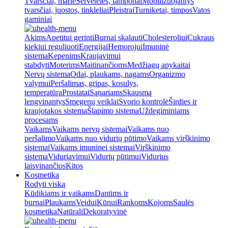
Tvarsčiai, marlė
Servetėlės, tamponai
Mobilizuojantys
tvarsčiai, juostos, tinkleliai
Pleistrai
Turniketai, timpos
Vatos
gaminiai
Akims
Apetitui gerinti
Burnai skalauti
Cholesteroliui
Cukraus
kiekiui reguliuoti
Energijai
Hemorojui
Imuninė
sistema
Kepenims
Kraujavimui
stabdyti
Moterims
Maitinančioms
Medžiagų apykaitai
Nervų sistema
Odai, plaukams, nagams
Organizmo
valymui
Peršalimas, gripas, kosulys,
temperatūra
Prostatai
Sąnariams
Skausmą
lengvinantys
Smegenų veiklai
Svorio kontrolė
Širdies ir
kraujotakos sistema
Šlapimo sistema
Uždegiminiams
procesams
Vaikams
Vaikams nervų sistemai
Vaikams nuo
peršalimo
Vaikams nuo vidurių pūtimo
Vaikams virškinimo
sistemai
Vaikams imuninei sistemai
Virškinimo
sistema
Viduriavimui
Vidurių pūtimui
Vidurius
laisvinančios
Kitos
Kosmetika
Rodyti viską
Kūdikiams ir vaikams
Dantims ir
burnai
Plaukams
Veidui
Kūnui
Rankoms
Kojoms
Saulės
kosmetika
Natūrali
Dekoratyvinė