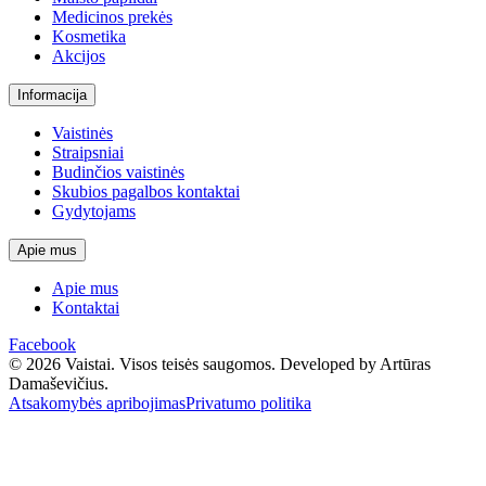
Medicinos prekės
Kosmetika
Akcijos
Informacija
Vaistinės
Straipsniai
Budinčios vaistinės
Skubios pagalbos kontaktai
Gydytojams
Apie mus
Apie mus
Kontaktai
Facebook
© 2026 Vaistai. Visos teisės saugomos.
Developed by Artūras
Damaševičius.
Atsakomybės apribojimas
Privatumo politika