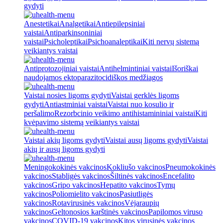
gydyti
Anestetikai
Analgetikai
Antiepilepsiniai
vaistai
Antiparkinsoniniai
vaistai
Psicholeptikai
Psichoanaleptikai
Kiti nervų sistemą
veikiantys vaistai
Antiprotozojiniai vaistai
Antihelmintiniai vaistai
Išoriškai
naudojamos ektoparazitocidiškos medžiagos
Vaistai nosies ligoms gydyti
Vaistai gerklės ligoms
gydyti
Antiastminiai vaistai
Vaistai nuo kosulio ir
peršalimo
Rezorbcinio veikimo antihistamininiai vaistai
Kiti
kvėpavimo sistemą veikiantys vaistai
Vaistai akių ligoms gydyti
Vaistai ausų ligoms gydyti
Vaistai
akių ir ausų ligoms gydyti
Meningokokinės vakcinos
Kokliušo vakcinos
Pneumokokinės
vakcinos
Stabligės vakcinos
Šiltinės vakcinos
Encefalito
vakcinos
Gripo vakcinos
Hepatito vakcinos
Tymų
vakcinos
Poliomielito vakcinos
Pasiutligės
vakcinos
Rotavirusinės vakcinos
Vėjaraupių
vakcinos
Geltonosios karštinės vakcinos
Papilomos viruso
vakcinos
COVID-19 vakcinos
Kitos virusinės vakcinos