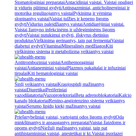
Stomatologiniai preparatai
Antacidiniai vaistai. Vaistai opaligei
ir vidurių pūtimui gydyti
Antispazminiai, anticholinerginiai ir
motoriką reguliuojantys vaistai
Pykinimą ir vėmimą
slopinantys vaistai
Vaistai tulžies ir kepenų ligoms
gydyti
Vidurius paleidžiantys vaistai
Antidiarėjiniai vaistai.
Vaistai žarnyno infekcinėms ir uždegiminėms ligoms
gydyti
Vaistai nutukimui gydyti, išskyrus dietinius
produktus
Virškinimą gerinantys, taip pat fermentai
Vaistai
diabetui gydyti
Vitaminai
Mineralinės medžiagos
Kiti
virškinimo sistemą ir metabolizmą veikiantys vaistai
Antitromboziniai vaistai
Antihemoraginiai
vaistai
Antianeminiai vaistai
Plazmos pakaitalai ir infuziniai
tirpalai
Kiti hematologiniai vaistai
Širdį veikiantys vaistai
Kraujospūdį mažinantys
vaistai
Diuretikai
Periferiniai
vazodilatatoriai
Vazoprotektoriai
Beta adrenoblokatoriai
Kalcio
kanalų blokatoriai
Renino-angiotenzino sistemą veikiantys
vaistai
Serumo lipidų kiekį mažinantys vaistai
Priešgrybeliniai vaistai, vartojami odos ligoms gydyti
Odą
minkštinantys ir apsaugantys preparatai
Vaistai žaizdoms ir
opoms gydyti
Niežulį mažinantys vaistai, taip pat
antihistamininiai vaistai, anestetikai ir kt.
Vaistai psoriazei