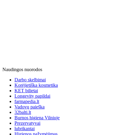
Naudingos nuorodos
Darbo skelbimai
Korėjietiška kosmetika
KET bilietai
Longevity papildai
farmapedia.lt
Vadovų paieška
32balti.lt
Burnos higiena Vilniuje
Prezervatyvai
lubrikantai
Higienos pažymėjimas