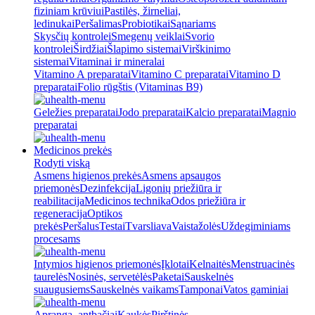
fiziniam krūviui
Pastilės, žirneliai,
ledinukai
Peršalimas
Probiotikai
Sąnariams
Skysčių kontrolei
Smegenų veiklai
Svorio
kontrolei
Širdžiai
Šlapimo sistemai
Virškinimo
sistemai
Vitaminai ir mineralai
Vitamino A preparatai
Vitamino C preparatai
Vitamino D
preparatai
Folio rūgštis (Vitaminas B9)
Geležies preparatai
Jodo preparatai
Kalcio preparatai
Magnio
preparatai
Medicinos prekės
Rodyti viską
Asmens higienos prekės
Asmens apsaugos
priemonės
Dezinfekcija
Ligonių priežiūra ir
reabilitacija
Medicinos technika
Odos priežiūra ir
regeneracija
Optikos
prekės
Peršalus
Testai
Tvarsliava
Vaistažolės
Uždegiminiams
procesams
Intymios higienos priemonės
Įklotai
Kelnaitės
Menstruacinės
taurelės
Nosinės, servetėlės
Paketai
Sauskelnės
suaugusiems
Sauskelnės vaikams
Tamponai
Vatos gaminiai
Apranga, antbačiai
Kaukės
Pirštinės,