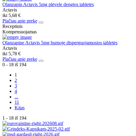
Olanzapin Actavis 5mg plėvele dengtos tabletės
Actavis
iki
5,68 €
Plačiau apie prekę
Receptinis
Kompensuojamas
Olanzapine Actavis 5mg burnoje disperguojamosios tabletės
Actavis
iki
5,78 €
Plačiau apie prekę
0 - 18 iš 194
1
2
3
4
...
11
Kitas
1 - 18 iš 194