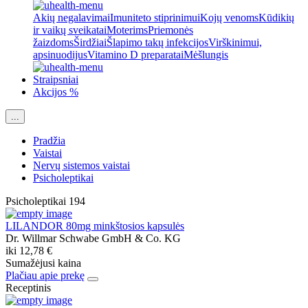
Akių negalavimai
Imuniteto stiprinimui
Kojų venoms
Kūdikių
ir vaikų sveikatai
Moterims
Priemonės
žaizdoms
Širdžiai
Šlapimo takų infekcijos
Virškinimui,
apsinuodijus
Vitamino D preparatai
Mėšlungis
Straipsniai
Akcijos %
...
Pradžia
Vaistai
Nervų sistemos vaistai
Psicholeptikai
Psicholeptikai
194
LILANDOR 80mg minkštosios kapsulės
Dr. Willmar Schwabe GmbH & Co. KG
iki
12,78 €
Sumažėjusi kaina
Plačiau apie prekę
Receptinis