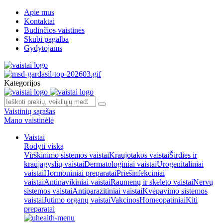
Apie mus
Kontaktai
Budinčios vaistinės
Skubi pagalba
Gydytojams
Kategorijos
Vaistinių sąrašas
Mano vaistinėlė
Vaistai
Rodyti viską
Virškinimo sistemos vaistai
Kraujotakos vaistai
Širdies ir
kraujagyslių vaistai
Dermatologiniai vaistai
Urogenitaliniai
vaistai
Hormoniniai preparatai
Priešinfekciniai
vaistai
Antinavikiniai vaistai
Raumenų ir skeleto vaistai
Nervų
sistemos vaistai
Antiparazitiniai vaistai
Kvėpavimo sistemos
vaistai
Jutimo organų vaistai
Vakcinos
Homeopatiniai
Kiti
preparatai