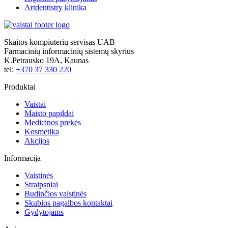
Artdentistry klinika
Skaitos kompiuterių servisas UAB
Farmacinių informacinių sistemų skyrius
K.Petrausko 19A, Kaunas
tel:
+370 37 330 220
Produktai
Vaistai
Maisto papildai
Medicinos prekės
Kosmetika
Akcijos
Informacija
Vaistinės
Straipsniai
Budinčios vaistinės
Skubios pagalbos kontaktai
Gydytojams