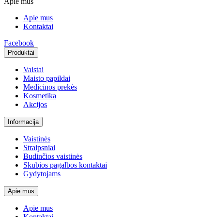
Apie mus
Apie mus
Kontaktai
Facebook
Produktai
Vaistai
Maisto papildai
Medicinos prekės
Kosmetika
Akcijos
Informacija
Vaistinės
Straipsniai
Budinčios vaistinės
Skubios pagalbos kontaktai
Gydytojams
Apie mus
Apie mus
Kontaktai