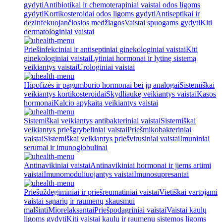
gydyti
Antibiotikai ir chemoterapiniai vaistai odos ligoms
gydyti
Kortikosteroidai odos ligoms gydyti
Antiseptikai ir
dezinfekuojančiosios medžiagos
Vaistai spuogams gydyti
Kiti
dermatologiniai vaistai
Priešinfekciniai ir antiseptiniai ginekologiniai vaistai
Kiti
ginekologiniai vaistai
Lytiniai hormonai ir lytinę sistemą
veikiantys vaistai
Urologiniai vaistai
Hipofizės ir pagumburio hormonai bei jų analogai
Sistemiškai
veikiantys kortikosteroidai
Skydliaukę veikiantys vaistai
Kasos
hormonai
Kalcio apykaitą veikiantys vaistai
Sistemiškai veikiantys antibakteriniai vaistai
Sistemiškai
veikiantys priešgrybeliniai vaistai
Priešmikobakteriniai
vaistai
Sistemiškai veikiantys priešvirusiniai vaistai
Imuniniai
serumai ir imunoglobulinai
Antinavikiniai vaistai
Antinavikiniai hormonai ir jiems artimi
vaistai
Imunomoduliuojantys vaistai
Imunosupresantai
Priešuždegiminiai ir priešreumatiniai vaistai
Vietiškai vartojami
vaistai sąnarių ir raumenų skausmui
malšinti
Miorelaksantai
Priešpodagriniai vaistai
Vaistai kaulų
ligoms gydyti
Kiti vaistai kaulų ir raumenų sistemos ligoms