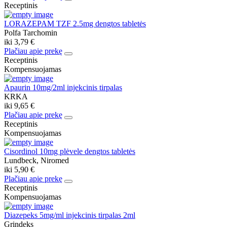
Receptinis
LORAZEPAM TZF 2.5mg dengtos tabletės
Polfa Tarchomin
iki
3,79 €
Plačiau apie prekę
Receptinis
Kompensuojamas
Apaurin 10mg/2ml injekcinis tirpalas
KRKA
iki
9,65 €
Plačiau apie prekę
Receptinis
Kompensuojamas
Cisordinol 10mg plėvele dengtos tabletės
Lundbeck, Niromed
iki
5,90 €
Plačiau apie prekę
Receptinis
Kompensuojamas
Diazepeks 5mg/ml injekcinis tirpalas 2ml
Grindeks