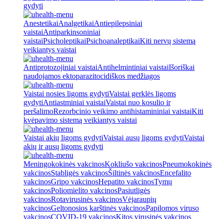
gydyti
Anestetikai
Analgetikai
Antiepilepsiniai
vaistai
Antiparkinsoniniai
vaistai
Psicholeptikai
Psichoanaleptikai
Kiti nervų sistemą
veikiantys vaistai
Antiprotozojiniai vaistai
Antihelmintiniai vaistai
Išoriškai
naudojamos ektoparazitocidiškos medžiagos
Vaistai nosies ligoms gydyti
Vaistai gerklės ligoms
gydyti
Antiastminiai vaistai
Vaistai nuo kosulio ir
peršalimo
Rezorbcinio veikimo antihistamininiai vaistai
Kiti
kvėpavimo sistemą veikiantys vaistai
Vaistai akių ligoms gydyti
Vaistai ausų ligoms gydyti
Vaistai
akių ir ausų ligoms gydyti
Meningokokinės vakcinos
Kokliušo vakcinos
Pneumokokinės
vakcinos
Stabligės vakcinos
Šiltinės vakcinos
Encefalito
vakcinos
Gripo vakcinos
Hepatito vakcinos
Tymų
vakcinos
Poliomielito vakcinos
Pasiutligės
vakcinos
Rotavirusinės vakcinos
Vėjaraupių
vakcinos
Geltonosios karštinės vakcinos
Papilomos viruso
vakcinos
COVID-19 vakcinos
Kitos virusinės vakcinos