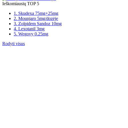
Ieškomiausių TOP 5
1. Skudexa 75mg+25mg
2. Mounjaro 5mg/dozėje
3. Zolpidem Sandoz 10mg
4. Lexotanil 3mg
5. Wegovy 0.25mg
Rodyti visus