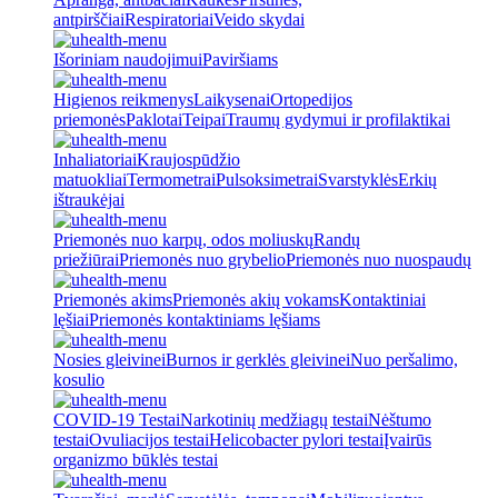
antpirščiai
Respiratoriai
Veido skydai
Išoriniam naudojimui
Paviršiams
Higienos reikmenys
Laikysenai
Ortopedijos
priemonės
Paklotai
Teipai
Traumų gydymui ir profilaktikai
Inhaliatoriai
Kraujospūdžio
matuokliai
Termometrai
Pulsoksimetrai
Svarstyklės
Erkių
ištraukėjai
Priemonės nuo karpų, odos moliuskų
Randų
priežiūrai
Priemonės nuo grybelio
Priemonės nuo nuospaudų
Priemonės akims
Priemonės akių vokams
Kontaktiniai
lęšiai
Priemonės kontaktiniams lęšiams
Nosies gleivinei
Burnos ir gerklės gleivinei
Nuo peršalimo,
kosulio
COVID-19 Testai
Narkotinių medžiagų testai
Nėštumo
testai
Ovuliacijos testai
Helicobacter pylori testai
Įvairūs
organizmo būklės testai