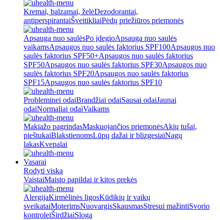
Kremai, balzamai, želė
Dezodorantai,
antiperspirantai
Šveitikliai
Pėdų priežiūros priemonės
Apsauga nuo saulės
Po įdegio
Apsauga nuo saulės
vaikams
Apsaugos nuo saulės faktorius SPF100
Apsaugos nuo
saulės faktorius SPF50+
Apsaugos nuo saulės faktorius
SPF50
Apsaugos nuo saulės faktorius SPF30
Apsaugos nuo
saulės faktorius SPF20
Apsaugos nuo saulės faktorius
SPF15
Apsaugos nuo saulės faktorius SPF10
Probleminei odai
Brandžiai odai
Sausai odai
Jaunai
odai
Normaliai odai
Vaikams
Makiažo pagrindas
Maskuojančios priemonės
Akių tušai,
pieštukai
Blakstienoms
Lūpų dažai ir blizgesiai
Nagų
lakas
Kvepalai
Vasarai
Rodyti viską
Vaistai
Maisto papildai ir kitos prekės
Alergija
Kirmėlinės ligos
Kūdikių ir vaikų
sveikatai
Moterims
Nuovargis
Skausmas
Stresui mažinti
Svorio
kontrolei
Širdžiai
Sloga