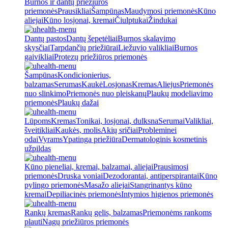
Burnos ir dantų priežiūros
priemonės
Prausikliai
Šampūnas
Maudymosi priemonės
Kūno
aliejai
Kūno losjonai, kremai
Čiulptukai
Žindukai
Dantų pastos
Dantų šepetėliai
Burnos skalavimo
skysčiai
Tarpdančių priežiūrai
Liežuvio valikliai
Burnos
gaivikliai
Protezų priežiūros priemonės
Šampūnas
Kondicionierius,
balzamas
Serumas
Kaukė
Losjonas
Kremas
Aliejus
Priemonės
nuo slinkimo
Priemonės nuo pleiskanų
Plaukų modeliavimo
priemonės
Plaukų dažai
Lūpoms
Kremas
Tonikai, losjonai, dulksna
Serumai
Valikliai,
šveitikliai
Kaukės, molis
Akių sričiai
Probleminei
odai
Vyrams
Ypatinga priežiūra
Dermatologinis kosmetinis
užpildas
Kūno pieneliai, kremai, balzamai, aliejai
Prausimosi
priemonės
Druska voniai
Dezodorantai, antiperspirantai
Kūno
pylingo priemonės
Masažo aliejai
Stangrinantys kūno
kremai
Depiliacinės priemonės
Intymios higienos priemonės
Rankų kremas
Rankų gelis, balzamas
Priemonėms rankoms
plauti
Nagų priežiūros priemonės