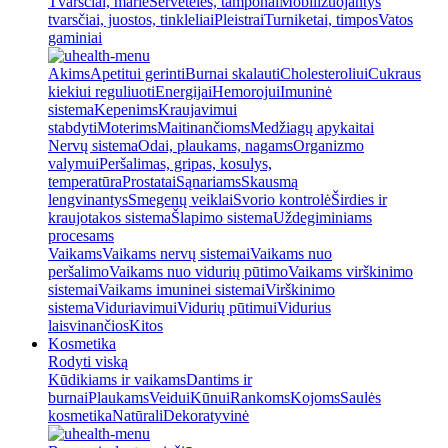
Tvarsčiai, marlė
Servetėlės, tamponai
Mobilizuojantys
tvarsčiai, juostos, tinkleliai
Pleistrai
Turniketai, timpos
Vatos
gaminiai
Akims
Apetitui gerinti
Burnai skalauti
Cholesteroliui
Cukraus
kiekiui reguliuoti
Energijai
Hemorojui
Imuninė
sistema
Kepenims
Kraujavimui
stabdyti
Moterims
Maitinančioms
Medžiagų apykaitai
Nervų sistema
Odai, plaukams, nagams
Organizmo
valymui
Peršalimas, gripas, kosulys,
temperatūra
Prostatai
Sąnariams
Skausmą
lengvinantys
Smegenų veiklai
Svorio kontrolė
Širdies ir
kraujotakos sistema
Šlapimo sistema
Uždegiminiams
procesams
Vaikams
Vaikams nervų sistemai
Vaikams nuo
peršalimo
Vaikams nuo vidurių pūtimo
Vaikams virškinimo
sistemai
Vaikams imuninei sistemai
Virškinimo
sistema
Viduriavimui
Vidurių pūtimui
Vidurius
laisvinančios
Kitos
Kosmetika
Rodyti viską
Kūdikiams ir vaikams
Dantims ir
burnai
Plaukams
Veidui
Kūnui
Rankoms
Kojoms
Saulės
kosmetika
Natūrali
Dekoratyvinė