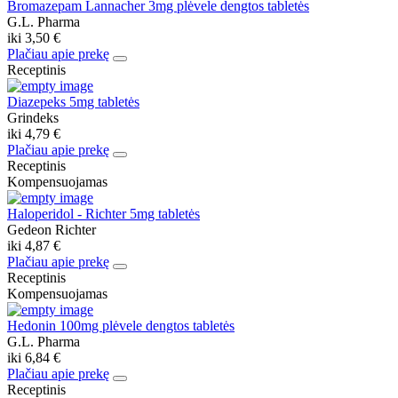
Bromazepam Lannacher 3mg plėvele dengtos tabletės
G.L. Pharma
iki
3,50 €
Plačiau apie prekę
Receptinis
Diazepeks 5mg tabletės
Grindeks
iki
4,79 €
Plačiau apie prekę
Receptinis
Kompensuojamas
Haloperidol - Richter 5mg tabletės
Gedeon Richter
iki
4,87 €
Plačiau apie prekę
Receptinis
Kompensuojamas
Hedonin 100mg plėvele dengtos tabletės
G.L. Pharma
iki
6,84 €
Plačiau apie prekę
Receptinis