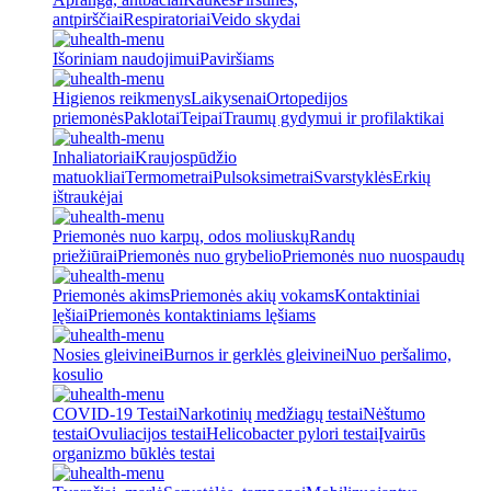
antpirščiai
Respiratoriai
Veido skydai
Išoriniam naudojimui
Paviršiams
Higienos reikmenys
Laikysenai
Ortopedijos
priemonės
Paklotai
Teipai
Traumų gydymui ir profilaktikai
Inhaliatoriai
Kraujospūdžio
matuokliai
Termometrai
Pulsoksimetrai
Svarstyklės
Erkių
ištraukėjai
Priemonės nuo karpų, odos moliuskų
Randų
priežiūrai
Priemonės nuo grybelio
Priemonės nuo nuospaudų
Priemonės akims
Priemonės akių vokams
Kontaktiniai
lęšiai
Priemonės kontaktiniams lęšiams
Nosies gleivinei
Burnos ir gerklės gleivinei
Nuo peršalimo,
kosulio
COVID-19 Testai
Narkotinių medžiagų testai
Nėštumo
testai
Ovuliacijos testai
Helicobacter pylori testai
Įvairūs
organizmo būklės testai