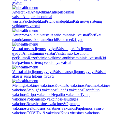
gydyti
Anestetikai
Analgetikai
Antiepilepsiniai
vaistai
Antiparkinsoniniai
vaistai
Psicholeptikai
Psichoanaleptikai
Kiti nervų sistemą
veikiantys vaistai
Antiprotozojiniai vaistai
Antihelmintiniai vaistai
Išoriškai
naudojamos ektoparazitocidiškos medžiagos
Vaistai nosies ligoms gydyti
Vaistai gerklės ligoms
gydyti
Antiastminiai vaistai
Vaistai nuo kosulio ir
peršalimo
Rezorbcinio veikimo antihistamininiai vaistai
Kiti
kvėpavimo sistemą veikiantys vaistai
Vaistai akių ligoms gydyti
Vaistai ausų ligoms gydyti
Vaistai
akių ir ausų ligoms gydyti
Meningokokinės vakcinos
Kokliušo vakcinos
Pneumokokinės
vakcinos
Stabligės vakcinos
Šiltinės vakcinos
Encefalito
vakcinos
Gripo vakcinos
Hepatito vakcinos
Tymų
vakcinos
Poliomielito vakcinos
Pasiutligės
vakcinos
Rotavirusinės vakcinos
Vėjaraupių
vakcinos
Geltonosios karštinės vakcinos
Papilomos viruso
vakcinos
COVID-19 vakcinos
Kitos virusinės vakcinos