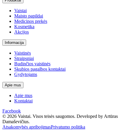
Produktai
Vaistai
Maisto papildai
Medicinos prekės
Kosmetika
Akcijos
Informacija
Vaistinės
Straipsniai
Budinčios vaistinės
Skubios pagalbos kontaktai
Gydytojams
Apie mus
Apie mus
Kontaktai
Facebook
© 2026 Vaistai. Visos teisės saugomos.
Developed by Artūras
Damaševičius.
Atsakomybės apribojimas
Privatumo politika