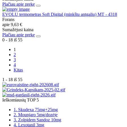
Plačiau apie prekę
EVOLU termometras Soft Digital (minkštu antgaliu) MT - 4318
Forans
apie
9,63 €
Sumažėjusi kaina
Plačiau apie prekę
0 - 18 iš 55
1
2
3
4
Kitas
1 - 18 iš 55
Ieškomiausių TOP 5
1. Skudexa 75mg+25mg
2. Mounjaro 5mg/dozėje
3. Zolpidem Sandoz 10mg
4. Lexotanil 3mg