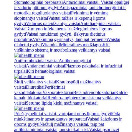
Stomatologiniai preparatai
Antacidiniai vaistai. Vaistai opaligei
ir vidurių pūtimui gydyti
Antispazminiai, anticholinerginiai ir
motoriką reguliuojantys vaistai
Pykinimą ir vėmimą
slopinantys vaistai
Vaistai tulžies ir kepenų ligoms
gydyti
Vidurius paleidžiantys vaistai
Antidiarėjiniai vaistai.
Vaistai žarnyno infekcinėms ir uždegiminėms ligoms
gydyti
Vaistai nutukimui gydyti, išskyrus dietinius
produktus
Virškinimą gerinantys, taip pat fermentai
Vaistai
diabetui gydyti
Vitaminai
Mineralinės medžiagos
Kiti
virškinimo sistemą ir metabolizmą veikiantys vaistai
Antitromboziniai vaistai
Antihemoraginiai
vaistai
Antianeminiai vaistai
Plazmos pakaitalai ir infuziniai
tirpalai
Kiti hematologiniai vaistai
Širdį veikiantys vaistai
Kraujospūdį mažinantys
vaistai
Diuretikai
Periferiniai
vazodilatatoriai
Vazoprotektoriai
Beta adrenoblokatoriai
Kalcio
kanalų blokatoriai
Renino-angiotenzino sistemą veikiantys
vaistai
Serumo lipidų kiekį mažinantys vaistai
Priešgrybeliniai vaistai, vartojami odos ligoms gydyti
Odą
minkštinantys ir apsaugantys preparatai
Vaistai žaizdoms ir
opoms gydyti
Niežulį mažinantys vaistai, taip pat
antihistamininiai vaistai, anestetikai ir kt.
Vaistai psoriazei