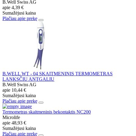
B.Well Swiss AG
apie
4,39 €
Sumažėjusi kaina
Plačiau apie prekę
B.WELL WT - 04 SKAITMENINIS TERMOMETRAS
LANKSČIU ANTGALIU
B.Well Swiss AG
apie
10,44 €
Sumažėjusi kaina
Plačiau apie prekę
Termometras skaitmeninis bekontaktis NC200
Microlife
apie
48,93 €
Sumažėjusi kaina
Plačiau apie prekę