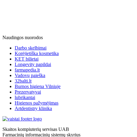
Naudingos nuorodos
Darbo skelbimai
Korėjietiška kosmetika
KET bilietai
Longevity papildai
farmapedia.lt
Vadovų paieška
32balti.lt
Burnos higiena Vilniuje
Prezervatyvai
lubrikantai
Higienos pažymėjimas
Artdentistry klinika
Skaitos kompiuterių servisas UAB
Farmacinių informacinių sistemų skyrius