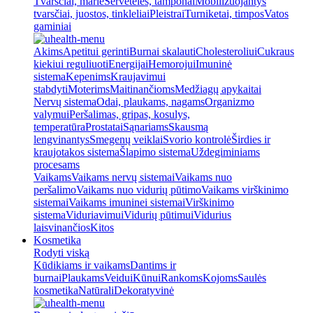
Tvarsčiai, marlė
Servetėlės, tamponai
Mobilizuojantys
tvarsčiai, juostos, tinkleliai
Pleistrai
Turniketai, timpos
Vatos
gaminiai
Akims
Apetitui gerinti
Burnai skalauti
Cholesteroliui
Cukraus
kiekiui reguliuoti
Energijai
Hemorojui
Imuninė
sistema
Kepenims
Kraujavimui
stabdyti
Moterims
Maitinančioms
Medžiagų apykaitai
Nervų sistema
Odai, plaukams, nagams
Organizmo
valymui
Peršalimas, gripas, kosulys,
temperatūra
Prostatai
Sąnariams
Skausmą
lengvinantys
Smegenų veiklai
Svorio kontrolė
Širdies ir
kraujotakos sistema
Šlapimo sistema
Uždegiminiams
procesams
Vaikams
Vaikams nervų sistemai
Vaikams nuo
peršalimo
Vaikams nuo vidurių pūtimo
Vaikams virškinimo
sistemai
Vaikams imuninei sistemai
Virškinimo
sistema
Viduriavimui
Vidurių pūtimui
Vidurius
laisvinančios
Kitos
Kosmetika
Rodyti viską
Kūdikiams ir vaikams
Dantims ir
burnai
Plaukams
Veidui
Kūnui
Rankoms
Kojoms
Saulės
kosmetika
Natūrali
Dekoratyvinė