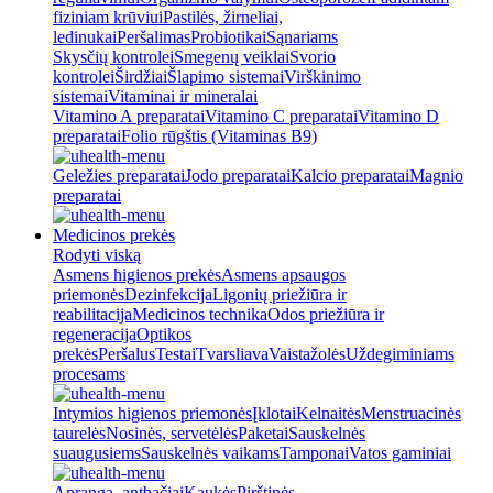
fiziniam krūviui
Pastilės, žirneliai,
ledinukai
Peršalimas
Probiotikai
Sąnariams
Skysčių kontrolei
Smegenų veiklai
Svorio
kontrolei
Širdžiai
Šlapimo sistemai
Virškinimo
sistemai
Vitaminai ir mineralai
Vitamino A preparatai
Vitamino C preparatai
Vitamino D
preparatai
Folio rūgštis (Vitaminas B9)
Geležies preparatai
Jodo preparatai
Kalcio preparatai
Magnio
preparatai
Medicinos prekės
Rodyti viską
Asmens higienos prekės
Asmens apsaugos
priemonės
Dezinfekcija
Ligonių priežiūra ir
reabilitacija
Medicinos technika
Odos priežiūra ir
regeneracija
Optikos
prekės
Peršalus
Testai
Tvarsliava
Vaistažolės
Uždegiminiams
procesams
Intymios higienos priemonės
Įklotai
Kelnaitės
Menstruacinės
taurelės
Nosinės, servetėlės
Paketai
Sauskelnės
suaugusiems
Sauskelnės vaikams
Tamponai
Vatos gaminiai
Apranga, antbačiai
Kaukės
Pirštinės,