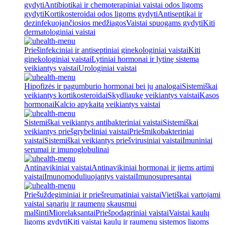
gydyti
Antibiotikai ir chemoterapiniai vaistai odos ligoms
gydyti
Kortikosteroidai odos ligoms gydyti
Antiseptikai ir
dezinfekuojančiosios medžiagos
Vaistai spuogams gydyti
Kiti
dermatologiniai vaistai
Priešinfekciniai ir antiseptiniai ginekologiniai vaistai
Kiti
ginekologiniai vaistai
Lytiniai hormonai ir lytinę sistemą
veikiantys vaistai
Urologiniai vaistai
Hipofizės ir pagumburio hormonai bei jų analogai
Sistemiškai
veikiantys kortikosteroidai
Skydliaukę veikiantys vaistai
Kasos
hormonai
Kalcio apykaitą veikiantys vaistai
Sistemiškai veikiantys antibakteriniai vaistai
Sistemiškai
veikiantys priešgrybeliniai vaistai
Priešmikobakteriniai
vaistai
Sistemiškai veikiantys priešvirusiniai vaistai
Imuniniai
serumai ir imunoglobulinai
Antinavikiniai vaistai
Antinavikiniai hormonai ir jiems artimi
vaistai
Imunomoduliuojantys vaistai
Imunosupresantai
Priešuždegiminiai ir priešreumatiniai vaistai
Vietiškai vartojami
vaistai sąnarių ir raumenų skausmui
malšinti
Miorelaksantai
Priešpodagriniai vaistai
Vaistai kaulų
ligoms gydyti
Kiti vaistai kaulų ir raumenų sistemos ligoms