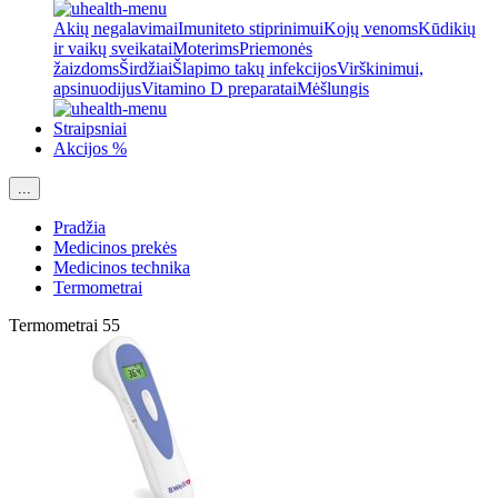
Akių negalavimai
Imuniteto stiprinimui
Kojų venoms
Kūdikių
ir vaikų sveikatai
Moterims
Priemonės
žaizdoms
Širdžiai
Šlapimo takų infekcijos
Virškinimui,
apsinuodijus
Vitamino D preparatai
Mėšlungis
Straipsniai
Akcijos %
...
Pradžia
Medicinos prekės
Medicinos technika
Termometrai
Termometrai
55