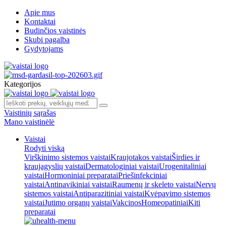
Apie mus
Kontaktai
Budinčios vaistinės
Skubi pagalba
Gydytojams
Kategorijos
Vaistinių sąrašas
Mano vaistinėlė
Vaistai
Rodyti viską
Virškinimo sistemos vaistai
Kraujotakos vaistai
Širdies ir
kraujagyslių vaistai
Dermatologiniai vaistai
Urogenitaliniai
vaistai
Hormoniniai preparatai
Priešinfekciniai
vaistai
Antinavikiniai vaistai
Raumenų ir skeleto vaistai
Nervų
sistemos vaistai
Antiparazitiniai vaistai
Kvėpavimo sistemos
vaistai
Jutimo organų vaistai
Vakcinos
Homeopatiniai
Kiti
preparatai