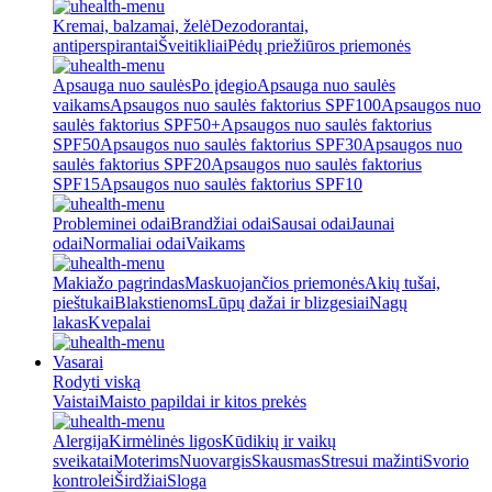
Kremai, balzamai, želė
Dezodorantai,
antiperspirantai
Šveitikliai
Pėdų priežiūros priemonės
Apsauga nuo saulės
Po įdegio
Apsauga nuo saulės
vaikams
Apsaugos nuo saulės faktorius SPF100
Apsaugos nuo
saulės faktorius SPF50+
Apsaugos nuo saulės faktorius
SPF50
Apsaugos nuo saulės faktorius SPF30
Apsaugos nuo
saulės faktorius SPF20
Apsaugos nuo saulės faktorius
SPF15
Apsaugos nuo saulės faktorius SPF10
Probleminei odai
Brandžiai odai
Sausai odai
Jaunai
odai
Normaliai odai
Vaikams
Makiažo pagrindas
Maskuojančios priemonės
Akių tušai,
pieštukai
Blakstienoms
Lūpų dažai ir blizgesiai
Nagų
lakas
Kvepalai
Vasarai
Rodyti viską
Vaistai
Maisto papildai ir kitos prekės
Alergija
Kirmėlinės ligos
Kūdikių ir vaikų
sveikatai
Moterims
Nuovargis
Skausmas
Stresui mažinti
Svorio
kontrolei
Širdžiai
Sloga