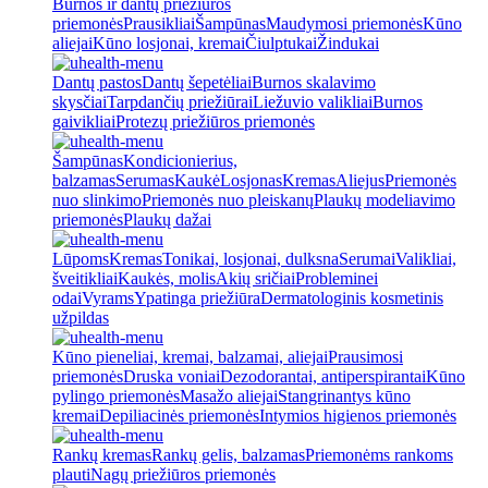
Burnos ir dantų priežiūros
priemonės
Prausikliai
Šampūnas
Maudymosi priemonės
Kūno
aliejai
Kūno losjonai, kremai
Čiulptukai
Žindukai
Dantų pastos
Dantų šepetėliai
Burnos skalavimo
skysčiai
Tarpdančių priežiūrai
Liežuvio valikliai
Burnos
gaivikliai
Protezų priežiūros priemonės
Šampūnas
Kondicionierius,
balzamas
Serumas
Kaukė
Losjonas
Kremas
Aliejus
Priemonės
nuo slinkimo
Priemonės nuo pleiskanų
Plaukų modeliavimo
priemonės
Plaukų dažai
Lūpoms
Kremas
Tonikai, losjonai, dulksna
Serumai
Valikliai,
šveitikliai
Kaukės, molis
Akių sričiai
Probleminei
odai
Vyrams
Ypatinga priežiūra
Dermatologinis kosmetinis
užpildas
Kūno pieneliai, kremai, balzamai, aliejai
Prausimosi
priemonės
Druska voniai
Dezodorantai, antiperspirantai
Kūno
pylingo priemonės
Masažo aliejai
Stangrinantys kūno
kremai
Depiliacinės priemonės
Intymios higienos priemonės
Rankų kremas
Rankų gelis, balzamas
Priemonėms rankoms
plauti
Nagų priežiūros priemonės