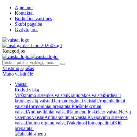
Apie mus
Kontaktai
Budinčios vaistinės
Skubi pagalba
Gydytojams
Kategorijos
Vaistinių sąrašas
Mano vaistinėlė
Vaistai
Rodyti viską
Virškinimo sistemos vaistai
Kraujotakos vaistai
Širdies ir
kraujagyslių vaistai
Dermatologiniai vaistai
Urogenitaliniai
vaistai
Hormoniniai preparatai
Priešinfekciniai
vaistai
Antinavikiniai vaistai
Raumenų ir skeleto vaistai
Nervų
sistemos vaistai
Antiparazitiniai vaistai
Kvėpavimo sistemos
vaistai
Jutimo organų vaistai
Vakcinos
Homeopatiniai
Kiti
preparatai