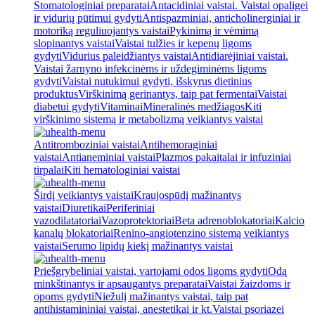
Stomatologiniai preparatai
Antacidiniai vaistai. Vaistai opaligei
ir vidurių pūtimui gydyti
Antispazminiai, anticholinerginiai ir
motoriką reguliuojantys vaistai
Pykinimą ir vėmimą
slopinantys vaistai
Vaistai tulžies ir kepenų ligoms
gydyti
Vidurius paleidžiantys vaistai
Antidiarėjiniai vaistai.
Vaistai žarnyno infekcinėms ir uždegiminėms ligoms
gydyti
Vaistai nutukimui gydyti, išskyrus dietinius
produktus
Virškinimą gerinantys, taip pat fermentai
Vaistai
diabetui gydyti
Vitaminai
Mineralinės medžiagos
Kiti
virškinimo sistemą ir metabolizmą veikiantys vaistai
Antitromboziniai vaistai
Antihemoraginiai
vaistai
Antianeminiai vaistai
Plazmos pakaitalai ir infuziniai
tirpalai
Kiti hematologiniai vaistai
Širdį veikiantys vaistai
Kraujospūdį mažinantys
vaistai
Diuretikai
Periferiniai
vazodilatatoriai
Vazoprotektoriai
Beta adrenoblokatoriai
Kalcio
kanalų blokatoriai
Renino-angiotenzino sistemą veikiantys
vaistai
Serumo lipidų kiekį mažinantys vaistai
Priešgrybeliniai vaistai, vartojami odos ligoms gydyti
Odą
minkštinantys ir apsaugantys preparatai
Vaistai žaizdoms ir
opoms gydyti
Niežulį mažinantys vaistai, taip pat
antihistamininiai vaistai, anestetikai ir kt.
Vaistai psoriazei