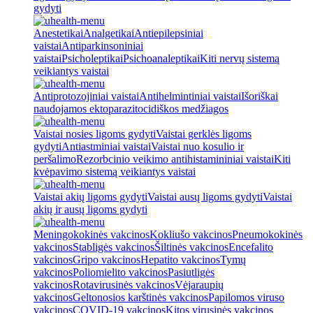
gydyti
Anestetikai
Analgetikai
Antiepilepsiniai
vaistai
Antiparkinsoniniai
vaistai
Psicholeptikai
Psichoanaleptikai
Kiti nervų sistemą
veikiantys vaistai
Antiprotozojiniai vaistai
Antihelmintiniai vaistai
Išoriškai
naudojamos ektoparazitocidiškos medžiagos
Vaistai nosies ligoms gydyti
Vaistai gerklės ligoms
gydyti
Antiastminiai vaistai
Vaistai nuo kosulio ir
peršalimo
Rezorbcinio veikimo antihistamininiai vaistai
Kiti
kvėpavimo sistemą veikiantys vaistai
Vaistai akių ligoms gydyti
Vaistai ausų ligoms gydyti
Vaistai
akių ir ausų ligoms gydyti
Meningokokinės vakcinos
Kokliušo vakcinos
Pneumokokinės
vakcinos
Stabligės vakcinos
Šiltinės vakcinos
Encefalito
vakcinos
Gripo vakcinos
Hepatito vakcinos
Tymų
vakcinos
Poliomielito vakcinos
Pasiutligės
vakcinos
Rotavirusinės vakcinos
Vėjaraupių
vakcinos
Geltonosios karštinės vakcinos
Papilomos viruso
vakcinos
COVID-19 vakcinos
Kitos virusinės vakcinos