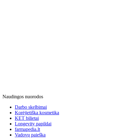
Naudingos nuorodos
Darbo skelbimai
Korėjietiška kosmetika
KET bilietai
Longevity papildai
farmapedia.lt
Vadovų paieška