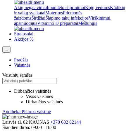
Akių negalavimai
Imuniteto stiprinimui
Kojų venoms
Kūdikių
ir vaikų sveikatai
Moterims
Priemonės
žaizdoms
Širdžiai
Šlapimo takų infekcijos
Virškinimui,
apsinuodijus
Vitamino D preparatai
Mėšlungis
Straipsniai
Akcijos %
...
Pradžia
Vaistinės
Vaistinių sąrašas
Dirbančios vaistinės
Visos vaistinės
Dirbančios vaistinės
Apotheka Pharma vaistinė
Laisvės al. 82 KAUNAS
+370 682 82144
Šiandien dirba:
09:00 - 16:00