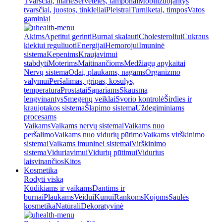
Tvarsčiai, marlė
Servetėlės, tamponai
Mobilizuojantys
tvarsčiai, juostos, tinkleliai
Pleistrai
Turniketai, timpos
Vatos
gaminiai
Akims
Apetitui gerinti
Burnai skalauti
Cholesteroliui
Cukraus
kiekiui reguliuoti
Energijai
Hemorojui
Imuninė
sistema
Kepenims
Kraujavimui
stabdyti
Moterims
Maitinančioms
Medžiagų apykaitai
Nervų sistema
Odai, plaukams, nagams
Organizmo
valymui
Peršalimas, gripas, kosulys,
temperatūra
Prostatai
Sąnariams
Skausmą
lengvinantys
Smegenų veiklai
Svorio kontrolė
Širdies ir
kraujotakos sistema
Šlapimo sistema
Uždegiminiams
procesams
Vaikams
Vaikams nervų sistemai
Vaikams nuo
peršalimo
Vaikams nuo vidurių pūtimo
Vaikams virškinimo
sistemai
Vaikams imuninei sistemai
Virškinimo
sistema
Viduriavimui
Vidurių pūtimui
Vidurius
laisvinančios
Kitos
Kosmetika
Rodyti viską
Kūdikiams ir vaikams
Dantims ir
burnai
Plaukams
Veidui
Kūnui
Rankoms
Kojoms
Saulės
kosmetika
Natūrali
Dekoratyvinė