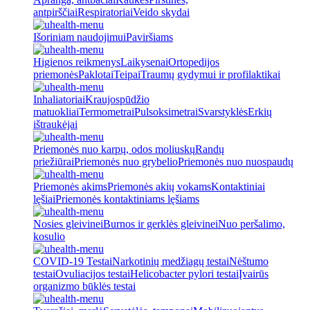
antpirščiai
Respiratoriai
Veido skydai
Išoriniam naudojimui
Paviršiams
Higienos reikmenys
Laikysenai
Ortopedijos
priemonės
Paklotai
Teipai
Traumų gydymui ir profilaktikai
Inhaliatoriai
Kraujospūdžio
matuokliai
Termometrai
Pulsoksimetrai
Svarstyklės
Erkių
ištraukėjai
Priemonės nuo karpų, odos moliuskų
Randų
priežiūrai
Priemonės nuo grybelio
Priemonės nuo nuospaudų
Priemonės akims
Priemonės akių vokams
Kontaktiniai
lęšiai
Priemonės kontaktiniams lęšiams
Nosies gleivinei
Burnos ir gerklės gleivinei
Nuo peršalimo,
kosulio
COVID-19 Testai
Narkotinių medžiagų testai
Nėštumo
testai
Ovuliacijos testai
Helicobacter pylori testai
Įvairūs
organizmo būklės testai