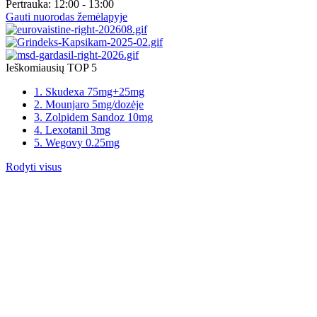
Pertrauka:
12:00 - 13:00
Gauti nuorodas žemėlapyje
Ieškomiausių TOP 5
1. Skudexa 75mg+25mg
2. Mounjaro 5mg/dozėje
3. Zolpidem Sandoz 10mg
4. Lexotanil 3mg
5. Wegovy 0.25mg
Rodyti visus