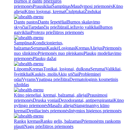
Burnos ir dantų priežiūros
priemonės
Prausikliai
Šampūnas
Maudymosi priemonės
Kūno
aliejai
Kūno losjonai, kremai
Čiulptukai
Žindukai
Dantų pastos
Dantų šepetėliai
Burnos skalavimo
skysčiai
Tarpdančių priežiūrai
Liežuvio valikliai
Burnos
gaivikliai
Protezų priežiūros priemonės
Šampūnas
Kondicionierius,
balzamas
Serumas
Kaukė
Losjonas
Kremas
Aliejus
Priemonės
nuo slinkimo
Priemonės nuo pleiskanų
Plaukų modeliavimo
priemonės
Plaukų dažai
Lūpoms
Kremas
Tonikai, losjonai, dulksna
Serumai
Valikliai,
šveitikliai
Kaukės, molis
Akių sričiai
Probleminei
odai
Vyrams
Ypatinga priežiūra
Dermatologinis kosmetinis
užpildas
Kūno pieneliai, kremai, balzamai, aliejai
Prausimosi
priemonės
Druska voniai
Dezodorantai, antiperspirantai
Kūno
pylingo priemonės
Masažo aliejai
Stangrinantys kūno
kremai
Depiliacinės priemonės
Intymios higienos priemonės
Rankų kremas
Rankų gelis, balzamas
Priemonėms rankoms
plauti
Nagų priežiūros priemonės