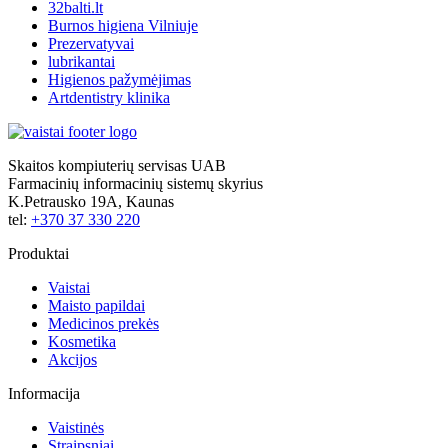
32balti.lt
Burnos higiena Vilniuje
Prezervatyvai
lubrikantai
Higienos pažymėjimas
Artdentistry klinika
Skaitos kompiuterių servisas UAB
Farmacinių informacinių sistemų skyrius
K.Petrausko 19A, Kaunas
tel:
+370 37 330 220
Produktai
Vaistai
Maisto papildai
Medicinos prekės
Kosmetika
Akcijos
Informacija
Vaistinės
Straipsniai