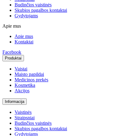
Budinčios vaistinės
Skubios pagalbos kontaktai
Gydytojams
Apie mus
Apie mus
Kontaktai
Facebook
Produktai
Vaistai
Maisto papildai
Medicinos prekės
Kosmetika
Akcijos
Informacija
Vaistinės
Straipsniai
Budinčios vaistinės
Skubios pagalbos kontaktai
Gydytojams