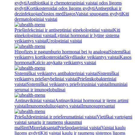
gydyti
Antibiotikai ir chemoterapiniai vaistai odos ligoms
gydyti
Kortikosteroidai odos ligoms gydyti
Antiseptikai ir
dezinfekuojančiosios medžiagos
Vaistai spuogams gydyti
Kiti
dermatologiniai vaistai
Priešinfekciniai ir antiseptiniai ginekologiniai vaistai
Kiti
ginekologiniai vaistai
Lytiniai hormonai ir lytinę sistemą
veikiantys vaistai
Urologiniai vaistai
Hipofizės ir pagumburio hormonai bei jų analogai
Sistemiškai
veikiantys kortikosteroidai
Skydliaukę veikiantys vaistai
Kasos
hormonai
Kalcio apykaitą veikiantys vaistai
Sistemiškai veikiantys antibakteriniai vaistai
Sistemiškai
veikiantys priešgrybeliniai vaistai
Priešmikobakteriniai
vaistai
Sistemiškai veikiantys priešvirusiniai vaistai
Imuniniai
serumai ir imunoglobulinai
Antinavikiniai vaistai
Antinavikiniai hormonai ir jiems artimi
vaistai
Imunomoduliuojantys vaistai
Imunosupresantai
Priešuždegiminiai ir priešreumatiniai vaistai
Vietiškai vartojami
vaistai sąnarių ir raumenų skausmui
malšinti
Miorelaksantai
Priešpodagriniai vaistai
Vaistai kaulų
ligoms gydyti
Kiti vaistai kaulų ir raumenų sistemos ligoms