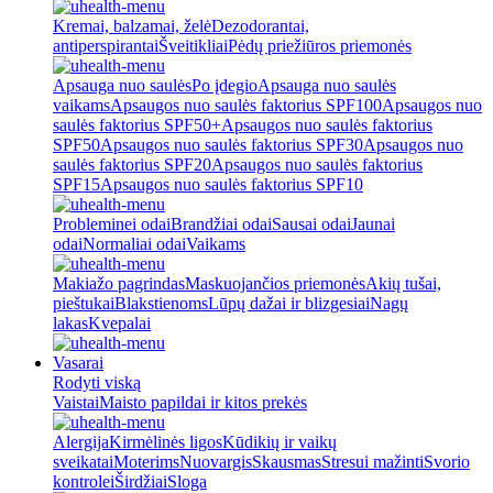
Kremai, balzamai, želė
Dezodorantai,
antiperspirantai
Šveitikliai
Pėdų priežiūros priemonės
Apsauga nuo saulės
Po įdegio
Apsauga nuo saulės
vaikams
Apsaugos nuo saulės faktorius SPF100
Apsaugos nuo
saulės faktorius SPF50+
Apsaugos nuo saulės faktorius
SPF50
Apsaugos nuo saulės faktorius SPF30
Apsaugos nuo
saulės faktorius SPF20
Apsaugos nuo saulės faktorius
SPF15
Apsaugos nuo saulės faktorius SPF10
Probleminei odai
Brandžiai odai
Sausai odai
Jaunai
odai
Normaliai odai
Vaikams
Makiažo pagrindas
Maskuojančios priemonės
Akių tušai,
pieštukai
Blakstienoms
Lūpų dažai ir blizgesiai
Nagų
lakas
Kvepalai
Vasarai
Rodyti viską
Vaistai
Maisto papildai ir kitos prekės
Alergija
Kirmėlinės ligos
Kūdikių ir vaikų
sveikatai
Moterims
Nuovargis
Skausmas
Stresui mažinti
Svorio
kontrolei
Širdžiai
Sloga