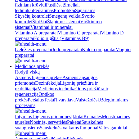
fiziniam krūviui
Pastilės, žirneliai,
ledinukai
Peršalimas
Probiotikai
Sąnariams
Skysčių kontrolei
Smegenų veiklai
Svorio
kontrolei
Širdžiai
Šlapimo sistemai
Virškinimo
sistemai
Vitaminai ir mineralai
Vitamino A preparatai
Vitamino C preparatai
Vitamino D
preparatai
Folio rūgštis (Vitaminas B9)
Geležies preparatai
Jodo preparatai
Kalcio preparatai
Magnio
preparatai
Medicinos prekės
Rodyti viską
Asmens higienos prekės
Asmens apsaugos
priemonės
Dezinfekcija
Ligonių priežiūra ir
reabilitacija
Medicinos technika
Odos priežiūra ir
regeneracija
Optikos
prekės
Peršalus
Testai
Tvarsliava
Vaistažolės
Uždegiminiams
procesams
Intymios higienos priemonės
Įklotai
Kelnaitės
Menstruacinės
taurelės
Nosinės, servetėlės
Paketai
Sauskelnės
suaugusiems
Sauskelnės vaikams
Tamponai
Vatos gaminiai
Apranga, antbačiai
Kaukės
Pirštinės,