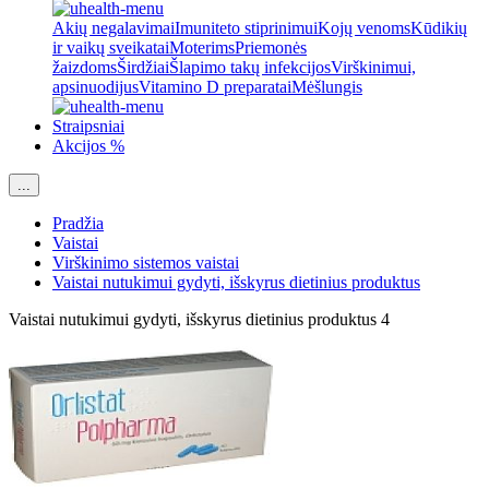
Akių negalavimai
Imuniteto stiprinimui
Kojų venoms
Kūdikių
ir vaikų sveikatai
Moterims
Priemonės
žaizdoms
Širdžiai
Šlapimo takų infekcijos
Virškinimui,
apsinuodijus
Vitamino D preparatai
Mėšlungis
Straipsniai
Akcijos %
...
Pradžia
Vaistai
Virškinimo sistemos vaistai
Vaistai nutukimui gydyti, išskyrus dietinius produktus
Vaistai nutukimui gydyti, išskyrus dietinius produktus
4