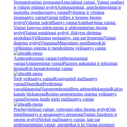
Stomatologiniai preparatai
Antacidiniai vaistai. Vaistai opaligei
ir vidurių pūtimui gydyti
Antispazminiai, anticholinerginiai ir
motoriką reguliuojantys vaistai
Pykinimą ir vėmimą
slopinantys vaistai
Vaistai tulžies ir kepenų ligoms
gydyti
Vidurius paleidžiantys vaistai
Antidiarėjiniai vaistai.
Vaistai žarnyno infekcinėms ir uždegiminėms ligoms
gydyti
Vaistai nutukimui gydyti, išskyrus dietinius
produktus
Virškinimą gerinantys, taip pat fermentai
Vaistai
diabetui gydyti
Vitaminai
Mineralinės medžiagos
Kiti
virškinimo sistemą ir metabolizmą veikiantys vaistai
Antitromboziniai vaistai
Antihemoraginiai
vaistai
Antianeminiai vaistai
Plazmos pakaitalai ir infuziniai
tirpalai
Kiti hematologiniai vaistai
Širdį veikiantys vaistai
Kraujospūdį mažinantys
vaistai
Diuretikai
Periferiniai
vazodilatatoriai
Vazoprotektoriai
Beta adrenoblokatoriai
Kalcio
kanalų blokatoriai
Renino-angiotenzino sistemą veikiantys
vaistai
Serumo lipidų kiekį mažinantys vaistai
Priešgrybeliniai vaistai, vartojami odos ligoms gydyti
Odą
minkštinantys ir apsaugantys preparatai
Vaistai žaizdoms ir
opoms gydyti
Niežulį mažinantys vaistai, taip pat
antihistamininiai vaistai, anestetikai ir kt.
Vaistai psoriazei