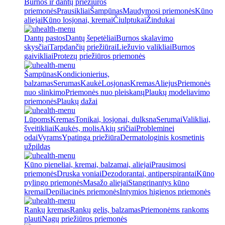
Burnos ir dantų priežiūros
priemonės
Prausikliai
Šampūnas
Maudymosi priemonės
Kūno
aliejai
Kūno losjonai, kremai
Čiulptukai
Žindukai
Dantų pastos
Dantų šepetėliai
Burnos skalavimo
skysčiai
Tarpdančių priežiūrai
Liežuvio valikliai
Burnos
gaivikliai
Protezų priežiūros priemonės
Šampūnas
Kondicionierius,
balzamas
Serumas
Kaukė
Losjonas
Kremas
Aliejus
Priemonės
nuo slinkimo
Priemonės nuo pleiskanų
Plaukų modeliavimo
priemonės
Plaukų dažai
Lūpoms
Kremas
Tonikai, losjonai, dulksna
Serumai
Valikliai,
šveitikliai
Kaukės, molis
Akių sričiai
Probleminei
odai
Vyrams
Ypatinga priežiūra
Dermatologinis kosmetinis
užpildas
Kūno pieneliai, kremai, balzamai, aliejai
Prausimosi
priemonės
Druska voniai
Dezodorantai, antiperspirantai
Kūno
pylingo priemonės
Masažo aliejai
Stangrinantys kūno
kremai
Depiliacinės priemonės
Intymios higienos priemonės
Rankų kremas
Rankų gelis, balzamas
Priemonėms rankoms
plauti
Nagų priežiūros priemonės