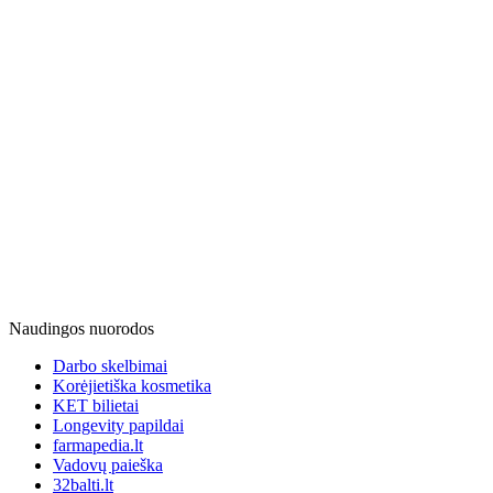
Naudingos nuorodos
Darbo skelbimai
Korėjietiška kosmetika
KET bilietai
Longevity papildai
farmapedia.lt
Vadovų paieška
32balti.lt