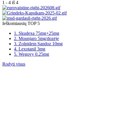
1 - 4 iš 4
Ieškomiausių TOP 5
1. Skudexa 75mg+25mg
2. Mounjaro 5mg/dozėje
3. Zolpidem Sandoz 10mg
4. Lexotanil 3mg
5. Wegovy 0.25mg
Rodyti visus