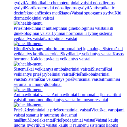
gydyti
Antibiotikai ir chemoterapiniai vaistai odos ligoms
gydyti
Kortikosteroidai odos ligoms gydyti
Antiseptikai ir
dezinfekuojančiosios medžiagos
Vaistai spuogams gydyti
Kiti
dermatologiniai vaistai
Priešinfekciniai ir antiseptiniai ginekologiniai vaistai
Kiti
ginekologiniai vaistai
Lytiniai hormonai ir lytinę sistemą
veikiantys vaistai
Urologiniai vaistai
Hipofizės ir pagumburio hormonai bei jų analogai
Sistemiškai
veikiantys kortikosteroidai
Skydliaukę veikiantys vaistai
Kasos
hormonai
Kalcio apykaitą veikiantys vaistai
Sistemiškai veikiantys antibakteriniai vaistai
Sistemiškai
veikiantys priešgrybeliniai vaistai
Priešmikobakteriniai
vaistai
Sistemiškai veikiantys priešvirusiniai vaistai
Imuniniai
serumai ir imunoglobulinai
Antinavikiniai vaistai
Antinavikiniai hormonai ir jiems artimi
vaistai
Imunomoduliuojantys vaistai
Imunosupresantai
Priešuždegiminiai ir priešreumatiniai vaistai
Vietiškai vartojami
vaistai sąnarių ir raumenų skausmui
malšinti
Miorelaksantai
Priešpodagriniai vaistai
Vaistai kaulų
ligoms gydyti
Kiti vaistai kaulų ir raumenų sistemos ligoms