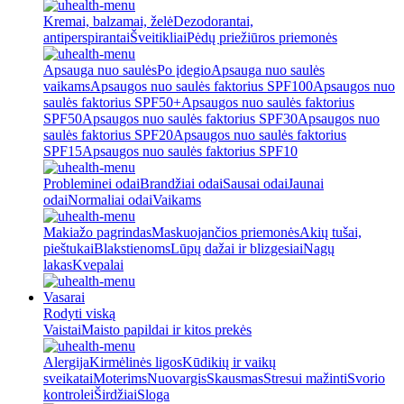
Kremai, balzamai, želė
Dezodorantai,
antiperspirantai
Šveitikliai
Pėdų priežiūros priemonės
Apsauga nuo saulės
Po įdegio
Apsauga nuo saulės
vaikams
Apsaugos nuo saulės faktorius SPF100
Apsaugos nuo
saulės faktorius SPF50+
Apsaugos nuo saulės faktorius
SPF50
Apsaugos nuo saulės faktorius SPF30
Apsaugos nuo
saulės faktorius SPF20
Apsaugos nuo saulės faktorius
SPF15
Apsaugos nuo saulės faktorius SPF10
Probleminei odai
Brandžiai odai
Sausai odai
Jaunai
odai
Normaliai odai
Vaikams
Makiažo pagrindas
Maskuojančios priemonės
Akių tušai,
pieštukai
Blakstienoms
Lūpų dažai ir blizgesiai
Nagų
lakas
Kvepalai
Vasarai
Rodyti viską
Vaistai
Maisto papildai ir kitos prekės
Alergija
Kirmėlinės ligos
Kūdikių ir vaikų
sveikatai
Moterims
Nuovargis
Skausmas
Stresui mažinti
Svorio
kontrolei
Širdžiai
Sloga