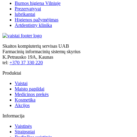
Burnos higiena Vilniuje
Prezervatyvai
lubrikantai
Higienos pažymėjimas
Artdentistry klinika
Skaitos kompiuterių servisas UAB
Farmacinių informacinių sistemų skyrius
K.Petrausko 19A, Kaunas
tel:
+370 37 330 220
Produktai
Vaistai
Maisto papildai
Medicinos prekės
Kosmetika
Akcijos
Informacija
Vaistinės
Straipsniai