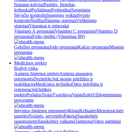
fiziniam krūviui
Pastilės, žirneliai,
ledinukai
Peršalimas
Probiotikai
Sąnariams
Skysčių kontrolei
Smegenų veiklai
Svorio
kontrolei
Širdžiai
Šlapimo sistemai
Virškinimo
sistemai
Vitaminai ir mineralai
Vitamino A preparatai
Vitamino C preparatai
Vitamino D
preparatai
Folio rūgštis (Vitaminas B9)
Geležies preparatai
Jodo preparatai
Kalcio preparatai
Magnio
preparatai
Medicinos prekės
Rodyti viską
Asmens higienos prekės
Asmens apsaugos
priemonės
Dezinfekcija
Ligonių priežiūra ir
reabilitacija
Medicinos technika
Odos priežiūra ir
regeneracija
Optikos
prekės
Peršalus
Testai
Tvarsliava
Vaistažolės
Uždegiminiams
procesams
Intymios higienos priemonės
Įklotai
Kelnaitės
Menstruacinės
taurelės
Nosinės, servetėlės
Paketai
Sauskelnės
suaugusiems
Sauskelnės vaikams
Tamponai
Vatos gaminiai
Apranga, antbačiai
Kaukės
Pirštinės,