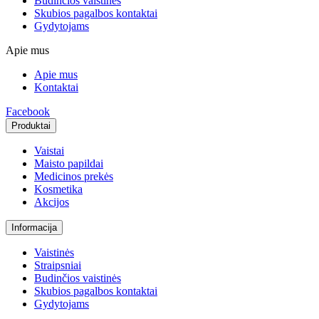
Budinčios vaistinės
Skubios pagalbos kontaktai
Gydytojams
Apie mus
Apie mus
Kontaktai
Facebook
Produktai
Vaistai
Maisto papildai
Medicinos prekės
Kosmetika
Akcijos
Informacija
Vaistinės
Straipsniai
Budinčios vaistinės
Skubios pagalbos kontaktai
Gydytojams