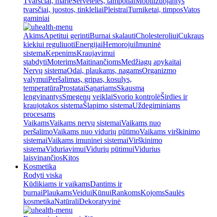
Tvarsčiai, marlė
Servetėlės, tamponai
Mobilizuojantys
tvarsčiai, juostos, tinkleliai
Pleistrai
Turniketai, timpos
Vatos
gaminiai
Akims
Apetitui gerinti
Burnai skalauti
Cholesteroliui
Cukraus
kiekiui reguliuoti
Energijai
Hemorojui
Imuninė
sistema
Kepenims
Kraujavimui
stabdyti
Moterims
Maitinančioms
Medžiagų apykaitai
Nervų sistema
Odai, plaukams, nagams
Organizmo
valymui
Peršalimas, gripas, kosulys,
temperatūra
Prostatai
Sąnariams
Skausmą
lengvinantys
Smegenų veiklai
Svorio kontrolė
Širdies ir
kraujotakos sistema
Šlapimo sistema
Uždegiminiams
procesams
Vaikams
Vaikams nervų sistemai
Vaikams nuo
peršalimo
Vaikams nuo vidurių pūtimo
Vaikams virškinimo
sistemai
Vaikams imuninei sistemai
Virškinimo
sistema
Viduriavimui
Vidurių pūtimui
Vidurius
laisvinančios
Kitos
Kosmetika
Rodyti viską
Kūdikiams ir vaikams
Dantims ir
burnai
Plaukams
Veidui
Kūnui
Rankoms
Kojoms
Saulės
kosmetika
Natūrali
Dekoratyvinė