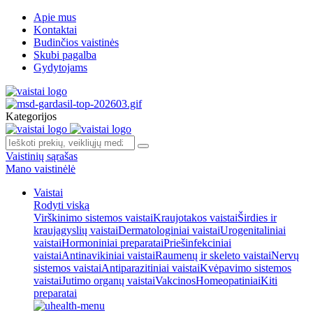
Apie mus
Kontaktai
Budinčios vaistinės
Skubi pagalba
Gydytojams
Kategorijos
Vaistinių sąrašas
Mano vaistinėlė
Vaistai
Rodyti viską
Virškinimo sistemos vaistai
Kraujotakos vaistai
Širdies ir
kraujagyslių vaistai
Dermatologiniai vaistai
Urogenitaliniai
vaistai
Hormoniniai preparatai
Priešinfekciniai
vaistai
Antinavikiniai vaistai
Raumenų ir skeleto vaistai
Nervų
sistemos vaistai
Antiparazitiniai vaistai
Kvėpavimo sistemos
vaistai
Jutimo organų vaistai
Vakcinos
Homeopatiniai
Kiti
preparatai