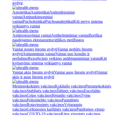
gydyti
Anestetikai
Analgetikai
Antiepilepsiniai
vaistai
Antiparkinsoniniai
vaistai
Psicholeptikai
Psichoanaleptikai
Kiti nervų sistemą
veikiantys vaistai
Antiprotozojiniai vaistai
Antihelmintiniai vaistai
Išoriškai
naudojamos ektoparazitocidiškos medžiagos
Vaistai nosies ligoms gydyti
Vaistai gerklės ligoms
gydyti
Antiastminiai vaistai
Vaistai nuo kosulio ir
peršalimo
Rezorbcinio veikimo antihistamininiai vaistai
Kiti
kvėpavimo sistemą veikiantys vaistai
Vaistai akių ligoms gydyti
Vaistai ausų ligoms gydyti
Vaistai
akių ir ausų ligoms gydyti
Meningokokinės vakcinos
Kokliušo vakcinos
Pneumokokinės
vakcinos
Stabligės vakcinos
Šiltinės vakcinos
Encefalito
vakcinos
Gripo vakcinos
Hepatito vakcinos
Tymų
vakcinos
Poliomielito vakcinos
Pasiutligės
vakcinos
Rotavirusinės vakcinos
Vėjaraupių
vakcinos
Geltonosios karštinės vakcinos
Papilomos viruso
vakcinos
COVID-19 vakcinos
Kitos virusinės vakcinos