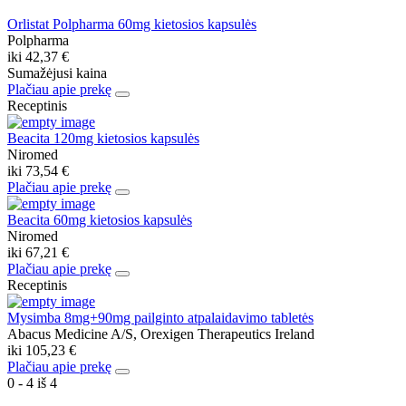
Orlistat Polpharma 60mg kietosios kapsulės
Polpharma
iki
42,37 €
Sumažėjusi kaina
Plačiau apie prekę
Receptinis
Beacita 120mg kietosios kapsulės
Niromed
iki
73,54 €
Plačiau apie prekę
Beacita 60mg kietosios kapsulės
Niromed
iki
67,21 €
Plačiau apie prekę
Receptinis
Mysimba 8mg+90mg pailginto atpalaidavimo tabletės
Abacus Medicine A/S, Orexigen Therapeutics Ireland
iki
105,23 €
Plačiau apie prekę
0 - 4 iš 4