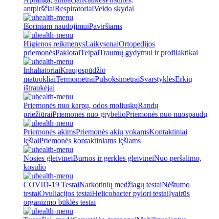
antpirščiai
Respiratoriai
Veido skydai
Išoriniam naudojimui
Paviršiams
Higienos reikmenys
Laikysenai
Ortopedijos
priemonės
Paklotai
Teipai
Traumų gydymui ir profilaktikai
Inhaliatoriai
Kraujospūdžio
matuokliai
Termometrai
Pulsoksimetrai
Svarstyklės
Erkių
ištraukėjai
Priemonės nuo karpų, odos moliuskų
Randų
priežiūrai
Priemonės nuo grybelio
Priemonės nuo nuospaudų
Priemonės akims
Priemonės akių vokams
Kontaktiniai
lęšiai
Priemonės kontaktiniams lęšiams
Nosies gleivinei
Burnos ir gerklės gleivinei
Nuo peršalimo,
kosulio
COVID-19 Testai
Narkotinių medžiagų testai
Nėštumo
testai
Ovuliacijos testai
Helicobacter pylori testai
Įvairūs
organizmo būklės testai