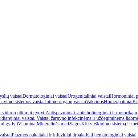
yslių vaistai
Dermatologiniai vaistai
Urogenitaliniai vaistai
Hormoniniai p
avimo sistemos vaistai
Jutimo organų vaistai
Vakcinos
Homeopatiniai
Kit
ir vidurių pūtimui gydyti
Antispazminiai, anticholinerginiai ir motoriką re
idiarėjiniai vaistai. Vaistai žarnyno infekcinėms ir uždegiminėms ligom
tui gydyti
Vitaminai
Mineralinės medžiagos
Kiti virškinimo sistemą ir me
aistai
Plazmos pakaitalai ir infuziniai tirpalai
Kiti hematologiniai vaistai