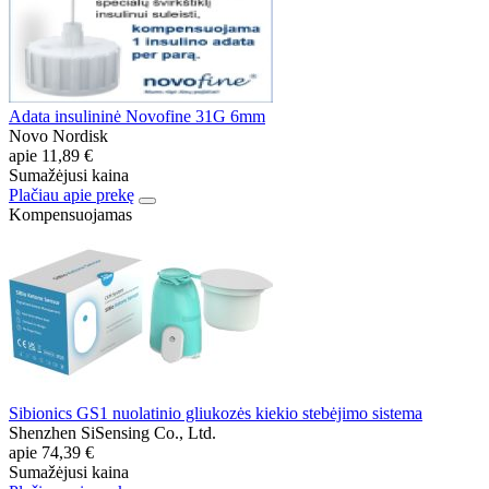
Adata insulininė Novofine 31G 6mm
Novo Nordisk
apie
11,89 €
Sumažėjusi kaina
Plačiau apie prekę
Kompensuojamas
Sibionics GS1 nuolatinio gliukozės kiekio stebėjimo sistema
Shenzhen SiSensing Co., Ltd.
apie
74,39 €
Sumažėjusi kaina