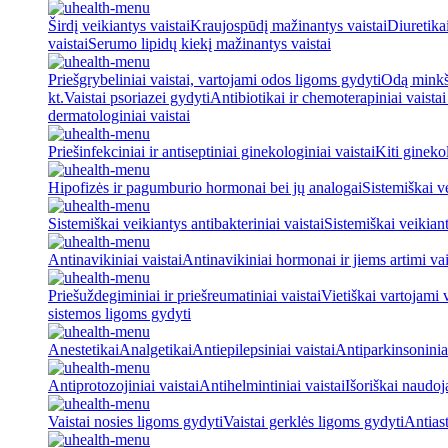
Širdį veikiantys vaistai
Kraujospūdį mažinantys vaistai
Diuretika
vaistai
Serumo lipidų kiekį mažinantys vaistai
Priešgrybeliniai vaistai, vartojami odos ligoms gydyti
Odą minkšt
kt.
Vaistai psoriazei gydyti
Antibiotikai ir chemoterapiniai vaista
dermatologiniai vaistai
Priešinfekciniai ir antiseptiniai ginekologiniai vaistai
Kiti ginekol
Hipofizės ir pagumburio hormonai bei jų analogai
Sistemiškai v
Sistemiškai veikiantys antibakteriniai vaistai
Sistemiškai veikiant
Antinavikiniai vaistai
Antinavikiniai hormonai ir jiems artimi vai
Priešuždegiminiai ir priešreumatiniai vaistai
Vietiškai vartojami 
sistemos ligoms gydyti
Anestetikai
Analgetikai
Antiepilepsiniai vaistai
Antiparkinsoniniai
Antiprotozojiniai vaistai
Antihelmintiniai vaistai
Išoriškai naudo
Vaistai nosies ligoms gydyti
Vaistai gerklės ligoms gydyti
Antiast