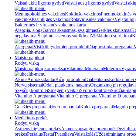
Vaistai akių ligoms gydyti
Vaistai ausų ligoms gydyti
Vaistai aki
Meningokokinės vakcinos
Kokliušo vakcinos
Pneumokokinės v
vakcinos
Pasiutligės vakcinos
Rotavirusinės vakcinos
Vėjaraupių
Bakterinės ir virusinės vakcinos kartu
Alergija, sloga
Galvos skausmas, svaigimas
Gerklės skausmas
Ko
negalavimai
Šlapimo sistemos sutrikimai
Virškinimo sutrikimai
Ki
Alergenai
Visi kiti gydomieji produktai
Diagnostiniai preparatai
V
Maisto papildai
Rodyti viską
Maisto papildų kompleksai
Vitaminai
Mineralai
Moterims
Vyrams
Akims
Antioksidantai
Bičių produktai
Diabetikams
Endokrininei 
Nervų sistemai
Odai, plaukams, nagams
Organizmo ph reguliav
Skysčių kontrolei
Smegenų veiklai
Svorio kontrolei
Širdžiai
Šlapi
Vitamino A preparatai
Vitamino C preparatai
Vitamino D prepara
Geležies preparatai
Jodo preparatai
Kalcio preparatai
Magnio prep
Medicinos prekės
Rodyti viską
Asmens higienos prekės
Asmens apsaugos priemonės
Dezinfekc
prekės
Peršalus
Testai
Tvarsliava
Vaistažolės
Uždegiminiams proc