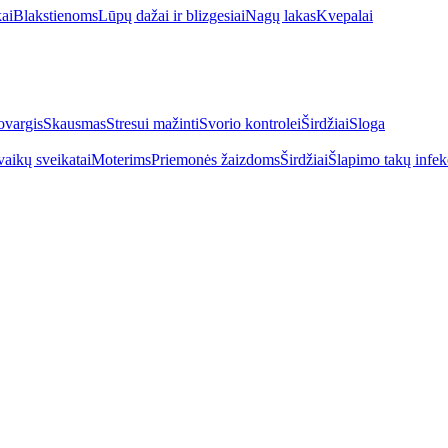
kai
Blakstienoms
Lūpų dažai ir blizgesiai
Nagų lakas
Kvepalai
vargis
Skausmas
Stresui mažinti
Svorio kontrolei
Širdžiai
Sloga
vaikų sveikatai
Moterims
Priemonės žaizdoms
Širdžiai
Šlapimo takų infek