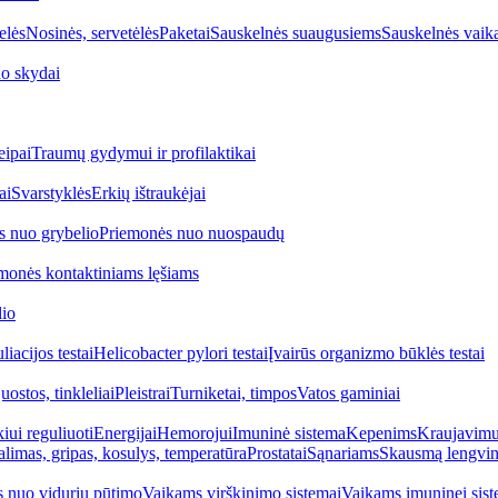
elės
Nosinės, servetėlės
Paketai
Sauskelnės suaugusiems
Sauskelnės vaik
o skydai
eipai
Traumų gydymui ir profilaktikai
ai
Svarstyklės
Erkių ištraukėjai
s nuo grybelio
Priemonės nuo nuospaudų
monės kontaktiniams lęšiams
lio
iacijos testai
Helicobacter pylori testai
Įvairūs organizmo būklės testai
uostos, tinkleliai
Pleistrai
Turniketai, timpos
Vatos gaminiai
iui reguliuoti
Energijai
Hemorojui
Imuninė sistema
Kepenims
Kraujavimui
alimas, gripas, kosulys, temperatūra
Prostatai
Sąnariams
Skausmą lengvin
 nuo vidurių pūtimo
Vaikams virškinimo sistemai
Vaikams imuninei sist