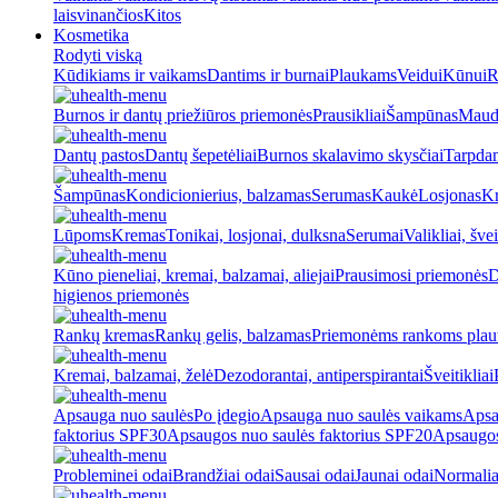
laisvinančios
Kitos
Kosmetika
Rodyti viską
Kūdikiams ir vaikams
Dantims ir burnai
Plaukams
Veidui
Kūnui
R
Burnos ir dantų priežiūros priemonės
Prausikliai
Šampūnas
Maud
Dantų pastos
Dantų šepetėliai
Burnos skalavimo skysčiai
Tarpdan
Šampūnas
Kondicionierius, balzamas
Serumas
Kaukė
Losjonas
K
Lūpoms
Kremas
Tonikai, losjonai, dulksna
Serumai
Valikliai, švei
Kūno pieneliai, kremai, balzamai, aliejai
Prausimosi priemonės
D
higienos priemonės
Rankų kremas
Rankų gelis, balzamas
Priemonėms rankoms plaut
Kremai, balzamai, želė
Dezodorantai, antiperspirantai
Šveitikliai
Apsauga nuo saulės
Po įdegio
Apsauga nuo saulės vaikams
Apsa
faktorius SPF30
Apsaugos nuo saulės faktorius SPF20
Apsaugos
Probleminei odai
Brandžiai odai
Sausai odai
Jaunai odai
Normalia