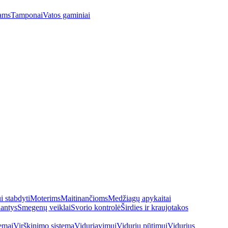
ams
Tamponai
Vatos gaminiai
 stabdyti
Moterims
Maitinančioms
Medžiagų apykaitai
antys
Smegenų veiklai
Svorio kontrolė
Širdies ir kraujotakos
emai
Virškinimo sistema
Viduriavimui
Vidurių pūtimui
Vidurius