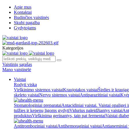
Apie mus
Kontaktai
Budinčios vaistinės
Skubi pagalba
Gydytojams
Kategorijos
Vaistinių sąrašas
Mano vaistinėlė
Vaistai
Rodyti viską
Virškinimo sistemos vaistai
Kraujotakos vaistai
Širdies ir kraujag
skeleto vaistai
Nervų sistemos vaistai
Antiparazitiniai vaistai
Kvėp
Stomatologiniai preparatai
Antacidiniai vaistai. Vaistai opaligei 
tulžies ir kepenų ligoms gydyti
Vidurius paleidžiantys vaistai
Ant
produktus
Virškinimą gerinantys, taip pat fermentai
Vaistai diabe
Antitromboziniai vaistai
Antihemoraginiai vaistai
Antianeminiai v