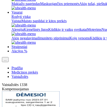
Makiažo pagrindas
Maskuojančios priemonės
Akių tušai, pieštu
Vasarai
Rodyti viską
Vaistai
Maisto papildai ir kitos prekės
Alergija
Kirmėlinės ligos
Kūdikių ir vaikų sveikatai
Moterims
Nuo
Akių negalavimai
Imuniteto stiprinimui
Kojų venoms
Kūdikių ir 
Straipsniai
Akcijos %
...
Pradžia
Medicinos prekės
Vaistažolės
Vaistažolės
1338
Kompensuojamas