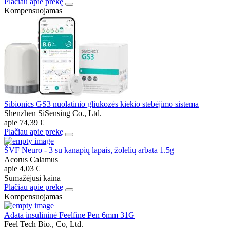
Plačiau apie prekę
Kompensuojamas
Sibionics GS3 nuolatinio gliukozės kiekio stebėjimo sistema
Shenzhen SiSensing Co., Ltd.
apie
74,39 €
Plačiau apie prekę
ŠVF Neuro - 3 su kanapių lapais, žolelių arbata 1.5g
Acorus Calamus
apie
4,03 €
Sumažėjusi kaina
Plačiau apie prekę
Kompensuojamas
Adata insulininė Feelfine Pen 6mm 31G
Feel Tech Bio., Co, Ltd.