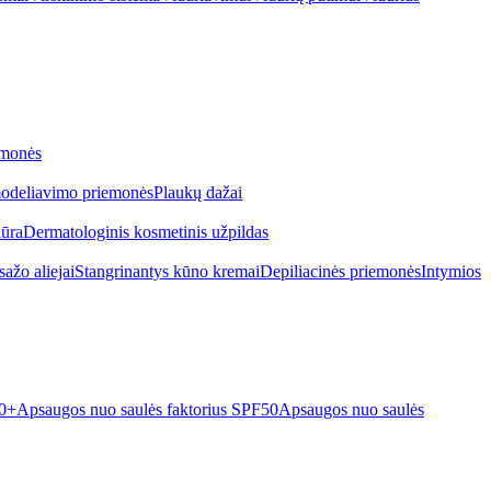
emonės
odeliavimo priemonės
Plaukų dažai
iūra
Dermatologinis kosmetinis užpildas
ažo aliejai
Stangrinantys kūno kremai
Depiliacinės priemonės
Intymios
50+
Apsaugos nuo saulės faktorius SPF50
Apsaugos nuo saulės