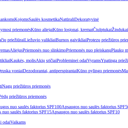
ankoms
Kojoms
Saulės kosmetika
Natūrali
Dekoratyvinė
ymosi priemonės
Kūno aliejai
Kūno losjonai, kremai
Čiulptukai
Žindukai
čių priežiūrai
Liežuvio valikliai
Burnos gaivikliai
Protezų priežiūros pri
remas
Aliejus
Priemonės nuo slinkimo
Priemonės nuo pleiskanų
Plaukų m
tikliai
Kaukės, molis
Akių sričiai
Probleminei odai
Vyrams
Ypatinga priež
ruska voniai
Dezodorantai, antiperspirantai
Kūno pylingo priemonės
Mas
i
Nagų priežiūros priemonės
Pėdų priežiūros priemonės
ugos nuo saulės faktorius SPF100
Apsaugos nuo saulės faktorius SPF
 nuo saulės faktorius SPF15
Apsaugos nuo saulės faktorius SPF10
i odai
Vaikams