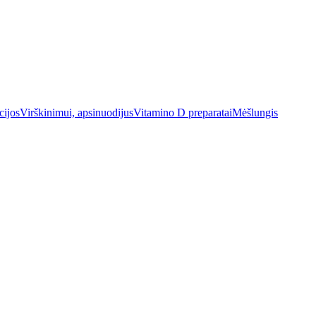
cijos
Virškinimui, apsinuodijus
Vitamino D preparatai
Mėšlungis