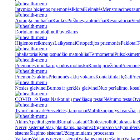
Intymios higienos priemonės
Įklotai
Kelnaitės
Menstruacinės taur
Apranga, antbačiai
Kaukės
Pirštinės, antpirščiai
Respiratoriai
Veid
Išoriniam naudojimui
Paviršiams
Higienos reikmenys
Laikysenai
Ortopedijos priemonės
Paklotai
T
Inhaliatoriai
Kraujospūdžio matuokliai
Termometrai
Pulsoksimetr
Priemonės nuo karpų, odos moliuskų
Randų priežiūrai
Priemonė
Priemonės akims
Priemonės akių vokams
Kontaktiniai lęšiai
Prie
Nosies gleivinei
Burnos ir gerklės gleivinei
Nuo peršalimo, kosu
COVID-19 Testai
Narkotinių medžiagų testai
Nėštumo testai
Ovul
Tvarsčiai, marlė
Servetėlės, tamponai
Mobilizuojantys tvarsčiai, j
Akims
Apetitui gerinti
Burnai skalauti
Cholesteroliui
Cukraus kiek
Nervų sistema
Odai, plaukams, nagams
Organizmo valymui
Perš
sistema
Šlapimo sistema
Uždegiminiams procesams
Vaikams
Vaikams nervų sistemai
Vaikams nuo peršalimo
Vaikams