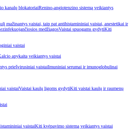
io kanalų blokatoriai
Renino-angiotenzino sistemą veikiantys
ulį mažinantys vaistai, taip pat antihistamininiai vaistai, anestetikai ir
 dezinfekuojančiosios medžiagos
Vaistai spuogams gydyti
Kiti
giniai vaistai
alcio apykaitą veikiantys vaistai
tys priešvirusiniai vaistai
Imuniniai serumai ir imunoglobulinai
iai vaistai
Vaistai kaulų ligoms gydyti
Kiti vaistai kaulų ir raumenų
stai
stamininiai vaistai
Kiti kvėpavimo sistemą veikiantys vaistai