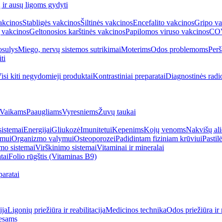
ų ir ausų ligoms gydyti
akcinos
Stabligės vakcinos
Šiltinės vakcinos
Encefalito vakcinos
Gripo va
 vakcinos
Geltonosios karštinės vakcinos
Papilomos viruso vakcinos
COV
sulys
Miego, nervų sistemos sutrikimai
Moterims
Odos problemoms
Perš
ti
isi kiti negydomieji produktai
Kontrastiniai preparatai
Diagnostinės radi
Vaikams
Paaugliams
Vyresniems
Žuvų taukai
sistemai
Energijai
Gliukozė
Imunitetui
Kepenims
Kojų venoms
Nakvišų ali
imui
Organizmo valymui
Osteoporozei
Padidintam fiziniam krūviui
Pastilė
mo sistemai
Virškinimo sistemai
Vitaminai ir mineralai
tai
Folio rūgštis (Vitaminas B9)
aratai
ija
Ligonių priežiūra ir reabilitacija
Medicinos technika
Odos priežiūra ir 
esams