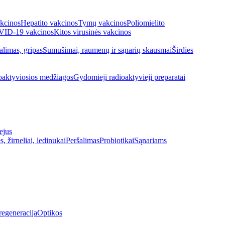
kcinos
Hepatito vakcinos
Tymų vakcinos
Poliomielito
ID-19 vakcinos
Kitos virusinės vakcinos
alimas, gripas
Sumušimai, raumenų ir sąnarių skausmai
Širdies
oaktyviosios medžiagos
Gydomieji radioaktyvieji preparatai
ejus
s, žirneliai, ledinukai
Peršalimas
Probiotikai
Sąnariams
regeneracija
Optikos