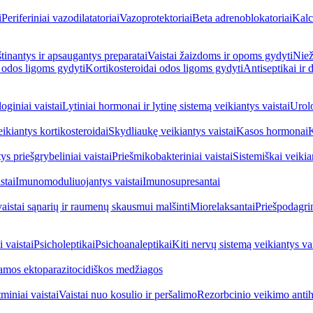
i
Periferiniai vazodilatatoriai
Vazoprotektoriai
Beta adrenoblokatoriai
Kalc
inantys ir apsaugantys preparatai
Vaistai žaizdoms ir opoms gydyti
Niež
i odos ligoms gydyti
Kortikosteroidai odos ligoms gydyti
Antiseptikai ir
oginiai vaistai
Lytiniai hormonai ir lytinę sistemą veikiantys vaistai
Urolo
eikiantys kortikosteroidai
Skydliaukę veikiantys vaistai
Kasos hormonai
K
ys priešgrybeliniai vaistai
Priešmikobakteriniai vaistai
Sistemiškai veikian
stai
Imunomoduliuojantys vaistai
Imunosupresantai
vaistai sąnarių ir raumenų skausmui malšinti
Miorelaksantai
Priešpodagrin
 vaistai
Psicholeptikai
Psichoanaleptikai
Kiti nervų sistemą veikiantys vai
jamos ektoparazitocidiškos medžiagos
miniai vaistai
Vaistai nuo kosulio ir peršalimo
Rezorbcinio veikimo antihi