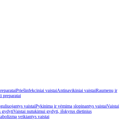
reparatai
Priešinfekciniai vaistai
Antinavikiniai vaistai
Raumenų ir
i preparatai
guliuojantys vaistai
Pykinimą ir vėmimą slopinantys vaistai
Vaistai
s gydyti
Vaistai nutukimui gydyti, išskyrus dietinius
tabolizmą veikiantys vaistai