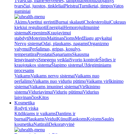
Tvarsčiai, marlė
Servetėlės, tamponai
Mobilizuojantys
tvarsčiai, juostos, tinkleliai
Pleistrai
Turniketai, timpos
Vatos
gaminiai
Akims
Apetitui gerinti
Burnai skalauti
Cholesteroliui
Cukraus
kiekiui reguliuoti
Energijai
Hemorojui
Imuninė
sistema
Kepenims
Kraujavimui
stabdyti
Moterims
Maitinančioms
Medžiagų apykaitai
Nervų sistema
Odai, plaukams, nagams
Organizmo
valymui
Peršalimas, gripas, kosulys,
temperatūra
Prostatai
Sąnariams
Skausmą
lengvinantys
Smegenų veiklai
Svorio kontrolė
Širdies ir
kraujotakos sistema
Šlapimo sistema
Uždegiminiams
procesams
Vaikams
Vaikams nervų sistemai
Vaikams nuo
peršalimo
Vaikams nuo vidurių pūtimo
Vaikams virškinimo
sistemai
Vaikams imuninei sistemai
Virškinimo
sistema
Viduriavimui
Vidurių pūtimui
Vidurius
laisvinančios
Kitos
Kosmetika
Rodyti viską
Kūdikiams ir vaikams
Dantims ir
burnai
Plaukams
Veidui
Kūnui
Rankoms
Kojoms
Saulės
kosmetika
Natūrali
Dekoratyvinė