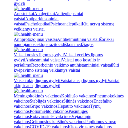
gydyti
Anestetikai
Analgetikai
Antiepilepsiniai
vaistai
Antiparkinsoniniai
vaistai
Psicholeptikai
Psichoanaleptikai
Kiti nervų sistemą
veikiantys vaistai
Antiprotozojiniai vaistai
Antihelmintiniai vaistai
Išoriškai
naudojamos ektoparazitocidiškos medžiagos
Vaistai nosies ligoms gydyti
Vaistai gerklės ligoms
gydyti
Antiastminiai vaistai
Vaistai nuo kosulio ir
peršalimo
Rezorbcinio veikimo antihistamininiai vaistai
Kiti
kvėpavimo sistemą veikiantys vaistai
Vaistai akių ligoms gydyti
Vaistai ausų ligoms gydyti
Vaistai
akių ir ausų ligoms gydyti
Meningokokinės vakcinos
Kokliušo vakcinos
Pneumokokinės
vakcinos
Stabligės vakcinos
Šiltinės vakcinos
Encefalito
vakcinos
Gripo vakcinos
Hepatito vakcinos
Tymų
vakcinos
Poliomielito vakcinos
Pasiutligės
vakcinos
Rotavirusinės vakcinos
Vėjaraupių
vakcinos
Geltonosios karštinės vakcinos
Papilomos viruso
vakcinos
COVID-19 vakcinos
Kitos virusinės vakcinos