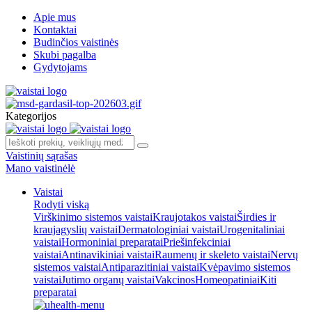
Apie mus
Kontaktai
Budinčios vaistinės
Skubi pagalba
Gydytojams
Kategorijos
Vaistinių sąrašas
Mano vaistinėlė
Vaistai
Rodyti viską
Virškinimo sistemos vaistai
Kraujotakos vaistai
Širdies ir
kraujagyslių vaistai
Dermatologiniai vaistai
Urogenitaliniai
vaistai
Hormoniniai preparatai
Priešinfekciniai
vaistai
Antinavikiniai vaistai
Raumenų ir skeleto vaistai
Nervų
sistemos vaistai
Antiparazitiniai vaistai
Kvėpavimo sistemos
vaistai
Jutimo organų vaistai
Vakcinos
Homeopatiniai
Kiti
preparatai