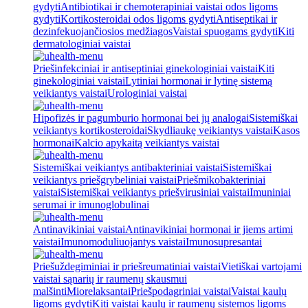
gydyti
Antibiotikai ir chemoterapiniai vaistai odos ligoms
gydyti
Kortikosteroidai odos ligoms gydyti
Antiseptikai ir
dezinfekuojančiosios medžiagos
Vaistai spuogams gydyti
Kiti
dermatologiniai vaistai
Priešinfekciniai ir antiseptiniai ginekologiniai vaistai
Kiti
ginekologiniai vaistai
Lytiniai hormonai ir lytinę sistemą
veikiantys vaistai
Urologiniai vaistai
Hipofizės ir pagumburio hormonai bei jų analogai
Sistemiškai
veikiantys kortikosteroidai
Skydliaukę veikiantys vaistai
Kasos
hormonai
Kalcio apykaitą veikiantys vaistai
Sistemiškai veikiantys antibakteriniai vaistai
Sistemiškai
veikiantys priešgrybeliniai vaistai
Priešmikobakteriniai
vaistai
Sistemiškai veikiantys priešvirusiniai vaistai
Imuniniai
serumai ir imunoglobulinai
Antinavikiniai vaistai
Antinavikiniai hormonai ir jiems artimi
vaistai
Imunomoduliuojantys vaistai
Imunosupresantai
Priešuždegiminiai ir priešreumatiniai vaistai
Vietiškai vartojami
vaistai sąnarių ir raumenų skausmui
malšinti
Miorelaksantai
Priešpodagriniai vaistai
Vaistai kaulų
ligoms gydyti
Kiti vaistai kaulų ir raumenų sistemos ligoms