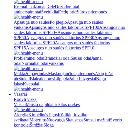
Kremai, balzamai, želė
Dezodorantai,
antiperspirantai
Šveitikliai
Pėdų priežiūros priemonės
Apsauga nuo saulės
Po įdegio
Apsauga nuo saulės
vaikams
Apsaugos nuo saulės faktorius SPF100
Apsaugos nuo
saulės faktorius SPF50+
Apsaugos nuo saulės faktorius
SPF50
Apsaugos nuo saulės faktorius SPF30
Apsaugos nuo
saulės faktorius SPF20
Apsaugos nuo saulės faktorius
SPF15
Apsaugos nuo saulės faktorius SPF10
Probleminei odai
Brandžiai odai
Sausai odai
Jaunai
odai
Normaliai odai
Vaikams
Makiažo pagrindas
Maskuojančios priemonės
Akių tušai,
pieštukai
Blakstienoms
Lūpų dažai ir blizgesiai
Nagų
lakas
Kvepalai
Vasarai
Rodyti viską
Vaistai
Maisto papildai ir kitos prekės
Alergija
Kirmėlinės ligos
Kūdikių ir vaikų
sveikatai
Moterims
Nuovargis
Skausmas
Stresui mažinti
Svorio
kontrolei
Širdžiai
Sloga