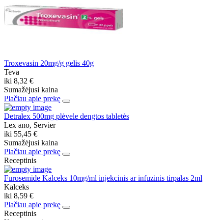
Troxevasin 20mg/g gelis 40g
Teva
iki
8,32 €
Sumažėjusi kaina
Plačiau apie prekę
Detralex 500mg plėvele dengtos tabletės
Lex ano, Servier
iki
55,45 €
Sumažėjusi kaina
Plačiau apie prekę
Receptinis
Furosemide Kalceks 10mg/ml injekcinis ar infuzinis tirpalas 2ml
Kalceks
iki
8,59 €
Plačiau apie prekę
Receptinis