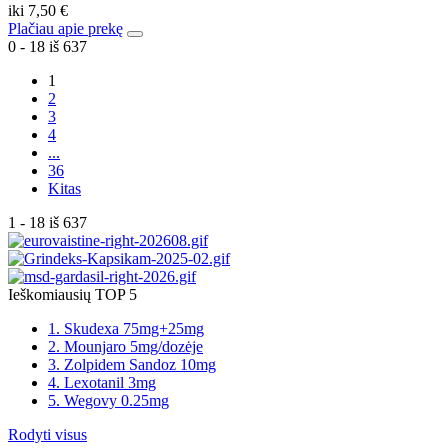
iki
7,50 €
Plačiau apie prekę
0 - 18 iš 637
1
2
3
4
...
36
Kitas
1 - 18 iš 637
Ieškomiausių TOP 5
1. Skudexa 75mg+25mg
2. Mounjaro 5mg/dozėje
3. Zolpidem Sandoz 10mg
4. Lexotanil 3mg
5. Wegovy 0.25mg
Rodyti visus