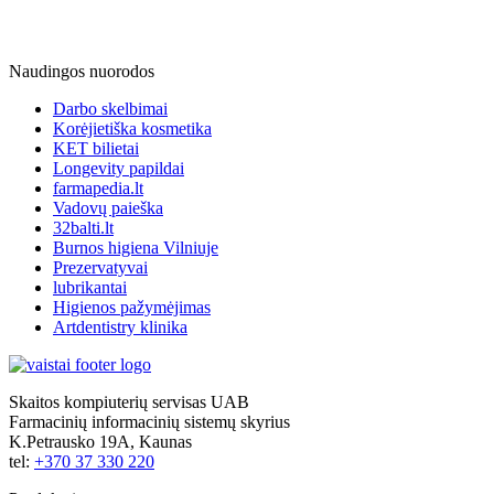
Naudingos nuorodos
Darbo skelbimai
Korėjietiška kosmetika
KET bilietai
Longevity papildai
farmapedia.lt
Vadovų paieška
32balti.lt
Burnos higiena Vilniuje
Prezervatyvai
lubrikantai
Higienos pažymėjimas
Artdentistry klinika
Skaitos kompiuterių servisas UAB
Farmacinių informacinių sistemų skyrius
K.Petrausko 19A, Kaunas
tel:
+370 37 330 220