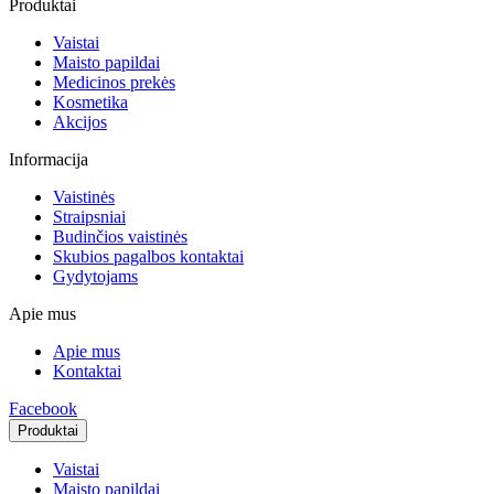
Produktai
Vaistai
Maisto papildai
Medicinos prekės
Kosmetika
Akcijos
Informacija
Vaistinės
Straipsniai
Budinčios vaistinės
Skubios pagalbos kontaktai
Gydytojams
Apie mus
Apie mus
Kontaktai
Facebook
Produktai
Vaistai
Maisto papildai