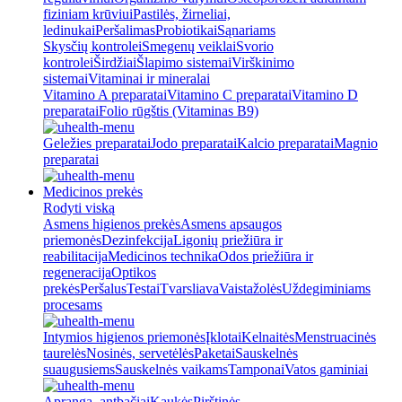
fiziniam krūviui
Pastilės, žirneliai,
ledinukai
Peršalimas
Probiotikai
Sąnariams
Skysčių kontrolei
Smegenų veiklai
Svorio
kontrolei
Širdžiai
Šlapimo sistemai
Virškinimo
sistemai
Vitaminai ir mineralai
Vitamino A preparatai
Vitamino C preparatai
Vitamino D
preparatai
Folio rūgštis (Vitaminas B9)
Geležies preparatai
Jodo preparatai
Kalcio preparatai
Magnio
preparatai
Medicinos prekės
Rodyti viską
Asmens higienos prekės
Asmens apsaugos
priemonės
Dezinfekcija
Ligonių priežiūra ir
reabilitacija
Medicinos technika
Odos priežiūra ir
regeneracija
Optikos
prekės
Peršalus
Testai
Tvarsliava
Vaistažolės
Uždegiminiams
procesams
Intymios higienos priemonės
Įklotai
Kelnaitės
Menstruacinės
taurelės
Nosinės, servetėlės
Paketai
Sauskelnės
suaugusiems
Sauskelnės vaikams
Tamponai
Vatos gaminiai
Apranga, antbačiai
Kaukės
Pirštinės,