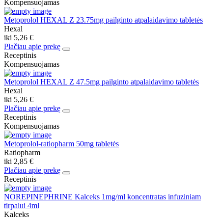
Kompensuojamas
Metoprolol HEXAL Z 23.75mg pailginto atpalaidavimo tabletės
Hexal
iki
5,26 €
Plačiau apie prekę
Receptinis
Kompensuojamas
Metoprolol HEXAL Z 47.5mg pailginto atpalaidavimo tabletės
Hexal
iki
5,26 €
Plačiau apie prekę
Receptinis
Kompensuojamas
Metoprolol-ratiopharm 50mg tabletės
Ratiopharm
iki
2,85 €
Plačiau apie prekę
Receptinis
NOREPINEPHRINE Kalceks 1mg/ml koncentratas infuziniam
tirpalui 4ml
Kalceks