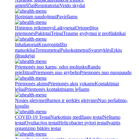
antpirščiai
Respiratoriai
Veido skydai
Išoriniam naudojimui
Paviršiams
Higienos reikmenys
Laikysenai
Ortopedijos
priemonės
Paklotai
Teipai
Traumų gydymui ir profilaktikai
Inhaliatoriai
Kraujospūdžio
matuokliai
Termometrai
Pulsoksimetrai
Svarstyklės
Erkių
ištraukėjai
Priemonės nuo karpų, odos moliuskų
Randų
priežiūrai
Priemonės nuo grybelio
Priemonės nuo nuospaudų
Priemonės akims
Priemonės akių vokams
Kontaktiniai
lęšiai
Priemonės kontaktiniams lęšiams
Nosies gleivinei
Burnos ir gerklės gleivinei
Nuo peršalimo,
kosulio
COVID-19 Testai
Narkotinių medžiagų testai
Nėštumo
testai
Ovuliacijos testai
Helicobacter pylori testai
Įvairūs
organizmo būklės testai