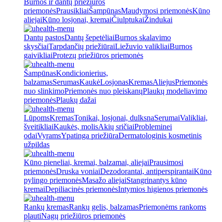
Burnos ir dantų priežiūros
priemonės
Prausikliai
Šampūnas
Maudymosi priemonės
Kūno
aliejai
Kūno losjonai, kremai
Čiulptukai
Žindukai
Dantų pastos
Dantų šepetėliai
Burnos skalavimo
skysčiai
Tarpdančių priežiūrai
Liežuvio valikliai
Burnos
gaivikliai
Protezų priežiūros priemonės
Šampūnas
Kondicionierius,
balzamas
Serumas
Kaukė
Losjonas
Kremas
Aliejus
Priemonės
nuo slinkimo
Priemonės nuo pleiskanų
Plaukų modeliavimo
priemonės
Plaukų dažai
Lūpoms
Kremas
Tonikai, losjonai, dulksna
Serumai
Valikliai,
šveitikliai
Kaukės, molis
Akių sričiai
Probleminei
odai
Vyrams
Ypatinga priežiūra
Dermatologinis kosmetinis
užpildas
Kūno pieneliai, kremai, balzamai, aliejai
Prausimosi
priemonės
Druska voniai
Dezodorantai, antiperspirantai
Kūno
pylingo priemonės
Masažo aliejai
Stangrinantys kūno
kremai
Depiliacinės priemonės
Intymios higienos priemonės
Rankų kremas
Rankų gelis, balzamas
Priemonėms rankoms
plauti
Nagų priežiūros priemonės