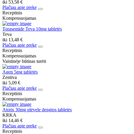
iki
53,58 €
Plačiau apie prekę
Receptinis
Kompensuojamas
Torasemide Teva 10mg tabletės
Teva
iki
13,48 €
Plačiau apie prekę
Receptinis
Kompensuojamas
Vaistinėje būtinas turėti
Agen 5mg tabletės
Zentiva
iki
5,09 €
Plačiau apie prekę
Receptinis
Kompensuojamas
Atoris 30mg plėvele dengtos tabletės
KRKA
iki
14,46 €
Plačiau apie prekę
Receptinis