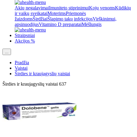
Akių negalavimai
Imuniteto stiprinimui
Kojų venoms
Kūdikių
ir vaikų sveikatai
Moterims
Priemonės
žaizdoms
Širdžiai
Šlapimo takų infekcijos
Virškinimui,
apsinuodijus
Vitamino D preparatai
Mėšlungis
Straipsniai
Akcijos %
...
Pradžia
Vaistai
Širdies ir kraujagyslių vaistai
Širdies ir kraujagyslių vaistai
637