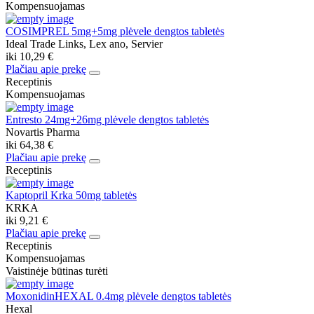
Kompensuojamas
COSIMPREL 5mg+5mg plėvele dengtos tabletės
Ideal Trade Links, Lex ano, Servier
iki
10,29 €
Plačiau apie prekę
Receptinis
Kompensuojamas
Entresto 24mg+26mg plėvele dengtos tabletės
Novartis Pharma
iki
64,38 €
Plačiau apie prekę
Receptinis
Kaptopril Krka 50mg tabletės
KRKA
iki
9,21 €
Plačiau apie prekę
Receptinis
Kompensuojamas
Vaistinėje būtinas turėti
MoxonidinHEXAL 0.4mg plėvele dengtos tabletės
Hexal