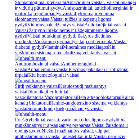
Stomatologiniai preparatai
Antacidiniai vaistai. Vaistai opaligei
ir vidurių pūtimui gydyti
Antispazminiai, anticholinerginiai ir
motoriką reguliuojantys vaistai
Pykinimą ir vėmimą
slopinantys vaistai
Vaistai tulžies ir kepenų ligoms
gydyti
Vidurius paleidžiantys vaistai
Antidiarėjiniai vaistai.
Vaistai žarnyno infekcinėms ir uždegiminėms ligoms
gydyti
Vaistai nutukimui gydyti, išskyrus dietinius
produktus
Virškinimą gerinantys, taip pat fermentai
Vaistai
diabetui gydyti
Vitaminai
Mineralinės medžiagos
Kiti
virškinimo sistemą ir metabolizmą veikiantys vaistai
Antitromboziniai vaistai
Antihemoraginiai
vaistai
Antianeminiai vaistai
Plazmos pakaitalai ir infuziniai
tirpalai
Kiti hematologiniai vaistai
Širdį veikiantys vaistai
Kraujospūdį mažinantys
vaistai
Diuretikai
Periferiniai
vazodilatatoriai
Vazoprotektoriai
Beta adrenoblokatoriai
Kalcio
kanalų blokatoriai
Renino-angiotenzino sistemą veikiantys
vaistai
Serumo lipidų kiekį mažinantys vaistai
Priešgrybeliniai vaistai, vartojami odos ligoms gydyti
Odą
minkštinantys ir apsaugantys preparatai
Vaistai žaizdoms ir
opoms gydyti
Niežulį mažinantys vaistai, taip pat
antihistamininiai vaistai, anestetikai ir kt.
Vaistai psoriazei