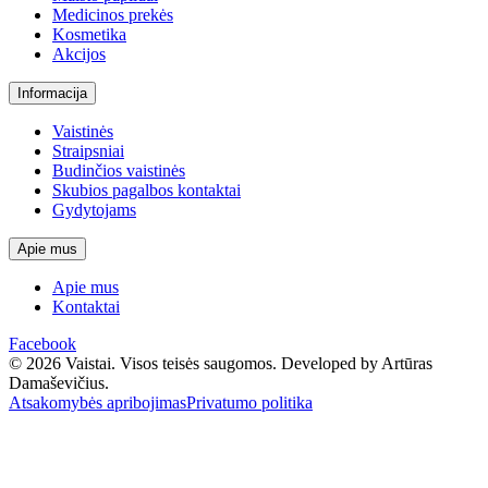
Medicinos prekės
Kosmetika
Akcijos
Informacija
Vaistinės
Straipsniai
Budinčios vaistinės
Skubios pagalbos kontaktai
Gydytojams
Apie mus
Apie mus
Kontaktai
Facebook
© 2026 Vaistai. Visos teisės saugomos.
Developed by Artūras
Damaševičius.
Atsakomybės apribojimas
Privatumo politika