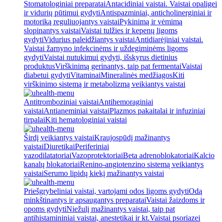
Stomatologiniai preparatai
Antacidiniai vaistai. Vaistai opaligei
ir vidurių pūtimui gydyti
Antispazminiai, anticholinerginiai ir
motoriką reguliuojantys vaistai
Pykinimą ir vėmimą
slopinantys vaistai
Vaistai tulžies ir kepenų ligoms
gydyti
Vidurius paleidžiantys vaistai
Antidiarėjiniai vaistai.
Vaistai žarnyno infekcinėms ir uždegiminėms ligoms
gydyti
Vaistai nutukimui gydyti, išskyrus dietinius
produktus
Virškinimą gerinantys, taip pat fermentai
Vaistai
diabetui gydyti
Vitaminai
Mineralinės medžiagos
Kiti
virškinimo sistemą ir metabolizmą veikiantys vaistai
Antitromboziniai vaistai
Antihemoraginiai
vaistai
Antianeminiai vaistai
Plazmos pakaitalai ir infuziniai
tirpalai
Kiti hematologiniai vaistai
Širdį veikiantys vaistai
Kraujospūdį mažinantys
vaistai
Diuretikai
Periferiniai
vazodilatatoriai
Vazoprotektoriai
Beta adrenoblokatoriai
Kalcio
kanalų blokatoriai
Renino-angiotenzino sistemą veikiantys
vaistai
Serumo lipidų kiekį mažinantys vaistai
Priešgrybeliniai vaistai, vartojami odos ligoms gydyti
Odą
minkštinantys ir apsaugantys preparatai
Vaistai žaizdoms ir
opoms gydyti
Niežulį mažinantys vaistai, taip pat
antihistamininiai vaistai, anestetikai ir kt.
Vaistai psoriazei