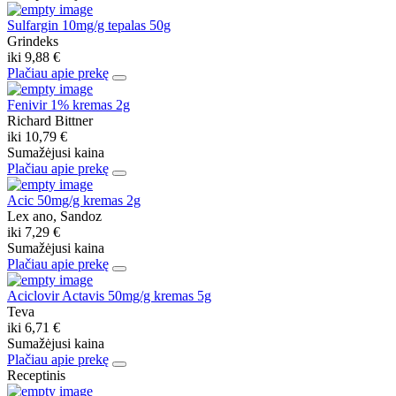
Sulfargin 10mg/g tepalas 50g
Grindeks
iki
9,88 €
Plačiau apie prekę
Fenivir 1% kremas 2g
Richard Bittner
iki
10,79 €
Sumažėjusi kaina
Plačiau apie prekę
Acic 50mg/g kremas 2g
Lex ano, Sandoz
iki
7,29 €
Sumažėjusi kaina
Plačiau apie prekę
Aciclovir Actavis 50mg/g kremas 5g
Teva
iki
6,71 €
Sumažėjusi kaina
Plačiau apie prekę
Receptinis