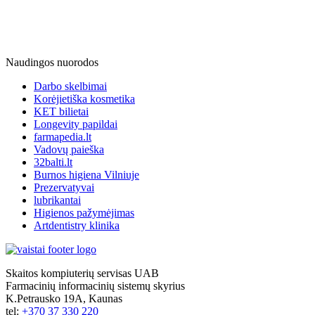
Naudingos nuorodos
Darbo skelbimai
Korėjietiška kosmetika
KET bilietai
Longevity papildai
farmapedia.lt
Vadovų paieška
32balti.lt
Burnos higiena Vilniuje
Prezervatyvai
lubrikantai
Higienos pažymėjimas
Artdentistry klinika
Skaitos kompiuterių servisas UAB
Farmacinių informacinių sistemų skyrius
K.Petrausko 19A, Kaunas
tel:
+370 37 330 220