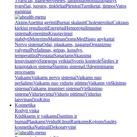
Tvarsčiai, marlė
Servetėlės, tamponai
Mobilizuojantys
tvarsčiai, juostos, tinkleliai
Pleistrai
Turniketai, timpos
Vatos
gaminiai
Akims
Apetitui gerinti
Burnai skalauti
Cholesteroliui
Cukraus
kiekiui reguliuoti
Energijai
Hemorojui
Imuninė
sistema
Kepenims
Kraujavimui
stabdyti
Moterims
Maitinančioms
Medžiagų apykaitai
Nervų sistema
Odai, plaukams, nagams
Organizmo
valymui
Peršalimas, gripas, kosulys,
temperatūra
Prostatai
Sąnariams
Skausmą
lengvinantys
Smegenų veiklai
Svorio kontrolė
Širdies ir
kraujotakos sistema
Šlapimo sistema
Uždegiminiams
procesams
Vaikams
Vaikams nervų sistemai
Vaikams nuo
peršalimo
Vaikams nuo vidurių pūtimo
Vaikams virškinimo
sistemai
Vaikams imuninei sistemai
Virškinimo
sistema
Viduriavimui
Vidurių pūtimui
Vidurius
laisvinančios
Kitos
Kosmetika
Rodyti viską
Kūdikiams ir vaikams
Dantims ir
burnai
Plaukams
Veidui
Kūnui
Rankoms
Kojoms
Saulės
kosmetika
Natūrali
Dekoratyvinė