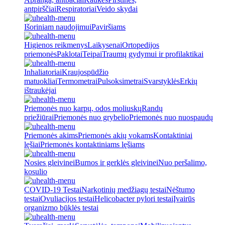
antpirščiai
Respiratoriai
Veido skydai
Išoriniam naudojimui
Paviršiams
Higienos reikmenys
Laikysenai
Ortopedijos
priemonės
Paklotai
Teipai
Traumų gydymui ir profilaktikai
Inhaliatoriai
Kraujospūdžio
matuokliai
Termometrai
Pulsoksimetrai
Svarstyklės
Erkių
ištraukėjai
Priemonės nuo karpų, odos moliuskų
Randų
priežiūrai
Priemonės nuo grybelio
Priemonės nuo nuospaudų
Priemonės akims
Priemonės akių vokams
Kontaktiniai
lęšiai
Priemonės kontaktiniams lęšiams
Nosies gleivinei
Burnos ir gerklės gleivinei
Nuo peršalimo,
kosulio
COVID-19 Testai
Narkotinių medžiagų testai
Nėštumo
testai
Ovuliacijos testai
Helicobacter pylori testai
Įvairūs
organizmo būklės testai