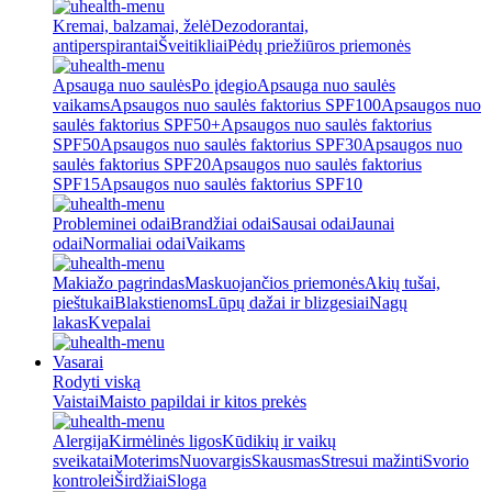
Kremai, balzamai, želė
Dezodorantai,
antiperspirantai
Šveitikliai
Pėdų priežiūros priemonės
Apsauga nuo saulės
Po įdegio
Apsauga nuo saulės
vaikams
Apsaugos nuo saulės faktorius SPF100
Apsaugos nuo
saulės faktorius SPF50+
Apsaugos nuo saulės faktorius
SPF50
Apsaugos nuo saulės faktorius SPF30
Apsaugos nuo
saulės faktorius SPF20
Apsaugos nuo saulės faktorius
SPF15
Apsaugos nuo saulės faktorius SPF10
Probleminei odai
Brandžiai odai
Sausai odai
Jaunai
odai
Normaliai odai
Vaikams
Makiažo pagrindas
Maskuojančios priemonės
Akių tušai,
pieštukai
Blakstienoms
Lūpų dažai ir blizgesiai
Nagų
lakas
Kvepalai
Vasarai
Rodyti viską
Vaistai
Maisto papildai ir kitos prekės
Alergija
Kirmėlinės ligos
Kūdikių ir vaikų
sveikatai
Moterims
Nuovargis
Skausmas
Stresui mažinti
Svorio
kontrolei
Širdžiai
Sloga