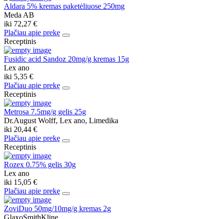
Aldara 5% kremas paketėliuose 250mg
Meda AB
iki
72,27 €
Plačiau apie prekę
Receptinis
Fusidic acid Sandoz 20mg/g kremas 15g
Lex ano
iki
5,35 €
Plačiau apie prekę
Receptinis
Metrosa 7.5mg/g gelis 25g
Dr.August Wolff, Lex ano, Limedika
iki
20,44 €
Plačiau apie prekę
Receptinis
Rozex 0.75% gelis 30g
Lex ano
iki
15,05 €
Plačiau apie prekę
ZoviDuo 50mg/10mg/g kremas 2g
GlaxoSmithKline