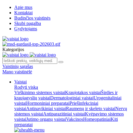
Apie mus
Kontaktai
Budinčios vaistinės
Skubi pagalba
Gydytojams
Kategorijos
Vaistinių sąrašas
Mano vaistinėlė
Vaistai
Rodyti viską
Virškinimo sistemos vaistai
Kraujotakos vaistai
Širdies ir
kraujagyslių vaistai
Dermatologiniai vaistai
Urogenitaliniai
vaistai
Hormoniniai preparatai
Priešinfekciniai
vaistai
Antinavikiniai vaistai
Raumenų ir skeleto vaistai
Nervų
sistemos vaistai
Antiparazitiniai vaistai
Kvėpavimo sistemos
vaistai
Jutimo organų vaistai
Vakcinos
Homeopatiniai
Kiti
preparatai