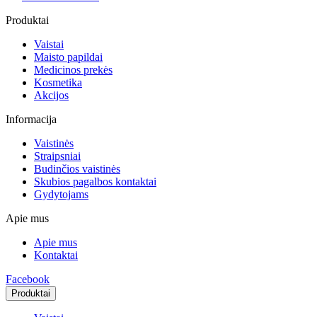
Produktai
Vaistai
Maisto papildai
Medicinos prekės
Kosmetika
Akcijos
Informacija
Vaistinės
Straipsniai
Budinčios vaistinės
Skubios pagalbos kontaktai
Gydytojams
Apie mus
Apie mus
Kontaktai
Facebook
Produktai