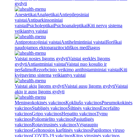
gydyti
Anestetikai
Analgetikai
Antiepilepsiniai
vaistai
Antiparkinsoniniai
vaistai
Psicholeptikai
Psichoanaleptikai
Kiti nervų sistemą
veikiantys vaistai
Antiprotozojiniai vaistai
Antihelmintiniai vaistai
Išoriškai
naudojamos ektoparazitocidiškos medžiagos
Vaistai nosies ligoms gydyti
Vaistai gerklės ligoms
gydyti
Antiastminiai vaistai
Vaistai nuo kosulio ir
peršalimo
Rezorbcinio veikimo antihistamininiai vaistai
Kiti
kvėpavimo sistemą veikiantys vaistai
Vaistai akių ligoms gydyti
Vaistai ausų ligoms gydyti
Vaistai
akių ir ausų ligoms gydyti
Meningokokinės vakcinos
Kokliušo vakcinos
Pneumokokinės
vakcinos
Stabligės vakcinos
Šiltinės vakcinos
Encefalito
vakcinos
Gripo vakcinos
Hepatito vakcinos
Tymų
vakcinos
Poliomielito vakcinos
Pasiutligės
vakcinos
Rotavirusinės vakcinos
Vėjaraupių
vakcinos
Geltonosios karštinės vakcinos
Papilomos viruso
vakcinos
COVID-19 vakcinos
Kitos virusinės vakcinos