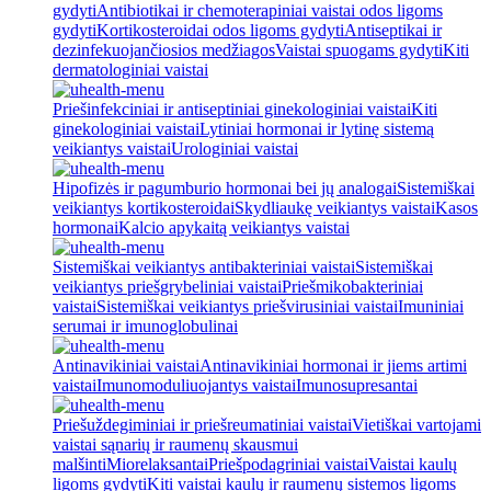
gydyti
Antibiotikai ir chemoterapiniai vaistai odos ligoms
gydyti
Kortikosteroidai odos ligoms gydyti
Antiseptikai ir
dezinfekuojančiosios medžiagos
Vaistai spuogams gydyti
Kiti
dermatologiniai vaistai
Priešinfekciniai ir antiseptiniai ginekologiniai vaistai
Kiti
ginekologiniai vaistai
Lytiniai hormonai ir lytinę sistemą
veikiantys vaistai
Urologiniai vaistai
Hipofizės ir pagumburio hormonai bei jų analogai
Sistemiškai
veikiantys kortikosteroidai
Skydliaukę veikiantys vaistai
Kasos
hormonai
Kalcio apykaitą veikiantys vaistai
Sistemiškai veikiantys antibakteriniai vaistai
Sistemiškai
veikiantys priešgrybeliniai vaistai
Priešmikobakteriniai
vaistai
Sistemiškai veikiantys priešvirusiniai vaistai
Imuniniai
serumai ir imunoglobulinai
Antinavikiniai vaistai
Antinavikiniai hormonai ir jiems artimi
vaistai
Imunomoduliuojantys vaistai
Imunosupresantai
Priešuždegiminiai ir priešreumatiniai vaistai
Vietiškai vartojami
vaistai sąnarių ir raumenų skausmui
malšinti
Miorelaksantai
Priešpodagriniai vaistai
Vaistai kaulų
ligoms gydyti
Kiti vaistai kaulų ir raumenų sistemos ligoms