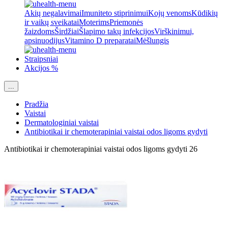
Akių negalavimai
Imuniteto stiprinimui
Kojų venoms
Kūdikių
ir vaikų sveikatai
Moterims
Priemonės
žaizdoms
Širdžiai
Šlapimo takų infekcijos
Virškinimui,
apsinuodijus
Vitamino D preparatai
Mėšlungis
Straipsniai
Akcijos %
...
Pradžia
Vaistai
Dermatologiniai vaistai
Antibiotikai ir chemoterapiniai vaistai odos ligoms gydyti
Antibiotikai ir chemoterapiniai vaistai odos ligoms gydyti
26