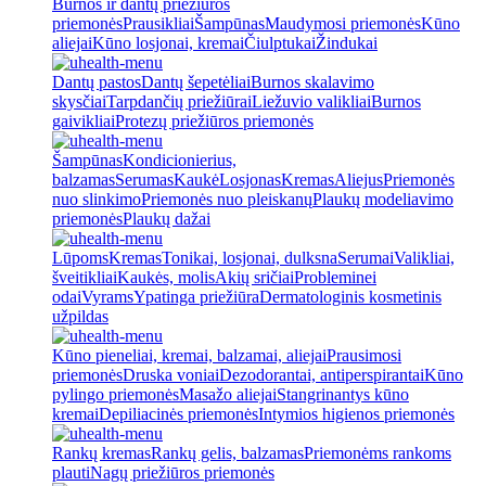
Burnos ir dantų priežiūros
priemonės
Prausikliai
Šampūnas
Maudymosi priemonės
Kūno
aliejai
Kūno losjonai, kremai
Čiulptukai
Žindukai
Dantų pastos
Dantų šepetėliai
Burnos skalavimo
skysčiai
Tarpdančių priežiūrai
Liežuvio valikliai
Burnos
gaivikliai
Protezų priežiūros priemonės
Šampūnas
Kondicionierius,
balzamas
Serumas
Kaukė
Losjonas
Kremas
Aliejus
Priemonės
nuo slinkimo
Priemonės nuo pleiskanų
Plaukų modeliavimo
priemonės
Plaukų dažai
Lūpoms
Kremas
Tonikai, losjonai, dulksna
Serumai
Valikliai,
šveitikliai
Kaukės, molis
Akių sričiai
Probleminei
odai
Vyrams
Ypatinga priežiūra
Dermatologinis kosmetinis
užpildas
Kūno pieneliai, kremai, balzamai, aliejai
Prausimosi
priemonės
Druska voniai
Dezodorantai, antiperspirantai
Kūno
pylingo priemonės
Masažo aliejai
Stangrinantys kūno
kremai
Depiliacinės priemonės
Intymios higienos priemonės
Rankų kremas
Rankų gelis, balzamas
Priemonėms rankoms
plauti
Nagų priežiūros priemonės