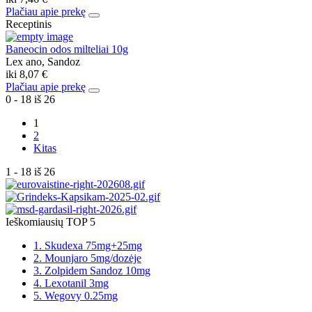
Plačiau apie prekę
Receptinis
Baneocin odos milteliai 10g
Lex ano, Sandoz
iki
8,07 €
Plačiau apie prekę
0 - 18 iš 26
1
2
Kitas
1 - 18 iš 26
Ieškomiausių TOP 5
1. Skudexa 75mg+25mg
2. Mounjaro 5mg/dozėje
3. Zolpidem Sandoz 10mg
4. Lexotanil 3mg
5. Wegovy 0.25mg