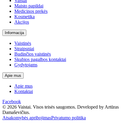
Vaistai
Maisto papildai
Medicinos prekės
Kosmetika
Akcijos
Informacija
Vaistinės
Straipsniai
Budinčios vaistinės
Skubios pagalbos kontaktai
Gydytojams
Apie mus
Apie mus
Kontaktai
Facebook
© 2026 Vaistai. Visos teisės saugomos.
Developed by Artūras
Damaševičius.
Atsakomybės apribojimas
Privatumo politika