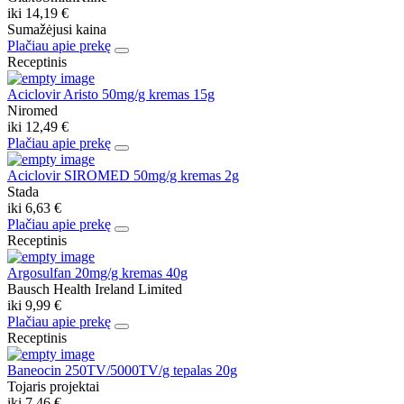
iki
14,19 €
Sumažėjusi kaina
Plačiau apie prekę
Receptinis
Aciclovir Aristo 50mg/g kremas 15g
Niromed
iki
12,49 €
Plačiau apie prekę
Aciclovir SIROMED 50mg/g kremas 2g
Stada
iki
6,63 €
Plačiau apie prekę
Receptinis
Argosulfan 20mg/g kremas 40g
Bausch Health Ireland Limited
iki
9,99 €
Plačiau apie prekę
Receptinis
Baneocin 250TV/5000TV/g tepalas 20g
Tojaris projektai
iki
7,46 €