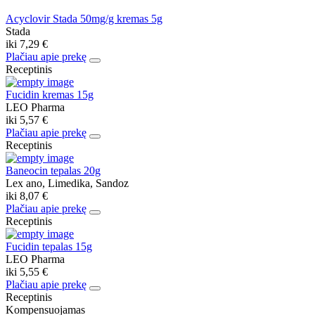
Acyclovir Stada 50mg/g kremas 5g
Stada
iki
7,29 €
Plačiau apie prekę
Receptinis
Fucidin kremas 15g
LEO Pharma
iki
5,57 €
Plačiau apie prekę
Receptinis
Baneocin tepalas 20g
Lex ano, Limedika, Sandoz
iki
8,07 €
Plačiau apie prekę
Receptinis
Fucidin tepalas 15g
LEO Pharma
iki
5,55 €
Plačiau apie prekę
Receptinis
Kompensuojamas