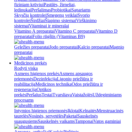
fiziniam krūviui
Pastilės, žirneliai,
ledinukai
Peršalimas
Probiotikai
Sąnariams
Skysčių kontrolei
Smegenų veiklai
Svorio
kontrolei
Širdžiai
Šlapimo sistemai
Virškinimo
sistemai
Vitaminai ir mineralai
Vitamino A preparatai
Vitamino C preparatai
Vitamino D
preparatai
Folio rūgštis (Vitaminas B9)
Geležies preparatai
Jodo preparatai
Kalcio preparatai
Magnio
preparatai
Medicinos prekės
Rodyti viską
Asmens higienos prekės
Asmens apsaugos
priemonės
Dezinfekcija
Ligonių priežiūra ir
reabilitacija
Medicinos technika
Odos priežiūra ir
regeneracija
Optikos
prekės
Peršalus
Testai
Tvarsliava
Vaistažolės
Uždegiminiams
procesams
Intymios higienos priemonės
Įklotai
Kelnaitės
Menstruacinės
taurelės
Nosinės, servetėlės
Paketai
Sauskelnės
suaugusiems
Sauskelnės vaikams
Tamponai
Vatos gaminiai
Apranga, antbačiai
Kaukės
Pirštinės,