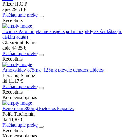
Pfizer H.C.P
apie
29,51 €
Plačiau apie prekę
Receptinis
Twinrix Adult injekcinė suspensija 1ml užpildytas švirkštas (ir
atskira adata)
GlaxoSmithKline
apie
44,35 €
Plačiau apie prekę
Receptinis
Amoksiklav 875mg+125mg plėvele dengtos tabletės
Lex ano, Sandoz
iki
11,17 €
Plačiau apie prekę
Receptinis
Kompensuojamas
Benemicin 300mg kietosios kapsulės
Polfa Tarchomin
iki
41,87 €
Plačiau apie prekę
Receptinis
Kompensuojamas