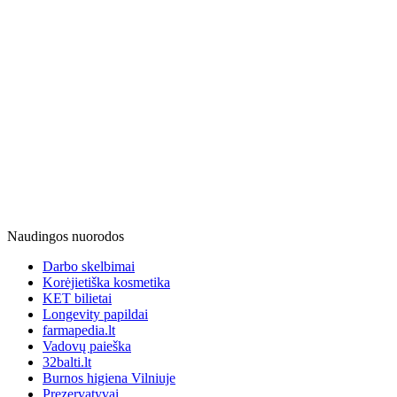
Naudingos nuorodos
Darbo skelbimai
Korėjietiška kosmetika
KET bilietai
Longevity papildai
farmapedia.lt
Vadovų paieška
32balti.lt
Burnos higiena Vilniuje
Prezervatyvai