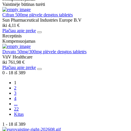
Vaistinėje būtinas turėti
Cifran 500mg plėvele dengtos tabletės
Sun Pharmaceutical Industries Europe B.V
iki
4,11 €
Plačiau apie prekę
Receptinis
Kompensuojamas
Dovato 50mg/300mg plėvele dengtos tabletės
ViiV Healthcare
iki
761,98 €
Plačiau apie prekę
0 - 18 iš 389
1
2
3
4
...
22
Kitas
1 - 18 iš 389