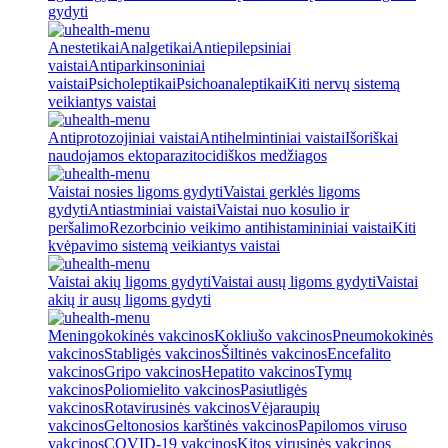
gydyti
Anestetikai
Analgetikai
Antiepilepsiniai
vaistai
Antiparkinsoniniai
vaistai
Psicholeptikai
Psichoanaleptikai
Kiti nervų sistemą
veikiantys vaistai
Antiprotozojiniai vaistai
Antihelmintiniai vaistai
Išoriškai
naudojamos ektoparazitocidiškos medžiagos
Vaistai nosies ligoms gydyti
Vaistai gerklės ligoms
gydyti
Antiastminiai vaistai
Vaistai nuo kosulio ir
peršalimo
Rezorbcinio veikimo antihistamininiai vaistai
Kiti
kvėpavimo sistemą veikiantys vaistai
Vaistai akių ligoms gydyti
Vaistai ausų ligoms gydyti
Vaistai
akių ir ausų ligoms gydyti
Meningokokinės vakcinos
Kokliušo vakcinos
Pneumokokinės
vakcinos
Stabligės vakcinos
Šiltinės vakcinos
Encefalito
vakcinos
Gripo vakcinos
Hepatito vakcinos
Tymų
vakcinos
Poliomielito vakcinos
Pasiutligės
vakcinos
Rotavirusinės vakcinos
Vėjaraupių
vakcinos
Geltonosios karštinės vakcinos
Papilomos viruso
vakcinos
COVID-19 vakcinos
Kitos virusinės vakcinos