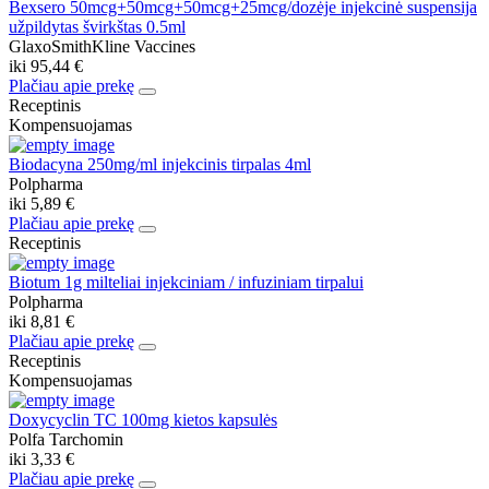
Bexsero 50mcg+50mcg+50mcg+25mcg/dozėje injekcinė suspensija
užpildytas švirkštas 0.5ml
GlaxoSmithKline Vaccines
iki
95,44 €
Plačiau apie prekę
Receptinis
Kompensuojamas
Biodacyna 250mg/ml injekcinis tirpalas 4ml
Polpharma
iki
5,89 €
Plačiau apie prekę
Receptinis
Biotum 1g milteliai injekciniam / infuziniam tirpalui
Polpharma
iki
8,81 €
Plačiau apie prekę
Receptinis
Kompensuojamas
Doxycyclin TC 100mg kietos kapsulės
Polfa Tarchomin
iki
3,33 €
Plačiau apie prekę