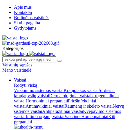
Apie mus
Kontaktai
Budinčios vaistinės
Skubi pagalba
Gydytojams
Kategorijos
Vaistinių sąrašas
Mano vaistinėlė
Vaistai
Rodyti viską
Virškinimo sistemos vaistai
Kraujotakos vaistai
Širdies ir
kraujagyslių vaistai
Dermatologiniai vaistai
Urogenitaliniai
vaistai
Hormoniniai preparatai
Priešinfekciniai
vaistai
Antinavikiniai vaistai
Raumenų ir skeleto vaistai
Nervų
sistemos vaistai
Antiparazitiniai vaistai
Kvėpavimo sistemos
vaistai
Jutimo organų vaistai
Vakcinos
Homeopatiniai
Kiti
preparatai