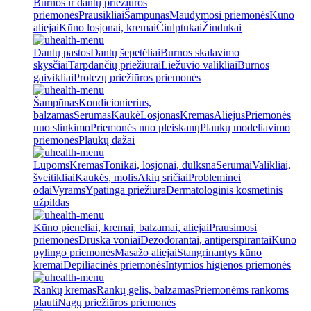
Burnos ir dantų priežiūros
priemonės
Prausikliai
Šampūnas
Maudymosi priemonės
Kūno
aliejai
Kūno losjonai, kremai
Čiulptukai
Žindukai
Dantų pastos
Dantų šepetėliai
Burnos skalavimo
skysčiai
Tarpdančių priežiūrai
Liežuvio valikliai
Burnos
gaivikliai
Protezų priežiūros priemonės
Šampūnas
Kondicionierius,
balzamas
Serumas
Kaukė
Losjonas
Kremas
Aliejus
Priemonės
nuo slinkimo
Priemonės nuo pleiskanų
Plaukų modeliavimo
priemonės
Plaukų dažai
Lūpoms
Kremas
Tonikai, losjonai, dulksna
Serumai
Valikliai,
šveitikliai
Kaukės, molis
Akių sričiai
Probleminei
odai
Vyrams
Ypatinga priežiūra
Dermatologinis kosmetinis
užpildas
Kūno pieneliai, kremai, balzamai, aliejai
Prausimosi
priemonės
Druska voniai
Dezodorantai, antiperspirantai
Kūno
pylingo priemonės
Masažo aliejai
Stangrinantys kūno
kremai
Depiliacinės priemonės
Intymios higienos priemonės
Rankų kremas
Rankų gelis, balzamas
Priemonėms rankoms
plauti
Nagų priežiūros priemonės