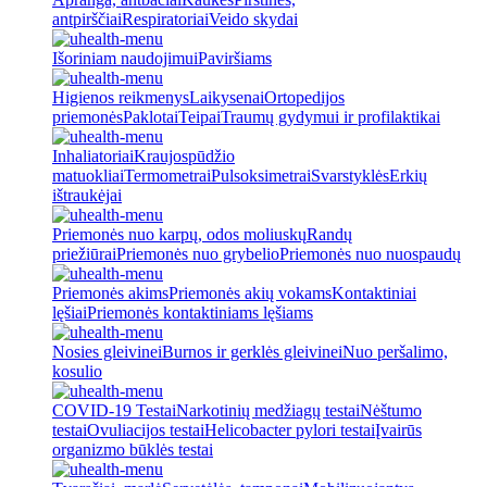
antpirščiai
Respiratoriai
Veido skydai
Išoriniam naudojimui
Paviršiams
Higienos reikmenys
Laikysenai
Ortopedijos
priemonės
Paklotai
Teipai
Traumų gydymui ir profilaktikai
Inhaliatoriai
Kraujospūdžio
matuokliai
Termometrai
Pulsoksimetrai
Svarstyklės
Erkių
ištraukėjai
Priemonės nuo karpų, odos moliuskų
Randų
priežiūrai
Priemonės nuo grybelio
Priemonės nuo nuospaudų
Priemonės akims
Priemonės akių vokams
Kontaktiniai
lęšiai
Priemonės kontaktiniams lęšiams
Nosies gleivinei
Burnos ir gerklės gleivinei
Nuo peršalimo,
kosulio
COVID-19 Testai
Narkotinių medžiagų testai
Nėštumo
testai
Ovuliacijos testai
Helicobacter pylori testai
Įvairūs
organizmo būklės testai