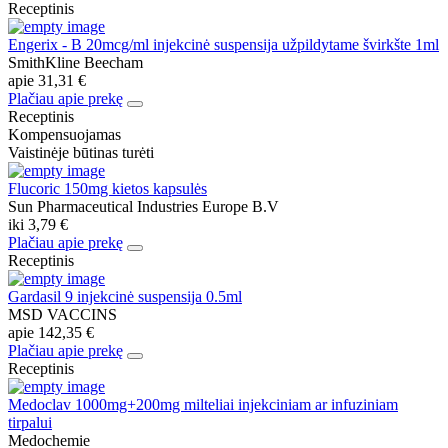
Receptinis
Engerix - B 20mcg/ml injekcinė suspensija užpildytame švirkšte 1ml
SmithKline Beecham
apie
31,31 €
Plačiau apie prekę
Receptinis
Kompensuojamas
Vaistinėje būtinas turėti
Flucoric 150mg kietos kapsulės
Sun Pharmaceutical Industries Europe B.V
iki
3,79 €
Plačiau apie prekę
Receptinis
Gardasil 9 injekcinė suspensija 0.5ml
MSD VACCINS
apie
142,35 €
Plačiau apie prekę
Receptinis
Medoclav 1000mg+200mg milteliai injekciniam ar infuziniam
tirpalui
Medochemie