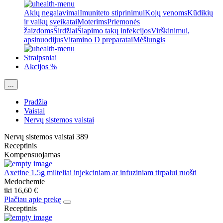
Akių negalavimai
Imuniteto stiprinimui
Kojų venoms
Kūdikių
ir vaikų sveikatai
Moterims
Priemonės
žaizdoms
Širdžiai
Šlapimo takų infekcijos
Virškinimui,
apsinuodijus
Vitamino D preparatai
Mėšlungis
Straipsniai
Akcijos %
...
Pradžia
Vaistai
Nervų sistemos vaistai
Nervų sistemos vaistai
389
Receptinis
Kompensuojamas
Axetine 1.5g milteliai injekciniam ar infuziniam tirpalui ruošti
Medochemie
iki
16,60 €
Plačiau apie prekę
Receptinis