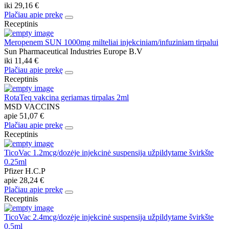
iki
29,16 €
Plačiau apie prekę
Receptinis
Meropenem SUN 1000mg milteliai injekciniam/infuziniam tirpalui
Sun Pharmaceutical Industries Europe B.V
iki
11,44 €
Plačiau apie prekę
Receptinis
RotaTeq vakcina geriamas tirpalas 2ml
MSD VACCINS
apie
51,07 €
Plačiau apie prekę
Receptinis
TicoVac 1.2mcg/dozėje injekcinė suspensija užpildytame švirkšte
0.25ml
Pfizer H.C.P
apie
28,24 €
Plačiau apie prekę
Receptinis
TicoVac 2.4mcg/dozėje injekcinė suspensija užpildytame švirkšte
0.5ml