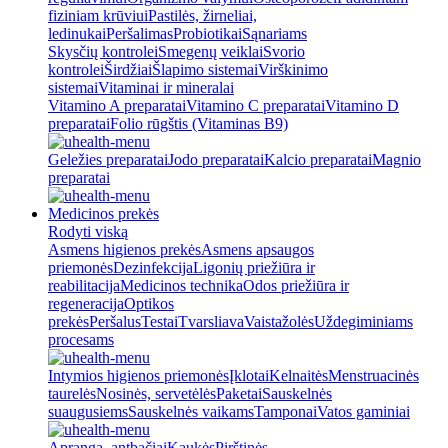
fiziniam krūviui
Pastilės, žirneliai,
ledinukai
Peršalimas
Probiotikai
Sąnariams
Skysčių kontrolei
Smegenų veiklai
Svorio
kontrolei
Širdžiai
Šlapimo sistemai
Virškinimo
sistemai
Vitaminai ir mineralai
Vitamino A preparatai
Vitamino C preparatai
Vitamino D
preparatai
Folio rūgštis (Vitaminas B9)
Geležies preparatai
Jodo preparatai
Kalcio preparatai
Magnio
preparatai
Medicinos prekės
Rodyti viską
Asmens higienos prekės
Asmens apsaugos
priemonės
Dezinfekcija
Ligonių priežiūra ir
reabilitacija
Medicinos technika
Odos priežiūra ir
regeneracija
Optikos
prekės
Peršalus
Testai
Tvarsliava
Vaistažolės
Uždegiminiams
procesams
Intymios higienos priemonės
Įklotai
Kelnaitės
Menstruacinės
taurelės
Nosinės, servetėlės
Paketai
Sauskelnės
suaugusiems
Sauskelnės vaikams
Tamponai
Vatos gaminiai
Apranga, antbačiai
Kaukės
Pirštinės,