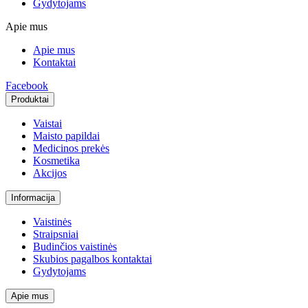
Gydytojams
Apie mus
Apie mus
Kontaktai
Facebook
Produktai
Vaistai
Maisto papildai
Medicinos prekės
Kosmetika
Akcijos
Informacija
Vaistinės
Straipsniai
Budinčios vaistinės
Skubios pagalbos kontaktai
Gydytojams
Apie mus