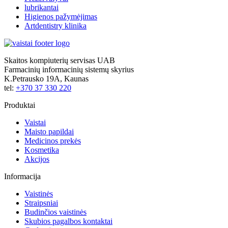
lubrikantai
Higienos pažymėjimas
Artdentistry klinika
Skaitos kompiuterių servisas UAB
Farmacinių informacinių sistemų skyrius
K.Petrausko 19A, Kaunas
tel:
+370 37 330 220
Produktai
Vaistai
Maisto papildai
Medicinos prekės
Kosmetika
Akcijos
Informacija
Vaistinės
Straipsniai
Budinčios vaistinės
Skubios pagalbos kontaktai