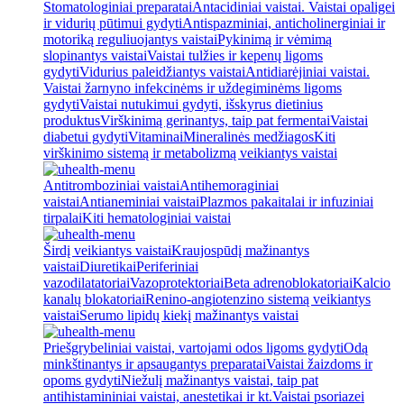
Stomatologiniai preparatai
Antacidiniai vaistai. Vaistai opaligei
ir vidurių pūtimui gydyti
Antispazminiai, anticholinerginiai ir
motoriką reguliuojantys vaistai
Pykinimą ir vėmimą
slopinantys vaistai
Vaistai tulžies ir kepenų ligoms
gydyti
Vidurius paleidžiantys vaistai
Antidiarėjiniai vaistai.
Vaistai žarnyno infekcinėms ir uždegiminėms ligoms
gydyti
Vaistai nutukimui gydyti, išskyrus dietinius
produktus
Virškinimą gerinantys, taip pat fermentai
Vaistai
diabetui gydyti
Vitaminai
Mineralinės medžiagos
Kiti
virškinimo sistemą ir metabolizmą veikiantys vaistai
Antitromboziniai vaistai
Antihemoraginiai
vaistai
Antianeminiai vaistai
Plazmos pakaitalai ir infuziniai
tirpalai
Kiti hematologiniai vaistai
Širdį veikiantys vaistai
Kraujospūdį mažinantys
vaistai
Diuretikai
Periferiniai
vazodilatatoriai
Vazoprotektoriai
Beta adrenoblokatoriai
Kalcio
kanalų blokatoriai
Renino-angiotenzino sistemą veikiantys
vaistai
Serumo lipidų kiekį mažinantys vaistai
Priešgrybeliniai vaistai, vartojami odos ligoms gydyti
Odą
minkštinantys ir apsaugantys preparatai
Vaistai žaizdoms ir
opoms gydyti
Niežulį mažinantys vaistai, taip pat
antihistamininiai vaistai, anestetikai ir kt.
Vaistai psoriazei