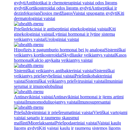
gydyti
Antibiotikai ir chemoterapiniai vaistai odos ligoms
gydyti
Kortikosteroidai odos ligoms gydyti
Antiseptikai ir
dezinfekuojančiosios medžiagos
Vaistai spuogams gydyti
Kiti
dermatologiniai vaistai
Priešinfekciniai ir antiseptiniai ginekologiniai vaistai
Kiti
ginekologiniai vaistai
Lytiniai hormonai ir lytinę sistemą
veikiantys vaistai
Urologiniai vaistai
Hipofizės ir pagumburio hormonai bei jų analogai
Sistemiškai
veikiantys kortikosteroidai
Skydliaukę veikiantys vaistai
Kasos
hormonai
Kalcio apykaitą veikiantys vaistai
Sistemiškai veikiantys antibakteriniai vaistai
Sistemiškai
veikiantys priešgrybeliniai vaistai
Priešmikobakteriniai
vaistai
Sistemiškai veikiantys priešvirusiniai vaistai
Imuniniai
serumai ir imunoglobulinai
Antinavikiniai vaistai
Antinavikiniai hormonai ir jiems artimi
vaistai
Imunomoduliuojantys vaistai
Imunosupresantai
Priešuždegiminiai ir priešreumatiniai vaistai
Vietiškai vartojami
vaistai sąnarių ir raumenų skausmui
malšinti
Miorelaksantai
Priešpodagriniai vaistai
Vaistai kaulų
ligoms gydyti
Kiti vaistai kaulų ir raumenų sistemos ligoms