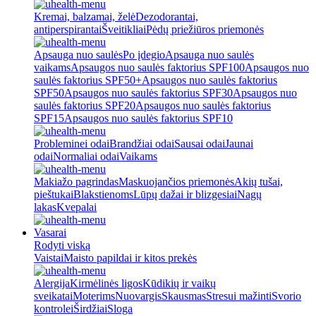
Kremai, balzamai, želė
Dezodorantai,
antiperspirantai
Šveitikliai
Pėdų priežiūros priemonės
Apsauga nuo saulės
Po įdegio
Apsauga nuo saulės
vaikams
Apsaugos nuo saulės faktorius SPF100
Apsaugos nuo
saulės faktorius SPF50+
Apsaugos nuo saulės faktorius
SPF50
Apsaugos nuo saulės faktorius SPF30
Apsaugos nuo
saulės faktorius SPF20
Apsaugos nuo saulės faktorius
SPF15
Apsaugos nuo saulės faktorius SPF10
Probleminei odai
Brandžiai odai
Sausai odai
Jaunai
odai
Normaliai odai
Vaikams
Makiažo pagrindas
Maskuojančios priemonės
Akių tušai,
pieštukai
Blakstienoms
Lūpų dažai ir blizgesiai
Nagų
lakas
Kvepalai
Vasarai
Rodyti viską
Vaistai
Maisto papildai ir kitos prekės
Alergija
Kirmėlinės ligos
Kūdikių ir vaikų
sveikatai
Moterims
Nuovargis
Skausmas
Stresui mažinti
Svorio
kontrolei
Širdžiai
Sloga