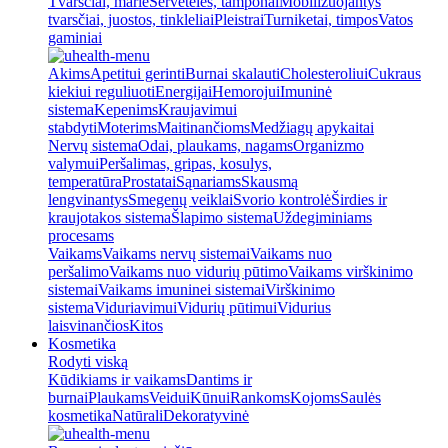
Tvarsčiai, marlė
Servetėlės, tamponai
Mobilizuojantys
tvarsčiai, juostos, tinkleliai
Pleistrai
Turniketai, timpos
Vatos
gaminiai
Akims
Apetitui gerinti
Burnai skalauti
Cholesteroliui
Cukraus
kiekiui reguliuoti
Energijai
Hemorojui
Imuninė
sistema
Kepenims
Kraujavimui
stabdyti
Moterims
Maitinančioms
Medžiagų apykaitai
Nervų sistema
Odai, plaukams, nagams
Organizmo
valymui
Peršalimas, gripas, kosulys,
temperatūra
Prostatai
Sąnariams
Skausmą
lengvinantys
Smegenų veiklai
Svorio kontrolė
Širdies ir
kraujotakos sistema
Šlapimo sistema
Uždegiminiams
procesams
Vaikams
Vaikams nervų sistemai
Vaikams nuo
peršalimo
Vaikams nuo vidurių pūtimo
Vaikams virškinimo
sistemai
Vaikams imuninei sistemai
Virškinimo
sistema
Viduriavimui
Vidurių pūtimui
Vidurius
laisvinančios
Kitos
Kosmetika
Rodyti viską
Kūdikiams ir vaikams
Dantims ir
burnai
Plaukams
Veidui
Kūnui
Rankoms
Kojoms
Saulės
kosmetika
Natūrali
Dekoratyvinė