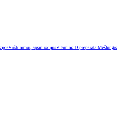
cijos
Virškinimui, apsinuodijus
Vitamino D preparatai
Mėšlungis