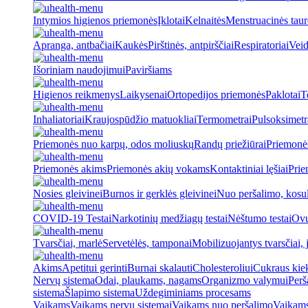
Intymios higienos priemonės
Įklotai
Kelnaitės
Menstruacinės taur
Apranga, antbačiai
Kaukės
Pirštinės, antpirščiai
Respiratoriai
Veid
Išoriniam naudojimui
Paviršiams
Higienos reikmenys
Laikysenai
Ortopedijos priemonės
Paklotai
T
Inhaliatoriai
Kraujospūdžio matuokliai
Termometrai
Pulsoksimetr
Priemonės nuo karpų, odos moliuskų
Randų priežiūrai
Priemonė
Priemonės akims
Priemonės akių vokams
Kontaktiniai lęšiai
Prie
Nosies gleivinei
Burnos ir gerklės gleivinei
Nuo peršalimo, kosu
COVID-19 Testai
Narkotinių medžiagų testai
Nėštumo testai
Ovul
Tvarsčiai, marlė
Servetėlės, tamponai
Mobilizuojantys tvarsčiai, j
Akims
Apetitui gerinti
Burnai skalauti
Cholesteroliui
Cukraus kiek
Nervų sistema
Odai, plaukams, nagams
Organizmo valymui
Perš
sistema
Šlapimo sistema
Uždegiminiams procesams
Vaikams
Vaikams nervų sistemai
Vaikams nuo peršalimo
Vaikams