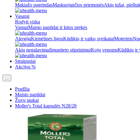
Makiažo pagrindas
Maskuojančios priemonės
Akių tušai, pieštu
Vasarai
Rodyti viską
Vaistai
Maisto papildai ir kitos prekės
Alergija
Kirmėlinės ligos
Kūdikių ir vaikų sveikatai
Moterims
Nuo
Akių negalavimai
Imuniteto stiprinimui
Kojų venoms
Kūdikių ir 
Straipsniai
Akcijos %
...
Pradžia
Maisto papildai
Žuvų taukai
Moller's Total kapsulės N28/28