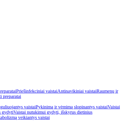
reparatai
Priešinfekciniai vaistai
Antinavikiniai vaistai
Raumenų ir
i preparatai
guliuojantys vaistai
Pykinimą ir vėmimą slopinantys vaistai
Vaistai
s gydyti
Vaistai nutukimui gydyti, išskyrus dietinius
tabolizmą veikiantys vaistai