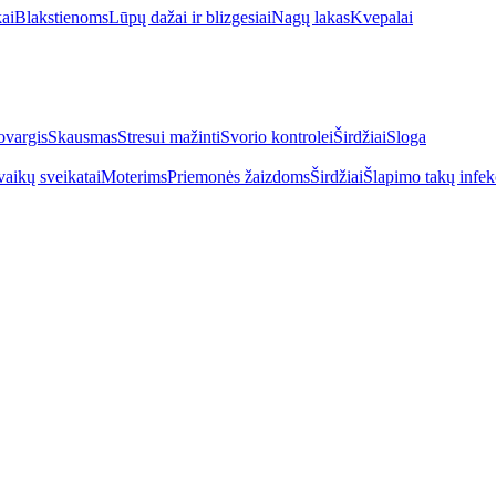
kai
Blakstienoms
Lūpų dažai ir blizgesiai
Nagų lakas
Kvepalai
vargis
Skausmas
Stresui mažinti
Svorio kontrolei
Širdžiai
Sloga
vaikų sveikatai
Moterims
Priemonės žaizdoms
Širdžiai
Šlapimo takų infek