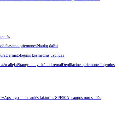
emonės
odeliavimo priemonės
Plaukų dažai
iūra
Dermatologinis kosmetinis užpildas
ažo aliejai
Stangrinantys kūno kremai
Depiliacinės priemonės
Intymios
50+
Apsaugos nuo saulės faktorius SPF50
Apsaugos nuo saulės