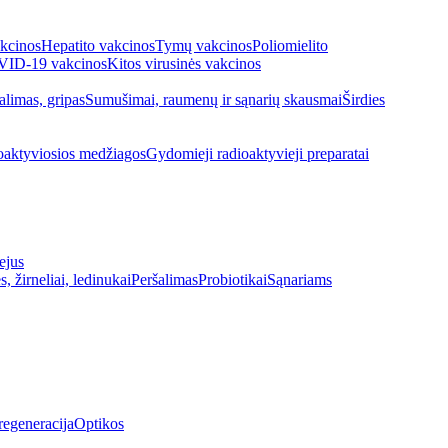
kcinos
Hepatito vakcinos
Tymų vakcinos
Poliomielito
ID-19 vakcinos
Kitos virusinės vakcinos
alimas, gripas
Sumušimai, raumenų ir sąnarių skausmai
Širdies
oaktyviosios medžiagos
Gydomieji radioaktyvieji preparatai
ejus
s, žirneliai, ledinukai
Peršalimas
Probiotikai
Sąnariams
regeneracija
Optikos