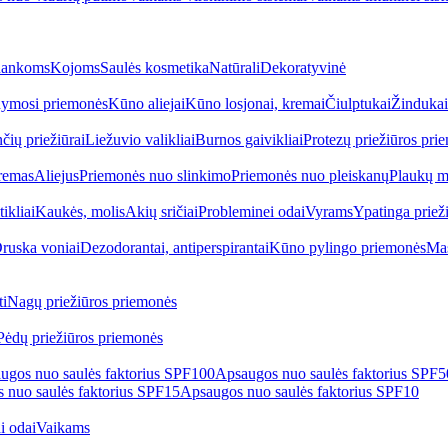
ankoms
Kojoms
Saulės kosmetika
Natūrali
Dekoratyvinė
ymosi priemonės
Kūno aliejai
Kūno losjonai, kremai
Čiulptukai
Žindukai
čių priežiūrai
Liežuvio valikliai
Burnos gaivikliai
Protezų priežiūros pri
remas
Aliejus
Priemonės nuo slinkimo
Priemonės nuo pleiskanų
Plaukų m
tikliai
Kaukės, molis
Akių sričiai
Probleminei odai
Vyrams
Ypatinga priež
ruska voniai
Dezodorantai, antiperspirantai
Kūno pylingo priemonės
Mas
i
Nagų priežiūros priemonės
Pėdų priežiūros priemonės
ugos nuo saulės faktorius SPF100
Apsaugos nuo saulės faktorius SPF
 nuo saulės faktorius SPF15
Apsaugos nuo saulės faktorius SPF10
i odai
Vaikams