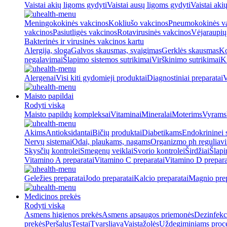
Vaistai akių ligoms gydyti
Vaistai ausų ligoms gydyti
Vaistai aki
Meningokokinės vakcinos
Kokliušo vakcinos
Pneumokokinės v
vakcinos
Pasiutligės vakcinos
Rotavirusinės vakcinos
Vėjaraupių
Bakterinės ir virusinės vakcinos kartu
Alergija, sloga
Galvos skausmas, svaigimas
Gerklės skausmas
Ko
negalavimai
Šlapimo sistemos sutrikimai
Virškinimo sutrikimai
Ki
Alergenai
Visi kiti gydomieji produktai
Diagnostiniai preparatai
V
Maisto papildai
Rodyti viską
Maisto papildų kompleksai
Vitaminai
Mineralai
Moterims
Vyrams
Akims
Antioksidantai
Bičių produktai
Diabetikams
Endokrininei 
Nervų sistemai
Odai, plaukams, nagams
Organizmo ph reguliav
Skysčių kontrolei
Smegenų veiklai
Svorio kontrolei
Širdžiai
Šlapi
Vitamino A preparatai
Vitamino C preparatai
Vitamino D prepara
Geležies preparatai
Jodo preparatai
Kalcio preparatai
Magnio prep
Medicinos prekės
Rodyti viską
Asmens higienos prekės
Asmens apsaugos priemonės
Dezinfekc
prekės
Peršalus
Testai
Tvarsliava
Vaistažolės
Uždegiminiams proc