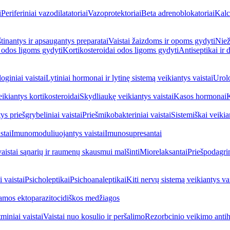
i
Periferiniai vazodilatatoriai
Vazoprotektoriai
Beta adrenoblokatoriai
Kalc
inantys ir apsaugantys preparatai
Vaistai žaizdoms ir opoms gydyti
Niež
i odos ligoms gydyti
Kortikosteroidai odos ligoms gydyti
Antiseptikai ir
oginiai vaistai
Lytiniai hormonai ir lytinę sistemą veikiantys vaistai
Urolo
eikiantys kortikosteroidai
Skydliaukę veikiantys vaistai
Kasos hormonai
K
ys priešgrybeliniai vaistai
Priešmikobakteriniai vaistai
Sistemiškai veikian
stai
Imunomoduliuojantys vaistai
Imunosupresantai
vaistai sąnarių ir raumenų skausmui malšinti
Miorelaksantai
Priešpodagrin
 vaistai
Psicholeptikai
Psichoanaleptikai
Kiti nervų sistemą veikiantys vai
jamos ektoparazitocidiškos medžiagos
miniai vaistai
Vaistai nuo kosulio ir peršalimo
Rezorbcinio veikimo antihi