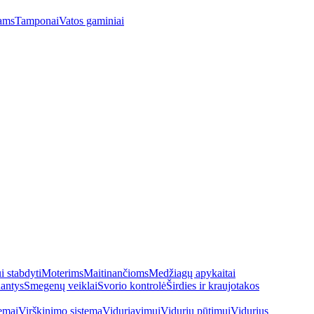
ams
Tamponai
Vatos gaminiai
 stabdyti
Moterims
Maitinančioms
Medžiagų apykaitai
antys
Smegenų veiklai
Svorio kontrolė
Širdies ir kraujotakos
emai
Virškinimo sistema
Viduriavimui
Vidurių pūtimui
Vidurius