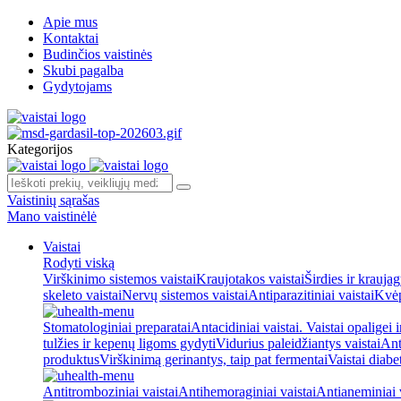
Apie mus
Kontaktai
Budinčios vaistinės
Skubi pagalba
Gydytojams
Kategorijos
Vaistinių sąrašas
Mano vaistinėlė
Vaistai
Rodyti viską
Virškinimo sistemos vaistai
Kraujotakos vaistai
Širdies ir kraujag
skeleto vaistai
Nervų sistemos vaistai
Antiparazitiniai vaistai
Kvėp
Stomatologiniai preparatai
Antacidiniai vaistai. Vaistai opaligei 
tulžies ir kepenų ligoms gydyti
Vidurius paleidžiantys vaistai
Ant
produktus
Virškinimą gerinantys, taip pat fermentai
Vaistai diabe
Antitromboziniai vaistai
Antihemoraginiai vaistai
Antianeminiai v