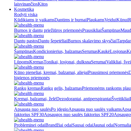
laisvinančios
Kitos
Kosmetika
Rodyti viską
Kūdikiams ir vaikams
Dantims ir burnai
Plaukams
Veidui
Kūnui
R
Burnos ir dantų priežiūros priemonės
Prausikliai
Šampūnas
Maud
Dantų pastos
Dantų šepetėliai
Burnos skalavimo skysčiai
Tarpdan
Šampūnas
Kondicionierius, balzamas
Serumas
Kaukė
Losjonas
K
Lūpoms
Kremas
Tonikai, losjonai, dulksna
Serumai
Valikliai, švei
Kūno pieneliai, kremai, balzamai, aliejai
Prausimosi priemonės
D
higienos priemonės
Rankų kremas
Rankų gelis, balzamas
Priemonėms rankoms plaut
Kremai, balzamai, želė
Dezodorantai, antiperspirantai
Šveitikliai
Apsauga nuo saulės
Po įdegio
Apsauga nuo saulės vaikams
Apsa
faktorius SPF30
Apsaugos nuo saulės faktorius SPF20
Apsaugos
Probleminei odai
Brandžiai odai
Sausai odai
Jaunai odai
Normalia