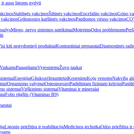
ų ir ausų ligoms gydyti
akcinos
Stabligės vakcinos
Šiltinės vakcinos
Encefalito vakcinos
Gripo va
 vakcinos
Geltonosios karštinės vakcinos
Papilomos viruso vakcinos
COV
sulys
Miego, nervų sistemos sutrikimai
Moterims
Odos problemoms
Perš
ti
isi kiti negydomieji produktai
Kontrastiniai preparatai
Diagnostinės radi
Vaikams
Paaugliams
Vyresniems
Žuvų taukai
sistemai
Energijai
Gliukozė
Imunitetui
Kepenims
Kojų venoms
Nakvišų ali
imui
Organizmo valymui
Osteoporozei
Padidintam fiziniam krūviui
Pastilė
mo sistemai
Virškinimo sistemai
Vitaminai ir mineralai
tai
Folio rūgštis (Vitaminas B9)
aratai
ija
Ligonių priežiūra ir reabilitacija
Medicinos technika
Odos priežiūra ir 
esams