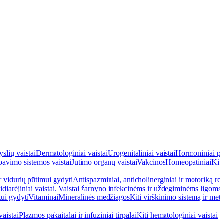
yslių vaistai
Dermatologiniai vaistai
Urogenitaliniai vaistai
Hormoniniai p
avimo sistemos vaistai
Jutimo organų vaistai
Vakcinos
Homeopatiniai
Kit
ir vidurių pūtimui gydyti
Antispazminiai, anticholinerginiai ir motoriką re
idiarėjiniai vaistai. Vaistai žarnyno infekcinėms ir uždegiminėms ligom
tui gydyti
Vitaminai
Mineralinės medžiagos
Kiti virškinimo sistemą ir me
aistai
Plazmos pakaitalai ir infuziniai tirpalai
Kiti hematologiniai vaistai