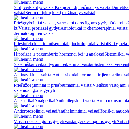
Širdį veikiantys vaistai
Kraujospūdį mažinantys vaistai
Diuretika
vaistai
Serumo lipidų kiekį mažinantys vaistai
Priešgrybeliniai vaistai, vartojami odos ligoms gydyti
Odą minkšt
kt.
Vaistai psoriazei gydyti
Antibiotikai ir chemoterapiniai vaista
dermatologiniai vaistai
Priešinfekciniai ir antiseptiniai ginekologiniai vaistai
Kiti ginekol
Hipofizės ir pagumburio hormonai bei jų analogai
Sistemiškai v
Sistemiškai veikiantys antibakteriniai vaistai
Sistemiškai veikiant
Antinavikiniai vaistai
Antinavikiniai hormonai ir jiems artimi vai
Priešuždegiminiai ir priešreumatiniai vaistai
Vietiškai vartojami 
sistemos ligoms gydyti
Anestetikai
Analgetikai
Antiepilepsiniai vaistai
Antiparkinsoniniai
Antiprotozojiniai vaistai
Antihelmintiniai vaistai
Išoriškai naudo
Vaistai nosies ligoms gydyti
Vaistai gerklės ligoms gydyti
Antiast