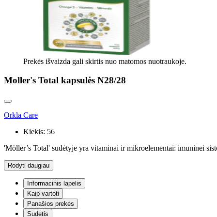
Prekės išvaizda gali skirtis nuo matomos nuotraukoje.
Moller's Total kapsulės N28/28
Orkla Care
Kiekis:
56
'Möller’s Total' sudėtyje yra vitaminai ir mikroelementai: imuninei si
Rodyti daugiau
Informacinis lapelis
Kaip vartoti
Panašios prekės
Sudėtis