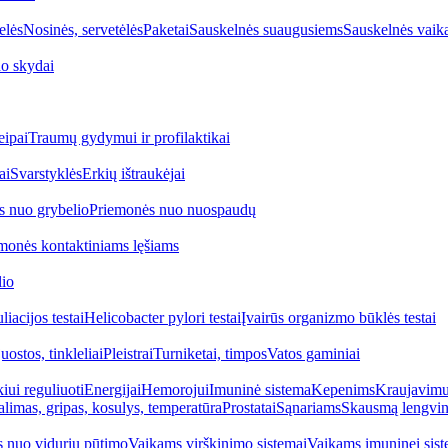
elės
Nosinės, servetėlės
Paketai
Sauskelnės suaugusiems
Sauskelnės vaik
o skydai
eipai
Traumų gydymui ir profilaktikai
ai
Svarstyklės
Erkių ištraukėjai
s nuo grybelio
Priemonės nuo nuospaudų
monės kontaktiniams lęšiams
lio
iacijos testai
Helicobacter pylori testai
Įvairūs organizmo būklės testai
uostos, tinkleliai
Pleistrai
Turniketai, timpos
Vatos gaminiai
iui reguliuoti
Energijai
Hemorojui
Imuninė sistema
Kepenims
Kraujavimui
alimas, gripas, kosulys, temperatūra
Prostatai
Sąnariams
Skausmą lengvin
 nuo vidurių pūtimo
Vaikams virškinimo sistemai
Vaikams imuninei sist