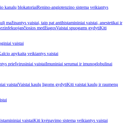
io kanalų blokatoriai
Renino-angiotenzino sistemą veikiantys
ulį mažinantys vaistai, taip pat antihistamininiai vaistai, anestetikai ir
 dezinfekuojančiosios medžiagos
Vaistai spuogams gydyti
Kiti
giniai vaistai
alcio apykaitą veikiantys vaistai
tys priešvirusiniai vaistai
Imuniniai serumai ir imunoglobulinai
iai vaistai
Vaistai kaulų ligoms gydyti
Kiti vaistai kaulų ir raumenų
stai
stamininiai vaistai
Kiti kvėpavimo sistemą veikiantys vaistai