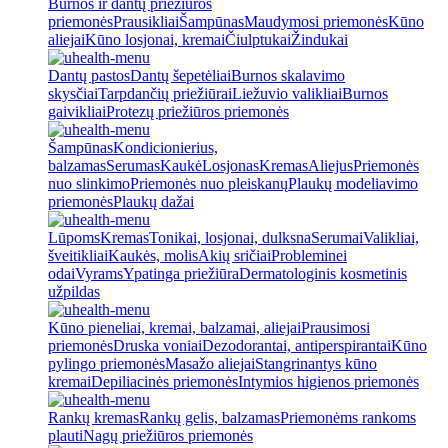
Burnos ir dantų priežiūros
priemonės
Prausikliai
Šampūnas
Maudymosi priemonės
Kūno
aliejai
Kūno losjonai, kremai
Čiulptukai
Žindukai
Dantų pastos
Dantų šepetėliai
Burnos skalavimo
skysčiai
Tarpdančių priežiūrai
Liežuvio valikliai
Burnos
gaivikliai
Protezų priežiūros priemonės
Šampūnas
Kondicionierius,
balzamas
Serumas
Kaukė
Losjonas
Kremas
Aliejus
Priemonės
nuo slinkimo
Priemonės nuo pleiskanų
Plaukų modeliavimo
priemonės
Plaukų dažai
Lūpoms
Kremas
Tonikai, losjonai, dulksna
Serumai
Valikliai,
šveitikliai
Kaukės, molis
Akių sričiai
Probleminei
odai
Vyrams
Ypatinga priežiūra
Dermatologinis kosmetinis
užpildas
Kūno pieneliai, kremai, balzamai, aliejai
Prausimosi
priemonės
Druska voniai
Dezodorantai, antiperspirantai
Kūno
pylingo priemonės
Masažo aliejai
Stangrinantys kūno
kremai
Depiliacinės priemonės
Intymios higienos priemonės
Rankų kremas
Rankų gelis, balzamas
Priemonėms rankoms
plauti
Nagų priežiūros priemonės