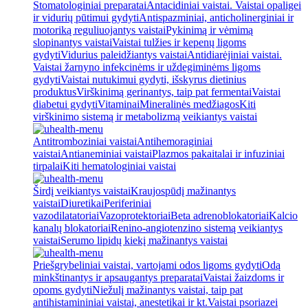
Stomatologiniai preparatai
Antacidiniai vaistai. Vaistai opaligei
ir vidurių pūtimui gydyti
Antispazminiai, anticholinerginiai ir
motoriką reguliuojantys vaistai
Pykinimą ir vėmimą
slopinantys vaistai
Vaistai tulžies ir kepenų ligoms
gydyti
Vidurius paleidžiantys vaistai
Antidiarėjiniai vaistai.
Vaistai žarnyno infekcinėms ir uždegiminėms ligoms
gydyti
Vaistai nutukimui gydyti, išskyrus dietinius
produktus
Virškinimą gerinantys, taip pat fermentai
Vaistai
diabetui gydyti
Vitaminai
Mineralinės medžiagos
Kiti
virškinimo sistemą ir metabolizmą veikiantys vaistai
Antitromboziniai vaistai
Antihemoraginiai
vaistai
Antianeminiai vaistai
Plazmos pakaitalai ir infuziniai
tirpalai
Kiti hematologiniai vaistai
Širdį veikiantys vaistai
Kraujospūdį mažinantys
vaistai
Diuretikai
Periferiniai
vazodilatatoriai
Vazoprotektoriai
Beta adrenoblokatoriai
Kalcio
kanalų blokatoriai
Renino-angiotenzino sistemą veikiantys
vaistai
Serumo lipidų kiekį mažinantys vaistai
Priešgrybeliniai vaistai, vartojami odos ligoms gydyti
Odą
minkštinantys ir apsaugantys preparatai
Vaistai žaizdoms ir
opoms gydyti
Niežulį mažinantys vaistai, taip pat
antihistamininiai vaistai, anestetikai ir kt.
Vaistai psoriazei