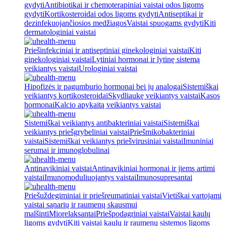
gydyti
Antibiotikai ir chemoterapiniai vaistai odos ligoms
gydyti
Kortikosteroidai odos ligoms gydyti
Antiseptikai ir
dezinfekuojančiosios medžiagos
Vaistai spuogams gydyti
Kiti
dermatologiniai vaistai
Priešinfekciniai ir antiseptiniai ginekologiniai vaistai
Kiti
ginekologiniai vaistai
Lytiniai hormonai ir lytinę sistemą
veikiantys vaistai
Urologiniai vaistai
Hipofizės ir pagumburio hormonai bei jų analogai
Sistemiškai
veikiantys kortikosteroidai
Skydliaukę veikiantys vaistai
Kasos
hormonai
Kalcio apykaitą veikiantys vaistai
Sistemiškai veikiantys antibakteriniai vaistai
Sistemiškai
veikiantys priešgrybeliniai vaistai
Priešmikobakteriniai
vaistai
Sistemiškai veikiantys priešvirusiniai vaistai
Imuniniai
serumai ir imunoglobulinai
Antinavikiniai vaistai
Antinavikiniai hormonai ir jiems artimi
vaistai
Imunomoduliuojantys vaistai
Imunosupresantai
Priešuždegiminiai ir priešreumatiniai vaistai
Vietiškai vartojami
vaistai sąnarių ir raumenų skausmui
malšinti
Miorelaksantai
Priešpodagriniai vaistai
Vaistai kaulų
ligoms gydyti
Kiti vaistai kaulų ir raumenų sistemos ligoms