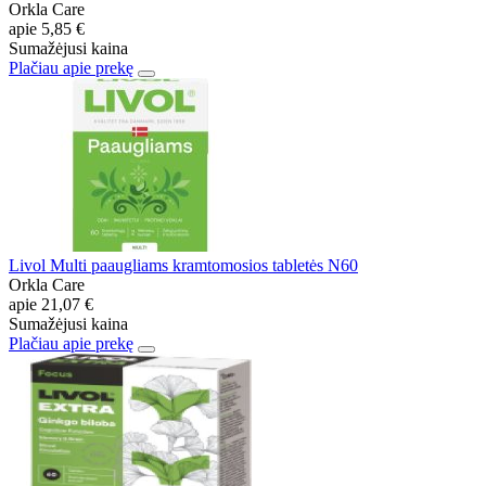
Orkla Care
apie
5,85 €
Sumažėjusi kaina
Plačiau apie prekę
Livol Multi paaugliams kramtomosios tabletės N60
Orkla Care
apie
21,07 €
Sumažėjusi kaina
Plačiau apie prekę