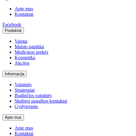
Apie mus
Kontaktai
Facebook
Produktai
Vaistai
Maisto papildai
Medicinos prekės
Kosmetika
Akcijos
Informacija
Vaistinės
Straipsniai
Budinčios vaistinės
Skubios pagalbos kontaktai
Gydytojams
Apie mus
Apie mus
Kontaktai