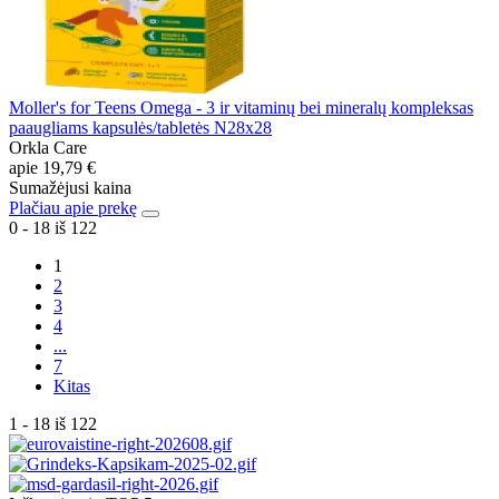
Moller's for Teens Omega - 3 ir vitaminų bei mineralų kompleksas
paaugliams kapsulės/tabletės N28x28
Orkla Care
apie
19,79 €
Sumažėjusi kaina
Plačiau apie prekę
0 - 18 iš 122
1
2
3
4
...
7
Kitas
1 - 18 iš 122