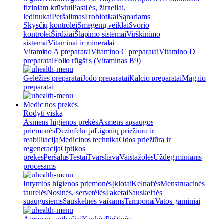
fiziniam krūviui
Pastilės, žirneliai,
ledinukai
Peršalimas
Probiotikai
Sąnariams
Skysčių kontrolei
Smegenų veiklai
Svorio
kontrolei
Širdžiai
Šlapimo sistemai
Virškinimo
sistemai
Vitaminai ir mineralai
Vitamino A preparatai
Vitamino C preparatai
Vitamino D
preparatai
Folio rūgštis (Vitaminas B9)
Geležies preparatai
Jodo preparatai
Kalcio preparatai
Magnio
preparatai
Medicinos prekės
Rodyti viską
Asmens higienos prekės
Asmens apsaugos
priemonės
Dezinfekcija
Ligonių priežiūra ir
reabilitacija
Medicinos technika
Odos priežiūra ir
regeneracija
Optikos
prekės
Peršalus
Testai
Tvarsliava
Vaistažolės
Uždegiminiams
procesams
Intymios higienos priemonės
Įklotai
Kelnaitės
Menstruacinės
taurelės
Nosinės, servetėlės
Paketai
Sauskelnės
suaugusiems
Sauskelnės vaikams
Tamponai
Vatos gaminiai
Apranga, antbačiai
Kaukės
Pirštinės,