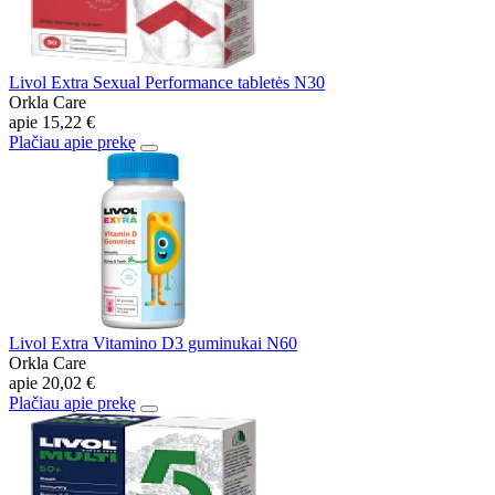
Livol Extra Sexual Performance tabletės N30
Orkla Care
apie
15,22 €
Plačiau apie prekę
Livol Extra Vitamino D3 guminukai N60
Orkla Care
apie
20,02 €
Plačiau apie prekę