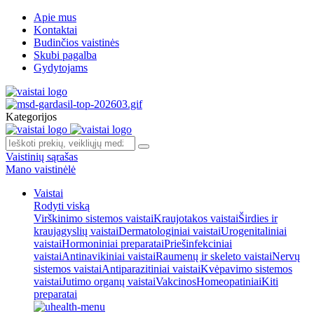
Apie mus
Kontaktai
Budinčios vaistinės
Skubi pagalba
Gydytojams
Kategorijos
Vaistinių sąrašas
Mano vaistinėlė
Vaistai
Rodyti viską
Virškinimo sistemos vaistai
Kraujotakos vaistai
Širdies ir
kraujagyslių vaistai
Dermatologiniai vaistai
Urogenitaliniai
vaistai
Hormoniniai preparatai
Priešinfekciniai
vaistai
Antinavikiniai vaistai
Raumenų ir skeleto vaistai
Nervų
sistemos vaistai
Antiparazitiniai vaistai
Kvėpavimo sistemos
vaistai
Jutimo organų vaistai
Vakcinos
Homeopatiniai
Kiti
preparatai