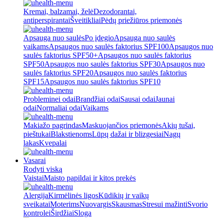
Kremai, balzamai, želė
Dezodorantai,
antiperspirantai
Šveitikliai
Pėdų priežiūros priemonės
Apsauga nuo saulės
Po įdegio
Apsauga nuo saulės
vaikams
Apsaugos nuo saulės faktorius SPF100
Apsaugos nuo
saulės faktorius SPF50+
Apsaugos nuo saulės faktorius
SPF50
Apsaugos nuo saulės faktorius SPF30
Apsaugos nuo
saulės faktorius SPF20
Apsaugos nuo saulės faktorius
SPF15
Apsaugos nuo saulės faktorius SPF10
Probleminei odai
Brandžiai odai
Sausai odai
Jaunai
odai
Normaliai odai
Vaikams
Makiažo pagrindas
Maskuojančios priemonės
Akių tušai,
pieštukai
Blakstienoms
Lūpų dažai ir blizgesiai
Nagų
lakas
Kvepalai
Vasarai
Rodyti viską
Vaistai
Maisto papildai ir kitos prekės
Alergija
Kirmėlinės ligos
Kūdikių ir vaikų
sveikatai
Moterims
Nuovargis
Skausmas
Stresui mažinti
Svorio
kontrolei
Širdžiai
Sloga