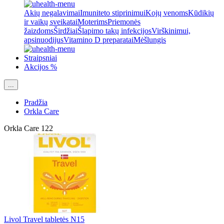
Akių negalavimai
Imuniteto stiprinimui
Kojų venoms
Kūdikių
ir vaikų sveikatai
Moterims
Priemonės
žaizdoms
Širdžiai
Šlapimo takų infekcijos
Virškinimui,
apsinuodijus
Vitamino D preparatai
Mėšlungis
Straipsniai
Akcijos %
...
Pradžia
Orkla Care
Orkla Care
122
Livol Travel tabletės N15