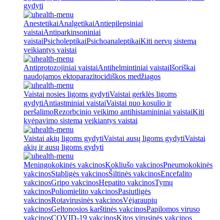
gydyti
Anestetikai
Analgetikai
Antiepilepsiniai
vaistai
Antiparkinsoniniai
vaistai
Psicholeptikai
Psichoanaleptikai
Kiti nervų sistemą
veikiantys vaistai
Antiprotozojiniai vaistai
Antihelmintiniai vaistai
Išoriškai
naudojamos ektoparazitocidiškos medžiagos
Vaistai nosies ligoms gydyti
Vaistai gerklės ligoms
gydyti
Antiastminiai vaistai
Vaistai nuo kosulio ir
peršalimo
Rezorbcinio veikimo antihistamininiai vaistai
Kiti
kvėpavimo sistemą veikiantys vaistai
Vaistai akių ligoms gydyti
Vaistai ausų ligoms gydyti
Vaistai
akių ir ausų ligoms gydyti
Meningokokinės vakcinos
Kokliušo vakcinos
Pneumokokinės
vakcinos
Stabligės vakcinos
Šiltinės vakcinos
Encefalito
vakcinos
Gripo vakcinos
Hepatito vakcinos
Tymų
vakcinos
Poliomielito vakcinos
Pasiutligės
vakcinos
Rotavirusinės vakcinos
Vėjaraupių
vakcinos
Geltonosios karštinės vakcinos
Papilomos viruso
vakcinos
COVID-19 vakcinos
Kitos virusinės vakcinos