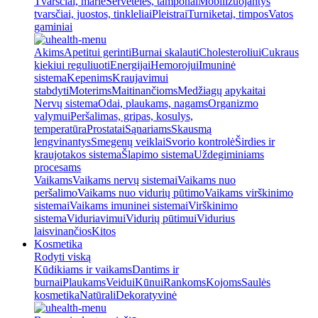
Tvarsčiai, marlė
Servetėlės, tamponai
Mobilizuojantys
tvarsčiai, juostos, tinkleliai
Pleistrai
Turniketai, timpos
Vatos
gaminiai
Akims
Apetitui gerinti
Burnai skalauti
Cholesteroliui
Cukraus
kiekiui reguliuoti
Energijai
Hemorojui
Imuninė
sistema
Kepenims
Kraujavimui
stabdyti
Moterims
Maitinančioms
Medžiagų apykaitai
Nervų sistema
Odai, plaukams, nagams
Organizmo
valymui
Peršalimas, gripas, kosulys,
temperatūra
Prostatai
Sąnariams
Skausmą
lengvinantys
Smegenų veiklai
Svorio kontrolė
Širdies ir
kraujotakos sistema
Šlapimo sistema
Uždegiminiams
procesams
Vaikams
Vaikams nervų sistemai
Vaikams nuo
peršalimo
Vaikams nuo vidurių pūtimo
Vaikams virškinimo
sistemai
Vaikams imuninei sistemai
Virškinimo
sistema
Viduriavimui
Vidurių pūtimui
Vidurius
laisvinančios
Kitos
Kosmetika
Rodyti viską
Kūdikiams ir vaikams
Dantims ir
burnai
Plaukams
Veidui
Kūnui
Rankoms
Kojoms
Saulės
kosmetika
Natūrali
Dekoratyvinė