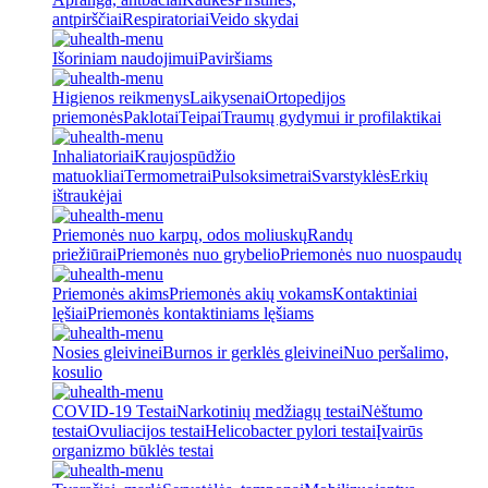
antpirščiai
Respiratoriai
Veido skydai
Išoriniam naudojimui
Paviršiams
Higienos reikmenys
Laikysenai
Ortopedijos
priemonės
Paklotai
Teipai
Traumų gydymui ir profilaktikai
Inhaliatoriai
Kraujospūdžio
matuokliai
Termometrai
Pulsoksimetrai
Svarstyklės
Erkių
ištraukėjai
Priemonės nuo karpų, odos moliuskų
Randų
priežiūrai
Priemonės nuo grybelio
Priemonės nuo nuospaudų
Priemonės akims
Priemonės akių vokams
Kontaktiniai
lęšiai
Priemonės kontaktiniams lęšiams
Nosies gleivinei
Burnos ir gerklės gleivinei
Nuo peršalimo,
kosulio
COVID-19 Testai
Narkotinių medžiagų testai
Nėštumo
testai
Ovuliacijos testai
Helicobacter pylori testai
Įvairūs
organizmo būklės testai