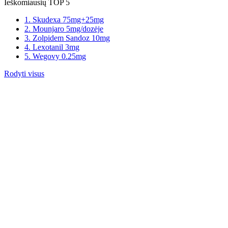
Ieškomiausių TOP 5
1. Skudexa 75mg+25mg
2. Mounjaro 5mg/dozėje
3. Zolpidem Sandoz 10mg
4. Lexotanil 3mg
5. Wegovy 0.25mg
Rodyti visus