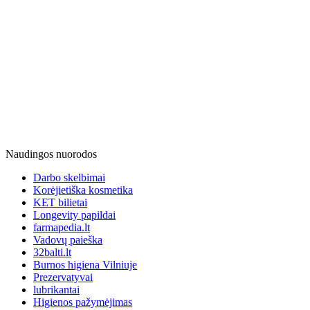
Naudingos nuorodos
Darbo skelbimai
Korėjietiška kosmetika
KET bilietai
Longevity papildai
farmapedia.lt
Vadovų paieška
32balti.lt
Burnos higiena Vilniuje
Prezervatyvai
lubrikantai
Higienos pažymėjimas