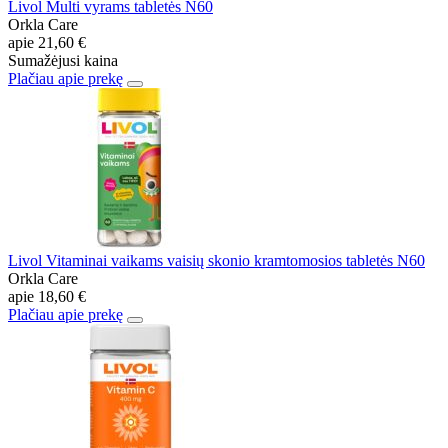
Livol Multi vyrams tabletės N60
Orkla Care
apie
21,60 €
Sumažėjusi kaina
Plačiau apie prekę
Livol Vitaminai vaikams vaisių skonio kramtomosios tabletės N60
Orkla Care
apie
18,60 €
Plačiau apie prekę