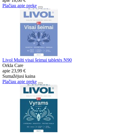
apie
18,60 €
Plačiau apie prekę
Livol Multi visai šeimai tabletės N90
Orkla Care
apie
23,99 €
Sumažėjusi kaina
Plačiau apie prekę