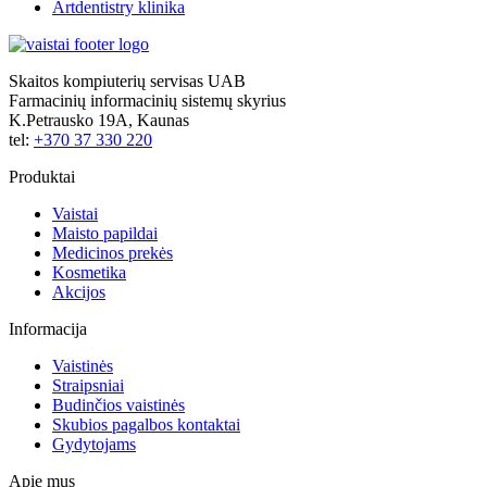
Artdentistry klinika
Skaitos kompiuterių servisas UAB
Farmacinių informacinių sistemų skyrius
K.Petrausko 19A, Kaunas
tel:
+370 37 330 220
Produktai
Vaistai
Maisto papildai
Medicinos prekės
Kosmetika
Akcijos
Informacija
Vaistinės
Straipsniai
Budinčios vaistinės
Skubios pagalbos kontaktai
Gydytojams
Apie mus