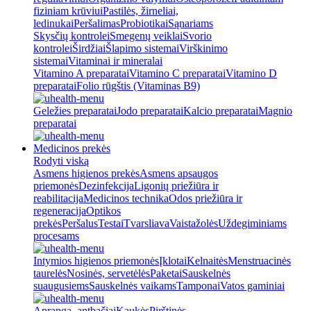
fiziniam krūviui
Pastilės, žirneliai,
ledinukai
Peršalimas
Probiotikai
Sąnariams
Skysčių kontrolei
Smegenų veiklai
Svorio
kontrolei
Širdžiai
Šlapimo sistemai
Virškinimo
sistemai
Vitaminai ir mineralai
Vitamino A preparatai
Vitamino C preparatai
Vitamino D
preparatai
Folio rūgštis (Vitaminas B9)
Geležies preparatai
Jodo preparatai
Kalcio preparatai
Magnio
preparatai
Medicinos prekės
Rodyti viską
Asmens higienos prekės
Asmens apsaugos
priemonės
Dezinfekcija
Ligonių priežiūra ir
reabilitacija
Medicinos technika
Odos priežiūra ir
regeneracija
Optikos
prekės
Peršalus
Testai
Tvarsliava
Vaistažolės
Uždegiminiams
procesams
Intymios higienos priemonės
Įklotai
Kelnaitės
Menstruacinės
taurelės
Nosinės, servetėlės
Paketai
Sauskelnės
suaugusiems
Sauskelnės vaikams
Tamponai
Vatos gaminiai
Apranga, antbačiai
Kaukės
Pirštinės,