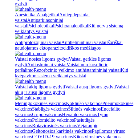
gydyti
Anestetikai
Analgetikai
Antiepilepsiniai
vaistai
Antiparkinsoniniai
vaistai
Psicholeptikai
Psichoanaleptikai
Kiti nervų sistemą
veikiantys vaistai
Antiprotozojiniai vaistai
Antihelmintiniai vaistai
Išoriškai
naudojamos ektoparazitocidiškos medžiagos
Vaistai nosies ligoms gydyti
Vaistai gerklės ligoms
gydyti
Antiastminiai vaistai
Vaistai nuo kosulio ir
peršalimo
Rezorbcinio veikimo antihistamininiai vaistai
Kiti
kvėpavimo sistemą veikiantys vaistai
Vaistai akių ligoms gydyti
Vaistai ausų ligoms gydyti
Vaistai
akių ir ausų ligoms gydyti
Meningokokinės vakcinos
Kokliušo vakcinos
Pneumokokinės
vakcinos
Stabligės vakcinos
Šiltinės vakcinos
Encefalito
vakcinos
Gripo vakcinos
Hepatito vakcinos
Tymų
vakcinos
Poliomielito vakcinos
Pasiutligės
vakcinos
Rotavirusinės vakcinos
Vėjaraupių
vakcinos
Geltonosios karštinės vakcinos
Papilomos viruso
vakcinos
COVID-19 vakcinos
Kitos virusinės vakcinos