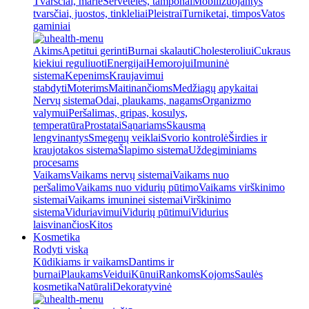
Tvarsčiai, marlė
Servetėlės, tamponai
Mobilizuojantys
tvarsčiai, juostos, tinkleliai
Pleistrai
Turniketai, timpos
Vatos
gaminiai
Akims
Apetitui gerinti
Burnai skalauti
Cholesteroliui
Cukraus
kiekiui reguliuoti
Energijai
Hemorojui
Imuninė
sistema
Kepenims
Kraujavimui
stabdyti
Moterims
Maitinančioms
Medžiagų apykaitai
Nervų sistema
Odai, plaukams, nagams
Organizmo
valymui
Peršalimas, gripas, kosulys,
temperatūra
Prostatai
Sąnariams
Skausmą
lengvinantys
Smegenų veiklai
Svorio kontrolė
Širdies ir
kraujotakos sistema
Šlapimo sistema
Uždegiminiams
procesams
Vaikams
Vaikams nervų sistemai
Vaikams nuo
peršalimo
Vaikams nuo vidurių pūtimo
Vaikams virškinimo
sistemai
Vaikams imuninei sistemai
Virškinimo
sistema
Viduriavimui
Vidurių pūtimui
Vidurius
laisvinančios
Kitos
Kosmetika
Rodyti viską
Kūdikiams ir vaikams
Dantims ir
burnai
Plaukams
Veidui
Kūnui
Rankoms
Kojoms
Saulės
kosmetika
Natūrali
Dekoratyvinė