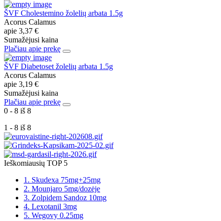
ŠVF Cholestemino žolelių arbata 1.5g
Acorus Calamus
apie
3,37 €
Sumažėjusi kaina
Plačiau apie prekę
ŠVF Diabetoset žolelių arbata 1.5g
Acorus Calamus
apie
3,19 €
Sumažėjusi kaina
Plačiau apie prekę
0 - 8 iš 8
1 - 8 iš 8
Ieškomiausių TOP 5
1. Skudexa 75mg+25mg
2. Mounjaro 5mg/dozėje
3. Zolpidem Sandoz 10mg
4. Lexotanil 3mg
5. Wegovy 0.25mg