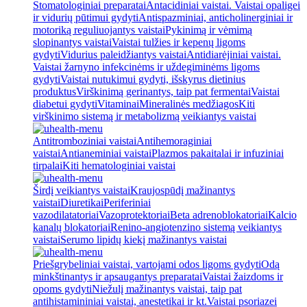
Stomatologiniai preparatai
Antacidiniai vaistai. Vaistai opaligei
ir vidurių pūtimui gydyti
Antispazminiai, anticholinerginiai ir
motoriką reguliuojantys vaistai
Pykinimą ir vėmimą
slopinantys vaistai
Vaistai tulžies ir kepenų ligoms
gydyti
Vidurius paleidžiantys vaistai
Antidiarėjiniai vaistai.
Vaistai žarnyno infekcinėms ir uždegiminėms ligoms
gydyti
Vaistai nutukimui gydyti, išskyrus dietinius
produktus
Virškinimą gerinantys, taip pat fermentai
Vaistai
diabetui gydyti
Vitaminai
Mineralinės medžiagos
Kiti
virškinimo sistemą ir metabolizmą veikiantys vaistai
Antitromboziniai vaistai
Antihemoraginiai
vaistai
Antianeminiai vaistai
Plazmos pakaitalai ir infuziniai
tirpalai
Kiti hematologiniai vaistai
Širdį veikiantys vaistai
Kraujospūdį mažinantys
vaistai
Diuretikai
Periferiniai
vazodilatatoriai
Vazoprotektoriai
Beta adrenoblokatoriai
Kalcio
kanalų blokatoriai
Renino-angiotenzino sistemą veikiantys
vaistai
Serumo lipidų kiekį mažinantys vaistai
Priešgrybeliniai vaistai, vartojami odos ligoms gydyti
Odą
minkštinantys ir apsaugantys preparatai
Vaistai žaizdoms ir
opoms gydyti
Niežulį mažinantys vaistai, taip pat
antihistamininiai vaistai, anestetikai ir kt.
Vaistai psoriazei