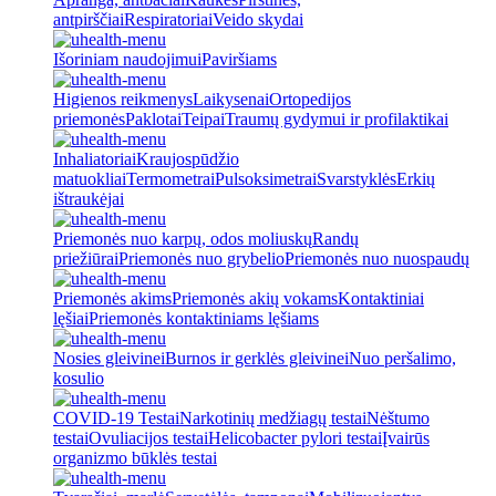
antpirščiai
Respiratoriai
Veido skydai
Išoriniam naudojimui
Paviršiams
Higienos reikmenys
Laikysenai
Ortopedijos
priemonės
Paklotai
Teipai
Traumų gydymui ir profilaktikai
Inhaliatoriai
Kraujospūdžio
matuokliai
Termometrai
Pulsoksimetrai
Svarstyklės
Erkių
ištraukėjai
Priemonės nuo karpų, odos moliuskų
Randų
priežiūrai
Priemonės nuo grybelio
Priemonės nuo nuospaudų
Priemonės akims
Priemonės akių vokams
Kontaktiniai
lęšiai
Priemonės kontaktiniams lęšiams
Nosies gleivinei
Burnos ir gerklės gleivinei
Nuo peršalimo,
kosulio
COVID-19 Testai
Narkotinių medžiagų testai
Nėštumo
testai
Ovuliacijos testai
Helicobacter pylori testai
Įvairūs
organizmo būklės testai