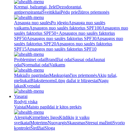
Kremai, balzamai, želė
Dezodorantai,
antiperspirantai
Šveitikliai
Pėdų priežiūros priemonės
Apsauga nuo saulės
Po įdegio
Apsauga nuo saulės
vaikams
Apsaugos nuo saulės faktorius SPF100
Apsaugos nuo
saulės faktorius SPF50+
Apsaugos nuo saulės faktorius
SPF50
Apsaugos nuo saulės faktorius SPF30
Apsaugos nuo
saulės faktorius SPF20
Apsaugos nuo saulės faktorius
SPF15
Apsaugos nuo saulės faktorius SPF10
Probleminei odai
Brandžiai odai
Sausai odai
Jaunai
odai
Normaliai odai
Vaikams
Makiažo pagrindas
Maskuojančios priemonės
Akių tušai,
pieštukai
Blakstienoms
Lūpų dažai ir blizgesiai
Nagų
lakas
Kvepalai
Vasarai
Rodyti viską
Vaistai
Maisto papildai ir kitos prekės
Alergija
Kirmėlinės ligos
Kūdikių ir vaikų
sveikatai
Moterims
Nuovargis
Skausmas
Stresui mažinti
Svorio
kontrolei
Širdžiai
Sloga