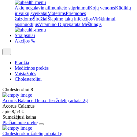
Akių negalavimai
Imuniteto stiprinimui
Kojų venoms
Kūdikių
ir vaikų sveikatai
Moterims
Priemonės
žaizdoms
Širdžiai
Šlapimo takų infekcijos
Virškinimui,
apsinuodijus
Vitamino D preparatai
Mėšlungis
Straipsniai
Akcijos %
...
Pradžia
Medicinos prekės
Vaistažolės
Cholesteroliui
Cholesteroliui
8
Acorus Balance Detox Tea žolelių arbata 2g
Acorus Calamus
apie
8,53 €
Sumažėjusi kaina
Plačiau apie prekę
Cholesterokar žolelių arbata 1g