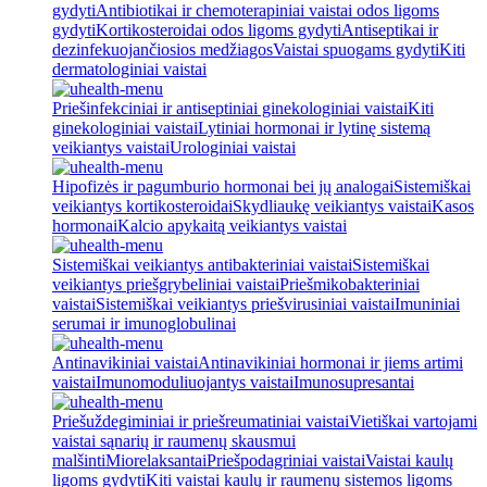
gydyti
Antibiotikai ir chemoterapiniai vaistai odos ligoms
gydyti
Kortikosteroidai odos ligoms gydyti
Antiseptikai ir
dezinfekuojančiosios medžiagos
Vaistai spuogams gydyti
Kiti
dermatologiniai vaistai
Priešinfekciniai ir antiseptiniai ginekologiniai vaistai
Kiti
ginekologiniai vaistai
Lytiniai hormonai ir lytinę sistemą
veikiantys vaistai
Urologiniai vaistai
Hipofizės ir pagumburio hormonai bei jų analogai
Sistemiškai
veikiantys kortikosteroidai
Skydliaukę veikiantys vaistai
Kasos
hormonai
Kalcio apykaitą veikiantys vaistai
Sistemiškai veikiantys antibakteriniai vaistai
Sistemiškai
veikiantys priešgrybeliniai vaistai
Priešmikobakteriniai
vaistai
Sistemiškai veikiantys priešvirusiniai vaistai
Imuniniai
serumai ir imunoglobulinai
Antinavikiniai vaistai
Antinavikiniai hormonai ir jiems artimi
vaistai
Imunomoduliuojantys vaistai
Imunosupresantai
Priešuždegiminiai ir priešreumatiniai vaistai
Vietiškai vartojami
vaistai sąnarių ir raumenų skausmui
malšinti
Miorelaksantai
Priešpodagriniai vaistai
Vaistai kaulų
ligoms gydyti
Kiti vaistai kaulų ir raumenų sistemos ligoms