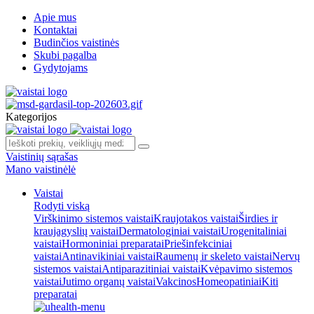
Apie mus
Kontaktai
Budinčios vaistinės
Skubi pagalba
Gydytojams
Kategorijos
Vaistinių sąrašas
Mano vaistinėlė
Vaistai
Rodyti viską
Virškinimo sistemos vaistai
Kraujotakos vaistai
Širdies ir
kraujagyslių vaistai
Dermatologiniai vaistai
Urogenitaliniai
vaistai
Hormoniniai preparatai
Priešinfekciniai
vaistai
Antinavikiniai vaistai
Raumenų ir skeleto vaistai
Nervų
sistemos vaistai
Antiparazitiniai vaistai
Kvėpavimo sistemos
vaistai
Jutimo organų vaistai
Vakcinos
Homeopatiniai
Kiti
preparatai