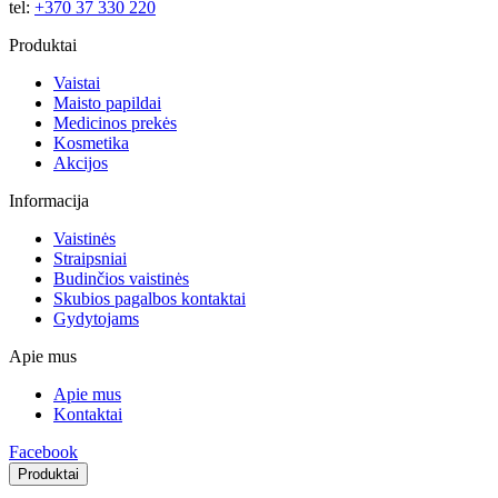
tel:
+370 37 330 220
Produktai
Vaistai
Maisto papildai
Medicinos prekės
Kosmetika
Akcijos
Informacija
Vaistinės
Straipsniai
Budinčios vaistinės
Skubios pagalbos kontaktai
Gydytojams
Apie mus
Apie mus
Kontaktai
Facebook
Produktai