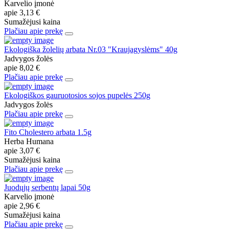
Karvelio įmonė
apie
3,13 €
Sumažėjusi kaina
Plačiau apie prekę
Ekologiška žolelių arbata Nr.03 "Kraujagyslėms" 40g
Jadvygos žolės
apie
8,02 €
Plačiau apie prekę
Ekologiškos gauruotosios sojos pupelės 250g
Jadvygos žolės
Plačiau apie prekę
Fito Cholestero arbata 1.5g
Herba Humana
apie
3,07 €
Sumažėjusi kaina
Plačiau apie prekę
Juodųjų serbentų lapai 50g
Karvelio įmonė
apie
2,96 €
Sumažėjusi kaina
Plačiau apie prekę