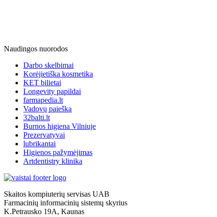
Naudingos nuorodos
Darbo skelbimai
Korėjietiška kosmetika
KET bilietai
Longevity papildai
farmapedia.lt
Vadovų paieška
32balti.lt
Burnos higiena Vilniuje
Prezervatyvai
lubrikantai
Higienos pažymėjimas
Artdentistry klinika
Skaitos kompiuterių servisas UAB
Farmacinių informacinių sistemų skyrius
K.Petrausko 19A, Kaunas