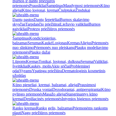
Burnos ir dantų priežiūros
priemonės
Prausikliai
Šampūnas
Maudymosi priemonės
Kūno
aliejai
Kūno losjonai, kremai
Čiulptukai
Žindukai
Dantų pastos
Dantų šepetėliai
Burnos skalavimo
skysčiai
Tarpdančių priežiūrai
Liežuvio valikliai
Burnos
gaivikliai
Protezų priežiūros priemonės
Šampūnas
Kondicionierius,
balzamas
Serumas
Kaukė
Losjonas
Kremas
Aliejus
Priemonės
nuo slinkimo
Priemonės nuo pleiskanų
Plaukų modeliavimo
priemonės
Plaukų dažai
Lūpoms
Kremas
Tonikai, losjonai, dulksna
Serumai
Valikliai,
šveitikliai
Kaukės, molis
Akių sričiai
Probleminei
odai
Vyrams
Ypatinga priežiūra
Dermatologinis kosmetinis
užpildas
Kūno pieneliai, kremai, balzamai, aliejai
Prausimosi
priemonės
Druska voniai
Dezodorantai, antiperspirantai
Kūno
pylingo priemonės
Masažo aliejai
Stangrinantys kūno
kremai
Depiliacinės priemonės
Intymios higienos priemonės
Rankų kremas
Rankų gelis, balzamas
Priemonėms rankoms
plauti
Nagų priežiūros priemonės