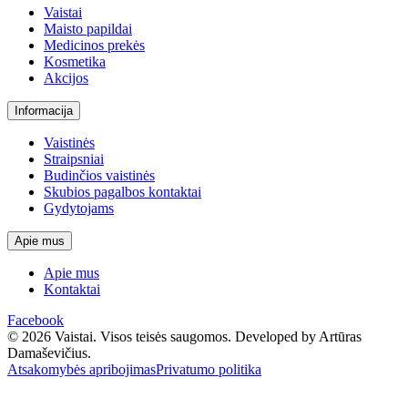
Vaistai
Maisto papildai
Medicinos prekės
Kosmetika
Akcijos
Informacija
Vaistinės
Straipsniai
Budinčios vaistinės
Skubios pagalbos kontaktai
Gydytojams
Apie mus
Apie mus
Kontaktai
Facebook
© 2026 Vaistai. Visos teisės saugomos.
Developed by Artūras
Damaševičius.
Atsakomybės apribojimas
Privatumo politika