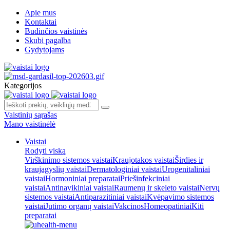
Apie mus
Kontaktai
Budinčios vaistinės
Skubi pagalba
Gydytojams
Kategorijos
Vaistinių sąrašas
Mano vaistinėlė
Vaistai
Rodyti viską
Virškinimo sistemos vaistai
Kraujotakos vaistai
Širdies ir
kraujagyslių vaistai
Dermatologiniai vaistai
Urogenitaliniai
vaistai
Hormoniniai preparatai
Priešinfekciniai
vaistai
Antinavikiniai vaistai
Raumenų ir skeleto vaistai
Nervų
sistemos vaistai
Antiparazitiniai vaistai
Kvėpavimo sistemos
vaistai
Jutimo organų vaistai
Vakcinos
Homeopatiniai
Kiti
preparatai