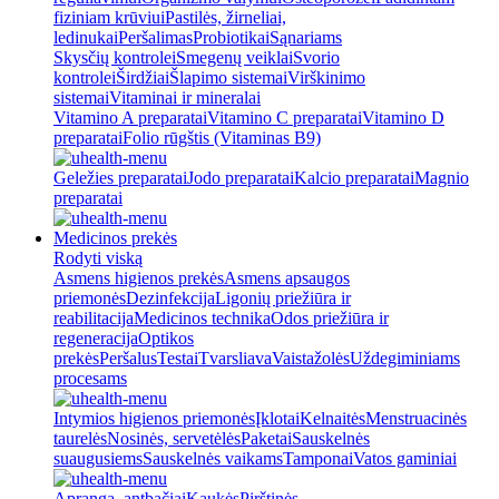
fiziniam krūviui
Pastilės, žirneliai,
ledinukai
Peršalimas
Probiotikai
Sąnariams
Skysčių kontrolei
Smegenų veiklai
Svorio
kontrolei
Širdžiai
Šlapimo sistemai
Virškinimo
sistemai
Vitaminai ir mineralai
Vitamino A preparatai
Vitamino C preparatai
Vitamino D
preparatai
Folio rūgštis (Vitaminas B9)
Geležies preparatai
Jodo preparatai
Kalcio preparatai
Magnio
preparatai
Medicinos prekės
Rodyti viską
Asmens higienos prekės
Asmens apsaugos
priemonės
Dezinfekcija
Ligonių priežiūra ir
reabilitacija
Medicinos technika
Odos priežiūra ir
regeneracija
Optikos
prekės
Peršalus
Testai
Tvarsliava
Vaistažolės
Uždegiminiams
procesams
Intymios higienos priemonės
Įklotai
Kelnaitės
Menstruacinės
taurelės
Nosinės, servetėlės
Paketai
Sauskelnės
suaugusiems
Sauskelnės vaikams
Tamponai
Vatos gaminiai
Apranga, antbačiai
Kaukės
Pirštinės,