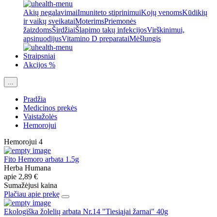
Akių negalavimai
Imuniteto stiprinimui
Kojų venoms
Kūdikių
ir vaikų sveikatai
Moterims
Priemonės
žaizdoms
Širdžiai
Šlapimo takų infekcijos
Virškinimui,
apsinuodijus
Vitamino D preparatai
Mėšlungis
Straipsniai
Akcijos %
...
Pradžia
Medicinos prekės
Vaistažolės
Hemorojui
Hemorojui
4
Fito Hemoro arbata 1.5g
Herba Humana
apie
2,89 €
Sumažėjusi kaina
Plačiau apie prekę
Ekologiška žolelių arbata Nr.14 "Tiesiąjai žarnai" 40g