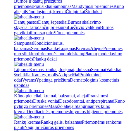
Burnos ir dantų priežiūros
priemonės
Prausikliai
Šampūnas
Maudymosi priemonės
Kūno
aliejai
Kūno losjonai, kremai
Čiulptukai
Žindukai
Dantų pastos
Dantų šepetėliai
Burnos skalavimo
skysčiai
Tarpdančių priežiūrai
Liežuvio valikliai
Burnos
gaivikliai
Protezų priežiūros priemonės
Šampūnas
Kondicionierius,
balzamas
Serumas
Kaukė
Losjonas
Kremas
Aliejus
Priemonės
nuo slinkimo
Priemonės nuo pleiskanų
Plaukų modeliavimo
priemonės
Plaukų dažai
Lūpoms
Kremas
Tonikai, losjonai, dulksna
Serumai
Valikliai,
šveitikliai
Kaukės, molis
Akių sričiai
Probleminei
odai
Vyrams
Ypatinga priežiūra
Dermatologinis kosmetinis
užpildas
Kūno pieneliai, kremai, balzamai, aliejai
Prausimosi
priemonės
Druska voniai
Dezodorantai, antiperspirantai
Kūno
pylingo priemonės
Masažo aliejai
Stangrinantys kūno
kremai
Depiliacinės priemonės
Intymios higienos priemonės
Rankų kremas
Rankų gelis, balzamas
Priemonėms rankoms
plauti
Nagų priežiūros priemonės