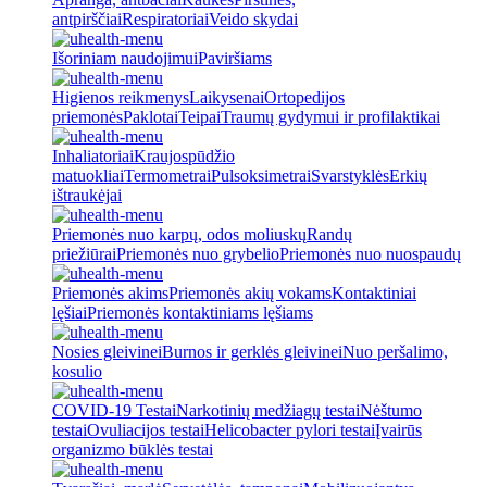
antpirščiai
Respiratoriai
Veido skydai
Išoriniam naudojimui
Paviršiams
Higienos reikmenys
Laikysenai
Ortopedijos
priemonės
Paklotai
Teipai
Traumų gydymui ir profilaktikai
Inhaliatoriai
Kraujospūdžio
matuokliai
Termometrai
Pulsoksimetrai
Svarstyklės
Erkių
ištraukėjai
Priemonės nuo karpų, odos moliuskų
Randų
priežiūrai
Priemonės nuo grybelio
Priemonės nuo nuospaudų
Priemonės akims
Priemonės akių vokams
Kontaktiniai
lęšiai
Priemonės kontaktiniams lęšiams
Nosies gleivinei
Burnos ir gerklės gleivinei
Nuo peršalimo,
kosulio
COVID-19 Testai
Narkotinių medžiagų testai
Nėštumo
testai
Ovuliacijos testai
Helicobacter pylori testai
Įvairūs
organizmo būklės testai