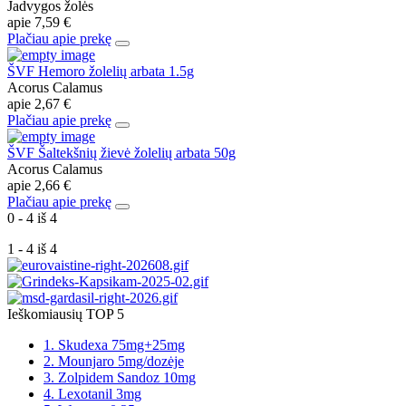
Jadvygos žolės
apie
7,59 €
Plačiau apie prekę
ŠVF Hemoro žolelių arbata 1.5g
Acorus Calamus
apie
2,67 €
Plačiau apie prekę
ŠVF Šaltekšnių žievė žolelių arbata 50g
Acorus Calamus
apie
2,66 €
Plačiau apie prekę
0 - 4 iš 4
1 - 4 iš 4
Ieškomiausių TOP 5
1. Skudexa 75mg+25mg
2. Mounjaro 5mg/dozėje
3. Zolpidem Sandoz 10mg
4. Lexotanil 3mg