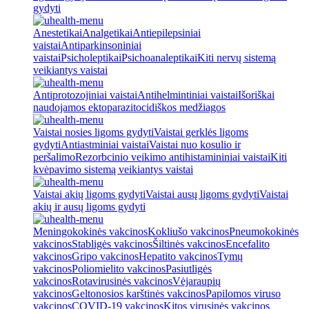
gydyti
Anestetikai
Analgetikai
Antiepilepsiniai
vaistai
Antiparkinsoniniai
vaistai
Psicholeptikai
Psichoanaleptikai
Kiti nervų sistemą
veikiantys vaistai
Antiprotozojiniai vaistai
Antihelmintiniai vaistai
Išoriškai
naudojamos ektoparazitocidiškos medžiagos
Vaistai nosies ligoms gydyti
Vaistai gerklės ligoms
gydyti
Antiastminiai vaistai
Vaistai nuo kosulio ir
peršalimo
Rezorbcinio veikimo antihistamininiai vaistai
Kiti
kvėpavimo sistemą veikiantys vaistai
Vaistai akių ligoms gydyti
Vaistai ausų ligoms gydyti
Vaistai
akių ir ausų ligoms gydyti
Meningokokinės vakcinos
Kokliušo vakcinos
Pneumokokinės
vakcinos
Stabligės vakcinos
Šiltinės vakcinos
Encefalito
vakcinos
Gripo vakcinos
Hepatito vakcinos
Tymų
vakcinos
Poliomielito vakcinos
Pasiutligės
vakcinos
Rotavirusinės vakcinos
Vėjaraupių
vakcinos
Geltonosios karštinės vakcinos
Papilomos viruso
vakcinos
COVID-19 vakcinos
Kitos virusinės vakcinos