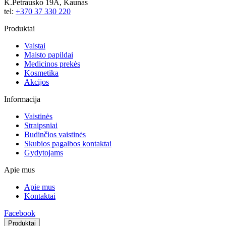
K.Petrausko 19A, Kaunas
tel:
+370 37 330 220
Produktai
Vaistai
Maisto papildai
Medicinos prekės
Kosmetika
Akcijos
Informacija
Vaistinės
Straipsniai
Budinčios vaistinės
Skubios pagalbos kontaktai
Gydytojams
Apie mus
Apie mus
Kontaktai
Facebook
Produktai