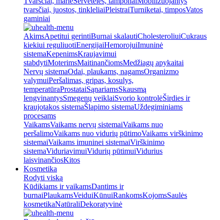
Tvarsčiai, marlė
Servetėlės, tamponai
Mobilizuojantys
tvarsčiai, juostos, tinkleliai
Pleistrai
Turniketai, timpos
Vatos
gaminiai
Akims
Apetitui gerinti
Burnai skalauti
Cholesteroliui
Cukraus
kiekiui reguliuoti
Energijai
Hemorojui
Imuninė
sistema
Kepenims
Kraujavimui
stabdyti
Moterims
Maitinančioms
Medžiagų apykaitai
Nervų sistema
Odai, plaukams, nagams
Organizmo
valymui
Peršalimas, gripas, kosulys,
temperatūra
Prostatai
Sąnariams
Skausmą
lengvinantys
Smegenų veiklai
Svorio kontrolė
Širdies ir
kraujotakos sistema
Šlapimo sistema
Uždegiminiams
procesams
Vaikams
Vaikams nervų sistemai
Vaikams nuo
peršalimo
Vaikams nuo vidurių pūtimo
Vaikams virškinimo
sistemai
Vaikams imuninei sistemai
Virškinimo
sistema
Viduriavimui
Vidurių pūtimui
Vidurius
laisvinančios
Kitos
Kosmetika
Rodyti viską
Kūdikiams ir vaikams
Dantims ir
burnai
Plaukams
Veidui
Kūnui
Rankoms
Kojoms
Saulės
kosmetika
Natūrali
Dekoratyvinė