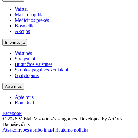
Vaistai
Maisto papildai
Medicinos prekės
Kosmetika
Akcijos
Informacija
Vaistinės
Straipsniai
Budinčios vaistinės
Skubios pagalbos kontaktai
Gydytojams
Apie mus
Apie mus
Kontaktai
Facebook
© 2026 Vaistai. Visos teisės saugomos.
Developed by Artūras
Damaševičius.
Atsakomybės apribojimas
Privatumo politika