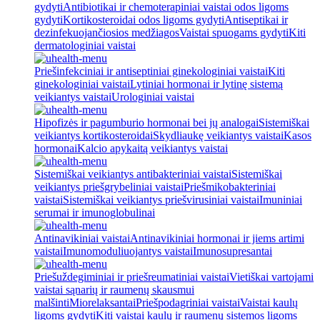
gydyti
Antibiotikai ir chemoterapiniai vaistai odos ligoms
gydyti
Kortikosteroidai odos ligoms gydyti
Antiseptikai ir
dezinfekuojančiosios medžiagos
Vaistai spuogams gydyti
Kiti
dermatologiniai vaistai
Priešinfekciniai ir antiseptiniai ginekologiniai vaistai
Kiti
ginekologiniai vaistai
Lytiniai hormonai ir lytinę sistemą
veikiantys vaistai
Urologiniai vaistai
Hipofizės ir pagumburio hormonai bei jų analogai
Sistemiškai
veikiantys kortikosteroidai
Skydliaukę veikiantys vaistai
Kasos
hormonai
Kalcio apykaitą veikiantys vaistai
Sistemiškai veikiantys antibakteriniai vaistai
Sistemiškai
veikiantys priešgrybeliniai vaistai
Priešmikobakteriniai
vaistai
Sistemiškai veikiantys priešvirusiniai vaistai
Imuniniai
serumai ir imunoglobulinai
Antinavikiniai vaistai
Antinavikiniai hormonai ir jiems artimi
vaistai
Imunomoduliuojantys vaistai
Imunosupresantai
Priešuždegiminiai ir priešreumatiniai vaistai
Vietiškai vartojami
vaistai sąnarių ir raumenų skausmui
malšinti
Miorelaksantai
Priešpodagriniai vaistai
Vaistai kaulų
ligoms gydyti
Kiti vaistai kaulų ir raumenų sistemos ligoms