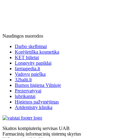
Naudingos nuorodos
Darbo skelbimai
Korėjietiška kosmetika
KET bilietai
Longevity papildai
farmapedia.lt
Vadovų paieška
32balti.lt
Burnos higiena Vilniuje
Prezervatyvai
lubrikantai
Higienos pažymėjimas
Artdentistry klinika
Skaitos kompiuterių servisas UAB
Farmacinių informacinių sistemų skyrius