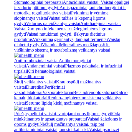
Stomatologiniai preparatai
Antacidiniai vaistai. Vaistai opaligei
ir vidurių pūtimui gydyti
Antispazminiai, anticholinerginiai ir
motoriką reguliuojantys vaistai
Pykinimą ir vėmimą
slopinantys vaistai
Vaistai tulžies ir kepenų ligoms
gydyti
Vidurius paleidžiantys vaistai
Antidiarėjiniai vaistai.
Vaistai žarnyno infekcinėms ir uždegiminėms ligoms
gydyti
Vaistai nutukimui gydyti, išskyrus dietinius
produktus
Virškinimą gerinantys, taip pat fermentai
Vaistai
diabetui gydyti
Vitaminai
Mineralinės medžiagos
Kiti
virškinimo sistemą ir metabolizmą veikiantys vaistai
Antitromboziniai vaistai
Antihemoraginiai
vaistai
Antianeminiai vaistai
Plazmos pakaitalai ir infuziniai
tirpalai
Kiti hematologiniai vaistai
Širdį veikiantys vaistai
Kraujospūdį mažinantys
vaistai
Diuretikai
Periferiniai
vazodilatatoriai
Vazoprotektoriai
Beta adrenoblokatoriai
Kalcio
kanalų blokatoriai
Renino-angiotenzino sistemą veikiantys
vaistai
Serumo lipidų kiekį mažinantys vaistai
Priešgrybeliniai vaistai, vartojami odos ligoms gydyti
Odą
minkštinantys ir apsaugantys preparatai
Vaistai žaizdoms ir
opoms gydyti
Niežulį mažinantys vaistai, taip pat
antihistamininiai vaistai, anestetikai ir kt.
Vaistai psoriazei