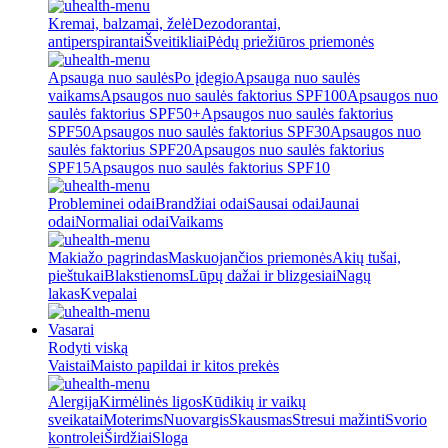
Kremai, balzamai, želė
Dezodorantai,
antiperspirantai
Šveitikliai
Pėdų priežiūros priemonės
Apsauga nuo saulės
Po įdegio
Apsauga nuo saulės
vaikams
Apsaugos nuo saulės faktorius SPF100
Apsaugos nuo
saulės faktorius SPF50+
Apsaugos nuo saulės faktorius
SPF50
Apsaugos nuo saulės faktorius SPF30
Apsaugos nuo
saulės faktorius SPF20
Apsaugos nuo saulės faktorius
SPF15
Apsaugos nuo saulės faktorius SPF10
Probleminei odai
Brandžiai odai
Sausai odai
Jaunai
odai
Normaliai odai
Vaikams
Makiažo pagrindas
Maskuojančios priemonės
Akių tušai,
pieštukai
Blakstienoms
Lūpų dažai ir blizgesiai
Nagų
lakas
Kvepalai
Vasarai
Rodyti viską
Vaistai
Maisto papildai ir kitos prekės
Alergija
Kirmėlinės ligos
Kūdikių ir vaikų
sveikatai
Moterims
Nuovargis
Skausmas
Stresui mažinti
Svorio
kontrolei
Širdžiai
Sloga