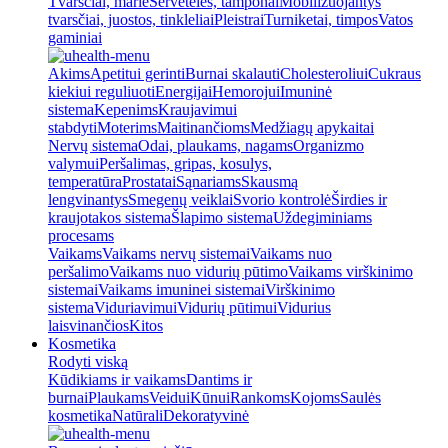
Tvarsčiai, marlė
Servetėlės, tamponai
Mobilizuojantys
tvarsčiai, juostos, tinkleliai
Pleistrai
Turniketai, timpos
Vatos
gaminiai
Akims
Apetitui gerinti
Burnai skalauti
Cholesteroliui
Cukraus
kiekiui reguliuoti
Energijai
Hemorojui
Imuninė
sistema
Kepenims
Kraujavimui
stabdyti
Moterims
Maitinančioms
Medžiagų apykaitai
Nervų sistema
Odai, plaukams, nagams
Organizmo
valymui
Peršalimas, gripas, kosulys,
temperatūra
Prostatai
Sąnariams
Skausmą
lengvinantys
Smegenų veiklai
Svorio kontrolė
Širdies ir
kraujotakos sistema
Šlapimo sistema
Uždegiminiams
procesams
Vaikams
Vaikams nervų sistemai
Vaikams nuo
peršalimo
Vaikams nuo vidurių pūtimo
Vaikams virškinimo
sistemai
Vaikams imuninei sistemai
Virškinimo
sistema
Viduriavimui
Vidurių pūtimui
Vidurius
laisvinančios
Kitos
Kosmetika
Rodyti viską
Kūdikiams ir vaikams
Dantims ir
burnai
Plaukams
Veidui
Kūnui
Rankoms
Kojoms
Saulės
kosmetika
Natūrali
Dekoratyvinė