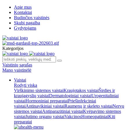
Apie mus
Kontaktai
Budinčios vaistinės
Skubi pagalba
Gydytojams
Kategorijos
Vaistinių sąrašas
Mano vaistinėlė
Vaistai
Rodyti viską
Virškinimo sistemos vaistai
Kraujotakos vaistai
Širdies ir
kraujagyslių vaistai
Dermatologiniai vaistai
Urogenitaliniai
vaistai
Hormoniniai preparatai
Priešinfekciniai
vaistai
Antinavikiniai vaistai
Raumenų ir skeleto vaistai
Nervų
sistemos vaistai
Antiparazitiniai vaistai
Kvėpavimo sistemos
vaistai
Jutimo organų vaistai
Vakcinos
Homeopatiniai
Kiti
preparatai