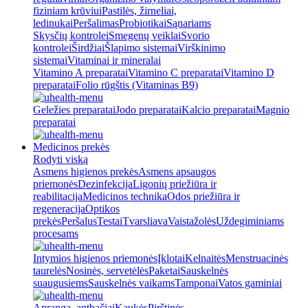
fiziniam krūviui
Pastilės, žirneliai,
ledinukai
Peršalimas
Probiotikai
Sąnariams
Skysčių kontrolei
Smegenų veiklai
Svorio
kontrolei
Širdžiai
Šlapimo sistemai
Virškinimo
sistemai
Vitaminai ir mineralai
Vitamino A preparatai
Vitamino C preparatai
Vitamino D
preparatai
Folio rūgštis (Vitaminas B9)
Geležies preparatai
Jodo preparatai
Kalcio preparatai
Magnio
preparatai
Medicinos prekės
Rodyti viską
Asmens higienos prekės
Asmens apsaugos
priemonės
Dezinfekcija
Ligonių priežiūra ir
reabilitacija
Medicinos technika
Odos priežiūra ir
regeneracija
Optikos
prekės
Peršalus
Testai
Tvarsliava
Vaistažolės
Uždegiminiams
procesams
Intymios higienos priemonės
Įklotai
Kelnaitės
Menstruacinės
taurelės
Nosinės, servetėlės
Paketai
Sauskelnės
suaugusiems
Sauskelnės vaikams
Tamponai
Vatos gaminiai
Apranga, antbačiai
Kaukės
Pirštinės,