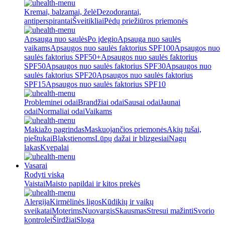
Kremai, balzamai, želė
Dezodorantai,
antiperspirantai
Šveitikliai
Pėdų priežiūros priemonės
Apsauga nuo saulės
Po įdegio
Apsauga nuo saulės
vaikams
Apsaugos nuo saulės faktorius SPF100
Apsaugos nuo
saulės faktorius SPF50+
Apsaugos nuo saulės faktorius
SPF50
Apsaugos nuo saulės faktorius SPF30
Apsaugos nuo
saulės faktorius SPF20
Apsaugos nuo saulės faktorius
SPF15
Apsaugos nuo saulės faktorius SPF10
Probleminei odai
Brandžiai odai
Sausai odai
Jaunai
odai
Normaliai odai
Vaikams
Makiažo pagrindas
Maskuojančios priemonės
Akių tušai,
pieštukai
Blakstienoms
Lūpų dažai ir blizgesiai
Nagų
lakas
Kvepalai
Vasarai
Rodyti viską
Vaistai
Maisto papildai ir kitos prekės
Alergija
Kirmėlinės ligos
Kūdikių ir vaikų
sveikatai
Moterims
Nuovargis
Skausmas
Stresui mažinti
Svorio
kontrolei
Širdžiai
Sloga