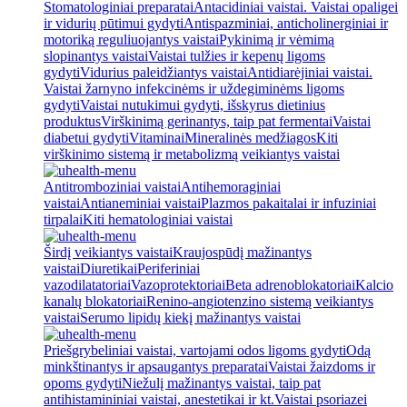
Stomatologiniai preparatai
Antacidiniai vaistai. Vaistai opaligei
ir vidurių pūtimui gydyti
Antispazminiai, anticholinerginiai ir
motoriką reguliuojantys vaistai
Pykinimą ir vėmimą
slopinantys vaistai
Vaistai tulžies ir kepenų ligoms
gydyti
Vidurius paleidžiantys vaistai
Antidiarėjiniai vaistai.
Vaistai žarnyno infekcinėms ir uždegiminėms ligoms
gydyti
Vaistai nutukimui gydyti, išskyrus dietinius
produktus
Virškinimą gerinantys, taip pat fermentai
Vaistai
diabetui gydyti
Vitaminai
Mineralinės medžiagos
Kiti
virškinimo sistemą ir metabolizmą veikiantys vaistai
Antitromboziniai vaistai
Antihemoraginiai
vaistai
Antianeminiai vaistai
Plazmos pakaitalai ir infuziniai
tirpalai
Kiti hematologiniai vaistai
Širdį veikiantys vaistai
Kraujospūdį mažinantys
vaistai
Diuretikai
Periferiniai
vazodilatatoriai
Vazoprotektoriai
Beta adrenoblokatoriai
Kalcio
kanalų blokatoriai
Renino-angiotenzino sistemą veikiantys
vaistai
Serumo lipidų kiekį mažinantys vaistai
Priešgrybeliniai vaistai, vartojami odos ligoms gydyti
Odą
minkštinantys ir apsaugantys preparatai
Vaistai žaizdoms ir
opoms gydyti
Niežulį mažinantys vaistai, taip pat
antihistamininiai vaistai, anestetikai ir kt.
Vaistai psoriazei