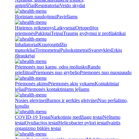
antpirščiai
Respiratoriai
Veido skydai
Išoriniam naudojimui
Paviršiams
Higienos reikmenys
Laikysenai
Ortopedijos
priemonės
Paklotai
Teipai
Traumų gydymui ir profilaktikai
Inhaliatoriai
Kraujospūdžio
matuokliai
Termometrai
Pulsoksimetrai
Svarstyklės
Erkių
ištraukėjai
Priemonės nuo karpų, odos moliuskų
Randų
priežiūrai
Priemonės nuo grybelio
Priemonės nuo nuospaudų
Priemonės akims
Priemonės akių vokams
Kontaktiniai
lęšiai
Priemonės kontaktiniams lęšiams
Nosies gleivinei
Burnos ir gerklės gleivinei
Nuo peršalimo,
kosulio
COVID-19 Testai
Narkotinių medžiagų testai
Nėštumo
testai
Ovuliacijos testai
Helicobacter pylori testai
Įvairūs
organizmo būklės testai