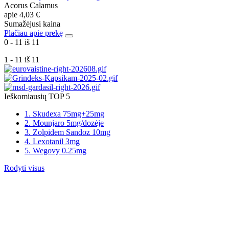
Acorus Calamus
apie
4,03 €
Sumažėjusi kaina
Plačiau apie prekę
0 - 11 iš 11
1 - 11 iš 11
Ieškomiausių TOP 5
1. Skudexa 75mg+25mg
2. Mounjaro 5mg/dozėje
3. Zolpidem Sandoz 10mg
4. Lexotanil 3mg
5. Wegovy 0.25mg
Rodyti visus