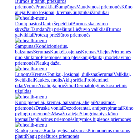
Burnos ir dantų priežiūros
priemonės
Prausikliai
Šampūnas
Maudymosi priemonės
Kūno
aliejai
Kūno losjonai, kremai
Čiulptukai
Žindukai
Dantų pastos
Dantų šepetėliai
Burnos skalavimo
skysčiai
Tarpdančių priežiūrai
Liežuvio valikliai
Burnos
gaivikliai
Protezų priežiūros priemonės
Šampūnas
Kondicionierius,
balzamas
Serumas
Kaukė
Losjonas
Kremas
Aliejus
Priemonės
nuo slinkimo
Priemonės nuo pleiskanų
Plaukų modeliavimo
priemonės
Plaukų dažai
Lūpoms
Kremas
Tonikai, losjonai, dulksna
Serumai
Valikliai,
šveitikliai
Kaukės, molis
Akių sričiai
Probleminei
odai
Vyrams
Ypatinga priežiūra
Dermatologinis kosmetinis
užpildas
Kūno pieneliai, kremai, balzamai, aliejai
Prausimosi
priemonės
Druska voniai
Dezodorantai, antiperspirantai
Kūno
pylingo priemonės
Masažo aliejai
Stangrinantys kūno
kremai
Depiliacinės priemonės
Intymios higienos priemonės
Rankų kremas
Rankų gelis, balzamas
Priemonėms rankoms
plauti
Nagų priežiūros priemonės