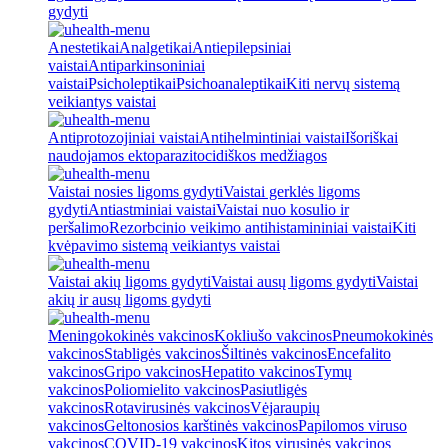
gydyti
Anestetikai
Analgetikai
Antiepilepsiniai
vaistai
Antiparkinsoniniai
vaistai
Psicholeptikai
Psichoanaleptikai
Kiti nervų sistemą
veikiantys vaistai
Antiprotozojiniai vaistai
Antihelmintiniai vaistai
Išoriškai
naudojamos ektoparazitocidiškos medžiagos
Vaistai nosies ligoms gydyti
Vaistai gerklės ligoms
gydyti
Antiastminiai vaistai
Vaistai nuo kosulio ir
peršalimo
Rezorbcinio veikimo antihistamininiai vaistai
Kiti
kvėpavimo sistemą veikiantys vaistai
Vaistai akių ligoms gydyti
Vaistai ausų ligoms gydyti
Vaistai
akių ir ausų ligoms gydyti
Meningokokinės vakcinos
Kokliušo vakcinos
Pneumokokinės
vakcinos
Stabligės vakcinos
Šiltinės vakcinos
Encefalito
vakcinos
Gripo vakcinos
Hepatito vakcinos
Tymų
vakcinos
Poliomielito vakcinos
Pasiutligės
vakcinos
Rotavirusinės vakcinos
Vėjaraupių
vakcinos
Geltonosios karštinės vakcinos
Papilomos viruso
vakcinos
COVID-19 vakcinos
Kitos virusinės vakcinos