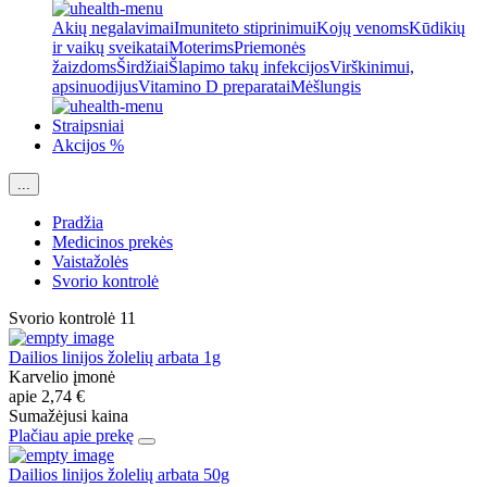
Akių negalavimai
Imuniteto stiprinimui
Kojų venoms
Kūdikių
ir vaikų sveikatai
Moterims
Priemonės
žaizdoms
Širdžiai
Šlapimo takų infekcijos
Virškinimui,
apsinuodijus
Vitamino D preparatai
Mėšlungis
Straipsniai
Akcijos %
...
Pradžia
Medicinos prekės
Vaistažolės
Svorio kontrolė
Svorio kontrolė
11
Dailios linijos žolelių arbata 1g
Karvelio įmonė
apie
2,74 €
Sumažėjusi kaina
Plačiau apie prekę
Dailios linijos žolelių arbata 50g