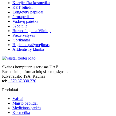
Korėjietiška kosmetika
KET bilietai
Longevity papildai
farmapedia.lt
Vadovų paieška
32balti.lt
Burnos higiena Vilniuje
Prezervatyvai
lubrikantai
Higienos pažymėjimas
Artdentistry klinika
Skaitos kompiuterių servisas UAB
Farmacinių informacinių sistemų skyrius
K.Petrausko 19A, Kaunas
tel:
+370 37 330 220
Produktai
Vaistai
Maisto papildai
Medicinos prekės
Kosmetika