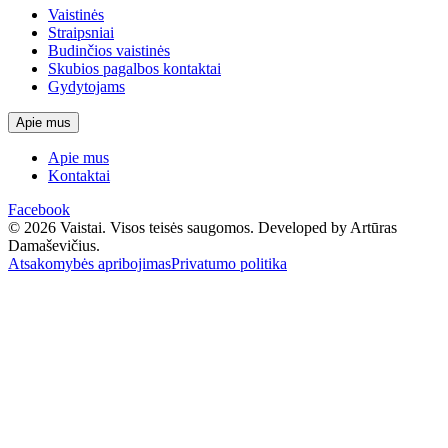
Vaistinės
Straipsniai
Budinčios vaistinės
Skubios pagalbos kontaktai
Gydytojams
Apie mus
Apie mus
Kontaktai
Facebook
© 2026 Vaistai. Visos teisės saugomos.
Developed by Artūras
Damaševičius.
Atsakomybės apribojimas
Privatumo politika