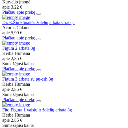
Karvelio įmonė
apie
3,22 €
Plačiau apie prekę
Dr. E.Šimkūnaitės žolelių arbata Gracija
Acorus Calamus
apie
5,99 €
Plačiau apie prekę
Figura 2 arbata 3g
Herba Humana
apie
2,85 €
Sumažėjusi kaina
Plačiau apie prekę
Figura 3 arbata su pu-erh 3g
Herba Humana
apie
2,85 €
Sumažėjusi kaina
Plačiau apie prekę
Fito Figura 1 vaisių ir žolelių arbata 3g
Herba Humana
apie
2,85 €
Sumažėjusi kaina