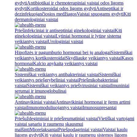
gydyti
Antibiotikai ir chemoterapiniai vaistai odos ligoms
gydyti
Kortikosteroidai odos ligoms gydyti
Antiseptikai ir
dezinfekuojančiosios medžiagos
Vaistai spuogams gydyti
Kiti
dermatologiniai vaistai
Priešinfekciniai ir antiseptiniai ginekologiniai vaistai
Kiti
ginekologiniai vaistai
Lytiniai hormonai ir lytinę sistemą
veikiantys vaistai
Urologiniai vaistai
Hipofizės ir pagumburio hormonai bei jų analogai
Sistemiškai
veikiantys kortikosteroidai
Skydliaukę veikiantys vaistai
Kasos
hormonai
Kalcio apykaitą veikiantys vaistai
Sistemiškai veikiantys antibakteriniai vaistai
Sistemiškai
veikiantys priešgrybeliniai vaistai
Priešmikobakteriniai
vaistai
Sistemiškai veikiantys priešvirusiniai vaistai
Imuniniai
serumai ir imunoglobulinai
Antinavikiniai vaistai
Antinavikiniai hormonai ir jiems artimi
vaistai
Imunomoduliuojantys vaistai
Imunosupresantai
Priešuždegiminiai ir priešreumatiniai vaistai
Vietiškai vartojami
vaistai sąnarių ir raumenų skausmui
malšinti
Miorelaksantai
Priešpodagriniai vaistai
Vaistai kaulų
ligoms gydyti
Kiti vaistai kaulų ir raumenų sistemos ligoms