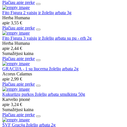
Plačiau apie prekę
Fito Figura 2 vaisių ir žolelių arbata 3g
Herba Humana
apie
3,55 €
Plačiau apie prekę
Fito Figura 3 vaisių ir žolelių arbata su pu - erh 2g
Herba Humana
apie
2,44 €
Sumažėjusi kaina
Plačiau apie prekę
GRACIJA - 1 su liucerna žolelių arbata 2g
Acorus Calamus
apie
2,99 €
Plačiau apie prekę
Kukurūzų purkos žolelių arbata smulkinta 50g
Karvelio įmonė
apie
3,24 €
Sumažėjusi kaina
Plačiau apie prekę
ŠVF Gracija žolelių arbata 2g