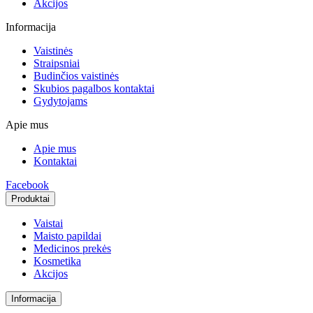
Akcijos
Informacija
Vaistinės
Straipsniai
Budinčios vaistinės
Skubios pagalbos kontaktai
Gydytojams
Apie mus
Apie mus
Kontaktai
Facebook
Produktai
Vaistai
Maisto papildai
Medicinos prekės
Kosmetika
Akcijos
Informacija