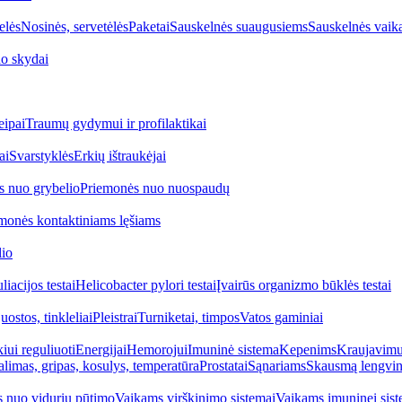
elės
Nosinės, servetėlės
Paketai
Sauskelnės suaugusiems
Sauskelnės vaik
o skydai
eipai
Traumų gydymui ir profilaktikai
ai
Svarstyklės
Erkių ištraukėjai
s nuo grybelio
Priemonės nuo nuospaudų
monės kontaktiniams lęšiams
lio
iacijos testai
Helicobacter pylori testai
Įvairūs organizmo būklės testai
uostos, tinkleliai
Pleistrai
Turniketai, timpos
Vatos gaminiai
iui reguliuoti
Energijai
Hemorojui
Imuninė sistema
Kepenims
Kraujavimui
alimas, gripas, kosulys, temperatūra
Prostatai
Sąnariams
Skausmą lengvin
 nuo vidurių pūtimo
Vaikams virškinimo sistemai
Vaikams imuninei sist