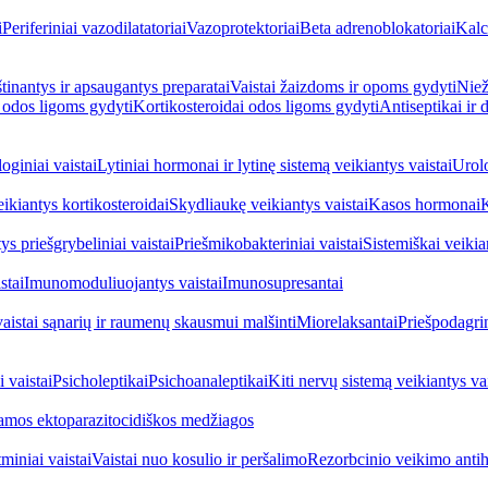
i
Periferiniai vazodilatatoriai
Vazoprotektoriai
Beta adrenoblokatoriai
Kalc
inantys ir apsaugantys preparatai
Vaistai žaizdoms ir opoms gydyti
Niež
i odos ligoms gydyti
Kortikosteroidai odos ligoms gydyti
Antiseptikai ir
oginiai vaistai
Lytiniai hormonai ir lytinę sistemą veikiantys vaistai
Urolo
eikiantys kortikosteroidai
Skydliaukę veikiantys vaistai
Kasos hormonai
K
ys priešgrybeliniai vaistai
Priešmikobakteriniai vaistai
Sistemiškai veikian
stai
Imunomoduliuojantys vaistai
Imunosupresantai
vaistai sąnarių ir raumenų skausmui malšinti
Miorelaksantai
Priešpodagrin
 vaistai
Psicholeptikai
Psichoanaleptikai
Kiti nervų sistemą veikiantys vai
jamos ektoparazitocidiškos medžiagos
miniai vaistai
Vaistai nuo kosulio ir peršalimo
Rezorbcinio veikimo antihi