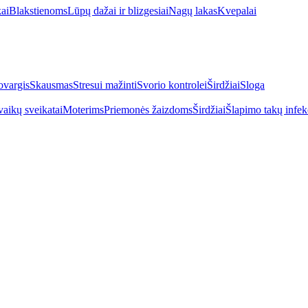
kai
Blakstienoms
Lūpų dažai ir blizgesiai
Nagų lakas
Kvepalai
vargis
Skausmas
Stresui mažinti
Svorio kontrolei
Širdžiai
Sloga
vaikų sveikatai
Moterims
Priemonės žaizdoms
Širdžiai
Šlapimo takų infek