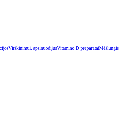
cijos
Virškinimui, apsinuodijus
Vitamino D preparatai
Mėšlungis