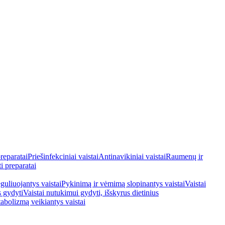
reparatai
Priešinfekciniai vaistai
Antinavikiniai vaistai
Raumenų ir
i preparatai
guliuojantys vaistai
Pykinimą ir vėmimą slopinantys vaistai
Vaistai
s gydyti
Vaistai nutukimui gydyti, išskyrus dietinius
tabolizmą veikiantys vaistai