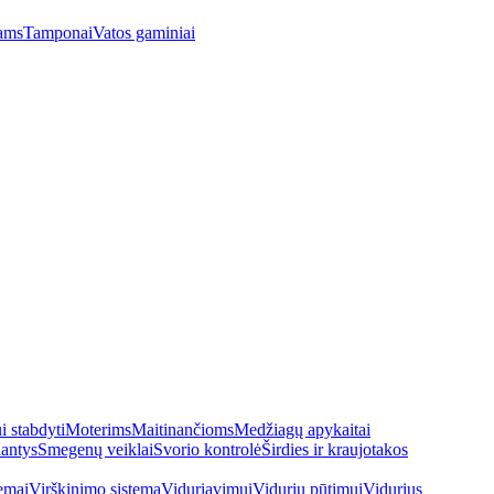
ams
Tamponai
Vatos gaminiai
 stabdyti
Moterims
Maitinančioms
Medžiagų apykaitai
antys
Smegenų veiklai
Svorio kontrolė
Širdies ir kraujotakos
emai
Virškinimo sistema
Viduriavimui
Vidurių pūtimui
Vidurius