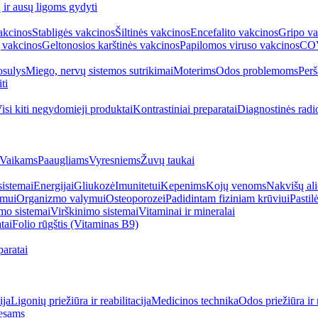
ų ir ausų ligoms gydyti
akcinos
Stabligės vakcinos
Šiltinės vakcinos
Encefalito vakcinos
Gripo va
 vakcinos
Geltonosios karštinės vakcinos
Papilomos viruso vakcinos
COV
sulys
Miego, nervų sistemos sutrikimai
Moterims
Odos problemoms
Perš
ti
isi kiti negydomieji produktai
Kontrastiniai preparatai
Diagnostinės radi
Vaikams
Paaugliams
Vyresniems
Žuvų taukai
sistemai
Energijai
Gliukozė
Imunitetui
Kepenims
Kojų venoms
Nakvišų ali
imui
Organizmo valymui
Osteoporozei
Padidintam fiziniam krūviui
Pastilė
mo sistemai
Virškinimo sistemai
Vitaminai ir mineralai
tai
Folio rūgštis (Vitaminas B9)
aratai
ija
Ligonių priežiūra ir reabilitacija
Medicinos technika
Odos priežiūra ir 
esams