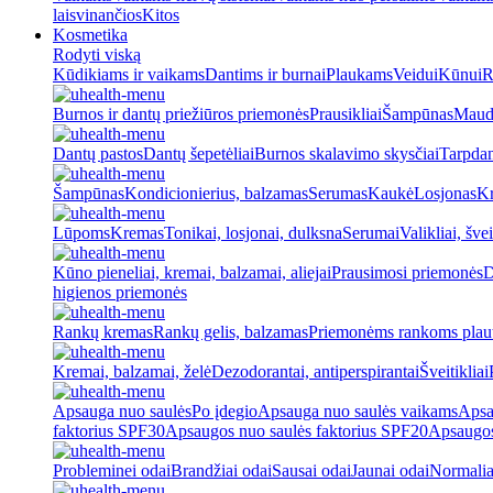
laisvinančios
Kitos
Kosmetika
Rodyti viską
Kūdikiams ir vaikams
Dantims ir burnai
Plaukams
Veidui
Kūnui
R
Burnos ir dantų priežiūros priemonės
Prausikliai
Šampūnas
Maud
Dantų pastos
Dantų šepetėliai
Burnos skalavimo skysčiai
Tarpdan
Šampūnas
Kondicionierius, balzamas
Serumas
Kaukė
Losjonas
K
Lūpoms
Kremas
Tonikai, losjonai, dulksna
Serumai
Valikliai, švei
Kūno pieneliai, kremai, balzamai, aliejai
Prausimosi priemonės
D
higienos priemonės
Rankų kremas
Rankų gelis, balzamas
Priemonėms rankoms plaut
Kremai, balzamai, želė
Dezodorantai, antiperspirantai
Šveitikliai
Apsauga nuo saulės
Po įdegio
Apsauga nuo saulės vaikams
Apsa
faktorius SPF30
Apsaugos nuo saulės faktorius SPF20
Apsaugos
Probleminei odai
Brandžiai odai
Sausai odai
Jaunai odai
Normalia