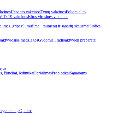
kcinos
Hepatito vakcinos
Tymų vakcinos
Poliomielito
ID-19 vakcinos
Kitos virusinės vakcinos
alimas, gripas
Sumušimai, raumenų ir sąnarių skausmai
Širdies
oaktyviosios medžiagos
Gydomieji radioaktyvieji preparatai
ejus
s, žirneliai, ledinukai
Peršalimas
Probiotikai
Sąnariams
regeneracija
Optikos