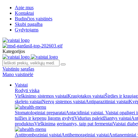
Apie mus
Kontaktai
Budinčios vaistinės
Skubi pagalba
Gydytojams
Kategorijos
Vaistinių sąrašas
Mano vaistinėlė
Vaistai
Rodyti viską
Virškinimo sistemos vaistai
Kraujotakos vaistai
Širdies ir kraujag
skeleto vaistai
Nervų sistemos vaistai
Antiparazitiniai vaistai
Kvėp
Stomatologiniai preparatai
Antacidiniai vaistai. Vaistai opaligei 
tulžies ir kepenų ligoms gydyti
Vidurius paleidžiantys vaistai
Ant
produktus
Virškinimą gerinantys, taip pat fermentai
Vaistai diabe
Antitromboziniai vaistai
Antihemoraginiai vaistai
Antianeminiai v