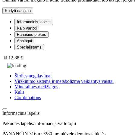
Rodyti daugiau
Informacinis lapelis
Kaip vartoti
Panašios prekės
Analogai
Specialistams
iki
12,88 €
Širdies negalavimai
Virškinimo sistemą ir metabolizmą veikiantys vaistai
Mineralinės medžiagos
Kalis
Combinations
Informacinis lapelis
Pakuotės lapelis: informacija vartotojui
PANANGIN 316 mg/280 mg plėvele dengtos tabletės