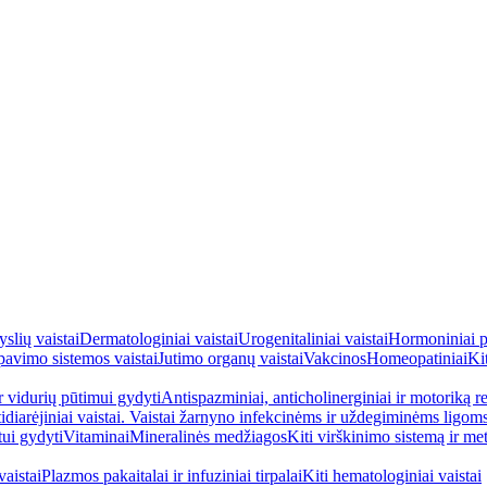
yslių vaistai
Dermatologiniai vaistai
Urogenitaliniai vaistai
Hormoniniai p
avimo sistemos vaistai
Jutimo organų vaistai
Vakcinos
Homeopatiniai
Kit
ir vidurių pūtimui gydyti
Antispazminiai, anticholinerginiai ir motoriką re
idiarėjiniai vaistai. Vaistai žarnyno infekcinėms ir uždegiminėms ligom
tui gydyti
Vitaminai
Mineralinės medžiagos
Kiti virškinimo sistemą ir me
aistai
Plazmos pakaitalai ir infuziniai tirpalai
Kiti hematologiniai vaistai