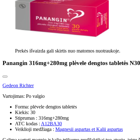
Prekės išvaizda gali skirtis nuo matomos nuotraukoje.
Panangin 316mg+280mg plėvele dengtos tabletės N3
Gedeon Richter
Vartojimas:
Po valgio
Forma:
plėvele dengtos tabletės
Kiekis:
30
Stiprumas :
316mg+280mg
ATC kodas :
A12BA30
Veiklioji medžiaga :
Magnesii aspartas et Kalii aspartas
Galima vartoti magnio ir kalio trūkumo profilaktikai tuo atveju, jeig