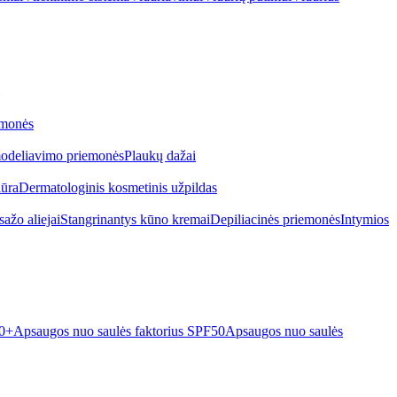
emonės
odeliavimo priemonės
Plaukų dažai
iūra
Dermatologinis kosmetinis užpildas
ažo aliejai
Stangrinantys kūno kremai
Depiliacinės priemonės
Intymios
50+
Apsaugos nuo saulės faktorius SPF50
Apsaugos nuo saulės