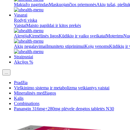
Makiažo pagrindas
Maskuojančios priemonės
Akių tušai, pieštu
Vasarai
Rodyti viską
Vaistai
Maisto papildai ir kitos prekės
Alergija
Kirmėlinės ligos
Kūdikių ir vaikų sveikatai
Moterims
Nuo
Akių negalavimai
Imuniteto stiprinimui
Kojų venoms
Kūdikių ir 
Straipsniai
Akcijos %
...
Pradžia
Virškinimo sistemą ir metabolizmą veikiantys vaistai
Mineralinės medžiagos
Kalis
Combinations
Panangin 316mg+280mg plėvele dengtos tabletės N30