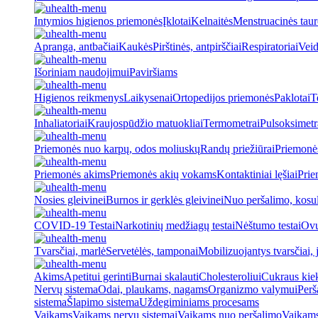
Intymios higienos priemonės
Įklotai
Kelnaitės
Menstruacinės taur
Apranga, antbačiai
Kaukės
Pirštinės, antpirščiai
Respiratoriai
Veid
Išoriniam naudojimui
Paviršiams
Higienos reikmenys
Laikysenai
Ortopedijos priemonės
Paklotai
T
Inhaliatoriai
Kraujospūdžio matuokliai
Termometrai
Pulsoksimetr
Priemonės nuo karpų, odos moliuskų
Randų priežiūrai
Priemonė
Priemonės akims
Priemonės akių vokams
Kontaktiniai lęšiai
Prie
Nosies gleivinei
Burnos ir gerklės gleivinei
Nuo peršalimo, kosu
COVID-19 Testai
Narkotinių medžiagų testai
Nėštumo testai
Ovul
Tvarsčiai, marlė
Servetėlės, tamponai
Mobilizuojantys tvarsčiai, j
Akims
Apetitui gerinti
Burnai skalauti
Cholesteroliui
Cukraus kiek
Nervų sistema
Odai, plaukams, nagams
Organizmo valymui
Perš
sistema
Šlapimo sistema
Uždegiminiams procesams
Vaikams
Vaikams nervų sistemai
Vaikams nuo peršalimo
Vaikams