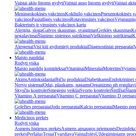
Vaistai akių ligoms gydyti
Vaistai ausų ligoms gydyti
Vaistai aki
Meningokokinės vakcinos
Kokliušo vakcinos
Pneumokokinės v
vakcinos
Pasiutligės vakcinos
Rotavirusinės vakcinos
Vėjaraupių
Bakterinės ir virusinės vakcinos kartu
Alergija, sloga
Galvos skausmas, svaigimas
Gerklės skausmas
Ko
negalavimai
Šlapimo sistemos sutrikimai
Virškinimo sutrikimai
Ki
Alergenai
Visi kiti gydomieji produktai
Diagnostiniai preparatai
V
Maisto papildai
Rodyti viską
Maisto papildų kompleksai
Vitaminai
Mineralai
Moterims
Vyrams
Akims
Antioksidantai
Bičių produktai
Diabetikams
Endokrininei 
Nervų sistemai
Odai, plaukams, nagams
Organizmo ph reguliav
Skysčių kontrolei
Smegenų veiklai
Svorio kontrolei
Širdžiai
Šlapi
Vitamino A preparatai
Vitamino C preparatai
Vitamino D prepara
Geležies preparatai
Jodo preparatai
Kalcio preparatai
Magnio prep
Medicinos prekės
Rodyti viską
Asmens higienos prekės
Asmens apsaugos priemonės
Dezinfekc
prekės
Peršalus
Testai
Tvarsliava
Vaistažolės
Uždegiminiams proc