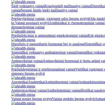
Širdį veikiantys vaistai
Kraujospūdį mažinantys vaistai
Diuretika
vaistai
Serumo lipidų kiekį mažinantys vaistai
Priešgrybeliniai vaistai, vartojami odos ligoms gydyti
Odą minkšt
kt.
Vaistai psoriazei gydyti
Antibiotikai ir chemoterapiniai vaista
dermatologiniai vaistai
Priešinfekciniai ir antiseptiniai ginekologiniai vaistai
Kiti ginekol
Hipofizės ir pagumburio hormonai bei jų analogai
Sistemiškai v
Sistemiškai veikiantys antibakteriniai vaistai
Sistemiškai veikiant
Antinavikiniai vaistai
Antinavikiniai hormonai ir jiems artimi vai
Priešuždegiminiai ir priešreumatiniai vaistai
Vietiškai vartojami 
sistemos ligoms gydyti
Anestetikai
Analgetikai
Antiepilepsiniai vaistai
Antiparkinsoniniai
Antiprotozojiniai vaistai
Antihelmintiniai vaistai
Išoriškai naudo
Vaistai nosies ligoms gydyti
Vaistai gerklės ligoms gydyti
Antiast