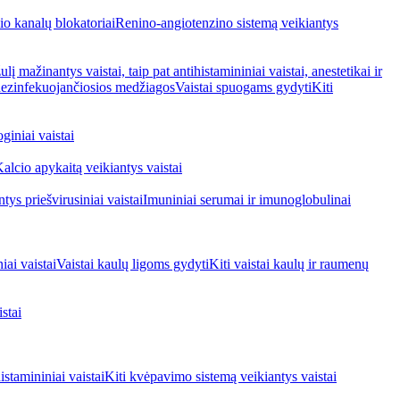
io kanalų blokatoriai
Renino-angiotenzino sistemą veikiantys
ulį mažinantys vaistai, taip pat antihistamininiai vaistai, anestetikai ir
 dezinfekuojančiosios medžiagos
Vaistai spuogams gydyti
Kiti
giniai vaistai
alcio apykaitą veikiantys vaistai
tys priešvirusiniai vaistai
Imuniniai serumai ir imunoglobulinai
iai vaistai
Vaistai kaulų ligoms gydyti
Kiti vaistai kaulų ir raumenų
stai
stamininiai vaistai
Kiti kvėpavimo sistemą veikiantys vaistai