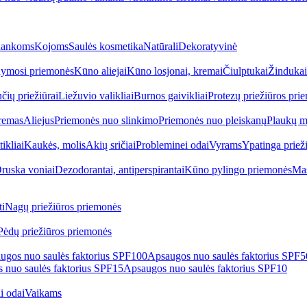
ankoms
Kojoms
Saulės kosmetika
Natūrali
Dekoratyvinė
ymosi priemonės
Kūno aliejai
Kūno losjonai, kremai
Čiulptukai
Žindukai
čių priežiūrai
Liežuvio valikliai
Burnos gaivikliai
Protezų priežiūros pri
remas
Aliejus
Priemonės nuo slinkimo
Priemonės nuo pleiskanų
Plaukų m
tikliai
Kaukės, molis
Akių sričiai
Probleminei odai
Vyrams
Ypatinga priež
ruska voniai
Dezodorantai, antiperspirantai
Kūno pylingo priemonės
Mas
i
Nagų priežiūros priemonės
Pėdų priežiūros priemonės
ugos nuo saulės faktorius SPF100
Apsaugos nuo saulės faktorius SPF
 nuo saulės faktorius SPF15
Apsaugos nuo saulės faktorius SPF10
i odai
Vaikams