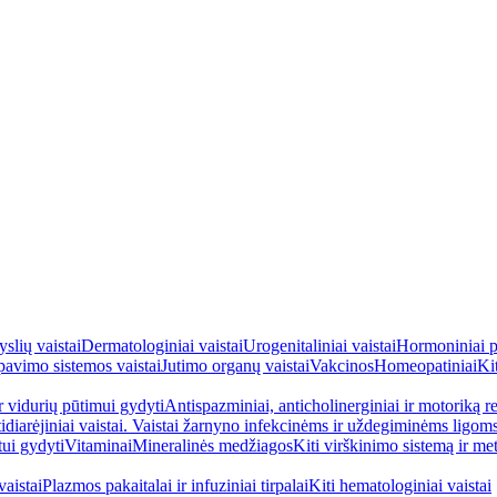
yslių vaistai
Dermatologiniai vaistai
Urogenitaliniai vaistai
Hormoniniai p
avimo sistemos vaistai
Jutimo organų vaistai
Vakcinos
Homeopatiniai
Kit
ir vidurių pūtimui gydyti
Antispazminiai, anticholinerginiai ir motoriką re
idiarėjiniai vaistai. Vaistai žarnyno infekcinėms ir uždegiminėms ligom
tui gydyti
Vitaminai
Mineralinės medžiagos
Kiti virškinimo sistemą ir me
aistai
Plazmos pakaitalai ir infuziniai tirpalai
Kiti hematologiniai vaistai