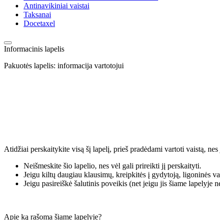
Antinavikiniai vaistai
Taksanai
Docetaxel
Informacinis lapelis
Pakuotės lapelis: informacija vartotojui
Atidžiai perskaitykite visą šį lapelį, prieš pradėdami vartoti vaistą, n
Neišmeskite šio lapelio, nes vėl gali prireikti jį perskaityti.
Jeigu kiltų daugiau klausimų, kreipkitės į gydytoją, ligoninės va
Jeigu pasireiškė šalutinis poveikis (net jeigu jis šiame lapelyje 
Apie ką rašoma šiame lapelyje?