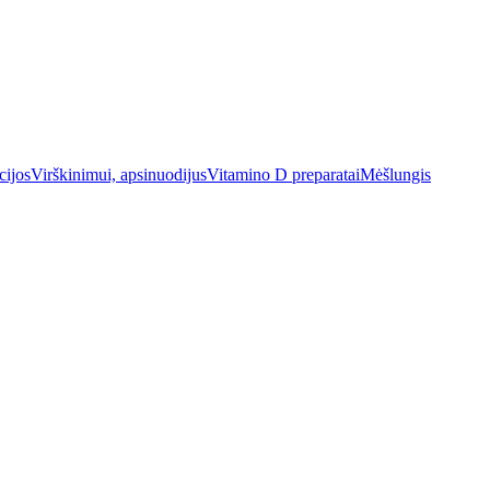
cijos
Virškinimui, apsinuodijus
Vitamino D preparatai
Mėšlungis