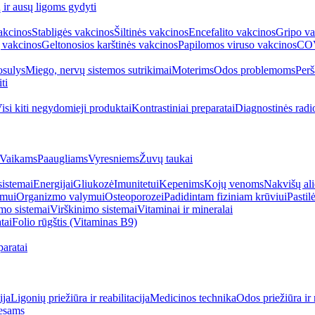
ų ir ausų ligoms gydyti
akcinos
Stabligės vakcinos
Šiltinės vakcinos
Encefalito vakcinos
Gripo va
 vakcinos
Geltonosios karštinės vakcinos
Papilomos viruso vakcinos
COV
sulys
Miego, nervų sistemos sutrikimai
Moterims
Odos problemoms
Perš
ti
isi kiti negydomieji produktai
Kontrastiniai preparatai
Diagnostinės radi
Vaikams
Paaugliams
Vyresniems
Žuvų taukai
sistemai
Energijai
Gliukozė
Imunitetui
Kepenims
Kojų venoms
Nakvišų ali
imui
Organizmo valymui
Osteoporozei
Padidintam fiziniam krūviui
Pastilė
mo sistemai
Virškinimo sistemai
Vitaminai ir mineralai
tai
Folio rūgštis (Vitaminas B9)
aratai
ija
Ligonių priežiūra ir reabilitacija
Medicinos technika
Odos priežiūra ir 
esams