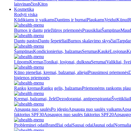
laisvinančios
Kitos
Kosmetika
Rodyti viską
Kūdikiams ir vaikams
Dantims ir burnai
Plaukams
Veidui
Kūnui
R
Burnos ir dantų priežiūros priemonės
Prausikliai
Šampūnas
Maud
Dantų pastos
Dantų šepetėliai
Burnos skalavimo skysčiai
Tarpdan
Šampūnas
Kondicionierius, balzamas
Serumas
Kaukė
Losjonas
K
Lūpoms
Kremas
Tonikai, losjonai, dulksna
Serumai
Valikliai, švei
Kūno pieneliai, kremai, balzamai, aliejai
Prausimosi priemonės
D
higienos priemonės
Rankų kremas
Rankų gelis, balzamas
Priemonėms rankoms plaut
Kremai, balzamai, želė
Dezodorantai, antiperspirantai
Šveitikliai
Apsauga nuo saulės
Po įdegio
Apsauga nuo saulės vaikams
Apsa
faktorius SPF30
Apsaugos nuo saulės faktorius SPF20
Apsaugos
Probleminei odai
Brandžiai odai
Sausai odai
Jaunai odai
Normalia