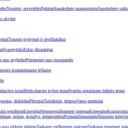
elės
Nosinės, servetėlės
Paketai
Sauskelnės suaugusiems
Sauskelnės vaik
o skydai
eipai
Traumų gydymui ir profilaktikai
ai
Svarstyklės
Erkių ištraukėjai
s nuo grybelio
Priemonės nuo nuospaudų
monės kontaktiniams lęšiams
lio
iacijos testai
Helicobacter pylori testai
Įvairūs organizmo būklės testai
uostos, tinkleliai
Pleistrai
Turniketai, timpos
Vatos gaminiai
iui reguliuoti
Energijai
Hemorojui
Imuninė sistema
Kepenims
Kraujavimui
alimas, gripas, kosulys, temperatūra
Prostatai
Sąnariams
Skausmą lengvin
 nuo vidurių pūtimo
Vaikams virškinimo sistemai
Vaikams imuninei sist