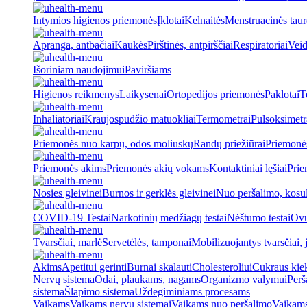
Intymios higienos priemonės
Įklotai
Kelnaitės
Menstruacinės taur
Apranga, antbačiai
Kaukės
Pirštinės, antpirščiai
Respiratoriai
Veid
Išoriniam naudojimui
Paviršiams
Higienos reikmenys
Laikysenai
Ortopedijos priemonės
Paklotai
T
Inhaliatoriai
Kraujospūdžio matuokliai
Termometrai
Pulsoksimetr
Priemonės nuo karpų, odos moliuskų
Randų priežiūrai
Priemonė
Priemonės akims
Priemonės akių vokams
Kontaktiniai lęšiai
Prie
Nosies gleivinei
Burnos ir gerklės gleivinei
Nuo peršalimo, kosu
COVID-19 Testai
Narkotinių medžiagų testai
Nėštumo testai
Ovul
Tvarsčiai, marlė
Servetėlės, tamponai
Mobilizuojantys tvarsčiai, j
Akims
Apetitui gerinti
Burnai skalauti
Cholesteroliui
Cukraus kiek
Nervų sistema
Odai, plaukams, nagams
Organizmo valymui
Perš
sistema
Šlapimo sistema
Uždegiminiams procesams
Vaikams
Vaikams nervų sistemai
Vaikams nuo peršalimo
Vaikams