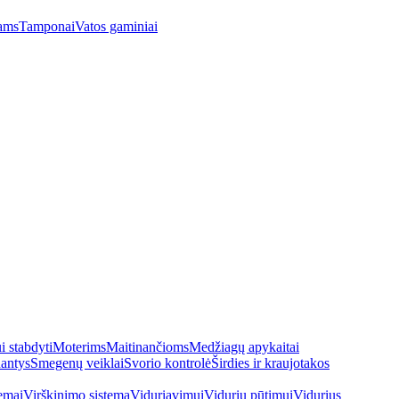
ams
Tamponai
Vatos gaminiai
 stabdyti
Moterims
Maitinančioms
Medžiagų apykaitai
antys
Smegenų veiklai
Svorio kontrolė
Širdies ir kraujotakos
emai
Virškinimo sistema
Viduriavimui
Vidurių pūtimui
Vidurius