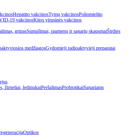
kcinos
Hepatito vakcinos
Tymų vakcinos
Poliomielito
ID-19 vakcinos
Kitos virusinės vakcinos
alimas, gripas
Sumušimai, raumenų ir sąnarių skausmai
Širdies
oaktyviosios medžiagos
Gydomieji radioaktyvieji preparatai
ejus
s, žirneliai, ledinukai
Peršalimas
Probiotikai
Sąnariams
regeneracija
Optikos