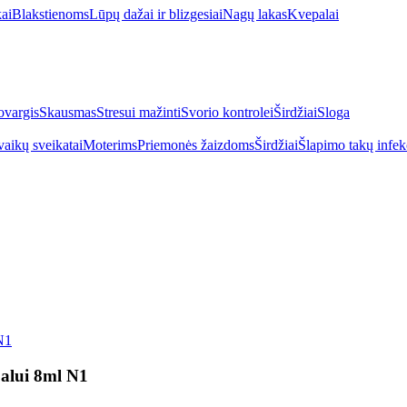
kai
Blakstienoms
Lūpų dažai ir blizgesiai
Nagų lakas
Kvepalai
vargis
Skausmas
Stresui mažinti
Svorio kontrolei
Širdžiai
Sloga
vaikų sveikatai
Moterims
Priemonės žaizdoms
Širdžiai
Šlapimo takų infek
N1
palui 8ml N1