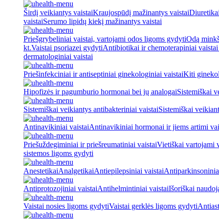
Širdį veikiantys vaistai
Kraujospūdį mažinantys vaistai
Diuretika
vaistai
Serumo lipidų kiekį mažinantys vaistai
Priešgrybeliniai vaistai, vartojami odos ligoms gydyti
Odą minkšt
kt.
Vaistai psoriazei gydyti
Antibiotikai ir chemoterapiniai vaista
dermatologiniai vaistai
Priešinfekciniai ir antiseptiniai ginekologiniai vaistai
Kiti ginekol
Hipofizės ir pagumburio hormonai bei jų analogai
Sistemiškai v
Sistemiškai veikiantys antibakteriniai vaistai
Sistemiškai veikiant
Antinavikiniai vaistai
Antinavikiniai hormonai ir jiems artimi vai
Priešuždegiminiai ir priešreumatiniai vaistai
Vietiškai vartojami 
sistemos ligoms gydyti
Anestetikai
Analgetikai
Antiepilepsiniai vaistai
Antiparkinsoniniai
Antiprotozojiniai vaistai
Antihelmintiniai vaistai
Išoriškai naudo
Vaistai nosies ligoms gydyti
Vaistai gerklės ligoms gydyti
Antiast