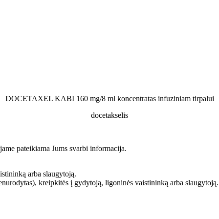
DOCETAXEL KABI 160 mg/8 ml koncentratas infuziniam tirpalui
docetakselis
es jame pateikiama Jums svarbi informacija.
istininką arba slaugytoją.
nenurodytas), kreipkitės į gydytoją, ligoninės vaistininką arba slaugytoją.