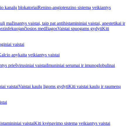
io kanalų blokatoriai
Renino-angiotenzino sistemą veikiantys
ulį mažinantys vaistai, taip pat antihistamininiai vaistai, anestetikai ir
 dezinfekuojančiosios medžiagos
Vaistai spuogams gydyti
Kiti
giniai vaistai
alcio apykaitą veikiantys vaistai
tys priešvirusiniai vaistai
Imuniniai serumai ir imunoglobulinai
iai vaistai
Vaistai kaulų ligoms gydyti
Kiti vaistai kaulų ir raumenų
stai
stamininiai vaistai
Kiti kvėpavimo sistemą veikiantys vaistai