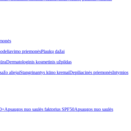
emonės
odeliavimo priemonės
Plaukų dažai
iūra
Dermatologinis kosmetinis užpildas
ažo aliejai
Stangrinantys kūno kremai
Depiliacinės priemonės
Intymios
50+
Apsaugos nuo saulės faktorius SPF50
Apsaugos nuo saulės