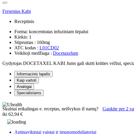
Fresenius Kabi
Receptinis
Forma:
koncentratas infuziniam tirpalui
Kiekis:
1
Stiprumas :
160mg
ATC kodas :
L01CD02
Veiklioji medžiaga :
Docetaxelum
Gydytojas DOCETAXEL KABI Jums gali skirti krūties vėžiui, specialios 
Informacinis lapelis
Kaip vartoti
Analogai
Specialistams
Skubiai reikalingas e. receptas, neišvykus iš namų?
Gaukite per 2 va
iki
62,94 €
Antinavikiniai vaistai ir imunomoduliatoriai