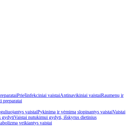
reparatai
Priešinfekciniai vaistai
Antinavikiniai vaistai
Raumenų ir
i preparatai
guliuojantys vaistai
Pykinimą ir vėmimą slopinantys vaistai
Vaistai
s gydyti
Vaistai nutukimui gydyti, išskyrus dietinius
tabolizmą veikiantys vaistai