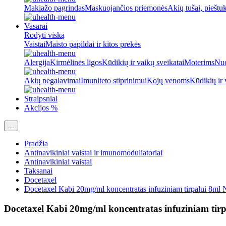
Makiažo pagrindas
Maskuojančios priemonės
Akių tušai, pieštu
Vasarai
Rodyti viską
Vaistai
Maisto papildai ir kitos prekės
Alergija
Kirmėlinės ligos
Kūdikių ir vaikų sveikatai
Moterims
Nuo
Akių negalavimai
Imuniteto stiprinimui
Kojų venoms
Kūdikių ir 
Straipsniai
Akcijos %
...
Pradžia
Antinavikiniai vaistai ir imunomoduliatoriai
Antinavikiniai vaistai
Taksanai
Docetaxel
Docetaxel Kabi 20mg/ml koncentratas infuziniam tirpalui 8ml 
Docetaxel Kabi 20mg/ml koncentratas infuziniam tir