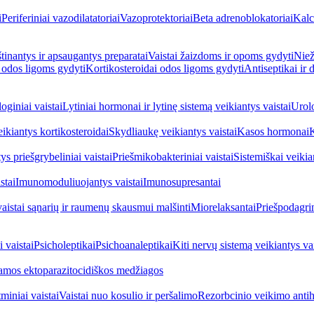
i
Periferiniai vazodilatatoriai
Vazoprotektoriai
Beta adrenoblokatoriai
Kalc
inantys ir apsaugantys preparatai
Vaistai žaizdoms ir opoms gydyti
Niež
i odos ligoms gydyti
Kortikosteroidai odos ligoms gydyti
Antiseptikai ir
oginiai vaistai
Lytiniai hormonai ir lytinę sistemą veikiantys vaistai
Urolo
eikiantys kortikosteroidai
Skydliaukę veikiantys vaistai
Kasos hormonai
K
ys priešgrybeliniai vaistai
Priešmikobakteriniai vaistai
Sistemiškai veikian
stai
Imunomoduliuojantys vaistai
Imunosupresantai
vaistai sąnarių ir raumenų skausmui malšinti
Miorelaksantai
Priešpodagrin
 vaistai
Psicholeptikai
Psichoanaleptikai
Kiti nervų sistemą veikiantys vai
jamos ektoparazitocidiškos medžiagos
miniai vaistai
Vaistai nuo kosulio ir peršalimo
Rezorbcinio veikimo antihi