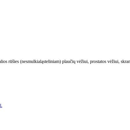
rūšies (nesmulkialąsteliniam) plaučių vėžiui, prostatos vėžiui, skrand
l.