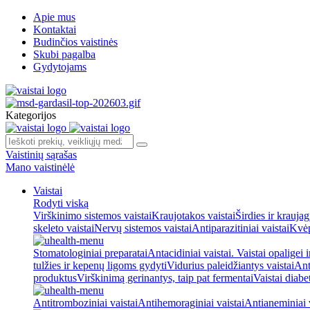
Apie mus
Kontaktai
Budinčios vaistinės
Skubi pagalba
Gydytojams
Kategorijos
Vaistinių sąrašas
Mano vaistinėlė
Vaistai
Rodyti viską
Virškinimo sistemos vaistai
Kraujotakos vaistai
Širdies ir kraujag
skeleto vaistai
Nervų sistemos vaistai
Antiparazitiniai vaistai
Kvėp
Stomatologiniai preparatai
Antacidiniai vaistai. Vaistai opaligei 
tulžies ir kepenų ligoms gydyti
Vidurius paleidžiantys vaistai
Ant
produktus
Virškinimą gerinantys, taip pat fermentai
Vaistai diabe
Antitromboziniai vaistai
Antihemoraginiai vaistai
Antianeminiai v