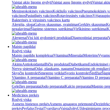
Vaistai akių ligoms gydyti
Vaistai ausų ligoms gydyti
Vaistai aki
Meningokokinės vakcinos
Kokliušo vakcinos
Pneumokokinės v
vakcinos
Pasiutligės vakcinos
Rotavirusinės vakcinos
Vėjaraupių
Bakterinės ir virusinės vakcinos kartu
Alergija, sloga
Galvos skausmas, svaigimas
Gerklės skausmas
Ko
negalavimai
Šlapimo sistemos sutrikimai
Virškinimo sutrikimai
Ki
Alergenai
Visi kiti gydomieji produktai
Diagnostiniai preparatai
V
Maisto papildai
Rodyti viską
Maisto papildų kompleksai
Vitaminai
Mineralai
Moterims
Vyrams
Akims
Antioksidantai
Bičių produktai
Diabetikams
Endokrininei 
Nervų sistemai
Odai, plaukams, nagams
Organizmo ph reguliav
Skysčių kontrolei
Smegenų veiklai
Svorio kontrolei
Širdžiai
Šlapi
Vitamino A preparatai
Vitamino C preparatai
Vitamino D prepara
Geležies preparatai
Jodo preparatai
Kalcio preparatai
Magnio prep
Medicinos prekės
Rodyti viską
Asmens higienos prekės
Asmens apsaugos priemonės
Dezinfekc
prekės
Peršalus
Testai
Tvarsliava
Vaistažolės
Uždegiminiams proc