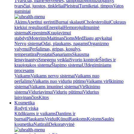
Tvarsčiai, marlė
Servetėlės, tamponai
Mobilizuojantys
tvarsčiai, juostos, tinkleliai
Pleistrai
Turniketai, timpos
Vatos
gaminiai
Akims
Apetitui gerinti
Burnai skalauti
Cholesteroliui
Cukraus
kiekiui reguliuoti
Energijai
Hemorojui
Imuninė
sistema
Kepenims
Kraujavimui
stabdyti
Moterims
Maitinančioms
Medžiagų apykaitai
Nervų sistema
Odai, plaukams, nagams
Organizmo
valymui
Peršalimas, gripas, kosulys,
temperatūra
Prostatai
Sąnariams
Skausmą
lengvinantys
Smegenų veiklai
Svorio kontrolė
Širdies ir
kraujotakos sistema
Šlapimo sistema
Uždegiminiams
procesams
Vaikams
Vaikams nervų sistemai
Vaikams nuo
peršalimo
Vaikams nuo vidurių pūtimo
Vaikams virškinimo
sistemai
Vaikams imuninei sistemai
Virškinimo
sistema
Viduriavimui
Vidurių pūtimui
Vidurius
laisvinančios
Kitos
Kosmetika
Rodyti viską
Kūdikiams ir vaikams
Dantims ir
burnai
Plaukams
Veidui
Kūnui
Rankoms
Kojoms
Saulės
kosmetika
Natūrali
Dekoratyvinė