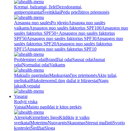
Kremai, balzamai, želė
Dezodorantai,
antiperspirantai
Šveitikliai
Pėdų priežiūros priemonės
Apsauga nuo saulės
Po įdegio
Apsauga nuo saulės
vaikams
Apsaugos nuo saulės faktorius SPF100
Apsaugos nuo
saulės faktorius SPF50+
Apsaugos nuo saulės faktorius
SPF50
Apsaugos nuo saulės faktorius SPF30
Apsaugos nuo
saulės faktorius SPF20
Apsaugos nuo saulės faktorius
SPF15
Apsaugos nuo saulės faktorius SPF10
Probleminei odai
Brandžiai odai
Sausai odai
Jaunai
odai
Normaliai odai
Vaikams
Makiažo pagrindas
Maskuojančios priemonės
Akių tušai,
pieštukai
Blakstienoms
Lūpų dažai ir blizgesiai
Nagų
lakas
Kvepalai
Vasarai
Rodyti viską
Vaistai
Maisto papildai ir kitos prekės
Alergija
Kirmėlinės ligos
Kūdikių ir vaikų
sveikatai
Moterims
Nuovargis
Skausmas
Stresui mažinti
Svorio
kontrolei
Širdžiai
Sloga