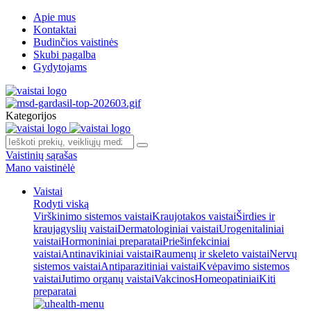
Apie mus
Kontaktai
Budinčios vaistinės
Skubi pagalba
Gydytojams
Kategorijos
Vaistinių sąrašas
Mano vaistinėlė
Vaistai
Rodyti viską
Virškinimo sistemos vaistai
Kraujotakos vaistai
Širdies ir
kraujagyslių vaistai
Dermatologiniai vaistai
Urogenitaliniai
vaistai
Hormoniniai preparatai
Priešinfekciniai
vaistai
Antinavikiniai vaistai
Raumenų ir skeleto vaistai
Nervų
sistemos vaistai
Antiparazitiniai vaistai
Kvėpavimo sistemos
vaistai
Jutimo organų vaistai
Vakcinos
Homeopatiniai
Kiti
preparatai