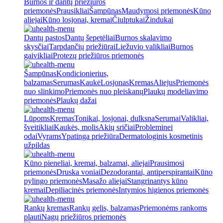
Burnos ir dantų priežiūros
priemonės
Prausikliai
Šampūnas
Maudymosi priemonės
Kūno
aliejai
Kūno losjonai, kremai
Čiulptukai
Žindukai
Dantų pastos
Dantų šepetėliai
Burnos skalavimo
skysčiai
Tarpdančių priežiūrai
Liežuvio valikliai
Burnos
gaivikliai
Protezų priežiūros priemonės
Šampūnas
Kondicionierius,
balzamas
Serumas
Kaukė
Losjonas
Kremas
Aliejus
Priemonės
nuo slinkimo
Priemonės nuo pleiskanų
Plaukų modeliavimo
priemonės
Plaukų dažai
Lūpoms
Kremas
Tonikai, losjonai, dulksna
Serumai
Valikliai,
šveitikliai
Kaukės, molis
Akių sričiai
Probleminei
odai
Vyrams
Ypatinga priežiūra
Dermatologinis kosmetinis
užpildas
Kūno pieneliai, kremai, balzamai, aliejai
Prausimosi
priemonės
Druska voniai
Dezodorantai, antiperspirantai
Kūno
pylingo priemonės
Masažo aliejai
Stangrinantys kūno
kremai
Depiliacinės priemonės
Intymios higienos priemonės
Rankų kremas
Rankų gelis, balzamas
Priemonėms rankoms
plauti
Nagų priežiūros priemonės