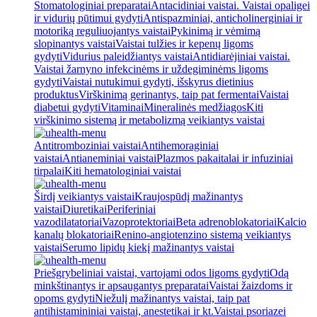
Stomatologiniai preparatai
Antacidiniai vaistai. Vaistai opaligei
ir vidurių pūtimui gydyti
Antispazminiai, anticholinerginiai ir
motoriką reguliuojantys vaistai
Pykinimą ir vėmimą
slopinantys vaistai
Vaistai tulžies ir kepenų ligoms
gydyti
Vidurius paleidžiantys vaistai
Antidiarėjiniai vaistai.
Vaistai žarnyno infekcinėms ir uždegiminėms ligoms
gydyti
Vaistai nutukimui gydyti, išskyrus dietinius
produktus
Virškinimą gerinantys, taip pat fermentai
Vaistai
diabetui gydyti
Vitaminai
Mineralinės medžiagos
Kiti
virškinimo sistemą ir metabolizmą veikiantys vaistai
Antitromboziniai vaistai
Antihemoraginiai
vaistai
Antianeminiai vaistai
Plazmos pakaitalai ir infuziniai
tirpalai
Kiti hematologiniai vaistai
Širdį veikiantys vaistai
Kraujospūdį mažinantys
vaistai
Diuretikai
Periferiniai
vazodilatatoriai
Vazoprotektoriai
Beta adrenoblokatoriai
Kalcio
kanalų blokatoriai
Renino-angiotenzino sistemą veikiantys
vaistai
Serumo lipidų kiekį mažinantys vaistai
Priešgrybeliniai vaistai, vartojami odos ligoms gydyti
Odą
minkštinantys ir apsaugantys preparatai
Vaistai žaizdoms ir
opoms gydyti
Niežulį mažinantys vaistai, taip pat
antihistamininiai vaistai, anestetikai ir kt.
Vaistai psoriazei