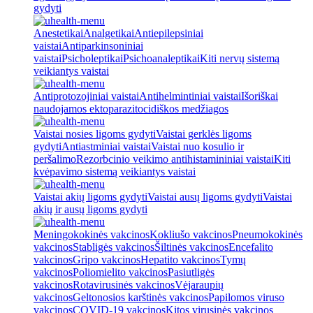
gydyti
Anestetikai
Analgetikai
Antiepilepsiniai
vaistai
Antiparkinsoniniai
vaistai
Psicholeptikai
Psichoanaleptikai
Kiti nervų sistemą
veikiantys vaistai
Antiprotozojiniai vaistai
Antihelmintiniai vaistai
Išoriškai
naudojamos ektoparazitocidiškos medžiagos
Vaistai nosies ligoms gydyti
Vaistai gerklės ligoms
gydyti
Antiastminiai vaistai
Vaistai nuo kosulio ir
peršalimo
Rezorbcinio veikimo antihistamininiai vaistai
Kiti
kvėpavimo sistemą veikiantys vaistai
Vaistai akių ligoms gydyti
Vaistai ausų ligoms gydyti
Vaistai
akių ir ausų ligoms gydyti
Meningokokinės vakcinos
Kokliušo vakcinos
Pneumokokinės
vakcinos
Stabligės vakcinos
Šiltinės vakcinos
Encefalito
vakcinos
Gripo vakcinos
Hepatito vakcinos
Tymų
vakcinos
Poliomielito vakcinos
Pasiutligės
vakcinos
Rotavirusinės vakcinos
Vėjaraupių
vakcinos
Geltonosios karštinės vakcinos
Papilomos viruso
vakcinos
COVID-19 vakcinos
Kitos virusinės vakcinos