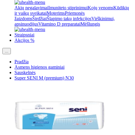
Akių negalavimai
Imuniteto stiprinimui
Kojų venoms
Kūdikių
ir vaikų sveikatai
Moterims
Priemonės
žaizdoms
Širdžiai
Šlapimo takų infekcijos
Virškinimui,
apsinuodijus
Vitamino D preparatai
Mėšlungis
Straipsniai
Akcijos %
...
Pradžia
Asmens higienos gaminiai
Sauskelnės
Super SENI M (premium) N30