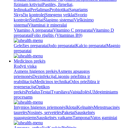
fiziniam krūviui
Pastilės, žirneliai,
ledinukai
Peršalimas
Probiotikai
Sąnariams
Skysčių kontrolei
Smegenų veiklai
Svorio
kontrolei
Širdžiai
Šlapimo sistemai
Virškinimo
sistemai
Vitaminai ir mineralai
Vitamino A preparatai
Vitamino C preparatai
Vitamino D
preparatai
Folio rūgštis (Vitaminas B9)
Geležies preparatai
Jodo preparatai
Kalcio preparatai
Magnio
preparatai
Medicinos prekės
Rodyti viską
Asmens higienos prekės
Asmens apsaugos
priemonės
Dezinfekcija
Ligonių priežiūra ir
reabilitacija
Medicinos technika
Odos priežiūra ir
regeneracija
Optikos
prekės
Peršalus
Testai
Tvarsliava
Vaistažolės
Uždegiminiams
procesams
Intymios higienos priemonės
Įklotai
Kelnaitės
Menstruacinės
taurelės
Nosinės, servetėlės
Paketai
Sauskelnės
suaugusiems
Sauskelnės vaikams
Tamponai
Vatos gaminiai
Apranga, antbačiai
Kaukės
Pirštinės,