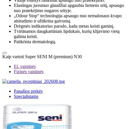
Viduje esantys raukiniai apsaugo nuo pratekėjimo.
Elastingas juosmuo glaudžiai apgaubia liemens sritį, apsaugo
nuo pratekėjimo nugaros srityje.
„Odour Stop“ technologija apsaugo nuo nemalonaus kvapo
atsiradimo ir užtikrina gaivumą.
Drėgmės indikatorius parodo, kada metas keisti gaminį.
Tvirtinamos daugkartiniais lipdukais, kurių klijavimo vietą
galima keisti.
Patikrinta dermatologų.
Kaip vartoti Super SENI M (premium) N30
El. vaistinės
Fizinės vaistinės
Panašios prekės
Specialistams