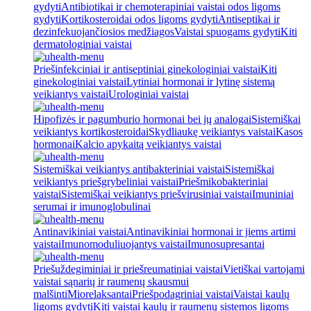
gydyti
Antibiotikai ir chemoterapiniai vaistai odos ligoms
gydyti
Kortikosteroidai odos ligoms gydyti
Antiseptikai ir
dezinfekuojančiosios medžiagos
Vaistai spuogams gydyti
Kiti
dermatologiniai vaistai
Priešinfekciniai ir antiseptiniai ginekologiniai vaistai
Kiti
ginekologiniai vaistai
Lytiniai hormonai ir lytinę sistemą
veikiantys vaistai
Urologiniai vaistai
Hipofizės ir pagumburio hormonai bei jų analogai
Sistemiškai
veikiantys kortikosteroidai
Skydliaukę veikiantys vaistai
Kasos
hormonai
Kalcio apykaitą veikiantys vaistai
Sistemiškai veikiantys antibakteriniai vaistai
Sistemiškai
veikiantys priešgrybeliniai vaistai
Priešmikobakteriniai
vaistai
Sistemiškai veikiantys priešvirusiniai vaistai
Imuniniai
serumai ir imunoglobulinai
Antinavikiniai vaistai
Antinavikiniai hormonai ir jiems artimi
vaistai
Imunomoduliuojantys vaistai
Imunosupresantai
Priešuždegiminiai ir priešreumatiniai vaistai
Vietiškai vartojami
vaistai sąnarių ir raumenų skausmui
malšinti
Miorelaksantai
Priešpodagriniai vaistai
Vaistai kaulų
ligoms gydyti
Kiti vaistai kaulų ir raumenų sistemos ligoms