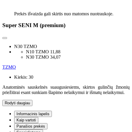
Prekės išvaizda gali skirtis nuo matomos nuotraukoje.
Super SENI M (premium)
N30 TZMO
N10 TZMO
11,88
N30 TZMO
34,07
TZMO
Kiekis:
30
Anatominės sauskelnės suaugusiesiems, skirtos gulinčių žmonių
priežiūrai esant sunkiam šlapimo nelaikymui ir išmatų nelaikymui.
Rodyti daugiau
Informacinis lapelis
Kaip vartoti
Panašios prekės