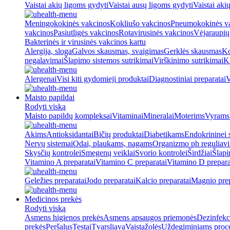
Vaistai akių ligoms gydyti
Vaistai ausų ligoms gydyti
Vaistai aki
Meningokokinės vakcinos
Kokliušo vakcinos
Pneumokokinės v
vakcinos
Pasiutligės vakcinos
Rotavirusinės vakcinos
Vėjaraupių
Bakterinės ir virusinės vakcinos kartu
Alergija, sloga
Galvos skausmas, svaigimas
Gerklės skausmas
Ko
negalavimai
Šlapimo sistemos sutrikimai
Virškinimo sutrikimai
Ki
Alergenai
Visi kiti gydomieji produktai
Diagnostiniai preparatai
V
Maisto papildai
Rodyti viską
Maisto papildų kompleksai
Vitaminai
Mineralai
Moterims
Vyrams
Akims
Antioksidantai
Bičių produktai
Diabetikams
Endokrininei 
Nervų sistemai
Odai, plaukams, nagams
Organizmo ph reguliav
Skysčių kontrolei
Smegenų veiklai
Svorio kontrolei
Širdžiai
Šlapi
Vitamino A preparatai
Vitamino C preparatai
Vitamino D prepara
Geležies preparatai
Jodo preparatai
Kalcio preparatai
Magnio prep
Medicinos prekės
Rodyti viską
Asmens higienos prekės
Asmens apsaugos priemonės
Dezinfekc
prekės
Peršalus
Testai
Tvarsliava
Vaistažolės
Uždegiminiams proc