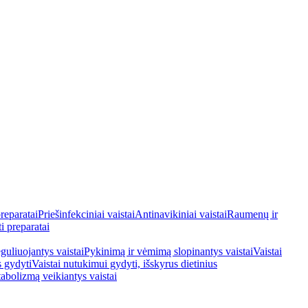
reparatai
Priešinfekciniai vaistai
Antinavikiniai vaistai
Raumenų ir
i preparatai
guliuojantys vaistai
Pykinimą ir vėmimą slopinantys vaistai
Vaistai
s gydyti
Vaistai nutukimui gydyti, išskyrus dietinius
tabolizmą veikiantys vaistai