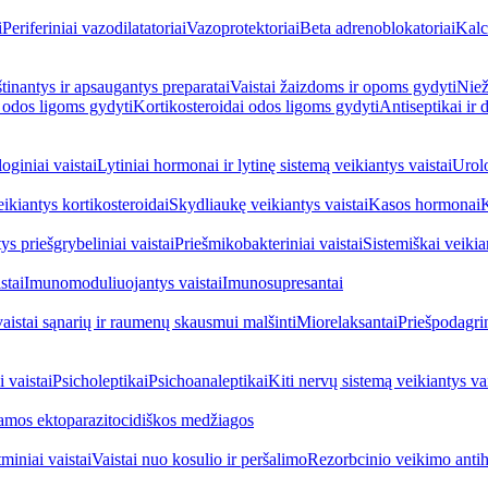
i
Periferiniai vazodilatatoriai
Vazoprotektoriai
Beta adrenoblokatoriai
Kalc
inantys ir apsaugantys preparatai
Vaistai žaizdoms ir opoms gydyti
Niež
i odos ligoms gydyti
Kortikosteroidai odos ligoms gydyti
Antiseptikai ir
oginiai vaistai
Lytiniai hormonai ir lytinę sistemą veikiantys vaistai
Urolo
eikiantys kortikosteroidai
Skydliaukę veikiantys vaistai
Kasos hormonai
K
ys priešgrybeliniai vaistai
Priešmikobakteriniai vaistai
Sistemiškai veikian
stai
Imunomoduliuojantys vaistai
Imunosupresantai
vaistai sąnarių ir raumenų skausmui malšinti
Miorelaksantai
Priešpodagrin
 vaistai
Psicholeptikai
Psichoanaleptikai
Kiti nervų sistemą veikiantys vai
jamos ektoparazitocidiškos medžiagos
miniai vaistai
Vaistai nuo kosulio ir peršalimo
Rezorbcinio veikimo antihi