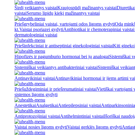
Širdį veikiantys vaistai
Kraujospūdį mažinantys vaistai
Diuretika
vaistai
Serumo lipidų kiekį mažinantys vaistai
Priešgrybeliniai vaistai, vartojami odos ligoms gydyti
Odą minkšt
kt.
Vaistai psoriazei gydyti
Antibiotikai ir chemoterapiniai vaista
dermatologiniai vaistai
Priešinfekciniai ir antiseptiniai ginekologiniai vaistai
Kiti ginekol
Hipofizės ir pagumburio hormonai bei jų analogai
Sistemiškai v
Sistemiškai veikiantys antibakteriniai vaistai
Sistemiškai veikiant
Antinavikiniai vaistai
Antinavikiniai hormonai ir jiems artimi vai
Priešuždegiminiai ir priešreumatiniai vaistai
Vietiškai vartojami 
sistemos ligoms gydyti
Anestetikai
Analgetikai
Antiepilepsiniai vaistai
Antiparkinsoniniai
Antiprotozojiniai vaistai
Antihelmintiniai vaistai
Išoriškai naudo
Vaistai nosies ligoms gydyti
Vaistai gerklės ligoms gydyti
Antiast