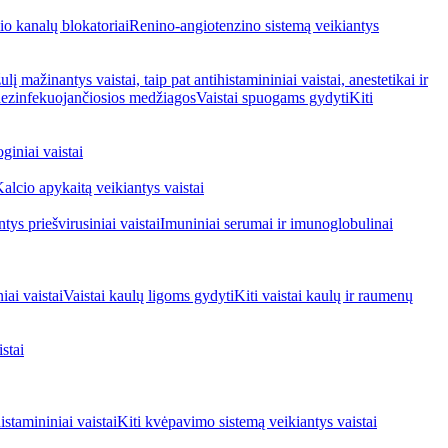
io kanalų blokatoriai
Renino-angiotenzino sistemą veikiantys
ulį mažinantys vaistai, taip pat antihistamininiai vaistai, anestetikai ir
 dezinfekuojančiosios medžiagos
Vaistai spuogams gydyti
Kiti
giniai vaistai
alcio apykaitą veikiantys vaistai
tys priešvirusiniai vaistai
Imuniniai serumai ir imunoglobulinai
iai vaistai
Vaistai kaulų ligoms gydyti
Kiti vaistai kaulų ir raumenų
stai
stamininiai vaistai
Kiti kvėpavimo sistemą veikiantys vaistai