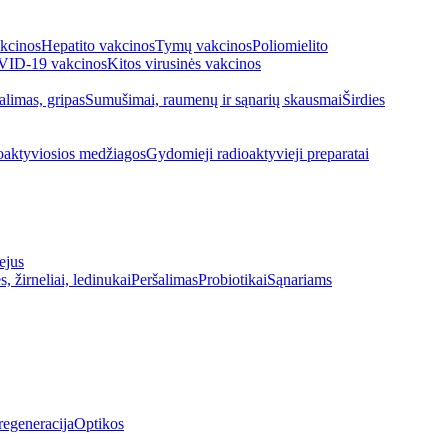
kcinos
Hepatito vakcinos
Tymų vakcinos
Poliomielito
ID-19 vakcinos
Kitos virusinės vakcinos
alimas, gripas
Sumušimai, raumenų ir sąnarių skausmai
Širdies
oaktyviosios medžiagos
Gydomieji radioaktyvieji preparatai
ejus
s, žirneliai, ledinukai
Peršalimas
Probiotikai
Sąnariams
regeneracija
Optikos