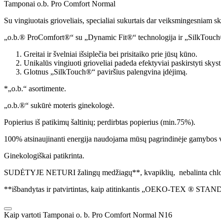
Tamponai o.b. Pro Comfort Normal
Su vingiuotais grioveliais, specialiai sukurtais dar veiksmingesniam 
„o.b.® ProComfort®“ su „Dynamic Fit®“ technologija ir „SilkTouch®“
Greitai ir švelniai išsiplečia bei prisitaiko prie jūsų kūno.
Unikalūs vingiuoti grioveliai padeda efektyviai paskirstyti skys
Glotnus „SilkTouch®“ paviršius palengvina įdėjimą.
*„o.b.“ asortimente.
„o.b.®“ sukūrė moteris ginekologė.
Popierius iš patikimų šaltinių; perdirbtas popierius (min.75%).
100% atsinaujinanti energija naudojama mūsų pagrindinėje gamybos v
Ginekologiškai patikrinta.
SUDĖTYJE NETURI žalingų medžiagų**, kvapiklių, nebalinta chl
**išbandytas ir patvirtintas, kaip atitinkantis „OEKO-TEX ® STA
Kaip vartoti Tamponai o. b. Pro Comfort Normal N16