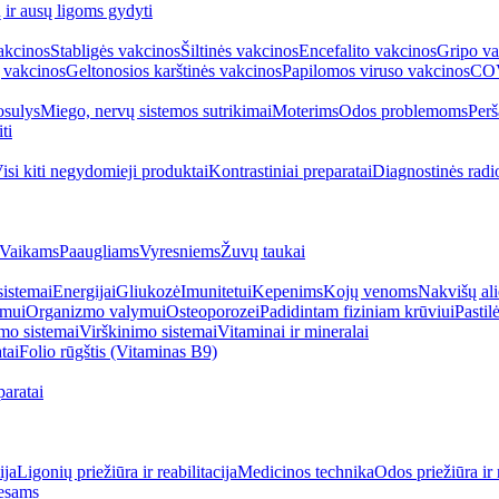
ų ir ausų ligoms gydyti
akcinos
Stabligės vakcinos
Šiltinės vakcinos
Encefalito vakcinos
Gripo va
 vakcinos
Geltonosios karštinės vakcinos
Papilomos viruso vakcinos
COV
sulys
Miego, nervų sistemos sutrikimai
Moterims
Odos problemoms
Perš
ti
isi kiti negydomieji produktai
Kontrastiniai preparatai
Diagnostinės radi
Vaikams
Paaugliams
Vyresniems
Žuvų taukai
sistemai
Energijai
Gliukozė
Imunitetui
Kepenims
Kojų venoms
Nakvišų ali
imui
Organizmo valymui
Osteoporozei
Padidintam fiziniam krūviui
Pastilė
mo sistemai
Virškinimo sistemai
Vitaminai ir mineralai
tai
Folio rūgštis (Vitaminas B9)
aratai
ija
Ligonių priežiūra ir reabilitacija
Medicinos technika
Odos priežiūra ir 
esams