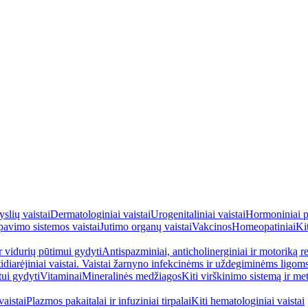
yslių vaistai
Dermatologiniai vaistai
Urogenitaliniai vaistai
Hormoniniai p
avimo sistemos vaistai
Jutimo organų vaistai
Vakcinos
Homeopatiniai
Kit
ir vidurių pūtimui gydyti
Antispazminiai, anticholinerginiai ir motoriką re
idiarėjiniai vaistai. Vaistai žarnyno infekcinėms ir uždegiminėms ligom
tui gydyti
Vitaminai
Mineralinės medžiagos
Kiti virškinimo sistemą ir me
aistai
Plazmos pakaitalai ir infuziniai tirpalai
Kiti hematologiniai vaistai