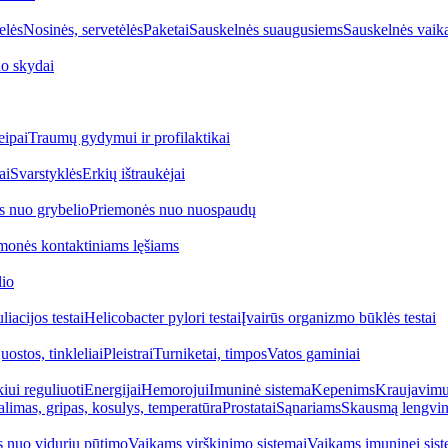
elės
Nosinės, servetėlės
Paketai
Sauskelnės suaugusiems
Sauskelnės vaik
o skydai
eipai
Traumų gydymui ir profilaktikai
ai
Svarstyklės
Erkių ištraukėjai
s nuo grybelio
Priemonės nuo nuospaudų
monės kontaktiniams lęšiams
lio
iacijos testai
Helicobacter pylori testai
Įvairūs organizmo būklės testai
uostos, tinkleliai
Pleistrai
Turniketai, timpos
Vatos gaminiai
iui reguliuoti
Energijai
Hemorojui
Imuninė sistema
Kepenims
Kraujavimui
alimas, gripas, kosulys, temperatūra
Prostatai
Sąnariams
Skausmą lengvin
 nuo vidurių pūtimo
Vaikams virškinimo sistemai
Vaikams imuninei sist