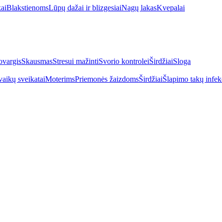
kai
Blakstienoms
Lūpų dažai ir blizgesiai
Nagų lakas
Kvepalai
vargis
Skausmas
Stresui mažinti
Svorio kontrolei
Širdžiai
Sloga
vaikų sveikatai
Moterims
Priemonės žaizdoms
Širdžiai
Šlapimo takų infek