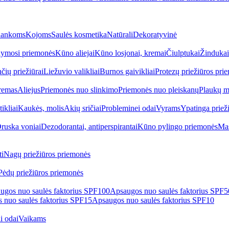
ankoms
Kojoms
Saulės kosmetika
Natūrali
Dekoratyvinė
ymosi priemonės
Kūno aliejai
Kūno losjonai, kremai
Čiulptukai
Žindukai
čių priežiūrai
Liežuvio valikliai
Burnos gaivikliai
Protezų priežiūros pri
remas
Aliejus
Priemonės nuo slinkimo
Priemonės nuo pleiskanų
Plaukų m
tikliai
Kaukės, molis
Akių sričiai
Probleminei odai
Vyrams
Ypatinga priež
ruska voniai
Dezodorantai, antiperspirantai
Kūno pylingo priemonės
Mas
i
Nagų priežiūros priemonės
Pėdų priežiūros priemonės
ugos nuo saulės faktorius SPF100
Apsaugos nuo saulės faktorius SPF
 nuo saulės faktorius SPF15
Apsaugos nuo saulės faktorius SPF10
i odai
Vaikams