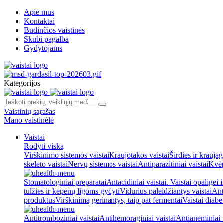
Apie mus
Kontaktai
Budinčios vaistinės
Skubi pagalba
Gydytojams
Kategorijos
Vaistinių sąrašas
Mano vaistinėlė
Vaistai
Rodyti viską
Virškinimo sistemos vaistai
Kraujotakos vaistai
Širdies ir kraujag
skeleto vaistai
Nervų sistemos vaistai
Antiparazitiniai vaistai
Kvėp
Stomatologiniai preparatai
Antacidiniai vaistai. Vaistai opaligei 
tulžies ir kepenų ligoms gydyti
Vidurius paleidžiantys vaistai
Ant
produktus
Virškinimą gerinantys, taip pat fermentai
Vaistai diabe
Antitromboziniai vaistai
Antihemoraginiai vaistai
Antianeminiai v