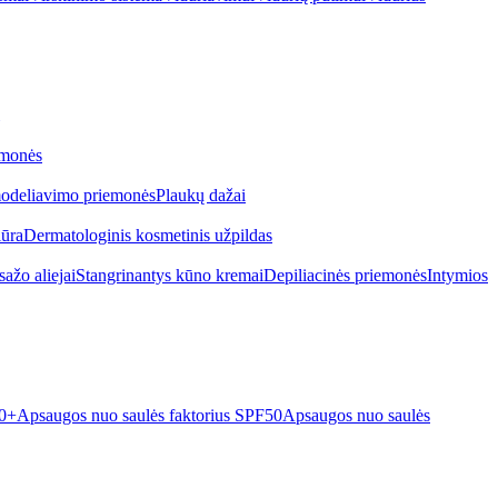
emonės
odeliavimo priemonės
Plaukų dažai
iūra
Dermatologinis kosmetinis užpildas
ažo aliejai
Stangrinantys kūno kremai
Depiliacinės priemonės
Intymios
50+
Apsaugos nuo saulės faktorius SPF50
Apsaugos nuo saulės