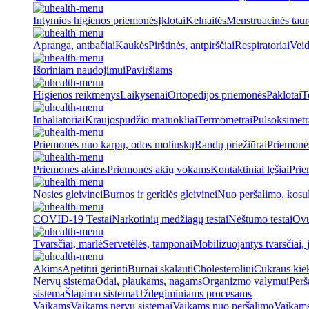
Intymios higienos priemonės
Įklotai
Kelnaitės
Menstruacinės taur
Apranga, antbačiai
Kaukės
Pirštinės, antpirščiai
Respiratoriai
Veid
Išoriniam naudojimui
Paviršiams
Higienos reikmenys
Laikysenai
Ortopedijos priemonės
Paklotai
T
Inhaliatoriai
Kraujospūdžio matuokliai
Termometrai
Pulsoksimetr
Priemonės nuo karpų, odos moliuskų
Randų priežiūrai
Priemonė
Priemonės akims
Priemonės akių vokams
Kontaktiniai lęšiai
Prie
Nosies gleivinei
Burnos ir gerklės gleivinei
Nuo peršalimo, kosu
COVID-19 Testai
Narkotinių medžiagų testai
Nėštumo testai
Ovul
Tvarsčiai, marlė
Servetėlės, tamponai
Mobilizuojantys tvarsčiai, j
Akims
Apetitui gerinti
Burnai skalauti
Cholesteroliui
Cukraus kiek
Nervų sistema
Odai, plaukams, nagams
Organizmo valymui
Perš
sistema
Šlapimo sistema
Uždegiminiams procesams
Vaikams
Vaikams nervų sistemai
Vaikams nuo peršalimo
Vaikams