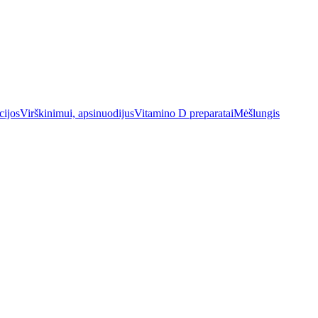
cijos
Virškinimui, apsinuodijus
Vitamino D preparatai
Mėšlungis