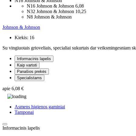
N16 Johnson & Johnson
N16 Johnson & Johnson
6,08
N32 Johnson & Johnson
10,25
N8 Johnson & Johnson
Johnson & Johnson
Kiekis:
16
Su vingiuotais grioveliais, specialiai sukurtais dar veiksmingesniam 
Informacinis lapelis
Kaip vartoti
Panašios prekės
Specialistams
apie
6,08 €
Asmens higienos gaminiai
Tamponai
Informacinis lapelis