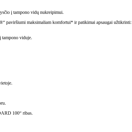
skysčio į tampono vidų nukreipimui.
 paviršiumi maksimaliam komfortui* ir patikimai apsaugai užtikrinti:
tį tampono viduje.
ietoje.
oru.
NDARD 100“ ribas.