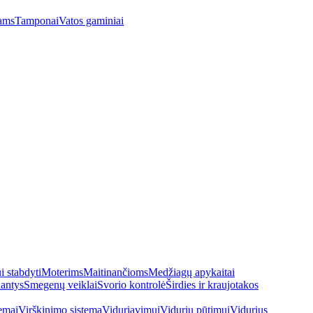
ams
Tamponai
Vatos gaminiai
 stabdyti
Moterims
Maitinančioms
Medžiagų apykaitai
antys
Smegenų veiklai
Svorio kontrolė
Širdies ir kraujotakos
emai
Virškinimo sistema
Viduriavimui
Vidurių pūtimui
Vidurius