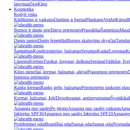
laisvinančios
Kitos
Kosmetika
Rodyti viską
Kūdikiams ir vaikams
Dantims ir burnai
Plaukams
Veidui
Kūnui
R
Burnos ir dantų priežiūros priemonės
Prausikliai
Šampūnas
Maud
Dantų pastos
Dantų šepetėliai
Burnos skalavimo skysčiai
Tarpdan
Šampūnas
Kondicionierius, balzamas
Serumas
Kaukė
Losjonas
K
Lūpoms
Kremas
Tonikai, losjonai, dulksna
Serumai
Valikliai, švei
Kūno pieneliai, kremai, balzamai, aliejai
Prausimosi priemonės
D
higienos priemonės
Rankų kremas
Rankų gelis, balzamas
Priemonėms rankoms plaut
Kremai, balzamai, želė
Dezodorantai, antiperspirantai
Šveitikliai
Apsauga nuo saulės
Po įdegio
Apsauga nuo saulės vaikams
Apsa
faktorius SPF30
Apsaugos nuo saulės faktorius SPF20
Apsaugos
Probleminei odai
Brandžiai odai
Sausai odai
Jaunai odai
Normalia