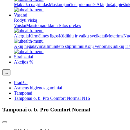
Makiažo pagrindas
Maskuojančios priemonės
Akių tušai, pieštu
Vasarai
Rodyti viską
Vaistai
Maisto papildai ir kitos prekės
Alergija
Kirmėlinės ligos
Kūdikių ir vaikų sveikatai
Moterims
Nuo
Akių negalavimai
Imuniteto stiprinimui
Kojų venoms
Kūdikių ir 
Straipsniai
Akcijos %
...
Pradžia
Asmens higienos gaminiai
Tamponai
Tamponai o. b. Pro Comfort Normal N16
Tamponai o. b. Pro Comfort Normal