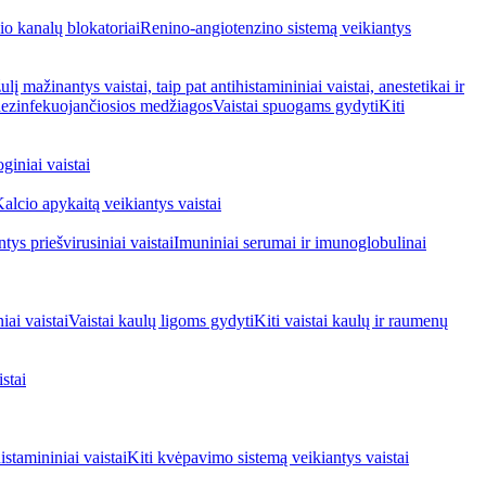
io kanalų blokatoriai
Renino-angiotenzino sistemą veikiantys
ulį mažinantys vaistai, taip pat antihistamininiai vaistai, anestetikai ir
 dezinfekuojančiosios medžiagos
Vaistai spuogams gydyti
Kiti
giniai vaistai
alcio apykaitą veikiantys vaistai
tys priešvirusiniai vaistai
Imuniniai serumai ir imunoglobulinai
iai vaistai
Vaistai kaulų ligoms gydyti
Kiti vaistai kaulų ir raumenų
stai
stamininiai vaistai
Kiti kvėpavimo sistemą veikiantys vaistai