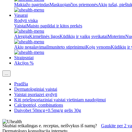
Makiažo pagrindas
Maskuojančios priemonės
Akių tušai, pieštu
Vasarai
Rodyti viską
Vaistai
Maisto papildai ir kitos prekės
Alergija
Kirmėlinės ligos
Kūdikių ir vaikų sveikatai
Moterims
Nuo
Akių negalavimai
Imuniteto stiprinimui
Kojų venoms
Kūdikių ir 
Straipsniai
Akcijos %
...
Pradžia
Dermatologiniai vaistai
Vaistai psoriazei gydyti
Kiti priešpsoriaziniai vaistai vietiniam naudojimui
Calcipotriol, combinations
Daivobet 50mcg+0.5mg/g gelis 30g
Skubiai reikalingas e. receptas, neišvykus iš namų?
Gaukite per 2 va
Dermatologo konsultacija internetu