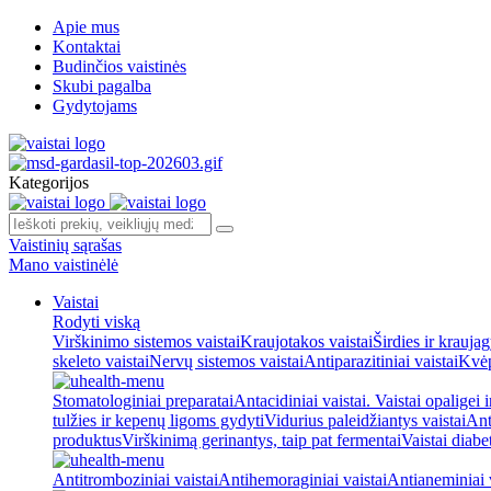
Apie mus
Kontaktai
Budinčios vaistinės
Skubi pagalba
Gydytojams
Kategorijos
Vaistinių sąrašas
Mano vaistinėlė
Vaistai
Rodyti viską
Virškinimo sistemos vaistai
Kraujotakos vaistai
Širdies ir kraujag
skeleto vaistai
Nervų sistemos vaistai
Antiparazitiniai vaistai
Kvėp
Stomatologiniai preparatai
Antacidiniai vaistai. Vaistai opaligei 
tulžies ir kepenų ligoms gydyti
Vidurius paleidžiantys vaistai
Ant
produktus
Virškinimą gerinantys, taip pat fermentai
Vaistai diabe
Antitromboziniai vaistai
Antihemoraginiai vaistai
Antianeminiai v