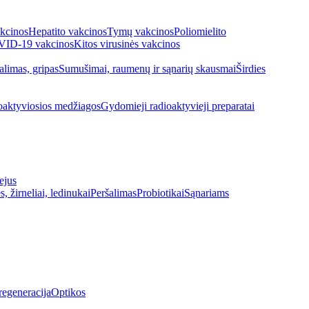
kcinos
Hepatito vakcinos
Tymų vakcinos
Poliomielito
ID-19 vakcinos
Kitos virusinės vakcinos
alimas, gripas
Sumušimai, raumenų ir sąnarių skausmai
Širdies
oaktyviosios medžiagos
Gydomieji radioaktyvieji preparatai
ejus
s, žirneliai, ledinukai
Peršalimas
Probiotikai
Sąnariams
regeneracija
Optikos