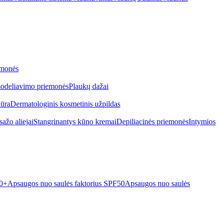
emonės
odeliavimo priemonės
Plaukų dažai
iūra
Dermatologinis kosmetinis užpildas
ažo aliejai
Stangrinantys kūno kremai
Depiliacinės priemonės
Intymios
50+
Apsaugos nuo saulės faktorius SPF50
Apsaugos nuo saulės