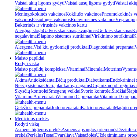
Vaistai akių ligoms gydyti
Vaistai ausų ligoms gydyti
Vaistai aki
Meningokokinės vakcinos
Kokliušo vakcinos
Pneumokokinės v
vakcinos
Pasiutligės vakcinos
Rotavirusinės vakcinos
Vėjaraupių
Bakterinės ir virusinės vakcinos kartu
Alergija, sloga
Galvos skausmas, svaigimas
Gerklės skausmas
Ko
negalavimai
Šlapimo sistemos sutrikimai
Virškinimo sutrikimai
Ki
Alergenai
Visi kiti gydomieji produktai
Diagnostiniai preparatai
V
Maisto papildai
Rodyti viską
Maisto papildų kompleksai
Vitaminai
Mineralai
Moterims
Vyrams
Akims
Antioksidantai
Bičių produktai
Diabetikams
Endokrininei 
Nervų sistemai
Odai, plaukams, nagams
Organizmo ph reguliav
Skysčių kontrolei
Smegenų veiklai
Svorio kontrolei
Širdžiai
Šlapi
Vitamino A preparatai
Vitamino C preparatai
Vitamino D prepara
Geležies preparatai
Jodo preparatai
Kalcio preparatai
Magnio prep
Medicinos prekės
Rodyti viską
Asmens higienos prekės
Asmens apsaugos priemonės
Dezinfekc
prekės
Peršalus
Testai
Tvarsliava
Vaistažolės
Uždegiminiams proc