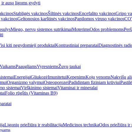
ų ir ausų ligoms gydyti
akcinos
Stabligės vakcinos
Šiltinės vakcinos
Encefalito vakcinos
Gripo va
 vakcinos
Geltonosios karštinės vakcinos
Papilomos viruso vakcinos
COV
sulys
Miego, nervų sistemos sutrikimai
Moterims
Odos problemoms
Perš
ti
isi kiti negydomieji produktai
Kontrastiniai preparatai
Diagnostinės radi
Vaikams
Paaugliams
Vyresniems
Žuvų taukai
sistemai
Energijai
Gliukozė
Imunitetui
Kepenims
Kojų venoms
Nakvišų ali
imui
Organizmo valymui
Osteoporozei
Padidintam fiziniam krūviui
Pastilė
mo sistemai
Virškinimo sistemai
Vitaminai ir mineralai
tai
Folio rūgštis (Vitaminas B9)
aratai
ija
Ligonių priežiūra ir reabilitacija
Medicinos technika
Odos priežiūra ir 
esams