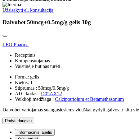
Užsisakyti el. konsultaciją
Daivobet 50mcg+0.5mg/g gelis 30g
LEO Pharma
Receptinis
Kompensuojamas
Vaistinėje būtinas turėti
Forma:
gelis
Kiekis:
1
Stiprumas :
50mcg/0.5mg/g
ATC kodas :
D05AX52
Veiklioji medžiaga :
Calcipotriolum et Betamethasonum
Daivobet vartojamas suaugusiesiems vietiškai gydyti galvos ir kitų vie
Rodyti daugiau
Informacinis lapelis
Kaip vartoti