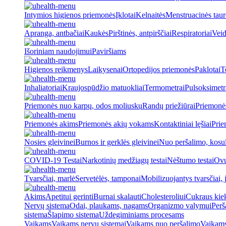
Intymios higienos priemonės
Įklotai
Kelnaitės
Menstruacinės taur
Apranga, antbačiai
Kaukės
Pirštinės, antpirščiai
Respiratoriai
Veid
Išoriniam naudojimui
Paviršiams
Higienos reikmenys
Laikysenai
Ortopedijos priemonės
Paklotai
T
Inhaliatoriai
Kraujospūdžio matuokliai
Termometrai
Pulsoksimetr
Priemonės nuo karpų, odos moliuskų
Randų priežiūrai
Priemonė
Priemonės akims
Priemonės akių vokams
Kontaktiniai lęšiai
Prie
Nosies gleivinei
Burnos ir gerklės gleivinei
Nuo peršalimo, kosu
COVID-19 Testai
Narkotinių medžiagų testai
Nėštumo testai
Ovul
Tvarsčiai, marlė
Servetėlės, tamponai
Mobilizuojantys tvarsčiai, j
Akims
Apetitui gerinti
Burnai skalauti
Cholesteroliui
Cukraus kiek
Nervų sistema
Odai, plaukams, nagams
Organizmo valymui
Perš
sistema
Šlapimo sistema
Uždegiminiams procesams
Vaikams
Vaikams nervų sistemai
Vaikams nuo peršalimo
Vaikams