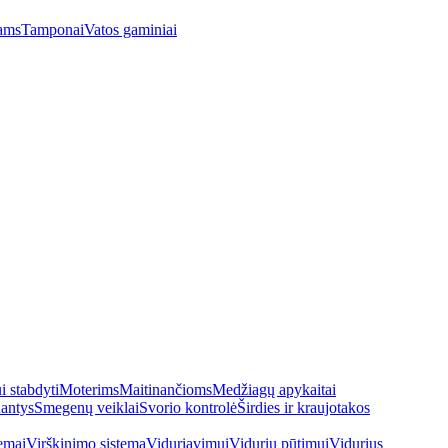
ams
Tamponai
Vatos gaminiai
 stabdyti
Moterims
Maitinančioms
Medžiagų apykaitai
antys
Smegenų veiklai
Svorio kontrolė
Širdies ir kraujotakos
emai
Virškinimo sistema
Viduriavimui
Vidurių pūtimui
Vidurius