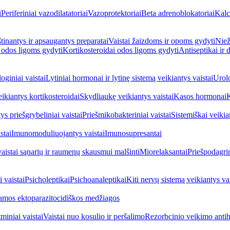
i
Periferiniai vazodilatatoriai
Vazoprotektoriai
Beta adrenoblokatoriai
Kalc
inantys ir apsaugantys preparatai
Vaistai žaizdoms ir opoms gydyti
Niež
i odos ligoms gydyti
Kortikosteroidai odos ligoms gydyti
Antiseptikai ir
oginiai vaistai
Lytiniai hormonai ir lytinę sistemą veikiantys vaistai
Urolo
eikiantys kortikosteroidai
Skydliaukę veikiantys vaistai
Kasos hormonai
K
ys priešgrybeliniai vaistai
Priešmikobakteriniai vaistai
Sistemiškai veikian
stai
Imunomoduliuojantys vaistai
Imunosupresantai
vaistai sąnarių ir raumenų skausmui malšinti
Miorelaksantai
Priešpodagrin
 vaistai
Psicholeptikai
Psichoanaleptikai
Kiti nervų sistemą veikiantys vai
jamos ektoparazitocidiškos medžiagos
miniai vaistai
Vaistai nuo kosulio ir peršalimo
Rezorbcinio veikimo antihi