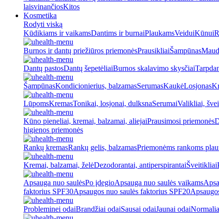
laisvinančios
Kitos
Kosmetika
Rodyti viską
Kūdikiams ir vaikams
Dantims ir burnai
Plaukams
Veidui
Kūnui
R
Burnos ir dantų priežiūros priemonės
Prausikliai
Šampūnas
Maud
Dantų pastos
Dantų šepetėliai
Burnos skalavimo skysčiai
Tarpdan
Šampūnas
Kondicionierius, balzamas
Serumas
Kaukė
Losjonas
K
Lūpoms
Kremas
Tonikai, losjonai, dulksna
Serumai
Valikliai, švei
Kūno pieneliai, kremai, balzamai, aliejai
Prausimosi priemonės
D
higienos priemonės
Rankų kremas
Rankų gelis, balzamas
Priemonėms rankoms plaut
Kremai, balzamai, želė
Dezodorantai, antiperspirantai
Šveitikliai
Apsauga nuo saulės
Po įdegio
Apsauga nuo saulės vaikams
Apsa
faktorius SPF30
Apsaugos nuo saulės faktorius SPF20
Apsaugos
Probleminei odai
Brandžiai odai
Sausai odai
Jaunai odai
Normalia