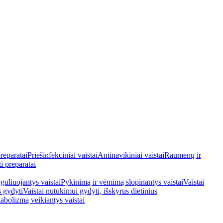
reparatai
Priešinfekciniai vaistai
Antinavikiniai vaistai
Raumenų ir
i preparatai
guliuojantys vaistai
Pykinimą ir vėmimą slopinantys vaistai
Vaistai
s gydyti
Vaistai nutukimui gydyti, išskyrus dietinius
tabolizmą veikiantys vaistai