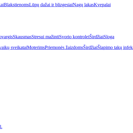
kai
Blakstienoms
Lūpų dažai ir blizgesiai
Nagų lakas
Kvepalai
vargis
Skausmas
Stresui mažinti
Svorio kontrolei
Širdžiai
Sloga
vaikų sveikatai
Moterims
Priemonės žaizdoms
Širdžiai
Šlapimo takų infek
l.