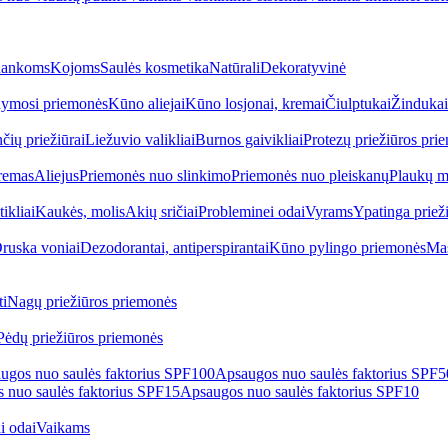
ankoms
Kojoms
Saulės kosmetika
Natūrali
Dekoratyvinė
ymosi priemonės
Kūno aliejai
Kūno losjonai, kremai
Čiulptukai
Žindukai
čių priežiūrai
Liežuvio valikliai
Burnos gaivikliai
Protezų priežiūros pri
remas
Aliejus
Priemonės nuo slinkimo
Priemonės nuo pleiskanų
Plaukų m
tikliai
Kaukės, molis
Akių sričiai
Probleminei odai
Vyrams
Ypatinga priež
ruska voniai
Dezodorantai, antiperspirantai
Kūno pylingo priemonės
Mas
i
Nagų priežiūros priemonės
Pėdų priežiūros priemonės
ugos nuo saulės faktorius SPF100
Apsaugos nuo saulės faktorius SPF
 nuo saulės faktorius SPF15
Apsaugos nuo saulės faktorius SPF10
i odai
Vaikams