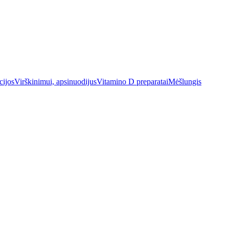
cijos
Virškinimui, apsinuodijus
Vitamino D preparatai
Mėšlungis