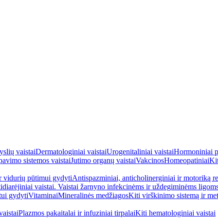
yslių vaistai
Dermatologiniai vaistai
Urogenitaliniai vaistai
Hormoniniai p
avimo sistemos vaistai
Jutimo organų vaistai
Vakcinos
Homeopatiniai
Kit
ir vidurių pūtimui gydyti
Antispazminiai, anticholinerginiai ir motoriką re
idiarėjiniai vaistai. Vaistai žarnyno infekcinėms ir uždegiminėms ligom
tui gydyti
Vitaminai
Mineralinės medžiagos
Kiti virškinimo sistemą ir me
aistai
Plazmos pakaitalai ir infuziniai tirpalai
Kiti hematologiniai vaistai