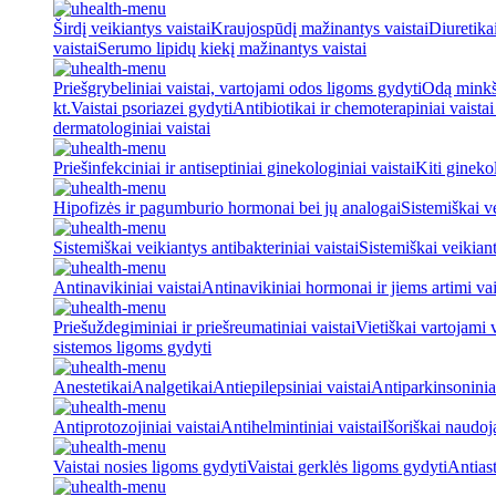
Širdį veikiantys vaistai
Kraujospūdį mažinantys vaistai
Diuretika
vaistai
Serumo lipidų kiekį mažinantys vaistai
Priešgrybeliniai vaistai, vartojami odos ligoms gydyti
Odą minkšt
kt.
Vaistai psoriazei gydyti
Antibiotikai ir chemoterapiniai vaista
dermatologiniai vaistai
Priešinfekciniai ir antiseptiniai ginekologiniai vaistai
Kiti ginekol
Hipofizės ir pagumburio hormonai bei jų analogai
Sistemiškai v
Sistemiškai veikiantys antibakteriniai vaistai
Sistemiškai veikiant
Antinavikiniai vaistai
Antinavikiniai hormonai ir jiems artimi vai
Priešuždegiminiai ir priešreumatiniai vaistai
Vietiškai vartojami 
sistemos ligoms gydyti
Anestetikai
Analgetikai
Antiepilepsiniai vaistai
Antiparkinsoniniai
Antiprotozojiniai vaistai
Antihelmintiniai vaistai
Išoriškai naudo
Vaistai nosies ligoms gydyti
Vaistai gerklės ligoms gydyti
Antiast