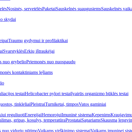
elės
Nosinės, servetėlės
Paketai
Sauskelnės suaugusiems
Sauskelnės vaik
o skydai
eipai
Traumų gydymui ir profilaktikai
ai
Svarstyklės
Erkių ištraukėjai
s nuo grybelio
Priemonės nuo nuospaudų
monės kontaktiniams lęšiams
lio
iacijos testai
Helicobacter pylori testai
Įvairūs organizmo būklės testai
uostos, tinkleliai
Pleistrai
Turniketai, timpos
Vatos gaminiai
iui reguliuoti
Energijai
Hemorojui
Imuninė sistema
Kepenims
Kraujavimui
alimas, gripas, kosulys, temperatūra
Prostatai
Sąnariams
Skausmą lengvin
 nuo vidurių pūtimo
Vaikams virškinimo sistemai
Vaikams imuninei sist