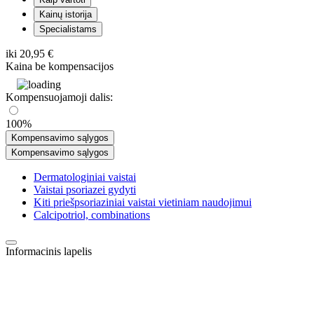
Kainų istorija
Specialistams
iki
20,95 €
Kaina be kompensacijos
Kompensuojamoji dalis:
100%
Kompensavimo sąlygos
Kompensavimo sąlygos
Dermatologiniai vaistai
Vaistai psoriazei gydyti
Kiti priešpsoriaziniai vaistai vietiniam naudojimui
Calcipotriol, combinations
Informacinis lapelis