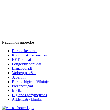
Naudingos nuorodos
Darbo skelbimai
Korėjietiška kosmetika
KET bilietai
Longevity papildai
farmapedia.lt
Vadovų paieška
32balti.lt
Burnos higiena Vilniuje
Prezervatyvai
lubrikantai
Higienos pažymėjimas
Artdentistry klinika