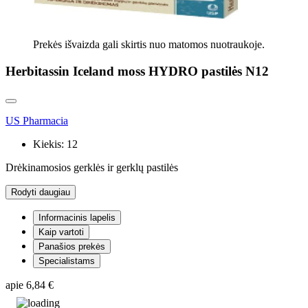
Prekės išvaizda gali skirtis nuo matomos nuotraukoje.
Herbitassin Iceland moss HYDRO pastilės N12
US Pharmacia
Kiekis:
12
Drėkinamosios gerklės ir gerklų pastilės
Rodyti daugiau
Informacinis lapelis
Kaip vartoti
Panašios prekės
Specialistams
apie
6,84 €