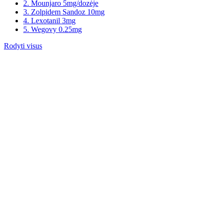
2. Mounjaro 5mg/dozėje
3. Zolpidem Sandoz 10mg
4. Lexotanil 3mg
5. Wegovy 0.25mg
Rodyti visus