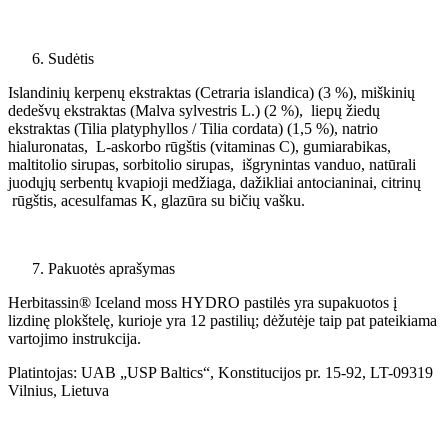
Sudėtis
Islandinių kerpenų ekstraktas (Cetraria islandica) (3 %), miškinių
dedešvų ekstraktas (Malva sylvestris L.) (2 %), liepų žiedų
ekstraktas (Tilia platyphyllos / Tilia cordata) (1,5 %), natrio
hialuronatas, L-askorbo rūgštis (vitaminas C), gumiarabikas,
maltitolio sirupas, sorbitolio sirupas, išgrynintas vanduo, natūrali
juodųjų serbentų kvapioji medžiaga, dažikliai antocianinai, citrinų
rūgštis, acesulfamas K, glazūra su bičių vašku.
Pakuotės aprašymas
Herbitassin® Iceland moss HYDRO pastilės yra supakuotos į
lizdinę plokštelę, kurioje yra 12 pastilių; dėžutėje taip pat pateikiama
vartojimo instrukcija.
Platintojas: UAB „USP Baltics“, Konstitucijos pr. 15-92, LT-09319
Vilnius, Lietuva