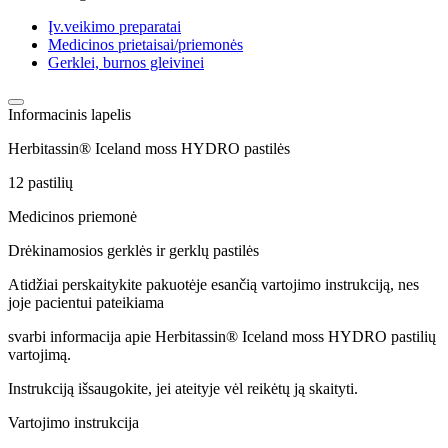
Įv.veikimo preparatai
Medicinos prietaisai/priemonės
Gerklei, burnos gleivinei
Informacinis lapelis
Herbitassin® Iceland moss HYDRO pastilės
12 pastilių
Medicinos priemonė
Drėkinamosios gerklės ir gerklų pastilės
Atidžiai perskaitykite pakuotėje esančią vartojimo instrukciją, nes
joje pacientui pateikiama
svarbi informacija apie Herbitassin® Iceland moss HYDRO pastilių
vartojimą.
Instrukciją išsaugokite, jei ateityje vėl reikėtų ją skaityti.
Vartojimo instrukcija