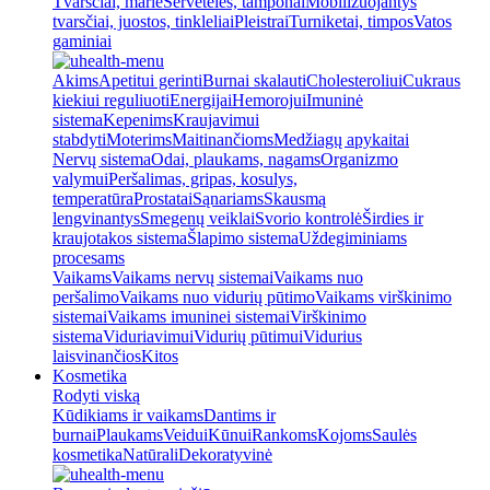
Tvarsčiai, marlė
Servetėlės, tamponai
Mobilizuojantys
tvarsčiai, juostos, tinkleliai
Pleistrai
Turniketai, timpos
Vatos
gaminiai
Akims
Apetitui gerinti
Burnai skalauti
Cholesteroliui
Cukraus
kiekiui reguliuoti
Energijai
Hemorojui
Imuninė
sistema
Kepenims
Kraujavimui
stabdyti
Moterims
Maitinančioms
Medžiagų apykaitai
Nervų sistema
Odai, plaukams, nagams
Organizmo
valymui
Peršalimas, gripas, kosulys,
temperatūra
Prostatai
Sąnariams
Skausmą
lengvinantys
Smegenų veiklai
Svorio kontrolė
Širdies ir
kraujotakos sistema
Šlapimo sistema
Uždegiminiams
procesams
Vaikams
Vaikams nervų sistemai
Vaikams nuo
peršalimo
Vaikams nuo vidurių pūtimo
Vaikams virškinimo
sistemai
Vaikams imuninei sistemai
Virškinimo
sistema
Viduriavimui
Vidurių pūtimui
Vidurius
laisvinančios
Kitos
Kosmetika
Rodyti viską
Kūdikiams ir vaikams
Dantims ir
burnai
Plaukams
Veidui
Kūnui
Rankoms
Kojoms
Saulės
kosmetika
Natūrali
Dekoratyvinė