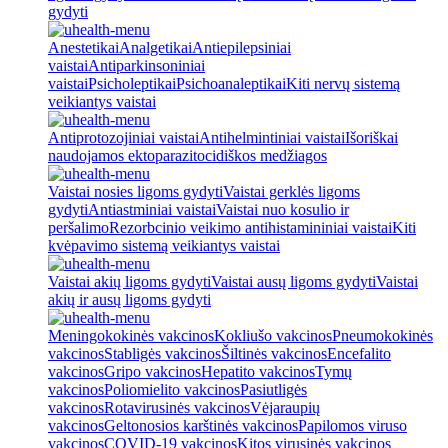
gydyti
Anestetikai
Analgetikai
Antiepilepsiniai
vaistai
Antiparkinsoniniai
vaistai
Psicholeptikai
Psichoanaleptikai
Kiti nervų sistemą
veikiantys vaistai
Antiprotozojiniai vaistai
Antihelmintiniai vaistai
Išoriškai
naudojamos ektoparazitocidiškos medžiagos
Vaistai nosies ligoms gydyti
Vaistai gerklės ligoms
gydyti
Antiastminiai vaistai
Vaistai nuo kosulio ir
peršalimo
Rezorbcinio veikimo antihistamininiai vaistai
Kiti
kvėpavimo sistemą veikiantys vaistai
Vaistai akių ligoms gydyti
Vaistai ausų ligoms gydyti
Vaistai
akių ir ausų ligoms gydyti
Meningokokinės vakcinos
Kokliušo vakcinos
Pneumokokinės
vakcinos
Stabligės vakcinos
Šiltinės vakcinos
Encefalito
vakcinos
Gripo vakcinos
Hepatito vakcinos
Tymų
vakcinos
Poliomielito vakcinos
Pasiutligės
vakcinos
Rotavirusinės vakcinos
Vėjaraupių
vakcinos
Geltonosios karštinės vakcinos
Papilomos viruso
vakcinos
COVID-19 vakcinos
Kitos virusinės vakcinos