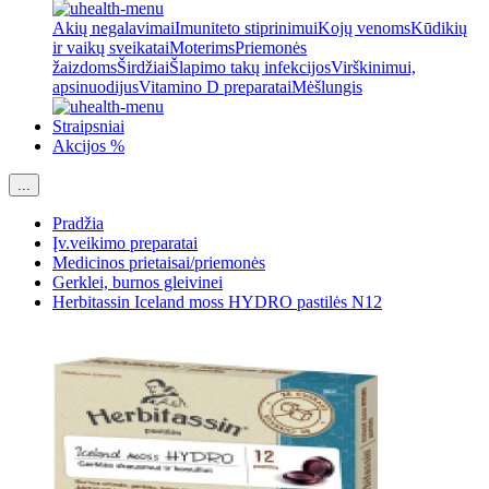
Akių negalavimai
Imuniteto stiprinimui
Kojų venoms
Kūdikių
ir vaikų sveikatai
Moterims
Priemonės
žaizdoms
Širdžiai
Šlapimo takų infekcijos
Virškinimui,
apsinuodijus
Vitamino D preparatai
Mėšlungis
Straipsniai
Akcijos %
...
Pradžia
Įv.veikimo preparatai
Medicinos prietaisai/priemonės
Gerklei, burnos gleivinei
Herbitassin Iceland moss HYDRO pastilės N12