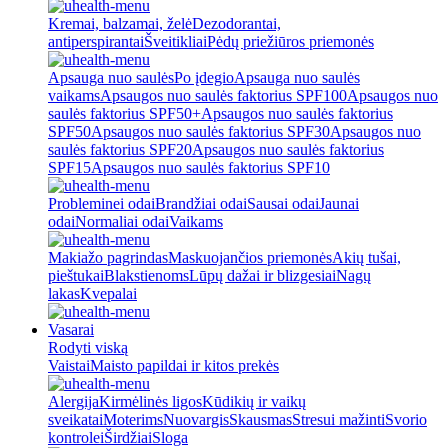
Kremai, balzamai, želė
Dezodorantai,
antiperspirantai
Šveitikliai
Pėdų priežiūros priemonės
Apsauga nuo saulės
Po įdegio
Apsauga nuo saulės
vaikams
Apsaugos nuo saulės faktorius SPF100
Apsaugos nuo
saulės faktorius SPF50+
Apsaugos nuo saulės faktorius
SPF50
Apsaugos nuo saulės faktorius SPF30
Apsaugos nuo
saulės faktorius SPF20
Apsaugos nuo saulės faktorius
SPF15
Apsaugos nuo saulės faktorius SPF10
Probleminei odai
Brandžiai odai
Sausai odai
Jaunai
odai
Normaliai odai
Vaikams
Makiažo pagrindas
Maskuojančios priemonės
Akių tušai,
pieštukai
Blakstienoms
Lūpų dažai ir blizgesiai
Nagų
lakas
Kvepalai
Vasarai
Rodyti viską
Vaistai
Maisto papildai ir kitos prekės
Alergija
Kirmėlinės ligos
Kūdikių ir vaikų
sveikatai
Moterims
Nuovargis
Skausmas
Stresui mažinti
Svorio
kontrolei
Širdžiai
Sloga