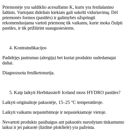
Priemonėje yra saldiklio acesulfamo K, kuris yra fenilalanino
šaltinis. Vartojant dideliais kiekiais gali sukelti viduriavimą. Dėl
priemonės formos (pastilės) ir galimybės užspringti
rekomenduojama vartoti priemonę tik vaikams, kurie moka čiulpti
pastiles, ir tik prižiūrint suaugusiesiems.
Kontraindikacijos
Padidėjęs jautrumas (alergija) bet kuriai produkto sudedamajai
daliai.
Diagnozuota fenilketonurija.
Kaip laikyti Herbitassin® Iceland moss HYDRO pastiles?
Laikyti originalioje pakuotėje, 15–25 °C temperatūroje.
Laikyti vaikams nepastebimoje ir nepasiekiamoje vietoje.
Nevartoti produkto pasibaigus ant pakuotės nurodytam tinkamumo
laikui ir jei pakuotė (lizdinė plokštelė) yra pažeista.