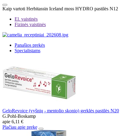
Kaip vartoti Herbitassin Iceland moss HYDRO pastilės N12
El. vaistinės
Fizinės vaistinės
Panašios prekės
Specialistams
GeloRevoice (vyšnių - mentolio skonio) gerklės pastilės N20
G.Pohl-Boskamp
apie
6,11 €
Plačiau apie prekę