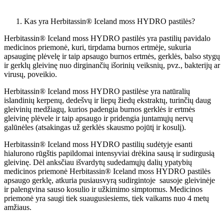
Kas yra Herbitassin® Iceland moss HYDRO pastilės?
Herbitassin® Iceland moss HYDRO pastilės yra pastilių pavidalo
medicinos priemonė, kuri, tirpdama burnos ertmėje, sukuria
apsauginę plėvelę ir taip apsaugo burnos ertmės, gerklės, balso stygų
ir gerklų gleivinę nuo dirginančių išorinių veiksnių, pvz., bakterijų ar
virusų, poveikio.
Herbitassin® Iceland moss HYDRO pastilėse yra natūralių
islandinių kerpenų, dedešvų ir liepų žiedų ekstraktų, turinčių daug
gleivinių medžiagų, kurios padengia burnos gerklės ir ertmės
gleivinę plėvele ir taip apsaugo ir pridengia juntamųjų nervų
galūnėles (atsakingas už gerklės skausmo pojūtį ir kosulį).
Herbitassin® Iceland moss HYDRO pastilių sudėtyje esanti
hialurono rūgštis papildomai intensyviai drėkina sausą ir sudirgusią
gleivinę. Dėl anksčiau išvardytų sudedamųjų dalių ypatybių
medicinos priemonė Herbitassin® Iceland moss HYDRO pastilės
apsaugo gerklę, atkuria pusiausvyrą sudirgintoje sausoje gleivinėje
ir palengvina sauso kosulio ir užkimimo simptomus. Medicinos
priemonė yra saugi tiek suaugusiesiems, tiek vaikams nuo 4 metų
amžiaus.