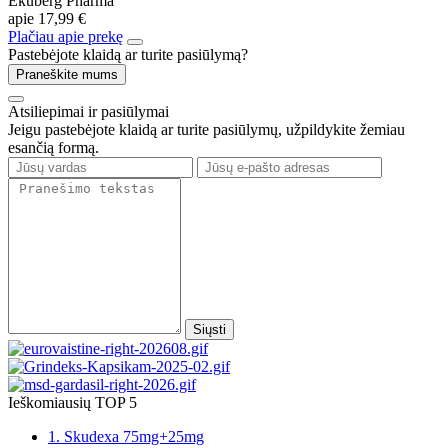
Ekuberg Pharma
apie
17,99 €
Plačiau apie prekę
Pastebėjote klaidą ar turite pasiūlymą?
Praneškite mums
Atsiliepimai ir pasiūlymai
Jeigu pastebėjote klaidą ar turite pasiūlymų, užpildykite žemiau
esančią formą.
Siųsti
Ieškomiausių TOP 5
1. Skudexa 75mg+25mg