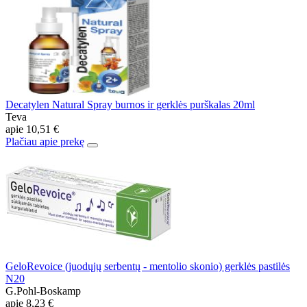
Decatylen Natural Spray burnos ir gerklės purškalas 20ml
Teva
apie
10,51 €
Plačiau apie prekę
GeloRevoice (juodųjų serbentų - mentolio skonio) gerklės pastilės
N20
G.Pohl-Boskamp
apie
8,23 €