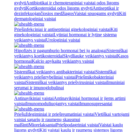
gydyti
Antibiotikai ir chemoterapiniai vaistai odos ligoms
gydyti
Kortikosteroidai odos ligoms gydyti
Antiseptikai ir
dezinfekuojančiosios medžiagos
Vaistai spuogams gydyti
Kiti
dermatologiniai vaistai
Priešinfekciniai ir antiseptiniai ginekologiniai vaistai
Kiti
ginekologiniai vaistai
Lytiniai hormonai ir lytinę sistemą
veikiantys vaistai
Urologiniai vaistai
Hipofizės ir pagumburio hormonai bei jų analogai
Sistemiškai
veikiantys kortikosteroidai
Skydliaukę veikiantys vaistai
Kasos
hormonai
Kalcio apykaitą veikiantys vaistai
Sistemiškai veikiantys antibakteriniai vaistai
Sistemiškai
veikiantys priešgrybeliniai vaistai
Priešmikobakteriniai
vaistai
Sistemiškai veikiantys priešvirusiniai vaistai
Imuniniai
serumai ir imunoglobulinai
Antinavikiniai vaistai
Antinavikiniai hormonai ir jiems artimi
vaistai
Imunomoduliuojantys vaistai
Imunosupresantai
Priešuždegiminiai ir priešreumatiniai vaistai
Vietiškai vartojami
vaistai sąnarių ir raumenų skausmui
malšinti
Miorelaksantai
Priešpodagriniai vaistai
Vaistai kaulų
ligoms gydyti
Kiti vaistai kaulų ir raumenų sistemos ligoms