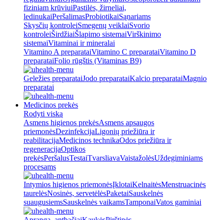
fiziniam krūviui
Pastilės, žirneliai,
ledinukai
Peršalimas
Probiotikai
Sąnariams
Skysčių kontrolei
Smegenų veiklai
Svorio
kontrolei
Širdžiai
Šlapimo sistemai
Virškinimo
sistemai
Vitaminai ir mineralai
Vitamino A preparatai
Vitamino C preparatai
Vitamino D
preparatai
Folio rūgštis (Vitaminas B9)
Geležies preparatai
Jodo preparatai
Kalcio preparatai
Magnio
preparatai
Medicinos prekės
Rodyti viską
Asmens higienos prekės
Asmens apsaugos
priemonės
Dezinfekcija
Ligonių priežiūra ir
reabilitacija
Medicinos technika
Odos priežiūra ir
regeneracija
Optikos
prekės
Peršalus
Testai
Tvarsliava
Vaistažolės
Uždegiminiams
procesams
Intymios higienos priemonės
Įklotai
Kelnaitės
Menstruacinės
taurelės
Nosinės, servetėlės
Paketai
Sauskelnės
suaugusiems
Sauskelnės vaikams
Tamponai
Vatos gaminiai
Apranga, antbačiai
Kaukės
Pirštinės,