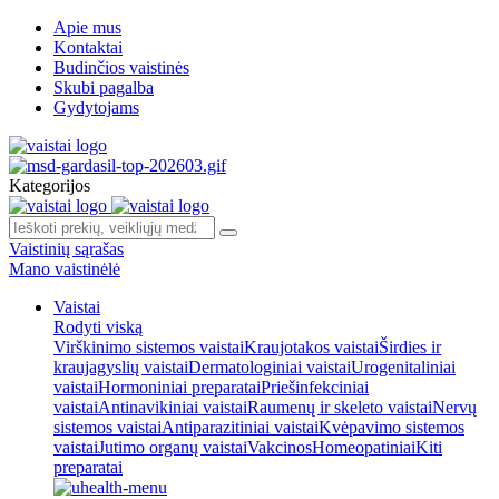
Apie mus
Kontaktai
Budinčios vaistinės
Skubi pagalba
Gydytojams
Kategorijos
Vaistinių sąrašas
Mano vaistinėlė
Vaistai
Rodyti viską
Virškinimo sistemos vaistai
Kraujotakos vaistai
Širdies ir
kraujagyslių vaistai
Dermatologiniai vaistai
Urogenitaliniai
vaistai
Hormoniniai preparatai
Priešinfekciniai
vaistai
Antinavikiniai vaistai
Raumenų ir skeleto vaistai
Nervų
sistemos vaistai
Antiparazitiniai vaistai
Kvėpavimo sistemos
vaistai
Jutimo organų vaistai
Vakcinos
Homeopatiniai
Kiti
preparatai