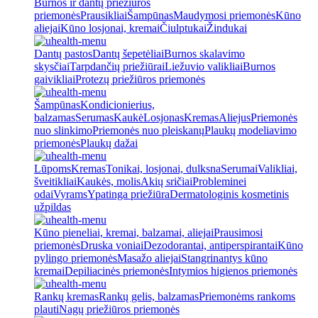
Burnos ir dantų priežiūros
priemonės
Prausikliai
Šampūnas
Maudymosi priemonės
Kūno
aliejai
Kūno losjonai, kremai
Čiulptukai
Žindukai
Dantų pastos
Dantų šepetėliai
Burnos skalavimo
skysčiai
Tarpdančių priežiūrai
Liežuvio valikliai
Burnos
gaivikliai
Protezų priežiūros priemonės
Šampūnas
Kondicionierius,
balzamas
Serumas
Kaukė
Losjonas
Kremas
Aliejus
Priemonės
nuo slinkimo
Priemonės nuo pleiskanų
Plaukų modeliavimo
priemonės
Plaukų dažai
Lūpoms
Kremas
Tonikai, losjonai, dulksna
Serumai
Valikliai,
šveitikliai
Kaukės, molis
Akių sričiai
Probleminei
odai
Vyrams
Ypatinga priežiūra
Dermatologinis kosmetinis
užpildas
Kūno pieneliai, kremai, balzamai, aliejai
Prausimosi
priemonės
Druska voniai
Dezodorantai, antiperspirantai
Kūno
pylingo priemonės
Masažo aliejai
Stangrinantys kūno
kremai
Depiliacinės priemonės
Intymios higienos priemonės
Rankų kremas
Rankų gelis, balzamas
Priemonėms rankoms
plauti
Nagų priežiūros priemonės