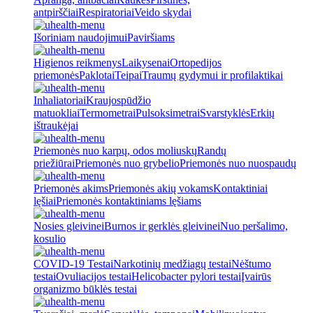
antpirščiai
Respiratoriai
Veido skydai
Išoriniam naudojimui
Paviršiams
Higienos reikmenys
Laikysenai
Ortopedijos
priemonės
Paklotai
Teipai
Traumų gydymui ir profilaktikai
Inhaliatoriai
Kraujospūdžio
matuokliai
Termometrai
Pulsoksimetrai
Svarstyklės
Erkių
ištraukėjai
Priemonės nuo karpų, odos moliuskų
Randų
priežiūrai
Priemonės nuo grybelio
Priemonės nuo nuospaudų
Priemonės akims
Priemonės akių vokams
Kontaktiniai
lęšiai
Priemonės kontaktiniams lęšiams
Nosies gleivinei
Burnos ir gerklės gleivinei
Nuo peršalimo,
kosulio
COVID-19 Testai
Narkotinių medžiagų testai
Nėštumo
testai
Ovuliacijos testai
Helicobacter pylori testai
Įvairūs
organizmo būklės testai