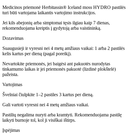
Medicinos priemonė Herbitassin® Iceland moss HYDRO pastilės
turi būti vartojama laikantis vartojimo instrukcijos.
Jei kils abejonių arba simptomai tęsis ilgiau kaip 7 dienas,
rekomenduojama kreiptis į gydytoją arba vaistininką.
Dozavimas
Suaugusieji ir vyresni nei 4 metų amžiaus vaikai: 1 arba 2 pastilės
kelis kartus per dieną (pagal poreikį).
Nevartokite priemonės, jei baigėsi ant pakuotės nurodytas
tinkamumo laikas ir jei priemonės pakuotė (lizdinė plokštelė)
pažeista.
Vartojimas
Švelniai čiulpkite 1–2 pastiles 3 kartus per dieną.
Gali vartoti vyresni nei 4 metų amžiaus vaikai.
Pastilių negalima nuryti arba kramtyti. Rekomenduojama pastilę
laikyti burnoje tol, kol ji visiškai ištirps.
Įspėjimas