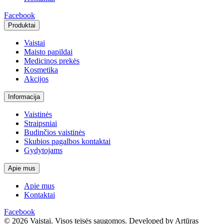
Facebook
Produktai
Vaistai
Maisto papildai
Medicinos prekės
Kosmetika
Akcijos
Informacija
Vaistinės
Straipsniai
Budinčios vaistinės
Skubios pagalbos kontaktai
Gydytojams
Apie mus
Apie mus
Kontaktai
Facebook
© 2026 Vaistai. Visos teisės saugomos.
Developed by Artūras