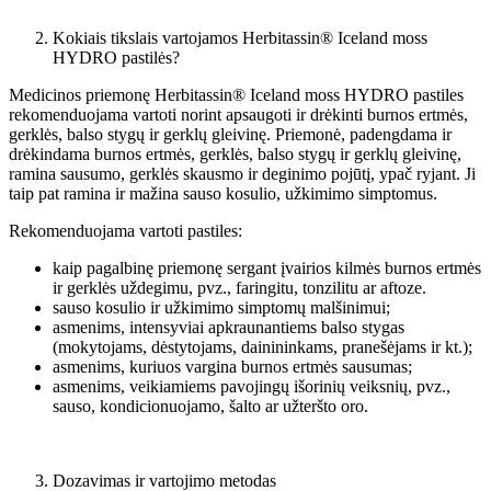
Kokiais tikslais vartojamos Herbitassin® Iceland moss
HYDRO pastilės?
Medicinos priemonę Herbitassin® Iceland moss HYDRO pastiles
rekomenduojama vartoti norint apsaugoti ir drėkinti burnos ertmės,
gerklės, balso stygų ir gerklų gleivinę. Priemonė, padengdama ir
drėkindama burnos ertmės, gerklės, balso stygų ir gerklų gleivinę,
ramina sausumo, gerklės skausmo ir deginimo pojūtį, ypač ryjant. Ji
taip pat ramina ir mažina sauso kosulio, užkimimo simptomus.
Rekomenduojama vartoti pastiles:
kaip pagalbinę priemonę sergant įvairios kilmės burnos ertmės
ir gerklės uždegimu, pvz., faringitu, tonzilitu ar aftoze.
sauso kosulio ir užkimimo simptomų malšinimui;
asmenims, intensyviai apkraunantiems balso stygas
(mokytojams, dėstytojams, dainininkams, pranešėjams ir kt.);
asmenims, kuriuos vargina burnos ertmės sausumas;
asmenims, veikiamiems pavojingų išorinių veiksnių, pvz.,
sauso, kondicionuojamo, šalto ar užteršto oro.
Dozavimas ir vartojimo metodas