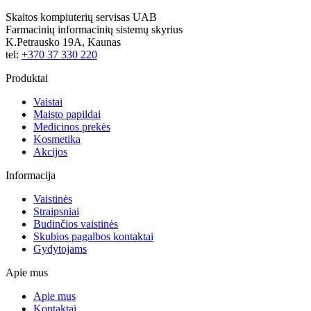
Skaitos kompiuterių servisas UAB
Farmacinių informacinių sistemų skyrius
K.Petrausko 19A, Kaunas
tel:
+370 37 330 220
Produktai
Vaistai
Maisto papildai
Medicinos prekės
Kosmetika
Akcijos
Informacija
Vaistinės
Straipsniai
Budinčios vaistinės
Skubios pagalbos kontaktai
Gydytojams
Apie mus
Apie mus
Kontaktai