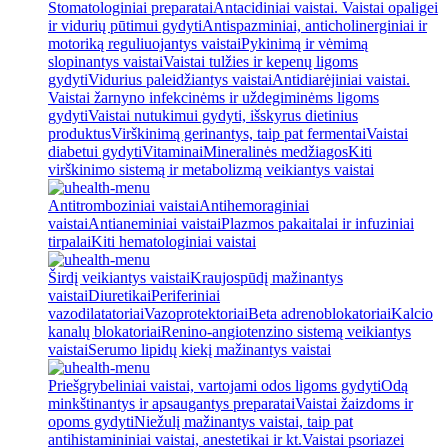
Stomatologiniai preparatai
Antacidiniai vaistai. Vaistai opaligei
ir vidurių pūtimui gydyti
Antispazminiai, anticholinerginiai ir
motoriką reguliuojantys vaistai
Pykinimą ir vėmimą
slopinantys vaistai
Vaistai tulžies ir kepenų ligoms
gydyti
Vidurius paleidžiantys vaistai
Antidiarėjiniai vaistai.
Vaistai žarnyno infekcinėms ir uždegiminėms ligoms
gydyti
Vaistai nutukimui gydyti, išskyrus dietinius
produktus
Virškinimą gerinantys, taip pat fermentai
Vaistai
diabetui gydyti
Vitaminai
Mineralinės medžiagos
Kiti
virškinimo sistemą ir metabolizmą veikiantys vaistai
Antitromboziniai vaistai
Antihemoraginiai
vaistai
Antianeminiai vaistai
Plazmos pakaitalai ir infuziniai
tirpalai
Kiti hematologiniai vaistai
Širdį veikiantys vaistai
Kraujospūdį mažinantys
vaistai
Diuretikai
Periferiniai
vazodilatatoriai
Vazoprotektoriai
Beta adrenoblokatoriai
Kalcio
kanalų blokatoriai
Renino-angiotenzino sistemą veikiantys
vaistai
Serumo lipidų kiekį mažinantys vaistai
Priešgrybeliniai vaistai, vartojami odos ligoms gydyti
Odą
minkštinantys ir apsaugantys preparatai
Vaistai žaizdoms ir
opoms gydyti
Niežulį mažinantys vaistai, taip pat
antihistamininiai vaistai, anestetikai ir kt.
Vaistai psoriazei