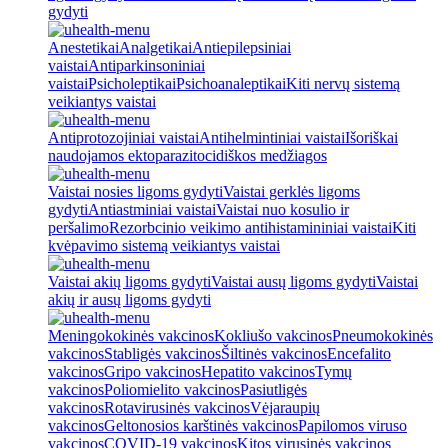
gydyti
Anestetikai
Analgetikai
Antiepilepsiniai
vaistai
Antiparkinsoniniai
vaistai
Psicholeptikai
Psichoanaleptikai
Kiti nervų sistemą
veikiantys vaistai
Antiprotozojiniai vaistai
Antihelmintiniai vaistai
Išoriškai
naudojamos ektoparazitocidiškos medžiagos
Vaistai nosies ligoms gydyti
Vaistai gerklės ligoms
gydyti
Antiastminiai vaistai
Vaistai nuo kosulio ir
peršalimo
Rezorbcinio veikimo antihistamininiai vaistai
Kiti
kvėpavimo sistemą veikiantys vaistai
Vaistai akių ligoms gydyti
Vaistai ausų ligoms gydyti
Vaistai
akių ir ausų ligoms gydyti
Meningokokinės vakcinos
Kokliušo vakcinos
Pneumokokinės
vakcinos
Stabligės vakcinos
Šiltinės vakcinos
Encefalito
vakcinos
Gripo vakcinos
Hepatito vakcinos
Tymų
vakcinos
Poliomielito vakcinos
Pasiutligės
vakcinos
Rotavirusinės vakcinos
Vėjaraupių
vakcinos
Geltonosios karštinės vakcinos
Papilomos viruso
vakcinos
COVID-19 vakcinos
Kitos virusinės vakcinos