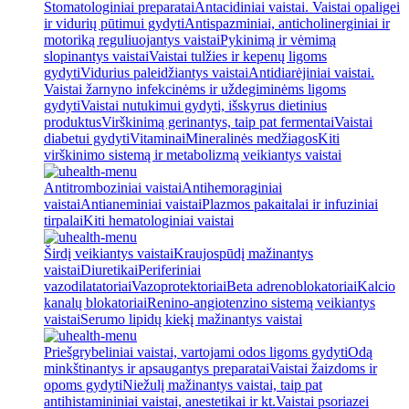
Stomatologiniai preparatai
Antacidiniai vaistai. Vaistai opaligei
ir vidurių pūtimui gydyti
Antispazminiai, anticholinerginiai ir
motoriką reguliuojantys vaistai
Pykinimą ir vėmimą
slopinantys vaistai
Vaistai tulžies ir kepenų ligoms
gydyti
Vidurius paleidžiantys vaistai
Antidiarėjiniai vaistai.
Vaistai žarnyno infekcinėms ir uždegiminėms ligoms
gydyti
Vaistai nutukimui gydyti, išskyrus dietinius
produktus
Virškinimą gerinantys, taip pat fermentai
Vaistai
diabetui gydyti
Vitaminai
Mineralinės medžiagos
Kiti
virškinimo sistemą ir metabolizmą veikiantys vaistai
Antitromboziniai vaistai
Antihemoraginiai
vaistai
Antianeminiai vaistai
Plazmos pakaitalai ir infuziniai
tirpalai
Kiti hematologiniai vaistai
Širdį veikiantys vaistai
Kraujospūdį mažinantys
vaistai
Diuretikai
Periferiniai
vazodilatatoriai
Vazoprotektoriai
Beta adrenoblokatoriai
Kalcio
kanalų blokatoriai
Renino-angiotenzino sistemą veikiantys
vaistai
Serumo lipidų kiekį mažinantys vaistai
Priešgrybeliniai vaistai, vartojami odos ligoms gydyti
Odą
minkštinantys ir apsaugantys preparatai
Vaistai žaizdoms ir
opoms gydyti
Niežulį mažinantys vaistai, taip pat
antihistamininiai vaistai, anestetikai ir kt.
Vaistai psoriazei