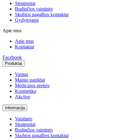
Straipsniai
Budinčios vaistinės
Skubios pagalbos kontaktai
Gydytojams
Apie mus
Apie mus
Kontaktai
Facebook
Produktai
Vaistai
Maisto papildai
Medicinos prekės
Kosmetika
Akcijos
Informacija
Vaistinės
Straipsniai
Budinčios vaistinės
Skubios pagalbos kontaktai