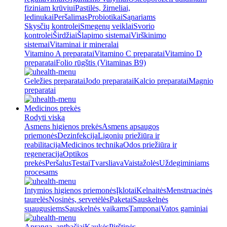
fiziniam krūviui
Pastilės, žirneliai,
ledinukai
Peršalimas
Probiotikai
Sąnariams
Skysčių kontrolei
Smegenų veiklai
Svorio
kontrolei
Širdžiai
Šlapimo sistemai
Virškinimo
sistemai
Vitaminai ir mineralai
Vitamino A preparatai
Vitamino C preparatai
Vitamino D
preparatai
Folio rūgštis (Vitaminas B9)
Geležies preparatai
Jodo preparatai
Kalcio preparatai
Magnio
preparatai
Medicinos prekės
Rodyti viską
Asmens higienos prekės
Asmens apsaugos
priemonės
Dezinfekcija
Ligonių priežiūra ir
reabilitacija
Medicinos technika
Odos priežiūra ir
regeneracija
Optikos
prekės
Peršalus
Testai
Tvarsliava
Vaistažolės
Uždegiminiams
procesams
Intymios higienos priemonės
Įklotai
Kelnaitės
Menstruacinės
taurelės
Nosinės, servetėlės
Paketai
Sauskelnės
suaugusiems
Sauskelnės vaikams
Tamponai
Vatos gaminiai
Apranga, antbačiai
Kaukės
Pirštinės,