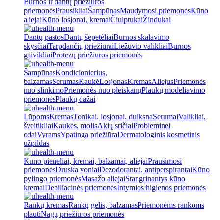
Burnos ir dantų priežiūros
priemonės
Prausikliai
Šampūnas
Maudymosi priemonės
Kūno
aliejai
Kūno losjonai, kremai
Čiulptukai
Žindukai
Dantų pastos
Dantų šepetėliai
Burnos skalavimo
skysčiai
Tarpdančių priežiūrai
Liežuvio valikliai
Burnos
gaivikliai
Protezų priežiūros priemonės
Šampūnas
Kondicionierius,
balzamas
Serumas
Kaukė
Losjonas
Kremas
Aliejus
Priemonės
nuo slinkimo
Priemonės nuo pleiskanų
Plaukų modeliavimo
priemonės
Plaukų dažai
Lūpoms
Kremas
Tonikai, losjonai, dulksna
Serumai
Valikliai,
šveitikliai
Kaukės, molis
Akių sričiai
Probleminei
odai
Vyrams
Ypatinga priežiūra
Dermatologinis kosmetinis
užpildas
Kūno pieneliai, kremai, balzamai, aliejai
Prausimosi
priemonės
Druska voniai
Dezodorantai, antiperspirantai
Kūno
pylingo priemonės
Masažo aliejai
Stangrinantys kūno
kremai
Depiliacinės priemonės
Intymios higienos priemonės
Rankų kremas
Rankų gelis, balzamas
Priemonėms rankoms
plauti
Nagų priežiūros priemonės