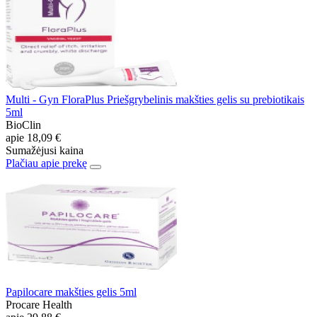
Multi - Gyn FloraPlus Priešgrybelinis makšties gelis su prebiotikais
5ml
BioClin
apie
18,09 €
Sumažėjusi kaina
Plačiau apie prekę
Papilocare makšties gelis 5ml
Procare Health