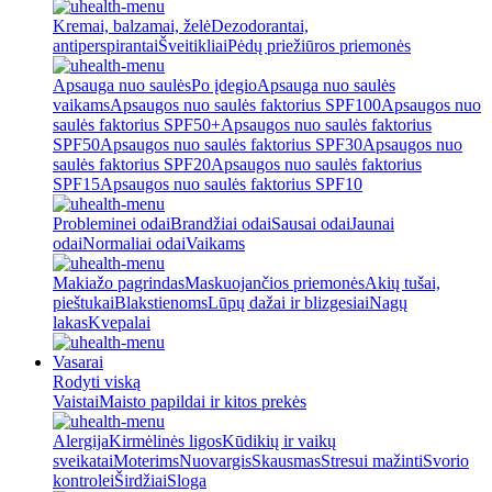
Kremai, balzamai, želė
Dezodorantai,
antiperspirantai
Šveitikliai
Pėdų priežiūros priemonės
Apsauga nuo saulės
Po įdegio
Apsauga nuo saulės
vaikams
Apsaugos nuo saulės faktorius SPF100
Apsaugos nuo
saulės faktorius SPF50+
Apsaugos nuo saulės faktorius
SPF50
Apsaugos nuo saulės faktorius SPF30
Apsaugos nuo
saulės faktorius SPF20
Apsaugos nuo saulės faktorius
SPF15
Apsaugos nuo saulės faktorius SPF10
Probleminei odai
Brandžiai odai
Sausai odai
Jaunai
odai
Normaliai odai
Vaikams
Makiažo pagrindas
Maskuojančios priemonės
Akių tušai,
pieštukai
Blakstienoms
Lūpų dažai ir blizgesiai
Nagų
lakas
Kvepalai
Vasarai
Rodyti viską
Vaistai
Maisto papildai ir kitos prekės
Alergija
Kirmėlinės ligos
Kūdikių ir vaikų
sveikatai
Moterims
Nuovargis
Skausmas
Stresui mažinti
Svorio
kontrolei
Širdžiai
Sloga