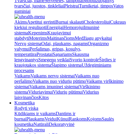
Tvarsčiai, marlė
Servetėlės, tamponai
Mobilizuojantys
tvarsčiai, juostos, tinkleliai
Pleistrai
Turniketai, timpos
Vatos
gaminiai
Akims
Apetitui gerinti
Burnai skalauti
Cholesteroliui
Cukraus
kiekiui reguliuoti
Energijai
Hemorojui
Imuninė
sistema
Kepenims
Kraujavimui
stabdyti
Moterims
Maitinančioms
Medžiagų apykaitai
Nervų sistema
Odai, plaukams, nagams
Organizmo
valymui
Peršalimas, gripas, kosulys,
temperatūra
Prostatai
Sąnariams
Skausmą
lengvinantys
Smegenų veiklai
Svorio kontrolė
Širdies ir
kraujotakos sistema
Šlapimo sistema
Uždegiminiams
procesams
Vaikams
Vaikams nervų sistemai
Vaikams nuo
peršalimo
Vaikams nuo vidurių pūtimo
Vaikams virškinimo
sistemai
Vaikams imuninei sistemai
Virškinimo
sistema
Viduriavimui
Vidurių pūtimui
Vidurius
laisvinančios
Kitos
Kosmetika
Rodyti viską
Kūdikiams ir vaikams
Dantims ir
burnai
Plaukams
Veidui
Kūnui
Rankoms
Kojoms
Saulės
kosmetika
Natūrali
Dekoratyvinė