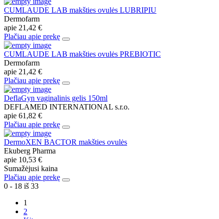
CUMLAUDE LAB makšties ovulės LUBRIPIU
Dermofarm
apie
21,42 €
Plačiau apie prekę
CUMLAUDE LAB makšties ovulės PREBIOTIC
Dermofarm
apie
21,42 €
Plačiau apie prekę
DeflaGyn vaginalinis gelis 150ml
DEFLAMED INTERNATIONAL s.r.o.
apie
61,82 €
Plačiau apie prekę
DermoXEN BACTOR makšties ovulės
Ekuberg Pharma
apie
10,53 €
Sumažėjusi kaina
Plačiau apie prekę
0 - 18 iš 33
1
2