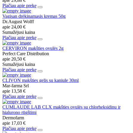
apie
29,88 €
Plačiau apie prekę
Vagisan drėkinamasis kremas 50g
Dr.August Wolff
apie
24,00 €
Sumažėjusi kaina
Plačiau apie prekę
CERVIRON makšties ovulės 2g
Perfect Care Distribution
apie
20,50 €
Sumažėjusi kaina
Plačiau apie prekę
CLIVON makšties gelis su kaniule 30ml
Mar-farma Srl
apie
13,58 €
Plačiau apie prekę
CUMLAUDE LAB CLX makšties ovulės su chlorheksidinu ir
hialurono rūgštimi
Dermofarm
apie
17,03 €
Plačiau apie prekę