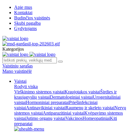
Apie mus
Kontaktai
Budinčios vaistinės
Skubi pagalba
Gydytojams
Kategorijos
Vaistinių sąrašas
Mano vaistinėlė
Vaistai
Rodyti viską
Virškinimo sistemos vaistai
Kraujotakos vaistai
Širdies ir
kraujagyslių vaistai
Dermatologiniai vaistai
Urogenitaliniai
vaistai
Hormoniniai preparatai
Priešinfekciniai
vaistai
Antinavikiniai vaistai
Raumenų ir skeleto vaistai
Nervų
sistemos vaistai
Antiparazitiniai vaistai
Kvėpavimo sistemos
vaistai
Jutimo organų vaistai
Vakcinos
Homeopatiniai
Kiti
preparatai