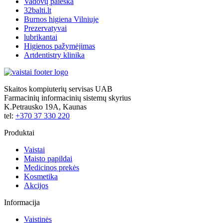
Vadovų paieška
32balti.lt
Burnos higiena Vilniuje
Prezervatyvai
lubrikantai
Higienos pažymėjimas
Artdentistry klinika
Skaitos kompiuterių servisas UAB
Farmacinių informacinių sistemų skyrius
K.Petrausko 19A, Kaunas
tel:
+370 37 330 220
Produktai
Vaistai
Maisto papildai
Medicinos prekės
Kosmetika
Akcijos
Informacija
Vaistinės