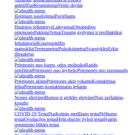
antpirščiai
Respiratoriai
Veido skydai
Išoriniam naudojimui
Paviršiams
Higienos reikmenys
Laikysenai
Ortopedijos
priemonės
Paklotai
Teipai
Traumų gydymui ir profilaktikai
Inhaliatoriai
Kraujospūdžio
matuokliai
Termometrai
Pulsoksimetrai
Svarstyklės
Erkių
ištraukėjai
Priemonės nuo karpų, odos moliuskų
Randų
priežiūrai
Priemonės nuo grybelio
Priemonės nuo nuospaudų
Priemonės akims
Priemonės akių vokams
Kontaktiniai
lęšiai
Priemonės kontaktiniams lęšiams
Nosies gleivinei
Burnos ir gerklės gleivinei
Nuo peršalimo,
kosulio
COVID-19 Testai
Narkotinių medžiagų testai
Nėštumo
testai
Ovuliacijos testai
Helicobacter pylori testai
Įvairūs
organizmo būklės testai