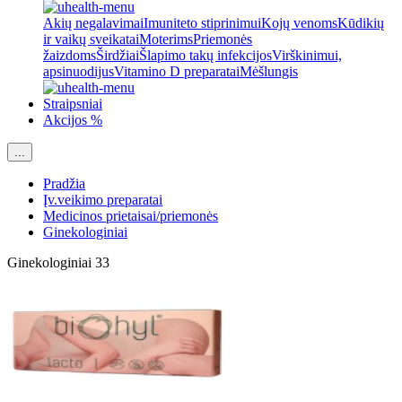
Akių negalavimai
Imuniteto stiprinimui
Kojų venoms
Kūdikių
ir vaikų sveikatai
Moterims
Priemonės
žaizdoms
Širdžiai
Šlapimo takų infekcijos
Virškinimui,
apsinuodijus
Vitamino D preparatai
Mėšlungis
Straipsniai
Akcijos %
...
Pradžia
Įv.veikimo preparatai
Medicinos prietaisai/priemonės
Ginekologiniai
Ginekologiniai
33