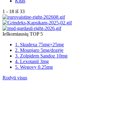
Kitas
1 - 18 iš 33
Ieškomiausių TOP 5
1. Skudexa 75mg+25mg
2. Mounjaro 5mg/dozėje
3. Zolpidem Sandoz 10mg
4. Lexotanil 3mg
5. Wegovy 0.25mg
Rodyti visus