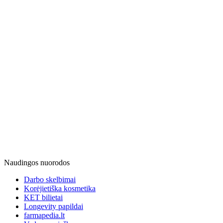
Naudingos nuorodos
Darbo skelbimai
Korėjietiška kosmetika
KET bilietai
Longevity papildai
farmapedia.lt