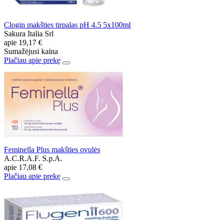
Clogin makšties tirpalas pH 4.5 5x100ml
Sakura Italia Srl
apie
19,17 €
Sumažėjusi kaina
Plačiau apie prekę
Feminella Plus makšties ovulės
A.C.R.A.F. S.p.A.
apie
17,08 €
Plačiau apie prekę