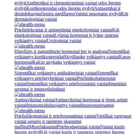
gydyti
Antibiotikai ir chemoterapiniai vaistai odos ligoms
gydyti
Kortikosteroidai odos ligoms gydyti
Antiseptikai ir
dezinfekuojančiosios medžiagos
Vaistai spuogams gydyti
Kiti
dermatologiniai vaistai
Priešinfekciniai ir antiseptiniai ginekologiniai vaistai
Kiti
ginekologiniai vaistai
Lytiniai hormonai ir lytinę sistemą
veikiantys vaistai
Urologiniai vaistai
Hipofizės ir pagumburio hormonai bei jų analogai
Sistemiškai
veikiantys kortikosteroidai
Skydliaukę veikiantys vaistai
Kasos
hormonai
Kalcio apykaitą veikiantys vaistai
Sistemiškai veikiantys antibakteriniai vaistai
Sistemiškai
veikiantys priešgrybeliniai vaistai
Priešmikobakteriniai
vaistai
Sistemiškai veikiantys priešvirusiniai vaistai
Imuniniai
serumai ir imunoglobulinai
Antinavikiniai vaistai
Antinavikiniai hormonai ir jiems artimi
vaistai
Imunomoduliuojantys vaistai
Imunosupresantai
Priešuždegiminiai ir priešreumatiniai vaistai
Vietiškai vartojami
vaistai sąnarių ir raumenų skausmui
malšinti
Miorelaksantai
Priešpodagriniai vaistai
Vaistai kaulų
ligoms gydyti
Kiti vaistai kaulų ir raumenų sistemos ligoms