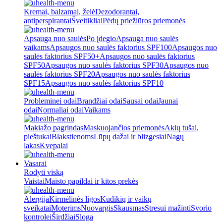
Kremai, balzamai, želė
Dezodorantai,
antiperspirantai
Šveitikliai
Pėdų priežiūros priemonės
Apsauga nuo saulės
Po įdegio
Apsauga nuo saulės
vaikams
Apsaugos nuo saulės faktorius SPF100
Apsaugos nuo
saulės faktorius SPF50+
Apsaugos nuo saulės faktorius
SPF50
Apsaugos nuo saulės faktorius SPF30
Apsaugos nuo
saulės faktorius SPF20
Apsaugos nuo saulės faktorius
SPF15
Apsaugos nuo saulės faktorius SPF10
Probleminei odai
Brandžiai odai
Sausai odai
Jaunai
odai
Normaliai odai
Vaikams
Makiažo pagrindas
Maskuojančios priemonės
Akių tušai,
pieštukai
Blakstienoms
Lūpų dažai ir blizgesiai
Nagų
lakas
Kvepalai
Vasarai
Rodyti viską
Vaistai
Maisto papildai ir kitos prekės
Alergija
Kirmėlinės ligos
Kūdikių ir vaikų
sveikatai
Moterims
Nuovargis
Skausmas
Stresui mažinti
Svorio
kontrolei
Širdžiai
Sloga