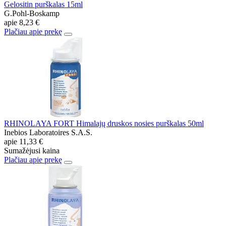
Gelositin purškalas 15ml
G.Pohl-Boskamp
apie
8,23 €
Plačiau apie prekę
RHINOLAYA FORT Himalajų druskos nosies purškalas 50ml
Inebios Laboratoires S.A.S.
apie
11,33 €
Sumažėjusi kaina
Plačiau apie prekę