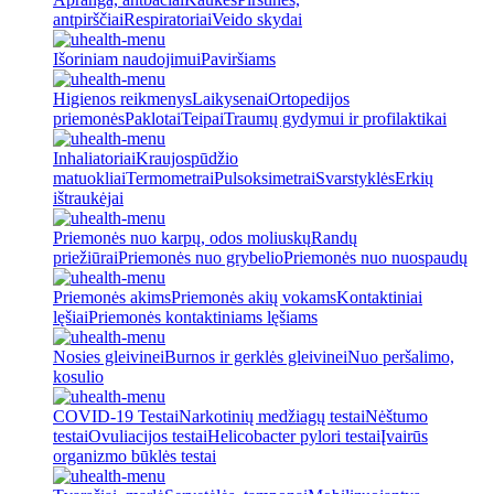
antpirščiai
Respiratoriai
Veido skydai
Išoriniam naudojimui
Paviršiams
Higienos reikmenys
Laikysenai
Ortopedijos
priemonės
Paklotai
Teipai
Traumų gydymui ir profilaktikai
Inhaliatoriai
Kraujospūdžio
matuokliai
Termometrai
Pulsoksimetrai
Svarstyklės
Erkių
ištraukėjai
Priemonės nuo karpų, odos moliuskų
Randų
priežiūrai
Priemonės nuo grybelio
Priemonės nuo nuospaudų
Priemonės akims
Priemonės akių vokams
Kontaktiniai
lęšiai
Priemonės kontaktiniams lęšiams
Nosies gleivinei
Burnos ir gerklės gleivinei
Nuo peršalimo,
kosulio
COVID-19 Testai
Narkotinių medžiagų testai
Nėštumo
testai
Ovuliacijos testai
Helicobacter pylori testai
Įvairūs
organizmo būklės testai