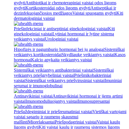
gydyti
Antibiotikai ir chemoterapiniai vaistai odos ligoms
gydyti
Kortikosteroidai odos ligoms gydyti
Antiseptikai ir
dezinfekuojančiosios medžiagos
Vaistai spuogams gydyti
Kiti
dermatologiniai vaistai
Priešinfekciniai ir antiseptiniai ginekologiniai vaistai
Kiti
ginekologiniai vaistai
Lytiniai hormonai ir lytinę sistemą
veikiantys vaistai
Urologiniai vaistai
Hipofizės ir pagumburio hormonai bei jų analogai
Sistemiškai
veikiantys kortikosteroidai
Skydliaukę veikiantys vaistai
Kasos
hormonai
Kalcio apykaitą veikiantys vaistai
Sistemiškai veikiantys antibakteriniai vaistai
Sistemiškai
veikiantys priešgrybeliniai vaistai
Priešmikobakteriniai
vaistai
Sistemiškai veikiantys priešvirusiniai vaistai
Imuniniai
serumai ir imunoglobulinai
Antinavikiniai vaistai
Antinavikiniai hormonai ir jiems artimi
vaistai
Imunomoduliuojantys vaistai
Imunosupresantai
Priešuždegiminiai ir priešreumatiniai vaistai
Vietiškai vartojami
vaistai sąnarių ir raumenų skausmui
malšinti
Miorelaksantai
Priešpodagriniai vaistai
Vaistai kaulų
ligoms gydyti
Kiti vaistai kaulų ir raumenų sistemos ligoms