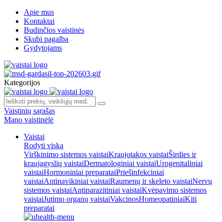
Apie mus
Kontaktai
Budinčios vaistinės
Skubi pagalba
Gydytojams
Kategorijos
Vaistinių sąrašas
Mano vaistinėlė
Vaistai
Rodyti viską
Virškinimo sistemos vaistai
Kraujotakos vaistai
Širdies ir
kraujagyslių vaistai
Dermatologiniai vaistai
Urogenitaliniai
vaistai
Hormoniniai preparatai
Priešinfekciniai
vaistai
Antinavikiniai vaistai
Raumenų ir skeleto vaistai
Nervų
sistemos vaistai
Antiparazitiniai vaistai
Kvėpavimo sistemos
vaistai
Jutimo organų vaistai
Vakcinos
Homeopatiniai
Kiti
preparatai