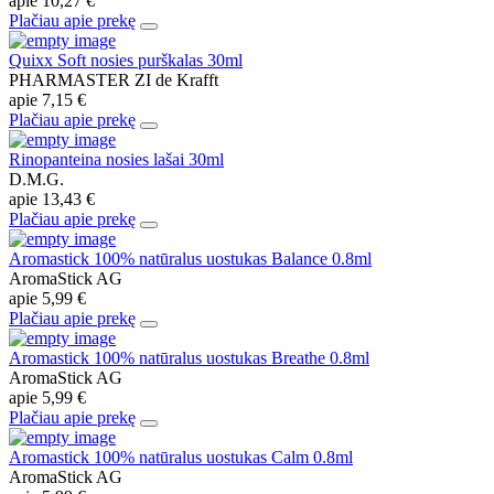
apie
10,27 €
Plačiau apie prekę
Quixx Soft nosies purškalas 30ml
PHARMASTER ZI de Krafft
apie
7,15 €
Plačiau apie prekę
Rinopanteina nosies lašai 30ml
D.M.G.
apie
13,43 €
Plačiau apie prekę
Aromastick 100% natūralus uostukas Balance 0.8ml
AromaStick AG
apie
5,99 €
Plačiau apie prekę
Aromastick 100% natūralus uostukas Breathe 0.8ml
AromaStick AG
apie
5,99 €
Plačiau apie prekę
Aromastick 100% natūralus uostukas Calm 0.8ml
AromaStick AG