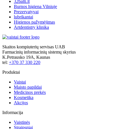
32balti.lt
Burnos higiena Vilniuje
Prezervatyvai
lubrikantai
Higienos pažymėjimas
Artdentistry klinika
Skaitos kompiuterių servisas UAB
Farmacinių informacinių sistemų skyrius
K.Petrausko 19A, Kaunas
tel:
+370 37 330 220
Produktai
Vaistai
Maisto papildai
Medicinos prekės
Kosmetika
Akcijos
Informacija
Vaistinės
Straipsniai