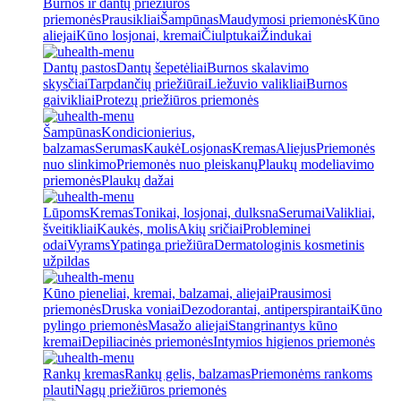
Burnos ir dantų priežiūros
priemonės
Prausikliai
Šampūnas
Maudymosi priemonės
Kūno
aliejai
Kūno losjonai, kremai
Čiulptukai
Žindukai
Dantų pastos
Dantų šepetėliai
Burnos skalavimo
skysčiai
Tarpdančių priežiūrai
Liežuvio valikliai
Burnos
gaivikliai
Protezų priežiūros priemonės
Šampūnas
Kondicionierius,
balzamas
Serumas
Kaukė
Losjonas
Kremas
Aliejus
Priemonės
nuo slinkimo
Priemonės nuo pleiskanų
Plaukų modeliavimo
priemonės
Plaukų dažai
Lūpoms
Kremas
Tonikai, losjonai, dulksna
Serumai
Valikliai,
šveitikliai
Kaukės, molis
Akių sričiai
Probleminei
odai
Vyrams
Ypatinga priežiūra
Dermatologinis kosmetinis
užpildas
Kūno pieneliai, kremai, balzamai, aliejai
Prausimosi
priemonės
Druska voniai
Dezodorantai, antiperspirantai
Kūno
pylingo priemonės
Masažo aliejai
Stangrinantys kūno
kremai
Depiliacinės priemonės
Intymios higienos priemonės
Rankų kremas
Rankų gelis, balzamas
Priemonėms rankoms
plauti
Nagų priežiūros priemonės