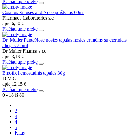
Plačiau apie prekę
Cosinus Sinuses and Nose purškalas 60ml
Pharmacy Laboratories s.c.
apie
6,50 €
Plačiau apie prekę
Dr. Muller PanteNose nosies tepalas nosies ertmėms su eteriniais
aliejais 7.5ml
Dr.Muller Pharma s.r.o.
apie
3,19 €
Plačiau apie prekę
Emofix hemostatinis tepalas 30g
D.M.G.
apie
12,15 €
Plačiau apie prekę
0 - 18 iš 80
1
2
3
4
5
Kitas