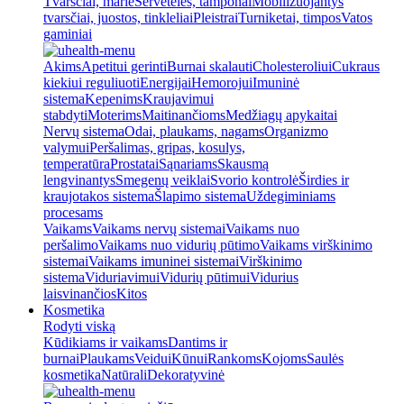
Tvarsčiai, marlė
Servetėlės, tamponai
Mobilizuojantys
tvarsčiai, juostos, tinkleliai
Pleistrai
Turniketai, timpos
Vatos
gaminiai
Akims
Apetitui gerinti
Burnai skalauti
Cholesteroliui
Cukraus
kiekiui reguliuoti
Energijai
Hemorojui
Imuninė
sistema
Kepenims
Kraujavimui
stabdyti
Moterims
Maitinančioms
Medžiagų apykaitai
Nervų sistema
Odai, plaukams, nagams
Organizmo
valymui
Peršalimas, gripas, kosulys,
temperatūra
Prostatai
Sąnariams
Skausmą
lengvinantys
Smegenų veiklai
Svorio kontrolė
Širdies ir
kraujotakos sistema
Šlapimo sistema
Uždegiminiams
procesams
Vaikams
Vaikams nervų sistemai
Vaikams nuo
peršalimo
Vaikams nuo vidurių pūtimo
Vaikams virškinimo
sistemai
Vaikams imuninei sistemai
Virškinimo
sistema
Viduriavimui
Vidurių pūtimui
Vidurius
laisvinančios
Kitos
Kosmetika
Rodyti viską
Kūdikiams ir vaikams
Dantims ir
burnai
Plaukams
Veidui
Kūnui
Rankoms
Kojoms
Saulės
kosmetika
Natūrali
Dekoratyvinė