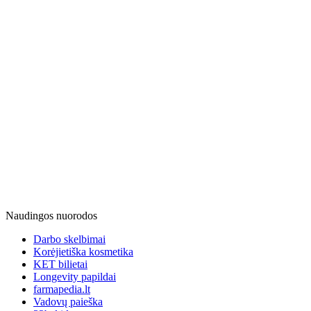
Naudingos nuorodos
Darbo skelbimai
Korėjietiška kosmetika
KET bilietai
Longevity papildai
farmapedia.lt
Vadovų paieška