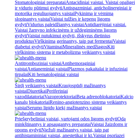
Stomatologiniai preparatai
Antacidiniai vaistai. Vaistai opaligei
ir vidurių pūtimui gydyti
Antispazminiai, anticholinerginiai ir
motoriką reguliuojantys vaistai
Pykinimą ir vėmimą
slopinantys vaistai
Vaistai tulžies ir kepenų ligoms
gydyti
Vidurius paleidžiantys vaistai
Antidiarėjiniai vaistai.
Vaistai žarnyno infekcinėms ir uždegiminėms ligoms
gydyti
Vaistai nutukimui gydyti, išskyrus dietinius
produktus
Virškinimą gerinantys, taip pat fermentai
Vaistai
diabetui gydyti
Vitaminai
Mineralinės medžiagos
Kiti
virškinimo sistemą ir metabolizmą veikiantys vaistai
Antitromboziniai vaistai
Antihemoraginiai
vaistai
Antianeminiai vaistai
Plazmos pakaitalai ir infuziniai
tirpalai
Kiti hematologiniai vaistai
Širdį veikiantys vaistai
Kraujospūdį mažinantys
vaistai
Diuretikai
Periferiniai
vazodilatatoriai
Vazoprotektoriai
Beta adrenoblokatoriai
Kalcio
kanalų blokatoriai
Renino-angiotenzino sistemą veikiantys
vaistai
Serumo lipidų kiekį mažinantys vaistai
Priešgrybeliniai vaistai, vartojami odos ligoms gydyti
Odą
minkštinantys ir apsaugantys preparatai
Vaistai žaizdoms ir
opoms gydyti
Niežulį mažinantys vaistai, taip pat
antihistamininiai vaistai, anestetikai ir kt.
Vaistai psoriazei