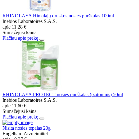
RHINOLAYA Himalajų druskos nosies purškalas 100ml
Inebios Laboratoires S.A.S.
apie
11,28 €
Sumažėjusi kaina
Plačiau apie prekę
RHINOLAYA PROTECT nosies purškalas (izotoninis) 50ml
Inebios Laboratoires S.A.S.
apie
11,60 €
Sumažėjusi kaina
Plačiau apie prekę
Nisita nosies tepalas 20g
Engelhard Arzneimittel