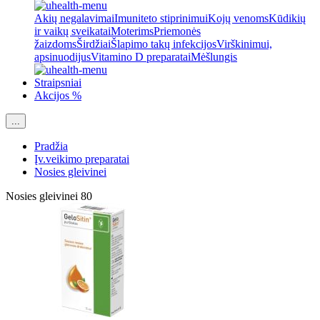
Akių negalavimai
Imuniteto stiprinimui
Kojų venoms
Kūdikių
ir vaikų sveikatai
Moterims
Priemonės
žaizdoms
Širdžiai
Šlapimo takų infekcijos
Virškinimui,
apsinuodijus
Vitamino D preparatai
Mėšlungis
Straipsniai
Akcijos %
...
Pradžia
Įv.veikimo preparatai
Nosies gleivinei
Nosies gleivinei
80