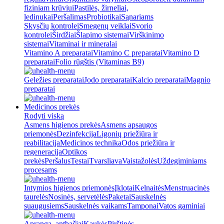
fiziniam krūviui
Pastilės, žirneliai,
ledinukai
Peršalimas
Probiotikai
Sąnariams
Skysčių kontrolei
Smegenų veiklai
Svorio
kontrolei
Širdžiai
Šlapimo sistemai
Virškinimo
sistemai
Vitaminai ir mineralai
Vitamino A preparatai
Vitamino C preparatai
Vitamino D
preparatai
Folio rūgštis (Vitaminas B9)
Geležies preparatai
Jodo preparatai
Kalcio preparatai
Magnio
preparatai
Medicinos prekės
Rodyti viską
Asmens higienos prekės
Asmens apsaugos
priemonės
Dezinfekcija
Ligonių priežiūra ir
reabilitacija
Medicinos technika
Odos priežiūra ir
regeneracija
Optikos
prekės
Peršalus
Testai
Tvarsliava
Vaistažolės
Uždegiminiams
procesams
Intymios higienos priemonės
Įklotai
Kelnaitės
Menstruacinės
taurelės
Nosinės, servetėlės
Paketai
Sauskelnės
suaugusiems
Sauskelnės vaikams
Tamponai
Vatos gaminiai
Apranga, antbačiai
Kaukės
Pirštinės,