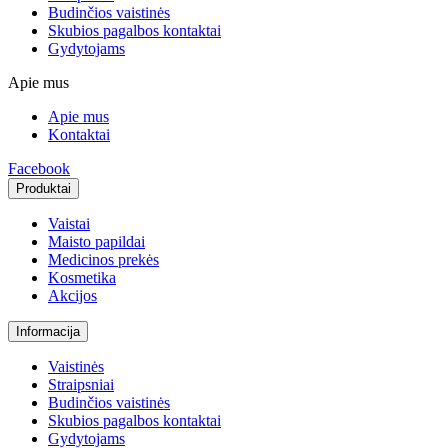
Budinčios vaistinės
Skubios pagalbos kontaktai
Gydytojams
Apie mus
Apie mus
Kontaktai
Facebook
Produktai
Vaistai
Maisto papildai
Medicinos prekės
Kosmetika
Akcijos
Informacija
Vaistinės
Straipsniai
Budinčios vaistinės
Skubios pagalbos kontaktai
Gydytojams