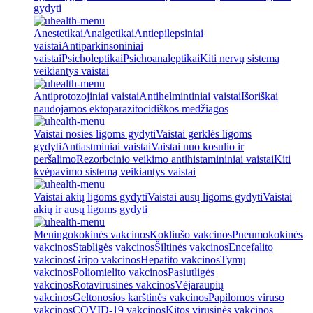
gydyti
Anestetikai
Analgetikai
Antiepilepsiniai
vaistai
Antiparkinsoniniai
vaistai
Psicholeptikai
Psichoanaleptikai
Kiti nervų sistemą
veikiantys vaistai
Antiprotozojiniai vaistai
Antihelmintiniai vaistai
Išoriškai
naudojamos ektoparazitocidiškos medžiagos
Vaistai nosies ligoms gydyti
Vaistai gerklės ligoms
gydyti
Antiastminiai vaistai
Vaistai nuo kosulio ir
peršalimo
Rezorbcinio veikimo antihistamininiai vaistai
Kiti
kvėpavimo sistemą veikiantys vaistai
Vaistai akių ligoms gydyti
Vaistai ausų ligoms gydyti
Vaistai
akių ir ausų ligoms gydyti
Meningokokinės vakcinos
Kokliušo vakcinos
Pneumokokinės
vakcinos
Stabligės vakcinos
Šiltinės vakcinos
Encefalito
vakcinos
Gripo vakcinos
Hepatito vakcinos
Tymų
vakcinos
Poliomielito vakcinos
Pasiutligės
vakcinos
Rotavirusinės vakcinos
Vėjaraupių
vakcinos
Geltonosios karštinės vakcinos
Papilomos viruso
vakcinos
COVID-19 vakcinos
Kitos virusinės vakcinos