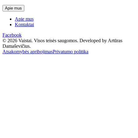
Apie mus
Apie mus
Kontaktai
Facebook
© 2026 Vaistai. Visos teisės saugomos.
Developed by Artūras
Damaševičius.
Atsakomybės apribojimas
Privatumo politika