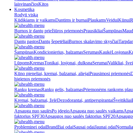
laisvinančios
Kitos
Kosmetika
Rodyti viską
Kūdikiams ir vaikams
Dantims ir burnai
Plaukams
Veidui
Kūnui
R
Burnos ir dantų priežiūros priemonės
Prausikliai
Šampūnas
Maud
Dantų pastos
Dantų šepetėliai
Burnos skalavimo skysčiai
Tarpdan
Šampūnas
Kondicionierius, balzamas
Serumas
Kaukė
Losjonas
K
Lūpoms
Kremas
Tonikai, losjonai, dulksna
Serumai
Valikliai, švei
Kūno pieneliai, kremai, balzamai, aliejai
Prausimosi priemonės
D
higienos priemonės
Rankų kremas
Rankų gelis, balzamas
Priemonėms rankoms plaut
Kremai, balzamai, želė
Dezodorantai, antiperspirantai
Šveitikliai
Apsauga nuo saulės
Po įdegio
Apsauga nuo saulės vaikams
Apsa
faktorius SPF30
Apsaugos nuo saulės faktorius SPF20
Apsaugos
Probleminei odai
Brandžiai odai
Sausai odai
Jaunai odai
Normalia