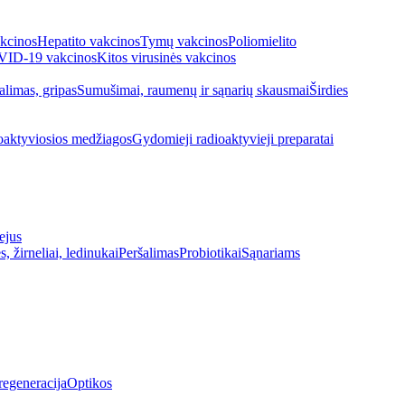
kcinos
Hepatito vakcinos
Tymų vakcinos
Poliomielito
ID-19 vakcinos
Kitos virusinės vakcinos
alimas, gripas
Sumušimai, raumenų ir sąnarių skausmai
Širdies
oaktyviosios medžiagos
Gydomieji radioaktyvieji preparatai
ejus
s, žirneliai, ledinukai
Peršalimas
Probiotikai
Sąnariams
regeneracija
Optikos