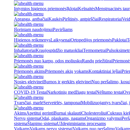
Intymios higienos priemonės
Įklotai
Kelnaitės
Menstruacinės taur
Apranga, antbačiai
Kaukės
Pirštinės, antpirščiai
Respiratoriai
Veid
Išoriniam naudojimui
Paviršiams
Higienos reikmenys
Laikysenai
Ortopedijos priemonės
Paklotai
T
Inhaliatoriai
Kraujospūdžio matuokliai
Termometrai
Pulsoksimetr
Priemonės nuo karpų, odos moliuskų
Randų priežiūrai
Priemonė
Priemonės akims
Priemonės akių vokams
Kontaktiniai lęšiai
Prie
Nosies gleivinei
Burnos ir gerklės gleivinei
Nuo peršalimo, kosu
COVID-19 Testai
Narkotinių medžiagų testai
Nėštumo testai
Ovul
Tvarsčiai, marlė
Servetėlės, tamponai
Mobilizuojantys tvarsčiai, j
Akims
Apetitui gerinti
Burnai skalauti
Cholesteroliui
Cukraus kiek
Nervų sistema
Odai, plaukams, nagams
Organizmo valymui
Perš
sistema
Šlapimo sistema
Uždegiminiams procesams
Vaikams
Vaikams nervų sistemai
Vaikams nuo peršalimo
Vaikams