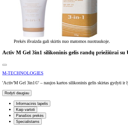
Prekės išvaizda gali skirtis nuo matomos nuotraukoje.
Activ M Gel 3in1 silikoninis gelis randų priežiūrai s
M-TECHNOLOGIES
'Activ'M Gel 3in1©' – naujos kartos silikoninis gelis skirtas gydyti ir
Rodyti daugiau
Informacinis lapelis
Kaip vartoti
Panašios prekės
Specialistams