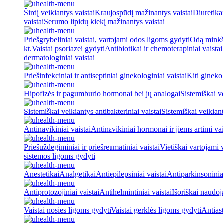
Širdį veikiantys vaistai
Kraujospūdį mažinantys vaistai
Diuretika
vaistai
Serumo lipidų kiekį mažinantys vaistai
Priešgrybeliniai vaistai, vartojami odos ligoms gydyti
Odą minkšt
kt.
Vaistai psoriazei gydyti
Antibiotikai ir chemoterapiniai vaista
dermatologiniai vaistai
Priešinfekciniai ir antiseptiniai ginekologiniai vaistai
Kiti ginekol
Hipofizės ir pagumburio hormonai bei jų analogai
Sistemiškai v
Sistemiškai veikiantys antibakteriniai vaistai
Sistemiškai veikiant
Antinavikiniai vaistai
Antinavikiniai hormonai ir jiems artimi vai
Priešuždegiminiai ir priešreumatiniai vaistai
Vietiškai vartojami 
sistemos ligoms gydyti
Anestetikai
Analgetikai
Antiepilepsiniai vaistai
Antiparkinsoniniai
Antiprotozojiniai vaistai
Antihelmintiniai vaistai
Išoriškai naudo
Vaistai nosies ligoms gydyti
Vaistai gerklės ligoms gydyti
Antiast