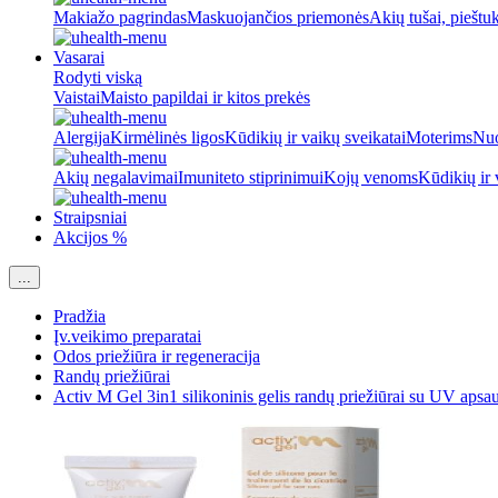
Makiažo pagrindas
Maskuojančios priemonės
Akių tušai, pieštu
Vasarai
Rodyti viską
Vaistai
Maisto papildai ir kitos prekės
Alergija
Kirmėlinės ligos
Kūdikių ir vaikų sveikatai
Moterims
Nuo
Akių negalavimai
Imuniteto stiprinimui
Kojų venoms
Kūdikių ir 
Straipsniai
Akcijos %
...
Pradžia
Įv.veikimo preparatai
Odos priežiūra ir regeneracija
Randų priežiūrai
Activ M Gel 3in1 silikoninis gelis randų priežiūrai su UV apsa