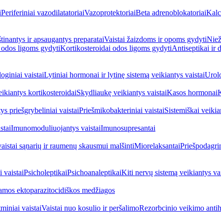
i
Periferiniai vazodilatatoriai
Vazoprotektoriai
Beta adrenoblokatoriai
Kalc
inantys ir apsaugantys preparatai
Vaistai žaizdoms ir opoms gydyti
Niež
i odos ligoms gydyti
Kortikosteroidai odos ligoms gydyti
Antiseptikai ir
oginiai vaistai
Lytiniai hormonai ir lytinę sistemą veikiantys vaistai
Urolo
eikiantys kortikosteroidai
Skydliaukę veikiantys vaistai
Kasos hormonai
K
ys priešgrybeliniai vaistai
Priešmikobakteriniai vaistai
Sistemiškai veikian
stai
Imunomoduliuojantys vaistai
Imunosupresantai
vaistai sąnarių ir raumenų skausmui malšinti
Miorelaksantai
Priešpodagrin
 vaistai
Psicholeptikai
Psichoanaleptikai
Kiti nervų sistemą veikiantys vai
jamos ektoparazitocidiškos medžiagos
miniai vaistai
Vaistai nuo kosulio ir peršalimo
Rezorbcinio veikimo antihi