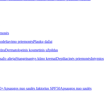
emonės
odeliavimo priemonės
Plaukų dažai
iūra
Dermatologinis kosmetinis užpildas
ažo aliejai
Stangrinantys kūno kremai
Depiliacinės priemonės
Intymios
50+
Apsaugos nuo saulės faktorius SPF50
Apsaugos nuo saulės