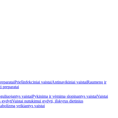
reparatai
Priešinfekciniai vaistai
Antinavikiniai vaistai
Raumenų ir
i preparatai
guliuojantys vaistai
Pykinimą ir vėmimą slopinantys vaistai
Vaistai
s gydyti
Vaistai nutukimui gydyti, išskyrus dietinius
tabolizmą veikiantys vaistai