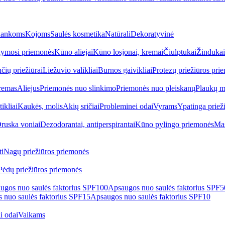
ankoms
Kojoms
Saulės kosmetika
Natūrali
Dekoratyvinė
ymosi priemonės
Kūno aliejai
Kūno losjonai, kremai
Čiulptukai
Žindukai
čių priežiūrai
Liežuvio valikliai
Burnos gaivikliai
Protezų priežiūros pri
remas
Aliejus
Priemonės nuo slinkimo
Priemonės nuo pleiskanų
Plaukų m
tikliai
Kaukės, molis
Akių sričiai
Probleminei odai
Vyrams
Ypatinga priež
ruska voniai
Dezodorantai, antiperspirantai
Kūno pylingo priemonės
Mas
i
Nagų priežiūros priemonės
Pėdų priežiūros priemonės
ugos nuo saulės faktorius SPF100
Apsaugos nuo saulės faktorius SPF
 nuo saulės faktorius SPF15
Apsaugos nuo saulės faktorius SPF10
i odai
Vaikams