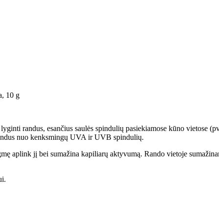
a, 10 g
 lyginti randus, esančius saulės spindulių pasiekiamose kūno vietose (pv
 randus nuo kenksmingų UVA ir UVB spindulių.
gmę aplink jį bei sumažina kapiliarų aktyvumą. Rando vietoje sumažinam
ui.