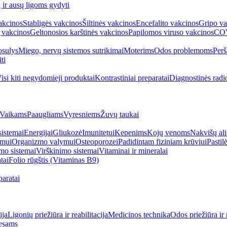
ų ir ausų ligoms gydyti
akcinos
Stabligės vakcinos
Šiltinės vakcinos
Encefalito vakcinos
Gripo va
 vakcinos
Geltonosios karštinės vakcinos
Papilomos viruso vakcinos
COV
sulys
Miego, nervų sistemos sutrikimai
Moterims
Odos problemoms
Perš
ti
isi kiti negydomieji produktai
Kontrastiniai preparatai
Diagnostinės radi
Vaikams
Paaugliams
Vyresniems
Žuvų taukai
sistemai
Energijai
Gliukozė
Imunitetui
Kepenims
Kojų venoms
Nakvišų ali
imui
Organizmo valymui
Osteoporozei
Padidintam fiziniam krūviui
Pastilė
mo sistemai
Virškinimo sistemai
Vitaminai ir mineralai
tai
Folio rūgštis (Vitaminas B9)
aratai
ija
Ligonių priežiūra ir reabilitacija
Medicinos technika
Odos priežiūra ir 
esams