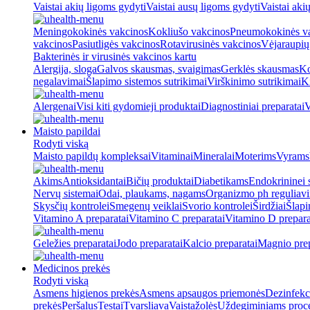
Vaistai akių ligoms gydyti
Vaistai ausų ligoms gydyti
Vaistai aki
Meningokokinės vakcinos
Kokliušo vakcinos
Pneumokokinės v
vakcinos
Pasiutligės vakcinos
Rotavirusinės vakcinos
Vėjaraupių
Bakterinės ir virusinės vakcinos kartu
Alergija, sloga
Galvos skausmas, svaigimas
Gerklės skausmas
Ko
negalavimai
Šlapimo sistemos sutrikimai
Virškinimo sutrikimai
Ki
Alergenai
Visi kiti gydomieji produktai
Diagnostiniai preparatai
V
Maisto papildai
Rodyti viską
Maisto papildų kompleksai
Vitaminai
Mineralai
Moterims
Vyrams
Akims
Antioksidantai
Bičių produktai
Diabetikams
Endokrininei 
Nervų sistemai
Odai, plaukams, nagams
Organizmo ph reguliav
Skysčių kontrolei
Smegenų veiklai
Svorio kontrolei
Širdžiai
Šlapi
Vitamino A preparatai
Vitamino C preparatai
Vitamino D prepara
Geležies preparatai
Jodo preparatai
Kalcio preparatai
Magnio prep
Medicinos prekės
Rodyti viską
Asmens higienos prekės
Asmens apsaugos priemonės
Dezinfekc
prekės
Peršalus
Testai
Tvarsliava
Vaistažolės
Uždegiminiams proc