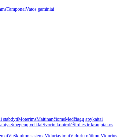
ams
Tamponai
Vatos gaminiai
 stabdyti
Moterims
Maitinančioms
Medžiagų apykaitai
antys
Smegenų veiklai
Svorio kontrolė
Širdies ir kraujotakos
emai
Virškinimo sistema
Viduriavimui
Vidurių pūtimui
Vidurius