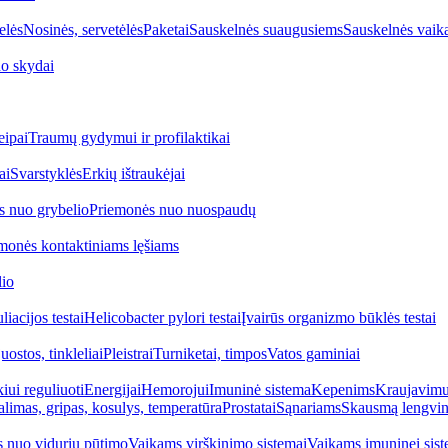
elės
Nosinės, servetėlės
Paketai
Sauskelnės suaugusiems
Sauskelnės vaik
o skydai
eipai
Traumų gydymui ir profilaktikai
ai
Svarstyklės
Erkių ištraukėjai
s nuo grybelio
Priemonės nuo nuospaudų
monės kontaktiniams lęšiams
lio
iacijos testai
Helicobacter pylori testai
Įvairūs organizmo būklės testai
uostos, tinkleliai
Pleistrai
Turniketai, timpos
Vatos gaminiai
iui reguliuoti
Energijai
Hemorojui
Imuninė sistema
Kepenims
Kraujavimui
alimas, gripas, kosulys, temperatūra
Prostatai
Sąnariams
Skausmą lengvin
 nuo vidurių pūtimo
Vaikams virškinimo sistemai
Vaikams imuninei sist