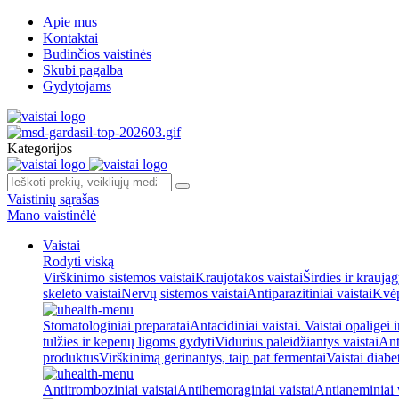
Apie mus
Kontaktai
Budinčios vaistinės
Skubi pagalba
Gydytojams
Kategorijos
Vaistinių sąrašas
Mano vaistinėlė
Vaistai
Rodyti viską
Virškinimo sistemos vaistai
Kraujotakos vaistai
Širdies ir kraujag
skeleto vaistai
Nervų sistemos vaistai
Antiparazitiniai vaistai
Kvėp
Stomatologiniai preparatai
Antacidiniai vaistai. Vaistai opaligei 
tulžies ir kepenų ligoms gydyti
Vidurius paleidžiantys vaistai
Ant
produktus
Virškinimą gerinantys, taip pat fermentai
Vaistai diabe
Antitromboziniai vaistai
Antihemoraginiai vaistai
Antianeminiai v