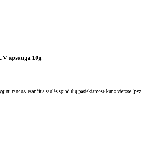
u UV apsauga 10g
 lyginti randus, esančius saulės spindulių pasiekiamose kūno vietose (pvz