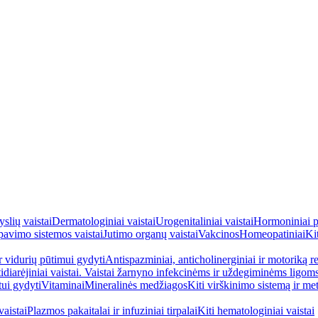
yslių vaistai
Dermatologiniai vaistai
Urogenitaliniai vaistai
Hormoniniai p
avimo sistemos vaistai
Jutimo organų vaistai
Vakcinos
Homeopatiniai
Kit
ir vidurių pūtimui gydyti
Antispazminiai, anticholinerginiai ir motoriką re
idiarėjiniai vaistai. Vaistai žarnyno infekcinėms ir uždegiminėms ligom
tui gydyti
Vitaminai
Mineralinės medžiagos
Kiti virškinimo sistemą ir me
aistai
Plazmos pakaitalai ir infuziniai tirpalai
Kiti hematologiniai vaistai