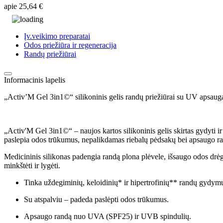
apie
25,64 €
Įv.veikimo preparatai
Odos priežiūra ir regeneracija
Randų priežiūrai
Informacinis lapelis
„Activ’M Gel 3in1©“ silikoninis gelis randų priežiūrai su UV apsaug
„Activ'M Gel 3in1©“ – naujos kartos silikoninis gelis skirtas gydyti ir
paslepia odos trūkumus, nepalikdamas riebalų pėdsakų bei apsaugo
Medicininis silikonas padengia randą plona plėvele, išsaugo odos drė
minkštėti ir lygėti.
Tinka uždegiminių, keloidinių* ir hipertrofinių** randų gydym
Su atspalviu – padeda paslėpti odos trūkumus.
Apsaugo randą nuo UVA (SPF25) ir UVB spindulių.