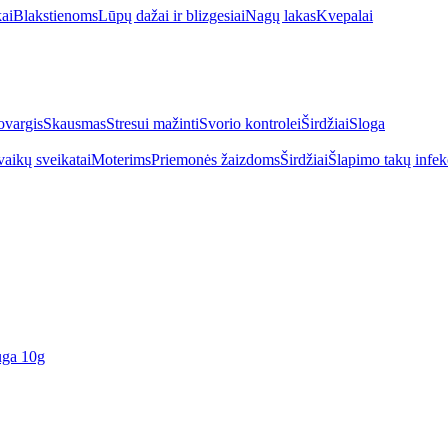
kai
Blakstienoms
Lūpų dažai ir blizgesiai
Nagų lakas
Kvepalai
vargis
Skausmas
Stresui mažinti
Svorio kontrolei
Širdžiai
Sloga
vaikų sveikatai
Moterims
Priemonės žaizdoms
Širdžiai
Šlapimo takų infek
uga 10g