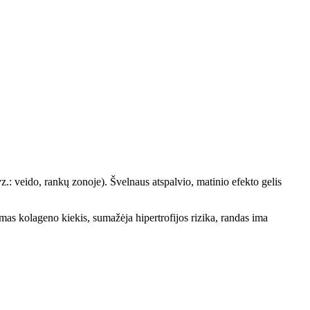
z.: veido, rankų zonoje). Švelnaus atspalvio, matinio efekto gelis
as kolageno kiekis, sumažėja hipertrofijos rizika, randas ima