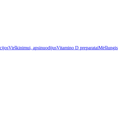
cijos
Virškinimui, apsinuodijus
Vitamino D preparatai
Mėšlungis