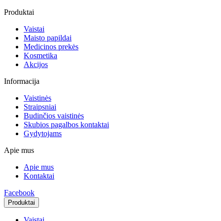
Produktai
Vaistai
Maisto papildai
Medicinos prekės
Kosmetika
Akcijos
Informacija
Vaistinės
Straipsniai
Budinčios vaistinės
Skubios pagalbos kontaktai
Gydytojams
Apie mus
Apie mus
Kontaktai
Facebook
Produktai
Vaistai