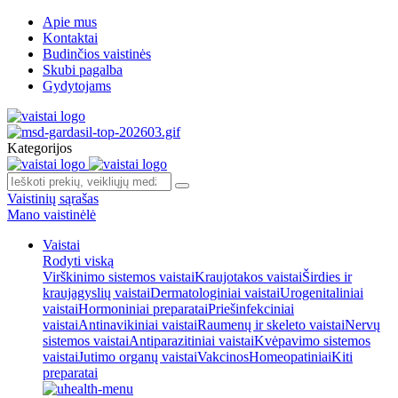
Apie mus
Kontaktai
Budinčios vaistinės
Skubi pagalba
Gydytojams
Kategorijos
Vaistinių sąrašas
Mano vaistinėlė
Vaistai
Rodyti viską
Virškinimo sistemos vaistai
Kraujotakos vaistai
Širdies ir
kraujagyslių vaistai
Dermatologiniai vaistai
Urogenitaliniai
vaistai
Hormoniniai preparatai
Priešinfekciniai
vaistai
Antinavikiniai vaistai
Raumenų ir skeleto vaistai
Nervų
sistemos vaistai
Antiparazitiniai vaistai
Kvėpavimo sistemos
vaistai
Jutimo organų vaistai
Vakcinos
Homeopatiniai
Kiti
preparatai