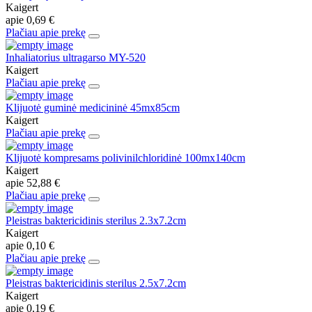
Kaigert
apie
0,69 €
Plačiau apie prekę
Inhaliatorius ultragarso MY-520
Kaigert
Plačiau apie prekę
Klijuotė guminė medicininė 45mx85cm
Kaigert
Plačiau apie prekę
Klijuotė kompresams polivinilchloridinė 100mx140cm
Kaigert
apie
52,88 €
Plačiau apie prekę
Pleistras baktericidinis sterilus 2.3x7.2cm
Kaigert
apie
0,10 €
Plačiau apie prekę
Pleistras baktericidinis sterilus 2.5x7.2cm
Kaigert
apie
0,19 €