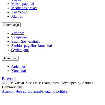
Maisto papildai
Medicinos prekės
Kosmetika
Akcijos
Informacija
Vaistinės
Straipsniai
Budinčios vaistinės
Skubios pagalbos kontaktai
Gydytojams
Apie mus
Apie mus
Kontaktai
Facebook
© 2026 Vaistai. Visos teisės saugomos.
Developed by Artūras
Damaševičius.
Atsakomybės apribojimas
Privatumo politika