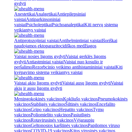
gydyti
Anestetikai
Analgetikai
Antiepilepsiniai
vaistai
Antiparkinsoniniai
vaistai
Psicholeptikai
Psichoanaleptikai
Kiti nervų sistemą
veikiantys vaistai
Antiprotozojiniai vaistai
Antihelmintiniai vaistai
Išoriškai
naudojamos ektoparazitocidiškos medžiagos
Vaistai nosies ligoms gydyti
Vaistai gerklės ligoms
gydyti
Antiastminiai vaistai
Vaistai nuo kosulio ir
peršalimo
Rezorbcinio veikimo antihistamininiai vaistai
Kiti
kvėpavimo sistemą veikiantys vaistai
Vaistai akių ligoms gydyti
Vaistai ausų ligoms gydyti
Vaistai
akių ir ausų ligoms gydyti
Meningokokinės vakcinos
Kokliušo vakcinos
Pneumokokinės
vakcinos
Stabligės vakcinos
Šiltinės vakcinos
Encefalito
vakcinos
Gripo vakcinos
Hepatito vakcinos
Tymų
vakcinos
Poliomielito vakcinos
Pasiutligės
vakcinos
Rotavirusinės vakcinos
Vėjaraupių
vakcinos
Geltonosios karštinės vakcinos
Papilomos viruso
vakcinos
COVID-19 vakcinos
Kitos virusinės vakcinos