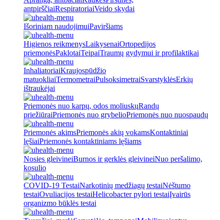
antpirščiai
Respiratoriai
Veido skydai
Išoriniam naudojimui
Paviršiams
Higienos reikmenys
Laikysenai
Ortopedijos
priemonės
Paklotai
Teipai
Traumų gydymui ir profilaktikai
Inhaliatoriai
Kraujospūdžio
matuokliai
Termometrai
Pulsoksimetrai
Svarstyklės
Erkių
ištraukėjai
Priemonės nuo karpų, odos moliuskų
Randų
priežiūrai
Priemonės nuo grybelio
Priemonės nuo nuospaudų
Priemonės akims
Priemonės akių vokams
Kontaktiniai
lęšiai
Priemonės kontaktiniams lęšiams
Nosies gleivinei
Burnos ir gerklės gleivinei
Nuo peršalimo,
kosulio
COVID-19 Testai
Narkotinių medžiagų testai
Nėštumo
testai
Ovuliacijos testai
Helicobacter pylori testai
Įvairūs
organizmo būklės testai