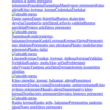
Burnos ir dantų priežiūros
priemonės
Prausikliai
Šampūnas
Maudymosi priemonės
Kūno
aliejai
Kūno losjonai, kremai
Čiulptukai
Žindukai
Dantų pastos
Dantų šepetėliai
Burnos skalavimo
skysčiai
Tarpdančių priežiūrai
Liežuvio valikliai
Burnos
gaivikliai
Protezų priežiūros priemonės
Šampūnas
Kondicionierius,
balzamas
Serumas
Kaukė
Losjonas
Kremas
Aliejus
Priemonės
nuo slinkimo
Priemonės nuo pleiskanų
Plaukų modeliavimo
priemonės
Plaukų dažai
Lūpoms
Kremas
Tonikai, losjonai, dulksna
Serumai
Valikliai,
šveitikliai
Kaukės, molis
Akių sričiai
Probleminei
odai
Vyrams
Ypatinga priežiūra
Dermatologinis kosmetinis
užpildas
Kūno pieneliai, kremai, balzamai, aliejai
Prausimosi
priemonės
Druska voniai
Dezodorantai, antiperspirantai
Kūno
pylingo priemonės
Masažo aliejai
Stangrinantys kūno
kremai
Depiliacinės priemonės
Intymios higienos priemonės
Rankų kremas
Rankų gelis, balzamas
Priemonėms rankoms
plauti
Nagų priežiūros priemonės