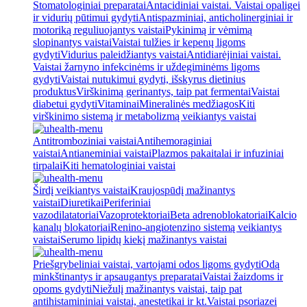
Stomatologiniai preparatai
Antacidiniai vaistai. Vaistai opaligei
ir vidurių pūtimui gydyti
Antispazminiai, anticholinerginiai ir
motoriką reguliuojantys vaistai
Pykinimą ir vėmimą
slopinantys vaistai
Vaistai tulžies ir kepenų ligoms
gydyti
Vidurius paleidžiantys vaistai
Antidiarėjiniai vaistai.
Vaistai žarnyno infekcinėms ir uždegiminėms ligoms
gydyti
Vaistai nutukimui gydyti, išskyrus dietinius
produktus
Virškinimą gerinantys, taip pat fermentai
Vaistai
diabetui gydyti
Vitaminai
Mineralinės medžiagos
Kiti
virškinimo sistemą ir metabolizmą veikiantys vaistai
Antitromboziniai vaistai
Antihemoraginiai
vaistai
Antianeminiai vaistai
Plazmos pakaitalai ir infuziniai
tirpalai
Kiti hematologiniai vaistai
Širdį veikiantys vaistai
Kraujospūdį mažinantys
vaistai
Diuretikai
Periferiniai
vazodilatatoriai
Vazoprotektoriai
Beta adrenoblokatoriai
Kalcio
kanalų blokatoriai
Renino-angiotenzino sistemą veikiantys
vaistai
Serumo lipidų kiekį mažinantys vaistai
Priešgrybeliniai vaistai, vartojami odos ligoms gydyti
Odą
minkštinantys ir apsaugantys preparatai
Vaistai žaizdoms ir
opoms gydyti
Niežulį mažinantys vaistai, taip pat
antihistamininiai vaistai, anestetikai ir kt.
Vaistai psoriazei