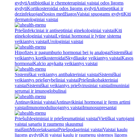
gydyti
Antibiotikai ir chemoterapiniai vaistai odos ligoms
gydyti
Kortikosteroidai odos ligoms gydyti
Antiseptikai ir
dezinfekuojančiosios medžiagos
Vaistai spuogams gydyti
Kiti
dermatologiniai vaistai
Priešinfekciniai ir antiseptiniai ginekologiniai vaistai
Kiti
ginekologiniai vaistai
Lytiniai hormonai ir lytinę sistemą
veikiantys vaistai
Urologiniai vaistai
Hipofizės ir pagumburio hormonai bei jų analogai
Sistemiškai
veikiantys kortikosteroidai
Skydliaukę veikiantys vaistai
Kasos
hormonai
Kalcio apykaitą veikiantys vaistai
Sistemiškai veikiantys antibakteriniai vaistai
Sistemiškai
veikiantys priešgrybeliniai vaistai
Priešmikobakteriniai
vaistai
Sistemiškai veikiantys priešvirusiniai vaistai
Imuniniai
serumai ir imunoglobulinai
Antinavikiniai vaistai
Antinavikiniai hormonai ir jiems artimi
vaistai
Imunomoduliuojantys vaistai
Imunosupresantai
Priešuždegiminiai ir priešreumatiniai vaistai
Vietiškai vartojami
vaistai sąnarių ir raumenų skausmui
malšinti
Miorelaksantai
Priešpodagriniai vaistai
Vaistai kaulų
ligoms gydyti
Kiti vaistai kaulų ir raumenų sistemos ligoms