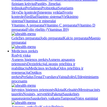
fiziniam krūviui
Pastilės, žirneliai,
ledinukai
Peršalimas
Probiotikai
Sąnariams
Skysčių kontrolei
Smegenų veiklai
Svorio
kontrolei
Širdžiai
Šlapimo sistemai
Virškinimo
sistemai
Vitaminai ir mineralai
Vitamino A preparatai
Vitamino C preparatai
Vitamino D
preparatai
Folio rūgštis (Vitaminas B9)
Geležies preparatai
Jodo preparatai
Kalcio preparatai
Magnio
preparatai
Medicinos prekės
Rodyti viską
Asmens higienos prekės
Asmens apsaugos
priemonės
Dezinfekcija
Ligonių priežiūra ir
reabilitacija
Medicinos technika
Odos priežiūra ir
regeneracija
Optikos
prekės
Peršalus
Testai
Tvarsliava
Vaistažolės
Uždegiminiams
procesams
Intymios higienos priemonės
Įklotai
Kelnaitės
Menstruacinės
taurelės
Nosinės, servetėlės
Paketai
Sauskelnės
suaugusiems
Sauskelnės vaikams
Tamponai
Vatos gaminiai
Apranga, antbačiai
Kaukės
Pirštinės,