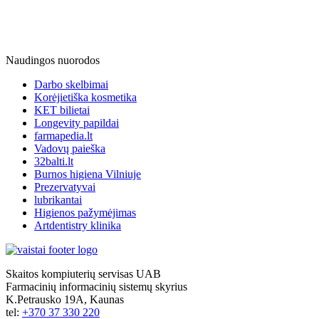
Naudingos nuorodos
Darbo skelbimai
Korėjietiška kosmetika
KET bilietai
Longevity papildai
farmapedia.lt
Vadovų paieška
32balti.lt
Burnos higiena Vilniuje
Prezervatyvai
lubrikantai
Higienos pažymėjimas
Artdentistry klinika
Skaitos kompiuterių servisas UAB
Farmacinių informacinių sistemų skyrius
K.Petrausko 19A, Kaunas
tel:
+370 37 330 220