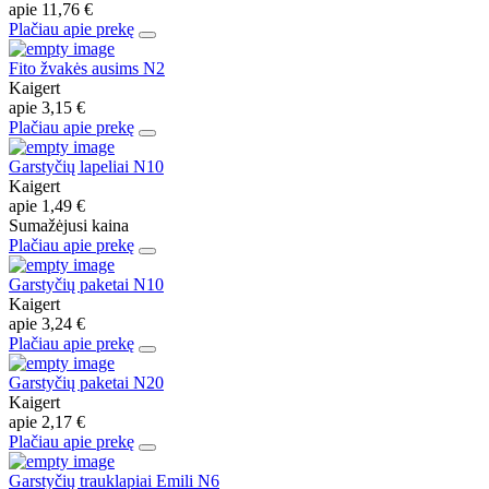
apie
11,76 €
Plačiau apie prekę
Fito žvakės ausims N2
Kaigert
apie
3,15 €
Plačiau apie prekę
Garstyčių lapeliai N10
Kaigert
apie
1,49 €
Sumažėjusi kaina
Plačiau apie prekę
Garstyčių paketai N10
Kaigert
apie
3,24 €
Plačiau apie prekę
Garstyčių paketai N20
Kaigert
apie
2,17 €
Plačiau apie prekę
Garstyčių trauklapiai Emili N6