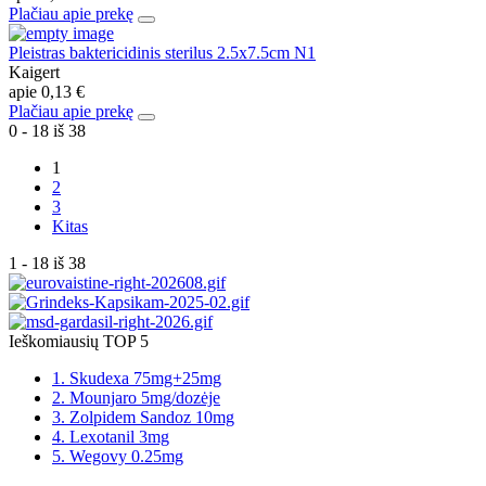
Plačiau apie prekę
Pleistras baktericidinis sterilus 2.5x7.5cm N1
Kaigert
apie
0,13 €
Plačiau apie prekę
0 - 18 iš 38
1
2
3
Kitas
1 - 18 iš 38
Ieškomiausių TOP 5
1. Skudexa 75mg+25mg
2. Mounjaro 5mg/dozėje
3. Zolpidem Sandoz 10mg
4. Lexotanil 3mg
5. Wegovy 0.25mg