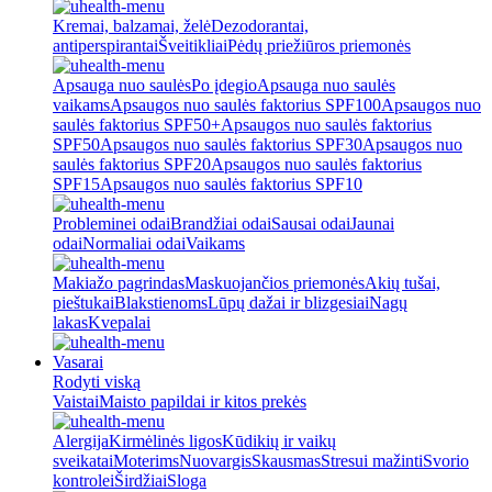
Kremai, balzamai, želė
Dezodorantai,
antiperspirantai
Šveitikliai
Pėdų priežiūros priemonės
Apsauga nuo saulės
Po įdegio
Apsauga nuo saulės
vaikams
Apsaugos nuo saulės faktorius SPF100
Apsaugos nuo
saulės faktorius SPF50+
Apsaugos nuo saulės faktorius
SPF50
Apsaugos nuo saulės faktorius SPF30
Apsaugos nuo
saulės faktorius SPF20
Apsaugos nuo saulės faktorius
SPF15
Apsaugos nuo saulės faktorius SPF10
Probleminei odai
Brandžiai odai
Sausai odai
Jaunai
odai
Normaliai odai
Vaikams
Makiažo pagrindas
Maskuojančios priemonės
Akių tušai,
pieštukai
Blakstienoms
Lūpų dažai ir blizgesiai
Nagų
lakas
Kvepalai
Vasarai
Rodyti viską
Vaistai
Maisto papildai ir kitos prekės
Alergija
Kirmėlinės ligos
Kūdikių ir vaikų
sveikatai
Moterims
Nuovargis
Skausmas
Stresui mažinti
Svorio
kontrolei
Širdžiai
Sloga