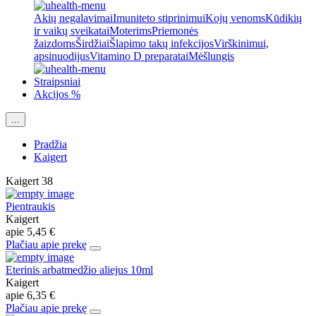
Akių negalavimai
Imuniteto stiprinimui
Kojų venoms
Kūdikių
ir vaikų sveikatai
Moterims
Priemonės
žaizdoms
Širdžiai
Šlapimo takų infekcijos
Virškinimui,
apsinuodijus
Vitamino D preparatai
Mėšlungis
Straipsniai
Akcijos %
...
Pradžia
Kaigert
Kaigert
38
Pientraukis
Kaigert
apie
5,45 €
Plačiau apie prekę
Eterinis arbatmedžio aliejus 10ml
Kaigert
apie
6,35 €
Plačiau apie prekę