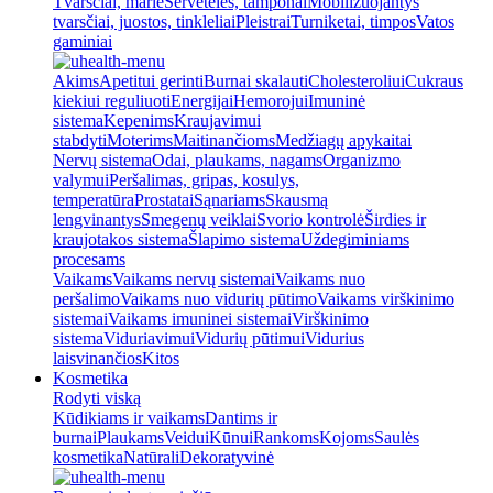
Tvarsčiai, marlė
Servetėlės, tamponai
Mobilizuojantys
tvarsčiai, juostos, tinkleliai
Pleistrai
Turniketai, timpos
Vatos
gaminiai
Akims
Apetitui gerinti
Burnai skalauti
Cholesteroliui
Cukraus
kiekiui reguliuoti
Energijai
Hemorojui
Imuninė
sistema
Kepenims
Kraujavimui
stabdyti
Moterims
Maitinančioms
Medžiagų apykaitai
Nervų sistema
Odai, plaukams, nagams
Organizmo
valymui
Peršalimas, gripas, kosulys,
temperatūra
Prostatai
Sąnariams
Skausmą
lengvinantys
Smegenų veiklai
Svorio kontrolė
Širdies ir
kraujotakos sistema
Šlapimo sistema
Uždegiminiams
procesams
Vaikams
Vaikams nervų sistemai
Vaikams nuo
peršalimo
Vaikams nuo vidurių pūtimo
Vaikams virškinimo
sistemai
Vaikams imuninei sistemai
Virškinimo
sistema
Viduriavimui
Vidurių pūtimui
Vidurius
laisvinančios
Kitos
Kosmetika
Rodyti viską
Kūdikiams ir vaikams
Dantims ir
burnai
Plaukams
Veidui
Kūnui
Rankoms
Kojoms
Saulės
kosmetika
Natūrali
Dekoratyvinė