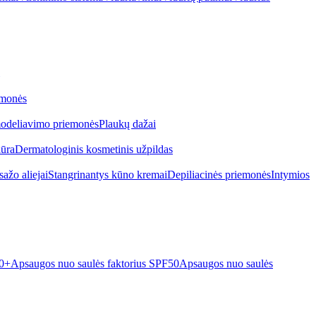
emonės
odeliavimo priemonės
Plaukų dažai
iūra
Dermatologinis kosmetinis užpildas
ažo aliejai
Stangrinantys kūno kremai
Depiliacinės priemonės
Intymios
50+
Apsaugos nuo saulės faktorius SPF50
Apsaugos nuo saulės