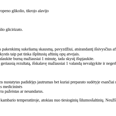
openo glikolio, tikrojo alavijo
io glicirizato.
pakenkimų sukeliamą skausmą, pavyzdžiui, atsirandantį išsivysčius aft
tis taip pat tinka išplitusių aftinių opų atvejais.
laukite burną mažiausiai 1 minutę, tada skystį išspjaukite.
 geriausią rezultatą, išskalavę mažiausiai 1 valandą nevalgykite ir nege
nustatytas padidėjęs jautrumas bet kuriai preparato sudėtyje esančiai me
is medicininės
yra pažeistas ar nesandarus.
kambario temperatūroje, atokiau nuo tiesioginių šilumosšaltinių. Neužš