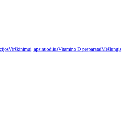
cijos
Virškinimui, apsinuodijus
Vitamino D preparatai
Mėšlungis