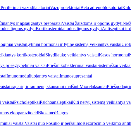
i
Periferiniai vazodilatatoriai
Vazoprotektoriai
Beta adrenoblokatoriai
Kalc
inantys ir apsaugantys preparatai
Vaistai žaizdoms ir opoms gydyti
Niež
i odos ligoms gydyti
Kortikosteroidai odos ligoms gydyti
Antiseptikai ir
oginiai vaistai
Lytiniai hormonai ir lytinę sistemą veikiantys vaistai
Urolo
eikiantys kortikosteroidai
Skydliaukę veikiantys vaistai
Kasos hormonai
K
ys priešgrybeliniai vaistai
Priešmikobakteriniai vaistai
Sistemiškai veikian
stai
Imunomoduliuojantys vaistai
Imunosupresantai
vaistai sąnarių ir raumenų skausmui malšinti
Miorelaksantai
Priešpodagrin
 vaistai
Psicholeptikai
Psichoanaleptikai
Kiti nervų sistemą veikiantys vai
jamos ektoparazitocidiškos medžiagos
miniai vaistai
Vaistai nuo kosulio ir peršalimo
Rezorbcinio veikimo antihi