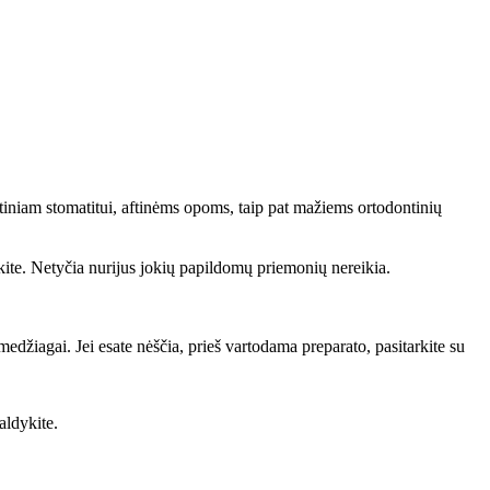
iniam stomatitui, aftinėms opoms, taip pat mažiems ortodontinių
rkite. Netyčia nurijus jokių papildomų priemonių nereikia.
džiagai. Jei esate nėščia, prieš vartodama preparato, pasitarkite su
aldykite.