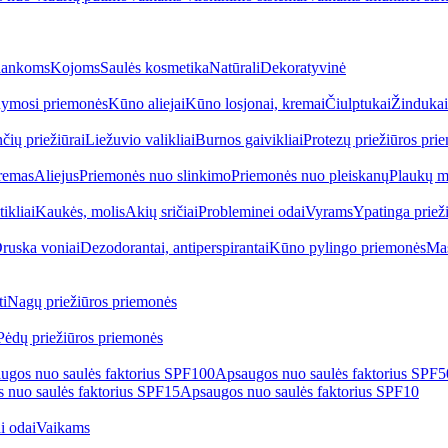
ankoms
Kojoms
Saulės kosmetika
Natūrali
Dekoratyvinė
ymosi priemonės
Kūno aliejai
Kūno losjonai, kremai
Čiulptukai
Žindukai
čių priežiūrai
Liežuvio valikliai
Burnos gaivikliai
Protezų priežiūros pri
remas
Aliejus
Priemonės nuo slinkimo
Priemonės nuo pleiskanų
Plaukų m
tikliai
Kaukės, molis
Akių sričiai
Probleminei odai
Vyrams
Ypatinga priež
ruska voniai
Dezodorantai, antiperspirantai
Kūno pylingo priemonės
Mas
i
Nagų priežiūros priemonės
Pėdų priežiūros priemonės
ugos nuo saulės faktorius SPF100
Apsaugos nuo saulės faktorius SPF
 nuo saulės faktorius SPF15
Apsaugos nuo saulės faktorius SPF10
i odai
Vaikams