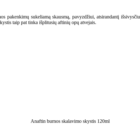
s pakenkimų sukeliamą skausmą, pavyzdžiui, atsirandantį išsivysčius
tis taip pat tinka išplitusių aftinių opų atvejais.
Anaftin burnos skalavimo skystis 120ml