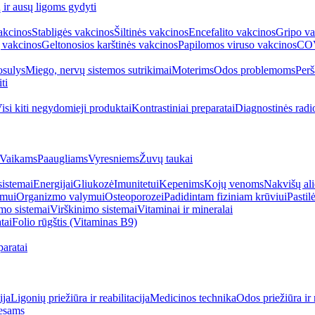
ų ir ausų ligoms gydyti
akcinos
Stabligės vakcinos
Šiltinės vakcinos
Encefalito vakcinos
Gripo va
 vakcinos
Geltonosios karštinės vakcinos
Papilomos viruso vakcinos
COV
sulys
Miego, nervų sistemos sutrikimai
Moterims
Odos problemoms
Perš
ti
isi kiti negydomieji produktai
Kontrastiniai preparatai
Diagnostinės radi
Vaikams
Paaugliams
Vyresniems
Žuvų taukai
sistemai
Energijai
Gliukozė
Imunitetui
Kepenims
Kojų venoms
Nakvišų ali
imui
Organizmo valymui
Osteoporozei
Padidintam fiziniam krūviui
Pastilė
mo sistemai
Virškinimo sistemai
Vitaminai ir mineralai
tai
Folio rūgštis (Vitaminas B9)
aratai
ija
Ligonių priežiūra ir reabilitacija
Medicinos technika
Odos priežiūra ir 
esams