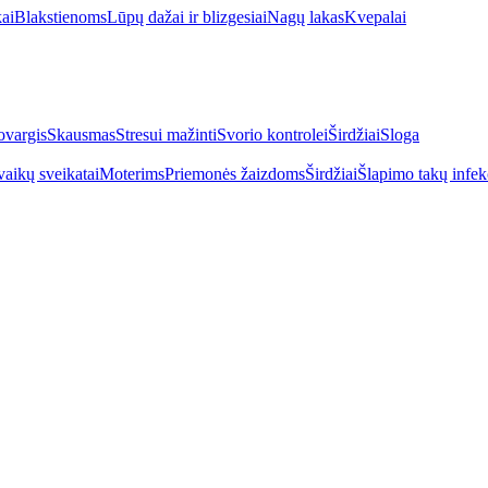
kai
Blakstienoms
Lūpų dažai ir blizgesiai
Nagų lakas
Kvepalai
vargis
Skausmas
Stresui mažinti
Svorio kontrolei
Širdžiai
Sloga
vaikų sveikatai
Moterims
Priemonės žaizdoms
Širdžiai
Šlapimo takų infek