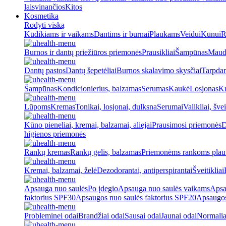
laisvinančios
Kitos
Kosmetika
Rodyti viską
Kūdikiams ir vaikams
Dantims ir burnai
Plaukams
Veidui
Kūnui
R
Burnos ir dantų priežiūros priemonės
Prausikliai
Šampūnas
Maud
Dantų pastos
Dantų šepetėliai
Burnos skalavimo skysčiai
Tarpdan
Šampūnas
Kondicionierius, balzamas
Serumas
Kaukė
Losjonas
K
Lūpoms
Kremas
Tonikai, losjonai, dulksna
Serumai
Valikliai, švei
Kūno pieneliai, kremai, balzamai, aliejai
Prausimosi priemonės
D
higienos priemonės
Rankų kremas
Rankų gelis, balzamas
Priemonėms rankoms plaut
Kremai, balzamai, želė
Dezodorantai, antiperspirantai
Šveitikliai
Apsauga nuo saulės
Po įdegio
Apsauga nuo saulės vaikams
Apsa
faktorius SPF30
Apsaugos nuo saulės faktorius SPF20
Apsaugos
Probleminei odai
Brandžiai odai
Sausai odai
Jaunai odai
Normalia