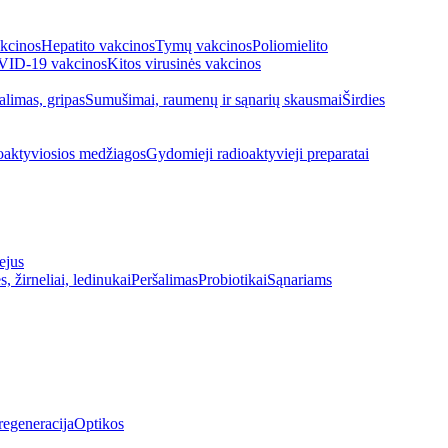
kcinos
Hepatito vakcinos
Tymų vakcinos
Poliomielito
ID-19 vakcinos
Kitos virusinės vakcinos
alimas, gripas
Sumušimai, raumenų ir sąnarių skausmai
Širdies
oaktyviosios medžiagos
Gydomieji radioaktyvieji preparatai
ejus
s, žirneliai, ledinukai
Peršalimas
Probiotikai
Sąnariams
regeneracija
Optikos