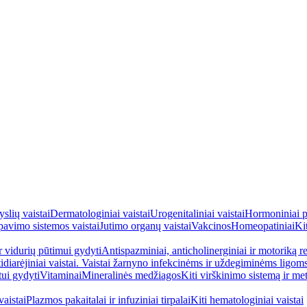
yslių vaistai
Dermatologiniai vaistai
Urogenitaliniai vaistai
Hormoniniai p
avimo sistemos vaistai
Jutimo organų vaistai
Vakcinos
Homeopatiniai
Kit
ir vidurių pūtimui gydyti
Antispazminiai, anticholinerginiai ir motoriką re
idiarėjiniai vaistai. Vaistai žarnyno infekcinėms ir uždegiminėms ligom
tui gydyti
Vitaminai
Mineralinės medžiagos
Kiti virškinimo sistemą ir me
aistai
Plazmos pakaitalai ir infuziniai tirpalai
Kiti hematologiniai vaistai