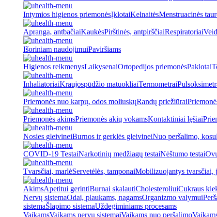
Intymios higienos priemonės
Įklotai
Kelnaitės
Menstruacinės taur
Apranga, antbačiai
Kaukės
Pirštinės, antpirščiai
Respiratoriai
Veid
Išoriniam naudojimui
Paviršiams
Higienos reikmenys
Laikysenai
Ortopedijos priemonės
Paklotai
T
Inhaliatoriai
Kraujospūdžio matuokliai
Termometrai
Pulsoksimetr
Priemonės nuo karpų, odos moliuskų
Randų priežiūrai
Priemonė
Priemonės akims
Priemonės akių vokams
Kontaktiniai lęšiai
Prie
Nosies gleivinei
Burnos ir gerklės gleivinei
Nuo peršalimo, kosu
COVID-19 Testai
Narkotinių medžiagų testai
Nėštumo testai
Ovul
Tvarsčiai, marlė
Servetėlės, tamponai
Mobilizuojantys tvarsčiai, j
Akims
Apetitui gerinti
Burnai skalauti
Cholesteroliui
Cukraus kiek
Nervų sistema
Odai, plaukams, nagams
Organizmo valymui
Perš
sistema
Šlapimo sistema
Uždegiminiams procesams
Vaikams
Vaikams nervų sistemai
Vaikams nuo peršalimo
Vaikams