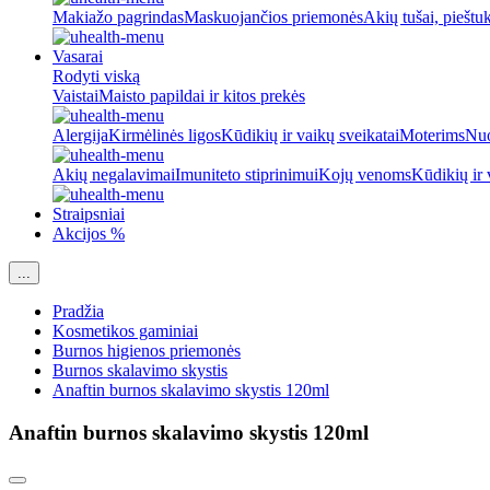
Makiažo pagrindas
Maskuojančios priemonės
Akių tušai, pieštu
Vasarai
Rodyti viską
Vaistai
Maisto papildai ir kitos prekės
Alergija
Kirmėlinės ligos
Kūdikių ir vaikų sveikatai
Moterims
Nuo
Akių negalavimai
Imuniteto stiprinimui
Kojų venoms
Kūdikių ir 
Straipsniai
Akcijos %
...
Pradžia
Kosmetikos gaminiai
Burnos higienos priemonės
Burnos skalavimo skystis
Anaftin burnos skalavimo skystis 120ml
Anaftin burnos skalavimo skystis 120ml