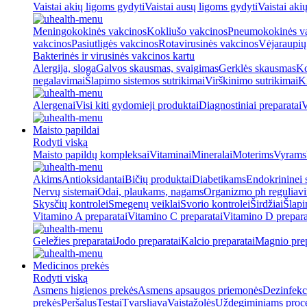
Vaistai akių ligoms gydyti
Vaistai ausų ligoms gydyti
Vaistai aki
Meningokokinės vakcinos
Kokliušo vakcinos
Pneumokokinės v
vakcinos
Pasiutligės vakcinos
Rotavirusinės vakcinos
Vėjaraupių
Bakterinės ir virusinės vakcinos kartu
Alergija, sloga
Galvos skausmas, svaigimas
Gerklės skausmas
Ko
negalavimai
Šlapimo sistemos sutrikimai
Virškinimo sutrikimai
Ki
Alergenai
Visi kiti gydomieji produktai
Diagnostiniai preparatai
V
Maisto papildai
Rodyti viską
Maisto papildų kompleksai
Vitaminai
Mineralai
Moterims
Vyrams
Akims
Antioksidantai
Bičių produktai
Diabetikams
Endokrininei 
Nervų sistemai
Odai, plaukams, nagams
Organizmo ph reguliav
Skysčių kontrolei
Smegenų veiklai
Svorio kontrolei
Širdžiai
Šlapi
Vitamino A preparatai
Vitamino C preparatai
Vitamino D prepara
Geležies preparatai
Jodo preparatai
Kalcio preparatai
Magnio prep
Medicinos prekės
Rodyti viską
Asmens higienos prekės
Asmens apsaugos priemonės
Dezinfekc
prekės
Peršalus
Testai
Tvarsliava
Vaistažolės
Uždegiminiams proc