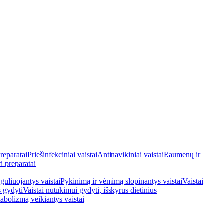
reparatai
Priešinfekciniai vaistai
Antinavikiniai vaistai
Raumenų ir
i preparatai
guliuojantys vaistai
Pykinimą ir vėmimą slopinantys vaistai
Vaistai
s gydyti
Vaistai nutukimui gydyti, išskyrus dietinius
tabolizmą veikiantys vaistai