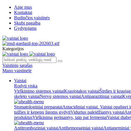
Apie mus
Kontaktai
Budinčios vaistinės
Skubi pagalba
Gydytojams
Kategorijos
Vaistinių sąrašas
Mano vaistinėlė
Vaistai
Rodyti viską
Virškinimo sistemos vaistai
Kraujotakos vaistai
Širdies ir kraujag
skeleto vaistai
Nervų sistemos vaistai
Antiparazitiniai vaistai
Kvėp
Stomatologiniai preparatai
Antacidiniai vaistai. Vaistai opaligei 
tulžies ir kepenų ligoms gydyti
Vidurius paleidžiantys vaistai
Ant
produktus
Virškinimą gerinantys, taip pat fermentai
Vaistai diabe
Antitromboziniai vaistai
Antihemoraginiai vaistai
Antianeminiai v