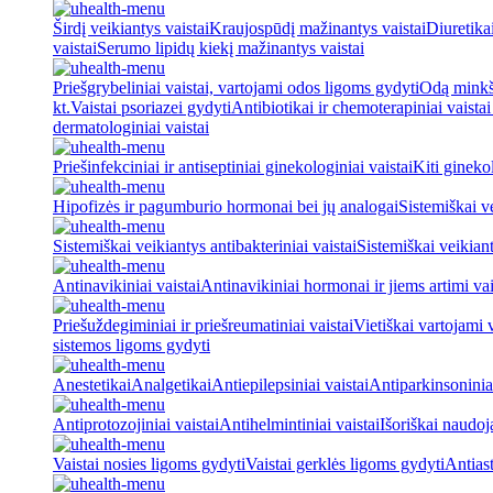
Širdį veikiantys vaistai
Kraujospūdį mažinantys vaistai
Diuretika
vaistai
Serumo lipidų kiekį mažinantys vaistai
Priešgrybeliniai vaistai, vartojami odos ligoms gydyti
Odą minkšt
kt.
Vaistai psoriazei gydyti
Antibiotikai ir chemoterapiniai vaista
dermatologiniai vaistai
Priešinfekciniai ir antiseptiniai ginekologiniai vaistai
Kiti ginekol
Hipofizės ir pagumburio hormonai bei jų analogai
Sistemiškai v
Sistemiškai veikiantys antibakteriniai vaistai
Sistemiškai veikiant
Antinavikiniai vaistai
Antinavikiniai hormonai ir jiems artimi vai
Priešuždegiminiai ir priešreumatiniai vaistai
Vietiškai vartojami 
sistemos ligoms gydyti
Anestetikai
Analgetikai
Antiepilepsiniai vaistai
Antiparkinsoniniai
Antiprotozojiniai vaistai
Antihelmintiniai vaistai
Išoriškai naudo
Vaistai nosies ligoms gydyti
Vaistai gerklės ligoms gydyti
Antiast