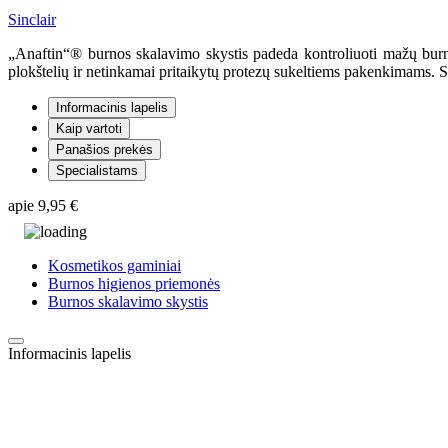
Sinclair
„Anaftin“® burnos skalavimo skystis padeda kontroliuoti mažų burno
plokštelių ir netinkamai pritaikytų protezų sukeltiems pakenkimams. Skys
Informacinis lapelis
Kaip vartoti
Panašios prekės
Specialistams
apie
9,95 €
Kosmetikos gaminiai
Burnos higienos priemonės
Burnos skalavimo skystis
Informacinis lapelis