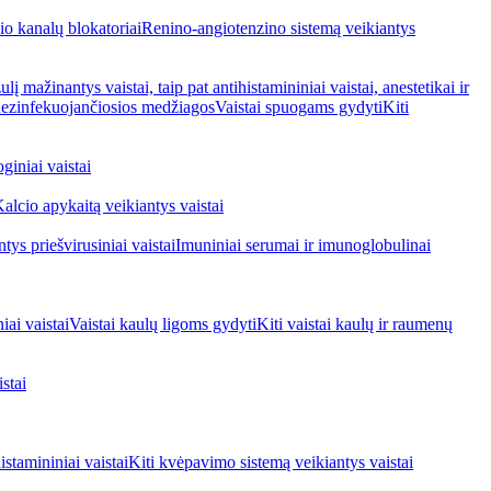
io kanalų blokatoriai
Renino-angiotenzino sistemą veikiantys
ulį mažinantys vaistai, taip pat antihistamininiai vaistai, anestetikai ir
 dezinfekuojančiosios medžiagos
Vaistai spuogams gydyti
Kiti
giniai vaistai
alcio apykaitą veikiantys vaistai
tys priešvirusiniai vaistai
Imuniniai serumai ir imunoglobulinai
iai vaistai
Vaistai kaulų ligoms gydyti
Kiti vaistai kaulų ir raumenų
stai
stamininiai vaistai
Kiti kvėpavimo sistemą veikiantys vaistai