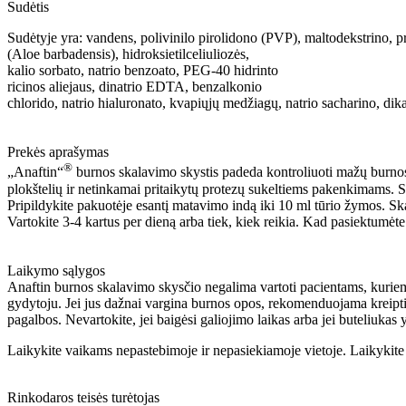
Sudėtis
Sudėtyje yra: vandens, polivinilo pirolidono (PVP), maltodekstrino, pr
(Aloe barbadensis), hidroksietilceliuliozės,
kalio sorbato, natrio benzoato, PEG-40 hidrinto
ricinos aliejaus, dinatrio EDTA, benzalkonio
chlorido, natrio hialuronato, kvapiųjų medžiagų, natrio sacharino, dikal
Prekės aprašymas
®
„Anaftin“
burnos skalavimo skystis padeda kontroliuoti mažų burnos 
plokštelių ir netinkamai pritaikytų protezų sukeltiems pakenkimams. Skys
Pripildykite pakuotėje esantį matavimo indą iki 10 ml tūrio žymos. Ska
Vartokite 3-4 kartus per dieną arba tiek, kiek reikia. Kad pasiektumėte
Laikymo sąlygos
Anaftin burnos skalavimo skysčio negalima vartoti pacientams, kuriems 
gydytoju. Jei jus dažnai vargina burnos opos, rekomenduojama kreipt
pagalbos. Nevartokite, jei baigėsi galiojimo laikas arba jei buteliukas 
Laikykite vaikams nepastebimoje ir nepasiekiamoje vietoje. Laikykite 
Rinkodaros teisės turėtojas