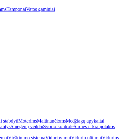
ams
Tamponai
Vatos gaminiai
 stabdyti
Moterims
Maitinančioms
Medžiagų apykaitai
antys
Smegenų veiklai
Svorio kontrolė
Širdies ir kraujotakos
emai
Virškinimo sistema
Viduriavimui
Vidurių pūtimui
Vidurius