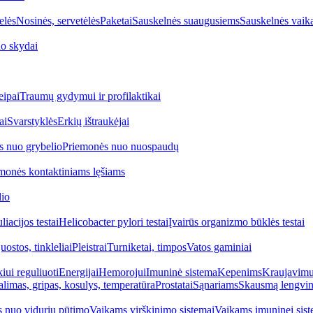
elės
Nosinės, servetėlės
Paketai
Sauskelnės suaugusiems
Sauskelnės vaik
o skydai
eipai
Traumų gydymui ir profilaktikai
ai
Svarstyklės
Erkių ištraukėjai
s nuo grybelio
Priemonės nuo nuospaudų
monės kontaktiniams lęšiams
lio
iacijos testai
Helicobacter pylori testai
Įvairūs organizmo būklės testai
uostos, tinkleliai
Pleistrai
Turniketai, timpos
Vatos gaminiai
iui reguliuoti
Energijai
Hemorojui
Imuninė sistema
Kepenims
Kraujavimui
alimas, gripas, kosulys, temperatūra
Prostatai
Sąnariams
Skausmą lengvin
 nuo vidurių pūtimo
Vaikams virškinimo sistemai
Vaikams imuninei sist