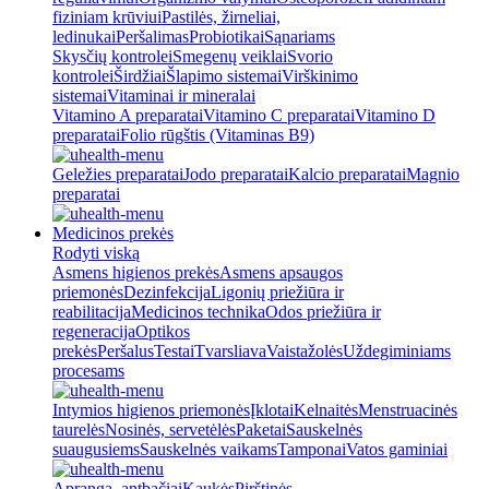
fiziniam krūviui
Pastilės, žirneliai,
ledinukai
Peršalimas
Probiotikai
Sąnariams
Skysčių kontrolei
Smegenų veiklai
Svorio
kontrolei
Širdžiai
Šlapimo sistemai
Virškinimo
sistemai
Vitaminai ir mineralai
Vitamino A preparatai
Vitamino C preparatai
Vitamino D
preparatai
Folio rūgštis (Vitaminas B9)
Geležies preparatai
Jodo preparatai
Kalcio preparatai
Magnio
preparatai
Medicinos prekės
Rodyti viską
Asmens higienos prekės
Asmens apsaugos
priemonės
Dezinfekcija
Ligonių priežiūra ir
reabilitacija
Medicinos technika
Odos priežiūra ir
regeneracija
Optikos
prekės
Peršalus
Testai
Tvarsliava
Vaistažolės
Uždegiminiams
procesams
Intymios higienos priemonės
Įklotai
Kelnaitės
Menstruacinės
taurelės
Nosinės, servetėlės
Paketai
Sauskelnės
suaugusiems
Sauskelnės vaikams
Tamponai
Vatos gaminiai
Apranga, antbačiai
Kaukės
Pirštinės,