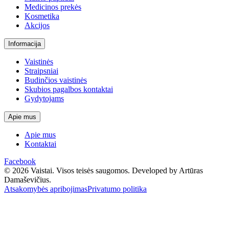
Medicinos prekės
Kosmetika
Akcijos
Informacija
Vaistinės
Straipsniai
Budinčios vaistinės
Skubios pagalbos kontaktai
Gydytojams
Apie mus
Apie mus
Kontaktai
Facebook
© 2026 Vaistai. Visos teisės saugomos.
Developed by Artūras
Damaševičius.
Atsakomybės apribojimas
Privatumo politika