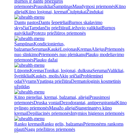
Burnos ir dantų priežiūros
priemonės
Prausikliai
Šampūnas
Maudymosi priemonės
Kūno
aliejai
Kūno losjonai, kremai
Čiulptukai
Žindukai
Dantų pastos
Dantų šepetėliai
Burnos skalavimo
skysčiai
Tarpdančių priežiūrai
Liežuvio valikliai
Burnos
gaivikliai
Protezų priežiūros priemonės
Šampūnas
Kondicionierius,
balzamas
Serumas
Kaukė
Losjonas
Kremas
Aliejus
Priemonės
nuo slinkimo
Priemonės nuo pleiskanų
Plaukų modeliavimo
priemonės
Plaukų dažai
Lūpoms
Kremas
Tonikai, losjonai, dulksna
Serumai
Valikliai,
šveitikliai
Kaukės, molis
Akių sričiai
Probleminei
odai
Vyrams
Ypatinga priežiūra
Dermatologinis kosmetinis
užpildas
Kūno pieneliai, kremai, balzamai, aliejai
Prausimosi
priemonės
Druska voniai
Dezodorantai, antiperspirantai
Kūno
pylingo priemonės
Masažo aliejai
Stangrinantys kūno
kremai
Depiliacinės priemonės
Intymios higienos priemonės
Rankų kremas
Rankų gelis, balzamas
Priemonėms rankoms
plauti
Nagų priežiūros priemonės