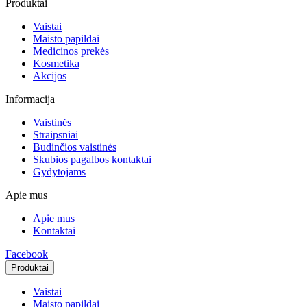
Produktai
Vaistai
Maisto papildai
Medicinos prekės
Kosmetika
Akcijos
Informacija
Vaistinės
Straipsniai
Budinčios vaistinės
Skubios pagalbos kontaktai
Gydytojams
Apie mus
Apie mus
Kontaktai
Facebook
Produktai
Vaistai
Maisto papildai