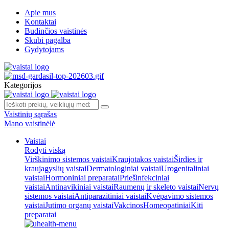
Apie mus
Kontaktai
Budinčios vaistinės
Skubi pagalba
Gydytojams
Kategorijos
Vaistinių sąrašas
Mano vaistinėlė
Vaistai
Rodyti viską
Virškinimo sistemos vaistai
Kraujotakos vaistai
Širdies ir
kraujagyslių vaistai
Dermatologiniai vaistai
Urogenitaliniai
vaistai
Hormoniniai preparatai
Priešinfekciniai
vaistai
Antinavikiniai vaistai
Raumenų ir skeleto vaistai
Nervų
sistemos vaistai
Antiparazitiniai vaistai
Kvėpavimo sistemos
vaistai
Jutimo organų vaistai
Vakcinos
Homeopatiniai
Kiti
preparatai