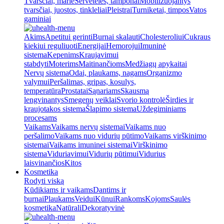
Tvarsčiai, marlė
Servetėlės, tamponai
Mobilizuojantys
tvarsčiai, juostos, tinkleliai
Pleistrai
Turniketai, timpos
Vatos
gaminiai
Akims
Apetitui gerinti
Burnai skalauti
Cholesteroliui
Cukraus
kiekiui reguliuoti
Energijai
Hemorojui
Imuninė
sistema
Kepenims
Kraujavimui
stabdyti
Moterims
Maitinančioms
Medžiagų apykaitai
Nervų sistema
Odai, plaukams, nagams
Organizmo
valymui
Peršalimas, gripas, kosulys,
temperatūra
Prostatai
Sąnariams
Skausmą
lengvinantys
Smegenų veiklai
Svorio kontrolė
Širdies ir
kraujotakos sistema
Šlapimo sistema
Uždegiminiams
procesams
Vaikams
Vaikams nervų sistemai
Vaikams nuo
peršalimo
Vaikams nuo vidurių pūtimo
Vaikams virškinimo
sistemai
Vaikams imuninei sistemai
Virškinimo
sistema
Viduriavimui
Vidurių pūtimui
Vidurius
laisvinančios
Kitos
Kosmetika
Rodyti viską
Kūdikiams ir vaikams
Dantims ir
burnai
Plaukams
Veidui
Kūnui
Rankoms
Kojoms
Saulės
kosmetika
Natūrali
Dekoratyvinė