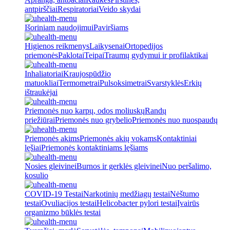
antpirščiai
Respiratoriai
Veido skydai
Išoriniam naudojimui
Paviršiams
Higienos reikmenys
Laikysenai
Ortopedijos
priemonės
Paklotai
Teipai
Traumų gydymui ir profilaktikai
Inhaliatoriai
Kraujospūdžio
matuokliai
Termometrai
Pulsoksimetrai
Svarstyklės
Erkių
ištraukėjai
Priemonės nuo karpų, odos moliuskų
Randų
priežiūrai
Priemonės nuo grybelio
Priemonės nuo nuospaudų
Priemonės akims
Priemonės akių vokams
Kontaktiniai
lęšiai
Priemonės kontaktiniams lęšiams
Nosies gleivinei
Burnos ir gerklės gleivinei
Nuo peršalimo,
kosulio
COVID-19 Testai
Narkotinių medžiagų testai
Nėštumo
testai
Ovuliacijos testai
Helicobacter pylori testai
Įvairūs
organizmo būklės testai