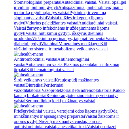
Stomatologiniai preparatai
Antacidiniai vaistai. Vaistai opaligei
ir vidurių pūtimui gydyti
Antispazminiai, anticholinerginiai ir
motoriką reguliuojantys vaistai
Pykinimą ir vėmimą
slopinantys vaistai
Vaistai tulžies ir kepenų ligoms
gydyti
Vidurius paleidžiantys vaistai
Antidiarėjiniai vaistai.
Vaistai žarnyno infekcinėms ir uždegiminėms ligoms
gydyti
Vaistai nutukimui gydyti, išskyrus dietinius
produktus
Virškinimą gerinantys, taip pat fermentai
Vaistai
diabetui gydyti
Vitaminai
Mineralinės medžiagos
Kiti
virškinimo sistemą ir metabolizmą veikiantys vaistai
Antitromboziniai vaistai
Antihemoraginiai
vaistai
Antianeminiai vaistai
Plazmos pakaitalai ir infuziniai
tirpalai
Kiti hematologiniai vaistai
Širdį veikiantys vaistai
Kraujospūdį mažinantys
vaistai
Diuretikai
Periferiniai
vazodilatatoriai
Vazoprotektoriai
Beta adrenoblokatoriai
Kalcio
kanalų blokatoriai
Renino-angiotenzino sistemą veikiantys
vaistai
Serumo lipidų kiekį mažinantys vaistai
Priešgrybeliniai vaistai, vartojami odos ligoms gydyti
Odą
minkštinantys ir apsaugantys preparatai
Vaistai žaizdoms ir
opoms gydyti
Niežulį mažinantys vaistai, taip pat
antihistamininiai vaistai, anestetikai ir kt.
Vaistai psoriazei