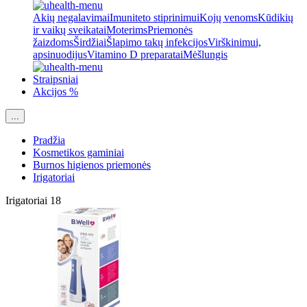
Akių negalavimai
Imuniteto stiprinimui
Kojų venoms
Kūdikių
ir vaikų sveikatai
Moterims
Priemonės
žaizdoms
Širdžiai
Šlapimo takų infekcijos
Virškinimui,
apsinuodijus
Vitamino D preparatai
Mėšlungis
Straipsniai
Akcijos %
...
Pradžia
Kosmetikos gaminiai
Burnos higienos priemonės
Irigatoriai
Irigatoriai
18