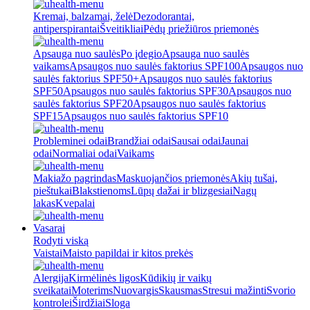
Kremai, balzamai, želė
Dezodorantai,
antiperspirantai
Šveitikliai
Pėdų priežiūros priemonės
Apsauga nuo saulės
Po įdegio
Apsauga nuo saulės
vaikams
Apsaugos nuo saulės faktorius SPF100
Apsaugos nuo
saulės faktorius SPF50+
Apsaugos nuo saulės faktorius
SPF50
Apsaugos nuo saulės faktorius SPF30
Apsaugos nuo
saulės faktorius SPF20
Apsaugos nuo saulės faktorius
SPF15
Apsaugos nuo saulės faktorius SPF10
Probleminei odai
Brandžiai odai
Sausai odai
Jaunai
odai
Normaliai odai
Vaikams
Makiažo pagrindas
Maskuojančios priemonės
Akių tušai,
pieštukai
Blakstienoms
Lūpų dažai ir blizgesiai
Nagų
lakas
Kvepalai
Vasarai
Rodyti viską
Vaistai
Maisto papildai ir kitos prekės
Alergija
Kirmėlinės ligos
Kūdikių ir vaikų
sveikatai
Moterims
Nuovargis
Skausmas
Stresui mažinti
Svorio
kontrolei
Širdžiai
Sloga