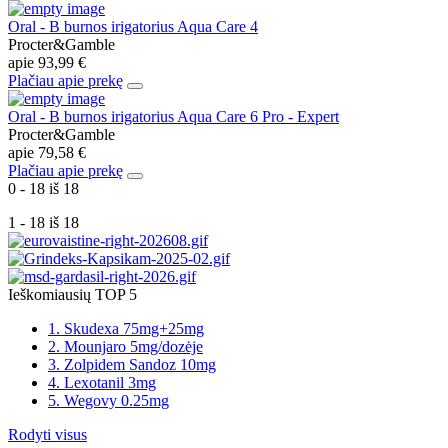
Oral - B burnos irigatorius Aqua Care 4
Procter&Gamble
apie
93,99 €
Plačiau apie prekę
Oral - B burnos irigatorius Aqua Care 6 Pro - Expert
Procter&Gamble
apie
79,58 €
Plačiau apie prekę
0 - 18 iš 18
1 - 18 iš 18
Ieškomiausių TOP 5
1. Skudexa 75mg+25mg
2. Mounjaro 5mg/dozėje
3. Zolpidem Sandoz 10mg
4. Lexotanil 3mg
5. Wegovy 0.25mg
Rodyti visus