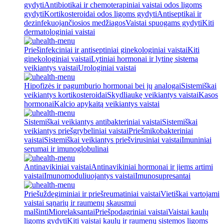
gydyti
Antibiotikai ir chemoterapiniai vaistai odos ligoms
gydyti
Kortikosteroidai odos ligoms gydyti
Antiseptikai ir
dezinfekuojančiosios medžiagos
Vaistai spuogams gydyti
Kiti
dermatologiniai vaistai
Priešinfekciniai ir antiseptiniai ginekologiniai vaistai
Kiti
ginekologiniai vaistai
Lytiniai hormonai ir lytinę sistemą
veikiantys vaistai
Urologiniai vaistai
Hipofizės ir pagumburio hormonai bei jų analogai
Sistemiškai
veikiantys kortikosteroidai
Skydliaukę veikiantys vaistai
Kasos
hormonai
Kalcio apykaitą veikiantys vaistai
Sistemiškai veikiantys antibakteriniai vaistai
Sistemiškai
veikiantys priešgrybeliniai vaistai
Priešmikobakteriniai
vaistai
Sistemiškai veikiantys priešvirusiniai vaistai
Imuniniai
serumai ir imunoglobulinai
Antinavikiniai vaistai
Antinavikiniai hormonai ir jiems artimi
vaistai
Imunomoduliuojantys vaistai
Imunosupresantai
Priešuždegiminiai ir priešreumatiniai vaistai
Vietiškai vartojami
vaistai sąnarių ir raumenų skausmui
malšinti
Miorelaksantai
Priešpodagriniai vaistai
Vaistai kaulų
ligoms gydyti
Kiti vaistai kaulų ir raumenų sistemos ligoms