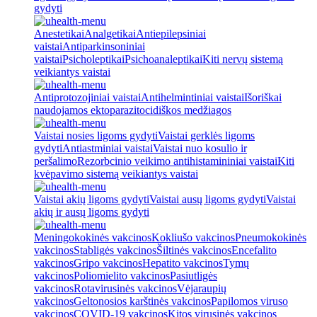
gydyti
Anestetikai
Analgetikai
Antiepilepsiniai
vaistai
Antiparkinsoniniai
vaistai
Psicholeptikai
Psichoanaleptikai
Kiti nervų sistemą
veikiantys vaistai
Antiprotozojiniai vaistai
Antihelmintiniai vaistai
Išoriškai
naudojamos ektoparazitocidiškos medžiagos
Vaistai nosies ligoms gydyti
Vaistai gerklės ligoms
gydyti
Antiastminiai vaistai
Vaistai nuo kosulio ir
peršalimo
Rezorbcinio veikimo antihistamininiai vaistai
Kiti
kvėpavimo sistemą veikiantys vaistai
Vaistai akių ligoms gydyti
Vaistai ausų ligoms gydyti
Vaistai
akių ir ausų ligoms gydyti
Meningokokinės vakcinos
Kokliušo vakcinos
Pneumokokinės
vakcinos
Stabligės vakcinos
Šiltinės vakcinos
Encefalito
vakcinos
Gripo vakcinos
Hepatito vakcinos
Tymų
vakcinos
Poliomielito vakcinos
Pasiutligės
vakcinos
Rotavirusinės vakcinos
Vėjaraupių
vakcinos
Geltonosios karštinės vakcinos
Papilomos viruso
vakcinos
COVID-19 vakcinos
Kitos virusinės vakcinos