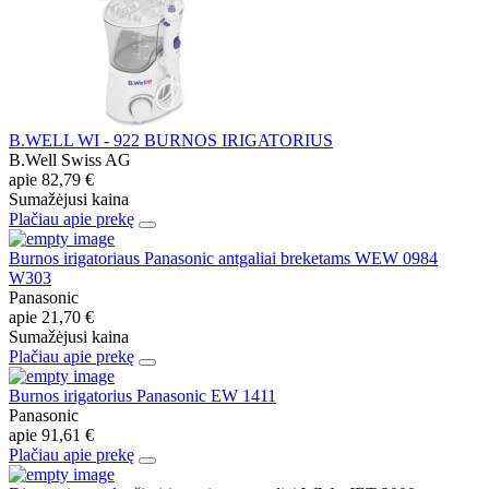
B.WELL WI - 922 BURNOS IRIGATORIUS
B.Well Swiss AG
apie
82,79 €
Sumažėjusi kaina
Plačiau apie prekę
Burnos irigatoriaus Panasonic antgaliai breketams WEW 0984
W303
Panasonic
apie
21,70 €
Sumažėjusi kaina
Plačiau apie prekę
Burnos irigatorius Panasonic EW 1411
Panasonic
apie
91,61 €
Plačiau apie prekę