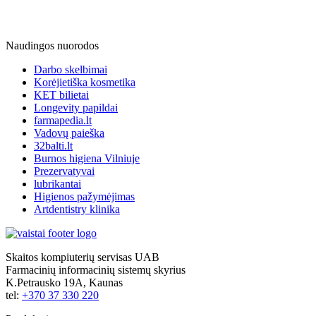
Naudingos nuorodos
Darbo skelbimai
Korėjietiška kosmetika
KET bilietai
Longevity papildai
farmapedia.lt
Vadovų paieška
32balti.lt
Burnos higiena Vilniuje
Prezervatyvai
lubrikantai
Higienos pažymėjimas
Artdentistry klinika
Skaitos kompiuterių servisas UAB
Farmacinių informacinių sistemų skyrius
K.Petrausko 19A, Kaunas
tel:
+370 37 330 220