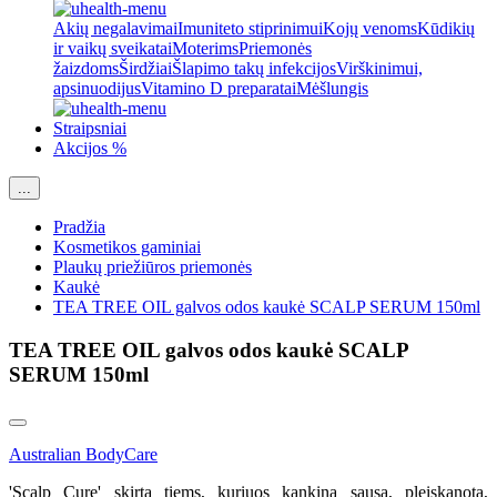
Akių negalavimai
Imuniteto stiprinimui
Kojų venoms
Kūdikių
ir vaikų sveikatai
Moterims
Priemonės
žaizdoms
Širdžiai
Šlapimo takų infekcijos
Virškinimui,
apsinuodijus
Vitamino D preparatai
Mėšlungis
Straipsniai
Akcijos %
...
Pradžia
Kosmetikos gaminiai
Plaukų priežiūros priemonės
Kaukė
TEA TREE OIL galvos odos kaukė SCALP SERUM 150ml
TEA TREE OIL galvos odos kaukė SCALP
SERUM 150ml
Australian BodyCare
'Scalp Cure' skirta tiems, kuriuos kankina sausa, pleiskanota,