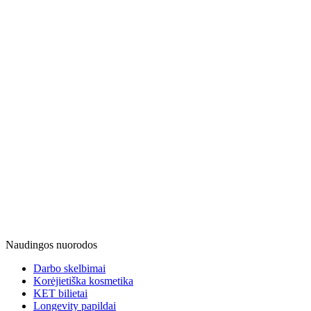
Naudingos nuorodos
Darbo skelbimai
Korėjietiška kosmetika
KET bilietai
Longevity papildai