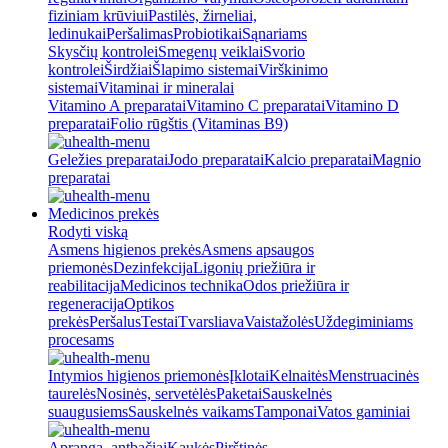
fiziniam krūviui
Pastilės, žirneliai,
ledinukai
Peršalimas
Probiotikai
Sąnariams
Skysčių kontrolei
Smegenų veiklai
Svorio
kontrolei
Širdžiai
Šlapimo sistemai
Virškinimo
sistemai
Vitaminai ir mineralai
Vitamino A preparatai
Vitamino C preparatai
Vitamino D
preparatai
Folio rūgštis (Vitaminas B9)
Geležies preparatai
Jodo preparatai
Kalcio preparatai
Magnio
preparatai
Medicinos prekės
Rodyti viską
Asmens higienos prekės
Asmens apsaugos
priemonės
Dezinfekcija
Ligonių priežiūra ir
reabilitacija
Medicinos technika
Odos priežiūra ir
regeneracija
Optikos
prekės
Peršalus
Testai
Tvarsliava
Vaistažolės
Uždegiminiams
procesams
Intymios higienos priemonės
Įklotai
Kelnaitės
Menstruacinės
taurelės
Nosinės, servetėlės
Paketai
Sauskelnės
suaugusiems
Sauskelnės vaikams
Tamponai
Vatos gaminiai
Apranga, antbačiai
Kaukės
Pirštinės,