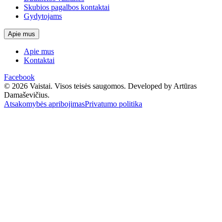
Skubios pagalbos kontaktai
Gydytojams
Apie mus
Apie mus
Kontaktai
Facebook
© 2026 Vaistai. Visos teisės saugomos.
Developed by Artūras
Damaševičius.
Atsakomybės apribojimas
Privatumo politika