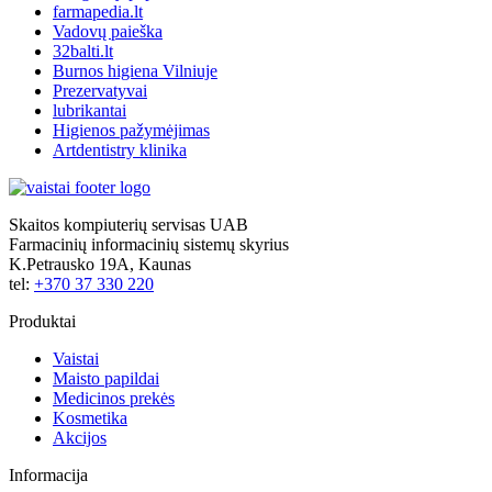
farmapedia.lt
Vadovų paieška
32balti.lt
Burnos higiena Vilniuje
Prezervatyvai
lubrikantai
Higienos pažymėjimas
Artdentistry klinika
Skaitos kompiuterių servisas UAB
Farmacinių informacinių sistemų skyrius
K.Petrausko 19A, Kaunas
tel:
+370 37 330 220
Produktai
Vaistai
Maisto papildai
Medicinos prekės
Kosmetika
Akcijos
Informacija