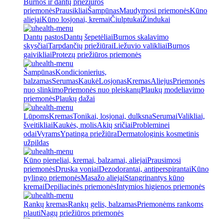
Burnos ir dantų priežiūros
priemonės
Prausikliai
Šampūnas
Maudymosi priemonės
Kūno
aliejai
Kūno losjonai, kremai
Čiulptukai
Žindukai
Dantų pastos
Dantų šepetėliai
Burnos skalavimo
skysčiai
Tarpdančių priežiūrai
Liežuvio valikliai
Burnos
gaivikliai
Protezų priežiūros priemonės
Šampūnas
Kondicionierius,
balzamas
Serumas
Kaukė
Losjonas
Kremas
Aliejus
Priemonės
nuo slinkimo
Priemonės nuo pleiskanų
Plaukų modeliavimo
priemonės
Plaukų dažai
Lūpoms
Kremas
Tonikai, losjonai, dulksna
Serumai
Valikliai,
šveitikliai
Kaukės, molis
Akių sričiai
Probleminei
odai
Vyrams
Ypatinga priežiūra
Dermatologinis kosmetinis
užpildas
Kūno pieneliai, kremai, balzamai, aliejai
Prausimosi
priemonės
Druska voniai
Dezodorantai, antiperspirantai
Kūno
pylingo priemonės
Masažo aliejai
Stangrinantys kūno
kremai
Depiliacinės priemonės
Intymios higienos priemonės
Rankų kremas
Rankų gelis, balzamas
Priemonėms rankoms
plauti
Nagų priežiūros priemonės