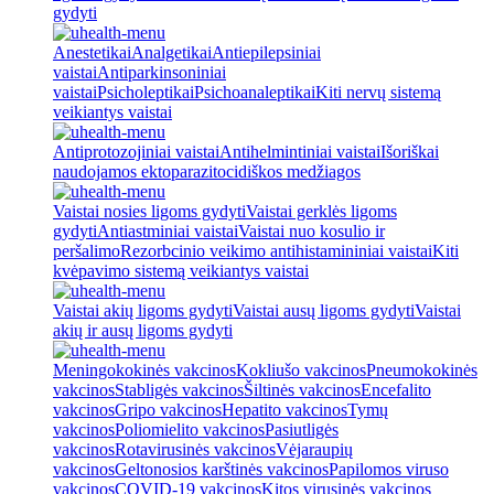
gydyti
Anestetikai
Analgetikai
Antiepilepsiniai
vaistai
Antiparkinsoniniai
vaistai
Psicholeptikai
Psichoanaleptikai
Kiti nervų sistemą
veikiantys vaistai
Antiprotozojiniai vaistai
Antihelmintiniai vaistai
Išoriškai
naudojamos ektoparazitocidiškos medžiagos
Vaistai nosies ligoms gydyti
Vaistai gerklės ligoms
gydyti
Antiastminiai vaistai
Vaistai nuo kosulio ir
peršalimo
Rezorbcinio veikimo antihistamininiai vaistai
Kiti
kvėpavimo sistemą veikiantys vaistai
Vaistai akių ligoms gydyti
Vaistai ausų ligoms gydyti
Vaistai
akių ir ausų ligoms gydyti
Meningokokinės vakcinos
Kokliušo vakcinos
Pneumokokinės
vakcinos
Stabligės vakcinos
Šiltinės vakcinos
Encefalito
vakcinos
Gripo vakcinos
Hepatito vakcinos
Tymų
vakcinos
Poliomielito vakcinos
Pasiutligės
vakcinos
Rotavirusinės vakcinos
Vėjaraupių
vakcinos
Geltonosios karštinės vakcinos
Papilomos viruso
vakcinos
COVID-19 vakcinos
Kitos virusinės vakcinos