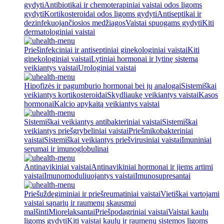
gydyti
Antibiotikai ir chemoterapiniai vaistai odos ligoms
gydyti
Kortikosteroidai odos ligoms gydyti
Antiseptikai ir
dezinfekuojančiosios medžiagos
Vaistai spuogams gydyti
Kiti
dermatologiniai vaistai
Priešinfekciniai ir antiseptiniai ginekologiniai vaistai
Kiti
ginekologiniai vaistai
Lytiniai hormonai ir lytinę sistemą
veikiantys vaistai
Urologiniai vaistai
Hipofizės ir pagumburio hormonai bei jų analogai
Sistemiškai
veikiantys kortikosteroidai
Skydliaukę veikiantys vaistai
Kasos
hormonai
Kalcio apykaitą veikiantys vaistai
Sistemiškai veikiantys antibakteriniai vaistai
Sistemiškai
veikiantys priešgrybeliniai vaistai
Priešmikobakteriniai
vaistai
Sistemiškai veikiantys priešvirusiniai vaistai
Imuniniai
serumai ir imunoglobulinai
Antinavikiniai vaistai
Antinavikiniai hormonai ir jiems artimi
vaistai
Imunomoduliuojantys vaistai
Imunosupresantai
Priešuždegiminiai ir priešreumatiniai vaistai
Vietiškai vartojami
vaistai sąnarių ir raumenų skausmui
malšinti
Miorelaksantai
Priešpodagriniai vaistai
Vaistai kaulų
ligoms gydyti
Kiti vaistai kaulų ir raumenų sistemos ligoms