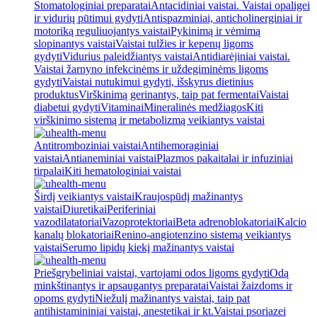
Stomatologiniai preparatai
Antacidiniai vaistai. Vaistai opaligei
ir vidurių pūtimui gydyti
Antispazminiai, anticholinerginiai ir
motoriką reguliuojantys vaistai
Pykinimą ir vėmimą
slopinantys vaistai
Vaistai tulžies ir kepenų ligoms
gydyti
Vidurius paleidžiantys vaistai
Antidiarėjiniai vaistai.
Vaistai žarnyno infekcinėms ir uždegiminėms ligoms
gydyti
Vaistai nutukimui gydyti, išskyrus dietinius
produktus
Virškinimą gerinantys, taip pat fermentai
Vaistai
diabetui gydyti
Vitaminai
Mineralinės medžiagos
Kiti
virškinimo sistemą ir metabolizmą veikiantys vaistai
Antitromboziniai vaistai
Antihemoraginiai
vaistai
Antianeminiai vaistai
Plazmos pakaitalai ir infuziniai
tirpalai
Kiti hematologiniai vaistai
Širdį veikiantys vaistai
Kraujospūdį mažinantys
vaistai
Diuretikai
Periferiniai
vazodilatatoriai
Vazoprotektoriai
Beta adrenoblokatoriai
Kalcio
kanalų blokatoriai
Renino-angiotenzino sistemą veikiantys
vaistai
Serumo lipidų kiekį mažinantys vaistai
Priešgrybeliniai vaistai, vartojami odos ligoms gydyti
Odą
minkštinantys ir apsaugantys preparatai
Vaistai žaizdoms ir
opoms gydyti
Niežulį mažinantys vaistai, taip pat
antihistamininiai vaistai, anestetikai ir kt.
Vaistai psoriazei