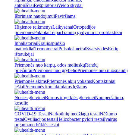
antpirščiai
Respiratoriai
Veido skydai
Išoriniam naudojimui
Paviršiams
Higienos reikmenys
Laikysenai
Ortopedijos
priemonės
Paklotai
Teipai
Traumų gydymui ir profilaktikai
Inhaliatoriai
Kraujospūdžio
matuokliai
Termometrai
Pulsoksimetrai
Svarstyklės
Erkių
ištraukėjai
Priemonės nuo karpų, odos moliuskų
Randų
priežiūrai
Priemonės nuo grybelio
Priemonės nuo nuospaudų
Priemonės akims
Priemonės akių vokams
Kontaktiniai
lęšiai
Priemonės kontaktiniams lęšiams
Nosies gleivinei
Burnos ir gerklės gleivinei
Nuo peršalimo,
kosulio
COVID-19 Testai
Narkotinių medžiagų testai
Nėštumo
testai
Ovuliacijos testai
Helicobacter pylori testai
Įvairūs
organizmo būklės testai