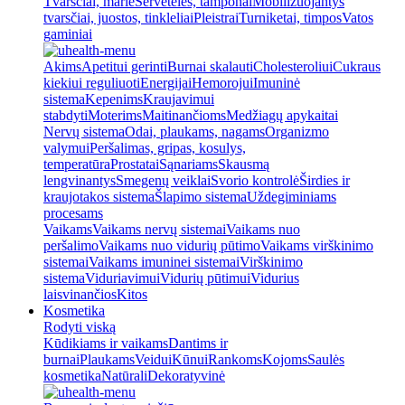
Tvarsčiai, marlė
Servetėlės, tamponai
Mobilizuojantys
tvarsčiai, juostos, tinkleliai
Pleistrai
Turniketai, timpos
Vatos
gaminiai
Akims
Apetitui gerinti
Burnai skalauti
Cholesteroliui
Cukraus
kiekiui reguliuoti
Energijai
Hemorojui
Imuninė
sistema
Kepenims
Kraujavimui
stabdyti
Moterims
Maitinančioms
Medžiagų apykaitai
Nervų sistema
Odai, plaukams, nagams
Organizmo
valymui
Peršalimas, gripas, kosulys,
temperatūra
Prostatai
Sąnariams
Skausmą
lengvinantys
Smegenų veiklai
Svorio kontrolė
Širdies ir
kraujotakos sistema
Šlapimo sistema
Uždegiminiams
procesams
Vaikams
Vaikams nervų sistemai
Vaikams nuo
peršalimo
Vaikams nuo vidurių pūtimo
Vaikams virškinimo
sistemai
Vaikams imuninei sistemai
Virškinimo
sistema
Viduriavimui
Vidurių pūtimui
Vidurius
laisvinančios
Kitos
Kosmetika
Rodyti viską
Kūdikiams ir vaikams
Dantims ir
burnai
Plaukams
Veidui
Kūnui
Rankoms
Kojoms
Saulės
kosmetika
Natūrali
Dekoratyvinė