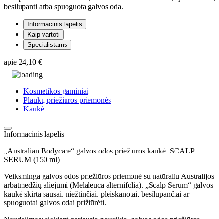
besilupanti arba spuoguota galvos oda.
Informacinis lapelis
Kaip vartoti
Specialistams
apie
24,10 €
Kosmetikos gaminiai
Plaukų priežiūros priemonės
Kaukė
Informacinis lapelis
„Australian Bodycare“ galvos odos priežiūros kaukė SCALP
SERUM (150 ml)
Veiksminga galvos odos priežiūros priemonė su natūraliu Australijos
arbatmedžių aliejumi (Melaleuca alternifolia). „Scalp Serum“ galvos
kaukė skirta sausai, niežtinčiai, pleiskanotai, besilupančiai ar
spuoguotai galvos odai prižiūrėti.