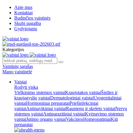
Apie mus
Kontaktai
Budinčios vaistinės
Skubi pagalba
Gydytojams
Kategorijos
Vaistinių sąrašas
Mano vaistinėlė
Vaistai
Rodyti viską
Virškinimo sistemos vaistai
Kraujotakos vaistai
Širdies ir
kraujagyslių vaistai
Dermatologiniai vaistai
Urogenitaliniai
vaistai
Hormoniniai preparatai
Priešinfekciniai
vaistai
Antinavikiniai vaistai
Raumenų ir skeleto vaistai
Nervų
sistemos vaistai
Antiparazitiniai vaistai
Kvėpavimo sistemos
vaistai
Jutimo organų vaistai
Vakcinos
Homeopatiniai
Kiti
preparatai