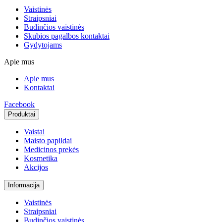
Vaistinės
Straipsniai
Budinčios vaistinės
Skubios pagalbos kontaktai
Gydytojams
Apie mus
Apie mus
Kontaktai
Facebook
Produktai
Vaistai
Maisto papildai
Medicinos prekės
Kosmetika
Akcijos
Informacija
Vaistinės
Straipsniai
Budinčios vaistinės