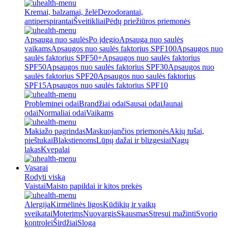
Kremai, balzamai, želė
Dezodorantai,
antiperspirantai
Šveitikliai
Pėdų priežiūros priemonės
Apsauga nuo saulės
Po įdegio
Apsauga nuo saulės
vaikams
Apsaugos nuo saulės faktorius SPF100
Apsaugos nuo
saulės faktorius SPF50+
Apsaugos nuo saulės faktorius
SPF50
Apsaugos nuo saulės faktorius SPF30
Apsaugos nuo
saulės faktorius SPF20
Apsaugos nuo saulės faktorius
SPF15
Apsaugos nuo saulės faktorius SPF10
Probleminei odai
Brandžiai odai
Sausai odai
Jaunai
odai
Normaliai odai
Vaikams
Makiažo pagrindas
Maskuojančios priemonės
Akių tušai,
pieštukai
Blakstienoms
Lūpų dažai ir blizgesiai
Nagų
lakas
Kvepalai
Vasarai
Rodyti viską
Vaistai
Maisto papildai ir kitos prekės
Alergija
Kirmėlinės ligos
Kūdikių ir vaikų
sveikatai
Moterims
Nuovargis
Skausmas
Stresui mažinti
Svorio
kontrolei
Širdžiai
Sloga