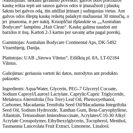
Naudojimas: siekiant geriausio poveikio, galvos odos priežiūros
kaukę reikia tepti ant sausos galvos odos ir įmasažuoti į plaukų
šaknis bei galvos odą, itin atidžiai įtrinant į sudirgusias vietas. Ant
galvos odos išteptą kaukę reikėtų palaikyti mažiausiai 30 minučių, o
jei įmanoma, ir per naktį. Kruopščiai išplaukite su „„Australian
Bodycare“ šampūnu „Hair Clean“. Kaukę galima naudoti ant
barzdos ir ūsų. Kartoti 2-3 kartus per savaitę arba pagal poreikį.
Gamintojas: Australian Bodycare Continental Aps, DK-5492
Vissenbjerg, Danija.
Platintojas: UAB „Sirowa Vilnius“, Eišiškių pl. 8A, LT-02184
Vilnius.
Galiojimas: geriausia vartoti iki datos, nurodytos ant produkto
pakuotės.
Ingredients: Aqua/Water, Glycerin, PEG-7 Glyceryl Cocoate,
Sodium Caproyl/Lauroyl Lactylate, Caprylic/Capric Triglyceride,
Melaleuca Alternifolia (Tea Tree) Leaf Oil, Phenoxyethanol,
Carbomer, Macadamia Ternifolia Seed Oil/Macadamia Integrifolia
Seed Oil, Sodium Hydroxide, Xanthan Gum, Beta-Caryophyllene,
Allantoin, Tetrasodium Iminodisuccinate, Acrylates/C10-30 Alkyl
Acrylate Crosspolymer, Ethylhexylglycerin, Tocopherol, Menthol,
Tasmannia Lanceolata Fruit Extract, Limonene, Linalool.