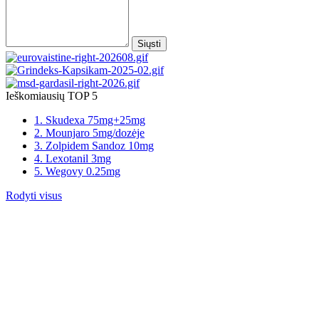
Siųsti
Ieškomiausių TOP 5
1. Skudexa 75mg+25mg
2. Mounjaro 5mg/dozėje
3. Zolpidem Sandoz 10mg
4. Lexotanil 3mg
5. Wegovy 0.25mg
Rodyti visus