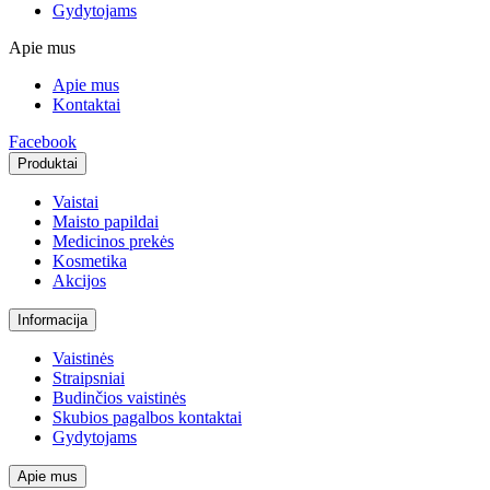
Gydytojams
Apie mus
Apie mus
Kontaktai
Facebook
Produktai
Vaistai
Maisto papildai
Medicinos prekės
Kosmetika
Akcijos
Informacija
Vaistinės
Straipsniai
Budinčios vaistinės
Skubios pagalbos kontaktai
Gydytojams
Apie mus