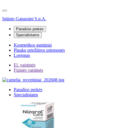
Istituto Ganassini S.p.A.
Panašios prekės
Specialistams
Kosmetikos gaminiai
Plaukų priežiūros priemonės
Losjonas
El. vaistinės
Fizinės vaistinės
Panašios prekės
Specialistams