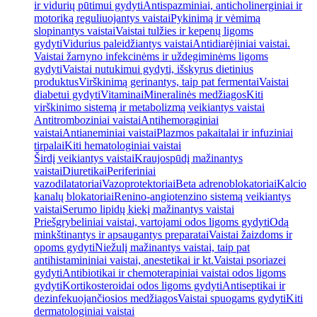
ir vidurių pūtimui gydyti
Antispazminiai, anticholinerginiai ir
motoriką reguliuojantys vaistai
Pykinimą ir vėmimą
slopinantys vaistai
Vaistai tulžies ir kepenų ligoms
gydyti
Vidurius paleidžiantys vaistai
Antidiarėjiniai vaistai.
Vaistai žarnyno infekcinėms ir uždegiminėms ligoms
gydyti
Vaistai nutukimui gydyti, išskyrus dietinius
produktus
Virškinimą gerinantys, taip pat fermentai
Vaistai
diabetui gydyti
Vitaminai
Mineralinės medžiagos
Kiti
virškinimo sistemą ir metabolizmą veikiantys vaistai
Antitromboziniai vaistai
Antihemoraginiai
vaistai
Antianeminiai vaistai
Plazmos pakaitalai ir infuziniai
tirpalai
Kiti hematologiniai vaistai
Širdį veikiantys vaistai
Kraujospūdį mažinantys
vaistai
Diuretikai
Periferiniai
vazodilatatoriai
Vazoprotektoriai
Beta adrenoblokatoriai
Kalcio
kanalų blokatoriai
Renino-angiotenzino sistemą veikiantys
vaistai
Serumo lipidų kiekį mažinantys vaistai
Priešgrybeliniai vaistai, vartojami odos ligoms gydyti
Odą
minkštinantys ir apsaugantys preparatai
Vaistai žaizdoms ir
opoms gydyti
Niežulį mažinantys vaistai, taip pat
antihistamininiai vaistai, anestetikai ir kt.
Vaistai psoriazei
gydyti
Antibiotikai ir chemoterapiniai vaistai odos ligoms
gydyti
Kortikosteroidai odos ligoms gydyti
Antiseptikai ir
dezinfekuojančiosios medžiagos
Vaistai spuogams gydyti
Kiti
dermatologiniai vaistai