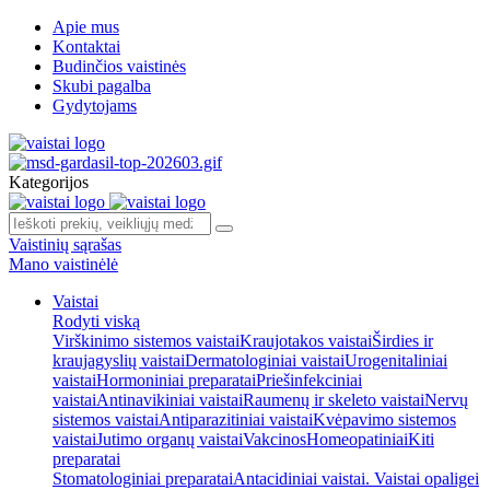
Apie mus
Kontaktai
Budinčios vaistinės
Skubi pagalba
Gydytojams
Kategorijos
Vaistinių sąrašas
Mano vaistinėlė
Vaistai
Rodyti viską
Virškinimo sistemos vaistai
Kraujotakos vaistai
Širdies ir
kraujagyslių vaistai
Dermatologiniai vaistai
Urogenitaliniai
vaistai
Hormoniniai preparatai
Priešinfekciniai
vaistai
Antinavikiniai vaistai
Raumenų ir skeleto vaistai
Nervų
sistemos vaistai
Antiparazitiniai vaistai
Kvėpavimo sistemos
vaistai
Jutimo organų vaistai
Vakcinos
Homeopatiniai
Kiti
preparatai
Stomatologiniai preparatai
Antacidiniai vaistai. Vaistai opaligei