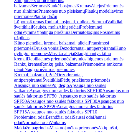
Šampūnas
Kondicionierius,
balzamas
Serumas
Kaukė
Losjonas
Kremas
Aliejus
Priemonės
nuo slinkimo
Priemonės nuo pleiskanų
Plaukų modeliavimo
priemonės
Plaukų dažai
Lūpoms
Kremas
Tonikai, losjonai, dulksna
Serumai
Valikliai,
šveitikliai
Kaukės, molis
Akių sričiai
Probleminei
odai
Vyrams
Ypatinga priežiūra
Dermatologinis kosmetinis
užpildas
Kūno pieneliai, kremai, balzamai, aliejai
Prausimosi
priemonės
Druska voniai
Dezodorantai, antiperspirantai
Kūno
pylingo priemonės
Masažo aliejai
Stangrinantys kūno
kremai
Depiliacinės priemonės
Intymios higienos priemonės
Rankų kremas
Rankų gelis, balzamas
Priemonėms rankoms
plauti
Nagų priežiūros priemonės
Kremai, balzamai, želė
Dezodorantai,
antiperspirantai
Šveitikliai
Pėdų priežiūros priemonės
Apsauga nuo saulės
Po įdegio
Apsauga nuo saulės
vaikams
Apsaugos nuo saulės faktorius SPF100
Apsaugos nuo
saulės faktorius SPF50+
Apsaugos nuo saulės faktorius
SPF50
Apsaugos nuo saulės faktorius SPF30
Apsaugos nuo
saulės faktorius SPF20
Apsaugos nuo saulės faktorius
SPF15
Apsaugos nuo saulės faktorius SPF10
Probleminei odai
Brandžiai odai
Sausai odai
Jaunai
odai
Normaliai odai
Vaikams
Makiažo pagrindas
Maskuojančios priemonės
Akių tušai,