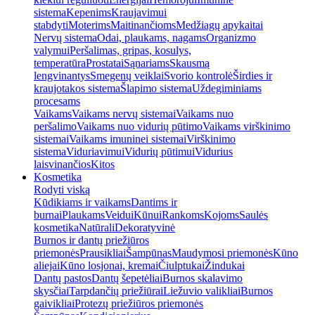
sistema
Kepenims
Kraujavimui
stabdyti
Moterims
Maitinančioms
Medžiagų apykaitai
Nervų sistema
Odai, plaukams, nagams
Organizmo
valymui
Peršalimas, gripas, kosulys,
temperatūra
Prostatai
Sąnariams
Skausmą
lengvinantys
Smegenų veiklai
Svorio kontrolė
Širdies ir
kraujotakos sistema
Šlapimo sistema
Uždegiminiams
procesams
Vaikams
Vaikams nervų sistemai
Vaikams nuo
peršalimo
Vaikams nuo vidurių pūtimo
Vaikams virškinimo
sistemai
Vaikams imuninei sistemai
Virškinimo
sistema
Viduriavimui
Vidurių pūtimui
Vidurius
laisvinančios
Kitos
Kosmetika
Rodyti viską
Kūdikiams ir vaikams
Dantims ir
burnai
Plaukams
Veidui
Kūnui
Rankoms
Kojoms
Saulės
kosmetika
Natūrali
Dekoratyvinė
Burnos ir dantų priežiūros
priemonės
Prausikliai
Šampūnas
Maudymosi priemonės
Kūno
aliejai
Kūno losjonai, kremai
Čiulptukai
Žindukai
Dantų pastos
Dantų šepetėliai
Burnos skalavimo
skysčiai
Tarpdančių priežiūrai
Liežuvio valikliai
Burnos
gaivikliai
Protezų priežiūros priemonės