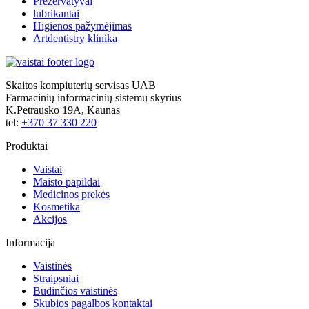
Prezervatyvai
lubrikantai
Higienos pažymėjimas
Artdentistry klinika
Skaitos kompiuterių servisas UAB
Farmacinių informacinių sistemų skyrius
K.Petrausko 19A, Kaunas
tel:
+370 37 330 220
Produktai
Vaistai
Maisto papildai
Medicinos prekės
Kosmetika
Akcijos
Informacija
Vaistinės
Straipsniai
Budinčios vaistinės
Skubios pagalbos kontaktai