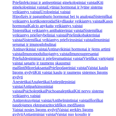
Priešinfekciniai ir antiseptiniai ginekologiniai vaistai
Kiti
ginekologiniai vaistai
Lytiniai hormonai ir lytinę sistemą
veikiantys vaistai
Urologiniai vaistai
Hipofizės ir pagumburio hormonai bei jų analogai
Sistemiškai
veikiantys kortikosteroidai
Skydliaukę veikiantys vaistai
Kasos
hormonai
Kalcio apykaitą veikiantys vaistai
Sistemiškai veikiantys antibakteriniai vaistai
Sistemiškai
veikiantys priešgrybeliniai vaistai
Priešmikobakteriniai
vaistai
Sistemiškai veikiantys priešvirusiniai vaistai
Imuniniai
serumai ir imunoglobulinai
Antinavikiniai vaistai
Antinavikiniai hormonai ir jiems artimi
vaistai
Imunomoduliuojantys vaistai
Imunosupresantai
Priešuždegiminiai ir priešreumatiniai vaistai
Vietiškai vartojami
vaistai sąnarių ir raumenų skausmui
malšinti
Miorelaksantai
Priešpodagriniai vaistai
Vaistai kaulų
ligoms gydyti
Kiti vaistai kaulų ir raumenų sistemos ligoms
gydyti
Anestetikai
Analgetikai
Antiepilepsiniai
vaistai
Antiparkinsoniniai
vaistai
Psicholeptikai
Psichoanaleptikai
Kiti nervų sistemą
veikiantys vaistai
Antiprotozojiniai vaistai
Antihelmintiniai vaistai
Išoriškai
naudojamos ektoparazitocidiškos medžiagos
Vaistai nosies ligoms gydyti
Vaistai gerklės ligoms
gydyti
Antiastminiai vaistai
Vaistai nuo kosulio ir