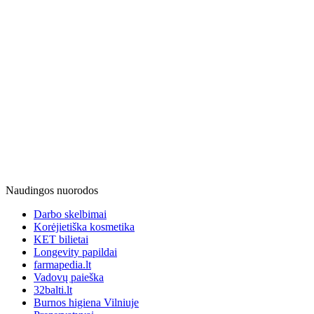
Naudingos nuorodos
Darbo skelbimai
Korėjietiška kosmetika
KET bilietai
Longevity papildai
farmapedia.lt
Vadovų paieška
32balti.lt
Burnos higiena Vilniuje