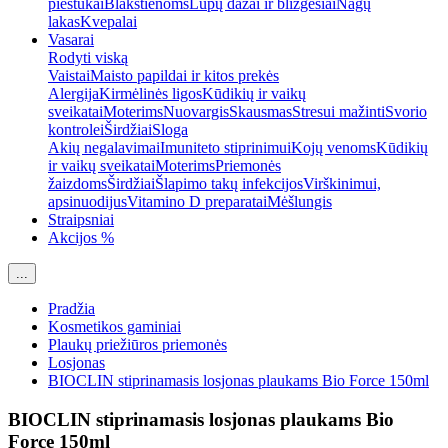
pieštukai
Blakstienoms
Lūpų dažai ir blizgesiai
Nagų
lakas
Kvepalai
Vasarai
Rodyti viską
Vaistai
Maisto papildai ir kitos prekės
Alergija
Kirmėlinės ligos
Kūdikių ir vaikų
sveikatai
Moterims
Nuovargis
Skausmas
Stresui mažinti
Svorio
kontrolei
Širdžiai
Sloga
Akių negalavimai
Imuniteto stiprinimui
Kojų venoms
Kūdikių
ir vaikų sveikatai
Moterims
Priemonės
žaizdoms
Širdžiai
Šlapimo takų infekcijos
Virškinimui,
apsinuodijus
Vitamino D preparatai
Mėšlungis
Straipsniai
Akcijos %
...
Pradžia
Kosmetikos gaminiai
Plaukų priežiūros priemonės
Losjonas
BIOCLIN stiprinamasis losjonas plaukams Bio Force 150ml
BIOCLIN stiprinamasis losjonas plaukams Bio
Force 150ml