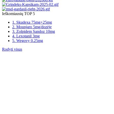
Ieškomiausių TOP 5
1. Skudexa 75mg+25mg
2. Mounjaro 5mg/dozėje
3. Zolpidem Sandoz 10mg
4. Lexotanil 3mg
5. Wegovy 0.25mg
Rodyti visus