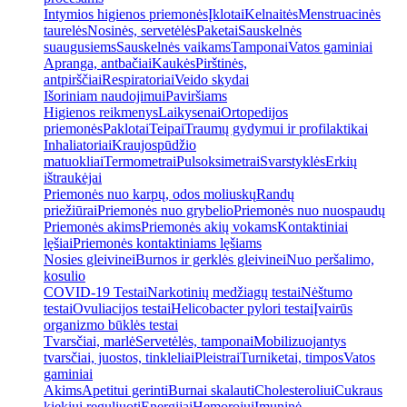
Intymios higienos priemonės
Įklotai
Kelnaitės
Menstruacinės
taurelės
Nosinės, servetėlės
Paketai
Sauskelnės
suaugusiems
Sauskelnės vaikams
Tamponai
Vatos gaminiai
Apranga, antbačiai
Kaukės
Pirštinės,
antpirščiai
Respiratoriai
Veido skydai
Išoriniam naudojimui
Paviršiams
Higienos reikmenys
Laikysenai
Ortopedijos
priemonės
Paklotai
Teipai
Traumų gydymui ir profilaktikai
Inhaliatoriai
Kraujospūdžio
matuokliai
Termometrai
Pulsoksimetrai
Svarstyklės
Erkių
ištraukėjai
Priemonės nuo karpų, odos moliuskų
Randų
priežiūrai
Priemonės nuo grybelio
Priemonės nuo nuospaudų
Priemonės akims
Priemonės akių vokams
Kontaktiniai
lęšiai
Priemonės kontaktiniams lęšiams
Nosies gleivinei
Burnos ir gerklės gleivinei
Nuo peršalimo,
kosulio
COVID-19 Testai
Narkotinių medžiagų testai
Nėštumo
testai
Ovuliacijos testai
Helicobacter pylori testai
Įvairūs
organizmo būklės testai
Tvarsčiai, marlė
Servetėlės, tamponai
Mobilizuojantys
tvarsčiai, juostos, tinkleliai
Pleistrai
Turniketai, timpos
Vatos
gaminiai
Akims
Apetitui gerinti
Burnai skalauti
Cholesteroliui
Cukraus
kiekiui reguliuoti
Energijai
Hemorojui
Imuninė