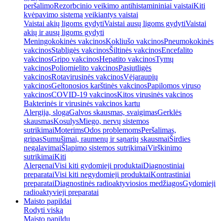
peršalimo
Rezorbcinio veikimo antihistamininiai vaistai
Kiti
kvėpavimo sistemą veikiantys vaistai
Vaistai akių ligoms gydyti
Vaistai ausų ligoms gydyti
Vaistai
akių ir ausų ligoms gydyti
Meningokokinės vakcinos
Kokliušo vakcinos
Pneumokokinės
vakcinos
Stabligės vakcinos
Šiltinės vakcinos
Encefalito
vakcinos
Gripo vakcinos
Hepatito vakcinos
Tymų
vakcinos
Poliomielito vakcinos
Pasiutligės
vakcinos
Rotavirusinės vakcinos
Vėjaraupių
vakcinos
Geltonosios karštinės vakcinos
Papilomos viruso
vakcinos
COVID-19 vakcinos
Kitos virusinės vakcinos
Bakterinės ir virusinės vakcinos kartu
Alergija, sloga
Galvos skausmas, svaigimas
Gerklės
skausmas
Kosulys
Miego, nervų sistemos
sutrikimai
Moterims
Odos problemoms
Peršalimas,
gripas
Sumušimai, raumenų ir sąnarių skausmai
Širdies
negalavimai
Šlapimo sistemos sutrikimai
Virškinimo
sutrikimai
Kiti
Alergenai
Visi kiti gydomieji produktai
Diagnostiniai
preparatai
Visi kiti negydomieji produktai
Kontrastiniai
preparatai
Diagnostinės radioaktyviosios medžiagos
Gydomieji
radioaktyvieji preparatai
Maisto papildai
Rodyti viską
Maisto papildų