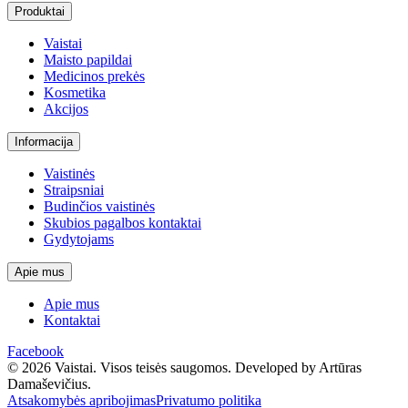
Produktai
Vaistai
Maisto papildai
Medicinos prekės
Kosmetika
Akcijos
Informacija
Vaistinės
Straipsniai
Budinčios vaistinės
Skubios pagalbos kontaktai
Gydytojams
Apie mus
Apie mus
Kontaktai
Facebook
© 2026 Vaistai. Visos teisės saugomos.
Developed by Artūras
Damaševičius.
Atsakomybės apribojimas
Privatumo politika