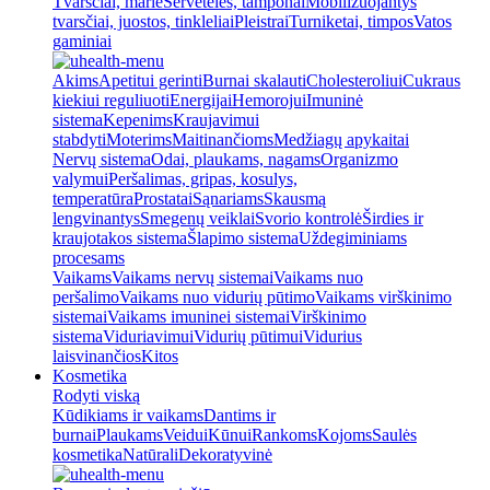
Tvarsčiai, marlė
Servetėlės, tamponai
Mobilizuojantys
tvarsčiai, juostos, tinkleliai
Pleistrai
Turniketai, timpos
Vatos
gaminiai
Akims
Apetitui gerinti
Burnai skalauti
Cholesteroliui
Cukraus
kiekiui reguliuoti
Energijai
Hemorojui
Imuninė
sistema
Kepenims
Kraujavimui
stabdyti
Moterims
Maitinančioms
Medžiagų apykaitai
Nervų sistema
Odai, plaukams, nagams
Organizmo
valymui
Peršalimas, gripas, kosulys,
temperatūra
Prostatai
Sąnariams
Skausmą
lengvinantys
Smegenų veiklai
Svorio kontrolė
Širdies ir
kraujotakos sistema
Šlapimo sistema
Uždegiminiams
procesams
Vaikams
Vaikams nervų sistemai
Vaikams nuo
peršalimo
Vaikams nuo vidurių pūtimo
Vaikams virškinimo
sistemai
Vaikams imuninei sistemai
Virškinimo
sistema
Viduriavimui
Vidurių pūtimui
Vidurius
laisvinančios
Kitos
Kosmetika
Rodyti viską
Kūdikiams ir vaikams
Dantims ir
burnai
Plaukams
Veidui
Kūnui
Rankoms
Kojoms
Saulės
kosmetika
Natūrali
Dekoratyvinė