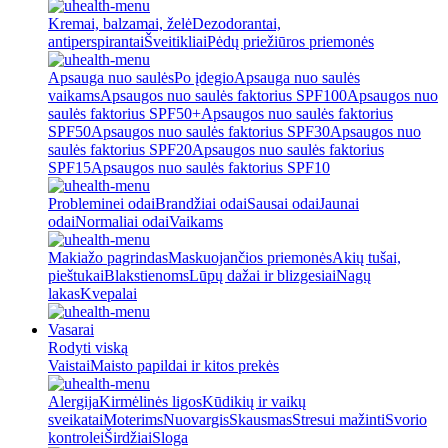
Kremai, balzamai, želė
Dezodorantai,
antiperspirantai
Šveitikliai
Pėdų priežiūros priemonės
Apsauga nuo saulės
Po įdegio
Apsauga nuo saulės
vaikams
Apsaugos nuo saulės faktorius SPF100
Apsaugos nuo
saulės faktorius SPF50+
Apsaugos nuo saulės faktorius
SPF50
Apsaugos nuo saulės faktorius SPF30
Apsaugos nuo
saulės faktorius SPF20
Apsaugos nuo saulės faktorius
SPF15
Apsaugos nuo saulės faktorius SPF10
Probleminei odai
Brandžiai odai
Sausai odai
Jaunai
odai
Normaliai odai
Vaikams
Makiažo pagrindas
Maskuojančios priemonės
Akių tušai,
pieštukai
Blakstienoms
Lūpų dažai ir blizgesiai
Nagų
lakas
Kvepalai
Vasarai
Rodyti viską
Vaistai
Maisto papildai ir kitos prekės
Alergija
Kirmėlinės ligos
Kūdikių ir vaikų
sveikatai
Moterims
Nuovargis
Skausmas
Stresui mažinti
Svorio
kontrolei
Širdžiai
Sloga