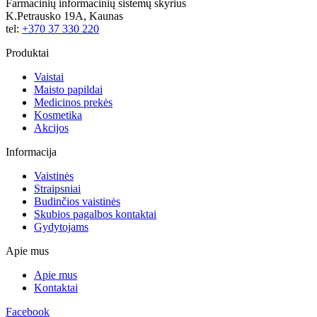
Farmacinių informacinių sistemų skyrius
K.Petrausko 19A, Kaunas
tel:
+370 37 330 220
Produktai
Vaistai
Maisto papildai
Medicinos prekės
Kosmetika
Akcijos
Informacija
Vaistinės
Straipsniai
Budinčios vaistinės
Skubios pagalbos kontaktai
Gydytojams
Apie mus
Apie mus
Kontaktai
Facebook