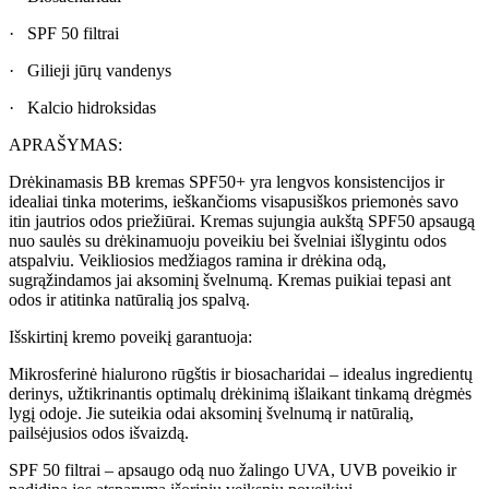
· SPF 50 filtrai
· Gilieji jūrų vandenys
· Kalcio hidroksidas
APRAŠYMAS:
Drėkinamasis BB kremas SPF50+ yra lengvos konsistencijos ir
idealiai tinka moterims, ieškančioms visapusiškos priemonės savo
itin jautrios odos priežiūrai. Kremas sujungia aukštą SPF50 apsaugą
nuo saulės su drėkinamuoju poveikiu bei švelniai išlygintu odos
atspalviu. Veikliosios medžiagos ramina ir drėkina odą,
sugrąžindamos jai aksominį švelnumą. Kremas puikiai tepasi ant
odos ir atitinka natūralią jos spalvą.
Išskirtinį kremo poveikį garantuoja:
Mikrosferinė hialurono rūgštis ir biosacharidai – idealus ingredientų
derinys, užtikrinantis optimalų drėkinimą išlaikant tinkamą drėgmės
lygį odoje. Jie suteikia odai aksominį švelnumą ir natūralią,
pailsėjusios odos išvaizdą.
SPF 50 filtrai – apsaugo odą nuo žalingo UVA, UVB poveikio ir