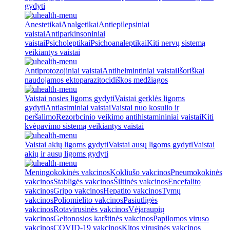
gydyti
Anestetikai
Analgetikai
Antiepilepsiniai
vaistai
Antiparkinsoniniai
vaistai
Psicholeptikai
Psichoanaleptikai
Kiti nervų sistemą
veikiantys vaistai
Antiprotozojiniai vaistai
Antihelmintiniai vaistai
Išoriškai
naudojamos ektoparazitocidiškos medžiagos
Vaistai nosies ligoms gydyti
Vaistai gerklės ligoms
gydyti
Antiastminiai vaistai
Vaistai nuo kosulio ir
peršalimo
Rezorbcinio veikimo antihistamininiai vaistai
Kiti
kvėpavimo sistemą veikiantys vaistai
Vaistai akių ligoms gydyti
Vaistai ausų ligoms gydyti
Vaistai
akių ir ausų ligoms gydyti
Meningokokinės vakcinos
Kokliušo vakcinos
Pneumokokinės
vakcinos
Stabligės vakcinos
Šiltinės vakcinos
Encefalito
vakcinos
Gripo vakcinos
Hepatito vakcinos
Tymų
vakcinos
Poliomielito vakcinos
Pasiutligės
vakcinos
Rotavirusinės vakcinos
Vėjaraupių
vakcinos
Geltonosios karštinės vakcinos
Papilomos viruso
vakcinos
COVID-19 vakcinos
Kitos virusinės vakcinos