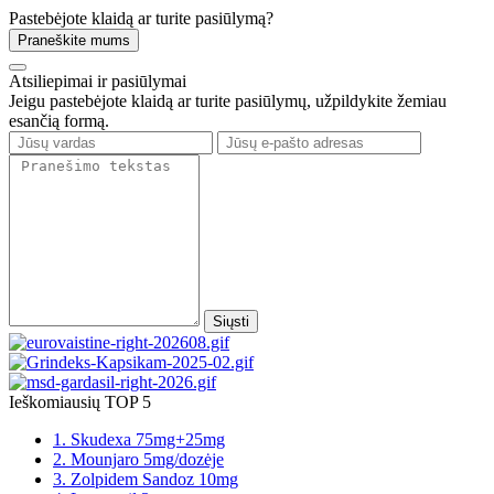
Pastebėjote klaidą ar turite pasiūlymą?
Praneškite mums
Atsiliepimai ir pasiūlymai
Jeigu pastebėjote klaidą ar turite pasiūlymų, užpildykite žemiau
esančią formą.
Siųsti
Ieškomiausių TOP 5
1. Skudexa 75mg+25mg
2. Mounjaro 5mg/dozėje
3. Zolpidem Sandoz 10mg