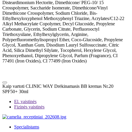
Disteardimonium Hectorite, Dimethicone/ PEG-10/ 15
Crosspolymer, Saccharide Isomerate, Dimethicone/Vinyl
Dimethicone Crosspolymer, Sodium Chloride, Bis-
Ethylhexyloxyphenol Methoxyphenyl Triazine, Acrylates/C12-22
Alkyl Methacrylate Copolymer, Decyl Glucoside, Propylene
Carbonate, Glycerin, Sodium Citrate, Perfluorooctyl
Triethoxysilane, Ethylhexylglycerin, Arginine,
Polyperfluoromethylisopropyl Ether, Coco-Glucoside, Propylene
Glycol, Xanthan Gum, Disodium Lauryl Sulfosuccinate, Citric
Acid, Silica Dimethyl Silylate, Tocopherol, Hexylene Glycol,
Phenoxyethanol, Dipropylene Glycol, Parfum (Fragrance), CI
77491 (Iron Oxides), CI 77499 (Iron Oxides)
Kaip vartoti CLINIC WAY Drėkinamasis BB kremas Nr.20
SPF50+ 30ml
El. vaistinės
Fizinės vaistinės
Specialistams