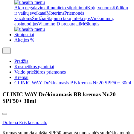
Akių negalavimai
Imuniteto stiprinimui
Kojų venoms
Kūdikių
ir vaikų sveikatai
Moterims
Priemonės
žaizdoms
Širdžiai
Šlapimo takų infekcijos
Virškinimui,
apsinuodijus
Vitamino D preparatai
Mėšlungis
Straipsniai
Akcijos %
...
Pradžia
Kosmetikos gaminiai
Veido priežiūros priemonės
Kremai
CLINIC WAY Drėkinamasis BB kremas Nr.20 SPF50+ 30ml
CLINIC WAY Drėkinamasis BB kremas Nr.20
SPF50+ 30ml
Dr.Irena Eris kosm. lab.
Kremas sujungia aukštą SPF50 apsaugą nuo saulės su drėkinamuoju