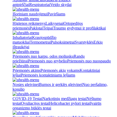
antpirščiai
Respiratoriai
Veido skydai
Išoriniam naudojimui
Paviršiams
Higienos reikmenys
Laikysenai
Ortopedijos
priemonės
Paklotai
Teipai
Traumų gydymui ir profilaktikai
Inhaliatoriai
Kraujospūdžio
matuokliai
Termometrai
Pulsoksimetrai
Svarstyklės
Erkių
ištraukėjai
Priemonės nuo karpų, odos moliuskų
Randų
priežiūrai
Priemonės nuo grybelio
Priemonės nuo nuospaudų
Priemonės akims
Priemonės akių vokams
Kontaktiniai
lęšiai
Priemonės kontaktiniams lęšiams
Nosies gleivinei
Burnos ir gerklės gleivinei
Nuo peršalimo,
kosulio
COVID-19 Testai
Narkotinių medžiagų testai
Nėštumo
testai
Ovuliacijos testai
Helicobacter pylori testai
Įvairūs
organizmo būklės testai