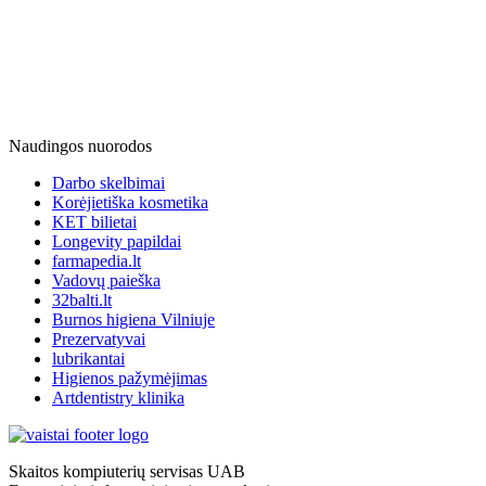
Naudingos nuorodos
Darbo skelbimai
Korėjietiška kosmetika
KET bilietai
Longevity papildai
farmapedia.lt
Vadovų paieška
32balti.lt
Burnos higiena Vilniuje
Prezervatyvai
lubrikantai
Higienos pažymėjimas
Artdentistry klinika
Skaitos kompiuterių servisas UAB