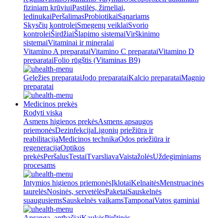
fiziniam krūviui
Pastilės, žirneliai,
ledinukai
Peršalimas
Probiotikai
Sąnariams
Skysčių kontrolei
Smegenų veiklai
Svorio
kontrolei
Širdžiai
Šlapimo sistemai
Virškinimo
sistemai
Vitaminai ir mineralai
Vitamino A preparatai
Vitamino C preparatai
Vitamino D
preparatai
Folio rūgštis (Vitaminas B9)
Geležies preparatai
Jodo preparatai
Kalcio preparatai
Magnio
preparatai
Medicinos prekės
Rodyti viską
Asmens higienos prekės
Asmens apsaugos
priemonės
Dezinfekcija
Ligonių priežiūra ir
reabilitacija
Medicinos technika
Odos priežiūra ir
regeneracija
Optikos
prekės
Peršalus
Testai
Tvarsliava
Vaistažolės
Uždegiminiams
procesams
Intymios higienos priemonės
Įklotai
Kelnaitės
Menstruacinės
taurelės
Nosinės, servetėlės
Paketai
Sauskelnės
suaugusiems
Sauskelnės vaikams
Tamponai
Vatos gaminiai
Apranga, antbačiai
Kaukės
Pirštinės,