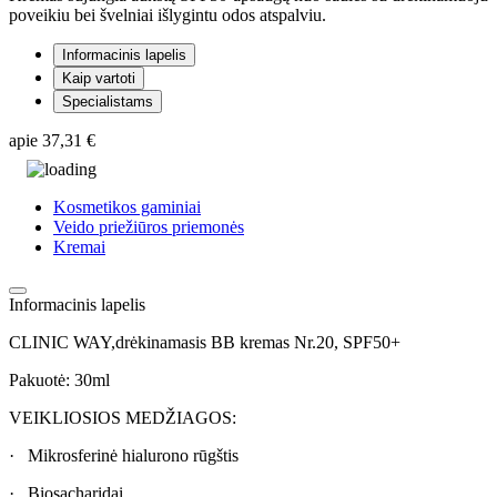
poveikiu bei švelniai išlygintu odos atspalviu.
Informacinis lapelis
Kaip vartoti
Specialistams
apie
37,31 €
Kosmetikos gaminiai
Veido priežiūros priemonės
Kremai
Informacinis lapelis
CLINIC WAY,drėkinamasis BB kremas Nr.20, SPF50+
Pakuotė: 30ml
VEIKLIOSIOS MEDŽIAGOS:
· Mikrosferinė hialurono rūgštis
· Biosacharidai