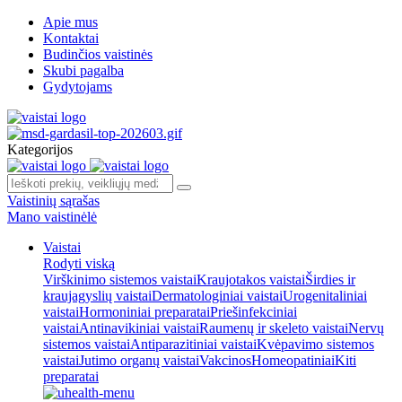
Apie mus
Kontaktai
Budinčios vaistinės
Skubi pagalba
Gydytojams
Kategorijos
Vaistinių sąrašas
Mano vaistinėlė
Vaistai
Rodyti viską
Virškinimo sistemos vaistai
Kraujotakos vaistai
Širdies ir
kraujagyslių vaistai
Dermatologiniai vaistai
Urogenitaliniai
vaistai
Hormoniniai preparatai
Priešinfekciniai
vaistai
Antinavikiniai vaistai
Raumenų ir skeleto vaistai
Nervų
sistemos vaistai
Antiparazitiniai vaistai
Kvėpavimo sistemos
vaistai
Jutimo organų vaistai
Vakcinos
Homeopatiniai
Kiti
preparatai