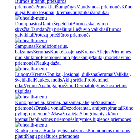
Burnos ir dantų priežiūros
priemonės
Prausikliai
Šampūnas
Maudymosi priemonės
Kūno
aliejai
Kūno losjonai, kremai
Čiulptukai
Žindukai
Dantų pastos
Dantų šepetėliai
Burnos skalavimo
skysčiai
Tarpdančių priežiūrai
Liežuvio valikliai
Burnos
gaivikliai
Protezų priežiūros priemonės
Šampūnas
Kondicionierius,
balzamas
Serumas
Kaukė
Losjonas
Kremas
Aliejus
Priemonės
nuo slinkimo
Priemonės nuo pleiskanų
Plaukų modeliavimo
priemonės
Plaukų dažai
Lūpoms
Kremas
Tonikai, losjonai, dulksna
Serumai
Valikliai,
šveitikliai
Kaukės, molis
Akių sričiai
Probleminei
odai
Vyrams
Ypatinga priežiūra
Dermatologinis kosmetinis
užpildas
Kūno pieneliai, kremai, balzamai, aliejai
Prausimosi
priemonės
Druska voniai
Dezodorantai, antiperspirantai
Kūno
pylingo priemonės
Masažo aliejai
Stangrinantys kūno
kremai
Depiliacinės priemonės
Intymios higienos priemonės
Rankų kremas
Rankų gelis, balzamas
Priemonėms rankoms
plauti
Nagų priežiūros priemonės