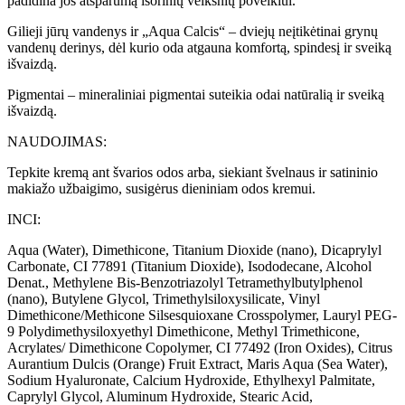
padidina jos atsparumą išorinių veiksnių poveikiui.
Gilieji jūrų vandenys ir „Aqua Calcis“ – dviejų neįtikėtinai grynų
vandenų derinys, dėl kurio oda atgauna komfortą, spindesį ir sveiką
išvaizdą.
Pigmentai – mineraliniai pigmentai suteikia odai natūralią ir sveiką
išvaizdą.
NAUDOJIMAS:
Tepkite kremą ant švarios odos arba, siekiant švelnaus ir satininio
makiažo užbaigimo, susigėrus dieniniam odos kremui.
INCI:
Aqua (Water), Dimethicone, Titanium Dioxide (nano), Dicaprylyl
Carbonate, CI 77891 (Titanium Dioxide), Isododecane, Alcohol
Denat., Methylene Bis-Benzotriazolyl Tetramethylbutylphenol
(nano), Butylene Glycol, Trimethylsiloxysilicate, Vinyl
Dimethicone/Methicone Silsesquioxane Crosspolymer, Lauryl PEG-
9 Polydimethysiloxyethyl Dimethicone, Methyl Trimethicone,
Acrylates/ Dimethicone Copolymer, CI 77492 (Iron Oxides), Citrus
Aurantium Dulcis (Orange) Fruit Extract, Maris Aqua (Sea Water),
Sodium Hyaluronate, Calcium Hydroxide, Ethylhexyl Palmitate,
Caprylyl Glycol, Aluminum Hydroxide, Stearic Acid,