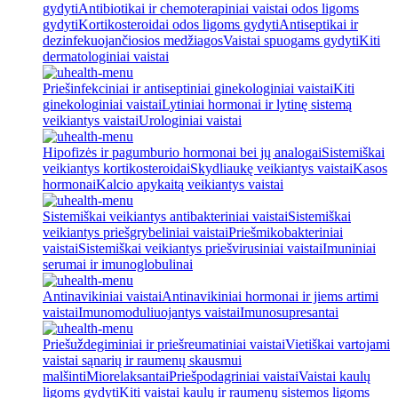
gydyti
Antibiotikai ir chemoterapiniai vaistai odos ligoms
gydyti
Kortikosteroidai odos ligoms gydyti
Antiseptikai ir
dezinfekuojančiosios medžiagos
Vaistai spuogams gydyti
Kiti
dermatologiniai vaistai
Priešinfekciniai ir antiseptiniai ginekologiniai vaistai
Kiti
ginekologiniai vaistai
Lytiniai hormonai ir lytinę sistemą
veikiantys vaistai
Urologiniai vaistai
Hipofizės ir pagumburio hormonai bei jų analogai
Sistemiškai
veikiantys kortikosteroidai
Skydliaukę veikiantys vaistai
Kasos
hormonai
Kalcio apykaitą veikiantys vaistai
Sistemiškai veikiantys antibakteriniai vaistai
Sistemiškai
veikiantys priešgrybeliniai vaistai
Priešmikobakteriniai
vaistai
Sistemiškai veikiantys priešvirusiniai vaistai
Imuniniai
serumai ir imunoglobulinai
Antinavikiniai vaistai
Antinavikiniai hormonai ir jiems artimi
vaistai
Imunomoduliuojantys vaistai
Imunosupresantai
Priešuždegiminiai ir priešreumatiniai vaistai
Vietiškai vartojami
vaistai sąnarių ir raumenų skausmui
malšinti
Miorelaksantai
Priešpodagriniai vaistai
Vaistai kaulų
ligoms gydyti
Kiti vaistai kaulų ir raumenų sistemos ligoms