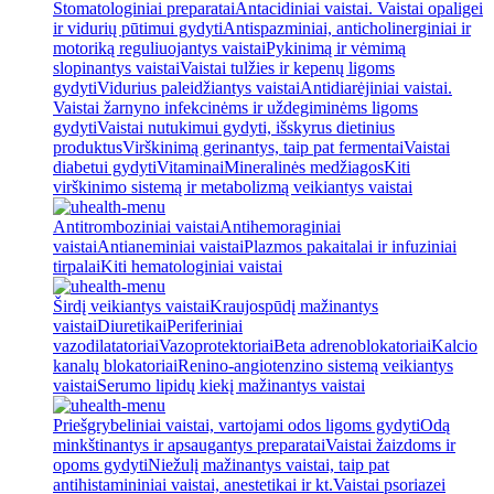
Stomatologiniai preparatai
Antacidiniai vaistai. Vaistai opaligei
ir vidurių pūtimui gydyti
Antispazminiai, anticholinerginiai ir
motoriką reguliuojantys vaistai
Pykinimą ir vėmimą
slopinantys vaistai
Vaistai tulžies ir kepenų ligoms
gydyti
Vidurius paleidžiantys vaistai
Antidiarėjiniai vaistai.
Vaistai žarnyno infekcinėms ir uždegiminėms ligoms
gydyti
Vaistai nutukimui gydyti, išskyrus dietinius
produktus
Virškinimą gerinantys, taip pat fermentai
Vaistai
diabetui gydyti
Vitaminai
Mineralinės medžiagos
Kiti
virškinimo sistemą ir metabolizmą veikiantys vaistai
Antitromboziniai vaistai
Antihemoraginiai
vaistai
Antianeminiai vaistai
Plazmos pakaitalai ir infuziniai
tirpalai
Kiti hematologiniai vaistai
Širdį veikiantys vaistai
Kraujospūdį mažinantys
vaistai
Diuretikai
Periferiniai
vazodilatatoriai
Vazoprotektoriai
Beta adrenoblokatoriai
Kalcio
kanalų blokatoriai
Renino-angiotenzino sistemą veikiantys
vaistai
Serumo lipidų kiekį mažinantys vaistai
Priešgrybeliniai vaistai, vartojami odos ligoms gydyti
Odą
minkštinantys ir apsaugantys preparatai
Vaistai žaizdoms ir
opoms gydyti
Niežulį mažinantys vaistai, taip pat
antihistamininiai vaistai, anestetikai ir kt.
Vaistai psoriazei