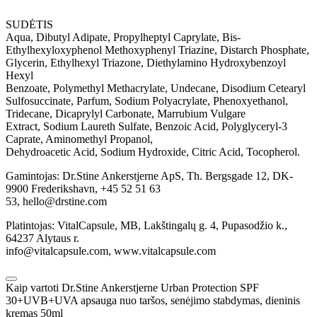
SUDĖTIS
Aqua, Dibutyl Adipate, Propylheptyl Caprylate, Bis-
Ethylhexyloxyphenol Methoxyphenyl Triazine, Distarch Phosphate,
Glycerin, Ethylhexyl Triazone, Diethylamino Hydroxybenzoyl
Hexyl
Benzoate, Polymethyl Methacrylate, Undecane, Disodium Cetearyl
Sulfosuccinate, Parfum, Sodium Polyacrylate, Phenoxyethanol,
Tridecane, Dicaprylyl Carbonate, Marrubium Vulgare
Extract, Sodium Laureth Sulfate, Benzoic Acid, Polyglyceryl-3
Caprate, Aminomethyl Propanol,
Dehydroacetic Acid, Sodium Hydroxide, Citric Acid, Tocopherol.
Gamintojas: Dr.Stine Ankerstjerne ApS, Th. Bergsgade 12, DK-
9900 Frederikshavn, +45 52 51 63
53, hello@drstine.com
Platintojas: VitalCapsule, MB, Lakštingalų g. 4, Pupasodžio k.,
64237 Alytaus r.
info@vitalcapsule.com, www.vitalcapsule.com
Kaip vartoti Dr.Stine Ankerstjerne Urban Protection SPF
30+UVB+UVA apsauga nuo taršos, senėjimo stabdymas, dieninis
kremas 50ml