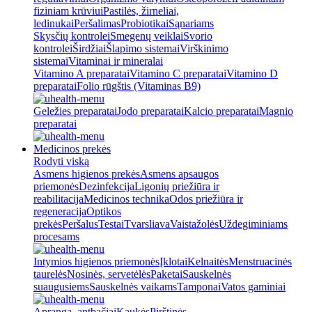
fiziniam krūviui
Pastilės, žirneliai,
ledinukai
Peršalimas
Probiotikai
Sąnariams
Skysčių kontrolei
Smegenų veiklai
Svorio
kontrolei
Širdžiai
Šlapimo sistemai
Virškinimo
sistemai
Vitaminai ir mineralai
Vitamino A preparatai
Vitamino C preparatai
Vitamino D
preparatai
Folio rūgštis (Vitaminas B9)
Geležies preparatai
Jodo preparatai
Kalcio preparatai
Magnio
preparatai
Medicinos prekės
Rodyti viską
Asmens higienos prekės
Asmens apsaugos
priemonės
Dezinfekcija
Ligonių priežiūra ir
reabilitacija
Medicinos technika
Odos priežiūra ir
regeneracija
Optikos
prekės
Peršalus
Testai
Tvarsliava
Vaistažolės
Uždegiminiams
procesams
Intymios higienos priemonės
Įklotai
Kelnaitės
Menstruacinės
taurelės
Nosinės, servetėlės
Paketai
Sauskelnės
suaugusiems
Sauskelnės vaikams
Tamponai
Vatos gaminiai
Apranga, antbačiai
Kaukės
Pirštinės,