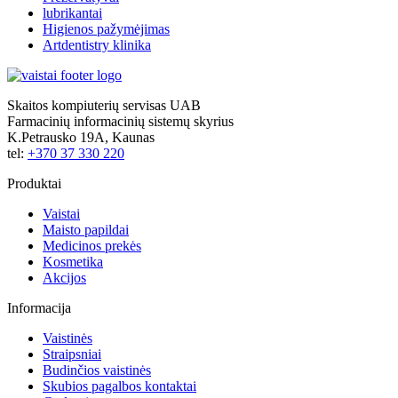
lubrikantai
Higienos pažymėjimas
Artdentistry klinika
Skaitos kompiuterių servisas UAB
Farmacinių informacinių sistemų skyrius
K.Petrausko 19A, Kaunas
tel:
+370 37 330 220
Produktai
Vaistai
Maisto papildai
Medicinos prekės
Kosmetika
Akcijos
Informacija
Vaistinės
Straipsniai
Budinčios vaistinės
Skubios pagalbos kontaktai