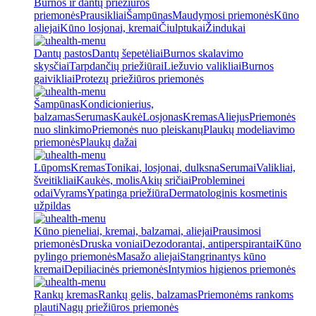
Burnos ir dantų priežiūros
priemonės
Prausikliai
Šampūnas
Maudymosi priemonės
Kūno
aliejai
Kūno losjonai, kremai
Čiulptukai
Žindukai
Dantų pastos
Dantų šepetėliai
Burnos skalavimo
skysčiai
Tarpdančių priežiūrai
Liežuvio valikliai
Burnos
gaivikliai
Protezų priežiūros priemonės
Šampūnas
Kondicionierius,
balzamas
Serumas
Kaukė
Losjonas
Kremas
Aliejus
Priemonės
nuo slinkimo
Priemonės nuo pleiskanų
Plaukų modeliavimo
priemonės
Plaukų dažai
Lūpoms
Kremas
Tonikai, losjonai, dulksna
Serumai
Valikliai,
šveitikliai
Kaukės, molis
Akių sričiai
Probleminei
odai
Vyrams
Ypatinga priežiūra
Dermatologinis kosmetinis
užpildas
Kūno pieneliai, kremai, balzamai, aliejai
Prausimosi
priemonės
Druska voniai
Dezodorantai, antiperspirantai
Kūno
pylingo priemonės
Masažo aliejai
Stangrinantys kūno
kremai
Depiliacinės priemonės
Intymios higienos priemonės
Rankų kremas
Rankų gelis, balzamas
Priemonėms rankoms
plauti
Nagų priežiūros priemonės