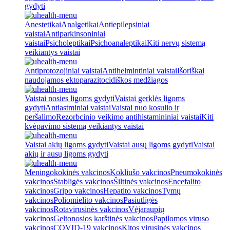
gydyti
Anestetikai
Analgetikai
Antiepilepsiniai
vaistai
Antiparkinsoniniai
vaistai
Psicholeptikai
Psichoanaleptikai
Kiti nervų sistemą
veikiantys vaistai
Antiprotozojiniai vaistai
Antihelmintiniai vaistai
Išoriškai
naudojamos ektoparazitocidiškos medžiagos
Vaistai nosies ligoms gydyti
Vaistai gerklės ligoms
gydyti
Antiastminiai vaistai
Vaistai nuo kosulio ir
peršalimo
Rezorbcinio veikimo antihistamininiai vaistai
Kiti
kvėpavimo sistemą veikiantys vaistai
Vaistai akių ligoms gydyti
Vaistai ausų ligoms gydyti
Vaistai
akių ir ausų ligoms gydyti
Meningokokinės vakcinos
Kokliušo vakcinos
Pneumokokinės
vakcinos
Stabligės vakcinos
Šiltinės vakcinos
Encefalito
vakcinos
Gripo vakcinos
Hepatito vakcinos
Tymų
vakcinos
Poliomielito vakcinos
Pasiutligės
vakcinos
Rotavirusinės vakcinos
Vėjaraupių
vakcinos
Geltonosios karštinės vakcinos
Papilomos viruso
vakcinos
COVID-19 vakcinos
Kitos virusinės vakcinos