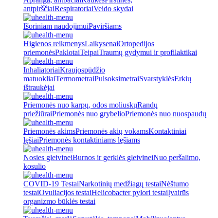
antpirščiai
Respiratoriai
Veido skydai
Išoriniam naudojimui
Paviršiams
Higienos reikmenys
Laikysenai
Ortopedijos
priemonės
Paklotai
Teipai
Traumų gydymui ir profilaktikai
Inhaliatoriai
Kraujospūdžio
matuokliai
Termometrai
Pulsoksimetrai
Svarstyklės
Erkių
ištraukėjai
Priemonės nuo karpų, odos moliuskų
Randų
priežiūrai
Priemonės nuo grybelio
Priemonės nuo nuospaudų
Priemonės akims
Priemonės akių vokams
Kontaktiniai
lęšiai
Priemonės kontaktiniams lęšiams
Nosies gleivinei
Burnos ir gerklės gleivinei
Nuo peršalimo,
kosulio
COVID-19 Testai
Narkotinių medžiagų testai
Nėštumo
testai
Ovuliacijos testai
Helicobacter pylori testai
Įvairūs
organizmo būklės testai