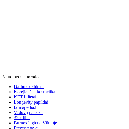
Naudingos nuorodos
Darbo skelbimai
Korėjietiška kosmetika
KET bilietai
Longevity papildai
farmapedia.lt
Vadovų paieška
32balti.lt
Burnos higiena Vilniuje
Prezervatyvai