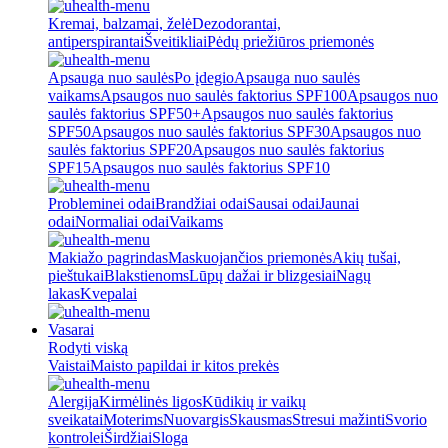
Kremai, balzamai, želė
Dezodorantai,
antiperspirantai
Šveitikliai
Pėdų priežiūros priemonės
Apsauga nuo saulės
Po įdegio
Apsauga nuo saulės
vaikams
Apsaugos nuo saulės faktorius SPF100
Apsaugos nuo
saulės faktorius SPF50+
Apsaugos nuo saulės faktorius
SPF50
Apsaugos nuo saulės faktorius SPF30
Apsaugos nuo
saulės faktorius SPF20
Apsaugos nuo saulės faktorius
SPF15
Apsaugos nuo saulės faktorius SPF10
Probleminei odai
Brandžiai odai
Sausai odai
Jaunai
odai
Normaliai odai
Vaikams
Makiažo pagrindas
Maskuojančios priemonės
Akių tušai,
pieštukai
Blakstienoms
Lūpų dažai ir blizgesiai
Nagų
lakas
Kvepalai
Vasarai
Rodyti viską
Vaistai
Maisto papildai ir kitos prekės
Alergija
Kirmėlinės ligos
Kūdikių ir vaikų
sveikatai
Moterims
Nuovargis
Skausmas
Stresui mažinti
Svorio
kontrolei
Širdžiai
Sloga