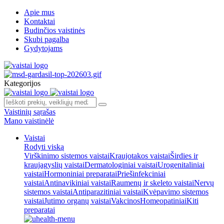
Apie mus
Kontaktai
Budinčios vaistinės
Skubi pagalba
Gydytojams
Kategorijos
Vaistinių sąrašas
Mano vaistinėlė
Vaistai
Rodyti viską
Virškinimo sistemos vaistai
Kraujotakos vaistai
Širdies ir
kraujagyslių vaistai
Dermatologiniai vaistai
Urogenitaliniai
vaistai
Hormoniniai preparatai
Priešinfekciniai
vaistai
Antinavikiniai vaistai
Raumenų ir skeleto vaistai
Nervų
sistemos vaistai
Antiparazitiniai vaistai
Kvėpavimo sistemos
vaistai
Jutimo organų vaistai
Vakcinos
Homeopatiniai
Kiti
preparatai