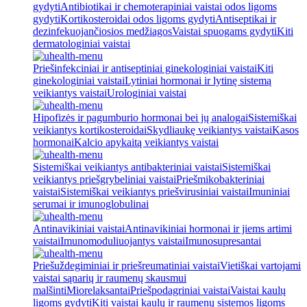
gydyti
Antibiotikai ir chemoterapiniai vaistai odos ligoms
gydyti
Kortikosteroidai odos ligoms gydyti
Antiseptikai ir
dezinfekuojančiosios medžiagos
Vaistai spuogams gydyti
Kiti
dermatologiniai vaistai
Priešinfekciniai ir antiseptiniai ginekologiniai vaistai
Kiti
ginekologiniai vaistai
Lytiniai hormonai ir lytinę sistemą
veikiantys vaistai
Urologiniai vaistai
Hipofizės ir pagumburio hormonai bei jų analogai
Sistemiškai
veikiantys kortikosteroidai
Skydliaukę veikiantys vaistai
Kasos
hormonai
Kalcio apykaitą veikiantys vaistai
Sistemiškai veikiantys antibakteriniai vaistai
Sistemiškai
veikiantys priešgrybeliniai vaistai
Priešmikobakteriniai
vaistai
Sistemiškai veikiantys priešvirusiniai vaistai
Imuniniai
serumai ir imunoglobulinai
Antinavikiniai vaistai
Antinavikiniai hormonai ir jiems artimi
vaistai
Imunomoduliuojantys vaistai
Imunosupresantai
Priešuždegiminiai ir priešreumatiniai vaistai
Vietiškai vartojami
vaistai sąnarių ir raumenų skausmui
malšinti
Miorelaksantai
Priešpodagriniai vaistai
Vaistai kaulų
ligoms gydyti
Kiti vaistai kaulų ir raumenų sistemos ligoms