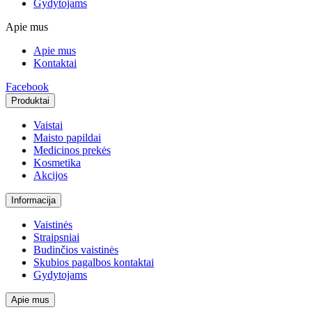
Gydytojams
Apie mus
Apie mus
Kontaktai
Facebook
Produktai
Vaistai
Maisto papildai
Medicinos prekės
Kosmetika
Akcijos
Informacija
Vaistinės
Straipsniai
Budinčios vaistinės
Skubios pagalbos kontaktai
Gydytojams
Apie mus