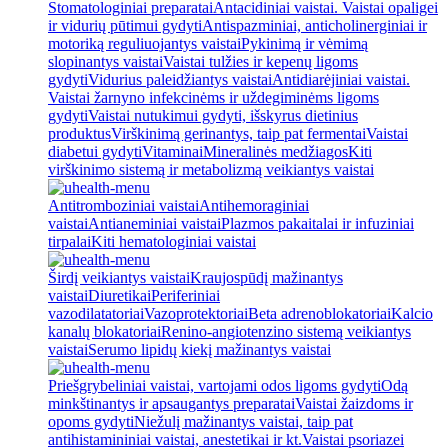
Stomatologiniai preparatai
Antacidiniai vaistai. Vaistai opaligei
ir vidurių pūtimui gydyti
Antispazminiai, anticholinerginiai ir
motoriką reguliuojantys vaistai
Pykinimą ir vėmimą
slopinantys vaistai
Vaistai tulžies ir kepenų ligoms
gydyti
Vidurius paleidžiantys vaistai
Antidiarėjiniai vaistai.
Vaistai žarnyno infekcinėms ir uždegiminėms ligoms
gydyti
Vaistai nutukimui gydyti, išskyrus dietinius
produktus
Virškinimą gerinantys, taip pat fermentai
Vaistai
diabetui gydyti
Vitaminai
Mineralinės medžiagos
Kiti
virškinimo sistemą ir metabolizmą veikiantys vaistai
Antitromboziniai vaistai
Antihemoraginiai
vaistai
Antianeminiai vaistai
Plazmos pakaitalai ir infuziniai
tirpalai
Kiti hematologiniai vaistai
Širdį veikiantys vaistai
Kraujospūdį mažinantys
vaistai
Diuretikai
Periferiniai
vazodilatatoriai
Vazoprotektoriai
Beta adrenoblokatoriai
Kalcio
kanalų blokatoriai
Renino-angiotenzino sistemą veikiantys
vaistai
Serumo lipidų kiekį mažinantys vaistai
Priešgrybeliniai vaistai, vartojami odos ligoms gydyti
Odą
minkštinantys ir apsaugantys preparatai
Vaistai žaizdoms ir
opoms gydyti
Niežulį mažinantys vaistai, taip pat
antihistamininiai vaistai, anestetikai ir kt.
Vaistai psoriazei