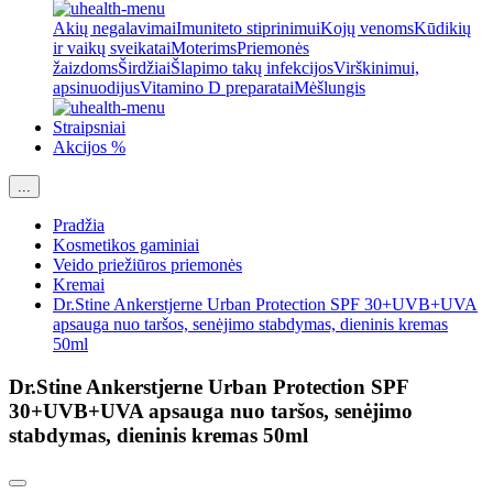
Akių negalavimai
Imuniteto stiprinimui
Kojų venoms
Kūdikių
ir vaikų sveikatai
Moterims
Priemonės
žaizdoms
Širdžiai
Šlapimo takų infekcijos
Virškinimui,
apsinuodijus
Vitamino D preparatai
Mėšlungis
Straipsniai
Akcijos %
...
Pradžia
Kosmetikos gaminiai
Veido priežiūros priemonės
Kremai
Dr.Stine Ankerstjerne Urban Protection SPF 30+UVB+UVA
apsauga nuo taršos, senėjimo stabdymas, dieninis kremas
50ml
Dr.Stine Ankerstjerne Urban Protection SPF
30+UVB+UVA apsauga nuo taršos, senėjimo
stabdymas, dieninis kremas 50ml