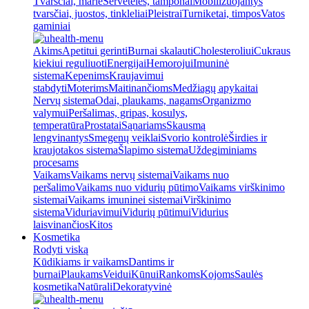
Tvarsčiai, marlė
Servetėlės, tamponai
Mobilizuojantys
tvarsčiai, juostos, tinkleliai
Pleistrai
Turniketai, timpos
Vatos
gaminiai
Akims
Apetitui gerinti
Burnai skalauti
Cholesteroliui
Cukraus
kiekiui reguliuoti
Energijai
Hemorojui
Imuninė
sistema
Kepenims
Kraujavimui
stabdyti
Moterims
Maitinančioms
Medžiagų apykaitai
Nervų sistema
Odai, plaukams, nagams
Organizmo
valymui
Peršalimas, gripas, kosulys,
temperatūra
Prostatai
Sąnariams
Skausmą
lengvinantys
Smegenų veiklai
Svorio kontrolė
Širdies ir
kraujotakos sistema
Šlapimo sistema
Uždegiminiams
procesams
Vaikams
Vaikams nervų sistemai
Vaikams nuo
peršalimo
Vaikams nuo vidurių pūtimo
Vaikams virškinimo
sistemai
Vaikams imuninei sistemai
Virškinimo
sistema
Viduriavimui
Vidurių pūtimui
Vidurius
laisvinančios
Kitos
Kosmetika
Rodyti viską
Kūdikiams ir vaikams
Dantims ir
burnai
Plaukams
Veidui
Kūnui
Rankoms
Kojoms
Saulės
kosmetika
Natūrali
Dekoratyvinė