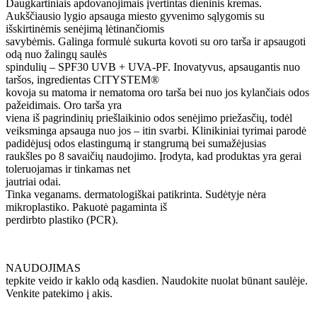
Daugkartiniais apdovanojimais įvertintas dieninis kremas.
Aukščiausio lygio apsauga miesto gyvenimo sąlygomis su
išskirtinėmis senėjimą lėtinančiomis
savybėmis. Galinga formulė sukurta kovoti su oro tarša ir apsaugoti
odą nuo žalingų saulės
spindulių – SPF30 UVB + UVA-PF. Inovatyvus, apsaugantis nuo
taršos, ingredientas CITYSTEM®
kovoja su matoma ir nematoma oro tarša bei nuo jos kylančiais odos
pažeidimais. Oro tarša yra
viena iš pagrindinių priešlaikinio odos senėjimo priežasčių, todėl
veiksminga apsauga nuo jos – itin svarbi. Klinikiniai tyrimai parodė
padidėjusį odos elastingumą ir stangrumą bei sumažėjusias
raukšles po 8 savaičių naudojimo. Įrodyta, kad produktas yra gerai
toleruojamas ir tinkamas net
jautriai odai.
Tinka veganams. dermatologiškai patikrinta. Sudėtyje nėra
mikroplastiko. Pakuotė pagaminta iš
perdirbto plastiko (PCR).
NAUDOJIMAS
tepkite veido ir kaklo odą kasdien. Naudokite nuolat būnant saulėje.
Venkite patekimo į akis.