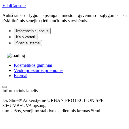
VitalCapsule
Aukščiausio lygio apsauga miesto gyvenimo sąlygomis su
išskirtinėmis senėjimą lėtinančiomis savybėmis.
Informacinis lapelis
Kaip vartoti
Specialistams
Kosmetikos gaminiai
Veido priežiūros priemonės
Kremai
Informacinis lapelis
Dr. Stine® Ankerstjerne URBAN PROTECTION SPF
30+UVB+UVA apsauga
nuo taršos, senėjimo stabdymas, dieninis kremas 50ml