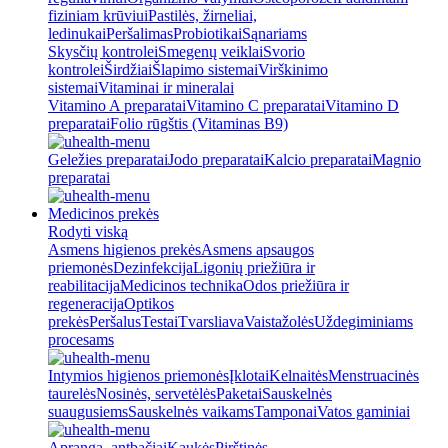
fiziniam krūviui
Pastilės, žirneliai,
ledinukai
Peršalimas
Probiotikai
Sąnariams
Skysčių kontrolei
Smegenų veiklai
Svorio
kontrolei
Širdžiai
Šlapimo sistemai
Virškinimo
sistemai
Vitaminai ir mineralai
Vitamino A preparatai
Vitamino C preparatai
Vitamino D
preparatai
Folio rūgštis (Vitaminas B9)
Geležies preparatai
Jodo preparatai
Kalcio preparatai
Magnio
preparatai
Medicinos prekės
Rodyti viską
Asmens higienos prekės
Asmens apsaugos
priemonės
Dezinfekcija
Ligonių priežiūra ir
reabilitacija
Medicinos technika
Odos priežiūra ir
regeneracija
Optikos
prekės
Peršalus
Testai
Tvarsliava
Vaistažolės
Uždegiminiams
procesams
Intymios higienos priemonės
Įklotai
Kelnaitės
Menstruacinės
taurelės
Nosinės, servetėlės
Paketai
Sauskelnės
suaugusiems
Sauskelnės vaikams
Tamponai
Vatos gaminiai
Apranga, antbačiai
Kaukės
Pirštinės,