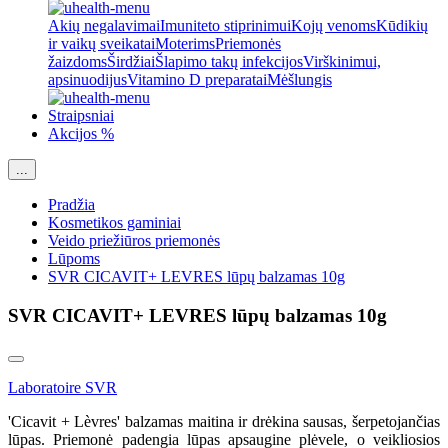
Akių negalavimai
Imuniteto stiprinimui
Kojų venoms
Kūdikių
ir vaikų sveikatai
Moterims
Priemonės
žaizdoms
Širdžiai
Šlapimo takų infekcijos
Virškinimui,
apsinuodijus
Vitamino D preparatai
Mėšlungis
Straipsniai
Akcijos %
...
Pradžia
Kosmetikos gaminiai
Veido priežiūros priemonės
Lūpoms
SVR CICAVIT+ LEVRES lūpų balzamas 10g
SVR CICAVIT+ LEVRES lūpų balzamas 10g
Laboratoire SVR
'Cicavit + Lèvres' balzamas maitina ir drėkina sausas, šerpetojančias
lūpas. Priemonė padengia lūpas apsaugine plėvele, o veikliosios