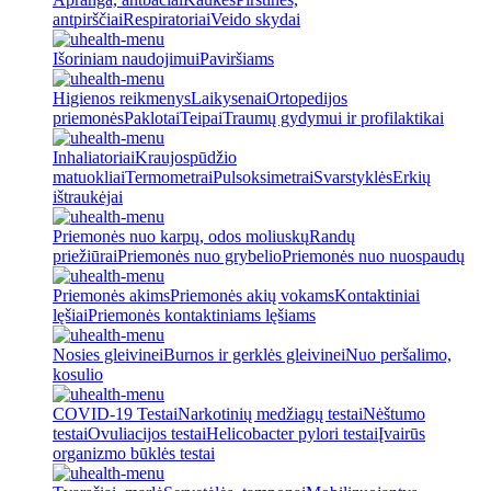
antpirščiai
Respiratoriai
Veido skydai
Išoriniam naudojimui
Paviršiams
Higienos reikmenys
Laikysenai
Ortopedijos
priemonės
Paklotai
Teipai
Traumų gydymui ir profilaktikai
Inhaliatoriai
Kraujospūdžio
matuokliai
Termometrai
Pulsoksimetrai
Svarstyklės
Erkių
ištraukėjai
Priemonės nuo karpų, odos moliuskų
Randų
priežiūrai
Priemonės nuo grybelio
Priemonės nuo nuospaudų
Priemonės akims
Priemonės akių vokams
Kontaktiniai
lęšiai
Priemonės kontaktiniams lęšiams
Nosies gleivinei
Burnos ir gerklės gleivinei
Nuo peršalimo,
kosulio
COVID-19 Testai
Narkotinių medžiagų testai
Nėštumo
testai
Ovuliacijos testai
Helicobacter pylori testai
Įvairūs
organizmo būklės testai