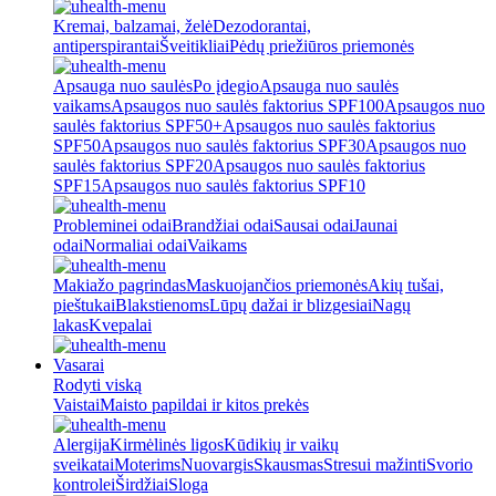
Kremai, balzamai, želė
Dezodorantai,
antiperspirantai
Šveitikliai
Pėdų priežiūros priemonės
Apsauga nuo saulės
Po įdegio
Apsauga nuo saulės
vaikams
Apsaugos nuo saulės faktorius SPF100
Apsaugos nuo
saulės faktorius SPF50+
Apsaugos nuo saulės faktorius
SPF50
Apsaugos nuo saulės faktorius SPF30
Apsaugos nuo
saulės faktorius SPF20
Apsaugos nuo saulės faktorius
SPF15
Apsaugos nuo saulės faktorius SPF10
Probleminei odai
Brandžiai odai
Sausai odai
Jaunai
odai
Normaliai odai
Vaikams
Makiažo pagrindas
Maskuojančios priemonės
Akių tušai,
pieštukai
Blakstienoms
Lūpų dažai ir blizgesiai
Nagų
lakas
Kvepalai
Vasarai
Rodyti viską
Vaistai
Maisto papildai ir kitos prekės
Alergija
Kirmėlinės ligos
Kūdikių ir vaikų
sveikatai
Moterims
Nuovargis
Skausmas
Stresui mažinti
Svorio
kontrolei
Širdžiai
Sloga