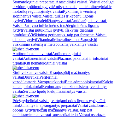
Stomatologiniai preparatai
Antacidiniai vaistai. Vaistai opaligei
ir vidurių pūtimui gydyti
Antispazminiai, anticholinerginiai ir
motoriką reguliuojantys vaistai
Pykinimą ir vėmimą
slopinantys vaistai
Vaistai tulžies ir kepenų ligoms
gydyti
Vidurius paleidžiantys vaistai
Antidiarėjiniai vaistai.
Vaistai žarnyno infekcinėms ir uždegiminėms ligoms
gydyti
Vaistai nutukimui gydyti, išskyrus dietinius
produktus
Virškinimą gerinantys, taip pat fermentai
Vaistai
diabetui gydyti
Vitaminai
Mineralinės medžiagos
Kiti
virškinimo sistemą ir metabolizmą veikiantys vaistai
Antitromboziniai vaistai
Antihemoraginiai
vaistai
Antianeminiai vaistai
Plazmos pakaitalai ir infuziniai
tirpalai
Kiti hematologiniai vaistai
Širdį veikiantys vaistai
Kraujospūdį mažinantys
vaistai
Diuretikai
Periferiniai
vazodilatatoriai
Vazoprotektoriai
Beta adrenoblokatoriai
Kalcio
kanalų blokatoriai
Renino-angiotenzino sistemą veikiantys
vaistai
Serumo lipidų kiekį mažinantys vaistai
Priešgrybeliniai vaistai, vartojami odos ligoms gydyti
Odą
minkštinantys ir apsaugantys preparatai
Vaistai žaizdoms ir
opoms gydyti
Niežulį mažinantys vaistai, taip pat
antihistamininiai vaistai, anestetikai ir kt.
Vaistai psoriazei