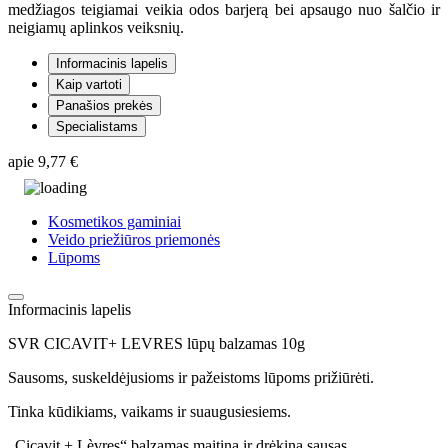
medžiagos teigiamai veikia odos barjerą bei apsaugo nuo šalčio ir
neigiamų aplinkos veiksnių.
Informacinis lapelis
Kaip vartoti
Panašios prekės
Specialistams
apie
9,77 €
Kosmetikos gaminiai
Veido priežiūros priemonės
Lūpoms
Informacinis lapelis
SVR CICAVIT+ LEVRES lūpų balzamas 10g
Sausoms, suskeldėjusioms ir pažeistoms lūpoms prižiūrėti.
Tinka kūdikiams, vaikams ir suaugusiesiems.
„Cicavit + Lèvres“ balzamas maitina ir drėkina sausas,