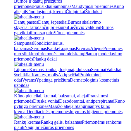
Burnos ir dantų priežiūros
priemonės
Prausikliai
Šampūnas
Maudymosi priemonės
Kūno
aliejai
Kūno losjonai, kremai
Čiulptukai
Žindukai
Dantų pastos
Dantų šepetėliai
Burnos skalavimo
skysčiai
Tarpdančių priežiūrai
Liežuvio valikliai
Burnos
gaivikliai
Protezų priežiūros priemonės
Šampūnas
Kondicionierius,
balzamas
Serumas
Kaukė
Losjonas
Kremas
Aliejus
Priemonės
nuo slinkimo
Priemonės nuo pleiskanų
Plaukų modeliavimo
priemonės
Plaukų dažai
Lūpoms
Kremas
Tonikai, losjonai, dulksna
Serumai
Valikliai,
šveitikliai
Kaukės, molis
Akių sričiai
Probleminei
odai
Vyrams
Ypatinga priežiūra
Dermatologinis kosmetinis
užpildas
Kūno pieneliai, kremai, balzamai, aliejai
Prausimosi
priemonės
Druska voniai
Dezodorantai, antiperspirantai
Kūno
pylingo priemonės
Masažo aliejai
Stangrinantys kūno
kremai
Depiliacinės priemonės
Intymios higienos priemonės
Rankų kremas
Rankų gelis, balzamas
Priemonėms rankoms
plauti
Nagų priežiūros priemonės