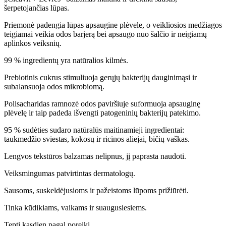
šerpetojančias lūpas.
Priemonė padengia lūpas apsaugine plėvele, o veikliosios medžiagos
teigiamai veikia odos barjerą bei apsaugo nuo šalčio ir neigiamų
aplinkos veiksnių.
99 % ingredientų yra natūralios kilmės.
Prebiotinis cukrus stimuliuoja gerųjų bakterijų dauginimąsi ir
subalansuoja odos mikrobiomą.
Polisacharidas ramnozė odos paviršiuje suformuoja apsauginę
plėvelę ir taip padeda išvengti patogeninių bakterijų patekimo.
95 % sudėties sudaro natūralūs maitinamieji ingredientai:
taukmedžio sviestas, kokosų ir ricinos aliejai, bičių vaškas.
Lengvos tekstūros balzamas nelipnus, jį paprasta naudoti.
Veiksmingumas patvirtintas dermatologų.
Sausoms, suskeldėjusioms ir pažeistoms lūpoms prižiūrėti.
Tinka kūdikiams, vaikams ir suaugusiesiems.
Tepti kasdien pagal poreikį.