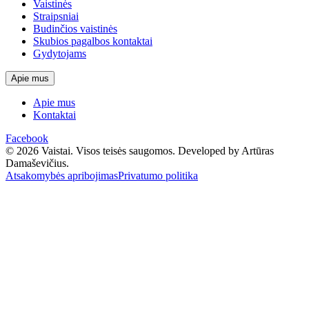
Vaistinės
Straipsniai
Budinčios vaistinės
Skubios pagalbos kontaktai
Gydytojams
Apie mus
Apie mus
Kontaktai
Facebook
© 2026 Vaistai. Visos teisės saugomos.
Developed by Artūras
Damaševičius.
Atsakomybės apribojimas
Privatumo politika