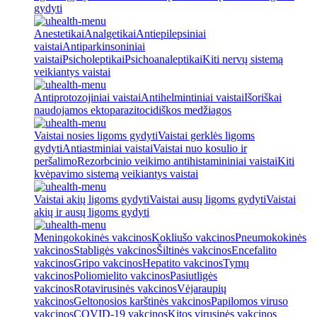
gydyti
Anestetikai
Analgetikai
Antiepilepsiniai
vaistai
Antiparkinsoniniai
vaistai
Psicholeptikai
Psichoanaleptikai
Kiti nervų sistemą
veikiantys vaistai
Antiprotozojiniai vaistai
Antihelmintiniai vaistai
Išoriškai
naudojamos ektoparazitocidiškos medžiagos
Vaistai nosies ligoms gydyti
Vaistai gerklės ligoms
gydyti
Antiastminiai vaistai
Vaistai nuo kosulio ir
peršalimo
Rezorbcinio veikimo antihistamininiai vaistai
Kiti
kvėpavimo sistemą veikiantys vaistai
Vaistai akių ligoms gydyti
Vaistai ausų ligoms gydyti
Vaistai
akių ir ausų ligoms gydyti
Meningokokinės vakcinos
Kokliušo vakcinos
Pneumokokinės
vakcinos
Stabligės vakcinos
Šiltinės vakcinos
Encefalito
vakcinos
Gripo vakcinos
Hepatito vakcinos
Tymų
vakcinos
Poliomielito vakcinos
Pasiutligės
vakcinos
Rotavirusinės vakcinos
Vėjaraupių
vakcinos
Geltonosios karštinės vakcinos
Papilomos viruso
vakcinos
COVID-19 vakcinos
Kitos virusinės vakcinos