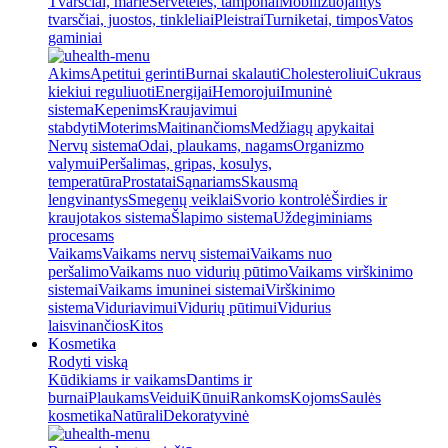
Tvarsčiai, marlė
Servetėlės, tamponai
Mobilizuojantys
tvarsčiai, juostos, tinkleliai
Pleistrai
Turniketai, timpos
Vatos
gaminiai
Akims
Apetitui gerinti
Burnai skalauti
Cholesteroliui
Cukraus
kiekiui reguliuoti
Energijai
Hemorojui
Imuninė
sistema
Kepenims
Kraujavimui
stabdyti
Moterims
Maitinančioms
Medžiagų apykaitai
Nervų sistema
Odai, plaukams, nagams
Organizmo
valymui
Peršalimas, gripas, kosulys,
temperatūra
Prostatai
Sąnariams
Skausmą
lengvinantys
Smegenų veiklai
Svorio kontrolė
Širdies ir
kraujotakos sistema
Šlapimo sistema
Uždegiminiams
procesams
Vaikams
Vaikams nervų sistemai
Vaikams nuo
peršalimo
Vaikams nuo vidurių pūtimo
Vaikams virškinimo
sistemai
Vaikams imuninei sistemai
Virškinimo
sistema
Viduriavimui
Vidurių pūtimui
Vidurius
laisvinančios
Kitos
Kosmetika
Rodyti viską
Kūdikiams ir vaikams
Dantims ir
burnai
Plaukams
Veidui
Kūnui
Rankoms
Kojoms
Saulės
kosmetika
Natūrali
Dekoratyvinė