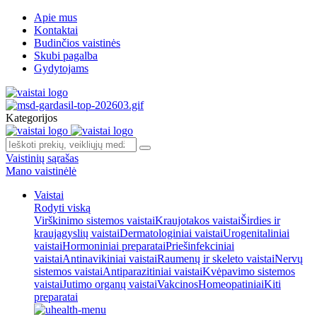
Apie mus
Kontaktai
Budinčios vaistinės
Skubi pagalba
Gydytojams
Kategorijos
Vaistinių sąrašas
Mano vaistinėlė
Vaistai
Rodyti viską
Virškinimo sistemos vaistai
Kraujotakos vaistai
Širdies ir
kraujagyslių vaistai
Dermatologiniai vaistai
Urogenitaliniai
vaistai
Hormoniniai preparatai
Priešinfekciniai
vaistai
Antinavikiniai vaistai
Raumenų ir skeleto vaistai
Nervų
sistemos vaistai
Antiparazitiniai vaistai
Kvėpavimo sistemos
vaistai
Jutimo organų vaistai
Vakcinos
Homeopatiniai
Kiti
preparatai