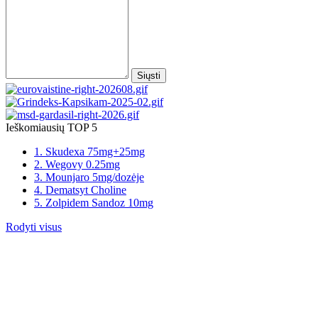
Siųsti
Ieškomiausių TOP 5
1. Skudexa 75mg+25mg
2. Wegovy 0.25mg
3. Mounjaro 5mg/dozėje
4. Dematsyt Choline
5. Zolpidem Sandoz 10mg
Rodyti visus