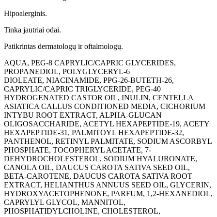
Hipoalerginis.
Tinka jautriai odai.
Patikrintas dermatologų ir oftalmologų.
AQUA, PEG-8 CAPRYLIC/CAPRIC GLYCERIDES,
PROPANEDIOL, POLYGLYCERYL-6
DIOLEATE, NIACINAMIDE, PPG-26-BUTETH-26,
CAPRYLIC/CAPRIC TRIGLYCERIDE, PEG-40
HYDROGENATED CASTOR OIL, INULIN, CENTELLA
ASIATICA CALLUS CONDITIONED MEDIA, CICHORIUM
INTYBU ROOT EXTRACT, ALPHA-GLUCAN
OLIGOSACCHARIDE, ACETYL HEXAPEPTIDE-19, ACETY
HEXAPEPTIDE-31, PALMITOYL HEXAPEPTIDE-32,
PANTHENOL, RETINYL PALMITATE, SODIUM ASCORBYL
PHOSPHATE, TOCOPHERYL ACETATE, 7-
DEHYDROCHOLESTEROL, SODIUM HYALURONATE,
CANOLA OIL, DAUCUS CAROTA SATIVA SEED OIL,
BETA-CAROTENE, DAUCUS CAROTA SATIVA ROOT
EXTRACT, HELIANTHUS ANNUUS SEED OIL, GLYCERIN,
HYDROXYACETOPHENONE, PARFUM, 1,2-HEXANEDIOL,
CAPRYLYL GLYCOL, MANNITOL,
PHOSPHATIDYLCHOLINE, CHOLESTEROL,