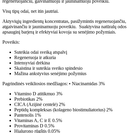
regeneruojančiu, gaivinamuoju ir jauninamuoju poveikiu.
Visų tipų odai, net itin jautriai.
Aktyviųjų ingredientų koncentratas, pasižymintis regeneruojančiu,
atgaivinančiu ir jauninamuoju poveikiu. Suaktyvina natūralų odos
apsauginį barjerą ir efektyviai kovoja su senėjimo požymiais.
Poveikis:
Suteikia odai sveiką atspalvį
Regeneruoja ir atkuria
Intensyviai drėkina
Skaistina ir suteikia sveiko spindesio
Mažina ankstyvius senėjimo požymius
Pagrindinės veikliosios medžiagos: • Niacinamidas 3%
Vitamino D atitikmuo 3%
Prebiotikas 2%
CICA (Azijinė centelė) 2%
Peptidų kompleksas (kolageno biostimuliatorius) 2%
Pantenolis 1%
Vitaminas A, C ir E 0.5%
Provitaminas D 0.5%
Hialurono rūgštis 0.05%