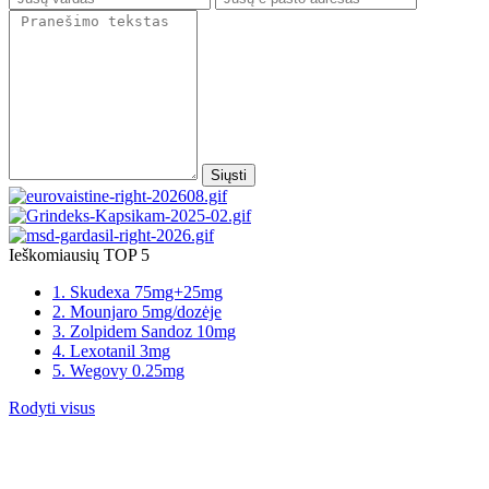
Siųsti
Ieškomiausių TOP 5
1. Skudexa 75mg+25mg
2. Mounjaro 5mg/dozėje
3. Zolpidem Sandoz 10mg
4. Lexotanil 3mg
5. Wegovy 0.25mg
Rodyti visus