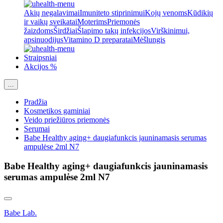
Akių negalavimai
Imuniteto stiprinimui
Kojų venoms
Kūdikių
ir vaikų sveikatai
Moterims
Priemonės
žaizdoms
Širdžiai
Šlapimo takų infekcijos
Virškinimui,
apsinuodijus
Vitamino D preparatai
Mėšlungis
Straipsniai
Akcijos %
...
Pradžia
Kosmetikos gaminiai
Veido priežiūros priemonės
Serumai
Babe Healthy aging+ daugiafunkcis jauninamasis serumas
ampulėse 2ml N7
Babe Healthy aging+ daugiafunkcis jauninamasis
serumas ampulėse 2ml N7
Babe Lab.