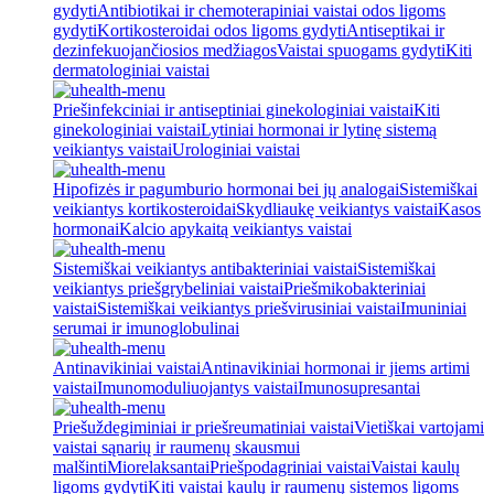
gydyti
Antibiotikai ir chemoterapiniai vaistai odos ligoms
gydyti
Kortikosteroidai odos ligoms gydyti
Antiseptikai ir
dezinfekuojančiosios medžiagos
Vaistai spuogams gydyti
Kiti
dermatologiniai vaistai
Priešinfekciniai ir antiseptiniai ginekologiniai vaistai
Kiti
ginekologiniai vaistai
Lytiniai hormonai ir lytinę sistemą
veikiantys vaistai
Urologiniai vaistai
Hipofizės ir pagumburio hormonai bei jų analogai
Sistemiškai
veikiantys kortikosteroidai
Skydliaukę veikiantys vaistai
Kasos
hormonai
Kalcio apykaitą veikiantys vaistai
Sistemiškai veikiantys antibakteriniai vaistai
Sistemiškai
veikiantys priešgrybeliniai vaistai
Priešmikobakteriniai
vaistai
Sistemiškai veikiantys priešvirusiniai vaistai
Imuniniai
serumai ir imunoglobulinai
Antinavikiniai vaistai
Antinavikiniai hormonai ir jiems artimi
vaistai
Imunomoduliuojantys vaistai
Imunosupresantai
Priešuždegiminiai ir priešreumatiniai vaistai
Vietiškai vartojami
vaistai sąnarių ir raumenų skausmui
malšinti
Miorelaksantai
Priešpodagriniai vaistai
Vaistai kaulų
ligoms gydyti
Kiti vaistai kaulų ir raumenų sistemos ligoms