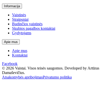
Informacija
Vaistinės
Straipsniai
Budinčios vaistinės
Skubios pagalbos kontaktai
Gydytojams
Apie mus
Apie mus
Kontaktai
Facebook
© 2026 Vaistai. Visos teisės saugomos.
Developed by Artūras
Damaševičius.
Atsakomybės apribojimas
Privatumo politika