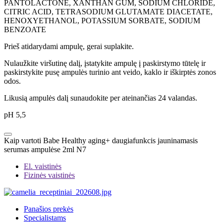
PANTOLACTONE, XANTHAN GUM, SODIUM CHLORIDE,
CITRIC ACID, TETRASODIUM GLUTAMATE DIACETATE,
HENOXYETHANOL, POTASSIUM SORBATE, SODIUM
BENZOATE
Prieš atidarydami ampulę, gerai suplakite.
Nulaužkite viršutinę dalį, įstatykite ampulę į paskirstymo tūtelę ir
paskirstykite pusę ampulės turinio ant veido, kaklo ir iškirptės zonos
odos.
Likusią ampulės dalį sunaudokite per ateinančias 24 valandas.
pH 5,5
Kaip vartoti Babe Healthy aging+ daugiafunkcis jauninamasis
serumas ampulėse 2ml N7
El. vaistinės
Fizinės vaistinės
Panašios prekės
Specialistams