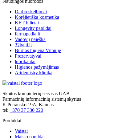
Naudingos nuorodos
Darbo skelbimai
Korėjietiška kosmetika
KET bilietai
Longevity papildai
farmapedia.lt
Vadovų paieška
32balti.lt
Burnos higiena Vilniuje
Prezervatyvai
lubrikantai
Higienos pažymėjimas
Artdentistry klinika
Skaitos kompiuterių servisas UAB
Farmacinių informacinių sistemų skyrius
K.Petrausko 19A, Kaunas
tel:
+370 37 330 220
Produktai
Vaistai
Maisto papildai