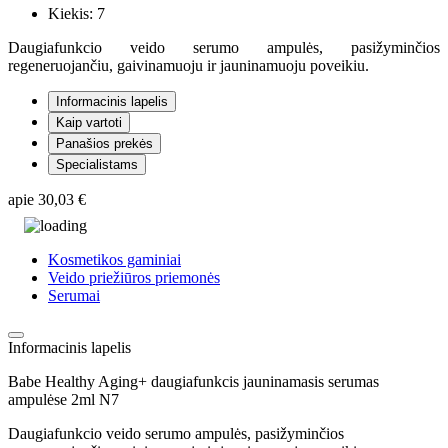
Kiekis:
7
Daugiafunkcio veido serumo ampulės, pasižyminčios
regeneruojančiu, gaivinamuoju ir jauninamuoju poveikiu.
Informacinis lapelis
Kaip vartoti
Panašios prekės
Specialistams
apie
30,03 €
Kosmetikos gaminiai
Veido priežiūros priemonės
Serumai
Informacinis lapelis
Babe Healthy Aging+ daugiafunkcis jauninamasis serumas
ampulėse 2ml N7
Daugiafunkcio veido serumo ampulės, pasižyminčios