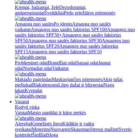
Kremai, balzamai, želė
Dezodorantai,
antiperspirantai
Šveitikliai
Pėdų priežiūros priemonės
Apsauga nuo saulės
Po įdegio
Apsauga nuo saulės
vaikams
Apsaugos nuo saulės faktorius SPF100
Apsaugos nuo
saulės faktorius SPF50+
Apsaugos nuo saulės faktorius
SPF50
Apsaugos nuo saulės faktorius SPF30
Apsaugos nuo
saulės faktorius SPF20
Apsaugos nuo saulės faktorius
SPF15
Apsaugos nuo saulės faktorius SPF10
Probleminei odai
Brandžiai odai
Sausai odai
Jaunai
odai
Normaliai odai
Vaikams
Makiažo pagrindas
Maskuojančios priemonės
Akių tušai,
pieštukai
Blakstienoms
Lūpų dažai ir blizgesiai
Nagų
lakas
Kvepalai
Vasarai
Rodyti viską
Vaistai
Maisto papildai ir kitos prekės
Alergija
Kirmėlinės ligos
Kūdikių ir vaikų
sveikatai
Moterims
Nuovargis
Skausmas
Stresui mažinti
Svorio
kontrolei
Širdžiai
Sloga