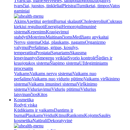
Tvarsčiai, marlė
Servetėlės, tamponai
Mobilizuojantys
tvarsčiai, juostos, tinkleliai
Pleistrai
Turniketai, timpos
Vatos
gaminiai
Akims
Apetitui gerinti
Burnai skalauti
Cholesteroliui
Cukraus
kiekiui reguliuoti
Energijai
Hemorojui
Imuninė
sistema
Kepenims
Kraujavimui
stabdyti
Moterims
Maitinančioms
Medžiagų apykaitai
Nervų sistema
Odai, plaukams, nagams
Organizmo
valymui
Peršalimas, gripas, kosulys,
temperatūra
Prostatai
Sąnariams
Skausmą
lengvinantys
Smegenų veiklai
Svorio kontrolė
Širdies ir
kraujotakos sistema
Šlapimo sistema
Uždegiminiams
procesams
Vaikams
Vaikams nervų sistemai
Vaikams nuo
peršalimo
Vaikams nuo vidurių pūtimo
Vaikams virškinimo
sistemai
Vaikams imuninei sistemai
Virškinimo
sistema
Viduriavimui
Vidurių pūtimui
Vidurius
laisvinančios
Kitos
Kosmetika
Rodyti viską
Kūdikiams ir vaikams
Dantims ir
burnai
Plaukams
Veidui
Kūnui
Rankoms
Kojoms
Saulės
kosmetika
Natūrali
Dekoratyvinė