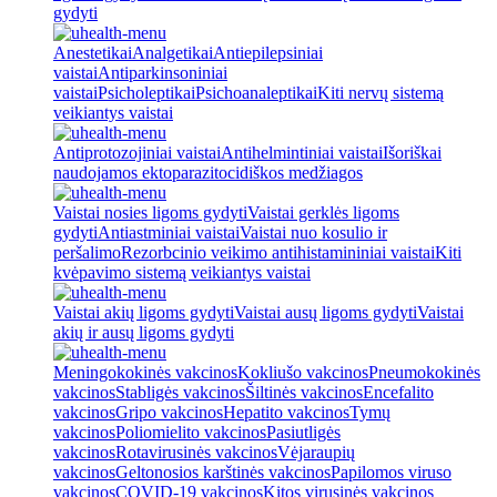
gydyti
Anestetikai
Analgetikai
Antiepilepsiniai
vaistai
Antiparkinsoniniai
vaistai
Psicholeptikai
Psichoanaleptikai
Kiti nervų sistemą
veikiantys vaistai
Antiprotozojiniai vaistai
Antihelmintiniai vaistai
Išoriškai
naudojamos ektoparazitocidiškos medžiagos
Vaistai nosies ligoms gydyti
Vaistai gerklės ligoms
gydyti
Antiastminiai vaistai
Vaistai nuo kosulio ir
peršalimo
Rezorbcinio veikimo antihistamininiai vaistai
Kiti
kvėpavimo sistemą veikiantys vaistai
Vaistai akių ligoms gydyti
Vaistai ausų ligoms gydyti
Vaistai
akių ir ausų ligoms gydyti
Meningokokinės vakcinos
Kokliušo vakcinos
Pneumokokinės
vakcinos
Stabligės vakcinos
Šiltinės vakcinos
Encefalito
vakcinos
Gripo vakcinos
Hepatito vakcinos
Tymų
vakcinos
Poliomielito vakcinos
Pasiutligės
vakcinos
Rotavirusinės vakcinos
Vėjaraupių
vakcinos
Geltonosios karštinės vakcinos
Papilomos viruso
vakcinos
COVID-19 vakcinos
Kitos virusinės vakcinos