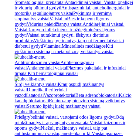
Stomatologiniai preparatai
Antacidiniai vaistai. Vaistai opaligei
ir vidurių pūtimui gydyti
Antispazminiai, anticholinerginiai ir
motoriką reguliuojantys vaistai
Pykinimą ir vėmimą
slopinantys vaistai
Vaistai tulžies ir kepenų ligoms
gydyti
Vidurius paleidžiantys vaistai
Antidiarėjiniai vaistai.
Vaistai žarnyno infekcinėms ir uždegiminėms ligoms
gydyti
Vaistai nutukimui gydyti, išskyrus dietinius
produktus
Virškinimą gerinantys, taip pat fermentai
Vaistai
diabetui gydyti
Vitaminai
Mineralinės medžiagos
Kiti
virškinimo sistemą ir metabolizmą veikiantys vaistai
Antitromboziniai vaistai
Antihemoraginiai
vaistai
Antianeminiai vaistai
Plazmos pakaitalai ir infuziniai
tirpalai
Kiti hematologiniai vaistai
Širdį veikiantys vaistai
Kraujospūdį mažinantys
vaistai
Diuretikai
Periferiniai
vazodilatatoriai
Vazoprotektoriai
Beta adrenoblokatoriai
Kalcio
kanalų blokatoriai
Renino-angiotenzino sistemą veikiantys
vaistai
Serumo lipidų kiekį mažinantys vaistai
Priešgrybeliniai vaistai, vartojami odos ligoms gydyti
Odą
minkštinantys ir apsaugantys preparatai
Vaistai žaizdoms ir
opoms gydyti
Niežulį mažinantys vaistai, taip pat
antihistamininiai vaistai, anestetikai ir kt.
Vaistai psoriazei