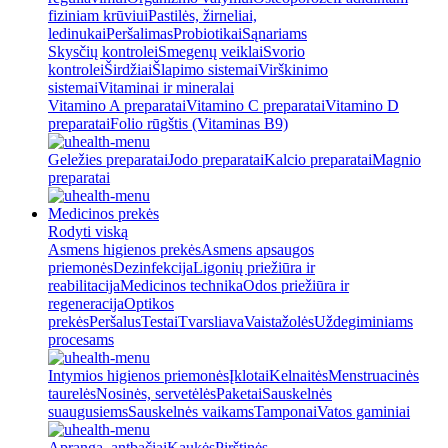
fiziniam krūviui
Pastilės, žirneliai,
ledinukai
Peršalimas
Probiotikai
Sąnariams
Skysčių kontrolei
Smegenų veiklai
Svorio
kontrolei
Širdžiai
Šlapimo sistemai
Virškinimo
sistemai
Vitaminai ir mineralai
Vitamino A preparatai
Vitamino C preparatai
Vitamino D
preparatai
Folio rūgštis (Vitaminas B9)
Geležies preparatai
Jodo preparatai
Kalcio preparatai
Magnio
preparatai
Medicinos prekės
Rodyti viską
Asmens higienos prekės
Asmens apsaugos
priemonės
Dezinfekcija
Ligonių priežiūra ir
reabilitacija
Medicinos technika
Odos priežiūra ir
regeneracija
Optikos
prekės
Peršalus
Testai
Tvarsliava
Vaistažolės
Uždegiminiams
procesams
Intymios higienos priemonės
Įklotai
Kelnaitės
Menstruacinės
taurelės
Nosinės, servetėlės
Paketai
Sauskelnės
suaugusiems
Sauskelnės vaikams
Tamponai
Vatos gaminiai
Apranga, antbačiai
Kaukės
Pirštinės,