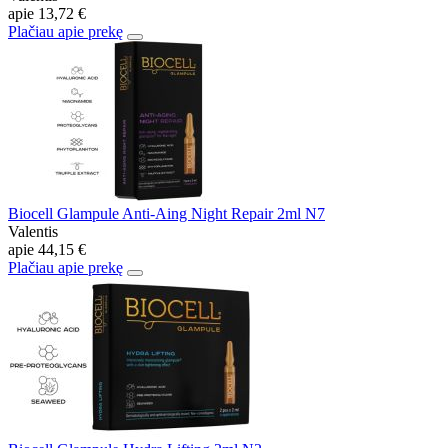
apie
13,72 €
Plačiau apie prekę
Biocell Glampule Anti-Aing Night Repair 2ml N7
Valentis
apie
44,15 €
Plačiau apie prekę