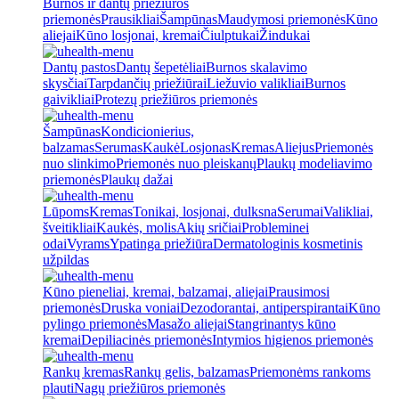
Burnos ir dantų priežiūros
priemonės
Prausikliai
Šampūnas
Maudymosi priemonės
Kūno
aliejai
Kūno losjonai, kremai
Čiulptukai
Žindukai
Dantų pastos
Dantų šepetėliai
Burnos skalavimo
skysčiai
Tarpdančių priežiūrai
Liežuvio valikliai
Burnos
gaivikliai
Protezų priežiūros priemonės
Šampūnas
Kondicionierius,
balzamas
Serumas
Kaukė
Losjonas
Kremas
Aliejus
Priemonės
nuo slinkimo
Priemonės nuo pleiskanų
Plaukų modeliavimo
priemonės
Plaukų dažai
Lūpoms
Kremas
Tonikai, losjonai, dulksna
Serumai
Valikliai,
šveitikliai
Kaukės, molis
Akių sričiai
Probleminei
odai
Vyrams
Ypatinga priežiūra
Dermatologinis kosmetinis
užpildas
Kūno pieneliai, kremai, balzamai, aliejai
Prausimosi
priemonės
Druska voniai
Dezodorantai, antiperspirantai
Kūno
pylingo priemonės
Masažo aliejai
Stangrinantys kūno
kremai
Depiliacinės priemonės
Intymios higienos priemonės
Rankų kremas
Rankų gelis, balzamas
Priemonėms rankoms
plauti
Nagų priežiūros priemonės