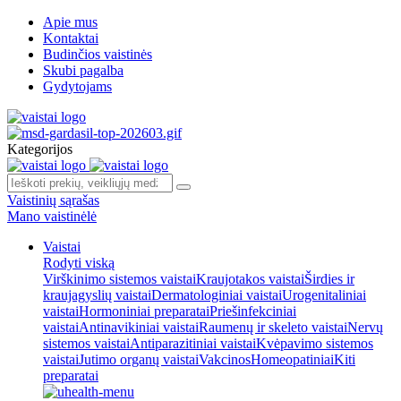
Apie mus
Kontaktai
Budinčios vaistinės
Skubi pagalba
Gydytojams
Kategorijos
Vaistinių sąrašas
Mano vaistinėlė
Vaistai
Rodyti viską
Virškinimo sistemos vaistai
Kraujotakos vaistai
Širdies ir
kraujagyslių vaistai
Dermatologiniai vaistai
Urogenitaliniai
vaistai
Hormoniniai preparatai
Priešinfekciniai
vaistai
Antinavikiniai vaistai
Raumenų ir skeleto vaistai
Nervų
sistemos vaistai
Antiparazitiniai vaistai
Kvėpavimo sistemos
vaistai
Jutimo organų vaistai
Vakcinos
Homeopatiniai
Kiti
preparatai