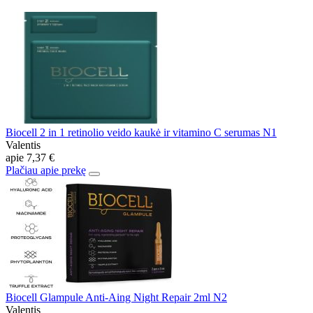
Biocell 2 in 1 retinolio veido kaukė ir vitamino C serumas N1
Valentis
apie
7,37 €
Plačiau apie prekę
Biocell Glampule Anti-Aing Night Repair 2ml N2
Valentis