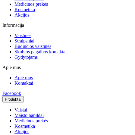
Medicinos prekės
Kosmetika
Akcijos
Informacija
Vaistinės
Straipsniai
Budinčios vaistinės
Skubios pagalbos kontaktai
Gydytojams
Apie mus
Apie mus
Kontaktai
Facebook
Produktai
Vaistai
Maisto papildai
Medicinos prekės
Kosmetika
Akcijos