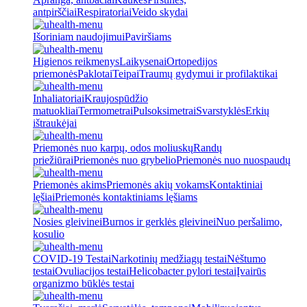
antpirščiai
Respiratoriai
Veido skydai
Išoriniam naudojimui
Paviršiams
Higienos reikmenys
Laikysenai
Ortopedijos
priemonės
Paklotai
Teipai
Traumų gydymui ir profilaktikai
Inhaliatoriai
Kraujospūdžio
matuokliai
Termometrai
Pulsoksimetrai
Svarstyklės
Erkių
ištraukėjai
Priemonės nuo karpų, odos moliuskų
Randų
priežiūrai
Priemonės nuo grybelio
Priemonės nuo nuospaudų
Priemonės akims
Priemonės akių vokams
Kontaktiniai
lęšiai
Priemonės kontaktiniams lęšiams
Nosies gleivinei
Burnos ir gerklės gleivinei
Nuo peršalimo,
kosulio
COVID-19 Testai
Narkotinių medžiagų testai
Nėštumo
testai
Ovuliacijos testai
Helicobacter pylori testai
Įvairūs
organizmo būklės testai