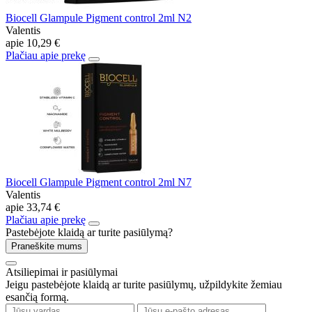
Biocell Glampule Pigment control 2ml N2
Valentis
apie
10,29 €
Plačiau apie prekę
Biocell Glampule Pigment control 2ml N7
Valentis
apie
33,74 €
Plačiau apie prekę
Pastebėjote klaidą ar turite pasiūlymą?
Praneškite mums
Atsiliepimai ir pasiūlymai
Jeigu pastebėjote klaidą ar turite pasiūlymų, užpildykite žemiau
esančią formą.