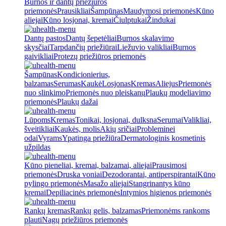
Burnos ir dantų priežiūros
priemonės
Prausikliai
Šampūnas
Maudymosi priemonės
Kūno
aliejai
Kūno losjonai, kremai
Čiulptukai
Žindukai
Dantų pastos
Dantų šepetėliai
Burnos skalavimo
skysčiai
Tarpdančių priežiūrai
Liežuvio valikliai
Burnos
gaivikliai
Protezų priežiūros priemonės
Šampūnas
Kondicionierius,
balzamas
Serumas
Kaukė
Losjonas
Kremas
Aliejus
Priemonės
nuo slinkimo
Priemonės nuo pleiskanų
Plaukų modeliavimo
priemonės
Plaukų dažai
Lūpoms
Kremas
Tonikai, losjonai, dulksna
Serumai
Valikliai,
šveitikliai
Kaukės, molis
Akių sričiai
Probleminei
odai
Vyrams
Ypatinga priežiūra
Dermatologinis kosmetinis
užpildas
Kūno pieneliai, kremai, balzamai, aliejai
Prausimosi
priemonės
Druska voniai
Dezodorantai, antiperspirantai
Kūno
pylingo priemonės
Masažo aliejai
Stangrinantys kūno
kremai
Depiliacinės priemonės
Intymios higienos priemonės
Rankų kremas
Rankų gelis, balzamas
Priemonėms rankoms
plauti
Nagų priežiūros priemonės