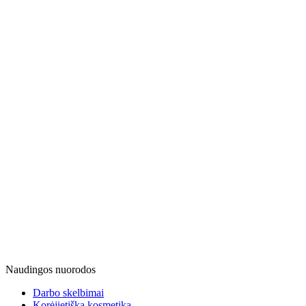
Naudingos nuorodos
Darbo skelbimai
Korėjietiška kosmetika