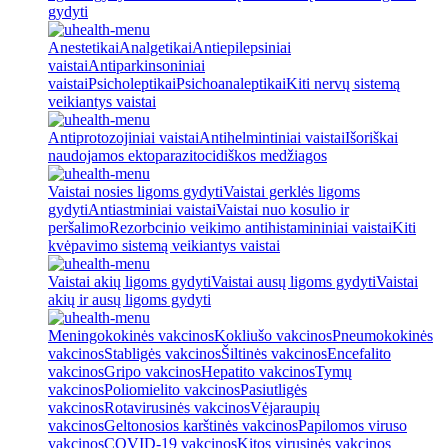
gydyti
Anestetikai
Analgetikai
Antiepilepsiniai
vaistai
Antiparkinsoniniai
vaistai
Psicholeptikai
Psichoanaleptikai
Kiti nervų sistemą
veikiantys vaistai
Antiprotozojiniai vaistai
Antihelmintiniai vaistai
Išoriškai
naudojamos ektoparazitocidiškos medžiagos
Vaistai nosies ligoms gydyti
Vaistai gerklės ligoms
gydyti
Antiastminiai vaistai
Vaistai nuo kosulio ir
peršalimo
Rezorbcinio veikimo antihistamininiai vaistai
Kiti
kvėpavimo sistemą veikiantys vaistai
Vaistai akių ligoms gydyti
Vaistai ausų ligoms gydyti
Vaistai
akių ir ausų ligoms gydyti
Meningokokinės vakcinos
Kokliušo vakcinos
Pneumokokinės
vakcinos
Stabligės vakcinos
Šiltinės vakcinos
Encefalito
vakcinos
Gripo vakcinos
Hepatito vakcinos
Tymų
vakcinos
Poliomielito vakcinos
Pasiutligės
vakcinos
Rotavirusinės vakcinos
Vėjaraupių
vakcinos
Geltonosios karštinės vakcinos
Papilomos viruso
vakcinos
COVID-19 vakcinos
Kitos virusinės vakcinos