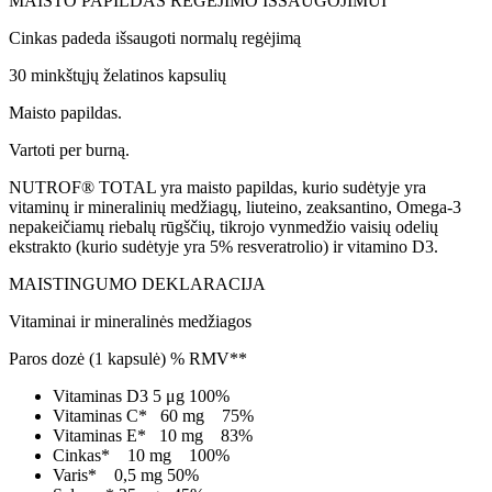
MAISTO PAPILDAS REGĖJIMO IŠSAUGOJIMUI
Cinkas padeda išsaugoti normalų regėjimą
30 minkštųjų želatinos kapsulių
Maisto papildas.
Vartoti per burną.
NUTROF® TOTAL yra maisto papildas, kurio sudėtyje yra
vitaminų ir mineralinių medžiagų, liuteino, zeaksantino, Omega-3
nepakeičiamų riebalų rūgščių, tikrojo vynmedžio vaisių odelių
ekstrakto (kurio sudėtyje yra 5% resveratrolio) ir vitamino D3.
MAISTINGUMO DEKLARACIJA
Vitaminai ir mineralinės medžiagos
Paros dozė (1 kapsulė) % RMV**
Vitaminas D3 5 μg 100%
Vitaminas C* 60 mg 75%
Vitaminas E* 10 mg 83%
Cinkas* 10 mg 100%
Varis* 0,5 mg 50%