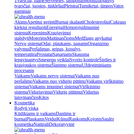
Tvarsčiai, marlė
Servetėlės, tamponai
Mobilizuojantys
tvarsčiai, juostos, tinkleliai
Pleistrai
Turniketai, timpos
Vatos
gaminiai
Akims
Apetitui gerinti
Burnai skalauti
Cholesteroliui
Cukraus
kiekiui reguliuoti
Energijai
Hemorojui
Imuninė
sistema
Kepenims
Kraujavimui
stabdyti
Moterims
Maitinančioms
Medžiagų apykaitai
Nervų sistema
Odai, plaukams, nagams
Organizmo
valymui
Peršalimas, gripas, kosulys,
temperatūra
Prostatai
Sąnariams
Skausmą
lengvinantys
Smegenų veiklai
Svorio kontrolė
Širdies ir
kraujotakos sistema
Šlapimo sistema
Uždegiminiams
procesams
Vaikams
Vaikams nervų sistemai
Vaikams nuo
peršalimo
Vaikams nuo vidurių pūtimo
Vaikams virškinimo
sistemai
Vaikams imuninei sistemai
Virškinimo
sistema
Viduriavimui
Vidurių pūtimui
Vidurius
laisvinančios
Kitos
Kosmetika
Rodyti viską
Kūdikiams ir vaikams
Dantims ir
burnai
Plaukams
Veidui
Kūnui
Rankoms
Kojoms
Saulės
kosmetika
Natūrali
Dekoratyvinė