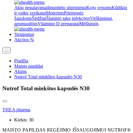
Akių negalavimai
Imuniteto stiprinimui
Kojų venoms
Kūdikių
ir vaikų sveikatai
Moterims
Priemonės
žaizdoms
Širdžiai
Šlapimo takų infekcijos
Virškinimui,
apsinuodijus
Vitamino D preparatai
Mėšlungis
Straipsniai
Akcijos %
...
Pradžia
Maisto papildai
Akims
Nutrof Total minkštos kapsulės N30
Nutrof Total minkštos kapsulės N30
THEA pharma
Kiekis:
30
MAISTO PAPILDAS REGĖJIMO IŠSAUGOJIMUI NUTROF®