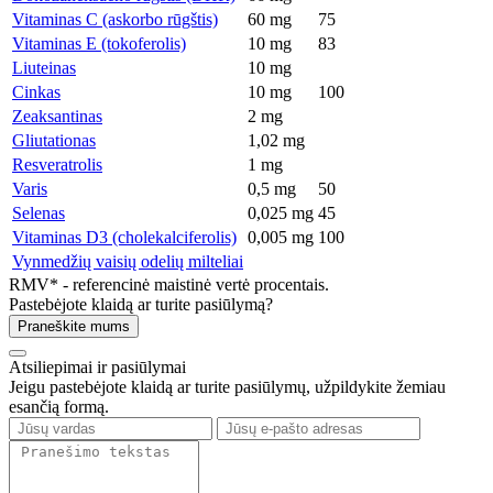
Vitaminas C (askorbo rūgštis)
60 mg
75
Vitaminas E (tokoferolis)
10 mg
83
Liuteinas
10 mg
Cinkas
10 mg
100
Zeaksantinas
2 mg
Gliutationas
1,02 mg
Resveratrolis
1 mg
Varis
0,5 mg
50
Selenas
0,025 mg
45
Vitaminas D3 (cholekalciferolis)
0,005 mg
100
Vynmedžių vaisių odelių milteliai
RMV* - referencinė maistinė vertė procentais.
Pastebėjote klaidą ar turite pasiūlymą?
Praneškite mums
Atsiliepimai ir pasiūlymai
Jeigu pastebėjote klaidą ar turite pasiūlymų, užpildykite žemiau
esančią formą.