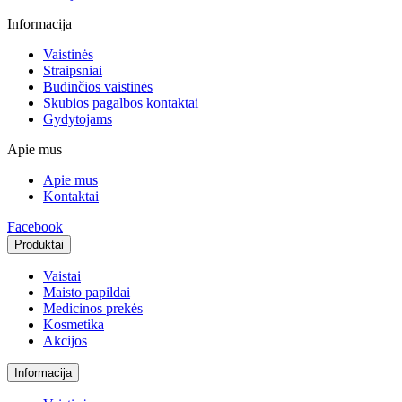
Informacija
Vaistinės
Straipsniai
Budinčios vaistinės
Skubios pagalbos kontaktai
Gydytojams
Apie mus
Apie mus
Kontaktai
Facebook
Produktai
Vaistai
Maisto papildai
Medicinos prekės
Kosmetika
Akcijos
Informacija