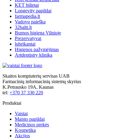
KET bilietai
Longevity papildai
farmapedia.lt
Vadovų paieška
32balti.lt
Burnos higiena Vilniuje
Prezervatyvai
lubrikantai
Higienos pažymėjimas
Artdentistry klinika
Skaitos kompiuterių servisas UAB
Farmacinių informacinių sistemų skyrius
K.Petrausko 19A, Kaunas
tel:
+370 37 330 220
Produktai
Vaistai
Maisto papildai
Medicinos prekės
Kosmetika
Akcijos