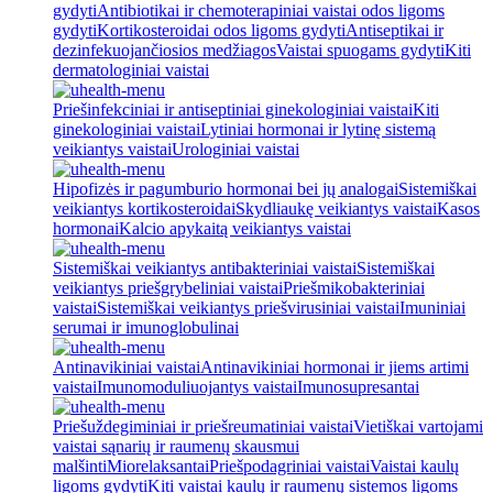
gydyti
Antibiotikai ir chemoterapiniai vaistai odos ligoms
gydyti
Kortikosteroidai odos ligoms gydyti
Antiseptikai ir
dezinfekuojančiosios medžiagos
Vaistai spuogams gydyti
Kiti
dermatologiniai vaistai
Priešinfekciniai ir antiseptiniai ginekologiniai vaistai
Kiti
ginekologiniai vaistai
Lytiniai hormonai ir lytinę sistemą
veikiantys vaistai
Urologiniai vaistai
Hipofizės ir pagumburio hormonai bei jų analogai
Sistemiškai
veikiantys kortikosteroidai
Skydliaukę veikiantys vaistai
Kasos
hormonai
Kalcio apykaitą veikiantys vaistai
Sistemiškai veikiantys antibakteriniai vaistai
Sistemiškai
veikiantys priešgrybeliniai vaistai
Priešmikobakteriniai
vaistai
Sistemiškai veikiantys priešvirusiniai vaistai
Imuniniai
serumai ir imunoglobulinai
Antinavikiniai vaistai
Antinavikiniai hormonai ir jiems artimi
vaistai
Imunomoduliuojantys vaistai
Imunosupresantai
Priešuždegiminiai ir priešreumatiniai vaistai
Vietiškai vartojami
vaistai sąnarių ir raumenų skausmui
malšinti
Miorelaksantai
Priešpodagriniai vaistai
Vaistai kaulų
ligoms gydyti
Kiti vaistai kaulų ir raumenų sistemos ligoms