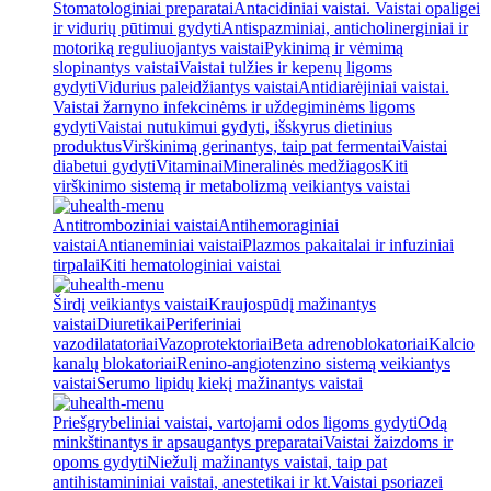
Stomatologiniai preparatai
Antacidiniai vaistai. Vaistai opaligei
ir vidurių pūtimui gydyti
Antispazminiai, anticholinerginiai ir
motoriką reguliuojantys vaistai
Pykinimą ir vėmimą
slopinantys vaistai
Vaistai tulžies ir kepenų ligoms
gydyti
Vidurius paleidžiantys vaistai
Antidiarėjiniai vaistai.
Vaistai žarnyno infekcinėms ir uždegiminėms ligoms
gydyti
Vaistai nutukimui gydyti, išskyrus dietinius
produktus
Virškinimą gerinantys, taip pat fermentai
Vaistai
diabetui gydyti
Vitaminai
Mineralinės medžiagos
Kiti
virškinimo sistemą ir metabolizmą veikiantys vaistai
Antitromboziniai vaistai
Antihemoraginiai
vaistai
Antianeminiai vaistai
Plazmos pakaitalai ir infuziniai
tirpalai
Kiti hematologiniai vaistai
Širdį veikiantys vaistai
Kraujospūdį mažinantys
vaistai
Diuretikai
Periferiniai
vazodilatatoriai
Vazoprotektoriai
Beta adrenoblokatoriai
Kalcio
kanalų blokatoriai
Renino-angiotenzino sistemą veikiantys
vaistai
Serumo lipidų kiekį mažinantys vaistai
Priešgrybeliniai vaistai, vartojami odos ligoms gydyti
Odą
minkštinantys ir apsaugantys preparatai
Vaistai žaizdoms ir
opoms gydyti
Niežulį mažinantys vaistai, taip pat
antihistamininiai vaistai, anestetikai ir kt.
Vaistai psoriazei