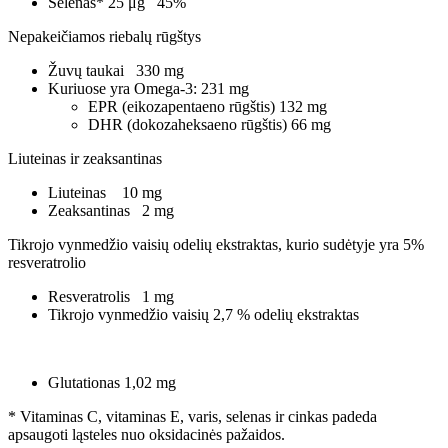
Selenas* 25 μg 45%
Nepakeičiamos riebalų rūgštys
Žuvų taukai 330 mg
Kuriuose yra Omega-3: 231 mg
EPR (eikozapentaeno rūgštis) 132 mg
DHR (dokozaheksaeno rūgštis) 66 mg
Liuteinas ir zeaksantinas
Liuteinas 10 mg
Zeaksantinas 2 mg
Tikrojo vynmedžio vaisių odelių ekstraktas, kurio sudėtyje yra 5%
resveratrolio
Resveratrolis 1 mg
Tikrojo vynmedžio vaisių 2,7 % odelių ekstraktas
Glutationas 1,02 mg
* Vitaminas C, vitaminas E, varis, selenas ir cinkas padeda
apsaugoti ląsteles nuo oksidacinės pažaidos.