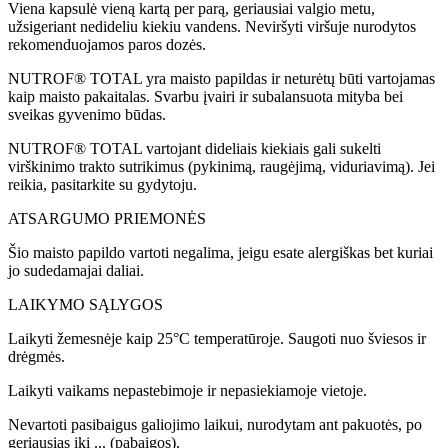
Viena kapsulė vieną kartą per parą, geriausiai valgio metu,
užsigeriant nedideliu kiekiu vandens. Neviršyti viršuje nurodytos
rekomenduojamos paros dozės.
NUTROF® TOTAL yra maisto papildas ir neturėtų būti vartojamas
kaip maisto pakaitalas. Svarbu įvairi ir subalansuota mityba bei
sveikas gyvenimo būdas.
NUTROF® TOTAL vartojant dideliais kiekiais gali sukelti
virškinimo trakto sutrikimus (pykinimą, raugėjimą, viduriavimą). Jei
reikia, pasitarkite su gydytoju.
ATSARGUMO PRIEMONĖS
Šio maisto papildo vartoti negalima, jeigu esate alergiškas bet kuriai
jo sudedamajai daliai.
LAIKYMO SĄLYGOS
Laikyti žemesnėje kaip 25°C temperatūroje. Saugoti nuo šviesos ir
drėgmės.
Laikyti vaikams nepastebimoje ir nepasiekiamoje vietoje.
Nevartoti pasibaigus galiojimo laikui, nurodytam ant pakuotės, po
geriausias iki ... (pabaigos).