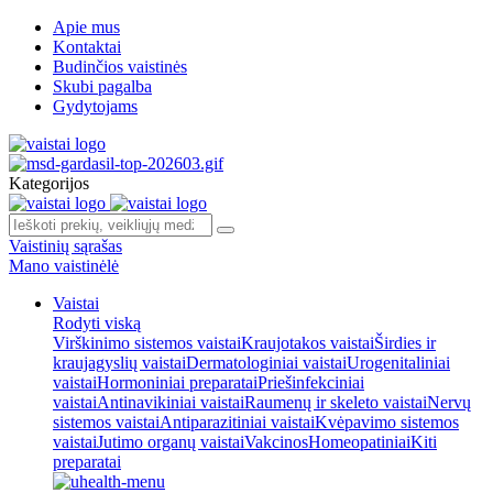
Apie mus
Kontaktai
Budinčios vaistinės
Skubi pagalba
Gydytojams
Kategorijos
Vaistinių sąrašas
Mano vaistinėlė
Vaistai
Rodyti viską
Virškinimo sistemos vaistai
Kraujotakos vaistai
Širdies ir
kraujagyslių vaistai
Dermatologiniai vaistai
Urogenitaliniai
vaistai
Hormoniniai preparatai
Priešinfekciniai
vaistai
Antinavikiniai vaistai
Raumenų ir skeleto vaistai
Nervų
sistemos vaistai
Antiparazitiniai vaistai
Kvėpavimo sistemos
vaistai
Jutimo organų vaistai
Vakcinos
Homeopatiniai
Kiti
preparatai