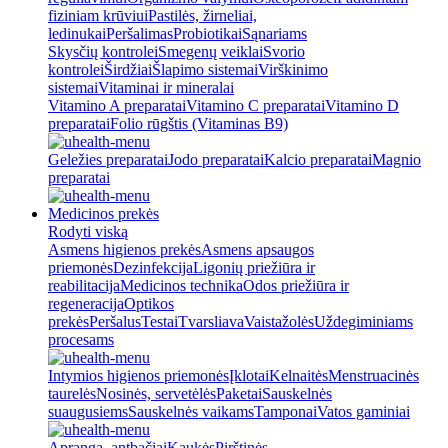
fiziniam krūviui
Pastilės, žirneliai,
ledinukai
Peršalimas
Probiotikai
Sąnariams
Skysčių kontrolei
Smegenų veiklai
Svorio
kontrolei
Širdžiai
Šlapimo sistemai
Virškinimo
sistemai
Vitaminai ir mineralai
Vitamino A preparatai
Vitamino C preparatai
Vitamino D
preparatai
Folio rūgštis (Vitaminas B9)
Geležies preparatai
Jodo preparatai
Kalcio preparatai
Magnio
preparatai
Medicinos prekės
Rodyti viską
Asmens higienos prekės
Asmens apsaugos
priemonės
Dezinfekcija
Ligonių priežiūra ir
reabilitacija
Medicinos technika
Odos priežiūra ir
regeneracija
Optikos
prekės
Peršalus
Testai
Tvarsliava
Vaistažolės
Uždegiminiams
procesams
Intymios higienos priemonės
Įklotai
Kelnaitės
Menstruacinės
taurelės
Nosinės, servetėlės
Paketai
Sauskelnės
suaugusiems
Sauskelnės vaikams
Tamponai
Vatos gaminiai
Apranga, antbačiai
Kaukės
Pirštinės,