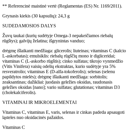
** Referencinė maistinė vertė (Reglamentas (ES) Nr. 1169/2011).
Grynasis kiekis (30 kapsulių): 24,3 g
SUDEDAMOSIOS DALYS
Žuvų taukai (kurių sudėtyje Omega-3 nepakeičiamos riebalų
rūgštys); galvijų želatina; išgrynintas vanduo;
drėgmę išlaikanti medžiaga: glicerolis; liuteinas; vitaminas C (kalcio
L-askorbatas); emulsiklis: riebalų rūgščių mono ir digliceridai;
vitaminas C (L-askorbo rūgštis); cinko sulfatas; tikrojo vynmedžio
(Vitis Vinifera) vaisių odelių ekstraktas, kurio sudėtyje yra 5%
resveratrolio; vitaminas E (D-alfa-tokoferolis); selenas (selenu
papildytos mielės); drėgmę išlaikanti medžiaga: sorbitolis;
zeaksantinas; dažikliai: juodasis geležies oksidas, raudonasis
geležies oksidas [nano]; vario sulfatas; glutationas; vitaminas D3
(cholekalciferolis).
VITAMINAI IR MIKROELEMENTAI
Vitaminas C, vitaminas E, varis, selenas ir cinkas padeda apsaugoti
ląsteles nuo oksidacinės pažaidos.
Vitaminas C