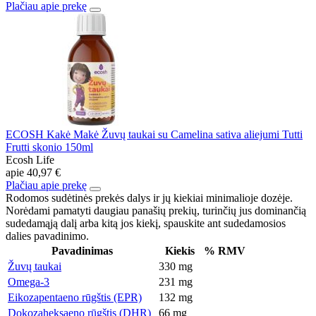
Plačiau apie prekę
ECOSH Kakė Makė Žuvų taukai su Camelina sativa aliejumi Tutti
Frutti skonio 150ml
Ecosh Life
apie
40,97 €
Plačiau apie prekę
Rodomos sudėtinės prekės dalys ir jų kiekiai minimalioje dozėje.
Norėdami pamatyti daugiau panašių prekių, turinčių jus dominančią
sudedamąją dalį arba kitą jos kiekį, spauskite ant sudedamosios
dalies pavadinimo.
Pavadinimas
Kiekis
% RMV
Žuvų taukai
330 mg
Omega-3
231 mg
Eikozapentaeno rūgštis (EPR)
132 mg
Dokozaheksaeno rūgštis (DHR)
66 mg