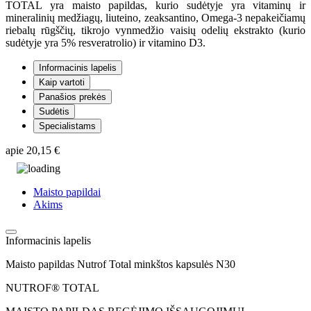
TOTAL yra maisto papildas, kurio sudėtyje yra vitaminų ir
mineralinių medžiagų, liuteino, zeaksantino, Omega-3 nepakeičiamų
riebalų rūgščių, tikrojo vynmedžio vaisių odelių ekstrakto (kurio
sudėtyje yra 5% resveratrolio) ir vitamino D3.
Informacinis lapelis
Kaip vartoti
Panašios prekės
Sudėtis
Specialistams
apie
20,15 €
Maisto papildai
Akims
Informacinis lapelis
Maisto papildas Nutrof Total minkštos kapsulės N30
NUTROF® TOTAL