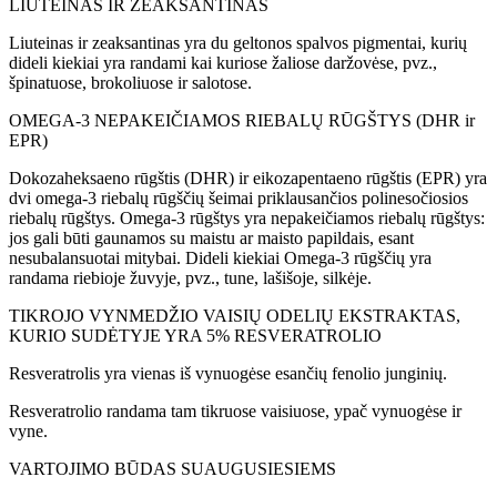
LIUTEINAS IR ZEAKSANTINAS
Liuteinas ir zeaksantinas yra du geltonos spalvos pigmentai, kurių
dideli kiekiai yra randami kai kuriose žaliose daržovėse, pvz.,
špinatuose, brokoliuose ir salotose.
OMEGA-3 NEPAKEIČIAMOS RIEBALŲ RŪGŠTYS (DHR ir
EPR)
Dokozaheksaeno rūgštis (DHR) ir eikozapentaeno rūgštis (EPR) yra
dvi omega-3 riebalų rūgščių šeimai priklausančios polinesočiosios
riebalų rūgštys. Omega-3 rūgštys yra nepakeičiamos riebalų rūgštys:
jos gali būti gaunamos su maistu ar maisto papildais, esant
nesubalansuotai mitybai. Dideli kiekiai Omega-3 rūgščių yra
randama riebioje žuvyje, pvz., tune, lašišoje, silkėje.
TIKROJO VYNMEDŽIO VAISIŲ ODELIŲ EKSTRAKTAS,
KURIO SUDĖTYJE YRA 5% RESVERATROLIO
Resveratrolis yra vienas iš vynuogėse esančių fenolio junginių.
Resveratrolio randama tam tikruose vaisiuose, ypač vynuogėse ir
vyne.
VARTOJIMO BŪDAS SUAUGUSIESIEMS