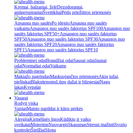
Kremai, balzamai, želė
Dezodorantai,
antiperspirantai
Šveitikliai
Pėdų priežiūros priemonės
Apsauga nuo saulės
Po įdegio
Apsauga nuo saulės
vaikams
Apsaugos nuo saulės faktorius SPF100
Apsaugos nuo
saulės faktorius SPF50+
Apsaugos nuo saulės faktorius
SPF50
Apsaugos nuo saulės faktorius SPF30
Apsaugos nuo
saulės faktorius SPF20
Apsaugos nuo saulės faktorius
SPF15
Apsaugos nuo saulės faktorius SPF10
Probleminei odai
Brandžiai odai
Sausai odai
Jaunai
odai
Normaliai odai
Vaikams
Makiažo pagrindas
Maskuojančios priemonės
Akių tušai,
pieštukai
Blakstienoms
Lūpų dažai ir blizgesiai
Nagų
lakas
Kvepalai
Vasarai
Rodyti viską
Vaistai
Maisto papildai ir kitos prekės
Alergija
Kirmėlinės ligos
Kūdikių ir vaikų
sveikatai
Moterims
Nuovargis
Skausmas
Stresui mažinti
Svorio
kontrolei
Širdžiai
Sloga