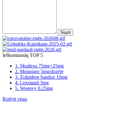
Siųsti
Ieškomiausių TOP 5
1. Skudexa 75mg+25mg
2. Mounjaro 5mg/dozėje
3. Zolpidem Sandoz 10mg
4. Lexotanil 3mg
5. Wegovy 0.25mg
Rodyti visus