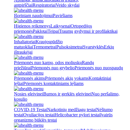
antpirščiai
Respiratoriai
Veido skydai
Išoriniam naudojimui
Paviršiams
Higienos reikmenys
Laikysenai
Ortopedijos
priemonės
Paklotai
Teipai
Traumų gydymui ir profilaktikai
Inhaliatoriai
Kraujospūdžio
matuokliai
Termometrai
Pulsoksimetrai
Svarstyklės
Erkių
ištraukėjai
Priemonės nuo karpų, odos moliuskų
Randų
priežiūrai
Priemonės nuo grybelio
Priemonės nuo nuospaudų
Priemonės akims
Priemonės akių vokams
Kontaktiniai
lęšiai
Priemonės kontaktiniams lęšiams
Nosies gleivinei
Burnos ir gerklės gleivinei
Nuo peršalimo,
kosulio
COVID-19 Testai
Narkotinių medžiagų testai
Nėštumo
testai
Ovuliacijos testai
Helicobacter pylori testai
Įvairūs
organizmo būklės testai