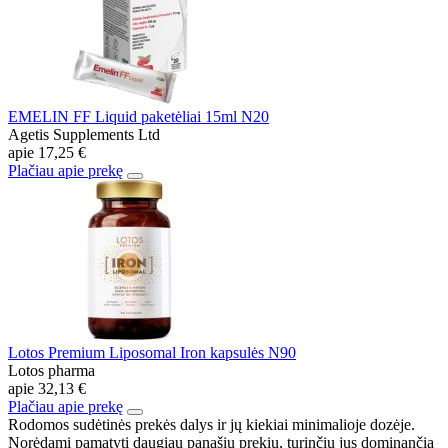
EMELIN FF Liquid paketėliai 15ml N20
Agetis Supplements Ltd
apie
17,25 €
Plačiau apie prekę
Lotos Premium Liposomal Iron kapsulės N90
Lotos pharma
apie
32,13 €
Plačiau apie prekę
Rodomos sudėtinės prekės dalys ir jų kiekiai minimalioje dozėje.
Norėdami pamatyti daugiau panašių prekių, turinčių jus dominančią