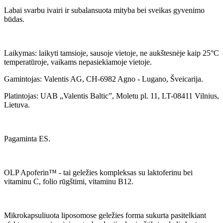
Labai svarbu ivairi ir subalansuota mityba bei sveikas gyvenimo
būdas.
Laikymas: laikyti tamsioje, sausoje vietoje, ne aukštesnėje kaip 25°C
temperatūroje, vaikams nepasiekiamoje vietoje.
Gamintojas: Valentis AG, CH-6982 Agno - Lugano, Šveicarija.
Platintojas: UAB „Valentis Baltic”, Moletu pl. 11, LT-08411 Vilnius,
Lietuva.
Pagaminta ES.
OLP Apoferin™ - tai geležies kompleksas su laktoferinu bei
vitaminu C, folio rūgštimi, vitaminu B12.
Mikrokapsuliuota liposomose geležies forma sukurta pasitelkiant