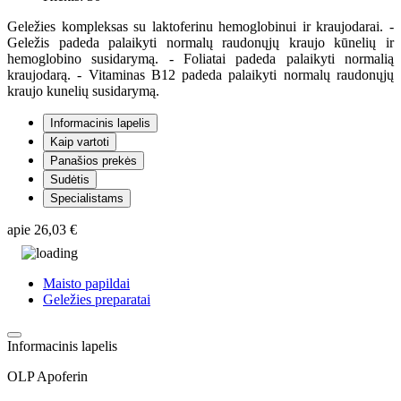
Geležies kompleksas su laktoferinu hemoglobinui ir kraujodarai. -
Geležis padeda palaikyti normalų raudonųjų kraujo kūnelių ir
hemoglobino susidarymą. - Foliatai padeda palaikyti normalią
kraujodarą. - Vitaminas B12 padeda palaikyti normalų raudonųjų
kraujo kunelių susidarymą.
Informacinis lapelis
Kaip vartoti
Panašios prekės
Sudėtis
Specialistams
apie
26,03 €
Maisto papildai
Geležies preparatai
Informacinis lapelis
OLP Apoferin