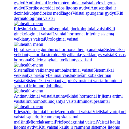
gydyti
Antibiotikai ir chemoterapiniai vaistai odos ligoms
gydyti
Kortikosteroidai odos ligoms gydyti
Antiseptikai ir
dezinfekuojančiosios medžiagos
Vaistai spuogams gydyti
Kiti
dermatologiniai vaistai
Priešinfekciniai ir antiseptiniai ginekologiniai vaistai
Kiti
ginekologiniai vaistai
Lytiniai hormonai ir lytinę sistemą
veikiantys vaistai
Urologiniai vaistai
Hipofizės ir pagumburio hormonai bei jų analogai
Sistemiškai
veikiantys kortikosteroidai
Skydliaukę veikiantys vaistai
Kasos
hormonai
Kalcio apykaitą veikiantys vaistai
Sistemiškai veikiantys antibakteriniai vaistai
Sistemiškai
veikiantys priešgrybeliniai vaistai
Priešmikobakteriniai
vaistai
Sistemiškai veikiantys priešvirusiniai vaistai
Imuniniai
serumai ir imunoglobulinai
Antinavikiniai vaistai
Antinavikiniai hormonai ir jiems artimi
vaistai
Imunomoduliuojantys vaistai
Imunosupresantai
Priešuždegiminiai ir priešreumatiniai vaistai
Vietiškai vartojami
vaistai sąnarių ir raumenų skausmui
malšinti
Miorelaksantai
Priešpodagriniai vaistai
Vaistai kaulų
ligoms gydyti
Kiti vaistai kaulų ir raumenų sistemos ligoms