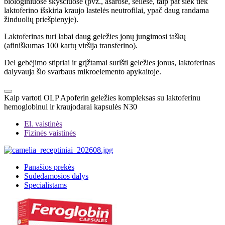
biologiniuose skysčiuose (pvz., ašarose, seilėse, taip pat šiek tiek
laktoferino išskiria kraujo lastelės neutrofilai, ypač daug randama
žinduolių priešpienyje).
Laktoferinas turi labai daug geležies jonų jungimosi taškų
(afiniškumas 100 kartų viršija transferino).
Del gebėjimo stipriai ir grįžtamai surišti geležies jonus, laktoferinas
dalyvauja šio svarbaus mikroelemento apykaitoje.
Kaip vartoti OLP Apoferin geležies kompleksas su laktoferinu
hemoglobinui ir kraujodarai kapsulės N30
El. vaistinės
Fizinės vaistinės
Panašios prekės
Sudedamosios dalys
Specialistams