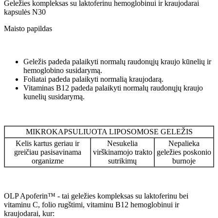
Geležies kompleksas su laktoferinu hemoglobinui ir kraujodarai
kapsulės N30
Maisto papildas
Geležis padeda palaikyti normalų raudonųjų kraujo kūnelių ir
hemoglobino susidarymą.
Foliatai padeda palaikyti normalią kraujodarą.
Vitaminas B12 padeda palaikyti normalų raudonųjų kraujo
kunelių susidarymą.
MIKROKAPSULIUOTA LIPOSOMOSE GELEŽIS
Kelis kartus geriau ir
Nesukelia
Nepalieka
greičiau pasisavinama
virškinamojo trakto
geležies poskonio
organizme
sutrikimų
burnoje
OLP Apoferin™ - tai geležies kompleksas su laktoferinu bei
vitaminu C, folio rugštimi, vitaminu B12 hemoglobinui ir
kraujodarai, kur: