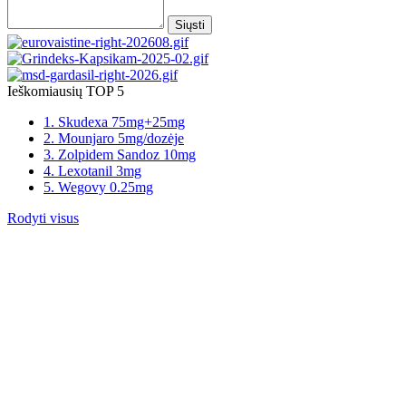
Siųsti
Ieškomiausių TOP 5
1. Skudexa 75mg+25mg
2. Mounjaro 5mg/dozėje
3. Zolpidem Sandoz 10mg
4. Lexotanil 3mg
5. Wegovy 0.25mg
Rodyti visus