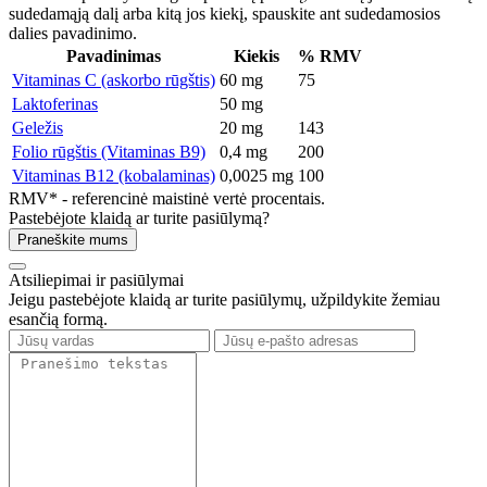
sudedamąją dalį arba kitą jos kiekį, spauskite ant sudedamosios
dalies pavadinimo.
Pavadinimas
Kiekis
% RMV
Vitaminas C (askorbo rūgštis)
60 mg
75
Laktoferinas
50 mg
Geležis
20 mg
143
Folio rūgštis (Vitaminas B9)
0,4 mg
200
Vitaminas B12 (kobalaminas)
0,0025 mg
100
RMV* - referencinė maistinė vertė procentais.
Pastebėjote klaidą ar turite pasiūlymą?
Praneškite mums
Atsiliepimai ir pasiūlymai
Jeigu pastebėjote klaidą ar turite pasiūlymų, užpildykite žemiau
esančią formą.