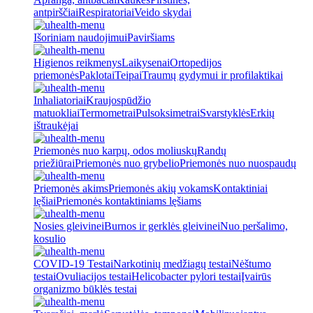
antpirščiai
Respiratoriai
Veido skydai
Išoriniam naudojimui
Paviršiams
Higienos reikmenys
Laikysenai
Ortopedijos
priemonės
Paklotai
Teipai
Traumų gydymui ir profilaktikai
Inhaliatoriai
Kraujospūdžio
matuokliai
Termometrai
Pulsoksimetrai
Svarstyklės
Erkių
ištraukėjai
Priemonės nuo karpų, odos moliuskų
Randų
priežiūrai
Priemonės nuo grybelio
Priemonės nuo nuospaudų
Priemonės akims
Priemonės akių vokams
Kontaktiniai
lęšiai
Priemonės kontaktiniams lęšiams
Nosies gleivinei
Burnos ir gerklės gleivinei
Nuo peršalimo,
kosulio
COVID-19 Testai
Narkotinių medžiagų testai
Nėštumo
testai
Ovuliacijos testai
Helicobacter pylori testai
Įvairūs
organizmo būklės testai