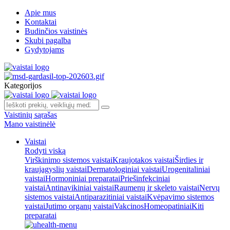
Apie mus
Kontaktai
Budinčios vaistinės
Skubi pagalba
Gydytojams
Kategorijos
Vaistinių sąrašas
Mano vaistinėlė
Vaistai
Rodyti viską
Virškinimo sistemos vaistai
Kraujotakos vaistai
Širdies ir
kraujagyslių vaistai
Dermatologiniai vaistai
Urogenitaliniai
vaistai
Hormoniniai preparatai
Priešinfekciniai
vaistai
Antinavikiniai vaistai
Raumenų ir skeleto vaistai
Nervų
sistemos vaistai
Antiparazitiniai vaistai
Kvėpavimo sistemos
vaistai
Jutimo organų vaistai
Vakcinos
Homeopatiniai
Kiti
preparatai