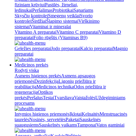
fiziniam krūviui
Pastilės, žirneliai,
ledinukai
Peršalimas
Probiotikai
Sąnariams
Skysčių kontrolei
Smegenų veiklai
Svorio
kontrolei
Širdžiai
Šlapimo sistemai
Virškinimo
sistemai
Vitaminai ir mineralai
Vitamino A preparatai
Vitamino C preparatai
Vitamino D
preparatai
Folio rūgštis (Vitaminas B9)
Geležies preparatai
Jodo preparatai
Kalcio preparatai
Magnio
preparatai
Medicinos prekės
Rodyti viską
Asmens higienos prekės
Asmens apsaugos
priemonės
Dezinfekcija
Ligonių priežiūra ir
reabilitacija
Medicinos technika
Odos priežiūra ir
regeneracija
Optikos
prekės
Peršalus
Testai
Tvarsliava
Vaistažolės
Uždegiminiams
procesams
Intymios higienos priemonės
Įklotai
Kelnaitės
Menstruacinės
taurelės
Nosinės, servetėlės
Paketai
Sauskelnės
suaugusiems
Sauskelnės vaikams
Tamponai
Vatos gaminiai
Apranga, antbačiai
Kaukės
Pirštinės,