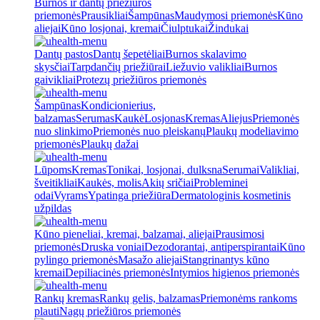
Burnos ir dantų priežiūros
priemonės
Prausikliai
Šampūnas
Maudymosi priemonės
Kūno
aliejai
Kūno losjonai, kremai
Čiulptukai
Žindukai
Dantų pastos
Dantų šepetėliai
Burnos skalavimo
skysčiai
Tarpdančių priežiūrai
Liežuvio valikliai
Burnos
gaivikliai
Protezų priežiūros priemonės
Šampūnas
Kondicionierius,
balzamas
Serumas
Kaukė
Losjonas
Kremas
Aliejus
Priemonės
nuo slinkimo
Priemonės nuo pleiskanų
Plaukų modeliavimo
priemonės
Plaukų dažai
Lūpoms
Kremas
Tonikai, losjonai, dulksna
Serumai
Valikliai,
šveitikliai
Kaukės, molis
Akių sričiai
Probleminei
odai
Vyrams
Ypatinga priežiūra
Dermatologinis kosmetinis
užpildas
Kūno pieneliai, kremai, balzamai, aliejai
Prausimosi
priemonės
Druska voniai
Dezodorantai, antiperspirantai
Kūno
pylingo priemonės
Masažo aliejai
Stangrinantys kūno
kremai
Depiliacinės priemonės
Intymios higienos priemonės
Rankų kremas
Rankų gelis, balzamas
Priemonėms rankoms
plauti
Nagų priežiūros priemonės