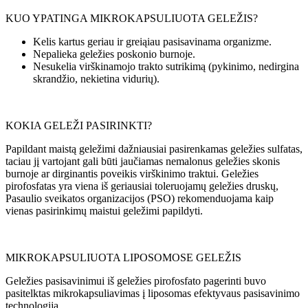
KUO YPATINGA MIKROKAPSULIUOTA GELEŽIS?
Kelis kartus geriau ir greiąiau pasisavinama organizme.
Nepalieka geležies poskonio burnoje.
Nesukelia virškinamojo trakto sutrikimą (pykinimo, nedirgina
skrandžio, nekietina vidurių).
KOKIA GELEŽI PASIRINKTI?
Papildant maistą geležimi dažniausiai pasirenkamas geležies sulfatas,
taciau jį vartojant gali būti jaučiamas nemalonus geležies skonis
burnoje ar dirginantis poveikis virškinimo traktui. Geležies
pirofosfatas yra viena iš geriausiai toleruojamų geležies druskų,
Pasaulio sveikatos organizacijos (PSO) rekomenduojama kaip
vienas pasirinkimų maistui geležimi papildyti.
MIKROKAPSULIUOTA LIPOSOMOSE GELEŽIS
Geležies pasisavinimui iš geležies pirofosfato pagerinti buvo
pasitelktas mikrokapsuliavimas į liposomas efektyvaus pasisavinimo
technologija.