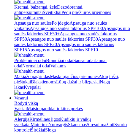
Kremai, balzamai, želė
Dezodorantai,
antiperspirantai
Šveitikliai
Pėdų priežiūros priemonės
Apsauga nuo saulės
Po įdegio
Apsauga nuo saulės
vaikams
Apsaugos nuo saulės faktorius SPF100
Apsaugos nuo
saulės faktorius SPF50+
Apsaugos nuo saulės faktorius
SPF50
Apsaugos nuo saulės faktorius SPF30
Apsaugos nuo
saulės faktorius SPF20
Apsaugos nuo saulės faktorius
SPF15
Apsaugos nuo saulės faktorius SPF10
Probleminei odai
Brandžiai odai
Sausai odai
Jaunai
odai
Normaliai odai
Vaikams
Makiažo pagrindas
Maskuojančios priemonės
Akių tušai,
pieštukai
Blakstienoms
Lūpų dažai ir blizgesiai
Nagų
lakas
Kvepalai
Vasarai
Rodyti viską
Vaistai
Maisto papildai ir kitos prekės
Alergija
Kirmėlinės ligos
Kūdikių ir vaikų
sveikatai
Moterims
Nuovargis
Skausmas
Stresui mažinti
Svorio
kontrolei
Širdžiai
Sloga