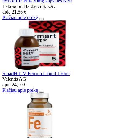
tecnoFER Plus 30mg kapsulės N20
Laboratori Baldacci S.p.A.
apie
21,56 €
Plačiau apie prekę
SmartHit IV Ferrum Liquid 150ml
Valentis AG
apie
24,10 €
Plačiau apie prekę