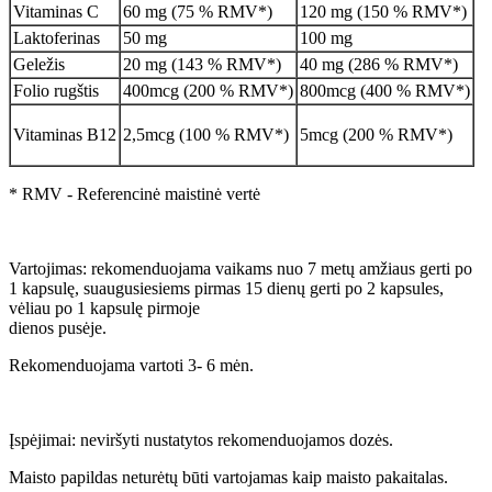
Vitaminas C
60 mg (75 % RMV*)
120 mg (150 % RMV*)
Laktoferinas
50 mg
100 mg
Geležis
20 mg (143 % RMV*)
40 mg (286 % RMV*)
Folio rugštis
400mcg (200 % RMV*)
800mcg (400 % RMV*)
Vitaminas B12
2,5mcg (100 % RMV*)
5mcg (200 % RMV*)
* RMV - Referencinė maistinė vertė
Vartojimas: rekomenduojama vaikams nuo 7 metų amžiaus gerti po
1 kapsulę, suaugusiesiems pirmas 15 dienų gerti po 2 kapsules,
vėliau po 1 kapsulę pirmoje
dienos pusėje.
Rekomenduojama vartoti 3- 6 mėn.
Įspėjimai: neviršyti nustatytos rekomenduojamos dozės.
Maisto papildas neturėtų būti vartojamas kaip maisto pakaitalas.