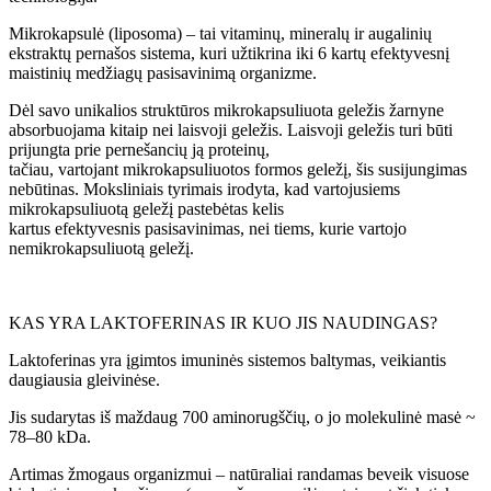
Mikrokapsulė (liposoma) – tai vitaminų, mineralų ir augalinių
ekstraktų pernašos sistema, kuri užtikrina iki 6 kartų efektyvesnį
maistinių medžiagų pasisavinimą organizme.
Dėl savo unikalios struktūros mikrokapsuliuota geležis žarnyne
absorbuojama kitaip nei laisvoji geležis. Laisvoji geležis turi būti
prijungta prie pernešancių ją proteinų,
tačiau, vartojant mikrokapsuliuotos formos geležį, šis susijungimas
nebūtinas. Moksliniais tyrimais irodyta, kad vartojusiems
mikrokapsuliuotą geležį pastebėtas kelis
kartus efektyvesnis pasisavinimas, nei tiems, kurie vartojo
nemikrokapsuliuotą geležį.
KAS YRA LAKTOFERINAS IR KUO JIS NAUDINGAS?
Laktoferinas yra įgimtos imuninės sistemos baltymas, veikiantis
daugiausia gleivinėse.
Jis sudarytas iš maždaug 700 aminorugščių, o jo molekulinė masė ~
78–80 kDa.
Artimas žmogaus organizmui – natūraliai randamas beveik visuose