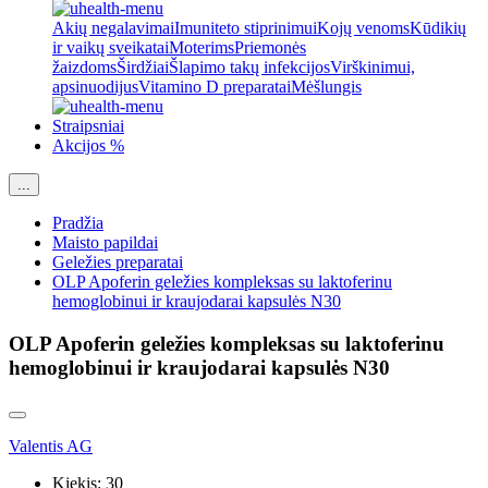
Akių negalavimai
Imuniteto stiprinimui
Kojų venoms
Kūdikių
ir vaikų sveikatai
Moterims
Priemonės
žaizdoms
Širdžiai
Šlapimo takų infekcijos
Virškinimui,
apsinuodijus
Vitamino D preparatai
Mėšlungis
Straipsniai
Akcijos %
...
Pradžia
Maisto papildai
Geležies preparatai
OLP Apoferin geležies kompleksas su laktoferinu
hemoglobinui ir kraujodarai kapsulės N30
OLP Apoferin geležies kompleksas su laktoferinu
hemoglobinui ir kraujodarai kapsulės N30
Valentis AG
Kiekis:
30