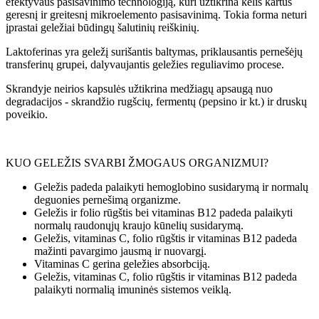
efektyvaus pasisavinimo technologiją, kuri užtikrina kelis kartus
geresnį ir greitesnį mikroelemento pasisavinimą. Tokia forma neturi
įprastai geležiai būdingų šalutinių reiškinių.
Laktoferinas yra geležį surišantis baltymas, priklausantis pernešėjų
transferinų grupei, dalyvaujantis geležies reguliavimo procese.
Skrandyje neirios kapsulės užtikrina medžiagų apsaugą nuo
degradacijos - skrandžio rugšcių, fermentų (pepsino ir kt.) ir druskų
poveikio.
KUO GELEŽIS SVARBI ŽMOGAUS ORGANIZMUI?
Geležis padeda palaikyti hemoglobino susidarymą ir normalų
deguonies pernešimą organizme.
Geležis ir folio rūgštis bei vitaminas B12 padeda palaikyti
normalų raudonųjų kraujo kūnelių susidarymą.
Geležis, vitaminas C, folio rūgštis ir vitaminas B12 padeda
mažinti pavargimo jausmą ir nuovargį.
Vitaminas C gerina geležies absorbciją.
Geležis, vitaminas C, folio rūgštis ir vitaminas B12 padeda
palaikyti normalią imuninės sistemos veiklą.