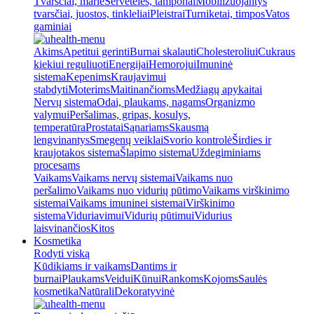
Tvarsčiai, marlė
Servetėlės, tamponai
Mobilizuojantys
tvarsčiai, juostos, tinkleliai
Pleistrai
Turniketai, timpos
Vatos
gaminiai
Akims
Apetitui gerinti
Burnai skalauti
Cholesteroliui
Cukraus
kiekiui reguliuoti
Energijai
Hemorojui
Imuninė
sistema
Kepenims
Kraujavimui
stabdyti
Moterims
Maitinančioms
Medžiagų apykaitai
Nervų sistema
Odai, plaukams, nagams
Organizmo
valymui
Peršalimas, gripas, kosulys,
temperatūra
Prostatai
Sąnariams
Skausmą
lengvinantys
Smegenų veiklai
Svorio kontrolė
Širdies ir
kraujotakos sistema
Šlapimo sistema
Uždegiminiams
procesams
Vaikams
Vaikams nervų sistemai
Vaikams nuo
peršalimo
Vaikams nuo vidurių pūtimo
Vaikams virškinimo
sistemai
Vaikams imuninei sistemai
Virškinimo
sistema
Viduriavimui
Vidurių pūtimui
Vidurius
laisvinančios
Kitos
Kosmetika
Rodyti viską
Kūdikiams ir vaikams
Dantims ir
burnai
Plaukams
Veidui
Kūnui
Rankoms
Kojoms
Saulės
kosmetika
Natūrali
Dekoratyvinė