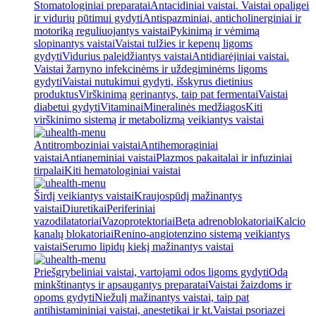
Stomatologiniai preparatai
Antacidiniai vaistai. Vaistai opaligei
ir vidurių pūtimui gydyti
Antispazminiai, anticholinerginiai ir
motoriką reguliuojantys vaistai
Pykinimą ir vėmimą
slopinantys vaistai
Vaistai tulžies ir kepenų ligoms
gydyti
Vidurius paleidžiantys vaistai
Antidiarėjiniai vaistai.
Vaistai žarnyno infekcinėms ir uždegiminėms ligoms
gydyti
Vaistai nutukimui gydyti, išskyrus dietinius
produktus
Virškinimą gerinantys, taip pat fermentai
Vaistai
diabetui gydyti
Vitaminai
Mineralinės medžiagos
Kiti
virškinimo sistemą ir metabolizmą veikiantys vaistai
Antitromboziniai vaistai
Antihemoraginiai
vaistai
Antianeminiai vaistai
Plazmos pakaitalai ir infuziniai
tirpalai
Kiti hematologiniai vaistai
Širdį veikiantys vaistai
Kraujospūdį mažinantys
vaistai
Diuretikai
Periferiniai
vazodilatatoriai
Vazoprotektoriai
Beta adrenoblokatoriai
Kalcio
kanalų blokatoriai
Renino-angiotenzino sistemą veikiantys
vaistai
Serumo lipidų kiekį mažinantys vaistai
Priešgrybeliniai vaistai, vartojami odos ligoms gydyti
Odą
minkštinantys ir apsaugantys preparatai
Vaistai žaizdoms ir
opoms gydyti
Niežulį mažinantys vaistai, taip pat
antihistamininiai vaistai, anestetikai ir kt.
Vaistai psoriazei