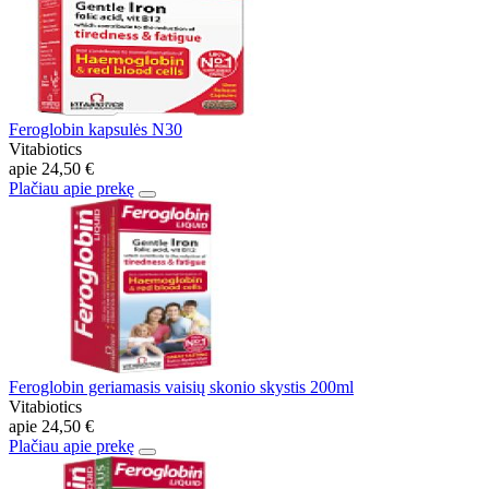
Feroglobin kapsulės N30
Vitabiotics
apie
24,50 €
Plačiau apie prekę
Feroglobin geriamasis vaisių skonio skystis 200ml
Vitabiotics
apie
24,50 €
Plačiau apie prekę