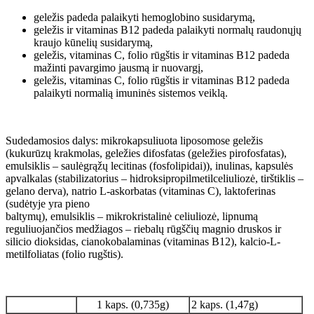
geležis padeda palaikyti hemoglobino susidarymą,
geležis ir vitaminas B12 padeda palaikyti normalų raudonųjų
kraujo kūnelių susidarymą,
geležis, vitaminas C, folio rūgštis ir vitaminas B12 padeda
mažinti pavargimo jausmą ir nuovargį,
geležis, vitaminas C, folio rūgštis ir vitaminas B12 padeda
palaikyti normalią imuninės sistemos veiklą.
Sudedamosios dalys: mikrokapsuliuota liposomose geležis
(kukurūzų krakmolas, geležies difosfatas (geležies pirofosfatas),
emulsiklis – saulėgrąžų lecitinas (fosfolipidai)), inulinas, kapsulės
apvalkalas (stabilizatorius – hidroksipropilmetilceliuliozė, tirštiklis –
gelano derva), natrio L-askorbatas (vitaminas C), laktoferinas
(sudėtyje yra pieno
baltymų), emulsiklis – mikrokristalinė celiuliozė, lipnumą
reguliuojančios medžiagos – riebalų rūgščių magnio druskos ir
silicio dioksidas, cianokobalaminas (vitaminas B12), kalcio-L-
metilfoliatas (folio rugštis).
1 kaps. (0,735g)
2 kaps. (1,47g)