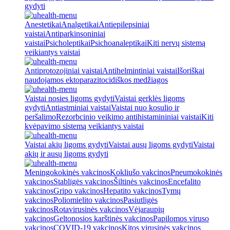
gydyti
Anestetikai
Analgetikai
Antiepilepsiniai
vaistai
Antiparkinsoniniai
vaistai
Psicholeptikai
Psichoanaleptikai
Kiti nervų sistemą
veikiantys vaistai
Antiprotozojiniai vaistai
Antihelmintiniai vaistai
Išoriškai
naudojamos ektoparazitocidiškos medžiagos
Vaistai nosies ligoms gydyti
Vaistai gerklės ligoms
gydyti
Antiastminiai vaistai
Vaistai nuo kosulio ir
peršalimo
Rezorbcinio veikimo antihistamininiai vaistai
Kiti
kvėpavimo sistemą veikiantys vaistai
Vaistai akių ligoms gydyti
Vaistai ausų ligoms gydyti
Vaistai
akių ir ausų ligoms gydyti
Meningokokinės vakcinos
Kokliušo vakcinos
Pneumokokinės
vakcinos
Stabligės vakcinos
Šiltinės vakcinos
Encefalito
vakcinos
Gripo vakcinos
Hepatito vakcinos
Tymų
vakcinos
Poliomielito vakcinos
Pasiutligės
vakcinos
Rotavirusinės vakcinos
Vėjaraupių
vakcinos
Geltonosios karštinės vakcinos
Papilomos viruso
vakcinos
COVID-19 vakcinos
Kitos virusinės vakcinos