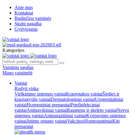
Apie mus
Kontaktai
Budinčios vaistinės
Skubi pagalba
Gydytojams
Kategorijos
Vaistinių sąrašas
Mano vaistinėlė
Vaistai
Rodyti viską
Virškinimo sistemos vaistai
Kraujotakos vaistai
Širdies ir
kraujagyslių vaistai
Dermatologiniai vaistai
Urogenitaliniai
vaistai
Hormoniniai preparatai
Priešinfekciniai
vaistai
Antinavikiniai vaistai
Raumenų ir skeleto vaistai
Nervų
sistemos vaistai
Antiparazitiniai vaistai
Kvėpavimo sistemos
vaistai
Jutimo organų vaistai
Vakcinos
Homeopatiniai
Kiti
preparatai