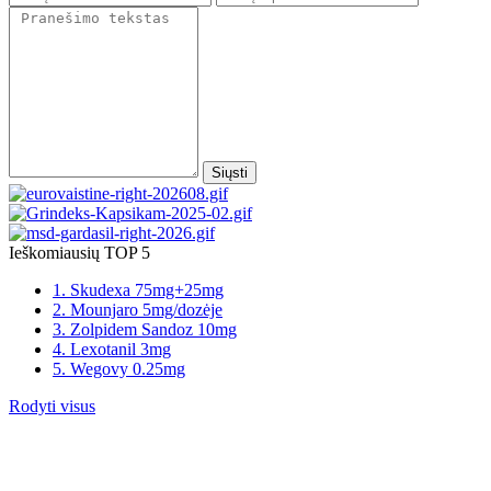
Siųsti
Ieškomiausių TOP 5
1. Skudexa 75mg+25mg
2. Mounjaro 5mg/dozėje
3. Zolpidem Sandoz 10mg
4. Lexotanil 3mg
5. Wegovy 0.25mg
Rodyti visus