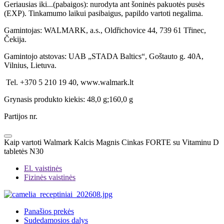
Geriausias iki...(pabaigos): nurodyta ant šoninės pakuotės pusės
(EXP). Tinkamumo laikui pasibaigus, papildo vartoti negalima.
Gamintojas: WALMARK, a.s., Oldřichovice 44, 739 61 Třinec,
Čekija.
Gamintojo atstovas: UAB „STADA Baltics“, Goštauto g. 40A,
Vilnius, Lietuva.
Tel. +370 5 210 19 40, www.walmark.lt
Grynasis produkto kiekis: 48,0 g;160,0 g
Partijos nr.
Kaip vartoti Walmark Kalcis Magnis Cinkas FORTE su Vitaminu D
tabletės N30
El. vaistinės
Fizinės vaistinės
Panašios prekės
Sudedamosios dalys