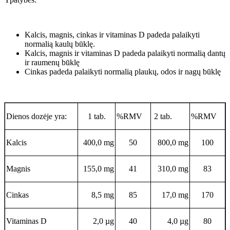
Kalcis, magnis, cinkas ir vitaminas D padeda palaikyti
normalią kaulų būklę.
Kalcis, magnis ir vitaminas D padeda palaikyti normalią dantų
ir raumenų būklę
Cinkas padeda palaikyti normalią plaukų, odos ir nagų būklę
Dienos dozėje yra:
1 tab.
%RMV
2 tab.
%RMV
Kalcis
400,0 mg
50
800,0 mg
100
Magnis
155,0 mg
41
310,0 mg
83
Cinkas
8,5 mg
85
17,0 mg
170
Vitaminas D
2,0 µg
40
4,0 µg
80