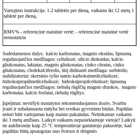
Vartojimo instrukcija: 1-2 tabletės per dieną, vaikams iki 12 metų 1
tabletė per dieną.
RMV% - referencinė maistinė vertė; - referencinė maistinė vertė
nenustatyta
Sudedamosios dalys: kalcio karbonatas, magnio oksidas, lipnumą
reguliuojančios medžiagos: celiuliozė, silicio dioksidas; kalcio
gliukonatas, laktatas, magnio gliukonatas, cinko citratas, cinko
gliukonatas, cholekalciferolis, tūrį didinanti medžiaga: sorbitolis;
stabilizatoriai: skersinio ryšio natrio karboksimetilceliuliozė,
hidroksipropilmetilceliuliozė; hidroksipropilceliuliozė; lipnumą
reguliuojančios medžiagos: riebalų rūgščių magnio druskos, magnio
karbonatai, kalcio fosfatai, riebalų rūgštys.
Įspėjimai: neviršyti nustatytos rekomenduojamos dozės. Svarbu
įvairi ir subalansuota mityba bei sveikas gyvenimo būdas. Papildas
neturi būti vartojamas kaip maisto pakaitalas. Netinkamas vaikams
iki 3 metų amžiaus. Laikyti vaikams nepasiekiamoje vietoje! Laikyti
ne aukštesnėje kaip 25 °C temperatūroje gamintojo pakuotėje, kad
papildas būtų apsaugotas nuo šviesos ir drėgmės