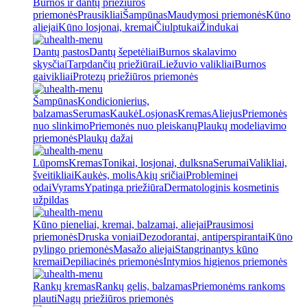
Burnos ir dantų priežiūros
priemonės
Prausikliai
Šampūnas
Maudymosi priemonės
Kūno
aliejai
Kūno losjonai, kremai
Čiulptukai
Žindukai
Dantų pastos
Dantų šepetėliai
Burnos skalavimo
skysčiai
Tarpdančių priežiūrai
Liežuvio valikliai
Burnos
gaivikliai
Protezų priežiūros priemonės
Šampūnas
Kondicionierius,
balzamas
Serumas
Kaukė
Losjonas
Kremas
Aliejus
Priemonės
nuo slinkimo
Priemonės nuo pleiskanų
Plaukų modeliavimo
priemonės
Plaukų dažai
Lūpoms
Kremas
Tonikai, losjonai, dulksna
Serumai
Valikliai,
šveitikliai
Kaukės, molis
Akių sričiai
Probleminei
odai
Vyrams
Ypatinga priežiūra
Dermatologinis kosmetinis
užpildas
Kūno pieneliai, kremai, balzamai, aliejai
Prausimosi
priemonės
Druska voniai
Dezodorantai, antiperspirantai
Kūno
pylingo priemonės
Masažo aliejai
Stangrinantys kūno
kremai
Depiliacinės priemonės
Intymios higienos priemonės
Rankų kremas
Rankų gelis, balzamas
Priemonėms rankoms
plauti
Nagų priežiūros priemonės