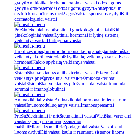
gydyti
Antibiotikai ir chemoterapiniai vaistai odos ligoms
gydyti
Kortikosteroidai odos ligoms gydyti
Antiseptikai ir
dezinfekuojančiosios medžiagos
Vaistai spuogams gydyti
Kiti
dermatologiniai vaistai
Priešinfekciniai ir antiseptiniai ginekologiniai vaistai
Kiti
ginekologiniai vaistai
Lytiniai hormonai ir lytinę sistemą
veikiantys vaistai
Urologiniai vaistai
Hipofizės ir pagumburio hormonai bei jų analogai
Sistemiškai
veikiantys kortikosteroidai
Skydliaukę veikiantys vaistai
Kasos
hormonai
Kalcio apykaitą veikiantys vaistai
Sistemiškai veikiantys antibakteriniai vaistai
Sistemiškai
veikiantys priešgrybeliniai vaistai
Priešmikobakteriniai
vaistai
Sistemiškai veikiantys priešvirusiniai vaistai
Imuniniai
serumai ir imunoglobulinai
Antinavikiniai vaistai
Antinavikiniai hormonai ir jiems artimi
vaistai
Imunomoduliuojantys vaistai
Imunosupresantai
Priešuždegiminiai ir priešreumatiniai vaistai
Vietiškai vartojami
vaistai sąnarių ir raumenų skausmui
malšinti
Miorelaksantai
Priešpodagriniai vaistai
Vaistai kaulų
ligoms gydyti
Kiti vaistai kaulų ir raumenų sistemos ligoms