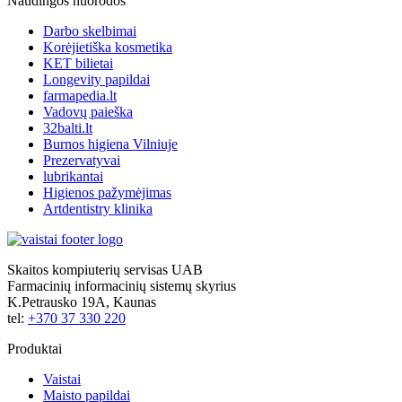
Naudingos nuorodos
Darbo skelbimai
Korėjietiška kosmetika
KET bilietai
Longevity papildai
farmapedia.lt
Vadovų paieška
32balti.lt
Burnos higiena Vilniuje
Prezervatyvai
lubrikantai
Higienos pažymėjimas
Artdentistry klinika
Skaitos kompiuterių servisas UAB
Farmacinių informacinių sistemų skyrius
K.Petrausko 19A, Kaunas
tel:
+370 37 330 220
Produktai
Vaistai
Maisto papildai