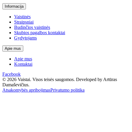
Informacija
Vaistinės
Straipsniai
Budinčios vaistinės
Skubios pagalbos kontaktai
Gydytojams
Apie mus
Apie mus
Kontaktai
Facebook
© 2026 Vaistai. Visos teisės saugomos.
Developed by Artūras
Damaševičius.
Atsakomybės apribojimas
Privatumo politika