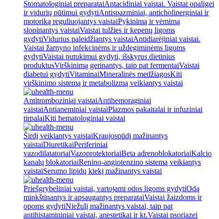
Stomatologiniai preparatai
Antacidiniai vaistai. Vaistai opaligei
ir vidurių pūtimui gydyti
Antispazminiai, anticholinerginiai ir
motoriką reguliuojantys vaistai
Pykinimą ir vėmimą
slopinantys vaistai
Vaistai tulžies ir kepenų ligoms
gydyti
Vidurius paleidžiantys vaistai
Antidiarėjiniai vaistai.
Vaistai žarnyno infekcinėms ir uždegiminėms ligoms
gydyti
Vaistai nutukimui gydyti, išskyrus dietinius
produktus
Virškinimą gerinantys, taip pat fermentai
Vaistai
diabetui gydyti
Vitaminai
Mineralinės medžiagos
Kiti
virškinimo sistemą ir metabolizmą veikiantys vaistai
Antitromboziniai vaistai
Antihemoraginiai
vaistai
Antianeminiai vaistai
Plazmos pakaitalai ir infuziniai
tirpalai
Kiti hematologiniai vaistai
Širdį veikiantys vaistai
Kraujospūdį mažinantys
vaistai
Diuretikai
Periferiniai
vazodilatatoriai
Vazoprotektoriai
Beta adrenoblokatoriai
Kalcio
kanalų blokatoriai
Renino-angiotenzino sistemą veikiantys
vaistai
Serumo lipidų kiekį mažinantys vaistai
Priešgrybeliniai vaistai, vartojami odos ligoms gydyti
Odą
minkštinantys ir apsaugantys preparatai
Vaistai žaizdoms ir
opoms gydyti
Niežulį mažinantys vaistai, taip pat
antihistamininiai vaistai, anestetikai ir kt.
Vaistai psoriazei