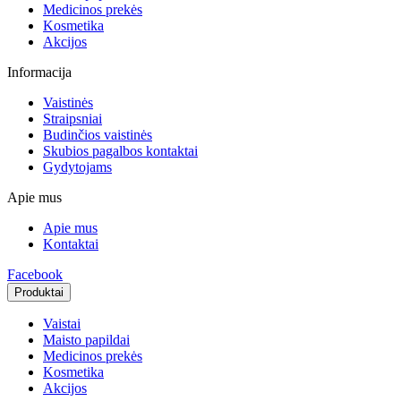
Medicinos prekės
Kosmetika
Akcijos
Informacija
Vaistinės
Straipsniai
Budinčios vaistinės
Skubios pagalbos kontaktai
Gydytojams
Apie mus
Apie mus
Kontaktai
Facebook
Produktai
Vaistai
Maisto papildai
Medicinos prekės
Kosmetika
Akcijos