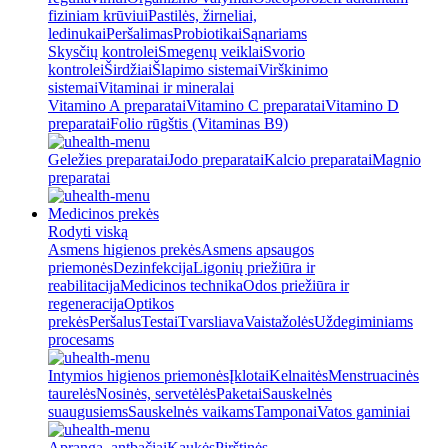
fiziniam krūviui
Pastilės, žirneliai,
ledinukai
Peršalimas
Probiotikai
Sąnariams
Skysčių kontrolei
Smegenų veiklai
Svorio
kontrolei
Širdžiai
Šlapimo sistemai
Virškinimo
sistemai
Vitaminai ir mineralai
Vitamino A preparatai
Vitamino C preparatai
Vitamino D
preparatai
Folio rūgštis (Vitaminas B9)
Geležies preparatai
Jodo preparatai
Kalcio preparatai
Magnio
preparatai
Medicinos prekės
Rodyti viską
Asmens higienos prekės
Asmens apsaugos
priemonės
Dezinfekcija
Ligonių priežiūra ir
reabilitacija
Medicinos technika
Odos priežiūra ir
regeneracija
Optikos
prekės
Peršalus
Testai
Tvarsliava
Vaistažolės
Uždegiminiams
procesams
Intymios higienos priemonės
Įklotai
Kelnaitės
Menstruacinės
taurelės
Nosinės, servetėlės
Paketai
Sauskelnės
suaugusiems
Sauskelnės vaikams
Tamponai
Vatos gaminiai
Apranga, antbačiai
Kaukės
Pirštinės,