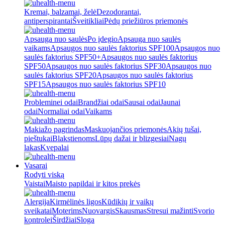
Kremai, balzamai, želė
Dezodorantai,
antiperspirantai
Šveitikliai
Pėdų priežiūros priemonės
Apsauga nuo saulės
Po įdegio
Apsauga nuo saulės
vaikams
Apsaugos nuo saulės faktorius SPF100
Apsaugos nuo
saulės faktorius SPF50+
Apsaugos nuo saulės faktorius
SPF50
Apsaugos nuo saulės faktorius SPF30
Apsaugos nuo
saulės faktorius SPF20
Apsaugos nuo saulės faktorius
SPF15
Apsaugos nuo saulės faktorius SPF10
Probleminei odai
Brandžiai odai
Sausai odai
Jaunai
odai
Normaliai odai
Vaikams
Makiažo pagrindas
Maskuojančios priemonės
Akių tušai,
pieštukai
Blakstienoms
Lūpų dažai ir blizgesiai
Nagų
lakas
Kvepalai
Vasarai
Rodyti viską
Vaistai
Maisto papildai ir kitos prekės
Alergija
Kirmėlinės ligos
Kūdikių ir vaikų
sveikatai
Moterims
Nuovargis
Skausmas
Stresui mažinti
Svorio
kontrolei
Širdžiai
Sloga