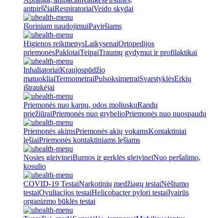
antpirščiai
Respiratoriai
Veido skydai
Išoriniam naudojimui
Paviršiams
Higienos reikmenys
Laikysenai
Ortopedijos
priemonės
Paklotai
Teipai
Traumų gydymui ir profilaktikai
Inhaliatoriai
Kraujospūdžio
matuokliai
Termometrai
Pulsoksimetrai
Svarstyklės
Erkių
ištraukėjai
Priemonės nuo karpų, odos moliuskų
Randų
priežiūrai
Priemonės nuo grybelio
Priemonės nuo nuospaudų
Priemonės akims
Priemonės akių vokams
Kontaktiniai
lęšiai
Priemonės kontaktiniams lęšiams
Nosies gleivinei
Burnos ir gerklės gleivinei
Nuo peršalimo,
kosulio
COVID-19 Testai
Narkotinių medžiagų testai
Nėštumo
testai
Ovuliacijos testai
Helicobacter pylori testai
Įvairūs
organizmo būklės testai