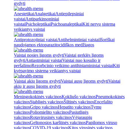
gydyti
Anestetikai
Analgetikai
Antiepilepsiniai
vaistai
Antiparkinsoniniai
vaistai
Psicholeptikai
Psichoanaleptikai
Kiti nervų sistemą
veikiantys vaistai
Antiprotozojiniai vaistai
Antihelmintiniai vaistai
Išoriškai
naudojamos ektoparazitocidiškos medžiagos
Vaistai nosies ligoms gydyti
Vaistai gerklės ligoms
gydyti
Antiastminiai vaistai
Vaistai nuo kosulio ir
peršalimo
Rezorbcinio veikimo antihistamininiai vaistai
Kiti
kvėpavimo sistemą veikiantys vaistai
Vaistai akių ligoms gydyti
Vaistai ausų ligoms gydyti
Vaistai
akių ir ausų ligoms gydyti
Meningokokinės vakcinos
Kokliušo vakcinos
Pneumokokinės
vakcinos
Stabligės vakcinos
Šiltinės vakcinos
Encefalito
vakcinos
Gripo vakcinos
Hepatito vakcinos
Tymų
vakcinos
Poliomielito vakcinos
Pasiutligės
vakcinos
Rotavirusinės vakcinos
Vėjaraupių
vakcinos
Geltonosios karštinės vakcinos
Papilomos viruso
vakcinos
COVID-19 vakcinos
Kitos virusinės vakcinos