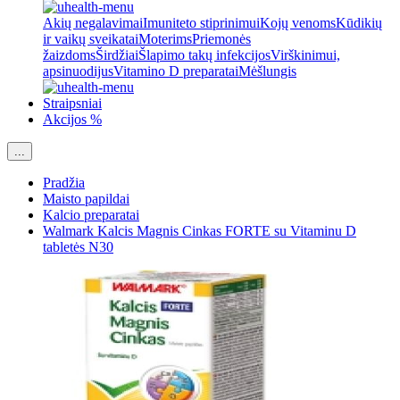
Akių negalavimai
Imuniteto stiprinimui
Kojų venoms
Kūdikių
ir vaikų sveikatai
Moterims
Priemonės
žaizdoms
Širdžiai
Šlapimo takų infekcijos
Virškinimui,
apsinuodijus
Vitamino D preparatai
Mėšlungis
Straipsniai
Akcijos %
...
Pradžia
Maisto papildai
Kalcio preparatai
Walmark Kalcis Magnis Cinkas FORTE su Vitaminu D
tabletės N30