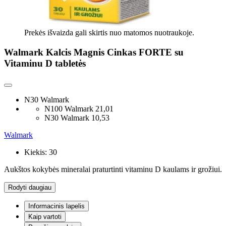
Prekės išvaizda gali skirtis nuo matomos nuotraukoje.
Walmark Kalcis Magnis Cinkas FORTE su
Vitaminu D tabletės
N30 Walmark
N100 Walmark
21,01
N30 Walmark
10,53
Walmark
Kiekis:
30
Aukštos kokybės mineralai praturtinti vitaminu D kaulams ir grožiui.
Rodyti daugiau
Informacinis lapelis
Kaip vartoti