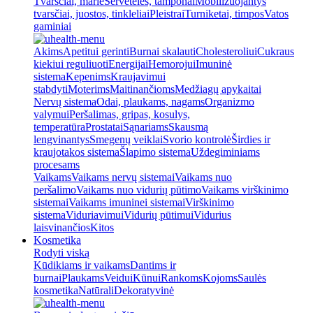
Tvarsčiai, marlė
Servetėlės, tamponai
Mobilizuojantys
tvarsčiai, juostos, tinkleliai
Pleistrai
Turniketai, timpos
Vatos
gaminiai
Akims
Apetitui gerinti
Burnai skalauti
Cholesteroliui
Cukraus
kiekiui reguliuoti
Energijai
Hemorojui
Imuninė
sistema
Kepenims
Kraujavimui
stabdyti
Moterims
Maitinančioms
Medžiagų apykaitai
Nervų sistema
Odai, plaukams, nagams
Organizmo
valymui
Peršalimas, gripas, kosulys,
temperatūra
Prostatai
Sąnariams
Skausmą
lengvinantys
Smegenų veiklai
Svorio kontrolė
Širdies ir
kraujotakos sistema
Šlapimo sistema
Uždegiminiams
procesams
Vaikams
Vaikams nervų sistemai
Vaikams nuo
peršalimo
Vaikams nuo vidurių pūtimo
Vaikams virškinimo
sistemai
Vaikams imuninei sistemai
Virškinimo
sistema
Viduriavimui
Vidurių pūtimui
Vidurius
laisvinančios
Kitos
Kosmetika
Rodyti viską
Kūdikiams ir vaikams
Dantims ir
burnai
Plaukams
Veidui
Kūnui
Rankoms
Kojoms
Saulės
kosmetika
Natūrali
Dekoratyvinė