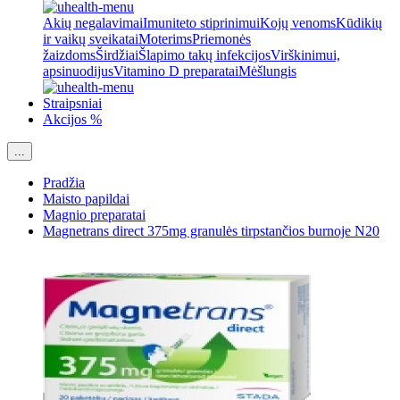
Akių negalavimai
Imuniteto stiprinimui
Kojų venoms
Kūdikių
ir vaikų sveikatai
Moterims
Priemonės
žaizdoms
Širdžiai
Šlapimo takų infekcijos
Virškinimui,
apsinuodijus
Vitamino D preparatai
Mėšlungis
Straipsniai
Akcijos %
...
Pradžia
Maisto papildai
Magnio preparatai
Magnetrans direct 375mg granulės tirpstančios burnoje N20