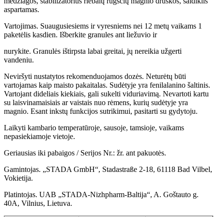
medžiagos, stabilizatorius riebalų rūgščių magnio druskos, saldiklis
aspartamas.
Vartojimas. Suaugusiesiems ir vyresniems nei 12 metų vaikams 1
paketėlis kasdien. Išberkite granules ant liežuvio ir
nurykite. Granulės ištirpsta labai greitai, jų nereikia užgerti
vandeniu.
Neviršyti nustatytos rekomenduojamos dozės. Neturėtų būti
vartojamas kaip maisto pakaitalas. Sudėtyje yra fenilalanino šaltinis.
Vartojant dideliais kiekiais, gali sukelti viduriavimą. Nevartoti kartu
su laisvinamaisiais ar vaistais nuo rėmens, kurių sudėtyje yra
magnio. Esant inkstų funkcijos sutrikimui, pasitarti su gydytoju.
Laikyti kambario temperatūroje, sausoje, tamsioje, vaikams
nepasiekiamoje vietoje.
Geriausias iki pabaigos / Serijos Nr.: žr. ant pakuotės.
Gamintojas. „STADA GmbH“, Stadastraße 2-18, 61118 Bad Vilbel,
Vokietija.
Platintojas. UAB „STADA-Nizhpharm-Baltija“, A. Goštauto g.
40A, Vilnius, Lietuva.