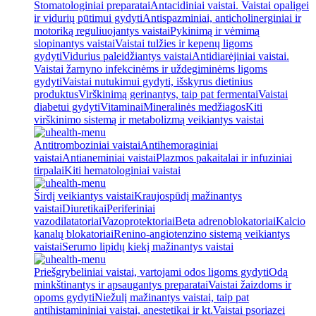
Stomatologiniai preparatai
Antacidiniai vaistai. Vaistai opaligei
ir vidurių pūtimui gydyti
Antispazminiai, anticholinerginiai ir
motoriką reguliuojantys vaistai
Pykinimą ir vėmimą
slopinantys vaistai
Vaistai tulžies ir kepenų ligoms
gydyti
Vidurius paleidžiantys vaistai
Antidiarėjiniai vaistai.
Vaistai žarnyno infekcinėms ir uždegiminėms ligoms
gydyti
Vaistai nutukimui gydyti, išskyrus dietinius
produktus
Virškinimą gerinantys, taip pat fermentai
Vaistai
diabetui gydyti
Vitaminai
Mineralinės medžiagos
Kiti
virškinimo sistemą ir metabolizmą veikiantys vaistai
Antitromboziniai vaistai
Antihemoraginiai
vaistai
Antianeminiai vaistai
Plazmos pakaitalai ir infuziniai
tirpalai
Kiti hematologiniai vaistai
Širdį veikiantys vaistai
Kraujospūdį mažinantys
vaistai
Diuretikai
Periferiniai
vazodilatatoriai
Vazoprotektoriai
Beta adrenoblokatoriai
Kalcio
kanalų blokatoriai
Renino-angiotenzino sistemą veikiantys
vaistai
Serumo lipidų kiekį mažinantys vaistai
Priešgrybeliniai vaistai, vartojami odos ligoms gydyti
Odą
minkštinantys ir apsaugantys preparatai
Vaistai žaizdoms ir
opoms gydyti
Niežulį mažinantys vaistai, taip pat
antihistamininiai vaistai, anestetikai ir kt.
Vaistai psoriazei