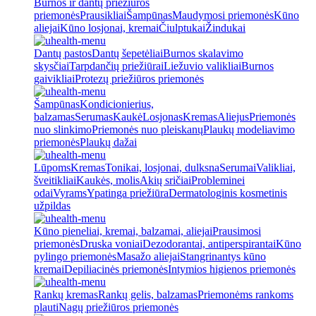
Burnos ir dantų priežiūros
priemonės
Prausikliai
Šampūnas
Maudymosi priemonės
Kūno
aliejai
Kūno losjonai, kremai
Čiulptukai
Žindukai
Dantų pastos
Dantų šepetėliai
Burnos skalavimo
skysčiai
Tarpdančių priežiūrai
Liežuvio valikliai
Burnos
gaivikliai
Protezų priežiūros priemonės
Šampūnas
Kondicionierius,
balzamas
Serumas
Kaukė
Losjonas
Kremas
Aliejus
Priemonės
nuo slinkimo
Priemonės nuo pleiskanų
Plaukų modeliavimo
priemonės
Plaukų dažai
Lūpoms
Kremas
Tonikai, losjonai, dulksna
Serumai
Valikliai,
šveitikliai
Kaukės, molis
Akių sričiai
Probleminei
odai
Vyrams
Ypatinga priežiūra
Dermatologinis kosmetinis
užpildas
Kūno pieneliai, kremai, balzamai, aliejai
Prausimosi
priemonės
Druska voniai
Dezodorantai, antiperspirantai
Kūno
pylingo priemonės
Masažo aliejai
Stangrinantys kūno
kremai
Depiliacinės priemonės
Intymios higienos priemonės
Rankų kremas
Rankų gelis, balzamas
Priemonėms rankoms
plauti
Nagų priežiūros priemonės