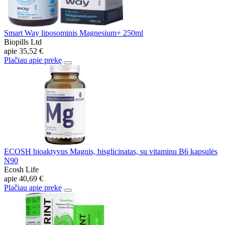
Smart Way liposominis Magnesium+ 250ml
Biopills Ltd
apie
35,52 €
Plačiau apie prekę
ECOSH bioaktyvus Magnis, bisglicinatas, su vitaminu B6 kapsulės
N90
Ecosh Life
apie
40,69 €
Plačiau apie prekę