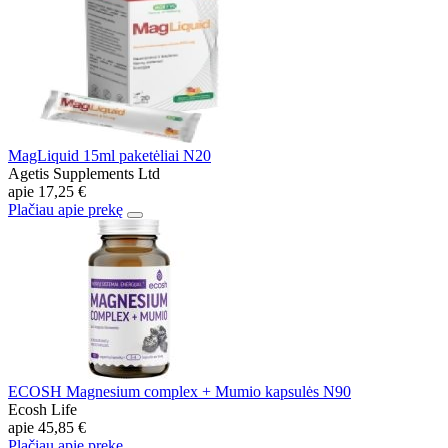
MagLiquid 15ml paketėliai N20
Agetis Supplements Ltd
apie
17,25 €
Plačiau apie prekę
ECOSH Magnesium complex + Mumio kapsulės N90
Ecosh Life
apie
45,85 €
Plačiau apie prekę