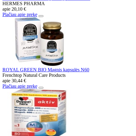
HERMES PHARMA
apie
20,10 €
Plačiau apie prekę
ROYAL GREEN BIO Magnis kapsulės N60
Frenchtop Natural Care Products
apie
30,44 €
Plačiau apie prekę