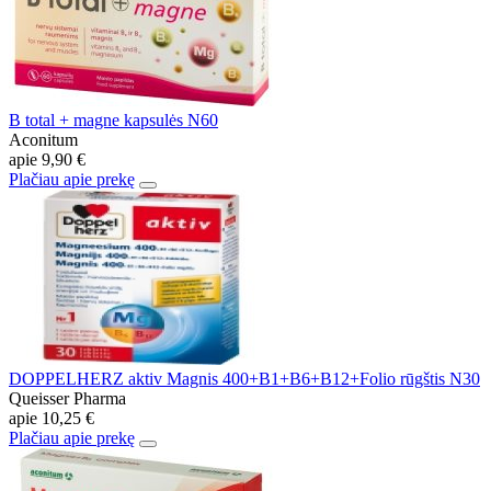
B total + magne kapsulės N60
Aconitum
apie
9,90 €
Plačiau apie prekę
DOPPELHERZ aktiv Magnis 400+B1+B6+B12+Folio rūgštis N30
Queisser Pharma
apie
10,25 €
Plačiau apie prekę