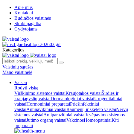
Apie mus
Kontaktai
Budinčios vaistinės
Skubi pagalba
Gydytojams
Kategorijos
Vaistinių sąrašas
Mano vaistinėlė
Vaistai
Rodyti viską
Virškinimo sistemos vaistai
Kraujotakos vaistai
Širdies ir
kraujagyslių vaistai
Dermatologiniai vaistai
Urogenitaliniai
vaistai
Hormoniniai preparatai
Priešinfekciniai
vaistai
Antinavikiniai vaistai
Raumenų ir skeleto vaistai
Nervų
sistemos vaistai
Antiparazitiniai vaistai
Kvėpavimo sistemos
vaistai
Jutimo organų vaistai
Vakcinos
Homeopatiniai
Kiti
preparatai