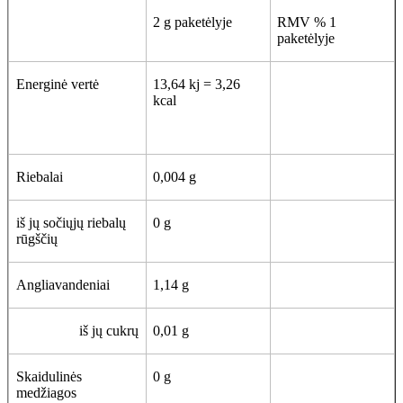
2 g paketėlyje
RMV % 1
paketėlyje
Energinė vertė
13,64 kj = 3,26
kcal
Riebalai
0,004 g
iš jų sočiųjų riebalų
0 g
rūgščių
Angliavandeniai
1,14 g
iš jų cukrų
0,01 g
Skaidulinės
0 g
medžiagos