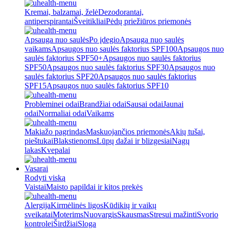
Kremai, balzamai, želė
Dezodorantai,
antiperspirantai
Šveitikliai
Pėdų priežiūros priemonės
Apsauga nuo saulės
Po įdegio
Apsauga nuo saulės
vaikams
Apsaugos nuo saulės faktorius SPF100
Apsaugos nuo
saulės faktorius SPF50+
Apsaugos nuo saulės faktorius
SPF50
Apsaugos nuo saulės faktorius SPF30
Apsaugos nuo
saulės faktorius SPF20
Apsaugos nuo saulės faktorius
SPF15
Apsaugos nuo saulės faktorius SPF10
Probleminei odai
Brandžiai odai
Sausai odai
Jaunai
odai
Normaliai odai
Vaikams
Makiažo pagrindas
Maskuojančios priemonės
Akių tušai,
pieštukai
Blakstienoms
Lūpų dažai ir blizgesiai
Nagų
lakas
Kvepalai
Vasarai
Rodyti viską
Vaistai
Maisto papildai ir kitos prekės
Alergija
Kirmėlinės ligos
Kūdikių ir vaikų
sveikatai
Moterims
Nuovargis
Skausmas
Stresui mažinti
Svorio
kontrolei
Širdžiai
Sloga