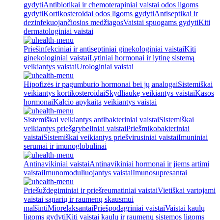
gydyti
Antibiotikai ir chemoterapiniai vaistai odos ligoms
gydyti
Kortikosteroidai odos ligoms gydyti
Antiseptikai ir
dezinfekuojančiosios medžiagos
Vaistai spuogams gydyti
Kiti
dermatologiniai vaistai
Priešinfekciniai ir antiseptiniai ginekologiniai vaistai
Kiti
ginekologiniai vaistai
Lytiniai hormonai ir lytinę sistemą
veikiantys vaistai
Urologiniai vaistai
Hipofizės ir pagumburio hormonai bei jų analogai
Sistemiškai
veikiantys kortikosteroidai
Skydliaukę veikiantys vaistai
Kasos
hormonai
Kalcio apykaitą veikiantys vaistai
Sistemiškai veikiantys antibakteriniai vaistai
Sistemiškai
veikiantys priešgrybeliniai vaistai
Priešmikobakteriniai
vaistai
Sistemiškai veikiantys priešvirusiniai vaistai
Imuniniai
serumai ir imunoglobulinai
Antinavikiniai vaistai
Antinavikiniai hormonai ir jiems artimi
vaistai
Imunomoduliuojantys vaistai
Imunosupresantai
Priešuždegiminiai ir priešreumatiniai vaistai
Vietiškai vartojami
vaistai sąnarių ir raumenų skausmui
malšinti
Miorelaksantai
Priešpodagriniai vaistai
Vaistai kaulų
ligoms gydyti
Kiti vaistai kaulų ir raumenų sistemos ligoms