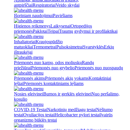
antpirščiai
Respiratoriai
Veido skydai
Išoriniam naudojimui
Paviršiams
Higienos reikmenys
Laikysenai
Ortopedijos
priemonės
Paklotai
Teipai
Traumų gydymui ir profilaktikai
Inhaliatoriai
Kraujospūdžio
matuokliai
Termometrai
Pulsoksimetrai
Svarstyklės
Erkių
ištraukėjai
Priemonės nuo karpų, odos moliuskų
Randų
priežiūrai
Priemonės nuo grybelio
Priemonės nuo nuospaudų
Priemonės akims
Priemonės akių vokams
Kontaktiniai
lęšiai
Priemonės kontaktiniams lęšiams
Nosies gleivinei
Burnos ir gerklės gleivinei
Nuo peršalimo,
kosulio
COVID-19 Testai
Narkotinių medžiagų testai
Nėštumo
testai
Ovuliacijos testai
Helicobacter pylori testai
Įvairūs
organizmo būklės testai