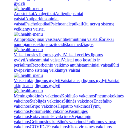
gydyti
Anestetikai
Analgetikai
Antiepilepsiniai
vaistai
Antiparkinsoniniai
vaistai
Psicholeptikai
Psichoanaleptikai
Kiti nervų sistemą
veikiantys vaistai
Antiprotozojiniai vaistai
Antihelmintiniai vaistai
Išoriškai
naudojamos ektoparazitocidiškos medžiagos
Vaistai nosies ligoms gydyti
Vaistai gerklės ligoms
gydyti
Antiastminiai vaistai
Vaistai nuo kosulio ir
peršalimo
Rezorbcinio veikimo antihistamininiai vaistai
Kiti
kvėpavimo sistemą veikiantys vaistai
Vaistai akių ligoms gydyti
Vaistai ausų ligoms gydyti
Vaistai
akių ir ausų ligoms gydyti
Meningokokinės vakcinos
Kokliušo vakcinos
Pneumokokinės
vakcinos
Stabligės vakcinos
Šiltinės vakcinos
Encefalito
vakcinos
Gripo vakcinos
Hepatito vakcinos
Tymų
vakcinos
Poliomielito vakcinos
Pasiutligės
vakcinos
Rotavirusinės vakcinos
Vėjaraupių
vakcinos
Geltonosios karštinės vakcinos
Papilomos viruso
vakcinos
COVID-19 vakcinos
Kitos virusinės vakcinos