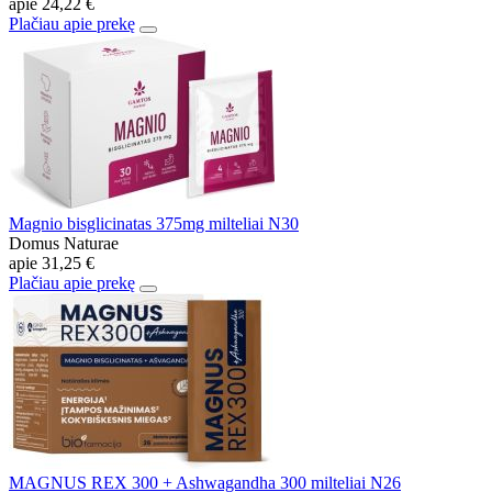
apie
24,22 €
Plačiau apie prekę
Magnio bisglicinatas 375mg milteliai N30
Domus Naturae
apie
31,25 €
Plačiau apie prekę
MAGNUS REX 300 + Ashwagandha 300 milteliai N26