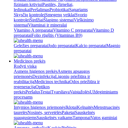
fiziniam krūviui
Pastilės, žirneliai,
ledinukai
Peršalimas
Probiotikai
Sąnariams
Skysčių kontrolei
Smegenų veiklai
Svorio
kontrolei
Širdžiai
Šlapimo sistemai
Virškinimo
sistemai
Vitaminai ir mineralai
Vitamino A preparatai
Vitamino C preparatai
Vitamino D
preparatai
Folio rūgštis (Vitaminas B9)
Geležies preparatai
Jodo preparatai
Kalcio preparatai
Magnio
preparatai
Medicinos prekės
Rodyti viską
Asmens higienos prekės
Asmens apsaugos
priemonės
Dezinfekcija
Ligonių priežiūra ir
reabilitacija
Medicinos technika
Odos priežiūra ir
regeneracija
Optikos
prekės
Peršalus
Testai
Tvarsliava
Vaistažolės
Uždegiminiams
procesams
Intymios higienos priemonės
Įklotai
Kelnaitės
Menstruacinės
taurelės
Nosinės, servetėlės
Paketai
Sauskelnės
suaugusiems
Sauskelnės vaikams
Tamponai
Vatos gaminiai
Apranga, antbačiai
Kaukės
Pirštinės,