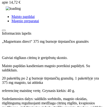
apie
14,72 €
Maisto papildai
Magnio preparatai
Informacinis lapelis
„Magnetrans direct“ 375 mg burnoje tirpstančios granulės
Gaiviai rūgštaus citrinų ir greipfrutų skonio.
Maisto papildas kasdieniam magnio poreikiui papildyti. Su
saldikliais.
20 paketėlių po 2 g burnoje tirpstančių granulių. 1 paketėlyje yra
375 mg magnio, tai atitinka
referencinę maistinę vertę. Grynasis kiekis: 40 g.
Sudedamosios dalys: saldiklis sorbitolis, magnio oksidas,
rūgštingumą reguliuojanti medžiaga citrinų rūgštis, kvapiosios