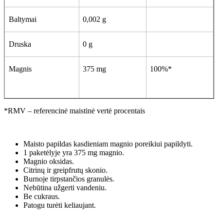
Baltymai
0,002 g
Druska
0 g
Magnis
375 mg
100%*
*RMV – referencinė maistinė vertė procentais
Maisto papildas kasdieniam magnio poreikiui papildyti.
1 paketėlyje yra 375 mg magnio.
Magnio oksidas.
Citrinų ir greipfrutų skonio.
Burnoje tirpstančios granulės.
Nebūtina užgerti vandeniu.
Be cukraus.
Patogu turėti keliaujant.