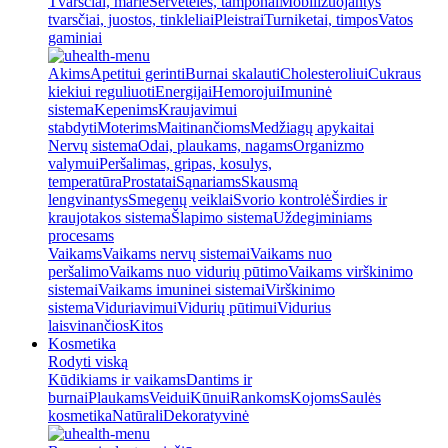
Tvarsčiai, marlė
Servetėlės, tamponai
Mobilizuojantys
tvarsčiai, juostos, tinkleliai
Pleistrai
Turniketai, timpos
Vatos
gaminiai
Akims
Apetitui gerinti
Burnai skalauti
Cholesteroliui
Cukraus
kiekiui reguliuoti
Energijai
Hemorojui
Imuninė
sistema
Kepenims
Kraujavimui
stabdyti
Moterims
Maitinančioms
Medžiagų apykaitai
Nervų sistema
Odai, plaukams, nagams
Organizmo
valymui
Peršalimas, gripas, kosulys,
temperatūra
Prostatai
Sąnariams
Skausmą
lengvinantys
Smegenų veiklai
Svorio kontrolė
Širdies ir
kraujotakos sistema
Šlapimo sistema
Uždegiminiams
procesams
Vaikams
Vaikams nervų sistemai
Vaikams nuo
peršalimo
Vaikams nuo vidurių pūtimo
Vaikams virškinimo
sistemai
Vaikams imuninei sistemai
Virškinimo
sistema
Viduriavimui
Vidurių pūtimui
Vidurius
laisvinančios
Kitos
Kosmetika
Rodyti viską
Kūdikiams ir vaikams
Dantims ir
burnai
Plaukams
Veidui
Kūnui
Rankoms
Kojoms
Saulės
kosmetika
Natūrali
Dekoratyvinė