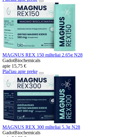
MAGNUS REX 150 milteliai 2.65g N28
GadotBiochemicals
apie
15,75 €
Plačiau apie prekę
MAGNUS REX 300 milteliai 5.3g N28
GadotBiochemicals