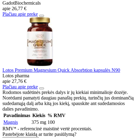
GadotBiochemicals
apie
26,77 €
Plačiau apie prekę
Lotos Premium Magnesium Quick Absorbtion kapsulės N90
Lotos pharma
apie
27,76 €
Plačiau apie prekę
Rodomos sudėtinės prekės dalys ir jų kiekiai minimalioje dozėje.
Norėdami pamatyti daugiau panašių prekių, turinčių jus dominančią
sudedamąją dalį arba kitą jos kiekį, spauskite ant sudedamosios
dalies pavadinimo.
Pavadinimas
Kiekis
% RMV
Magnis
375 mg
100
RMV* - referencinė maistinė vertė procentais.
Pastebėjote klaidą ar turite pasiūlymą?