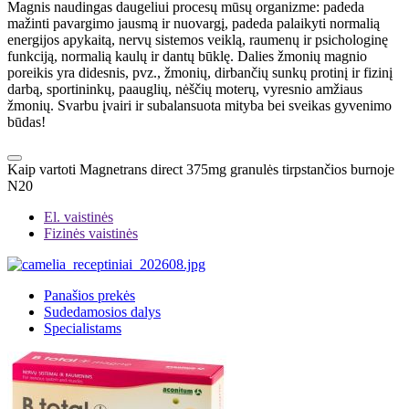
Magnis naudingas daugeliui procesų mūsų organizme: padeda
mažinti pavargimo jausmą ir nuovargį, padeda palaikyti normalią
energijos apykaitą, nervų sistemos veiklą, raumenų ir psichologinę
funkciją, normalią kaulų ir dantų būklę. Dalies žmonių magnio
poreikis yra didesnis, pvz., žmonių, dirbančių sunkų protinį ir fizinį
darbą, sportininkų, paauglių, nėščių moterų, vyresnio amžiaus
žmonių. Svarbu įvairi ir subalansuota mityba bei sveikas gyvenimo
būdas!
Kaip vartoti Magnetrans direct 375mg granulės tirpstančios burnoje
N20
El. vaistinės
Fizinės vaistinės
Panašios prekės
Sudedamosios dalys
Specialistams