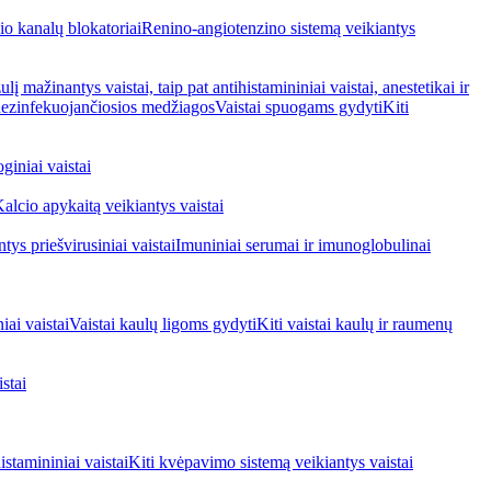
io kanalų blokatoriai
Renino-angiotenzino sistemą veikiantys
ulį mažinantys vaistai, taip pat antihistamininiai vaistai, anestetikai ir
 dezinfekuojančiosios medžiagos
Vaistai spuogams gydyti
Kiti
giniai vaistai
alcio apykaitą veikiantys vaistai
tys priešvirusiniai vaistai
Imuniniai serumai ir imunoglobulinai
iai vaistai
Vaistai kaulų ligoms gydyti
Kiti vaistai kaulų ir raumenų
stai
stamininiai vaistai
Kiti kvėpavimo sistemą veikiantys vaistai