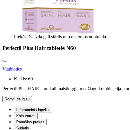
Prekės išvaizda gali skirtis nuo matomos nuotraukoje.
Perfectil Plus Hair tabletės N60
Vitabiotics
Kiekis:
60
Perfectil Plus HAIR – unikali maistingųjų medžiagų kombinacija, kuri
Rodyti daugiau
Informacinis lapelis
Kaip vartoti
Panašios prekės
Sudėtis