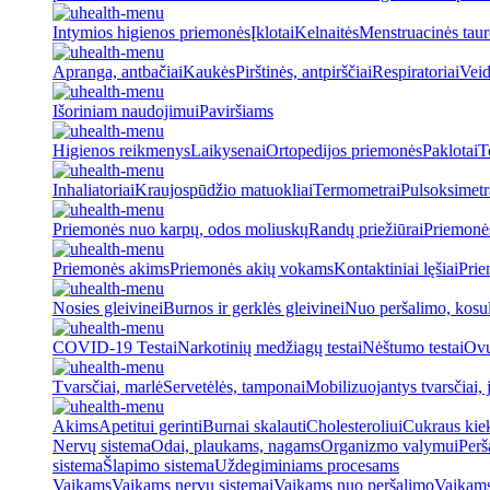
Intymios higienos priemonės
Įklotai
Kelnaitės
Menstruacinės taur
Apranga, antbačiai
Kaukės
Pirštinės, antpirščiai
Respiratoriai
Veid
Išoriniam naudojimui
Paviršiams
Higienos reikmenys
Laikysenai
Ortopedijos priemonės
Paklotai
T
Inhaliatoriai
Kraujospūdžio matuokliai
Termometrai
Pulsoksimetr
Priemonės nuo karpų, odos moliuskų
Randų priežiūrai
Priemonė
Priemonės akims
Priemonės akių vokams
Kontaktiniai lęšiai
Prie
Nosies gleivinei
Burnos ir gerklės gleivinei
Nuo peršalimo, kosu
COVID-19 Testai
Narkotinių medžiagų testai
Nėštumo testai
Ovul
Tvarsčiai, marlė
Servetėlės, tamponai
Mobilizuojantys tvarsčiai, j
Akims
Apetitui gerinti
Burnai skalauti
Cholesteroliui
Cukraus kiek
Nervų sistema
Odai, plaukams, nagams
Organizmo valymui
Perš
sistema
Šlapimo sistema
Uždegiminiams procesams
Vaikams
Vaikams nervų sistemai
Vaikams nuo peršalimo
Vaikams