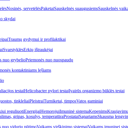
elės
Nosinės, servetėlės
Paketai
Sauskelnės suaugusiems
Sauskelnės vaik
o skydai
eipai
Traumų gydymui ir profilaktikai
ai
Svarstyklės
Erkių ištraukėjai
s nuo grybelio
Priemonės nuo nuospaudų
monės kontaktiniams lęšiams
lio
iacijos testai
Helicobacter pylori testai
Įvairūs organizmo būklės testai
uostos, tinkleliai
Pleistrai
Turniketai, timpos
Vatos gaminiai
iui reguliuoti
Energijai
Hemorojui
Imuninė sistema
Kepenims
Kraujavimui
alimas, gripas, kosulys, temperatūra
Prostatai
Sąnariams
Skausmą lengvin
 nuo vidurių pūtimo
Vaikams virškinimo sistemai
Vaikams imuninei sist