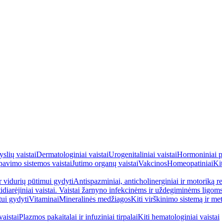
yslių vaistai
Dermatologiniai vaistai
Urogenitaliniai vaistai
Hormoniniai p
avimo sistemos vaistai
Jutimo organų vaistai
Vakcinos
Homeopatiniai
Kit
ir vidurių pūtimui gydyti
Antispazminiai, anticholinerginiai ir motoriką re
idiarėjiniai vaistai. Vaistai žarnyno infekcinėms ir uždegiminėms ligom
tui gydyti
Vitaminai
Mineralinės medžiagos
Kiti virškinimo sistemą ir me
aistai
Plazmos pakaitalai ir infuziniai tirpalai
Kiti hematologiniai vaistai