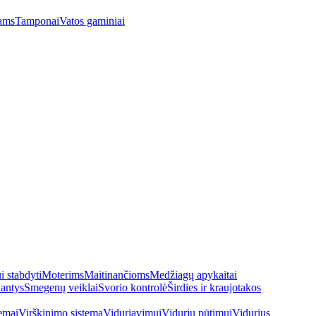
ams
Tamponai
Vatos gaminiai
 stabdyti
Moterims
Maitinančioms
Medžiagų apykaitai
antys
Smegenų veiklai
Svorio kontrolė
Širdies ir kraujotakos
emai
Virškinimo sistema
Viduriavimui
Vidurių pūtimui
Vidurius