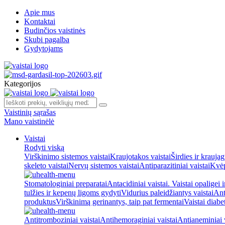
Apie mus
Kontaktai
Budinčios vaistinės
Skubi pagalba
Gydytojams
Kategorijos
Vaistinių sąrašas
Mano vaistinėlė
Vaistai
Rodyti viską
Virškinimo sistemos vaistai
Kraujotakos vaistai
Širdies ir kraujag
skeleto vaistai
Nervų sistemos vaistai
Antiparazitiniai vaistai
Kvėp
Stomatologiniai preparatai
Antacidiniai vaistai. Vaistai opaligei 
tulžies ir kepenų ligoms gydyti
Vidurius paleidžiantys vaistai
Ant
produktus
Virškinimą gerinantys, taip pat fermentai
Vaistai diabe
Antitromboziniai vaistai
Antihemoraginiai vaistai
Antianeminiai v