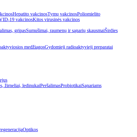
kcinos
Hepatito vakcinos
Tymų vakcinos
Poliomielito
ID-19 vakcinos
Kitos virusinės vakcinos
alimas, gripas
Sumušimai, raumenų ir sąnarių skausmai
Širdies
oaktyviosios medžiagos
Gydomieji radioaktyvieji preparatai
ejus
s, žirneliai, ledinukai
Peršalimas
Probiotikai
Sąnariams
regeneracija
Optikos