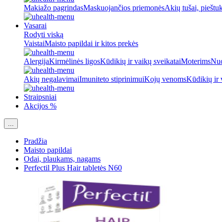
Makiažo pagrindas
Maskuojančios priemonės
Akių tušai, pieštu
Vasarai
Rodyti viską
Vaistai
Maisto papildai ir kitos prekės
Alergija
Kirmėlinės ligos
Kūdikių ir vaikų sveikatai
Moterims
Nuo
Akių negalavimai
Imuniteto stiprinimui
Kojų venoms
Kūdikių ir 
Straipsniai
Akcijos %
...
Pradžia
Maisto papildai
Odai, plaukams, nagams
Perfectil Plus Hair tabletės N60