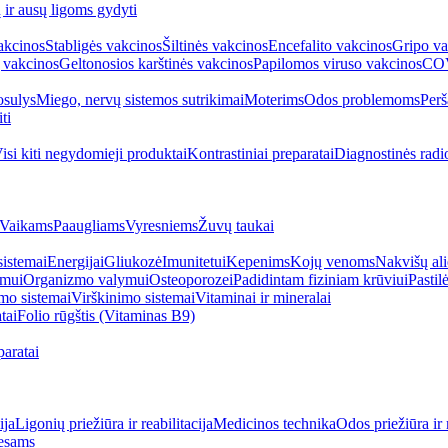
ų ir ausų ligoms gydyti
akcinos
Stabligės vakcinos
Šiltinės vakcinos
Encefalito vakcinos
Gripo va
 vakcinos
Geltonosios karštinės vakcinos
Papilomos viruso vakcinos
COV
sulys
Miego, nervų sistemos sutrikimai
Moterims
Odos problemoms
Perš
ti
isi kiti negydomieji produktai
Kontrastiniai preparatai
Diagnostinės radi
Vaikams
Paaugliams
Vyresniems
Žuvų taukai
sistemai
Energijai
Gliukozė
Imunitetui
Kepenims
Kojų venoms
Nakvišų ali
imui
Organizmo valymui
Osteoporozei
Padidintam fiziniam krūviui
Pastilė
mo sistemai
Virškinimo sistemai
Vitaminai ir mineralai
tai
Folio rūgštis (Vitaminas B9)
aratai
ija
Ligonių priežiūra ir reabilitacija
Medicinos technika
Odos priežiūra ir 
esams