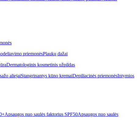
emonės
odeliavimo priemonės
Plaukų dažai
iūra
Dermatologinis kosmetinis užpildas
ažo aliejai
Stangrinantys kūno kremai
Depiliacinės priemonės
Intymios
50+
Apsaugos nuo saulės faktorius SPF50
Apsaugos nuo saulės