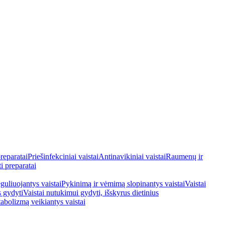
reparatai
Priešinfekciniai vaistai
Antinavikiniai vaistai
Raumenų ir
i preparatai
guliuojantys vaistai
Pykinimą ir vėmimą slopinantys vaistai
Vaistai
s gydyti
Vaistai nutukimui gydyti, išskyrus dietinius
tabolizmą veikiantys vaistai