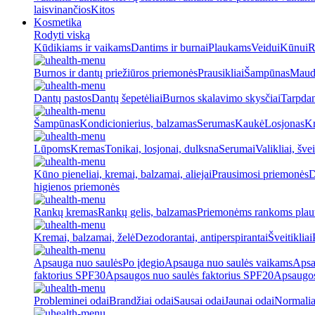
laisvinančios
Kitos
Kosmetika
Rodyti viską
Kūdikiams ir vaikams
Dantims ir burnai
Plaukams
Veidui
Kūnui
R
Burnos ir dantų priežiūros priemonės
Prausikliai
Šampūnas
Maud
Dantų pastos
Dantų šepetėliai
Burnos skalavimo skysčiai
Tarpdan
Šampūnas
Kondicionierius, balzamas
Serumas
Kaukė
Losjonas
K
Lūpoms
Kremas
Tonikai, losjonai, dulksna
Serumai
Valikliai, švei
Kūno pieneliai, kremai, balzamai, aliejai
Prausimosi priemonės
D
higienos priemonės
Rankų kremas
Rankų gelis, balzamas
Priemonėms rankoms plaut
Kremai, balzamai, želė
Dezodorantai, antiperspirantai
Šveitikliai
Apsauga nuo saulės
Po įdegio
Apsauga nuo saulės vaikams
Apsa
faktorius SPF30
Apsaugos nuo saulės faktorius SPF20
Apsaugos
Probleminei odai
Brandžiai odai
Sausai odai
Jaunai odai
Normalia