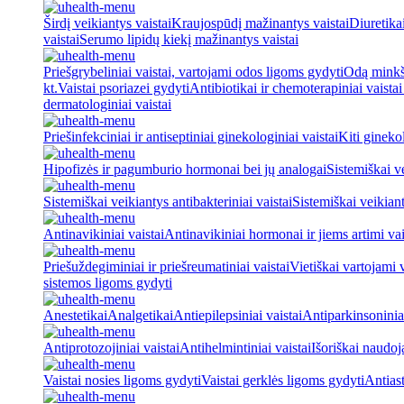
Širdį veikiantys vaistai
Kraujospūdį mažinantys vaistai
Diuretika
vaistai
Serumo lipidų kiekį mažinantys vaistai
Priešgrybeliniai vaistai, vartojami odos ligoms gydyti
Odą minkšt
kt.
Vaistai psoriazei gydyti
Antibiotikai ir chemoterapiniai vaista
dermatologiniai vaistai
Priešinfekciniai ir antiseptiniai ginekologiniai vaistai
Kiti ginekol
Hipofizės ir pagumburio hormonai bei jų analogai
Sistemiškai v
Sistemiškai veikiantys antibakteriniai vaistai
Sistemiškai veikiant
Antinavikiniai vaistai
Antinavikiniai hormonai ir jiems artimi vai
Priešuždegiminiai ir priešreumatiniai vaistai
Vietiškai vartojami 
sistemos ligoms gydyti
Anestetikai
Analgetikai
Antiepilepsiniai vaistai
Antiparkinsoniniai
Antiprotozojiniai vaistai
Antihelmintiniai vaistai
Išoriškai naudo
Vaistai nosies ligoms gydyti
Vaistai gerklės ligoms gydyti
Antiast