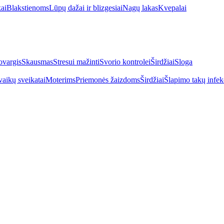
kai
Blakstienoms
Lūpų dažai ir blizgesiai
Nagų lakas
Kvepalai
vargis
Skausmas
Stresui mažinti
Svorio kontrolei
Širdžiai
Sloga
vaikų sveikatai
Moterims
Priemonės žaizdoms
Širdžiai
Šlapimo takų infek