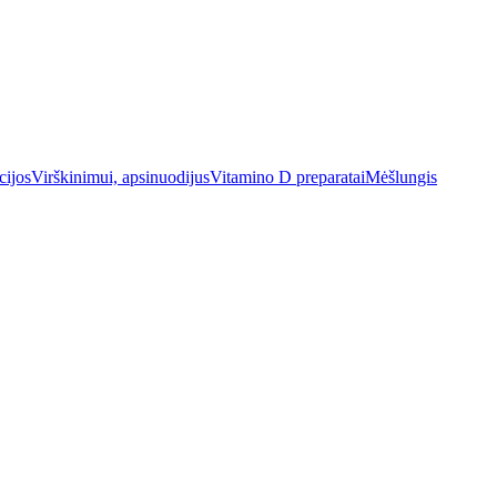
cijos
Virškinimui, apsinuodijus
Vitamino D preparatai
Mėšlungis