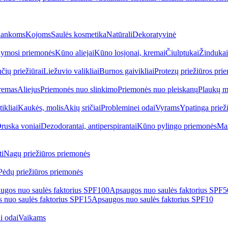
ankoms
Kojoms
Saulės kosmetika
Natūrali
Dekoratyvinė
ymosi priemonės
Kūno aliejai
Kūno losjonai, kremai
Čiulptukai
Žindukai
čių priežiūrai
Liežuvio valikliai
Burnos gaivikliai
Protezų priežiūros pri
remas
Aliejus
Priemonės nuo slinkimo
Priemonės nuo pleiskanų
Plaukų m
tikliai
Kaukės, molis
Akių sričiai
Probleminei odai
Vyrams
Ypatinga priež
ruska voniai
Dezodorantai, antiperspirantai
Kūno pylingo priemonės
Mas
i
Nagų priežiūros priemonės
Pėdų priežiūros priemonės
ugos nuo saulės faktorius SPF100
Apsaugos nuo saulės faktorius SPF
 nuo saulės faktorius SPF15
Apsaugos nuo saulės faktorius SPF10
i odai
Vaikams