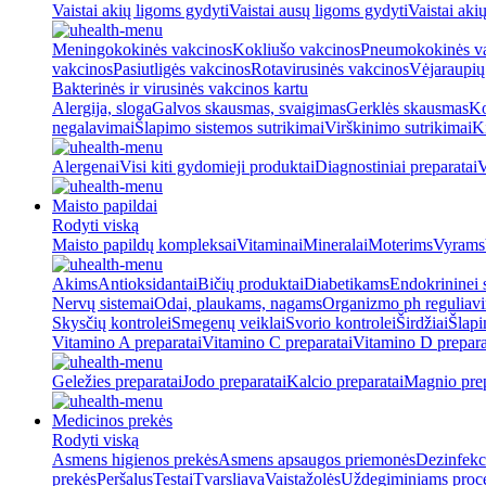
Vaistai akių ligoms gydyti
Vaistai ausų ligoms gydyti
Vaistai aki
Meningokokinės vakcinos
Kokliušo vakcinos
Pneumokokinės v
vakcinos
Pasiutligės vakcinos
Rotavirusinės vakcinos
Vėjaraupių
Bakterinės ir virusinės vakcinos kartu
Alergija, sloga
Galvos skausmas, svaigimas
Gerklės skausmas
Ko
negalavimai
Šlapimo sistemos sutrikimai
Virškinimo sutrikimai
Ki
Alergenai
Visi kiti gydomieji produktai
Diagnostiniai preparatai
V
Maisto papildai
Rodyti viską
Maisto papildų kompleksai
Vitaminai
Mineralai
Moterims
Vyrams
Akims
Antioksidantai
Bičių produktai
Diabetikams
Endokrininei 
Nervų sistemai
Odai, plaukams, nagams
Organizmo ph reguliav
Skysčių kontrolei
Smegenų veiklai
Svorio kontrolei
Širdžiai
Šlapi
Vitamino A preparatai
Vitamino C preparatai
Vitamino D prepara
Geležies preparatai
Jodo preparatai
Kalcio preparatai
Magnio prep
Medicinos prekės
Rodyti viską
Asmens higienos prekės
Asmens apsaugos priemonės
Dezinfekc
prekės
Peršalus
Testai
Tvarsliava
Vaistažolės
Uždegiminiams proc