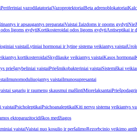
i
Periferiniai vazodilatatoriai
Vazoprotektoriai
Beta adrenoblokatoriai
Kalc
inantys ir apsaugantys preparatai
Vaistai žaizdoms ir opoms gydyti
Niež
i odos ligoms gydyti
Kortikosteroidai odos ligoms gydyti
Antiseptikai ir
oginiai vaistai
Lytiniai hormonai ir lytinę sistemą veikiantys vaistai
Urolo
eikiantys kortikosteroidai
Skydliaukę veikiantys vaistai
Kasos hormonai
K
ys priešgrybeliniai vaistai
Priešmikobakteriniai vaistai
Sistemiškai veikian
stai
Imunomoduliuojantys vaistai
Imunosupresantai
vaistai sąnarių ir raumenų skausmui malšinti
Miorelaksantai
Priešpodagrin
 vaistai
Psicholeptikai
Psichoanaleptikai
Kiti nervų sistemą veikiantys vai
jamos ektoparazitocidiškos medžiagos
miniai vaistai
Vaistai nuo kosulio ir peršalimo
Rezorbcinio veikimo antihi