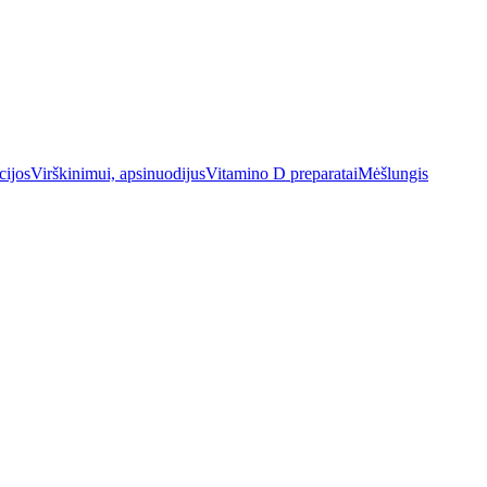
cijos
Virškinimui, apsinuodijus
Vitamino D preparatai
Mėšlungis