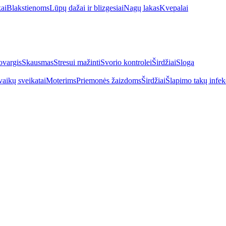
kai
Blakstienoms
Lūpų dažai ir blizgesiai
Nagų lakas
Kvepalai
vargis
Skausmas
Stresui mažinti
Svorio kontrolei
Širdžiai
Sloga
vaikų sveikatai
Moterims
Priemonės žaizdoms
Širdžiai
Šlapimo takų infek