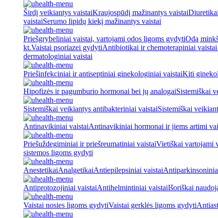
Širdį veikiantys vaistai
Kraujospūdį mažinantys vaistai
Diuretika
vaistai
Serumo lipidų kiekį mažinantys vaistai
Priešgrybeliniai vaistai, vartojami odos ligoms gydyti
Odą minkšt
kt.
Vaistai psoriazei gydyti
Antibiotikai ir chemoterapiniai vaista
dermatologiniai vaistai
Priešinfekciniai ir antiseptiniai ginekologiniai vaistai
Kiti ginekol
Hipofizės ir pagumburio hormonai bei jų analogai
Sistemiškai v
Sistemiškai veikiantys antibakteriniai vaistai
Sistemiškai veikiant
Antinavikiniai vaistai
Antinavikiniai hormonai ir jiems artimi vai
Priešuždegiminiai ir priešreumatiniai vaistai
Vietiškai vartojami 
sistemos ligoms gydyti
Anestetikai
Analgetikai
Antiepilepsiniai vaistai
Antiparkinsoniniai
Antiprotozojiniai vaistai
Antihelmintiniai vaistai
Išoriškai naudo
Vaistai nosies ligoms gydyti
Vaistai gerklės ligoms gydyti
Antiast