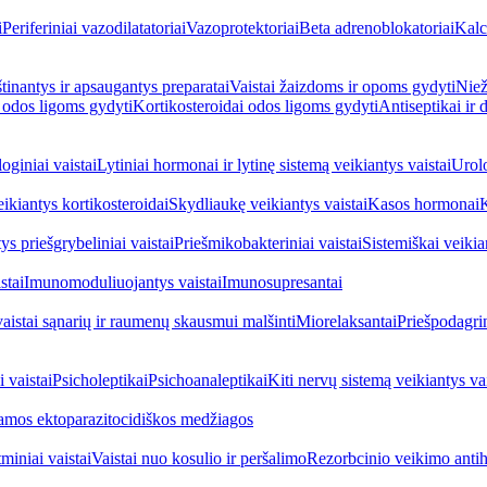
i
Periferiniai vazodilatatoriai
Vazoprotektoriai
Beta adrenoblokatoriai
Kalc
inantys ir apsaugantys preparatai
Vaistai žaizdoms ir opoms gydyti
Niež
i odos ligoms gydyti
Kortikosteroidai odos ligoms gydyti
Antiseptikai ir
oginiai vaistai
Lytiniai hormonai ir lytinę sistemą veikiantys vaistai
Urolo
eikiantys kortikosteroidai
Skydliaukę veikiantys vaistai
Kasos hormonai
K
ys priešgrybeliniai vaistai
Priešmikobakteriniai vaistai
Sistemiškai veikian
stai
Imunomoduliuojantys vaistai
Imunosupresantai
vaistai sąnarių ir raumenų skausmui malšinti
Miorelaksantai
Priešpodagrin
 vaistai
Psicholeptikai
Psichoanaleptikai
Kiti nervų sistemą veikiantys vai
jamos ektoparazitocidiškos medžiagos
miniai vaistai
Vaistai nuo kosulio ir peršalimo
Rezorbcinio veikimo antihi