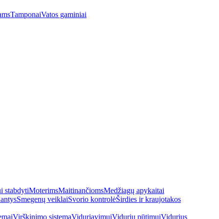
ams
Tamponai
Vatos gaminiai
 stabdyti
Moterims
Maitinančioms
Medžiagų apykaitai
antys
Smegenų veiklai
Svorio kontrolė
Širdies ir kraujotakos
emai
Virškinimo sistema
Viduriavimui
Vidurių pūtimui
Vidurius