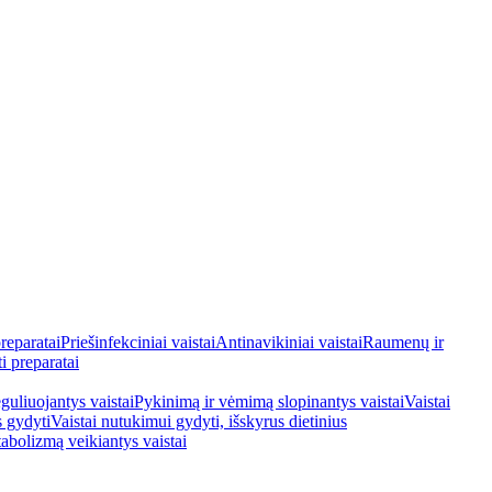
reparatai
Priešinfekciniai vaistai
Antinavikiniai vaistai
Raumenų ir
i preparatai
guliuojantys vaistai
Pykinimą ir vėmimą slopinantys vaistai
Vaistai
s gydyti
Vaistai nutukimui gydyti, išskyrus dietinius
tabolizmą veikiantys vaistai