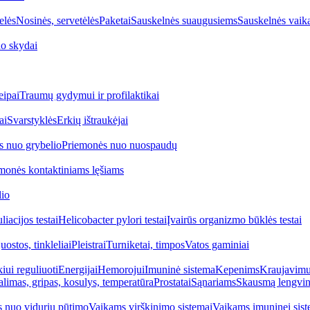
elės
Nosinės, servetėlės
Paketai
Sauskelnės suaugusiems
Sauskelnės vaik
o skydai
eipai
Traumų gydymui ir profilaktikai
ai
Svarstyklės
Erkių ištraukėjai
s nuo grybelio
Priemonės nuo nuospaudų
monės kontaktiniams lęšiams
lio
iacijos testai
Helicobacter pylori testai
Įvairūs organizmo būklės testai
uostos, tinkleliai
Pleistrai
Turniketai, timpos
Vatos gaminiai
iui reguliuoti
Energijai
Hemorojui
Imuninė sistema
Kepenims
Kraujavimui
alimas, gripas, kosulys, temperatūra
Prostatai
Sąnariams
Skausmą lengvin
 nuo vidurių pūtimo
Vaikams virškinimo sistemai
Vaikams imuninei sist