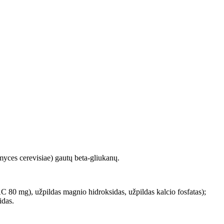
myces cerevisiae) gautų beta-gliukanų.
80 mg), užpildas magnio hidroksidas, užpildas kalcio fosfatas);
idas.