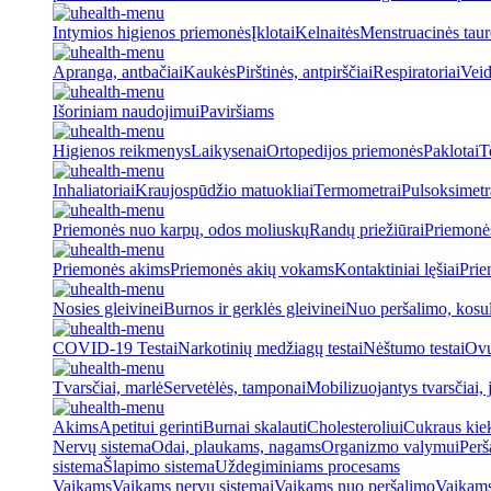
Intymios higienos priemonės
Įklotai
Kelnaitės
Menstruacinės taur
Apranga, antbačiai
Kaukės
Pirštinės, antpirščiai
Respiratoriai
Veid
Išoriniam naudojimui
Paviršiams
Higienos reikmenys
Laikysenai
Ortopedijos priemonės
Paklotai
T
Inhaliatoriai
Kraujospūdžio matuokliai
Termometrai
Pulsoksimetr
Priemonės nuo karpų, odos moliuskų
Randų priežiūrai
Priemonė
Priemonės akims
Priemonės akių vokams
Kontaktiniai lęšiai
Prie
Nosies gleivinei
Burnos ir gerklės gleivinei
Nuo peršalimo, kosu
COVID-19 Testai
Narkotinių medžiagų testai
Nėštumo testai
Ovul
Tvarsčiai, marlė
Servetėlės, tamponai
Mobilizuojantys tvarsčiai, j
Akims
Apetitui gerinti
Burnai skalauti
Cholesteroliui
Cukraus kiek
Nervų sistema
Odai, plaukams, nagams
Organizmo valymui
Perš
sistema
Šlapimo sistema
Uždegiminiams procesams
Vaikams
Vaikams nervų sistemai
Vaikams nuo peršalimo
Vaikams