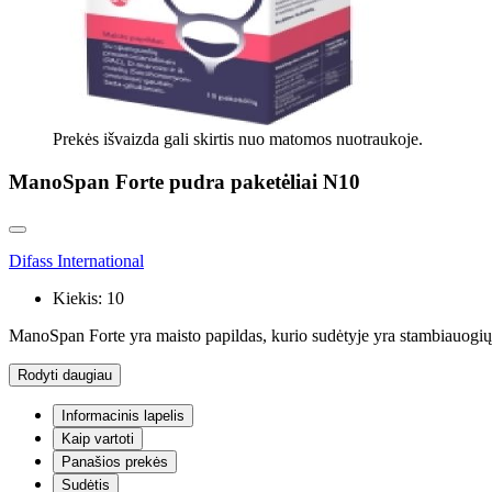
Prekės išvaizda gali skirtis nuo matomos nuotraukoje.
ManoSpan Forte pudra paketėliai N10
Difass International
Kiekis:
10
ManoSpan Forte yra maisto papildas, kurio sudėtyje yra stambiauogių 
Rodyti daugiau
Informacinis lapelis
Kaip vartoti
Panašios prekės
Sudėtis