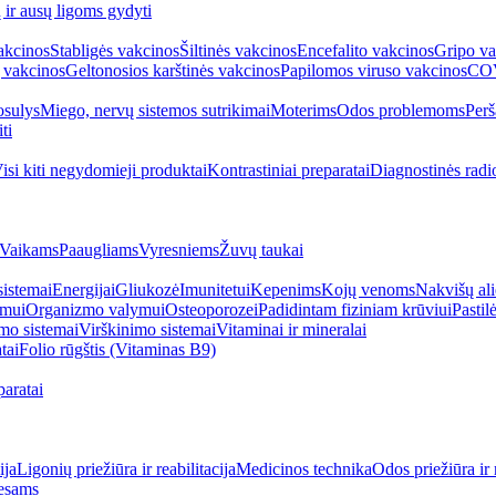
ų ir ausų ligoms gydyti
akcinos
Stabligės vakcinos
Šiltinės vakcinos
Encefalito vakcinos
Gripo va
 vakcinos
Geltonosios karštinės vakcinos
Papilomos viruso vakcinos
COV
sulys
Miego, nervų sistemos sutrikimai
Moterims
Odos problemoms
Perš
ti
isi kiti negydomieji produktai
Kontrastiniai preparatai
Diagnostinės radi
Vaikams
Paaugliams
Vyresniems
Žuvų taukai
sistemai
Energijai
Gliukozė
Imunitetui
Kepenims
Kojų venoms
Nakvišų ali
imui
Organizmo valymui
Osteoporozei
Padidintam fiziniam krūviui
Pastilė
mo sistemai
Virškinimo sistemai
Vitaminai ir mineralai
tai
Folio rūgštis (Vitaminas B9)
aratai
ija
Ligonių priežiūra ir reabilitacija
Medicinos technika
Odos priežiūra ir 
esams