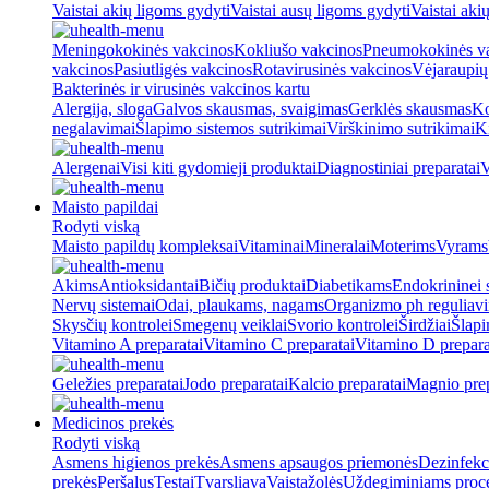
Vaistai akių ligoms gydyti
Vaistai ausų ligoms gydyti
Vaistai aki
Meningokokinės vakcinos
Kokliušo vakcinos
Pneumokokinės v
vakcinos
Pasiutligės vakcinos
Rotavirusinės vakcinos
Vėjaraupių
Bakterinės ir virusinės vakcinos kartu
Alergija, sloga
Galvos skausmas, svaigimas
Gerklės skausmas
Ko
negalavimai
Šlapimo sistemos sutrikimai
Virškinimo sutrikimai
Ki
Alergenai
Visi kiti gydomieji produktai
Diagnostiniai preparatai
V
Maisto papildai
Rodyti viską
Maisto papildų kompleksai
Vitaminai
Mineralai
Moterims
Vyrams
Akims
Antioksidantai
Bičių produktai
Diabetikams
Endokrininei 
Nervų sistemai
Odai, plaukams, nagams
Organizmo ph reguliav
Skysčių kontrolei
Smegenų veiklai
Svorio kontrolei
Širdžiai
Šlapi
Vitamino A preparatai
Vitamino C preparatai
Vitamino D prepara
Geležies preparatai
Jodo preparatai
Kalcio preparatai
Magnio prep
Medicinos prekės
Rodyti viską
Asmens higienos prekės
Asmens apsaugos priemonės
Dezinfekc
prekės
Peršalus
Testai
Tvarsliava
Vaistažolės
Uždegiminiams proc