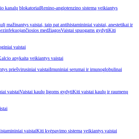
io kanalų blokatoriai
Renino-angiotenzino sistemą veikiantys
ulį mažinantys vaistai, taip pat antihistamininiai vaistai, anestetikai ir
 dezinfekuojančiosios medžiagos
Vaistai spuogams gydyti
Kiti
giniai vaistai
alcio apykaitą veikiantys vaistai
tys priešvirusiniai vaistai
Imuniniai serumai ir imunoglobulinai
iai vaistai
Vaistai kaulų ligoms gydyti
Kiti vaistai kaulų ir raumenų
stai
stamininiai vaistai
Kiti kvėpavimo sistemą veikiantys vaistai