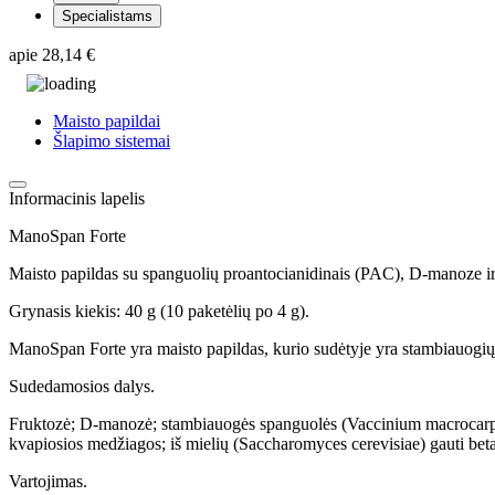
Specialistams
apie
28,14 €
Maisto papildai
Šlapimo sistemai
Informacinis lapelis
ManoSpan Forte
Maisto papildas su spanguolių proantocianidinais (PAC), D-manoze ir 
Grynasis kiekis: 40 g (10 paketėlių po 4 g).
ManoSpan Forte yra maisto papildas, kurio sudėtyje yra stambiauogių 
Sudedamosios dalys.
Fruktozė; D-manozė; stambiauogės spanguolės (Vaccinium macrocarpon 
kvapiosios medžiagos; iš mielių (Saccharomyces cerevisiae) gauti beta
Vartojimas.