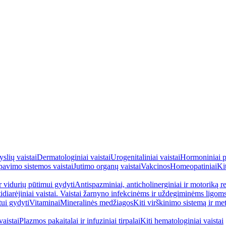
yslių vaistai
Dermatologiniai vaistai
Urogenitaliniai vaistai
Hormoniniai p
avimo sistemos vaistai
Jutimo organų vaistai
Vakcinos
Homeopatiniai
Kit
ir vidurių pūtimui gydyti
Antispazminiai, anticholinerginiai ir motoriką re
idiarėjiniai vaistai. Vaistai žarnyno infekcinėms ir uždegiminėms ligom
tui gydyti
Vitaminai
Mineralinės medžiagos
Kiti virškinimo sistemą ir me
aistai
Plazmos pakaitalai ir infuziniai tirpalai
Kiti hematologiniai vaistai