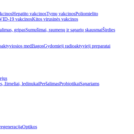
kcinos
Hepatito vakcinos
Tymų vakcinos
Poliomielito
ID-19 vakcinos
Kitos virusinės vakcinos
alimas, gripas
Sumušimai, raumenų ir sąnarių skausmai
Širdies
oaktyviosios medžiagos
Gydomieji radioaktyvieji preparatai
ejus
s, žirneliai, ledinukai
Peršalimas
Probiotikai
Sąnariams
regeneracija
Optikos