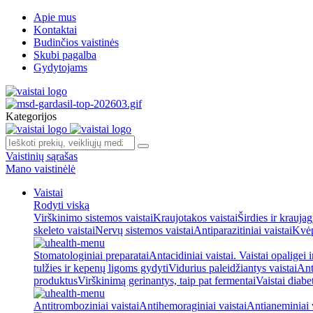
Apie mus
Kontaktai
Budinčios vaistinės
Skubi pagalba
Gydytojams
Kategorijos
Vaistinių sąrašas
Mano vaistinėlė
Vaistai
Rodyti viską
Virškinimo sistemos vaistai
Kraujotakos vaistai
Širdies ir kraujag
skeleto vaistai
Nervų sistemos vaistai
Antiparazitiniai vaistai
Kvėp
Stomatologiniai preparatai
Antacidiniai vaistai. Vaistai opaligei 
tulžies ir kepenų ligoms gydyti
Vidurius paleidžiantys vaistai
Ant
produktus
Virškinimą gerinantys, taip pat fermentai
Vaistai diabe
Antitromboziniai vaistai
Antihemoraginiai vaistai
Antianeminiai v