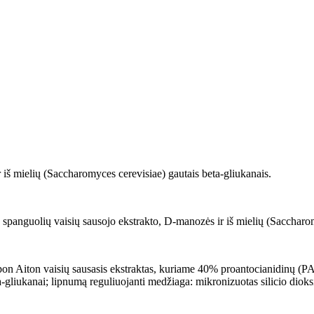
iš mielių (Saccharomyces cerevisiae) gautais beta-gliukanais.
spanguolių vaisių sausojo ekstrakto, D-manozės ir iš mielių (Saccharo
Aiton vaisių sausasis ekstraktas, kuriame 40% proantocianidinų (PAC 
-gliukanai; lipnumą reguliuojanti medžiaga: mikronizuotas silicio dioks