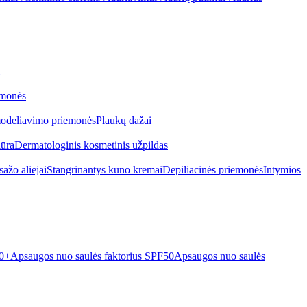
emonės
odeliavimo priemonės
Plaukų dažai
iūra
Dermatologinis kosmetinis užpildas
ažo aliejai
Stangrinantys kūno kremai
Depiliacinės priemonės
Intymios
50+
Apsaugos nuo saulės faktorius SPF50
Apsaugos nuo saulės