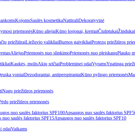
ankoms
Kojoms
Saulės kosmetika
Natūrali
Dekoratyvinė
ymosi priemonės
Kūno aliejai
Kūno losjonai, kremai
Čiulptukai
Žindukai
čių priežiūrai
Liežuvio valikliai
Burnos gaivikliai
Protezų priežiūros pri
remas
Aliejus
Priemonės nuo slinkimo
Priemonės nuo pleiskanų
Plaukų m
tikliai
Kaukės, molis
Akių sričiai
Probleminei odai
Vyrams
Ypatinga priež
ruska voniai
Dezodorantai, antiperspirantai
Kūno pylingo priemonės
Mas
i
Nagų priežiūros priemonės
Pėdų priežiūros priemonės
ugos nuo saulės faktorius SPF100
Apsaugos nuo saulės faktorius SPF
 nuo saulės faktorius SPF15
Apsaugos nuo saulės faktorius SPF10
i odai
Vaikams