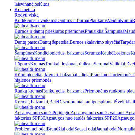
laisvinančios
Kitos
Kosmetika
Rodyti viską
Kūdikiams ir vaikams
Dantims ir burnai
Plaukams
Veidui
Kūnui
R
Burnos ir dantų priežiūros priemonės
Prausikliai
Šampūnas
Maud
Dantų pastos
Dantų šepetėliai
Burnos skalavimo skysčiai
Tarpdan
Šampūnas
Kondicionierius, balzamas
Serumas
Kaukė
Losjonas
K
Lūpoms
Kremas
Tonikai, losjonai, dulksna
Serumai
Valikliai, švei
Kūno pieneliai, kremai, balzamai, aliejai
Prausimosi priemonės
D
higienos priemonės
Rankų kremas
Rankų gelis, balzamas
Priemonėms rankoms plaut
Kremai, balzamai, želė
Dezodorantai, antiperspirantai
Šveitikliai
Apsauga nuo saulės
Po įdegio
Apsauga nuo saulės vaikams
Apsa
faktorius SPF30
Apsaugos nuo saulės faktorius SPF20
Apsaugos
Probleminei odai
Brandžiai odai
Sausai odai
Jaunai odai
Normalia