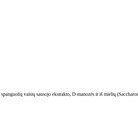
spanguolių vaisių sausojo ekstrakto, D-manozės ir iš mielių (Saccharo