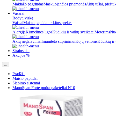
Makiažo pagrindas
Maskuojančios priemonės
Akių tušai, pieštu
Vasarai
Rodyti viską
Vaistai
Maisto papildai ir kitos prekės
Alergija
Kirmėlinės ligos
Kūdikių ir vaikų sveikatai
Moterims
Nuo
Akių negalavimai
Imuniteto stiprinimui
Kojų venoms
Kūdikių ir 
Straipsniai
Akcijos %
...
Pradžia
Maisto papildai
Šlapimo sistemai
ManoSpan Forte pudra paketėliai N10